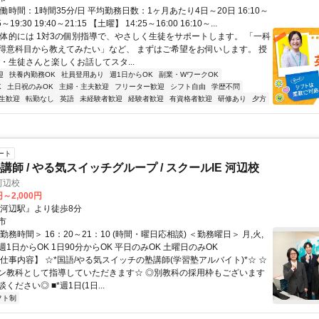
働時間：1時間35分/日 平均勤務日数：1ヶ月あたり4日～20日 16:10～
55～19:30 19:40～21:15 【土曜】 14:25～16:00 16:10～...
具体的には 1対3の個別指導で、やさしく生徒をサポートします。 「一科
得意科目から教えてみたい」など、 まずはご希望をお伺いします。 授
・生徒さんと楽しくお話してスタ...
迎
扶養内勤務OK
社員登用あり
週1日からOK
副業・WワークOK
K
土日祝のみOK
主婦・主夫歓迎
フリーター歓迎
シフト自由
学歴不問
生歓迎
転勤なし
英語
未経験者歓迎
経験者歓迎
有資格者歓迎
研修あり
夕方
ート
師 / やる気スイッチグループ / スクールIE 河辺校
河辺校
円～2,000円
『河辺駅』より徒歩8分
市
勤務時間＞ 16：20～21：10 (時間・曜日応相談) ＜勤務曜日＞ 月,火,
土 週1日からOK 1日90分からOK 平日のみOK 土曜日のみOK
仕事内容】 ☆*国語/やる気スイッチの塾講師(学習塾アルバイト)*☆ ☆
ン教科として指導していただきます☆ ◎別教科の採用枠もございます
ください◎ ■*週1日(1日...
フト制