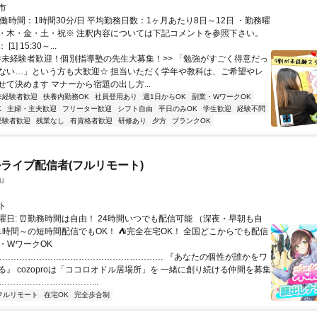
市
働時間：1時間30分/日 平均勤務日数：1ヶ月あたり8日～12日 ・勤務曜
・木・金・土・祝※ 注釈内容については下記コメントを参照下さい。
1] 15:30～...
<<未経験者歓迎！個別指導塾の先生大募集！>> 「勉強がすごく得意だっ
ない…」という方も大歓迎☆ 担当いただく学年や教科は、ご希望やレ
せて決めます マナーから宿題の出し方...
未経験者歓迎
扶養内勤務OK
社員登用あり
週1日からOK
副業・WワークOK
K
主婦・主夫歓迎
フリーター歓迎
シフト自由
平日のみOK
学生歓迎
経験不問
経験者歓迎
残業なし
有資格者歓迎
研修あり
夕方
ブランクOK
ライブ配信者(フルリモート)
u
ト
曜日: ⏰勤務時間は自由！ 24時間いつでも配信可能 （深夜・早朝も自
日1時間～の短時間配信でもOK！ ⛺完全在宅OK！ 全国どこからでも配信
業・WワークOK
 …………………………………………………… 『あなたの個性が誰かをワ
る』 cozoproは「ココロオドル居場所」を 一緒に創り続ける仲間を募集
……………………………...
フルリモート
在宅OK
完全歩合制