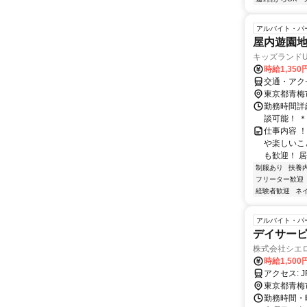
アルバイト・パ
屋内遊園
キッズランド
時給1,35
交通・アク
東京都青梅
勤務時間詳細
談可能！ 
仕事内容 
や楽しいこ
も歓迎！ 居
制服あり
扶養
フリーター歓迎
経験者歓迎
ネ
アルバイト・パ
デイサービス
株式会社シエ
時給1,500
東京都青梅
勤務時間・曜