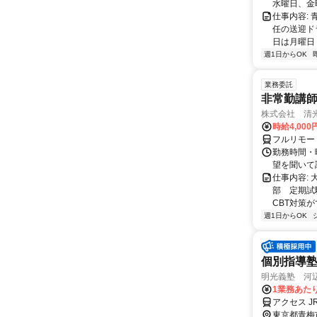
水曜日、金
仕事内容:
任の送迎ドラ
日は月曜日
週1日からOK
業務委託
非常勤講
株式会社 清
時給4,00
フルリモー
勤務時間・曜
望を聞いて
仕事内容:
部 定期試
CBT対策
週1日からOK
個別指導
明光義塾 河辺教
1業務あたり
アクセス J
東京都青梅