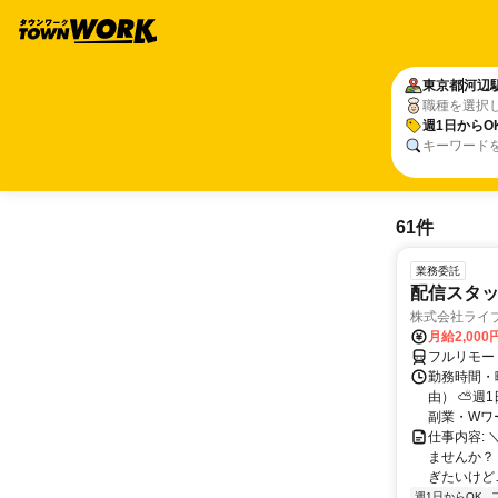
東京都
河辺
職種を選択
週1日からO
キーワード
61件
業務委託
配信スタッ
株式会社ライ
月給2,000
フルリモー
勤務時間・
由） ⛅週1
副業・Wワ
仕事内容: 
ませんか？
ぎたいけど…
週1日からOK