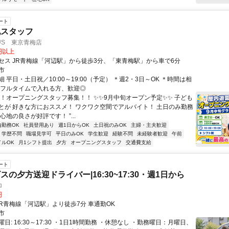
ート
地スタッフ
US 東京青梅店
0円以上
セス JR青梅線「河辺駅」から徒歩3分、「東青梅駅」から車で6分
市
 平日・土日祝／10:00～19:00（予定） ＊週2・3日～OK ＊時間は相
＊フルタイムで入れる方、歓迎◎
！！オープニングスタッフ募集！！ ✨✨9月中旬オープン予定✨✨ 子ども
とが 好きな方におススメ！ ワクワク空間でアルバイト！ 土日のみ勤務
心地の良さが好評です！ ”...
内勤務OK
社員登用あり
週1日からOK
土日祝のみOK
主婦・主夫歓迎
学歴不問
職場見学可
平日のみOK
学生歓迎
経験不問
未経験者歓迎
午前
イルOK
月1シフト提出
夕方
オープニングスタッフ
交通費支給
ート
の夕方送迎ドライバー|16:30~17:30・週1日から
ロ
円
アクセス: JR青梅線「河辺駅」より徒歩7分 車通勤OK
市
日: 16:30～17:30 ・1日1時間勤務 ・休憩なし ・勤務曜日：月曜日、