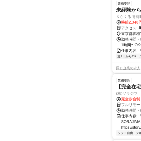
業務委託
未経験から
りらくる 青梅
時給2,340
ア
東京都青梅
勤務時間・曜
1時間〜OK
仕事内容: 
週1日からOK
同じ企業の求人
業務委託
【完全在宅
(株)ソラジマ
完全歩合制
フルリモー
勤務時間・
仕事内容:
SORAJ
https://story
シフト自由
フ