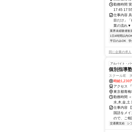
勤務時間 実
17:45 17:
仕事内容 
目だけ」「
業の流れ▼ 
業界未経験者歓
1日4時間以内O
平日のみOK
学
同じ企業の求人
アルバイト・パ
個別指導塾講
スクールIE 
時給1,230
アクセス 
東京都青梅
勤務時間 ＜
水,木,金,
仕事内容 【
国語をメイ
ので、ご相談
交通費支給
シ