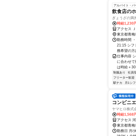
アルバイト・パ
飲食店の
ぎょうざの満
時給1,230
アクセス 
東京都青梅
勤務時間 ・
21:15 
務希望の方は
仕事内容 
に合わせて
は時給＋3
制服あり
社員
フリーター歓迎
駅ナカ
月1シ
コンビニ
ヤマヒロ株式
時給1,56
アクセス 
東京都青梅
勤務日 月/火