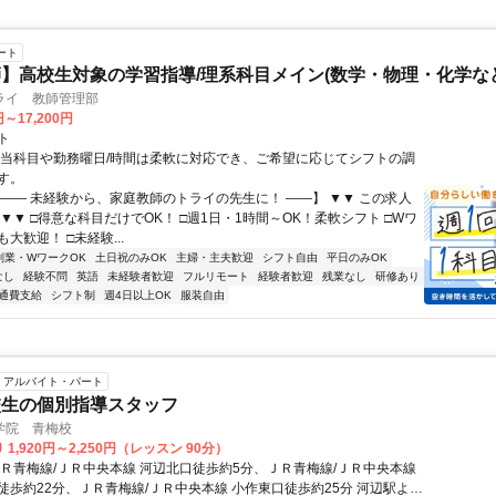
ート
】高校生対象の学習指導/理系科目メイン(数学・物理・化学など
ライ 教師管理部
円～17,200円
ト
担当科目や勤務曜日/時間は柔軟に対応でき、ご希望に応じてシフトの調
す。
【―― 未経験から、家庭教師のトライの先生に！ ――】 ▼▼ この求人
！ ▼▼ □得意な科目だけでOK！ □週1日・1時間～OK！柔軟シフト □Wワ
大歓迎！ □未経験...
副業・WワークOK
土日祝のみOK
主婦・主夫歓迎
シフト自由
平日のみOK
なし
経験不問
英語
未経験者歓迎
フルリモート
経験者歓迎
残業なし
研修あり
通費支給
シフト制
週4日以上OK
服装自由
アルバイト・パート
校生の個別指導スタッフ
学院 青梅校
1,920円～2,250円（レッスン 90分）
ＪＲ青梅線/ＪＲ中央本線 河辺北口徒歩約5分、ＪＲ青梅線/ＪＲ中央本線
徒歩約22分、ＪＲ青梅線/ＪＲ中央本線 小作東口徒歩約25分 河辺駅より