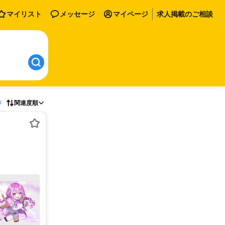
マイリスト
メッセージ
マイページ
求人掲載のご相談
存
関連度順