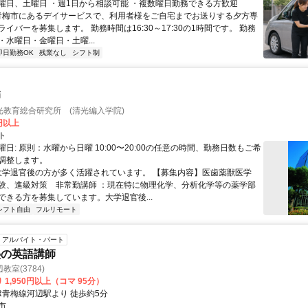
曜日、土曜日 ・週1日から相談可能 ・複数曜日勤務できる方歓迎
 青梅市にあるデイサービスで、利用者様をご自宅までお送りする夕方専
イバーを募集します。 勤務時間は16:30～17:30の1時間です。 勤務
・水曜日・金曜日・土曜...
即日勤務OK
残業なし
シフト制
師
光教育総合研究所 (清光編入学院)
0円以上
ト
日: 原則：水曜から日曜 10:00〜20:00の任意の時間、勤務日数もご希
調整します。
 大学退官後の方が多く活躍されています。 【募集内容】医歯薬獣医学
験、進級対策 非常勤講師 ：現在特に物理化学、分析化学等の薬学部
ができる方を募集しています。大学退官後...
シフト自由
フルリモート
アルバイト・パート
塾の英語講師
室(3784)
 1,950円以上（コマ 95分）
R青梅線河辺駅より 徒歩約5分
市