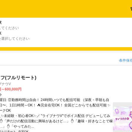
駅
してください
K
を選択してください
条件保
フ(フルリモート)
ブナウV
円～600,000円
ト
曜日: ⏰勤務時間は自由！ 24時間いつでも配信可能 （深夜・早朝も自
日〜、1日1時間～OK！ ⛺完全在宅OK！ 全国どこからでも配信可能 ✨
ークOK
＼✨未経験・初心者OK✨／ "ライブナウV"でボイス配信 デビューしてみ
 ✋「声だけの配信活動に興味があるけど…」 ✋「趣味・好きなことで稼
」 ✋「やってみた...
フルリモート
在宅OK