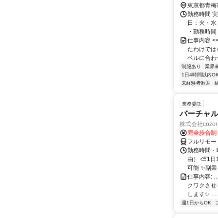
徒歩5分
東京都青梅
勤務時間 実
日：火・水
・勤務時間： [
仕事内容 
たわけでは
ベルに合わ
制服あり
業界
1日4時間以内O
未経験者歓迎
業務委託
バーチャル
株式会社cozor
完全歩合制
フルリモー
勤務時間・
由） ⛅1
可能 ✨副
仕事内容:
クワクさせ
します✨ …
週1日からOK