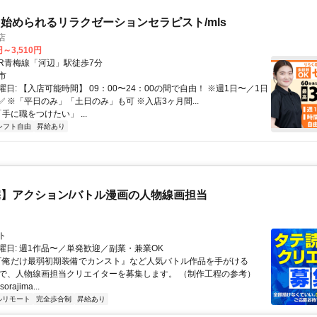
始められるリラクゼーションセラピスト/mls
店
円～3,510円
クセス: JR青梅線「河辺」駅徒歩7分
市
日: 【入店可能時間】 09：00〜24：00の間で自由！ ※週1日〜／1日
✅ ※「平日のみ」「土日のみ」も可 ※入店3ヶ月間...
「手に職をつけたい」 ...
シフト自由
昇給あり
】アクション/バトル漫画の人物線画担当
ト
曜日: 週1作品〜／単発歓迎／副業・兼業OK
 『俺だけ最弱初期装備でカンスト』など人気バトル作品を手がける
IMAで、人物線画担当クリエイターを募集します。 （制作工程の参考）
.sorajima...
ルリモート
完全歩合制
昇給あり