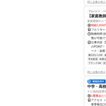
同じ企業の求人
アルバイト・パ
【家庭教師
家庭教師のト
時給1,800
フルリモー
勤務時間 
整が可能で
仕事内容 
のPOINT
ーク・副業も
週1日からOK
学生歓迎
転勤
ブランクOK
交
同じ企業の求人
中学・高
ナビ個別指導
1業務あたり 
アクセス 
東青梅北口