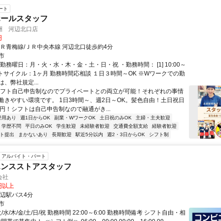
ート
ホールスタッフ
洲 河辺北口店
円
ＪＲ青梅線/ＪＲ中央本線 河辺北口徒歩約4分
市
勤務曜日：月・火・水・木・金・土・日・祝 ・勤務時間： [1] 10:00～
シフトサイクル：1ヶ月 勤務時間応相談 １日３時間～OK ※Wワークでの勤
、弊社規定...
シフト自己申告制なのでプライベートとの両立が可能！それぞれの事情
働きやすい環境です。 1日3時間～、週2日～OK。髪色自由！土日祝日
0円！シフトは自己申告制なので融通がき...
登用あり
週1日からOK
副業・WワークOK
土日祝のみOK
主婦・主夫歓迎
学歴不問
平日のみOK
学生歓迎
未経験者歓迎
交通費全額支給
経験者歓迎
フト提出
まかないあり
長期歓迎
駅近5分以内
週2・3日からOK
シフト制
アルバイト・パート
エンスストアスタッフ
会社
8円以上
河辺駅バス4分
市
/水/木/金/土/日/祝 勤務時間 22:00～6:00 勤務時間備考 シフト自由・相