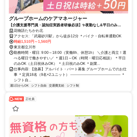
グループホームのケアマネージャー
【介護支援専門員・認知症実践者研修必須】✨夜勤なし&平日のみ
OK✨✅週1日～OK✅️高時給✅️扶養内OK✅ブランク歓迎
花物語たちかわ北
アクセス: 「武蔵砂川駅」から徒歩12分 ＊バイク・自転車通勤OK
時給1,510円～1,560円
東京都立川市
勤務時間・曜日: 9:00～18:00（実働8h、休憩1h） ＼介護と両立！選
べる曜日で働きやすい／ ＊週1日～OK（時間・曜日応相談） ＊平日
のみOK（土日祝休みOK） ＊土日祝のみOK ＊副業...
仕事内容: 【急募】アルバイト・パート募集 グループホームでのお仕
事 ＊定員18名（9名×2ユニット） ----------------------------------------- ＊
シフト自...
週1日からOK
シフト自由
交通費支給
シフト制
正社員