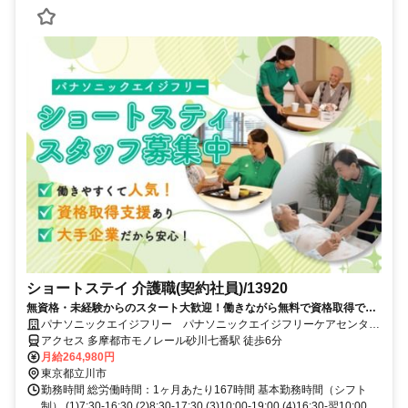
ショートステイ 介護職(契約社員)/13920
無資格・未経験からのスタート大歓迎！働きながら無料で資格取得でき
ます！正社員への登用制度もあります。充実した研修制度であなたのキ
パナソニックエイジフリー パナソニックエイジフリーケアセンター
ャリアアップを応援します！
立川柏町・ショートステイ
アクセス 多摩都市モノレール砂川七番駅 徒歩6分
月給264,980円
東京都立川市
勤務時間 総労働時間：1ヶ月あたり167時間 基本勤務時間（シフト
制） (1)7:30-16:30 (2)8:30-17:30 (3)10:00-19:00 (4)16:30-翌10:00