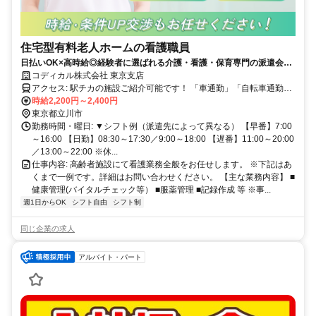
住宅型有料老人ホームの看護職員
日払いOK×高時給◎経験者に選ばれる介護・看護・保育専門の派遣会
社！無理なく働ける♪
コディカル株式会社 東京支店
アクセス: 駅チカの施設ご紹介可能です！ 「車通勤」「自転車通勤」
もご相談ください。
時給2,200円～2,400円
東京都立川市
勤務時間・曜日: ▼シフト例（派遣先によって異なる） 【早番】7:00
～16:00 【日勤】08:30～17:30／9:00～18:00 【遅番】11:00～20:00
／13:00～22:00 ※休...
仕事内容: 高齢者施設にて看護業務全般をお任せします。 ※下記はあ
くまで一例です。詳細はお問い合わせください。 【主な業務内容】 ■
健康管理(バイタルチェック等） ■服薬管理 ■記録作成 等 ※事...
週1日からOK
シフト自由
シフト制
同じ企業の求人
アルバイト・パート