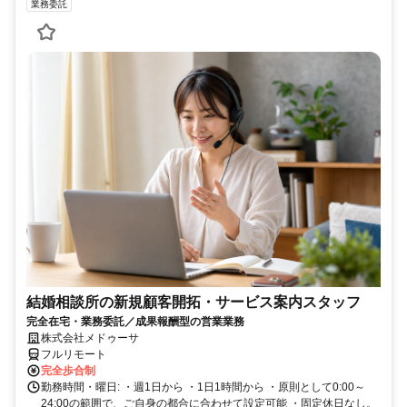
業務委託
結婚相談所の新規顧客開拓・サービス案内スタッフ
完全在宅・業務委託／成果報酬型の営業業務
株式会社メドゥーサ
フルリモート
完全歩合制
勤務時間・曜日: ・週1日から ・1日1時間から ・原則として0:00～
24:00の範囲で、ご自身の都合に合わせて設定可能 ・固定休日なし。