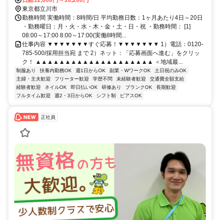
モノレール線 立飛南側改札口徒歩約11分、多摩都市モノレール線 泉
日給12,000円～16,200円
体育館徒歩約15分
東京都立川市
勤務時間 実働時間：8時間/日 平均勤務日数：1ヶ月あたり4日～20日
・勤務曜日：月・火・水・木・金・土・日・祝 ・勤務時間： [1]
08:00～17:00 8:00～17:00(実働8時間...
仕事内容 ▼▼▼▼▼▼▼すぐ応募！▼▼▼▼▼▼▼ 1）電話：0120-
785-500/採用担当宛 まで 2）ネット：「応募画面へ進む」をクリッ
ク！ ▲▲▲▲▲▲▲▲▲▲▲▲▲▲▲▲▲▲▲▲ ＜地域最...
制服あり
扶養内勤務OK
週1日からOK
副業・WワークOK
土日祝のみOK
主婦・主夫歓迎
フリーター歓迎
学歴不問
未経験者歓迎
交通費全額支給
経験者歓迎
ネイルOK
即日払いOK
研修あり
ブランクOK
長期歓迎
フルタイム歓迎
週2・3日からOK
シフト制
ピアスOK
正社員