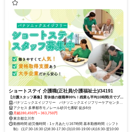
ショートステイ 介護職(正社員/介護福祉士)/34191
【介護スタッフ募集】育休後の復職率99%！残業も平均10時間/月でプラ
イベートとの両立も可能です入社時や階級別の研修あり◎スキルや役割
パナソニックエイジフリー パナソニックエイジフリーケアセンター
に応じたグレード設定で、あなたのキャリアアップを応援します！
立川柏町・ショートステイ
アクセス 多摩都市モノレール砂川七番駅 徒歩6分
月給280,450円～363,750円
東京都立川市
勤務時間 総労働時間：1ヶ月あたり167時間 基本勤務時間（シフト
制） (1)7:30-16:30 (2)8:30-17:30 (3)10:00-19:00 (4)16:30-翌10:00