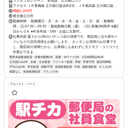
な清掃。幅広い年代が副業で活躍中！
ワンダフルクリーン 管理課 立川南口スグ
アクセス ＪＲ青梅線 立川南口徒歩約2分、ＪＲ南武線 立川南口徒歩
約2分、ＪＲ中央本線 立川南口徒歩約2分
時給1,300円
東京都立川市
勤務時間 ・勤務曜日：月・火・水・木・金・土・日・祝 ・勤務時
間： [1] 07:00～09:30 ・最低勤務日数（週）：2日 実働2時間半 ●週2
日からＯＫ ●年末年始・GW・お盆に出勤可...
仕事内容 週２からOKのパチンコ店の清掃です。開店前に台や床やト
イレなどの店内清掃をお願いします。 カンタンな清掃のお仕事です
し、開店前の清掃だから、お客様にも会わずにモクモク・コツコツと
作業ができま...
業界未経験者歓迎
扶養内勤務OK
副業・WワークOK
1日4時間以内OK
土日祝のみOK
主婦・主夫歓迎
フリーター歓迎
早朝
学歴不問
固定時間制
平日のみOK
学生歓迎
経験不問
未経験者歓迎
午前
経験者歓迎
ネイルOK
残業なし
有資格者歓迎
ブランクOK
アルバイト・パート