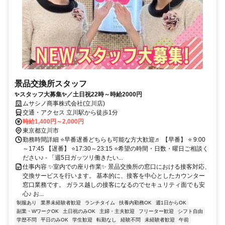
景品交換所スタッフ
✨スタッフ大募集✨／土日祝22時～時給2000円
ムサシノ商事株式会社(立川店)
交通・アクセス 立川駅から徒歩1分
時給1,400円～2,000円
東京都立川市
勤務時間詳細 ⭐早番遅番どちらも可能な方大歓迎♬ 【早番】 ⭐ 9:00
～17:45 【遅番】 ⭐17:30～23:15 ⭐希望の時間・日数・曜日ご相談く
ださい♪ - 「週5日ガッツリ働きたい...
仕事内容 ✨室内での座り作業✨ 景品交換所の窓口における接客対応、
交換サービスを行います。 基本的に、接客を中心としたカウンター
窓口業務です。 ガラス越しの接客になるのでセキュリティ面でも安
心♪ お...
制服あり
業界未経験者歓迎
ランチタイム
扶養内勤務OK
週1日からOK
副業・WワークOK
土日祝のみOK
主婦・主夫歓迎
フリーター歓迎
シフト自由
学歴不問
平日のみOK
学生歓迎
転勤なし
経験不問
未経験者歓迎
午前