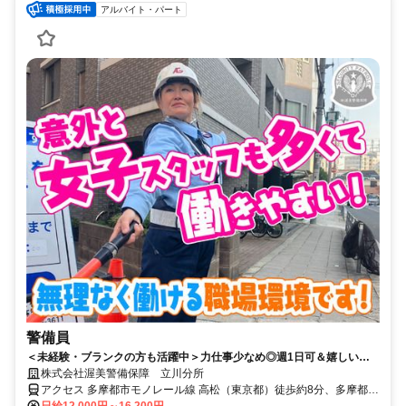
アルバイト・パート
警備員
＜未経験・ブランクの方も活躍中＞力仕事少なめ◎週1日可＆嬉しい日
給日払い♪入社祝い金3万円支給◎
株式会社渥美警備保障 立川分所
アクセス 多摩都市モノレール線 高松（東京都）徒歩約8分、多摩都市