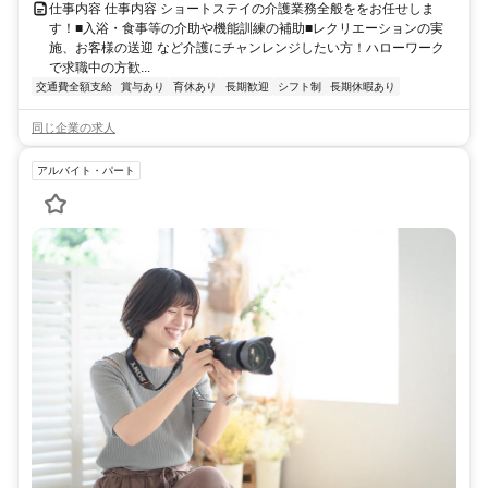
仕事内容 仕事内容 ショートステイの介護業務全般ををお任せしま
す！■入浴・食事等の介助や機能訓練の補助■レクリエーションの実
施、お客様の送迎 など介護にチャンレンジしたい方！ハローワーク
で求職中の方歓...
交通費全額支給
賞与あり
育休あり
長期歓迎
シフト制
長期休暇あり
同じ企業の求人
アルバイト・パート