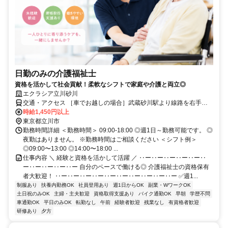
日勤のみの介護福祉士
資格を活かして社会貢献！柔軟なシフトで家庭や介護と両立◎
エクラシア立川砂川
交通・アクセス ［車でお越しの場合］武蔵砂川駅より線路を右手に
８分ほど進んだ左手 ［公共交通機関利用の場合］電車：西武拝島線
時給1,450円以上
上記駅より徒歩14分
東京都立川市
勤務時間詳細 ＜勤務時間＞ 09:00-18:00 ◎週1日～勤務可能です。 ◎
夜勤はありません。 ※勤務時間はご相談ください ＜シフト例＞
◎09:00〜13:00 ◎14:00〜18:00 ...
仕事内容 ＼ 経験と資格を活かして活躍 ／ ‥ー‥ー‥ー‥ー‥ー‥
ー‥ー‥ー‥ー‥ー 自分のペースで働ける◎ 介護福祉士の資格保有
者大歓迎！ ‥ー‥ー‥ー‥ー‥ー‥ー‥ー‥ー‥ー‥ー ✅週1...
制服あり
扶養内勤務OK
社員登用あり
週1日からOK
副業・WワークOK
土日祝のみOK
主婦・主夫歓迎
資格取得支援あり
バイク通勤OK
早朝
学歴不問
車通勤OK
平日のみOK
転勤なし
午前
経験者歓迎
残業なし
有資格者歓迎
研修あり
夕方