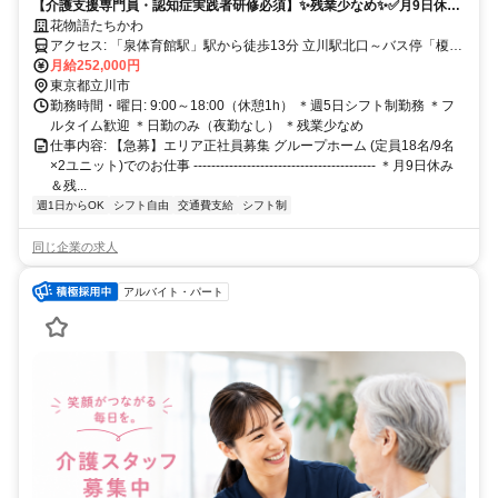
【介護支援専門員・認知症実践者研修必須】✨残業少なめ✨✅月9日休み
✅季節手当年2回✅資格取得支援あり（規定有）✅ブランク歓迎
花物語たちかわ
アクセス: 「泉体育館駅」駅から徒歩13分 立川駅北口～バス停「榎戸
弁天」下車徒歩4分
月給252,000円
東京都立川市
勤務時間・曜日: 9:00～18:00（休憩1h） ＊週5日シフト制勤務 ＊フ
ルタイム歓迎 ＊日勤のみ（夜勤なし） ＊残業少なめ
仕事内容: 【急募】エリア正社員募集 グループホーム (定員18名/9名
×2ユニット)でのお仕事 ----------------------------------------- ＊月9日休み
＆残...
週1日からOK
シフト自由
交通費支給
シフト制
同じ企業の求人
アルバイト・パート