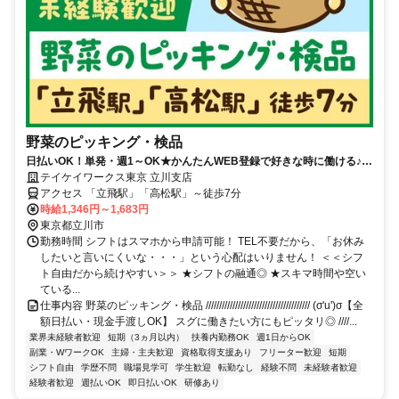
野菜のピッキング・検品
日払いOK！単発・週1～OK★かんたんWEB登録で好きな時に働ける♪お
友達との応募歓迎！
テイケイワークス東京 立川支店
アクセス 「立飛駅」「高松駅」～徒歩7分
時給1,346円～1,683円
東京都立川市
勤務時間 シフトはスマホから申請可能！ TEL不要だから、「お休み
したいと言いにくいな・・・」という心配はいりません！ ＜＜シフ
ト自由だから続けやすい＞＞ ★シフトの融通◎ ★スキマ時間や空い
ている...
仕事内容 野菜のピッキング・検品 /////////////////////////////////////// (σ'u')σ【全
額日払い・現金手渡しOK】 スグに働きたい方にもピッタリ◎ ////...
業界未経験者歓迎
短期（3ヵ月以内）
扶養内勤務OK
週1日からOK
副業・WワークOK
主婦・主夫歓迎
資格取得支援あり
フリーター歓迎
短期
シフト自由
学歴不問
職場見学可
学生歓迎
転勤なし
経験不問
未経験者歓迎
経験者歓迎
週払いOK
即日払いOK
研修あり