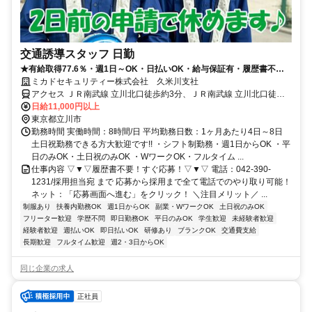
交通誘導スタッフ 日勤
★有給取得77.6％・週1日～OK・日払いOK・給与保証有・履歴書不要
★
ミカドセキュリティー株式会社 久米川支社
アクセス ＪＲ南武線 立川北口徒歩約3分、ＪＲ南武線 立川北口徒歩
約3分、ＪＲ南武線 立川北口徒歩約3分
日給11,000円以上
東京都立川市
勤務時間 実働時間：8時間/日 平均勤務日数：1ヶ月あたり4日～8日
土日祝勤務できる方大歓迎です!! ・シフト制勤務・週1日からOK ・平
日のみOK・土日祝のみOK ・WワークOK・フルタイム ...
仕事内容 ▽▼▽履歴書不要！すぐ応募！▽▼▽ 電話：042-390-
1231/採用担当宛 まで 応募から採用まで全て電話でのやり取り可能！
ネット：「応募画面へ進む」をクリック！ ＼注目メリット／ ...
制服あり
扶養内勤務OK
週1日からOK
副業・WワークOK
土日祝のみOK
フリーター歓迎
学歴不問
即日勤務OK
平日のみOK
学生歓迎
未経験者歓迎
経験者歓迎
週払いOK
即日払いOK
研修あり
ブランクOK
交通費支給
長期歓迎
フルタイム歓迎
週2・3日からOK
同じ企業の求人
正社員