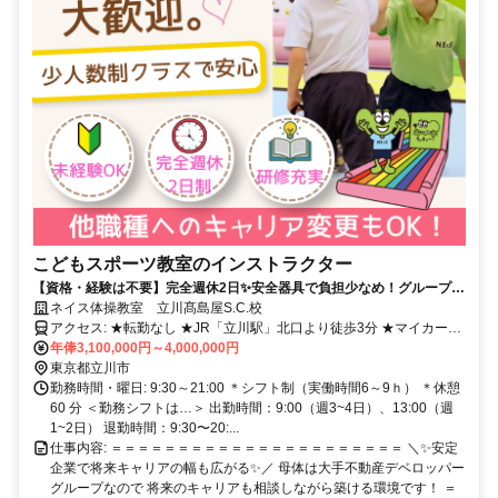
こどもスポーツ教室のインストラクター
【資格・経験は不要】完全週休2日✨安全器具で負担少なめ！グループ内
でのキャリア相談可！
ネイス体操教室 立川髙島屋S.C.校
アクセス: ★転勤なし ★JR「立川駅」北口より徒歩3分 ★マイカー・
バイク・自転車通勤OK！ （無料駐車場・駐輪場を完備しています）
年俸3,100,000円～4,000,000円
…………………………………………… ▼他教室ご希望もお気軽にお
東京都立川市
問い合わせください！ ・三和八王子みなみ野校 ・リヴィンオズ大泉
勤務時間・曜日: 9:30～21:00 ＊シフト制（実働時間6～9ｈ） ＊休憩
校 ・ミーツ国分寺校 ・サミット東寺方校
60 分 ＜勤務シフトは…＞ 出勤時間：9:00（週3~4日）、13:00（週
1~2日） 退勤時間：9:30〜20:...
仕事内容: ＝＝＝＝＝＝＝＝＝＝＝＝＝＝＝＝＝＝＝＝＝＝ ＼✨安定
企業で将来キャリアの幅も広がる✨／ 母体は大手不動産デベロッパー
グループなので 将来のキャリアも相談しながら築ける環境です！ ＝