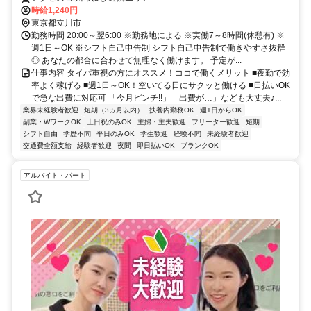
時給1,240円
東京都立川市
勤務時間 20:00～翌6:00 ※勤務地による ※実働7～8時間(休憩有) ※
週1日～OK ※シフト自己申告制 シフト自己申告制で働きやすさ抜群
◎ あなたの都合に合わせて無理なく働けます。 予定が...
仕事内容 タイパ重視の方にオススメ！ココで働くメリット ■夜勤で効
率よく稼げる ■週1日～OK！空いてる日にサクッと働ける ■日払いOK
で急な出費に対応可 「今月ピンチ!!」「出費が…」なども大丈夫♪...
業界未経験者歓迎
短期（3ヵ月以内）
扶養内勤務OK
週1日からOK
副業・WワークOK
土日祝のみOK
主婦・主夫歓迎
フリーター歓迎
短期
シフト自由
学歴不問
平日のみOK
学生歓迎
経験不問
未経験者歓迎
交通費全額支給
経験者歓迎
夜間
即日払いOK
ブランクOK
アルバイト・パート