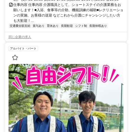
仕事内容 仕事内容 介護職員として、ショートステイの介護業務をお
願いします！■入浴、食事等の介助、機能訓練の補助■レクリエーショ
ンの実施、お客様の送迎 などこれから介護にチャンレンジしたい方
も大歓迎！...
交通費全額支給
賞与あり
育休あり
長期歓迎
シフト制
長期休暇あり
同じ企業の求人
アルバイト・パート