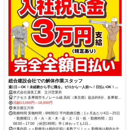
総合建設会社での解体作業スタッフ
週1日～OK！未経験から手に職を。ゼロから一人前へ！日払いOK！寮
完備◎入社祝い金3万円支給◎
株式会社渥美工業 立川営業所
アクセス 多摩都市モノレール線 高松（東京都）徒歩約8分、多摩都市
モノレール線 立飛南側改札口徒歩約11分、多摩都市モノレール線 泉
日給13,000円～18,000円
体育館徒歩約15分
東京都立川市
勤務時間 実働時間：8時間/日 平均勤務日数：1ヶ月あたり4日～25日
・勤務曜日：月・火・水・木・金・土・日・祝 ・勤務時間： [1]
08:00～17:00 （休憩1時間）早く終わっても1日...
仕事内容 ＜＜勤務先は都内近郊に多数アリ！＞＞ 勤務地は都内を中