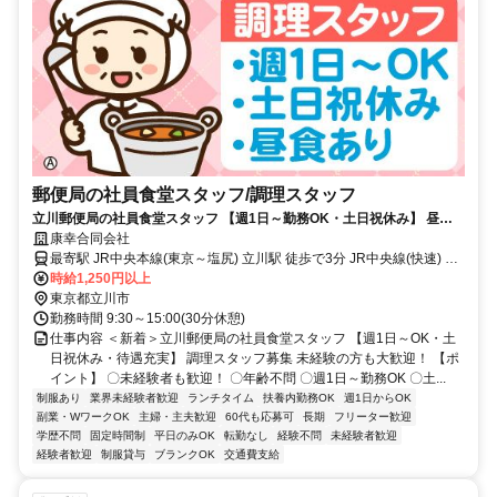
郵便局の社員食堂スタッフ/調理スタッフ
立川郵便局の社員食堂スタッフ 【週1日～勤務OK・土日祝休み】 昼食
あり／髪型自由／駅チカ徒歩3分
康幸合同会社
最寄駅 JR中央本線(東京～塩尻) 立川駅 徒歩で3分 JR中央線(快速) 立
川駅 徒歩で3分 JR南武線 立川駅 徒歩で3分
時給1,250円以上
東京都立川市
勤務時間 9:30～15:00(30分休憩)
仕事内容 ＜新着＞立川郵便局の社員食堂スタッフ 【週1日～OK・土
日祝休み・待遇充実】 調理スタッフ募集 未経験の方も大歓迎！ 【ポ
イント】 〇未経験者も歓迎！ 〇年齢不問 〇週1日～勤務OK 〇土...
制服あり
業界未経験者歓迎
ランチタイム
扶養内勤務OK
週1日からOK
副業・WワークOK
主婦・主夫歓迎
60代も応募可
長期
フリーター歓迎
学歴不問
固定時間制
平日のみOK
転勤なし
経験不問
未経験者歓迎
経験者歓迎
制服貸与
ブランクOK
交通費支給