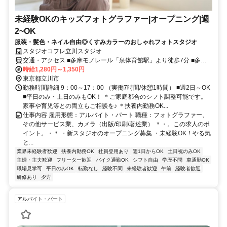
未経験OKのキッズフォトグラファー|オープニング|週
2~OK
服装・髪色・ネイル自由◎くすみカラーのおしゃれフォトスタジオ
スタジオコフレ立川スタジオ
交通・アクセス ■多摩モノレール「泉体育館駅」より徒歩7分 ■多摩
モノレール「立飛駅」より徒歩12分 ■多摩モノレール「砂川七番駅」
時給1,280円～1,350円
より徒歩14分
東京都立川市
勤務時間詳細 9：00～17：00 （実働7時間/休憩1時間） ■週2日～OK
■平日のみ・土日のみもOK！ ＊ご家庭都合のシフト調整可能です。
家事や育児等との両立もご相談を♪ ＊扶養内勤務OK...
仕事内容 雇用形態：アルバイト・パート 職種：フォトグラファー、
その他サービス業、カメラ（出版/印刷/著述業） ＊・。この求人のポ
イント。・＊ ・新スタジオのオープニング募集 ・未経験OK！やる気
と...
業界未経験者歓迎
扶養内勤務OK
社員登用あり
週1日からOK
土日祝のみOK
主婦・主夫歓迎
フリーター歓迎
バイク通勤OK
シフト自由
学歴不問
車通勤OK
職場見学可
平日のみOK
転勤なし
経験不問
未経験者歓迎
午前
経験者歓迎
研修あり
夕方
アルバイト・パート