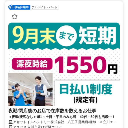
アルバイト・パート
夜勤/閉店後のお店で在庫数を数えるお仕事
＜夜勤/接客なし＞週1～土日・平日のみも可！40代・50代も活躍中！
アセットインベントリー株式会社 八王子営業所/棚卸 ※立川エリ
ア管轄
アクセス 立川市及び近隣エリア