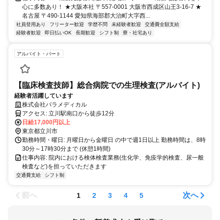
心に多数あり！ ★大阪本社 〒557-0001 大阪市西成区山王3-16-7 ★
名古屋 〒490-1144 愛知県海部郡大治町大字西...
社員登用あり
フリーター歓迎
学歴不問
未経験者歓迎
交通費全額支給
経験者歓迎
即日払いOK
長期歓迎
シフト制
寮・社宅あり
アルバイト・パート
【臨床検査技師】総合病院での生理検査(アルバイト)
経験者活躍しています
株式会社パラメディカル
アクセス: 立川駅南口から徒歩12分
日給17,000円以上
東京都立川市
勤務時間・曜日: 月曜日から金曜日 の中で週1日以上 勤務時間は、8時
30分～17時30分まで (休憩1時間)
仕事内容: 院内における検体検査業務(生化学、免疫学的検査、尿一般
検査など)を担っていただきます
交通費支給
シフト制
前へ
次へ
1
2
3
4
5