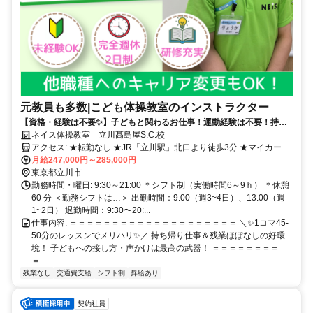
元教員も多数|こども体操教室のインストラクター
【資格・経験は不要✨】子どもと関わるお仕事！運動経験は不要！持ち
帰りなし・完全週休2日・1日4～5レッスンのみ
ネイス体操教室 立川髙島屋S.C.校
アクセス: ★転勤なし ★JR「立川駅」北口より徒歩3分 ★マイカー・
バイク・自転車通勤OK！ （無料駐車場・駐輪場を完備しています）
月給247,000円～285,000円
…………………………………………… ▼他教室ご希望もお気軽にお
東京都立川市
問い合わせください！ ・三和八王子みなみ野校 ・リヴィンオズ大泉
勤務時間・曜日: 9:30～21:00 ＊シフト制（実働時間6～9ｈ） ＊休憩
校 ・ミーツ国分寺校 ・サミット東寺方校
60 分 ＜勤務シフトは…＞ 出勤時間：9:00（週3~4日）、13:00（週
1~2日） 退勤時間：9:30〜20:...
仕事内容: ＝＝＝＝＝＝＝＝＝＝＝＝＝＝＝＝＝＝＝＝ ＼✨1コマ45-
50分のレッスンでメリハリ✨／ 持ち帰り仕事＆残業ほぼなしの好環
境！ 子どもへの接し方・声かけは最高の武器！ ＝＝＝＝＝＝＝＝
＝...
残業なし
交通費支給
シフト制
昇給あり
契約社員