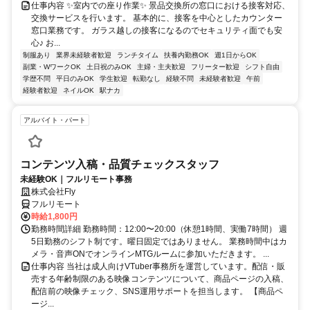
仕事内容 ✨室内での座り作業✨ 景品交換所の窓口における接客対応、
交換サービスを行います。 基本的に、接客を中心としたカウンター
窓口業務です。 ガラス越しの接客になるのでセキュリティ面でも安
心♪ お...
制服あり
業界未経験者歓迎
ランチタイム
扶養内勤務OK
週1日からOK
副業・WワークOK
土日祝のみOK
主婦・主夫歓迎
フリーター歓迎
シフト自由
学歴不問
平日のみOK
学生歓迎
転勤なし
経験不問
未経験者歓迎
午前
経験者歓迎
ネイルOK
駅ナカ
アルバイト・パート
コンテンツ入稿・品質チェックスタッフ
未経験OK｜フルリモート事務
株式会社Fly
フルリモート
時給1,800円
勤務時間詳細 勤務時間：12:00〜20:00（休憩1時間、実働7時間） 週
5日勤務のシフト制です。曜日固定ではありません。 業務時間中はカ
メラ・音声ONでオンラインMTGルームに参加いただきます。 ...
仕事内容 当社は成人向けVTuber事務所を運営しています。配信・販
売する年齢制限のある映像コンテンツについて、商品ページの入稿、
配信前の映像チェック、SNS運用サポートを担当します。 【商品ペ
ージ...