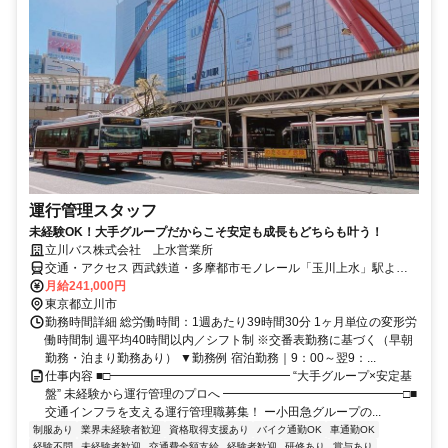
運行管理スタッフ
未経験OK！大手グループだからこそ安定も成長もどちらも叶う！
立川バス株式会社 上水営業所
交通・アクセス 西武鉄道・多摩都市モノレール「玉川上水」駅より
徒歩5分
月給241,000円
東京都立川市
勤務時間詳細 総労働時間：1週あたり39時間30分 1ヶ月単位の変形労
働時間制 週平均40時間以内／シフト制 ※交番表勤務に基づく（早朝
勤務・泊まり勤務あり） ▼勤務例 宿泊勤務｜9：00～翌9：...
仕事内容 ■□━━━━━━━━━━━━━━━ “大手グループ×安定基
盤” 未経験から運行管理のプロへ ━━━━━━━━━━━━━━━□■
交通インフラを支える運行管理職募集！ ー小田急グループの...
制服あり
業界未経験者歓迎
資格取得支援あり
バイク通勤OK
車通勤OK
経験不問
未経験者歓迎
交通費全額支給
経験者歓迎
研修あり
賞与あり