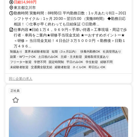
日給14,969円
東京都立川市
勤務時間 実働時間：8時間/日 平均勤務日数：1ヶ月あたり8日～20日
シフトサイクル：1ヶ月 20:00～翌日5:00 （実働8時間） ◆勤務日応
相談！ ◇仕事が早く終わっても日給保証 ◎日勤希...
仕事内容 ■日給１万４，９６９円＜手厚い待遇＞工事現場・周辺で歩
行者・車両をご案内★研修手当現金支給 ★ーおすすめポイントー★
＜研修＞ 当日現金支給！４日合計３万５０００円 ＜勤務後＞日勤１
万４９６...
制服あり
業界未経験者歓迎
短期（3ヵ月以内）
扶養内勤務OK
社員登用あり
副業・WワークOK
土日祝のみOK
主婦・主夫歓迎
資格取得支援あり
フリーター歓迎
学歴不問
固定時間制
平日のみOK
学生歓迎
経験不問
未経験者歓迎
交通費全額支給
経験者歓迎
ネイルOK
即日払いOK
同じ企業の求人
正社員