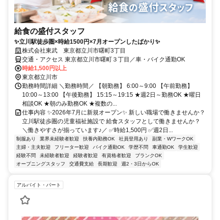
給食の盛付スタッフ
✨立川駅徒歩圏×時給1500円×7月オープンしたばかり✨
株式会社東武 東京都立川市曙町3丁目
交通・アクセス 東京都立川市曙町３丁目／車・バイク通勤OK
時給1,500円以上
東京都立川市
勤務時間詳細 ＼勤務時間／ 【朝勤務】 6:00～9:00 【午前勤務】
10:00～13:00 【午後勤務】 15:15～19:15 ★週2日～勤務OK ★曜日
相談OK ★朝のみ勤務OK ★複数の...
仕事内容 ✨2026年7月に新規オープン✨ 新しい職場で働きませんか？
立川駅徒歩圏の児童福祉施設で 給食スタッフとして働きませんか？
＼働きやすさが揃っています♪／ ✅時給1,500円 ✅週2日...
制服あり
業界未経験者歓迎
扶養内勤務OK
社員登用あり
副業・WワークOK
主婦・主夫歓迎
フリーター歓迎
バイク通勤OK
学歴不問
車通勤OK
学生歓迎
経験不問
未経験者歓迎
経験者歓迎
有資格者歓迎
ブランクOK
オープニングスタッフ
交通費支給
長期歓迎
週2・3日からOK
アルバイト・パート