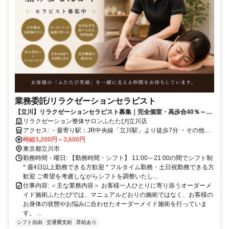
業務委託/リラクゼーションセラピスト
【立川】リラクゼーションセラピスト募集｜完全個室・高歩合40％～・
ブランクOK
リラクゼーション整体サロンふたたび|立川店
アクセス: ・最寄り駅：JR中央線「立川駅」より徒歩7分 ・その他：
自転車通勤OK！（駐輪場完備）
時給3,200円～3,600円
東京都立川市
勤務時間・曜日: 【勤務時間・シフト】 11:00～21:00の間でシフト制
* 週4日以上勤務できる方歓迎 * フルタイム勤務・土日祝勤務できる方
歓迎 ご希望を考慮しながらシフトを調整いたし...
仕事内容: ＜主な業務内容＞ お客様一人ひとりに寄り添うオーダーメ
イド施術ふたたびでは、マニュアルどおりの施術ではなく、お客様の
お身体の状態やお悩みに合わせたオーダーメイド施術を行っていま
す。 ...
シフト自由
交通費支給
昇給あり