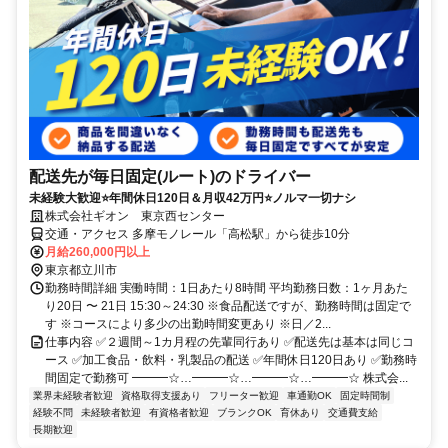
配送先が毎日固定(ルート)のドライバー
未経験大歓迎⭐年間休日120日＆月収42万円⭐ノルマ一切ナシ
株式会社ギオン 東京西センター
交通・アクセス 多摩モノレール「高松駅」から徒歩10分
月給260,000円以上
東京都立川市
勤務時間詳細 実働時間：1日あたり8時間 平均勤務日数：1ヶ月あた
り20日 〜 21日 15:30～24:30 ※食品配送ですが、勤務時間は固定で
す ※コースにより多少の出勤時間変更あり ※日／2...
仕事内容 ✅２週間～1カ月程の先輩同行あり ✅配送先は基本は同じコ
ース ✅加工食品・飲料・乳製品の配送 ✅年間休日120日あり ✅勤務時
間固定で勤務可 ━━━☆…━━━☆…━━━☆…━━━☆ 株式会...
業界未経験者歓迎
資格取得支援あり
フリーター歓迎
車通勤OK
固定時間制
経験不問
未経験者歓迎
有資格者歓迎
ブランクOK
育休あり
交通費支給
長期歓迎