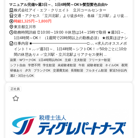
マニュアル完備✨週3日～、1日4時間～OK✨髪型髪色自由✨
株式会社アイ・エフ・クリエイト 立川コールセンター
交通・アクセス 「立川北駅」より徒歩4分、各線「立川駅」より徒歩
6分
時給1,325円～1,800円
東京都立川市
勤務時間詳細 ⏰10:00～19:00 ※休憩は14～15時で取得 ★週3日～、
1日4時間～OK！ （1週間で20時間以上の勤務必須） ★残業ほぼナシ
仕事内容 ■━━━━━━━━━━━━━━━□ ⸜⸜ ⭐求人のオススメポ
イント！⭐ ⸝⸝ ✅週3日～、1日4時間～シフトOK！ ✅50分ごとに10分
間の休憩あり♬ ✅立川駅・立川北駅よりアクセス便利 ...
副業・WワークOK
1日4時間以内OK
主婦・主夫歓迎
フリーター歓迎
シフト自由
学歴不問
学生歓迎
未経験者歓迎
午前
経験者歓迎
ネイルOK
夜間
研修あり
夕方
ブランクOK
交通費支給
長期歓迎
フルタイム歓迎
駅近5分以内
週2・3日からOK
正社員