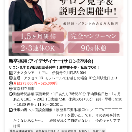
新卒採用:アイデザイナー(サロン説明会)
サロン見学＆WEB面談受付中！履歴書不要・私服でOK！
アナスタシア ミアレ 伊勢丹立川店/FS-004
交通・アクセス JR･モノレールでお越しの場合 JR立川駅北口よりペ
デストリアンデッキを通り、2階正面玄関まで徒歩2分。 多摩モノレ
月給273,000円～525,000円
ール立川北駅から、3階連絡口へ徒歩1分。
東京都立川市
勤務時間詳細 実働時間：1日あたり7時間30分 平均勤務日数：1ヶ月
あたり18日 〜 20日 1日実働7.5h、休憩60分+30分 （例）早番：9:30
～18:30 遅番：11:30～20:30 ...
仕事内容 ＼✨面談会開催！履歴書不要/私服OK✨ ／ ￣￣V￣￣￣￣￣
￣￣￣￣￣￣￣￣￣￣￣￣ ハサミを置いた。でも、その資格を諦め
たくないあなたへ。 「経験が浅くて自信がない」「今のキャリアで
は将...
業界未経験者歓迎
資格取得支援あり
職場見学可
転勤なし
経験不問