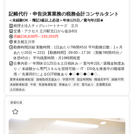
記帳代行・申告決算業務の税務会計コンサルタント
＜未経験OK・簿記3級以上必須＞年休125日／賞与年2回★
税理士法人ティグレパートナーズ 立川
交通・アクセス 立川駅北口から徒歩8分
月給236,838円～330,355円
東京都立川市
勤務時間詳細 実働時間：1日あたり7時間45分 平均勤務日数：1ヶ月
あたり20日 〜 22日 【勤務時間】 09:00～17:30 （実働7時間45分／
休憩45分） 平均残業時間：月19時間程度
仕事内容 ✅ 年間休日125日＆土日祝休み ✅ 賞与年2回／退職金制度あ
り ✅ 未経験から専門スキルを習得可能 ✅ IT・DX化を推進中の職場環
境 ✅ 先輩同行によるOJT研修あり ◆◇◆◇◆◇◆◇...
業界未経験者歓迎
資格取得支援あり
学歴不問
固定時間制
職場見学可
経験不問
未経験者歓迎
午前
有資格者歓迎
研修あり
夕方
賞与あり
交通費支給
土日祝休み
派遣社員