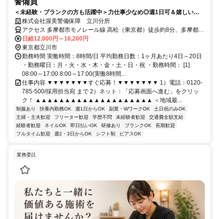
警備員
＜未経験・ブランクの方も活躍中＞力仕事少なめ◎週1日可＆嬉しい日
給日払い♪入社祝い金3万円支給◎
株式会社渥美警備保障 立川分所
アクセス 多摩都市モノレール線 高松（東京都）徒歩約8分、多摩都市
モノレール線 立飛南側改札口徒歩約11分、多摩都市モノレール線 泉
日給12,000円～16,200円
体育館徒歩約15分
東京都立川市
勤務時間 実働時間：8時間/日 平均勤務日数：1ヶ月あたり4日～20日
・勤務曜日：月・火・水・木・金・土・日・祝 ・勤務時間： [1]
08:00～17:00 8:00～17:00(実働8時間...
仕事内容 ▼▼▼▼▼▼▼すぐ応募！▼▼▼▼▼▼▼ 1）電話：0120-
785-500/採用担当宛 まで 2）ネット：「応募画面へ進む」をクリッ
ク！ ▲▲▲▲▲▲▲▲▲▲▲▲▲▲▲▲▲▲▲▲ ＜地域最...
制服あり
扶養内勤務OK
週1日からOK
副業・WワークOK
土日祝のみOK
主婦・主夫歓迎
フリーター歓迎
学歴不問
未経験者歓迎
交通費全額支給
経験者歓迎
ネイルOK
即日払いOK
研修あり
ブランクOK
長期歓迎
フルタイム歓迎
週2・3日からOK
シフト制
ピアスOK
業務委託