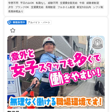
学歴不問
平日のみOK
転勤なし
経験不問
交通費全額支給
午前
経験者歓迎
夕方
ブランクOK
交通費支給
長期歓迎
フルタイム歓迎
駅近5分以内
シフト制
長期休暇あり
アルバイト・パート