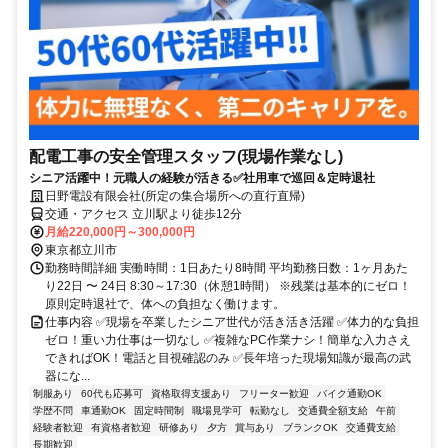
配電工事の安全管理スタッフ(現場作業なし)
シニア活躍中！元職人の経験が活きる✅社用車で巡回＆定時退社
日野電設有限会社(所定の集合場所への直行直帰)
交通・アクセス 立川駅より徒歩12分
月給220,000円～300,000円
東京都立川市
勤務時間詳細 実働時間：1日あたり8時間 平均勤務日数：1ヶ月あた
り22日 〜 24日 8:30～17:30（休憩1時間） ※残業は基本的にゼロ！
原則定時退社で、体への負担なく働けます。
仕事内容 ✅現場を卒業したシニア世代が活き活き活躍 ✅体力的な負担
ゼロ！重い力仕事は一切なし ✅複雑なPC作業ナシ！簡単な入力さえ
できればOK！電話と目視確認のみ ✅長年培った現場知識が最高の武
器にな...
制服あり
60代も応募可
資格取得支援あり
フリーター歓迎
バイク通勤OK
学歴不問
車通勤OK
固定時間制
職場見学可
転勤なし
交通費全額支給
午前
経験者歓迎
有資格者歓迎
研修あり
夕方
賞与あり
ブランクOK
交通費支給
長期歓迎