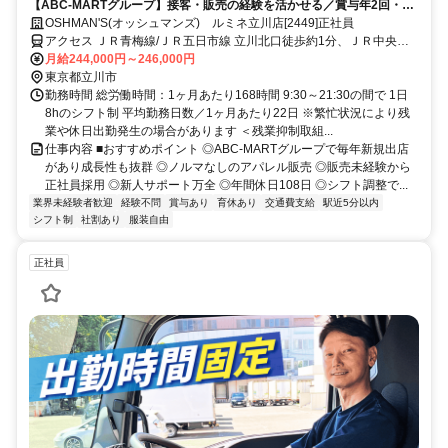
【ABC-MARTグループ】接客・販売の経験を活かせる／賞与年2回・昇
給あり・キャリアアップ前提採用・私服OK・個人ノルマなし
OSHMAN'S(オッシュマンズ) ルミネ立川店[2449]正社員
アクセス ＪＲ青梅線/ＪＲ五日市線 立川北口徒歩約1分、ＪＲ中央本
線 立川北口徒歩約1分、ＪＲ南武線 立川北口徒歩約1分
月給244,000円～246,000円
東京都立川市
勤務時間 総労働時間：1ヶ月あたり168時間 9:30～21:30の間で 1日
8hのシフト制 平均勤務日数／1ヶ月あたり22日 ※繁忙状況により残
業や休日出勤発生の場合があります ＜残業抑制取組...
仕事内容 ■おすすめポイント ◎ABC-MARTグループで毎年新規出店
があり成長性も抜群 ◎ノルマなしのアパレル販売 ◎販売未経験から
正社員採用 ◎新人サポート万全 ◎年間休日108日 ◎シフト調整で...
業界未経験者歓迎
経験不問
賞与あり
育休あり
交通費支給
駅近5分以内
シフト制
社割あり
服装自由
正社員