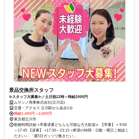
景品交換所スタッフ
✨スタッフ大募集✨／土日祝22時～時給2000円
ムサシノ商事株式会社(立川店)
交通・アクセス 立川駅から徒歩1分
時給1,400円～2,000円
東京都立川市
勤務時間詳細 ⭐早番遅番どちらも可能な方大歓迎♬ 【早番】 ⭐ 9:00
～17:45 【遅番】 ⭐17:30～23:15 ⭐希望の時間・日数・曜日ご相談く
ださい♪ - 「週5日ガッツリ働きたい...