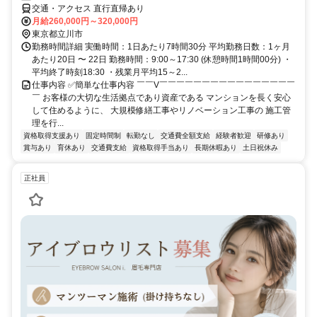
交通・アクセス 直行直帰あり
月給260,000円～320,000円
東京都立川市
勤務時間詳細 実働時間：1日あたり7時間30分 平均勤務日数：1ヶ月
あたり20日 〜 22日 勤務時間：9:00～17:30 (休憩時間1時間00分) ・
平均終了時刻18:30 ・残業月平均15～2...
仕事内容 ✅簡単な仕事内容 ￣￣V￣￣￣￣￣￣￣￣￣￣￣￣￣￣￣￣
￣ お客様の大切な生活拠点であり資産である マンションを長く安心
して住めるように、 大規模修繕工事やリノベーション工事の 施工管
理を行...
資格取得支援あり
固定時間制
転勤なし
交通費全額支給
経験者歓迎
研修あり
賞与あり
育休あり
交通費支給
資格取得手当あり
長期休暇あり
土日祝休み
正社員