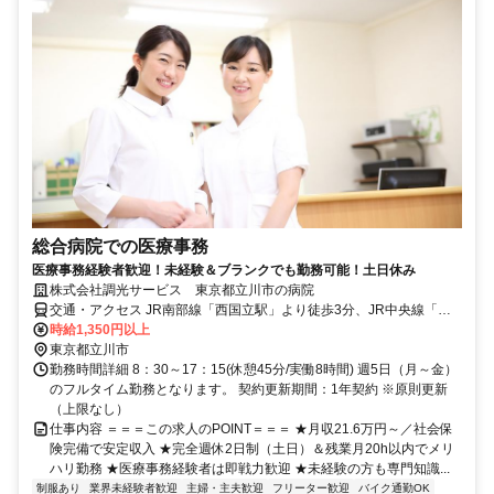
総合病院での医療事務
医療事務経験者歓迎！未経験＆ブランクでも勤務可能！土日休み
株式会社調光サービス 東京都立川市の病院
交通・アクセス JR南部線「西国立駅」より徒歩3分、JR中央線「立
川駅」より徒歩15分
時給1,350円以上
東京都立川市
勤務時間詳細 8：30～17：15(休憩45分/実働8時間) 週5日（月～金）
のフルタイム勤務となります。 契約更新期間：1年契約 ※原則更新
（上限なし）
仕事内容 ＝＝＝この求人のPOINT＝＝＝ ★月収21.6万円～／社会保
険完備で安定収入 ★完全週休2日制（土日）＆残業月20h以内でメリ
ハリ勤務 ★医療事務経験者は即戦力歓迎 ★未経験の方も専門知識...
制服あり
業界未経験者歓迎
主婦・主夫歓迎
フリーター歓迎
バイク通勤OK