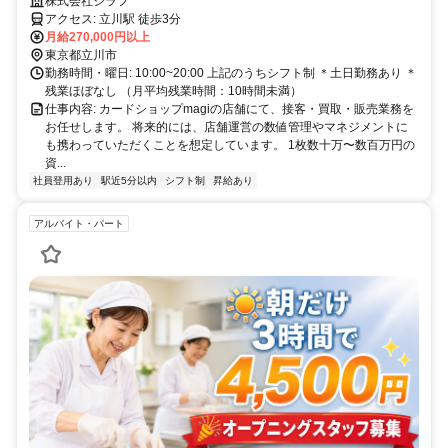
事に！真贋のプロへ！
株式会社ジラフ
アクセス: 立川駅 徒歩3分
月給270,000円以上
東京都立川市
勤務時間・曜日: 10:00~20:00 上記のうちシフト制 ＊土日勤務あり ＊
残業ほぼなし （月平均残業時間：10時間未満）
仕事内容: カードショップmagiの店舗にて、接客・買取・販売業務を
お任せします。 将来的には、店舗運営の数値管理やマネジメントに
も携わっていただくことを想定しています。 1枚数十万〜数百万円の
資...
社員登用あり
駅近5分以内
シフト制
昇給あり
アルバイト・パート