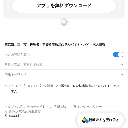
アプリを無料ダウンロード
東京都、立川市、経験者・有資格者歓迎のアルバイト・バイト求人情報
求人の詳細を表示
条件を追加・変更して検索
市区町村を追加・変更
関連キーワード
東京都 立川市 未経験者歓迎
東京都 立川市 資格無し 未経験歓迎
東京都
駅を追加・変更
バイトTOP
東京都
立川市
経験者・有資格者歓迎のアルバイト・バイ
東京都 立川市 未経験歓迎
東京都 経験者・有資格者歓迎 経理
東京都
すべて
ト・求人
東京都 立川市 シニア歓迎
東京23区
すべて
職種を追加・変更
JR東海道本線(東京～熱海)
千代田区
中央区
港区
新宿区
文京区
台東区
墨田区
江東区
品川区
目黒区
大田区
東京駅
新橋駅
品川駅
飲食・フードサービス
世田谷区
渋谷区
中野区
杉並区
豊島区
北区
荒川区
板橋区
練馬区
足立区
葛飾区
特徴を追加・変更
飲食・フードサービス
江戸川区
すべて
ヘルプ・お問い合わせ
サイトマップ
利用規約・プライバシーポリシー
JR山手線
ホールスタッフ
キッチンスタッフ
皿洗い・洗い場
精肉・鮮魚加工
給食調理
人気
[企業]求人広告の掲載相談
大崎駅
五反田駅
目黒駅
恵比寿駅
渋谷駅
原宿駅
代々木駅
新宿駅
新大久保駅
八王子市
立川市
武蔵野市
三鷹市
青梅市
府中市
昭島市
調布市
町田市
小金井市
雇用形態を追加・変更
パン屋（ベーカリー）
フードカウンター販売員
バー（BAR）・バーテンダー
日払いOK
高校生歓迎
学生歓迎
深夜の仕事
髪型・髪色自由
ひげOK
ネイルOK
高田馬場駅
目白駅
池袋駅
大塚駅
巣鴨駅
駒込駅
田端駅
西日暮里駅
日暮里駅
鶯谷駅
小平市
日野市
東村山市
国分寺市
国立市
福生市
狛江市
東大和市
清瀬市
飲食店補助（開店・閉店準備）
飲食店（店長・マネージャー）
新着求人を受け取る
ピアスOK
アルバイト・パート
履歴書不要
オープニングスタッフ
留学生・外国人活躍中
上野駅
御徒町駅
秋葉原駅
神田駅
東京駅
有楽町駅
新橋駅
浜松町駅
田町駅
東久留米市
武蔵村山市
多摩市
稲城市
羽村市
あきる野市
西東京市
大島町
利島村
都道府県を変更
営業・販売
勤務期間
正社員
高輪ゲートウェイ駅
品川駅
新島村
神津島村
三宅村
御蔵島村
八丈町
青ヶ島村
小笠原村
西多摩郡