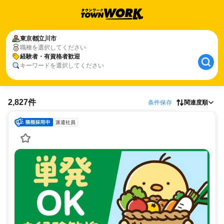
東京都
立川市
職種を選択してください
経験者・有資格者歓迎
キーワードを選択してください
2,827件
条件保存
関連度順
派遣社員