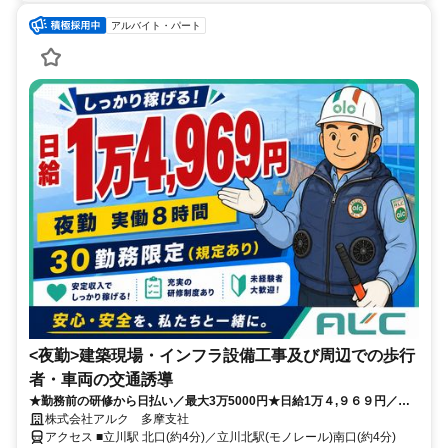
アルバイト・パート
<夜勤>建築現場・インフラ設備工事及び周辺での歩行
者・車両の交通誘導
★勤務前の研修から日払い／最大3万5000円★日給1万４,９６９円／夜
勤８H／日払１万円迄OK！
株式会社アルク 多摩支社
アクセス ■立川駅 北口(約4分)／立川北駅(モノレール)南口(約4分)