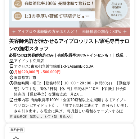
美容師免許が活かせるアイブロウリスト/眉毛専門サロ
ンの施術スタッフ
必要なのは美容師免許のみ｜有給取得率100%＋インセンも！｜残業な
し・研修中も給与支給
アイドット立川店
アクセス: 東京都立川市錦町1-3-3AsamiBidg.3A
月給220,000円～500,000円
東京都立川市
勤務時間・曜日: 【勤務時間】10 : 00 ~ 20 : 00（休憩60分） 【勤務形
態】シフト制、週休2日制 【休 日】年間休日110日 【保 険】社会保
険完備 【通勤手当】交通費支給 ~月2万...
仕事内容: 有給取得率100%！全国70店舗以上を展開する【アイブロ
ウサロン i.(アイドット)】。 「誰でも気軽に通えて、自分らしい美し
さを引き出す」を理念に掲げ、 毎月新しい店舗をオープンするほ...
即日勤務OK
残業なし
シフト制
昇給あり
契約社員