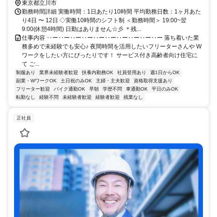
上記駅より徒歩14分
東京都立川市
勤務時間詳細 実働時間：1日あたり10時間 平均勤務日数：1ヶ月あた
り4日 〜 12日 ◇実働10時間のシフト制 ＜勤務時間＞ 19:00~翌
9:00(休憩4時間) 日勤はありません☆彡 ＊残...
仕事内容 ‥ー‥ー‥ー‥ー‥ー‥ー‥ー‥ー‥ー‥ー 落ち着いた業
務多めで未経験でも安心♪ 夜間時間を活用したいフリーターさんや W
ワークをしたい方にぴったりです！ サービス付き高齢者向け住宅に
て ご...
制服あり
業界未経験者歓迎
扶養内勤務OK
社員登用あり
週1日からOK
副業・WワークOK
土日祝のみOK
主婦・主夫歓迎
資格取得支援あり
フリーター歓迎
バイク通勤OK
早朝
学歴不問
車通勤OK
平日のみOK
転勤なし
経験不問
未経験者歓迎
経験者歓迎
残業なし
正社員