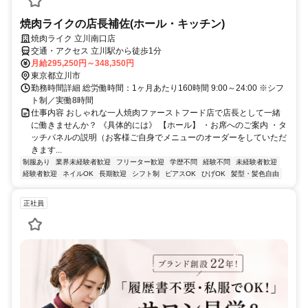
焼肉ライクの店長補佐(ホール・キッチン)
焼肉ライク 立川南口店
交通・アクセス 立川駅から徒歩1分
月給295,250円～348,350円
東京都立川市
勤務時間詳細 総労働時間：1ヶ月あたり160時間 9:00～24:00 ※シフ
ト制／実働8時間
仕事内容 おしゃれな一人焼肉ファーストフード店で店長として一緒
に働きませんか？ 《具体的には》 【ホール】 ・お席へのご案内 ・タ
ッチパネルの説明（お客様ご自身でメニューのオーダーをしていただ
きます...
制服あり
業界未経験者歓迎
フリーター歓迎
学歴不問
経験不問
未経験者歓迎
経験者歓迎
ネイルOK
長期歓迎
シフト制
ピアスOK
ひげOK
髪型・髪色自由
正社員