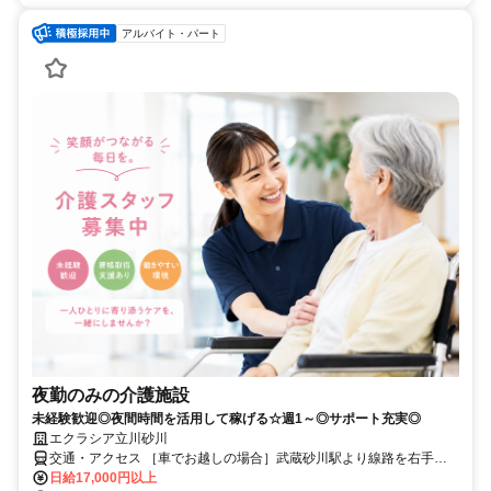
アルバイト・パート
夜勤のみの介護施設
未経験歓迎◎夜間時間を活用して稼げる☆週1～◎サポート充実◎
エクラシア立川砂川
交通・アクセス ［車でお越しの場合］武蔵砂川駅より線路を右手に
８分ほど進んだ左手 ［公共交通機関利用の場合］電車：西武拝島線
日給17,000円以上