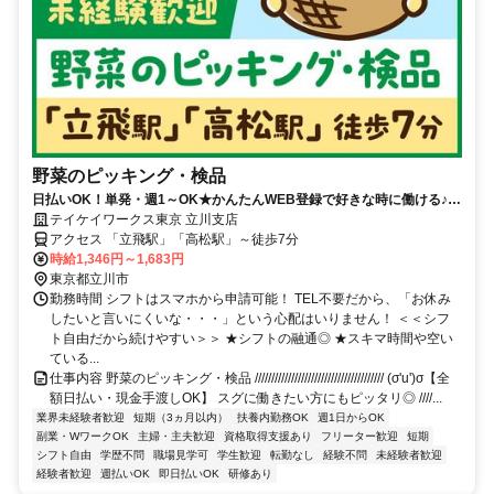
野菜のピッキング・検品
日払いOK！単発・週1～OK★かんたんWEB登録で好きな時に働ける♪お
友達との応募歓迎！
テイケイワークス東京 立川支店
アクセス 「立飛駅」「高松駅」～徒歩7分
時給1,346円～1,683円
東京都立川市
勤務時間 シフトはスマホから申請可能！ TEL不要だから、「お休み
したいと言いにくいな・・・」という心配はいりません！ ＜＜シフ
ト自由だから続けやすい＞＞ ★シフトの融通◎ ★スキマ時間や空い
ている...
仕事内容 野菜のピッキング・検品 /////////////////////////////////////// (σ'u')σ【全
額日払い・現金手渡しOK】 スグに働きたい方にもピッタリ◎ ////...
業界未経験者歓迎
短期（3ヵ月以内）
扶養内勤務OK
週1日からOK
副業・WワークOK
主婦・主夫歓迎
資格取得支援あり
フリーター歓迎
短期
シフト自由
学歴不問
職場見学可
学生歓迎
転勤なし
経験不問
未経験者歓迎
経験者歓迎
週払いOK
即日払いOK
研修あり