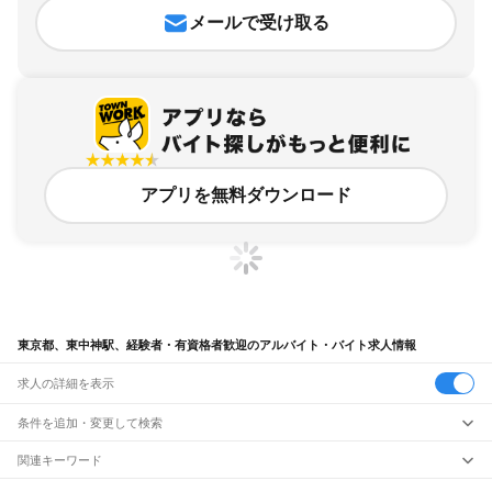
メールで受け取る
アプリを無料ダウンロード
東京都、東中神駅、経験者・有資格者歓迎のアルバイト・バイト求人情報
求人の詳細を表示
条件を追加・変更して検索
市区町村を追加・変更
関連キーワード
完全在宅ワーク 全国
シール貼り 在宅
現在地周辺
ガチャガチャ
犬カフェ
東京都