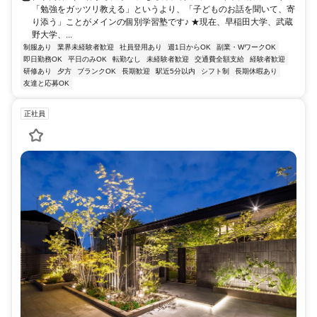
「勉強をガッツリ教える」というより、「子どものお話を聞いて、寄
り添う」ことがメインの個別学習塾です♪ ★現在、早稲田大学、武蔵
野大学、...
制服あり
業界未経験者歓迎
社員登用あり
週1日からOK
副業・WワークOK
即日勤務OK
平日のみOK
転勤なし
未経験者歓迎
交通費全額支給
経験者歓迎
研修あり
夕方
ブランクOK
長期歓迎
駅近5分以内
シフト制
長期休暇あり
友達と応募OK
正社員