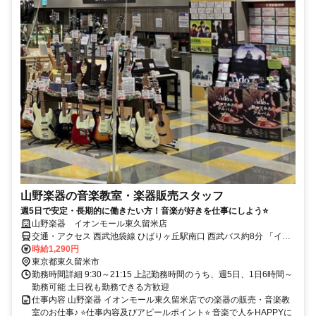
山野楽器の音楽教室・楽器販売スタッフ
週5日で安定・長期的に働きたい方！音楽が好きを仕事にしよう⭐
山野楽器 イオンモール東久留米店
交通・アクセス 西武池袋線 ひばりヶ丘駅南口 西武バス約8分 「イオ
ンモール東久留米」前 西武新宿線 田無駅北口 西武バス約15分 「イオ
時給1,290円
ンモール東久留米」前
東京都東久留米市
勤務時間詳細 9:30～21:15 上記勤務時間のうち、週5日、1日6時間～
勤務可能 土日祝も勤務できる方歓迎
仕事内容 山野楽器 イオンモール東久留米店での楽器の販売・音楽教
室のお仕事♪ ⭐仕事内容及びアピールポイント⭐ 音楽で人をHAPPYに