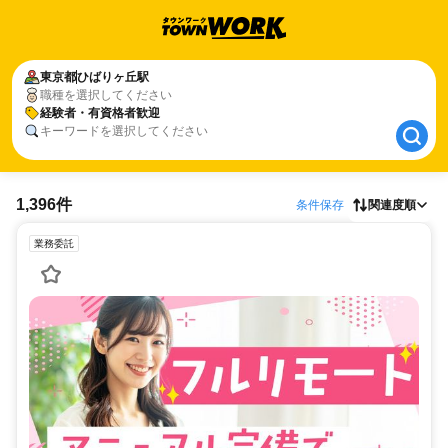
東京都
東京都
ひばりヶ丘駅
ひばりヶ丘駅
職種を選択してください
経験者・有資格者歓迎
経験者・有資格者歓迎
キーワードを選択してください
1,396件
条件保存
関連度順
業務委託