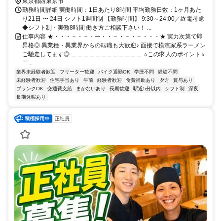
東京都西東京市
勤務時間詳細 実働時間：1日あたり8時間 平均勤務日数：1ヶ月あた
り21日 〜 24日 シフト1週間制 【勤務時間】 9:30～24:00／終電考慮
◆シフト制・実働8時間 働き方ご相談下さい！ ...
仕事内容 ★・・・－・－・ー・・－・－・－・・・★ 実力次第で即
昇格◎ 異業種・異業界からの転職も大歓迎♪ 面接で横濱家系ラーメン
ご馳走してます◎ ＿＿＿＿＿＿＿＿＿＿＿＿ ⭐この求人のポイント⭐
￣...
業界未経験者歓迎
フリーター歓迎
バイク通勤OK
学歴不問
経験不問
未経験者歓迎
住宅手当あり
午前
経験者歓迎
食費補助あり
夕方
賞与あり
ブランクOK
交通費支給
まかないあり
長期歓迎
駅近5分以内
シフト制
深夜
長期休暇あり
正社員