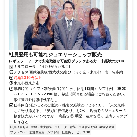
社員登用も可能なジュエリーショップ販売
レギュラーワークで安定勤務が可能◎ブランクある方、未経験の方OK！
【女性スタッフ活躍中】
ミルフローラ ひばりが丘パルコ店
アクセス 西武池袋線/西武秩父線 ひばりヶ丘（東京都）南口徒歩約2
分、西武池袋線/西武秩父線 東久留米東口徒歩約22分、西武池袋線/西
時給1,310円以上
武有楽町線 保谷南口徒歩約33分 ひばりが丘駅徒歩３分
東京都西東京市
勤務時間 ＜シフト制/実働7時間45分、休憩1時間＞ シフト例…09:30
～18:15、11:15～20:00 他、希望時間帯ある場合はご相談ください。
繁忙期以外はほぼ残業なし
仕事内容 活かせるのは販売・接客の経験だけじゃない。「人の気持
ちに寄り添える」「笑顔に自信あり」もOK！ 店頭でのジュエリーの
接客販売がメインですが ・商品管理(手配、在庫管理)、店内ディスプ
レイなど...
社員登用あり
主婦・主夫歓迎
フリーター歓迎
未経験者歓迎
経験者歓迎
ブランクOK
交通費支給
シフト制
社割あり
ピアスOK