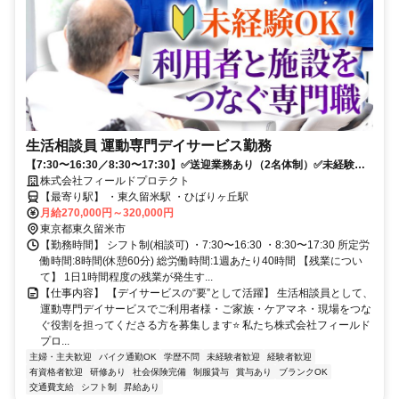
生活相談員 運動専門デイサービス勤務
【7:30〜16:30／8:30〜17:30】✅送迎業務あり（2名体制）✅未経験
OK✅昇給・賞与・手当充実✅先輩伴走で安心
株式会社フィールドプロテクト
【最寄り駅】 ・東久留米駅 ・ひばりヶ丘駅
月給270,000円～320,000円
東京都東久留米市
【勤務時間】 シフト制(相談可) ・7:30〜16:30 ・8:30〜17:30 所定労
働時間:8時間(休憩60分) 総労働時間:1週あたり40時間 【残業につい
て】 1日1時間程度の残業が発生す...
【仕事内容】 【デイサービスの“要”として活躍】 生活相談員として、
運動専門デイサービスでご利用者様・ご家族・ケアマネ・現場をつな
ぐ役割を担ってくださる方を募集します⭐ 私たち株式会社フィールド
プロ...
主婦・主夫歓迎
バイク通勤OK
学歴不問
未経験者歓迎
経験者歓迎
有資格者歓迎
研修あり
社会保険完備
制服貸与
賞与あり
ブランクOK
交通費支給
シフト制
昇給あり