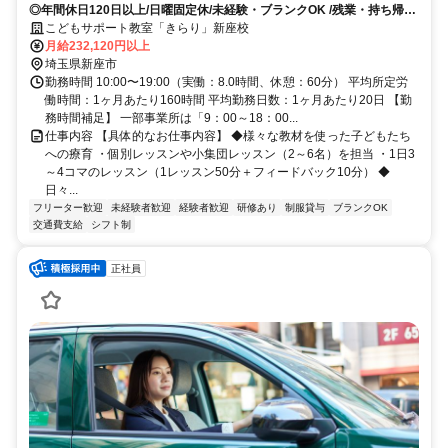
◎年間休日120日以上/日曜固定休/未経験・ブランクOK /残業・持ち帰り
仕事ナシ◇充実した研修であなたのスキルアップをしっかりサポートし
こどもサポート教室「きらり」新座校
ます
月給232,120円以上
埼玉県新座市
勤務時間 10:00〜19:00（実働：8.0時間、休憩：60分） 平均所定労
働時間：1ヶ月あたり160時間 平均勤務日数：1ヶ月あたり20日 【勤
務時間補足】 一部事業所は「9：00～18：00...
仕事内容 【具体的なお仕事内容】 ◆様々な教材を使った子どもたち
への療育 ・個別レッスンや小集団レッスン（2～6名）を担当 ・1日3
～4コマのレッスン（1レッスン50分＋フィードバック10分） ◆
日々...
フリーター歓迎
未経験者歓迎
経験者歓迎
研修あり
制服貸与
ブランクOK
交通費支給
シフト制
正社員