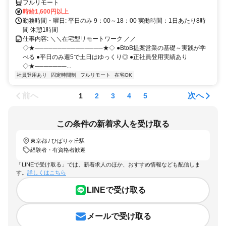
フルリモート
時給1,600円以上
勤務時間・曜日: 平日のみ 9：00～18：00 実働時間：1日あたり8時
間 休憩1時間
仕事内容: ＼＼在宅型リモートワーク ／／
◇★───────────────★◇ ●BtoB提案営業の基礎～実践が学
べる ●平日のみ週5で土日はゆっくり◎ ●正社員登用実績あり
◇★───────...
社員登用あり
固定時間制
フルリモート
在宅OK
前へ
次へ
1
2
3
4
5
この条件の新着求人を受け取る
東京都 / ひばりヶ丘駅
経験者・有資格者歓迎
「LINEで受け取る」では、新着求人のほか、おすすめ情報なども配信しま
す。
詳しくはこちら
LINEで受け取る
メールで受け取る