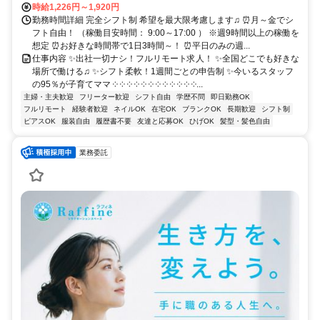
時給1,226円～1,920円
勤務時間詳細 完全シフト制 希望を最大限考慮します♫ ⏰月～金でシ
フト自由！ （稼働目安時間： 9:00～17:00 ） ※週9時間以上の稼働を
想定 ⏰お好きな時間帯で1日3時間～！ ⏰平日のみの週...
仕事内容 ✨出社一切ナシ！フルリモート求人！ ✨全国どこでも好きな
場所で働ける♫ ✨シフト柔軟！1週間ごとの申告制 ✨今いるスタッフ
の95％が子育てママ ༶ ༶ ༶ ༶ ༶ ༶ ༶ ༶ ༶ ༶ ༶ ༶...
主婦・主夫歓迎
フリーター歓迎
シフト自由
学歴不問
即日勤務OK
フルリモート
経験者歓迎
ネイルOK
在宅OK
ブランクOK
長期歓迎
シフト制
ピアスOK
服装自由
履歴書不要
友達と応募OK
ひげOK
髪型・髪色自由
業務委託