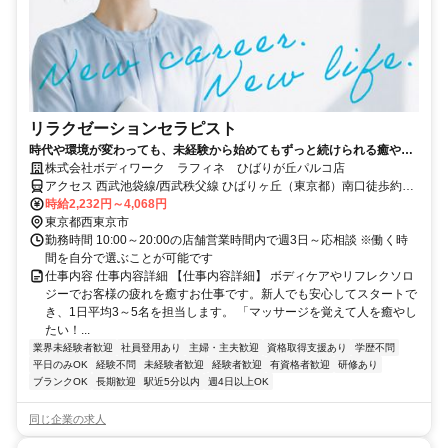
リラクゼーションセラピスト
時代や環境が変わっても、未経験から始めてもずっと続けられる癒やし
の仕事。手に職を身につけて、生き方を変えよう。
株式会社ボディワーク ラフィネ ひばりが丘パルコ店
アクセス 西武池袋線/西武秩父線 ひばりヶ丘（東京都）南口徒歩約2
分、西武池袋線/西武秩父線 東久留米東口徒歩約22分、西武池袋線/西
時給2,232円～4,068円
武有楽町線 保谷南口徒歩約33分 最寄駅：ひばりが丘駅
東京都西東京市
勤務時間 10:00～20:00の店舗営業時間内で週3日～応相談 ※働く時
間を自分で選ぶことが可能です
仕事内容 仕事内容詳細 【仕事内容詳細】 ボディケアやリフレクソロ
ジーでお客様の疲れを癒すお仕事です。新人でも安心してスタートで
き、1日平均3～5名を担当します。 「マッサージを覚えて人を癒やし
たい！...
業界未経験者歓迎
社員登用あり
主婦・主夫歓迎
資格取得支援あり
学歴不問
平日のみOK
経験不問
未経験者歓迎
経験者歓迎
有資格者歓迎
研修あり
ブランクOK
長期歓迎
駅近5分以内
週4日以上OK
同じ企業の求人