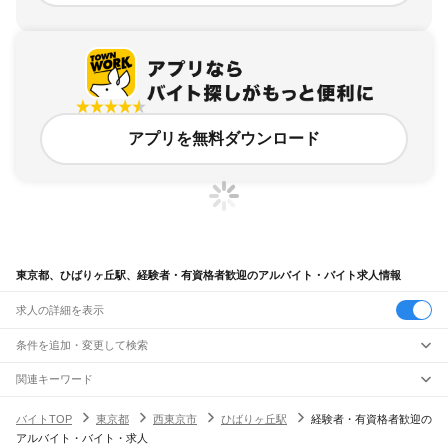
アプリを無料ダウンロード
東京都、ひばりヶ丘駅、経験者・有資格者歓迎のアルバイト・バイト求人情報
求人の詳細を表示
条件を追加・変更して検索
市区町村を追加・変更
関連キーワード
完全在宅ワーク 全国
シール貼り 在宅
現在地周辺
ガチャガチャ
犬カフェ
東京都
駅を追加・変更
バイトTOP
東京都
西東京市
ひばりヶ丘駅
経験者・有資格者歓迎の
東京都
すべて
アルバイト・バイト・求人
東京23区
すべて
職種を追加・変更