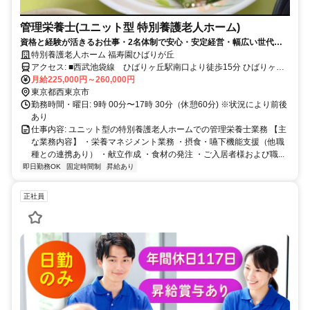
管理栄養士(ユニット型 特別養護老人ホーム)
資格と経験が活きるお仕事・2名体制で安心・安定経営・幅広い世代が
活躍中・ライフワークバランス重視の職場環境です
特別養護老人ホーム 福寿園ひばりが丘
アクセス: ■西武池袋線 ひばりヶ丘駅南口より徒歩15分 ひばりヶ丘
駅南、田無駅北口、三鷹駅北口、武蔵境駅北口よりバスあり ※上記
月給225,000円～260,000円
いずれも『ひばりが丘団地』下車 徒歩1分
東京都西東京市
勤務時間・曜日: 9時 00分〜17時 30分（休憩60分) ※状況により前後
あり
仕事内容: ユニット型の特別養護老人ホームでの管理栄養士業務 【主
な業務内容】 ・栄養マネジメント業務 ・摂食・嚥下機能支援（他職
種との連携あり） ・献立作成 ・食材の発注 ・ご入居者様および職...
即日勤務OK
固定時間制
昇給あり
正社員