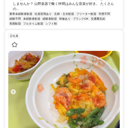
しませんか？ 山野楽器で働く仲間はみんな音楽が好き。 たくさん
の...
業界未経験者歓迎
社員登用あり
主婦・主夫歓迎
フリーター歓迎
学歴不問
経験不問
未経験者歓迎
経験者歓迎
研修あり
ブランクOK
交通費支給
長期歓迎
フルタイム歓迎
シフト制
正社員