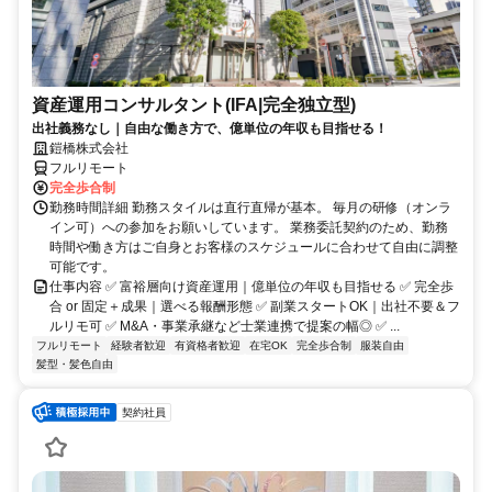
資産運用コンサルタント(IFA|完全独立型)
出社義務なし｜自由な働き方で、億単位の年収も目指せる！
鎧橋株式会社
フルリモート
完全歩合制
勤務時間詳細 勤務スタイルは直行直帰が基本。 毎月の研修（オンラ
イン可）への参加をお願いしています。 業務委託契約のため、勤務
時間や働き方はご自身とお客様のスケジュールに合わせて自由に調整
可能です。
仕事内容 ✅ 富裕層向け資産運用｜億単位の年収も目指せる ✅ 完全歩
合 or 固定＋成果｜選べる報酬形態 ✅ 副業スタートOK｜出社不要＆フ
ルリモ可 ✅ M&A・事業承継など士業連携で提案の幅◎ ✅ ...
フルリモート
経験者歓迎
有資格者歓迎
在宅OK
完全歩合制
服装自由
髪型・髪色自由
契約社員