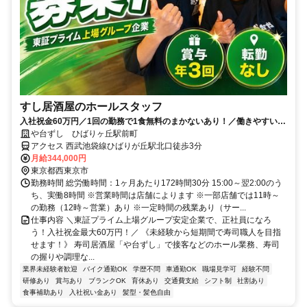
すし居酒屋のホールスタッフ
入社祝金60万円／1回の勤務で1食無料のまかないあり！／働きやすい環
境づくりに力を入れています◎
や台ずし ひばりヶ丘駅前町
アクセス 西武池袋線ひばりが丘駅北口徒歩3分
月給344,000円
東京都西東京市
勤務時間 総労働時間：1ヶ月あたり172時間30分 15:00～翌2:00のう
ち、実働8時間 ※営業時間は店舗によります ※一部店舗では11時～
の勤務（12時～営業）あり ※一定時間の残業あり（サー...
仕事内容 ＼東証プライム上場グループ安定企業で、正社員になろ
う！入社祝金最大60万円！／ 《未経験から短期間で寿司職人を目指
せます！》 寿司居酒屋「や台ずし」で接客などのホール業務、寿司
の握りや調理な...
業界未経験者歓迎
バイク通勤OK
学歴不問
車通勤OK
職場見学可
経験不問
研修あり
賞与あり
ブランクOK
育休あり
交通費支給
シフト制
社割あり
食事補助あり
入社祝い金あり
髪型・髪色自由