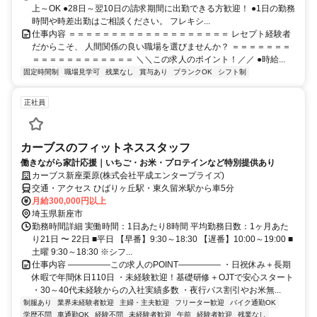
上～OK ●28日～翌10日の請求期間に出勤できる方歓迎！ ●1日の勤務
時間や時差出勤はご相談ください。 フレキシ...
仕事内容 ＝＝＝＝＝＝＝＝＝＝＝＝＝＝＝＝＝＝＝ レセプト経験者
だからこそ、 人間関係の良い職場を選びませんか？ ＝＝＝＝＝＝＝
＝＝＝＝＝＝＝＝＝＝＝＝ ＼＼この求人のポイント！／／ ●時給...
固定時間制
職場見学可
残業なし
賞与あり
ブランクOK
シフト制
正社員
カーブスのフィットネススタッフ
働きながら家計応援｜いちご・お米・プロテインなど特別提供あり
カーブス新座栗原(株式会社平成エンタープライズ)
交通・アクセス ひばりヶ丘駅・東久留米駅から車5分
月給300,000円以上
埼玉県新座市
勤務時間詳細 実働時間：1日あたり8時間 平均勤務日数：1ヶ月あた
り21日 〜 22日 ■平日 【早番】9:30～18:30 【遅番】10:00～19:00 ■
土曜 9:30～18:30 ※シフ...
仕事内容 ―――――この求人のPOINT――――― ・日祝休み＋長期
休暇で年間休日110日 ・未経験歓迎！基礎研修＋OJTで安心スタート
・30～40代未経験からの入社実績多数 ・夜行バス割引やお米無...
制服あり
業界未経験者歓迎
主婦・主夫歓迎
フリーター歓迎
バイク通勤OK
学歴不問
車通勤OK
経験不問
未経験者歓迎
午前
経験者歓迎
残業なし