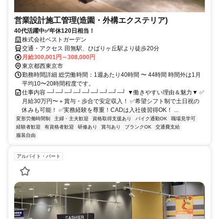
営業設計施工管理(造園・外構エクステリア)
40代活躍中✅年休120日相当！
株式会社ベストガーデン
交通・アクセス 田無駅、ひばりヶ丘駅より徒歩20分
月給300,001円～308,000円
東京都西東京市
勤務時間詳細 総労働時間：1週あたり40時間 〜 44時間 時間外は1月
平均10〜20時間程度です。
仕事内容 ─┘─┘─┘─┘─┘─┘─┘─┘─┘ ▼働きやすい理由＆魅力▼ ✅
月給30万円〜＋賞与・歩合で安定収入！ ✅希望シフト制で土日祝の
休みも可能！ ✅実務経験を尊重！CADは入社後習得OK！ ...
変形労働時間制
主婦・主夫歓迎
資格取得支援あり
バイク通勤OK
職場見学可
経験者歓迎
有資格者歓迎
研修あり
賞与あり
ブランクOK
交通費支給
服装自由
アルバイト・パート