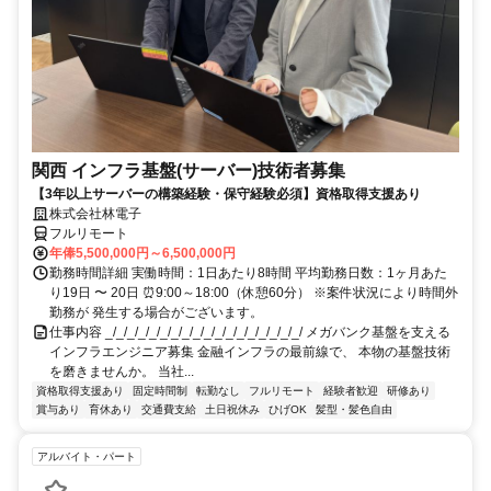
関西 インフラ基盤(サーバー)技術者募集
【3年以上サーバーの構築経験・保守経験必須】資格取得支援あり
株式会社林電子
フルリモート
年俸5,500,000円～6,500,000円
勤務時間詳細 実働時間：1日あたり8時間 平均勤務日数：1ヶ月あた
り19日 〜 20日 ⏰9:00～18:00（休憩60分） ※案件状況により時間外
勤務が 発生する場合がございます。
仕事内容 _/_/_/_/_/_/_/_/_/_/_/_/_/_/_/_/_/_/ メガバンク基盤を支える
インフラエンジニア募集 金融インフラの最前線で、 本物の基盤技術
を磨きませんか。 当社...
資格取得支援あり
固定時間制
転勤なし
フルリモート
経験者歓迎
研修あり
賞与あり
育休あり
交通費支給
土日祝休み
ひげOK
髪型・髪色自由
アルバイト・パート