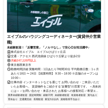
エイブルのハウジングコーディネーター(賃貸仲介営業
職)
未経験歓迎！「反響営業」「ノルマなし」で安心◎女性活躍中♪
株式会社エイブル エイブルひばりヶ丘店
交通・アクセス 西武池袋線 ひばりケ丘駅より徒歩2分
月給247,120円以上
東京都西東京市
勤務時間詳細 実働時間：1日あたり7時間30分 平均勤務日数：1ヶ月
あたり18日 〜 24日 【就業時間】 9:30～18:00 ※店舗のオープンは
10:00～
仕事内容 インターネットなどを通じて お問い合わせ・ご来店いただ
いたお客様へ、 賃貸物件をご紹介する“反響型”の営業です。 ＜具体的
には＞ ✅お問い合わせ・来店された お客様への接客対応 ✅希望エ...
業界未経験者歓迎
固定時間制
経験不問
未経験者歓迎
有資格者歓迎
賞与あり
育休あり
交通費支給
長期歓迎
駅近5分以内
資格取得手当あり