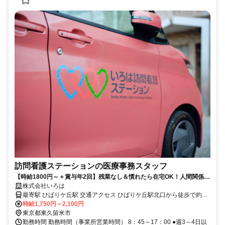
訪問看護ステーションの医療事務スタッフ
【時給1800円～＋賞与年2回】残業なし＆慣れたら在宅OK！人間関係の
良さが自慢の医療事務
株式会社いろは
最寄駅 ひばりケ丘駅 交通アクセス ひばりケ丘駅北口から徒歩で約9
分
時給1,750円～2,100円
東京都東久留米市
勤務時間 勤務時間（事業所営業時間） 8：45～17：00 ●週3～4日以