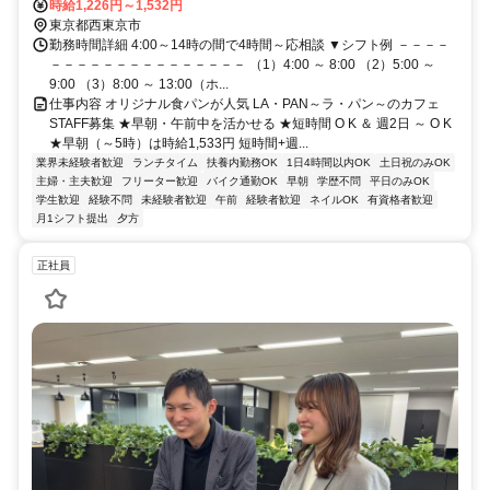
時給1,226円～1,532円
東京都西東京市
勤務時間詳細 4:00～14時の間で4時間～応相談 ▼シフト例 －－－－
－－－－－－－－－－－－－－－ （1）4:00 ～ 8:00 （2）5:00 ～
9:00 （3）8:00 ～ 13:00（ホ...
仕事内容 オリジナル食パンが人気 LA・PAN～ラ・パン～のカフェ
STAFF募集 ★早朝・午前中を活かせる ★短時間 O K ＆ 週2日 ～ O K
★早朝（～5時）は時給1,533円 短時間+週...
業界未経験者歓迎
ランチタイム
扶養内勤務OK
1日4時間以内OK
土日祝のみOK
主婦・主夫歓迎
フリーター歓迎
バイク通勤OK
早朝
学歴不問
平日のみOK
学生歓迎
経験不問
未経験者歓迎
午前
経験者歓迎
ネイルOK
有資格者歓迎
月1シフト提出
夕方
正社員