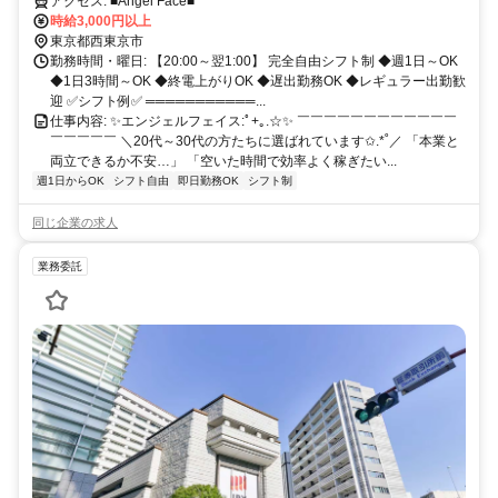
い！
アクセス: ■Angel Face■
時給3,000円以上
東京都西東京市
勤務時間・曜日: 【20:00～翌1:00】 完全自由シフト制 ◆週1日～OK
◆1日3時間～OK ◆終電上がりOK ◆遅出勤務OK ◆レギュラー出勤歓
迎 ✅シフト例✅ ═══════════...
仕事内容: ✨エンジェルフェイス:ﾟ+｡.☆✨ ￣￣￣￣￣￣￣￣￣￣￣￣
￣￣￣￣￣ ＼20代～30代の方たちに選ばれています✩.*˚／ 「本業と
両立できるか不安…」 「空いた時間で効率よく稼ぎたい...
週1日からOK
シフト自由
即日勤務OK
シフト制
同じ企業の求人
業務委託