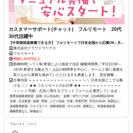
カスタマーサポート(チャット) フルリモート 20代
30代活躍中
【中長期前提稼働できる方】 フルリモートで日本全国から応募OK♪ 月稼
働120時間で安定収入！
株式会社クラウドワークス
フルリモート
時給1,400円以上
勤務時間 シフト制 希望により面談で決定 稼働時間帯／平日10:00～
18:00 希望する働き方／上記の時間帯を中心に、チームと密に連携を
取りながら業務を進めていただける方を募集します。 想定稼働...
仕事内容 ＝＝＝＝＝＝＝＝＝＝＝＝＝＝＝ ＼＼ 日本全国どこでも働
ける ／／ ★★ フルリモートのお仕事 ★★ ＝＝＝＝＝＝＝＝＝＝＝
＝＝＝＝ 印刷・広告に関するプラットフォームを運営している企...
業界未経験者歓迎
短期（3ヵ月以内）
副業・WワークOK
1日4時間以内OK
主婦・主夫歓迎
短期
早朝
シフト自由
午後
学歴不問
平日のみOK
転勤なし
未経験者歓迎
フルリモート
経験者歓迎
ネイルOK
残業なし
有資格者歓迎
職種変更なし
研修あり
アルバイト・パート