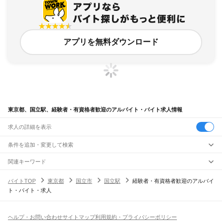
アプリを無料ダウンロード
東京都、国立駅、経験者・有資格者歓迎のアルバイト・バイト求人情報
求人の詳細を表示
条件を追加・変更して検索
市区町村を追加・変更
関連キーワード
完全在宅ワーク 全国
シール貼り 在宅
現在地周辺
ガチャガチャ
犬カフェ
東京都
駅を追加・変更
バイトTOP
東京都
国立市
国立駅
経験者・有資格者歓迎のアルバイ
東京都
すべて
ト・バイト・求人
東京23区
すべて
職種を追加・変更
JR東海道本線(東京～熱海)
千代田区
中央区
港区
新宿区
文京区
台東区
墨田区
江東区
品川区
目黒区
大田区
東京駅
新橋駅
品川駅
飲食・フードサービス
世田谷区
渋谷区
中野区
杉並区
豊島区
北区
荒川区
板橋区
練馬区
足立区
葛飾区
特徴を追加・変更
飲食・フードサービス
江戸川区
すべて
ヘルプ・お問い合わせ
サイトマップ
利用規約・プライバシーポリシー
JR山手線