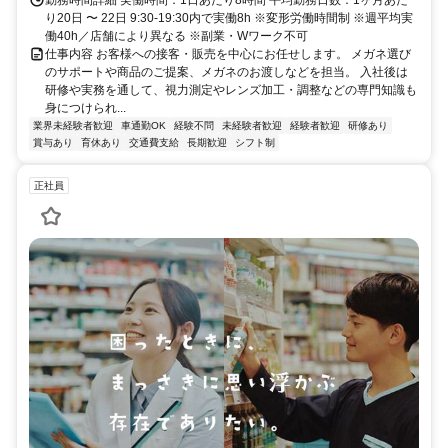
り20日 〜 22日 9:30-19:30内で実働8h ※変形労働時間制 ※週平均実
働40h／店舗により異なる ※副業・Wワーク不可
仕事内容 お客様への接客・販売を中心にお任せします。 メガネ選び
のサポートや商品のご提案、メガネのお渡しなどを担当。 入社後は
研修や実務を通して、視力測定やレンズ加工・調整などの専門知識も
身につけられ...
業界未経験者歓迎
車通勤OK
経験不問
未経験者歓迎
経験者歓迎
研修あり
賞与あり
育休あり
交通費支給
長期歓迎
シフト制
正社員