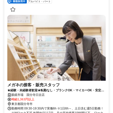
アルバイト・パート
メガネの接客・販売スタッフ
★経験・未経験者歓迎★転勤なし・ブランクOK・マイカーOK・安定
No1 （1日6h土日含む週5日～）
眼鏡市場 国分寺日吉店
時給1,363円以上
東京都国分寺市
勤務時間 09:30-19:30内で実働6h ※1日6h～、土日含む週5日勤務！
※Wワーク不可 年間休日117日。月の平均残業15時間以下。 ワーク