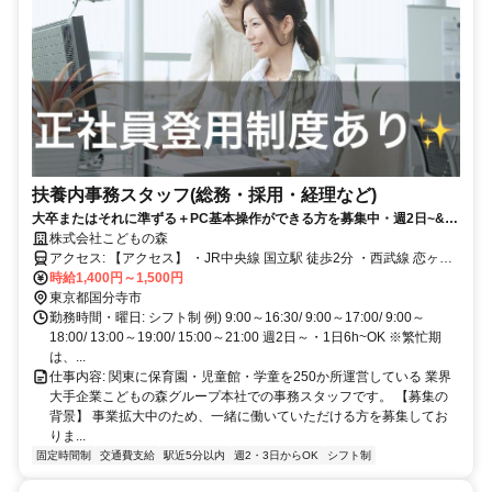
扶養内事務スタッフ(総務・採用・経理など)
大卒またはそれに準ずる＋PC基本操作ができる方を募集中・週2日~&1
日6時間~OK・ブランクのある方も安心・主婦(夫)活躍中
株式会社こどもの森
アクセス: 【アクセス】 ・JR中央線 国立駅 徒歩2分 ・西武線 恋ヶ窪
駅 自転車15分 ・ＪＲ南武線 谷保駅 自転車10分
時給1,400円～1,500円
東京都国分寺市
勤務時間・曜日: シフト制 例) 9:00～16:30/ 9:00～17:00/ 9:00～
18:00/ 13:00～19:00/ 15:00～21:00 週2日～・1日6h~OK ※繁忙期
は、...
仕事内容: 関東に保育園・児童館・学童を250か所運営している 業界
大手企業こどもの森グループ本社での事務スタッフです。 【募集の
背景】 事業拡大中のため、一緒に働いていただける方を募集してお
りま...
固定時間制
交通費支給
駅近5分以内
週2・3日からOK
シフト制