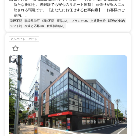
新たな挑戦を。 未経験でも安心のサポート体制！ 頑張りが収入に反
映される環境です。 【あなたにお任せする仕事内容】 ・お客様のご
案内、...
学歴不問
職場見学可
経験不問
研修あり
ブランクOK
交通費支給
駅近5分以内
シフト制
友達と応募OK
食事補助あり
アルバイト・パート