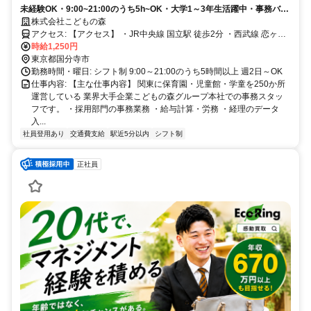
未経験OK・9:00~21:00のうち5h~OK・大学1～3年生活躍中・事務バイ
トで就活準備もバッチリ
株式会社こどもの森
アクセス: 【アクセス】 ・JR中央線 国立駅 徒歩2分 ・西武線 恋ヶ窪
駅 自転車15分 ・ＪＲ南武線 谷保駅 自転車10分
時給1,250円
東京都国分寺市
勤務時間・曜日: シフト制 9:00～21:00のうち5時間以上 週2日～OK
仕事内容: 【主な仕事内容】 関東に保育園・児童館・学童を250か所
運営している 業界大手企業こどもの森グループ本社での事務スタッ
フです。 ・採用部門の事務業務 ・給与計算・労務 ・経理のデータ
入...
社員登用あり
交通費支給
駅近5分以内
シフト制
正社員