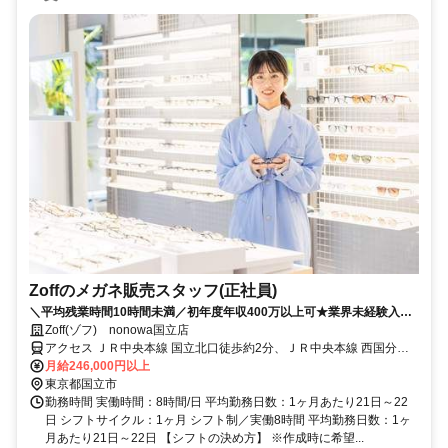
Zoffのメガネ販売スタッフ(正社員)
＼平均残業時間10時間未満／初年度年収400万以上可★業界未経験入社
90%★充実したOJTあり★面接2回で内定まで1カ月以内★2026年8月・
Zoff(ゾフ) nonowa国立店
9月入社歓迎
アクセス ＪＲ中央本線 国立北口徒歩約2分、ＪＲ中央本線 西国分寺
南口徒歩約25分、ＪＲ武蔵野線 西国分寺南口徒歩約25分
月給246,000円以上
東京都国立市
勤務時間 実働時間：8時間/日 平均勤務日数：1ヶ月あたり21日～22
日 シフトサイクル：1ヶ月 シフト制／実働8時間 平均勤務日数：1ヶ
月あたり21日～22日 【シフトの決め方】 ※作成時に希望...