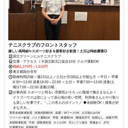
テニスクラブのフロントスタッフ
嬉しい高時給✨スポーツ好き＆接客好き歓迎！土日は時給優遇◎
国立グリーンヒルテニスクラブ
交通・アクセス ＪＲ国立駅北口徒歩10分 クルマ通勤OK
時給1,370円～1,510円
東京都国分寺市
勤務時間詳細 ✅週2日以上／土日が月2回以上可能な方 ＜平日＞ 早番
8:30〜13:00 遅番18:00～22:00 ＜土日＞ 早番7:00〜13:00 遅番(土
曜)17:00～22:00 遅番(日曜...
仕事内容 スポーツと明るい雰囲気がそろった職場で働きませんか！
クラブハウスは皆にとって居心地の良い空間、利用者さんとやり取り
も楽しい仕事です。 ╲この求人のポイント／ ◆未経験OK！接客が好
きな方大...
業界未経験者歓迎
扶養内勤務OK
副業・WワークOK
土日祝のみOK
フリーター歓迎
バイク通勤OK
早朝
車通勤OK
職場見学可
転勤なし
経験不問
未経験者歓迎
午前
経験者歓迎
ネイルOK
月1シフト提出
研修あり
夕方
交通費支給
長期歓迎