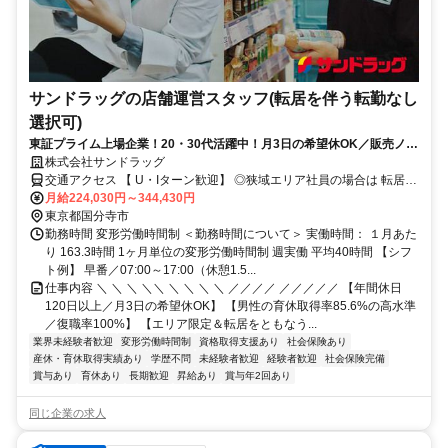
サンドラッグの店舗運営スタッフ(転居を伴う転勤なし
選択可)
東証プライム上場企業！20・30代活躍中！月3日の希望休OK／販売ノル
マなし／年収例32歳SV816万円／販促企画～商品管理など店舗運営がメ
株式会社サンドラッグ
インの仕事
交通アクセス 【 U・Iターン歓迎】 ◎狭域エリア社員の場合は 転居を
伴う転勤はありません。 ◎マイカー通勤OK
月給224,030円～344,430円
東京都国分寺市
勤務時間 変形労働時間制 ＜勤務時間について＞ 実働時間： １月あた
り 163.3時間 1ヶ月単位の変形労働時間制 週実働 平均40時間 【シフ
ト例】 早番／07:00～17:00（休憩1.5...
仕事内容 ＼ ＼ ＼ ＼＼ ＼ ＼ ＼ ＼ ／／／／ ／／／／／ 【年間休日
120日以上／月3日の希望休OK】 【男性の育休取得率85.6%の高水準
／復職率100%】 【エリア限定＆転居をともなう...
業界未経験者歓迎
変形労働時間制
資格取得支援あり
社会保険あり
産休・育休取得実績あり
学歴不問
未経験者歓迎
経験者歓迎
社会保険完備
賞与あり
育休あり
長期歓迎
昇給あり
賞与年2回あり
同じ企業の求人