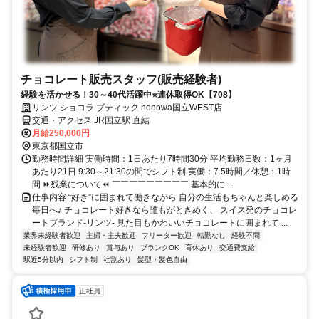
チョコレート販売スタッフ(販売経験者)
経験を活かせる！30～40代活躍中⭐連休取得OK【708】
リンツ ショコラ ブティック nonowa国立WEST店
交通・アクセス JR国立駅 直結
月給250,000円
東京都国立市
勤務時間詳細 実働時間：1日あたり7時間30分 平均勤務日数：1ヶ月
あたり21日 9:30～21:30の間でシフト制 実働：7.5時間／休憩：1時
間 ⏩残業について⏪ ￣￣￣￣￣￣￣￣￣ 基本的に...
仕事内容 “好き”に囲まれて働きながら 自分の生活もちゃんと楽しめる
毎日へ♪ チョコレート好きなら誰もがときめく、 スイス発のチョコレ
ートブランド-リンツ- 見た目もかわいいチョコレートに囲まれて ...
業界未経験者歓迎
主婦・主夫歓迎
フリーター歓迎
転勤なし
経験不問
未経験者歓迎
研修あり
賞与あり
ブランクOK
育休あり
交通費支給
駅近5分以内
シフト制
社割あり
髪型・髪色自由
正社員