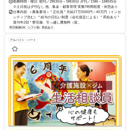
勤務時間・曜日: 朝刊／2時30分～5時30分 夕刊／15時～16時45分
※土日祝は夕刊なし 他、集金・顧客管理 実働7時間程度・休憩あり
仕事内容: ＜募集要項＞ * 正社員 * 月給27万5000円～40万円（インセ
ンティブ含む） * 給与の日払い制度（会社規定による） * 昇給あり *
賞与年2回 * 寮完備、引っ越し費無料（規...
即日勤務OK
シフト制
昇給あり
アルバイト・パート