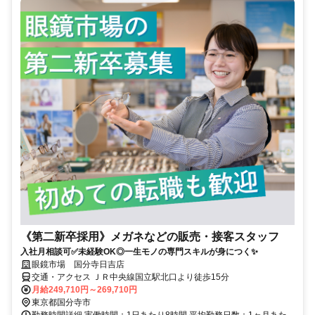
《第二新卒採用》メガネなどの販売・接客スタッフ
入社月相談可✅未経験OK◎一生モノの専門スキルが身につく✨
眼鏡市場 国分寺日吉店
交通・アクセス ＪＲ中央線国立駅北口より徒歩15分
月給249,710円～269,710円
東京都国分寺市
勤務時間詳細 実働時間：1日あたり8時間 平均勤務日数：1ヶ月あた