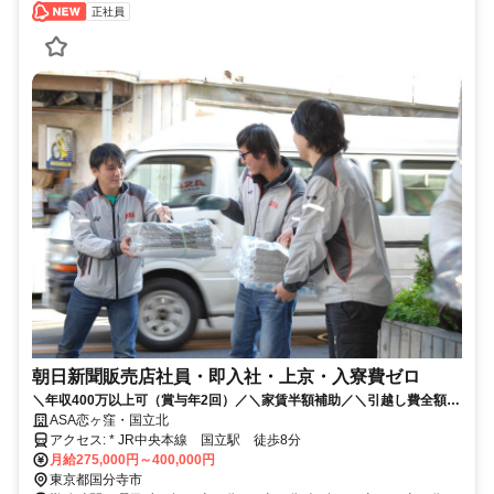
正社員
朝日新聞販売店社員・即入社・上京・入寮費ゼロ
＼年収400万以上可（賞与年2回）／＼家賃半額補助／＼引越し費全額無
料／＼電話面接OK／｜TEL:042-577-7512
ASA恋ヶ窪・国立北
アクセス: * JR中央本線 国立駅 徒歩8分
月給275,000円～400,000円
東京都国分寺市