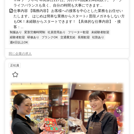
ライフバランスも良く、自分の時間も大事にできます...
仕事内容 【職務内容】 お客様への接客を中心とした業務をお任せい
たします。 はじめは簡単な業務からスタート♪ 普段メガネをしない方
もOK！未経験からスタートできます！ 【具体的な仕事内容】 ・接
客：...
制服あり
変形労働時間制
社員登用あり
フリーター歓迎
未経験者歓迎
経験者歓迎
研修あり
ブランクOK
交通費支給
長期歓迎
社割あり
週4日以上OK
同じ企業の求人
正社員