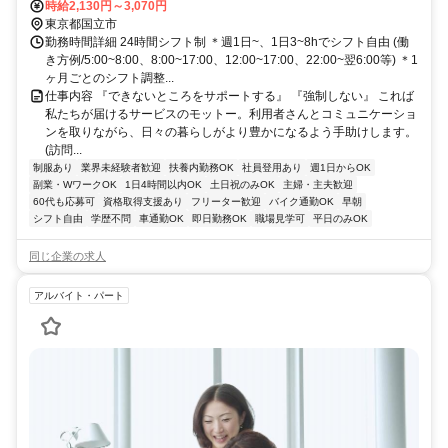
時給2,130円～3,070円
東京都国立市
勤務時間詳細 24時間シフト制 ＊週1日~、1日3~8hでシフト自由 (働
き方例/5:00~8:00、8:00~17:00、12:00~17:00、22:00~翌6:00等) ＊1
ヶ月ごとのシフト調整...
仕事内容 『できないところをサポートする』 『強制しない』 これば
私たちが届けるサービスのモットー。利用者さんとコミュニケーショ
ンを取りながら、日々の暮らしがより豊かになるよう手助けします。
(訪問...
制服あり
業界未経験者歓迎
扶養内勤務OK
社員登用あり
週1日からOK
副業・WワークOK
1日4時間以内OK
土日祝のみOK
主婦・主夫歓迎
60代も応募可
資格取得支援あり
フリーター歓迎
バイク通勤OK
早朝
シフト自由
学歴不問
車通勤OK
即日勤務OK
職場見学可
平日のみOK
同じ企業の求人
アルバイト・パート