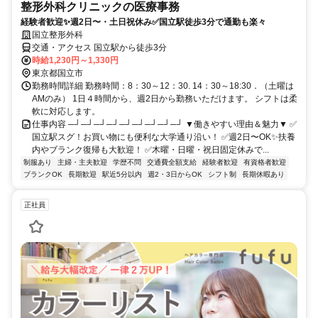
整形外科クリニックの医療事務
経験者歓迎✨週2日〜・土日祝休み✅国立駅徒歩3分で通勤も楽々
国立整形外科
交通・アクセス 国立駅から徒歩3分
時給1,230円～1,330円
東京都国立市
勤務時間詳細 勤務時間：8：30～12：30. 14：30～18:30．（土曜は
AMのみ） 1日４時間から、週2日から勤務いただけます。 シフトは柔
軟に対応します。
仕事内容 ─┘─┘─┘─┘─┘─┘─┘─┘─┘ ▼働きやすい理由＆魅力▼ ✅
国立駅スグ！お買い物にも便利な大学通り沿い！ ✅週2日〜OK✨扶養
内やブランク復帰も大歓迎！ ✅木曜・日曜・祝日固定休みで...
制服あり
主婦・主夫歓迎
学歴不問
交通費全額支給
経験者歓迎
有資格者歓迎
ブランクOK
長期歓迎
駅近5分以内
週2・3日からOK
シフト制
長期休暇あり
正社員