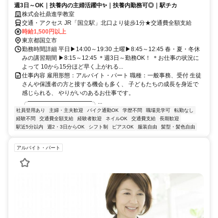
週3日～OK｜扶養内の主婦活躍中✨｜扶養内勤務可◎｜駅チカ
株式会社鼎進学教室
交通・アクセス JR「国立駅」北口より徒歩1分★交通費全額支給
時給1,500円以上
東京都国立市
勤務時間詳細 平日▶14:00～19:30 土曜▶8:45～12:45 春・夏・冬休
みの講習期間 ▶8:15～12:45 ＊週3日～勤務OK！ ＊お仕事の状況に
よって 10から15分ほど早く上がれる...
仕事内容 雇用形態：アルバイト・パート 職種：一般事務、受付 生徒
さんや保護者の方と接する機会も多く、 子どもたちの成長を身近で
感じられる、 やりがいのあるお仕事です。
╭━━━━━━━━━━━╮...
社員登用あり
主婦・主夫歓迎
バイク通勤OK
学歴不問
職場見学可
転勤なし
経験不問
交通費全額支給
経験者歓迎
ネイルOK
交通費支給
長期歓迎
駅近5分以内
週2・3日からOK
シフト制
ピアスOK
服装自由
髪型・髪色自由
アルバイト・パート