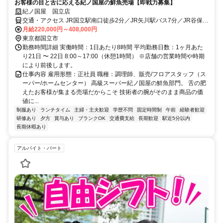
お客様の目と舌に応える紀ノ国屋の鮮魚売場【即戦力募集】
紀ノ国屋 国立店
交通・アクセス JR国立駅南口徒歩2分／JR矢川駅バス7分／JR谷保駅
バス5分
月給220,000円～408,000円
東京都国立市
勤務時間詳細 実働時間：1日あたり8時間 平均勤務日数：1ヶ月あた
り21日 〜 22日 8:00～17:00（休憩1時間） ※店舗の営業時間や時期
により前後します。
仕事内容 雇用形態：正社員 職種：調理師、販売/フロアスタッフ（ス
ーパー/ホームセンター） 高級スーパー紀ノ国屋の鮮魚部門。 舌の肥
えたお客様が集まる売場だからこそ 技術者の腕がそのまま商品の価
値に...
制服あり
ランチタイム
主婦・主夫歓迎
学歴不問
固定時間制
午前
経験者歓迎
研修あり
夕方
賞与あり
ブランクOK
交通費支給
長期歓迎
駅近5分以内
長期休暇あり
アルバイト・パート