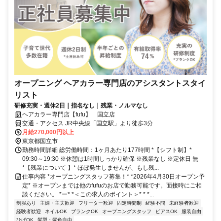
オープニング ヘアカラー専門店のアシスタントスタイ
リスト
研修充実・週休2日｜指名なし｜残業・ノルマなし
ヘアカラー専門店【fufu】 国立店
交通・アクセス JR中央線「国立駅」より徒歩3分
月給270,000円以上
東京都国立市
勤務時間詳細 総労働時間：1ヶ月あたり177時間 *【シフト制】*
09:30～19:30 ※休憩は1時間しっかり確保 ※残業なし ※定休日 無
*【残業について 】* ほぼ発生しませんが、もし残...
仕事内容 *オープニングスタッフ募集！* *2026年4月30日オープン予
定* ※オープンまでは他のfufuのお店で勤務可能です。面接時にご相
談ください。 *ー* *＜この求人のポイント＞* * *...
制服あり
主婦・主夫歓迎
フリーター歓迎
固定時間制
経験不問
未経験者歓迎
経験者歓迎
ネイルOK
ブランクOK
オープニングスタッフ
ピアスOK
服装自由
ひげOK
髪型・髪色自由