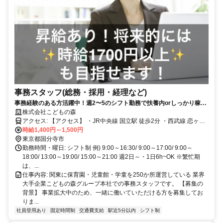
事務スタッフ(総務・採用・経理など)
事務経験のある方活躍中！週2〜5のシフト勤務で扶養内orしっかり稼ぐ
自由に選べます！賞与年2回も嬉しい♪
株式会社こどもの森
アクセス: 【アクセス】 ・JR中央線 国立駅 徒歩2分 ・西武線 恋ヶ窪
駅 自転車15分 ・ＪＲ南武線 谷保駅 自転車10分
時給1,400円～1,500円
東京都国分寺市
勤務時間・曜日: シフト制 例) 9:00～16:30/ 9:00～17:00/ 9:00～
18:00/ 13:00～19:00/ 15:00～21:00 週2日～・1日6h~OK ※繁忙期
は、...
仕事内容: 関東に保育園・児童館・学童を250か所運営している 業界
大手企業こどもの森グループ本社での事務スタッフです。 【募集の
背景】 事業拡大中のため、一緒に働いていただける方を募集してお
りま...
社員登用あり
固定時間制
交通費支給
駅近5分以内
シフト制