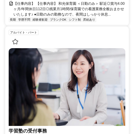
【仕事内容】 【仕事内容】 和光保育園 ＜日勤のみ＞ 駅近◎賞与4.00
ヶ月/年間休日112日◎残業月1時間/保育園での看護業務全般おまかせ
いたします♪ ●日勤のみの勤務なので、夜間はしっかり休息...
長期
学歴不問
経験者歓迎
ブランクOK
シフト制
昇給あり
アルバイト・パート
学習塾の受付事務