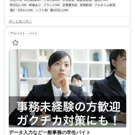
即日払いOK
研修あり
ブランクOK
交通費支給
長期歓迎
フルタイム歓迎
週2・3日からOK
シフト制
週4日以上OK
同じ企業の求人
アルバイト・パート
データ入力など一般事務の学生バイト