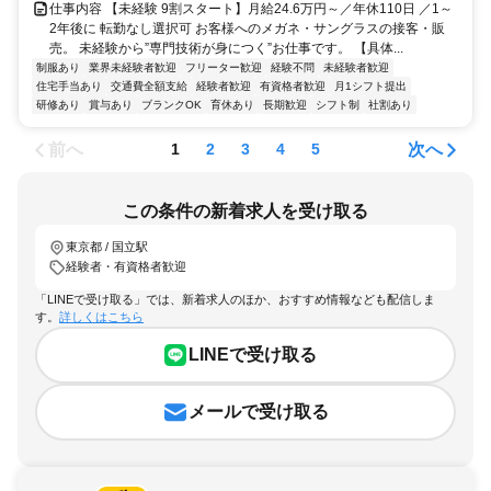
仕事内容 【未経験 9割スタート】月給24.6万円～／年休110日 ／1～
2年後に 転勤なし選択可 お客様へのメガネ・サングラスの接客・販
売。 未経験から”専門技術が身につく”お仕事です。 【具体...
制服あり
業界未経験者歓迎
フリーター歓迎
経験不問
未経験者歓迎
住宅手当あり
交通費全額支給
経験者歓迎
有資格者歓迎
月1シフト提出
研修あり
賞与あり
ブランクOK
育休あり
長期歓迎
シフト制
社割あり
前へ
次へ
1
2
3
4
5
この条件の新着求人を受け取る
東京都 / 国立駅
経験者・有資格者歓迎
「LINEで受け取る」では、新着求人のほか、おすすめ情報なども配信しま
す。
詳しくはこちら
LINEで受け取る
メールで受け取る