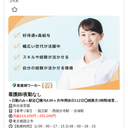
正社員
看護師/夜勤なし
＜日勤のみ＞駅近⭕賞与4.00ヶ月/年間休日112日⭕残業月1時間/保育園
での看護業務全般おまかせいたします✨
和光保育園
【最寄り駅】 ・国立駅 ・西国分寺駅 ・谷保駅
月給214,100円～292,200円
東京都国立市
【勤務時間】 1) 09：00～17：15 2) 08：00～18：15