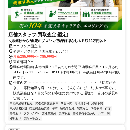
店舗スタッフ(買取査定 鑑定)
＼未経験から“鑑定のプロ”へ／残業ほぼなし＆月収38万円以上
エコリング国立店
交通・アクセス 「国立駅」徒歩4分
月給285,000円～385,000円
東京都国立市
勤務時間詳細 実働時間：1日あたり8時間 平均勤務日数：1ヶ月あた
り19日 〜 22日 9:30 ～ 18:30（休憩1時間） ※残業は月平均6時間以
内です。
仕事内容 ～・～・～・～・～・～・～・～・～・～・ 「接客が好
き」「専門知識を身につけたい」 そんな方にぴったりの仕事です。
販売業務はなく目の前のお客様に 集中できる環境で、自分の成長を
実感しなが...
業界未経験者歓迎
資格取得支援あり
学歴不問
職場見学可
経験不問
未経験者歓迎
交通費全額支給
午前
経験者歓迎
残業なし
研修あり
夕方
賞与あり
ブランクOK
交通費支給
長期歓迎
資格取得手当あり
シフト制
社割あり
長期休暇あり