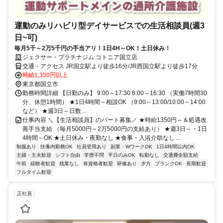
運動のみリハビリ型デイサービスでの生活相談員(週3
日~可)
毎月5千～2万5千円の手当アリ！1日4H～OK！土日休み！
ジェクサー・プラチナジム コトニア国立店
交通・アクセス JR国立駅より徒歩16分/JR西国立駅より徒歩17分
時給1,350円以上
東京都国立市
勤務時間詳細 【日勤のみ】 9:00～17:30 8:00～16:30 （実働7時間30
分、休憩1時間） ★1日4時間～相談OK （9:00～13:00/10:00～14:00
など） ★週3日～日数...
仕事内容 ＼【生活相談員】のパート募集／ ★時給1350円～＆処遇改
善手当支給 （毎月5000円～2万5000円の支給あり） ★週3日～・1日
4時間～OK ★土日休み・夜勤なし ★食事・入浴介助なし ...
制服あり
扶養内勤務OK
社員登用あり
副業・WワークOK
1日4時間以内OK
主婦・主夫歓迎
シフト自由
学歴不問
平日のみOK
転勤なし
交通費全額支給
午前
経験者歓迎
残業なし
有資格者歓迎
研修あり
夕方
ブランクOK
長期歓迎
フルタイム歓迎
正社員