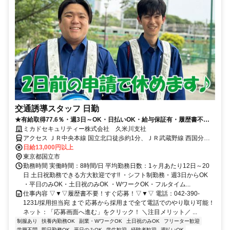
交通誘導スタッフ 日勤
★有給取得77.6％・週3日～OK・日払いOK・給与保証有・履歴書不要
★
ミカドセキュリティー株式会社 久米川支社
アクセス ＪＲ中央本線 国立北口徒歩約1分、ＪＲ武蔵野線 西国分寺
南口徒歩約23分、ＪＲ武蔵野線 西国分寺南口徒歩約23分
日給13,000円以上
東京都国立市
勤務時間 実働時間：8時間/日 平均勤務日数：1ヶ月あたり12日～20
日 土日祝勤務できる方大歓迎です!! ・シフト制勤務・週3日からOK
・平日のみOK・土日祝のみOK ・WワークOK・フルタイム...
仕事内容 ▽▼▽履歴書不要！すぐ応募！▽▼▽ 電話：042-390-
1231/採用担当宛 まで 応募から採用まで全て電話でのやり取り可能！
ネット：「応募画面へ進む」をクリック！ ＼注目メリット／ ...
制服あり
扶養内勤務OK
副業・WワークOK
土日祝のみOK
フリーター歓迎
学歴不問
即日勤務OK
平日のみOK
学生歓迎
経験者歓迎
週払いOK