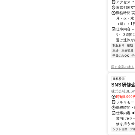
アクセス 
東京都国立
勤務時間 
月・火・水・
（週）：1日 
仕事内容 
や「2週間
週は連休が欲
制服あり
短期
主婦・主夫歓迎
平日のみOK
学
同じ企業の求人
業務委託
SNS研修
株式会社BES
時給5,000
フルリモー
勤務時間・
仕事内容:
業向けeラ
修を担うポ
シフト自由
フ