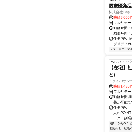
医療医薬
株式会社Edge
時給3,00
フルリモー
勤務時間・
勤務時間：
仕事内容:
びメディカル
シフト自由
フ
アルバイト・パ
【在宅】社
ど)
トライのオン
時給1,430
フルリモー
勤務時間 
整が可能で
仕事内容 
人のPOIN
ーク・副業に
週1日からOK
転勤なし
経験