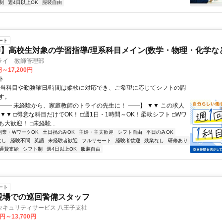
制
週4日以上OK
服装自由
ート
】高校生対象の学習指導/理系科目メイン(数学・物理・化学など
ライ 教師管理部
円～17,200円
ト
担当科目や勤務曜日/時間は柔軟に対応でき、ご希望に応じてシフトの調
す。
【―― 未経験から、家庭教師のトライの先生に！ ――】 ▼▼ この求人
！ ▼▼ □得意な科目だけでOK！ □週1日・1時間～OK！柔軟シフト □Wワ
大歓迎！ □未経験...
副業・WワークOK
土日祝のみOK
主婦・主夫歓迎
シフト自由
平日のみOK
なし
経験不問
英語
未経験者歓迎
フルリモート
経験者歓迎
残業なし
研修あり
通費支給
シフト制
週4日以上OK
服装自由
ート
現場での巡回警備スタッフ
セキュリティサービス 八王子支社
0円～13,700円