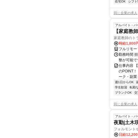
在宅OK
シフト
同じ企業の求人
アルバイト・パ
【家庭教師
家庭教師のト
時給1,800
フルリモー
勤務時間 
整が可能で
仕事内容 
のPOINT
ーク・副業も
週1日からOK
学生歓迎
転勤
ブランクOK
交
同じ企業の求人
アルバイト・パ
夜勤|土木
フォルモント
日給12,20