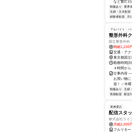
など繁忙日
制服あり
業界
主婦・主夫歓迎
経験者歓迎
月
アルバイト・パ
整形外科
国立整形外科
時給1,230
交通・アク
東京都国立
勤務時間詳細
４時間から
仕事内容 ─
お買い物に
迎！ ✅木曜
制服あり
主婦
長期歓迎
駅近
業務委託
配信スタッ
株式会社ライ
月給2,000
フルリモー