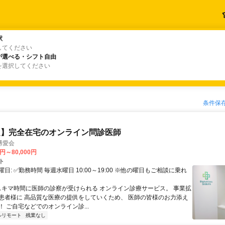
駅
駅
してください
が選べる・シフト自由
が選べる・シフト自由
を選択してください
条件保
定】完全在宅のオンライン問診医師
博愛会
0円～80,000円
ト
日: ✅勤務時間 毎週水曜日 10:00～19:00 ※他の曜日もご相談に乗れ
 スキマ時間に医師の診察が受けられる オンライン診療サービス。 事業拡
患者様に 高品質な医療の提供をしていくため、 医師の皆様のお力添え
 ご自宅などでのオンライン診...
ルリモート
残業なし