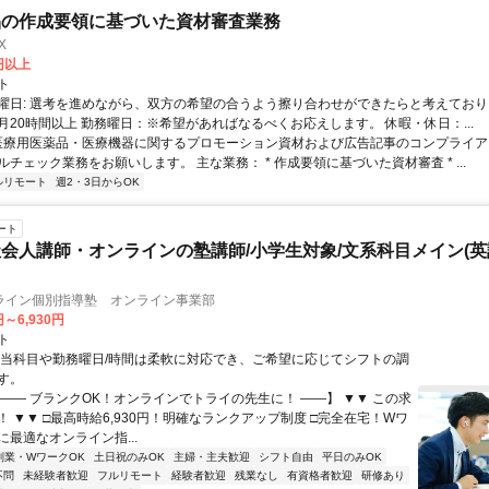
品の作成要領に基づいた資材審査業務
X
0円以上
ト
曜日: 選考を進めながら、双方の希望の合うよう擦り合わせができたらと考えており
月20時間以上 勤務曜日：※希望があればなるべくお応えします。 休暇・休日：...
 医療用医薬品・医療機器に関するプロモーション資材および広告記事のコンプライアン
チェック業務をお願いします。 主な業務： * 作成要領に基づいた資材審査 * ...
ルリモート
週2・3日からOK
ート
会人講師・オンラインの塾講師/小学生対象/文系科目メイン(
ライン個別指導塾 オンライン事業部
円～6,930円
ト
担当科目や勤務曜日/時間は柔軟に対応でき、ご希望に応じてシフトの調
す。
【―― ブランクOK！オンラインでトライの先生に！ ――】 ▼▼ この求
T！ ▼▼ □最高時給6,930円！明確なランクアップ制度 □完全在宅！Wワ
最適なオンライン指...
副業・WワークOK
土日祝のみOK
主婦・主夫歓迎
シフト自由
平日のみOK
不問
未経験者歓迎
フルリモート
経験者歓迎
残業なし
有資格者歓迎
研修あり