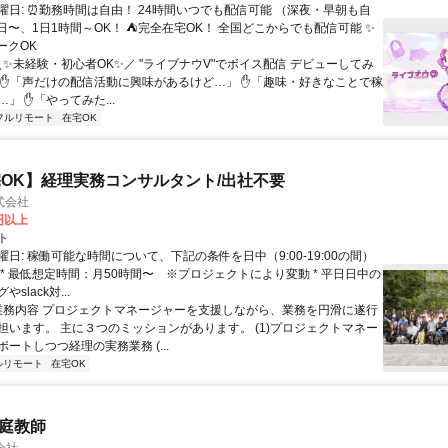
曜日: ⏰勤務時間は自由！ 24時間いつでも配信可能 （深夜・早朝も自
日〜、1日1時間～OK！ ⛺完全在宅OK！ 全国どこからでも配信可能 ✨
ークOK
＼✨未経験・初心者OK✨／ "ライブナウV"でボイス配信 デビューしてみ
 ✋「声だけの配信活動に興味があるけど…」 ✋「趣味・好きなことで稼
」 ✋「やってみた...
フルリモート
在宅OK
OK】経理実務コンサルタント/出社不要
式会社
0円以上
ト
日: 稼働可能な時間について、下記の条件を日中（9:00-19:00の間）
 * 最低想定時間：月50時間〜 ※プロジェクトにより変動 * 平日日中の
slack対...
 業務内容 プロジェクトマネージャーを支援しながら、業務を円滑に遂行
担います。 主に３つのミッションがあります。 (1)プロジェクトマネー
ートしつつ経理の実務業務 (...
ルリモート
在宅OK
家庭教師