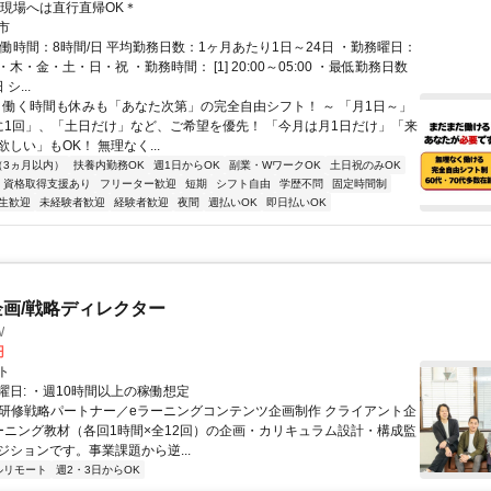
＊現場へは直行直帰OK＊
市
実働時間：8時間/日 平均勤務日数：1ヶ月あたり1日～24日 ・勤務曜日：
木・金・土・日・祝 ・勤務時間： [1] 20:00～05:00 ・最低勤務日数
シ...
～ 働く時間も休みも「あなた次第」の完全自由シフト！ ～ 「月1日～」
に1回」、「土日だけ」など、ご希望を優先！ 「今月は月1日だけ」「来
しい」もOK！ 無理なく...
（3ヵ月以内）
扶養内勤務OK
週1日からOK
副業・WワークOK
土日祝のみOK
資格取得支援あり
フリーター歓迎
短期
シフト自由
学歴不問
固定時間制
生歓迎
未経験者歓迎
経験者歓迎
夜間
週払いOK
即日払いOK
企画/戦略ディレクター
W
円
ト
曜日: ・週10時間以上の稼働想定
 ■研修戦略パートナー／eラーニングコンテンツ企画制作 クライアント企
ーニング教材（各回1時間×全12回）の企画・カリキュラム設計・構成監
ジションです。事業課題から逆...
ルリモート
週2・3日からOK