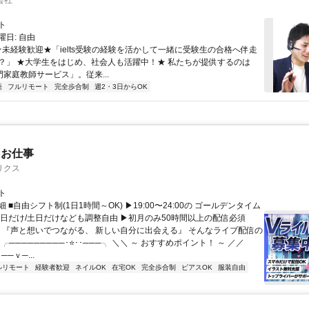
会社
ト
日: 自由
 ★未経験歓迎★「ielts受験の経験を活かして一緒に受験生の合格へ伴走
？」 ★大学生をはじめ、社会人も活躍中！★ 私たちが提供するのは
専門家庭教師サービス」。従来...
語
フルリモート
完全歩合制
週2・3日からOK
たお仕事
リクス
ト
 ■自由シフト制(1日1時間～OK) ▶19:00〜24:00の ゴールデンタイム
平日だけ/土日だけなども調整自由 ▶初月のみ50時間以上の配信必須
／ 『声と想いでつながる、 新しい自分に出会える』 そんなライブ配信の
 ╭─────────･⭐･･───╮ ＼＼ ～ おすすめポイント！ ～ ／／
──ｖ─...
ルリモート
経験者歓迎
ネイルOK
在宅OK
完全歩合制
ピアスOK
服装自由