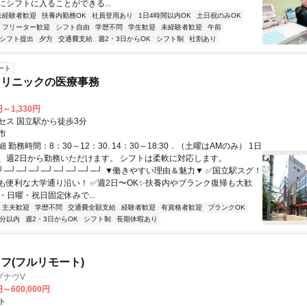
にシフトに入ることができる...
未経験者歓迎
扶養内勤務OK
社員登用あり
1日4時間以内OK
土日祝のみOK
フリーター歓迎
シフト自由
学歴不問
学生歓迎
未経験者歓迎
午前
1シフト提出
夕方
交通費支給
週2・3日からOK
シフト制
社割あり
ート
クリニックの医療事務
円～1,330円
セス 国立駅から徒歩3分
市
 勤務時間：8：30～12：30. 14：30～18:30．（土曜はAMのみ） 1日
、週2日から勤務いただけます。 シフトは柔軟に対応します。
┘─┘─┘─┘─┘─┘─┘─┘─┘ ▼働きやすい理由＆魅力▼ ✅国立駅スグ！
も便利な大学通り沿い！ ✅週2日〜OK✨扶養内やブランク復帰も大歓
・日曜・祝日固定休みで...
・主夫歓迎
学歴不問
交通費全額支給
経験者歓迎
有資格者歓迎
ブランクOK
5分以内
週2・3日からOK
シフト制
長期休暇あり
フ(フルリモート)
ブナウV
円～600,000円
ト