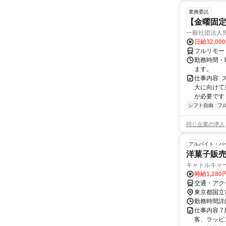
業務委託
【金曜固
一般社団法人
日給32,00
フルリモー
勤務時間・曜
ます。
仕事内容:
大に向けて
が必要です！
シフト自由
フ
同じ企業の求人
アルバイト・パ
洋菓子販売
キャトルキャー
時給1,280
交通・アク
東京都国立
勤務時間詳細
仕事内容 
客、ラッピン