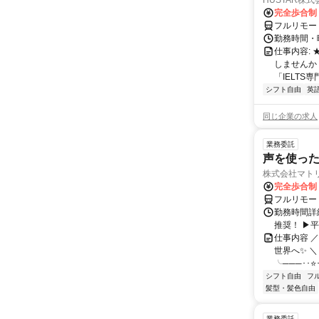
HUSTAR株式
完全歩合制
フルリモー
勤務時間・曜
仕事内容:
しませんか
「IELTS
シフト自由
英
同じ企業の求人
業務委託
声を使っ
株式会社マト
完全歩合制
フルリモー
勤務時間詳細
推奨！ ▶
仕事内容 
世界へ✨ ＼
╰───･･⭐･
シフト自由
フ
髪型・髪色自由
業務委託