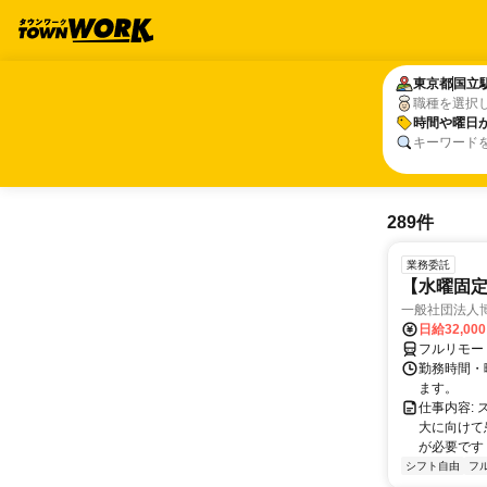
東京都
東京都
国立
国立
職種を選択
時間や曜日
時間や曜日
キーワード
289件
業務委託
【水曜固
一般社団法人
日給32,00
フルリモー
勤務時間・曜
ます。
仕事内容:
大に向けて
が必要です！
シフト自由
フ