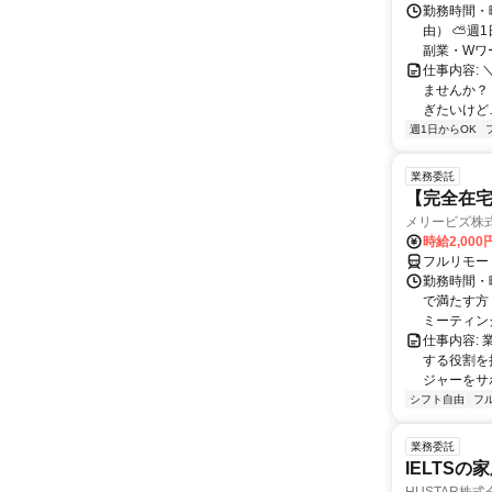
勤務時間・
由） ⛅週1
副業・Wワ
仕事内容: 
ませんか？
ぎたいけど…
週1日からOK
業務委託
【完全在宅
メリービズ株
時給2,00
フルリモー
勤務時間・曜
で満たす方
ミーティングや
仕事内容:
する役割を
ジャーをサポ
シフト自由
フ
業務委託
IELTSの