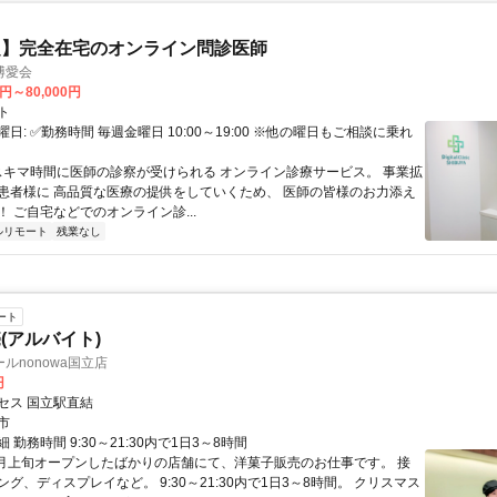
定】完全在宅のオンライン問診医師
博愛会
0円～80,000円
ト
日: ✅勤務時間 毎週金曜日 10:00～19:00 ※他の曜日もご相談に乗れ
 スキマ時間に医師の診察が受けられる オンライン診療サービス。 事業拡
患者様に 高品質な医療の提供をしていくため、 医師の皆様のお力添え
 ご自宅などでのオンライン診...
ルリモート
残業なし
ート
(アルバイト)
ルnonowa国立店
円
セス 国立駅直結
市
 勤務時間 9:30～21:30内で1日3～8時間
7月上旬オープンしたばかりの店舗にて、洋菓子販売のお仕事です。 接
グ、ディスプレイなど。 9:30～21:30内で1日3～8時間。 クリスマス