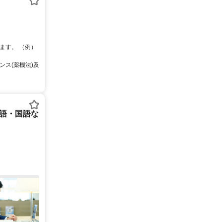
ます。 （例）
ス(薬機法)及
英語・国語な