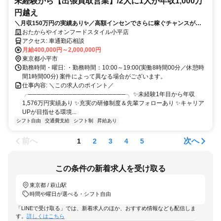
未経験から【出張買取営業】/2人に1人が年収1,000万
円越え
＼月収150万円の実績あり✨／高額インセンでさらに稼ぐチャンスがあ
ります❗ ✨賞与年2回✨入社祝い金あり ✅テレアポなし！✅飛び込みなし
おたからやイオンフードスタイル小平店
✅土日希望休もOK✅女性も活躍中✅研修サポートも充実❗
アクセス: 車通勤応相談
月給400,000円～2,000,000円
東京都小平市
勤務時間・曜日: ・勤務時間：10:00～19:00(実働8時間00分／休憩時
間1時間00分) 案件によって異なる場合がございます。
仕事内容: ＼この求人のポイント／
╭──────────────────────╮ ✨未経験1年目から年収
1,576万円実績あり ✨充実の研修制度＆先輩フォローあり ✨キャリア
UPが目指せる環境...
シフト自由
交通費支給
シフト制
昇給あり
前へ
次へ
1
2
3
4
5
この条件の新着求人を受け取る
東京都 / 萩山駅
時間や曜日が選べる・シフト自由
「LINEで受け取る」では、新着求人のほか、おすすめ情報なども配信しま
す。
詳しくはこちら