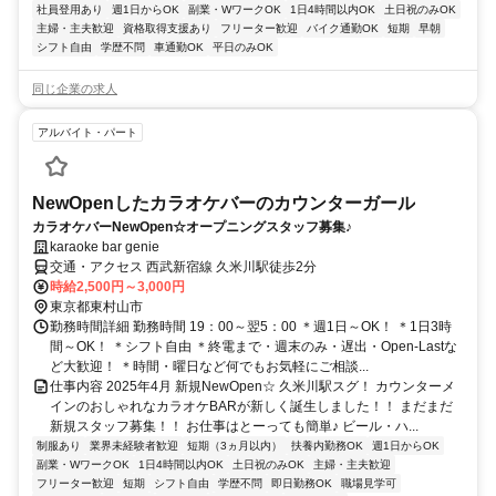
社員登用あり
週1日からOK
副業・WワークOK
1日4時間以内OK
土日祝のみOK
主婦・主夫歓迎
資格取得支援あり
フリーター歓迎
バイク通勤OK
短期
早朝
シフト自由
学歴不問
車通勤OK
平日のみOK
同じ企業の求人
アルバイト・パート
NewOpenしたカラオケバーのカウンターガール
カラオケバーNewOpen☆オープニングスタッフ募集♪
karaoke bar genie
交通・アクセス 西武新宿線 久米川駅徒歩2分
時給2,500円～3,000円
東京都東村山市
勤務時間詳細 勤務時間 19：00～翌5：00 ＊週1日～OK！ ＊1日3時
間～OK！ ＊シフト自由 ＊終電まで・週末のみ・遅出・Open-Lastな
ど大歓迎！ ＊時間・曜日など何でもお気軽にご相談...
仕事内容 2025年4月 新規NewOpen☆ 久米川駅スグ！ カウンターメ
インのおしゃれなカラオケBARが新しく誕生しました！！ まだまだ
新規スタッフ募集！！ お仕事はとーっても簡単♪ ビール・ハ...
制服あり
業界未経験者歓迎
短期（3ヵ月以内）
扶養内勤務OK
週1日からOK
副業・WワークOK
1日4時間以内OK
土日祝のみOK
主婦・主夫歓迎
フリーター歓迎
短期
シフト自由
学歴不問
即日勤務OK
職場見学可