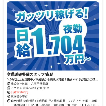
交通誘導警備スタッフ/夜勤
＼60代以上も活躍中／未経験から高収入可能！働きやすさが魅力の環境
で警備員デビューをしませんか！【月収34万円以上可能！日払いも
株式会社MSK 八王子営業所
OK！】勤務3日前迄シフト申請が可能です！週1日～・短期もOK！あな
アクセス 現場への直行直帰OK
たのライフスタイルに合わせてお仕事しませんか！未経験者大歓迎！年
日給17,040円
代幅広く活躍しています。
東京都小平市
勤務時間 実働時間：8時間/日 平均勤務日数：1ヶ月あたり4日～20日
・勤務時間： [1] 20:00～05:00 ・最低勤務日数（週）：1日 20：00～