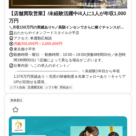
【店舗買取営業】/未経験活躍中/4人に1人が年収1,000
万円
＼月収150万円の実績あり✨／高額インセンでさらに稼ぐチャンスがあ
ります❗ ✨賞与年2回✨入社祝い金あり ✅テレアポなし！✅残業ほぼなし
おたからやイオンフードスタイル小平店
✅土日希望休もOK✅女性も活躍中✅研修サポートも充実❗
アクセス: 車通勤応相談
月給350,000円～2,000,000円
東京都小平市
勤務時間・曜日: ・勤務時間：10:00～19:00(実働8時間00分／休憩時
間1時間00分) └店舗によって異なる場合がございます。
仕事内容: ＼この求人のポイント／
╭──────────────────────╮ ✨未経験1年目から年収
1,576万円実績あり ✨充実の研修制度＆先輩フォローあり ✨キャリア
UPが目指せる環境...
シフト自由
交通費支給
シフト制
昇給あり
業務委託