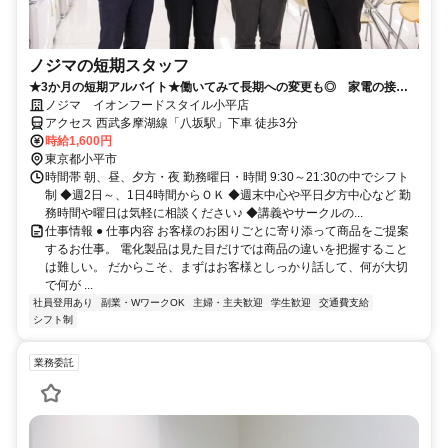
ノジマの短期スタッフ
★3か月の短期アルバイト★働いてみて長期への変更も◎ 家電の接客
のお仕事です！
ノジマ イオンフードスタイル小平店
アクセス 西武多摩湖線「八坂駅」下車 徒歩3分
時給1,600円
東京都小平市
時間帯 朝、昼、夕方・夜 勤務曜日・時間 9:30～21:30の中でシフト
制 ◆週2日～、1日4時間からＯＫ ◆週末中心や平日夕方中心など 勤
務時間や曜日は気軽に相談ください♪ ◆講義やサークルの...
仕事情報 ● 仕事内容 お客様のお困りごとに寄り添って商品をご提案
するお仕事。 電化製品は見た目だけでは商品の違いを把握すること
は難しい。 だからこそ、まずはお客様としっかり話して、何が大切
で何が ...
社員登用あり
副業・WワークOK
主婦・主夫歓迎
学生歓迎
交通費支給
シフト制
業務委託