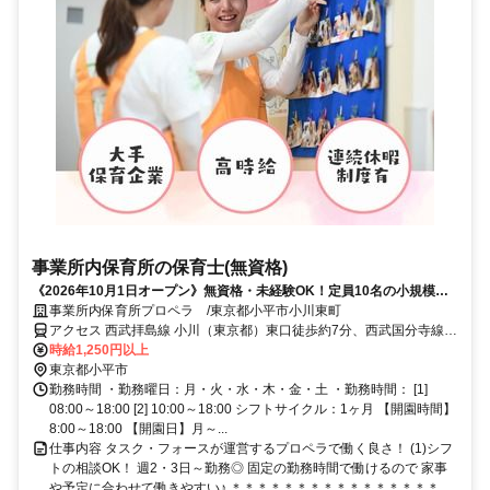
事業所内保育所の保育士(無資格)
《2026年10月1日オープン》無資格・未経験OK！定員10名の小規模園
のオープニングスタッフ募集☆12月末までオープン手当有♪
事業所内保育所プロペラ /東京都小平市小川東町
アクセス 西武拝島線 小川（東京都）東口徒歩約7分、西武国分寺線
小川（東京都）東口徒歩約7分、ＪＲ武蔵野線 新小平徒歩約14分
時給1,250円以上
東京都小平市
勤務時間 ・勤務曜日：月・火・水・木・金・土 ・勤務時間： [1]
08:00～18:00 [2] 10:00～18:00 シフトサイクル：1ヶ月 【開園時間】
8:00～18:00 【開園日】月～...
仕事内容 タスク・フォースが運営するプロペラで働く良さ！ (1)シフ
トの相談OK！ 週2・3日～勤務◎ 固定の勤務時間で働けるので 家事
や予定に合わせて働きやすい♪ ＊＊＊＊＊＊＊＊＊＊＊＊＊＊＊＊...