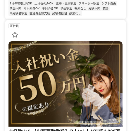
1日4時間以内OK
土日祝のみOK
主婦・主夫歓迎
フリーター歓迎
シフト自由
学歴不問
即日勤務OK
平日のみOK
学生歓迎
転勤なし
経験不問
英語
未経験者歓迎
交通費全額支給
経験者歓迎
残業なし
正社員