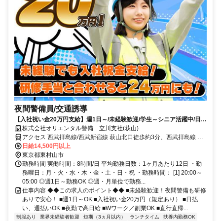
夜間警備員/交通誘導
【入社祝い金20万円支給】週1日～/未経験歓迎/学生～シニア活躍中/日払
い・週払いOK/履歴書不要！
株式会社オリエンタル警備 立川支社(萩山)
アクセス 西武拝島線/西武新宿線 萩山北口徒歩約3分、西武拝島線 小
平南口徒歩約14分、西武新宿線 久米川南口徒歩約15分 (面接地/立川
日給14,500円以上
支社)東京都立川市曙町１丁目１５－１ 谷ビル６Ｆ
東京都東村山市
勤務時間 実働時間：8時間/日 平均勤務日数：1ヶ月あたり12日 ・勤
務曜日：月・火・水・木・金・土・日・祝 ・勤務時間： [1] 20:00～
05:00 ◎週1日～勤務OK ◎週・月単位で勤務...
仕事内容 ◆◆この求人のポイント◆◆ ■未経験歓迎！夜間警備も研修
ありで安心！ ■週1日～OK ■入社祝い金20万円（規定あり） ■日払
い、週払いOK ■夜勤で高日給 ■Wワーク／副業OK ■直行直帰...
制服あり
業界未経験者歓迎
短期（3ヵ月以内）
ランチタイム
扶養内勤務OK