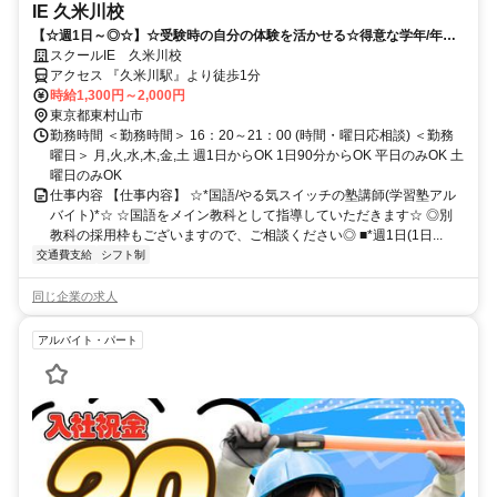
IE 久米川校
【☆週1日～◎☆】☆受験時の自分の体験を活かせる☆得意な学年/年次
のみ指導可能！！
スクールIE 久米川校
アクセス 『久米川駅』より徒歩1分
時給1,300円～2,000円
東京都東村山市
勤務時間 ＜勤務時間＞ 16：20～21：00 (時間・曜日応相談) ＜勤務
曜日＞ 月,火,水,木,金,土 週1日からOK 1日90分からOK 平日のみOK 土
曜日のみOK
仕事内容 【仕事内容】 ☆*国語/やる気スイッチの塾講師(学習塾アル
バイト)*☆ ☆国語をメイン教科として指導していただきます☆ ◎別
教科の採用枠もございますので、ご相談ください◎ ■*週1日(1日...
交通費支給
シフト制
同じ企業の求人
アルバイト・パート