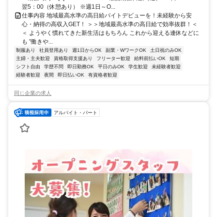
翌5：00（休憩あり） ※週1日～O...
仕事内容 地域最高水準の高日給バイトデビューを！未経験から安
心・納得の高収入GET！ ＞＞地域最高水準の高日給で効率抜群！＜
＜ ようやく慣れてきた新生活はもちろん これから迎える連休などに
も ”働きや...
制服あり
社員登用あり
週1日からOK
副業・WワークOK
土日祝のみOK
主婦・主夫歓迎
資格取得支援あり
フリーター歓迎
給料前払いOK
短期
シフト自由
学歴不問
即日勤務OK
平日のみOK
学生歓迎
未経験者歓迎
経験者歓迎
夜間
即日払いOK
有資格者歓迎
同じ企業の求人
アルバイト・パート