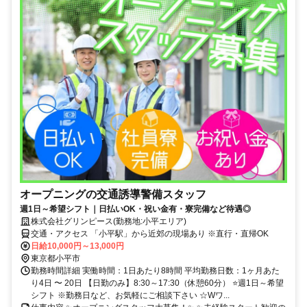
オープニングの交通誘導警備スタッフ
週1日～希望シフト｜日払いOK・祝い金有・寮完備など待遇◎
株式会社グリンピース(勤務地:小平エリア)
交通・アクセス 「小平駅」から近郊の現場あり ※直行・直帰OK
日給10,000円～13,000円
東京都小平市
勤務時間詳細 実働時間：1日あたり8時間 平均勤務日数：1ヶ月あた
り4日 〜 20日 【日勤のみ】8:30～17:30（休憩60分） ⭐週1日～希望
シフト ※勤務日など、お気軽にご相談下さい ☆Wワ...