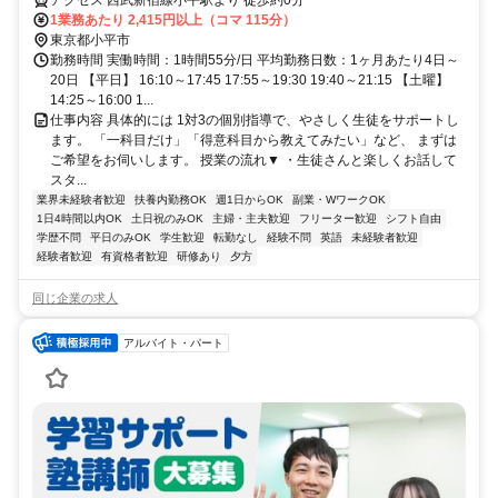
アクセス 西武新宿線小平駅より 徒歩約0分
1業務あたり 2,415円以上（コマ 115分）
東京都小平市
勤務時間 実働時間：1時間55分/日 平均勤務日数：1ヶ月あたり4日～
20日 【平日】 16:10～17:45 17:55～19:30 19:40～21:15 【土曜】
14:25～16:00 1...
仕事内容 具体的には 1対3の個別指導で、やさしく生徒をサポートし
ます。 「一科目だけ」「得意科目から教えてみたい」など、 まずは
ご希望をお伺いします。 授業の流れ▼ ・生徒さんと楽しくお話して
スタ...
業界未経験者歓迎
扶養内勤務OK
週1日からOK
副業・WワークOK
1日4時間以内OK
土日祝のみOK
主婦・主夫歓迎
フリーター歓迎
シフト自由
学歴不問
平日のみOK
学生歓迎
転勤なし
経験不問
英語
未経験者歓迎
経験者歓迎
有資格者歓迎
研修あり
夕方
同じ企業の求人
アルバイト・パート