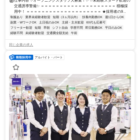
仕事内容 ✨オープニングスタッフ大募集！✨ ✨未経験スタート歓迎の
交通誘導警備✨ ＝＝＝＝＝＝＝＝＝＝＝＝＝＝＝＝＝＝＝＝ 積極採
用中！ ＝＝＝＝＝＝＝＝＝＝＝＝＝＝＝＝＝＝＝＝ ★採用者の9...
制服あり
業界未経験者歓迎
短期（3ヵ月以内）
扶養内勤務OK
週1日からOK
副業・WワークOK
土日祝のみOK
主婦・主夫歓迎
60代も応募可
フリーター歓迎
短期
早朝
シフト自由
学歴不問
即日勤務OK
平日のみOK
経験不問
未経験者歓迎
交通費全額支給
午前
同じ企業の求人
アルバイト・パート