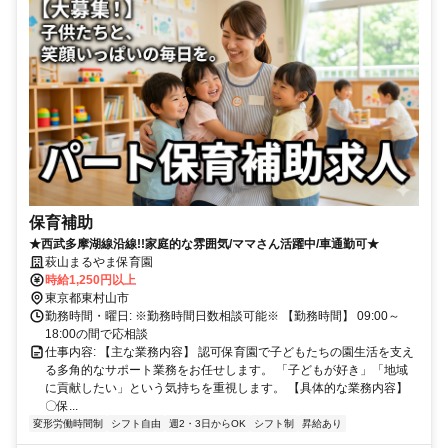
保育補助
★西武多摩湖線沿線!!家庭的な雰囲気/ママさん活躍中/車通勤可★
萩山まるやま保育園
時給1,250円以上
東京都東村山市
勤務時間・曜日: ※勤務時間日数相談可能※ 【勤務時間】 09:00～
18:00の間で応相談
仕事内容: 【主な業務内容】 認可保育園で子どもたちの園生活を支え
る多角的なサポート業務をお任せします。 「子どもが好き」「地域
に貢献したい」という気持ちを重視します。 【具体的な業務内容】
〇保...
変形労働時間制
シフト自由
週2・3日からOK
シフト制
昇給あり