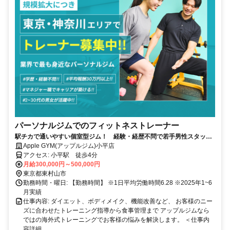
パーソナルジムでのフィットネストレーナー
駅チカで通いやすい個室型ジム！ 経験・経歴不問で若手男性スタッフ
活躍中！「平均報酬30万円以上」「※2025年4月実績」
Apple GYM(アップルジム)小平店
アクセス: 小平駅 徒歩4分
月給300,000円～500,000円
東京都東村山市
勤務時間・曜日: 【勤務時間】 ※1日平均労働時間6.28 ※2025年1~6
月実績
仕事内容: ダイエット、ボディメイク、機能改善など、 お客様のニー
ズに合わせたトレーニング指導から食事管理まで アップルジムなら
ではの海外式トレーニングでお客様の悩みを解決します。 ＜仕事内
容詳細...