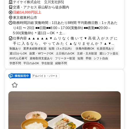
テイケイ株式会社 立川支社[65]
交通・アクセス 萩山駅から徒歩圏内
日給14,000円以上
東京都東村山市
勤務時間詳細 実働時間：1日あたり8時間 平均勤務日数：1ヶ月あた
り4日 〜 20日 ■■日勤■■8:00～17:00(実働8h) ■■夜勤■■20:00～
5:00(実働8h) ＊週1日～OK ＊土...
仕事内容 ▲ ▲ ▲ ▲ ▲ ▼ ム リ な く 働 い て ▼ 高 収 入 が ス グ に
手 に 入 る な ら 、 や っ て み た く ▲ な り ま せ ん か ？ ▲ ▼...
制服あり
業界未経験者歓迎
短期（3ヵ月以内）
扶養内勤務OK
社員登用あり
週1日からOK
副業・WワークOK
土日祝のみOK
主婦・主夫歓迎
週1シフト提出
60代も応募可
資格取得支援あり
フリーター歓迎
短期
早朝
シフト自由
学歴不問
平日のみOK
学生歓迎
経験不問
アルバイト・パート