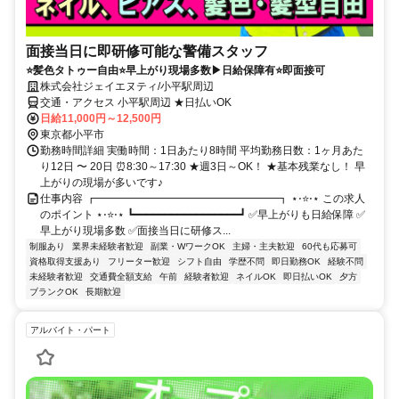
面接当日に即研修可能な警備スタッフ
⭐髪色タトゥー自由⭐早上がり現場多数▶日給保障有⭐即面接可
株式会社ジェイエヌティ/小平駅周辺
交通・アクセス 小平駅周辺 ★日払いOK
日給11,000円～12,500円
東京都小平市
勤務時間詳細 実働時間：1日あたり8時間 平均勤務日数：1ヶ月あた
り12日 〜 20日 ⏰8:30～17:30 ★週3日～OK！ ★基本残業なし！ 早
上がりの現場が多いです♪
仕事内容 ┏━━━━━━━━━━━━━━━━━┓ ⋆⋅⭐⋅⋆ この求人
のポイント ⋆⋅⭐⋅⋆ ┗━━━━━━━━━━━━━━━━━┛ ✅早上がりも日給保障 ✅
早上がり現場多数 ✅面接当日に研修ス...
制服あり
業界未経験者歓迎
副業・WワークOK
主婦・主夫歓迎
60代も応募可
資格取得支援あり
フリーター歓迎
シフト自由
学歴不問
即日勤務OK
経験不問
未経験者歓迎
交通費全額支給
午前
経験者歓迎
ネイルOK
即日払いOK
夕方
ブランクOK
長期歓迎
アルバイト・パート