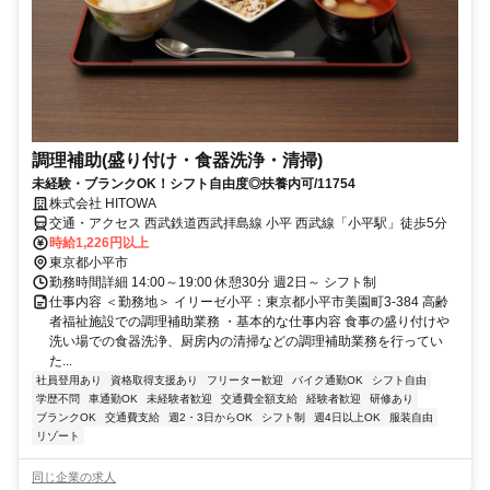
調理補助(盛り付け・食器洗浄・清掃)
未経験・ブランクOK！シフト自由度◎扶養内可/11754
株式会社 HITOWA
交通・アクセス 西武鉄道西武拝島線 小平 西武線「小平駅」徒歩5分
時給1,226円以上
東京都小平市
勤務時間詳細 14:00～19:00 休憩30分 週2日～ シフト制
仕事内容 ＜勤務地＞ イリーゼ小平：東京都小平市美園町3-384 高齢
者福祉施設での調理補助業務 ・基本的な仕事内容 食事の盛り付けや
洗い場での食器洗浄、厨房内の清掃などの調理補助業務を行ってい
た...
社員登用あり
資格取得支援あり
フリーター歓迎
バイク通勤OK
シフト自由
学歴不問
車通勤OK
未経験者歓迎
交通費全額支給
経験者歓迎
研修あり
ブランクOK
交通費支給
週2・3日からOK
シフト制
週4日以上OK
服装自由
リゾート
同じ企業の求人