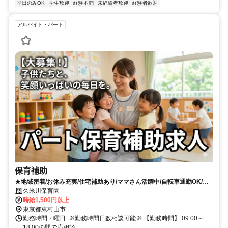
平日のみOK
学生歓迎
経験不問
未経験者歓迎
経験者歓迎
アルバイト・パート
保育補助
★地域密着/お休み充実/住宅補助あり/ママさん活躍中/自転車通勤OK/昇
給賞与あり
久米川保育園
時給1,500円以上
東京都東村山市
勤務時間・曜日: ※勤務時間日数相談可能※ 【勤務時間】 09:00～
18:00の間で応相談