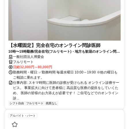
【水曜固定】完全在宅のオンライン問診医師
10時〜19時勤務/完全在宅(フルリモート)・地方も歓迎のオンライン問診
業務
一般社団法人博愛会
フルリモート
日給32,000円～80,000円
勤務時間・曜日: ✅勤務時間 毎週水曜日 10:00～19:00 ※他の曜日も
ご相談に乗れます。
仕事内容: スキマ時間に医師の診察が受けられる オンライン診療サー
ビス。 事業拡大に向けて患者様に 高品質な医療の提供をしていくた
め、 医師の皆様のお力添えが必要です！ ご自宅などでのオンライン
診...
シフト自由
フルリモート
残業なし
アルバイト・パート