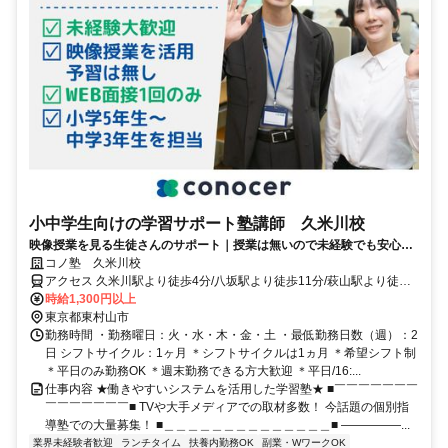
小中学生向けの学習サポート塾講師 久米川校
映像授業を見る生徒さんのサポート｜授業は無いので未経験でも安心｜
WEB面接/1回｜週2日～OK｜履歴書不要｜応募後はフォームに1分で回
コノ塾 久米川校
答｜1分単位で給与支給｜WワークOK｜私服勤務｜有給休暇あり｜定時
アクセス 久米川駅より徒歩4分/八坂駅より徒歩11分/萩山駅より徒歩
退社
17分
時給1,300円以上
東京都東村山市
勤務時間 ・勤務曜日：火・水・木・金・土 ・最低勤務日数（週）：2
日 シフトサイクル：1ヶ月 ＊シフトサイクルは1ヵ月 ＊希望シフト制
＊平日のみ勤務OK ＊週末勤務できる方大歓迎 ＊平日/16:...
仕事内容 ★働きやすいシステムを活用した学習塾★ ■￣￣￣￣￣￣￣
￣￣￣￣￣￣￣■ TVや大手メディアでの取材多数！ 今話題の個別指
導塾での大量募集！ ■＿＿＿＿＿＿＿＿＿＿＿＿＿＿■ ―――――...
業界未経験者歓迎
ランチタイム
扶養内勤務OK
副業・WワークOK