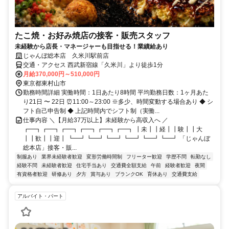
たこ焼・お好み焼店の接客・販売スタッフ
未経験から店長・マネージャーも目指せる！業績給あり
じゃんぼ総本店 久米川駅前店
交通・アクセス 西武新宿線「久米川」より徒歩1分
月給370,000円～510,000円
東京都東村山市
勤務時間詳細 実働時間：1日あたり8時間 平均勤務日数：1ヶ月あた
り21日 〜 22日 ⏰11:00～23:00 ※多少、時間変動する場合あり ◆ シ
フト自己申告制 ◆ 上記時間内でシフト制（実働...
仕事内容 ＼【月給37万以上】未経験から高収入へ ／
┏━┓┏━┓┏━┓┏━┓┏━┓┏━┓ ┃未┃┃経┃┃験┃┃大
┃┃歓┃┃迎┃ ┗━┛┗━┛┗━┛┗━┛┗━┛┗━┛ 「じゃんぼ
総本店」接客・販...
制服あり
業界未経験者歓迎
変形労働時間制
フリーター歓迎
学歴不問
転勤なし
経験不問
未経験者歓迎
住宅手当あり
交通費全額支給
午前
経験者歓迎
夜間
有資格者歓迎
研修あり
夕方
賞与あり
ブランクOK
育休あり
交通費支給
アルバイト・パート