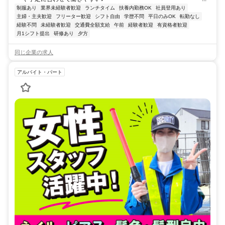
制服あり
業界未経験者歓迎
ランチタイム
扶養内勤務OK
社員登用あり
主婦・主夫歓迎
フリーター歓迎
シフト自由
学歴不問
平日のみOK
転勤なし
経験不問
未経験者歓迎
交通費全額支給
午前
経験者歓迎
有資格者歓迎
月1シフト提出
研修あり
夕方
同じ企業の求人
アルバイト・パート