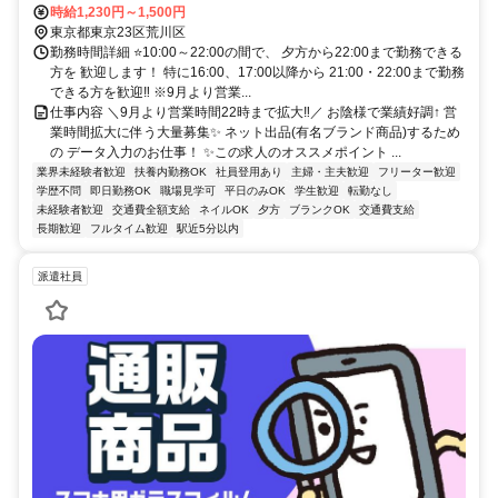
ラム）：「荒川区役所前駅」から徒歩約2〜3分 JR常磐線：「三河島
時給1,230円～1,500円
駅」から徒歩約10分 東京メトロ日比谷線：「三ノ輪駅」から徒歩約
東京都東京23区荒川区
10分 東京メトロ千代田線・京成線：「町屋駅」から徒歩約13〜15分
勤務時間詳細 ⭐10:00～22:00の間で、 夕方から22:00まで勤務できる
／バスでのアクセス⭐都営バス（草63・草64・里22系統）：「荒川区
方を 歓迎します！ 特に16:00、17:00以降から 21:00・22:00まで勤務
役所前」停留所が目の前にあります。（日暮里駅や西日暮里駅から乗
できる方を歓迎‼ ※9月より営業...
車してアクセスできます） 荒川区コミュニティバス（南千01・南千
仕事内容 ＼9月より営業時間22時まで拡大‼／ お陰様で業績好調↑ 営
02系統）：「荒川区役所」停留所が目の前にあります。
業時間拡大に伴う大量募集✨ ネット出品(有名ブランド商品)するため
の データ入力のお仕事！ ✨この求人のオススメポイント ...
業界未経験者歓迎
扶養内勤務OK
社員登用あり
主婦・主夫歓迎
フリーター歓迎
学歴不問
即日勤務OK
職場見学可
平日のみOK
学生歓迎
転勤なし
未経験者歓迎
交通費全額支給
ネイルOK
夕方
ブランクOK
交通費支給
長期歓迎
フルタイム歓迎
駅近5分以内
派遣社員