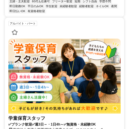
主婦・主夫歓迎
60代も応募可
フリーター歓迎
短期
シフト自由
学歴不問
即日勤務OK
平日のみOK
学生歓迎
未経験者歓迎
経験者歓迎
ネイルOK
夜間
即日払いOK
有資格者歓迎
アルバイト・パート
学童保育スタッフ
✅ブランク歓迎✅週3日～・1日4h～✅無資格・未経験OK