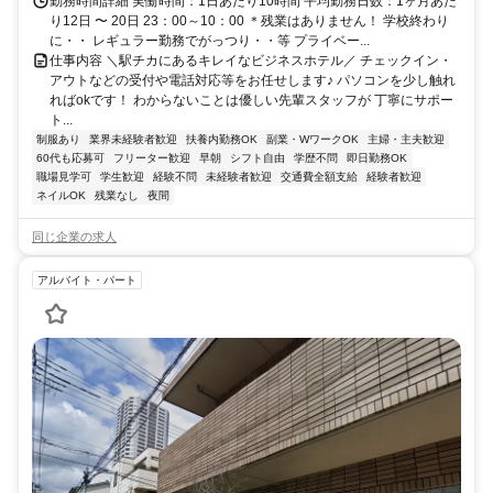
勤務時間詳細 実働時間：1日あたり10時間 平均勤務日数：1ヶ月あた
り12日 〜 20日 23：00～10：00 ＊残業はありません！ 学校終わり
に・・ レギュラー勤務でがっつり・・等 プライベー...
仕事内容 ＼駅チカにあるキレイなビジネスホテル／ チェックイン・
アウトなどの受付や電話対応等をお任せします♪ パソコンを少し触れ
ればokです！ わからないことは優しい先輩スタッフが 丁寧にサポー
ト...
制服あり
業界未経験者歓迎
扶養内勤務OK
副業・WワークOK
主婦・主夫歓迎
60代も応募可
フリーター歓迎
早朝
シフト自由
学歴不問
即日勤務OK
職場見学可
学生歓迎
経験不問
未経験者歓迎
交通費全額支給
経験者歓迎
ネイルOK
残業なし
夜間
同じ企業の求人
アルバイト・パート