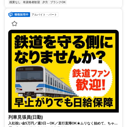
残業なし
有資格者歓迎
夕方
ブランクOK
アルバイト・パート
列車見張員(日勤)
入社祝い金5万円／週3日～OK／直行直帰OK★ムリなく始めて、ちゃん