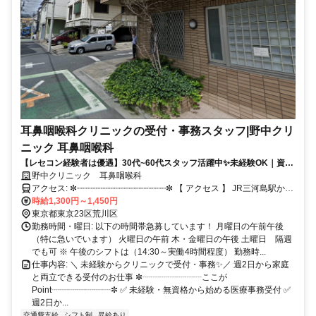
耳鼻咽喉科クリニックの受付・事務スタッフ|野中クリ
ニック 耳鼻咽喉科
【レセコン経験者は優遇】30代~60代スタッフ活躍中✨未経験OK｜資格
不要｜週2日〜 JR三河島から徒歩4分
野中クリニック 耳鼻咽喉科
アクセス: ✼┈┈┈┈┈┈┈┈┈┈┈┈┈┈┈┈┈┈✼ 【 アクセス 】 JR三河島駅から
時給1,300円～1,450円
徒歩4分 JR日暮里駅から徒歩10分 ✼┈┈┈┈┈┈┈┈┈┈┈┈┈┈┈┈┈┈✼
東京都東京23区荒川区
勤務時間・曜日: 以下の時間帯急募しています！ 月曜日の午前午後
（特に急いでいます） 火曜日の午前 木・金曜日の午後 土曜日 隔週
でも可 ※ 午後のシフトは（14:30～実働4時間程度） 勤務時...
仕事内容: ＼ 未経験からクリニックで受付・事務✨／ 週2日から家庭
と両立できる受付のお仕事 ✼┈┈┈┈┈┈┈ここが
Point┈┈┈┈┈┈┈✼ ✅ 未経験・無資格から始める医療事務受付 ✅
週2日か...
交通費支給
シフト制
昇給あり