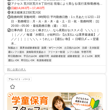
アクセス 荒川区荒川８丁目付近 現場により異なる/直行直帰/勤務地相
談可 ■電話面接■来社不要■即日勤務
日給14,063円～17,463円
東京都東京23区荒川区
勤務時間 実働時間：8時間/日 平均勤務日数：1ヶ月あたり12日～22
日 ・勤務曜日：月・火・水・木・金・土・日・祝 ・勤務時間： [1]
20:00～05:00 ・最低勤務日数（週）：3日 ...
仕事内容 【とにかく稼ぎたい…なら夜勤がおススメ♪】 ＼＼＼｜｜
｜｜／／／ 毎週「水曜日」が給料日♪ 【お支払いは業界最速級】 ／
／／｜｜ ｜｜＼＼＼ ＞うれしい【週払い制】＜ 日曜日〆→＜翌週
水...
制服あり
業界未経験者歓迎
副業・WワークOK
土日祝のみOK
主婦・主夫歓迎
週1シフト提出
資格取得支援あり
フリーター歓迎
シフト自由
学歴不問
即日勤務OK
平日のみOK
経験不問
未経験者歓迎
経験者歓迎
ネイルOK
夜間
週払いOK
即日払いOK
有資格者歓迎
同じ企業の求人
アルバイト・パート