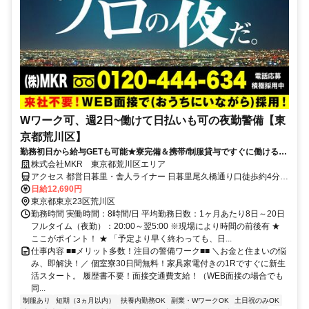
Wワーク可、週2日~働けて日払いも可の夜勤警備【東
京都荒川区】
勤務初日から給与GETも可能★寮完備＆携帯/制服貸与ですぐに働ける♪
直行直帰OK！
株式会社MKR 東京都荒川区エリア
アクセス 都営日暮里・舎人ライナー 日暮里尾久橋通り口徒歩約4分、
都営日暮里・舎人ライナー 日暮里尾久橋通り口徒歩約4分、都営日暮
日給12,690円
里・舎人ライナー 日暮里尾久橋通り口徒歩約4分 東京都荒川区エリア
東京都東京23区荒川区
(東尾久三丁目駅、町屋駅、町屋駅前駅、町屋二丁目駅)
勤務時間 実働時間：8時間/日 平均勤務日数：1ヶ月あたり8日～20日
フルタイム（夜勤）：20:00～翌5:00 ※現場により時間の前後有 ★
ここがポイント！ ★ 「予定より早く終わっても、日...
仕事内容 ■■メリット多数！注目の警備ワーク■■ ＼お金と住まいの悩
み、即解決！／ 個室寮30日間無料！家具家電付きの1Rですぐに新生
活スタート。 履歴書不要！面接交通費支給！（WEB面接の場合でも
同...
制服あり
短期（3ヵ月以内）
扶養内勤務OK
副業・WワークOK
土日祝のみOK