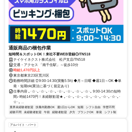
通販商品の梱包作業
短時間＆スポットOK！来社不要WEB登録◎/TN518
テイケイネクスト株式会社 松戸支店/TN518
交通・アクセス 「南千住駅」～徒歩10分
時給1,470円以上
東京都東京23区荒川区
勤務時間詳細 ⏰9:00-14:30(実働5.5h) ◆月～日曜 ◆週1日～OK ◆単
発・短期ok(業法に基づく規定あり)
仕事内容 ｡･☆･｡･☆･｡･☆･｡･☆･｡･☆･｡･☆･｡･☆･｡ 9:00-14:30の短時
間♪ 時給1470円！未経験歓迎★ ｡･☆･｡･☆･｡･☆･｡･☆･｡･☆･｡･☆･｡･
☆･｡ ...
業界未経験者歓迎
扶養内勤務OK
週1日からOK
短期
シフト自由
学歴不問
経験不問
未経験者歓迎
午前
経験者歓迎
夕方
ブランクOK
単発
シフト制
アルバイト・パート