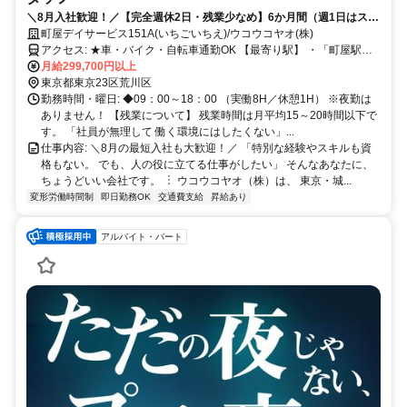
＼8月入社歓迎！／【完全週休2日・残業少なめ】6か月間（週1日はスク
ール受講）で、お給料をもらいながら会社負担で「介護職員初任者研
町屋デイサービス151A(いちごいちえ)/ウコウコヤオ(株)
修」を取得できちゃいます！
アクセス: ★車・バイク・自転車通勤OK 【最寄り駅】 ・「町屋駅前
駅」より徒歩12分 ・「荒川七丁目駅」より徒歩12分 ・「町屋駅」よ
月給299,700円以上
り自転車5分 ・「千住大橋駅」より自転車10分 ・「北千住駅」より
東京都東京23区荒川区
自転車12分 【本社（2次面接場所）】 ・「入谷駅」より徒歩3分 ・
勤務時間・曜日: ◆09：00～18：00 （実働8H／休憩1H） ※夜勤は
「鶯谷駅」より徒歩9分 ・「上野駅」より徒歩11分
ありません！ 【残業について】 残業時間は月平均15～20時間以下で
す。 「社員が無理して 働く環境にはしたくない」...
仕事内容: ＼8月の最短入社も大歓迎！／ 「特別な経験やスキルも資
格もない。 でも、人の役に立てる仕事がしたい」 そんなあなたに、
ちょうどいい会社です。 ︙ ウコウコヤオ（株）は、 東京・城...
変形労働時間制
即日勤務OK
交通費支給
昇給あり
アルバイト・パート