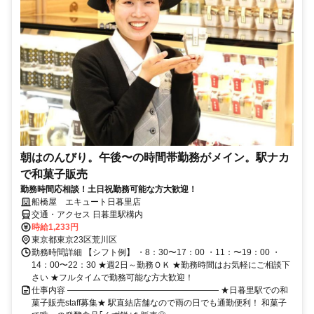
朝はのんびり。午後〜の時間帯勤務がメイン。駅ナカ
で和菓子販売
勤務時間応相談！土日祝勤務可能な方大歓迎！
船橋屋 エキュート日暮里店
交通・アクセス 日暮里駅構内
時給1,233円
東京都東京23区荒川区
勤務時間詳細 【シフト例】 ・8：30〜17：00 ・11：〜19：00 ・
14：00〜22：30 ★週2日～勤務ＯＫ ★勤務時間はお気軽にご相談下
さい ★フルタイムで勤務可能な方大歓迎！
仕事内容 ―――――――――――――――――― ★日暮里駅での和
菓子販売staff募集★ 駅直結店舗なので雨の日でも通勤便利！ 和菓子