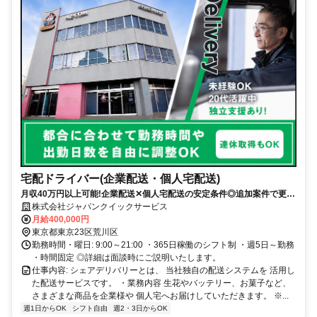
宅配ドライバー(企業配送・個人宅配送)
月収40万円以上可能!企業配送✕個人宅配送の安定条件◎追加案件で更に
収入UP!未経験OKの配達ドライバー
株式会社ジャパンクイックサービス
月給400,000円
東京都東京23区荒川区
勤務時間・曜日: 9:00～21:00 ・365日稼働のシフト制 ・週5日～勤務
・時間固定 ◎詳細は面談時にご説明いたします。
仕事内容: シェアデリバリーとは、 当社独自の配送システムを 活用し
た配送サービスです。 ・業務内容 生花やバッテリー、お菓子など、
さまざまな商品を企業様や 個人宅へお届けしていただきます。 ※...
週1日からOK
シフト自由
週2・3日からOK