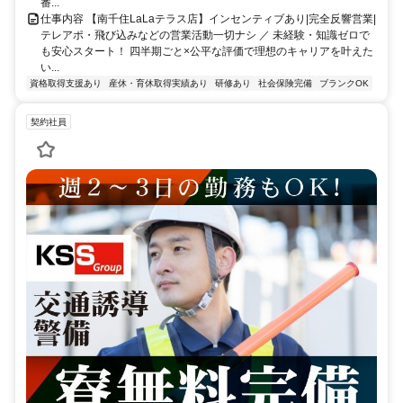
番...
仕事内容 【南千住LaLaテラス店】インセンティブあり|完全反響営業|
テレアポ・飛び込みなどの営業活動一切ナシ ／ 未経験・知識ゼロで
も安心スタート！ 四半期ごと×公平な評価で理想のキャリアを叶えた
い...
資格取得支援あり
産休・育休取得実績あり
研修あり
社会保険完備
ブランクOK
契約社員