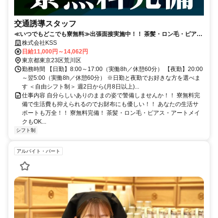
交通誘導スタッフ
≪いつでもどこでも寮無料≫出張面接実施中！！ 茶髪・ロン毛・ピア
ス・アートメイクOK★
株式会社KSS
日給11,000円～14,062円
東京都東京23区荒川区
勤務時間 【日勤】8:00～17:00（実働8h／休憩60分） 【夜勤】20:00
～翌5:00（実働8h／休憩60分） ※日勤と夜勤でお好きな方を選べま
す ＜自由シフト制＞ 週2日から(月8日以上)...
仕事内容 自分らしいありのままの姿で警備しませんか！！ 寮無料完
備で生活費も抑えられるのでお財布にも優しい！！ あなたの生活サ
ポートも万全！！ 寮無料完備！ 茶髪・ロン毛・ピアス・アートメイ
クもOK...
シフト制
アルバイト・パート