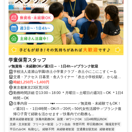
学童保育スタッフ
✅無資格・未経験OK✅週3日～・1日4h～✅ブランク歓迎
学校法人道灌山学園/赤土小学童クラブ・赤土小にこにこすくーる
交通・アクセス 日暮里・舎人ライナー「赤土小学校前駅」 から徒歩2
分
時給1,250円～1,400円
東京都東京23区荒川区
勤務時間詳細 ⏰13:00～18:00 ＊月曜日～土曜日の週3日～OK ＊1日4
時間～OK
仕事内容 ──────── •●• ──────── ✅無資格・未経験でもOK！
✅週3日～・1日4時間～OK⛅ ✅20代～50代女性活躍中 ✅ブランク復
帰◎子育て経験を活かせます ✅扶養内での勤務も...
業界未経験者歓迎
扶養内勤務OK
副業・WワークOK
1日4時間以内OK
主婦・主夫歓迎
フリーター歓迎
シフト自由
学歴不問
即日勤務OK
職場見学可
平日のみOK
転勤なし
経験不問
未経験者歓迎
交通費全額支給
経験者歓迎