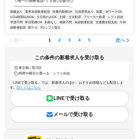
で唯一の発酵食品｢くず餅｣を販売◎
―――――――――――――――...
制服あり
業界未経験者歓迎
扶養内勤務OK
社員登用あり
副業・WワークOK
1日4時間以内OK
土日祝のみOK
主婦・主夫歓迎
フリーター歓迎
シフト自由
学歴不問
即日勤務OK
転勤なし
経験不問
未経験者歓迎
交通費全額支給
午前
経験者歓迎
駅ナカ
月1シフト提出
前へ
次へ
1
2
3
4
5
この条件の新着求人を受け取る
東京都 / 荒川区
時間や曜日が選べる・シフト自由
「LINEで受け取る」では、新着求人のほか、おすすめ情報なども配信しま
す。
詳しくはこちら
LINEで受け取る
メールで受け取る