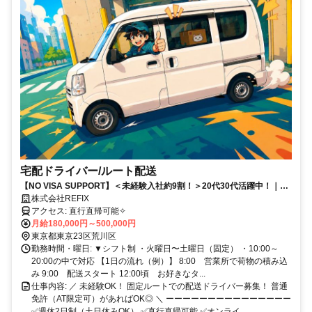
宅配ドライバー/ルート配送
【NO VISA SUPPORT】＜未経験入社約9割！＞20代30代活躍中！｜月
収50万円以上も目指せる！｜直行直帰OK｜研修制度充実
株式会社REFIX
アクセス: 直行直帰可能✧
月給180,000円～500,000円
東京都東京23区荒川区
勤務時間・曜日: ▼シフト制 ・火曜日〜土曜日（固定） ・10:00～
20:00の中で対応 【1日の流れ（例）】 8:00 営業所で荷物の積み込
み 9:00 配送スタート 12:00頃 お好きなタ...
仕事内容: ／ 未経験OK！ 固定ルートでの配送ドライバー募集！ 普通
免許（AT限定可）があればOK◎ ＼ ーーーーーーーーーーーーーーー
✅週休2日制（土日休みOK） ✅直行直帰可能 ✅オンライ...