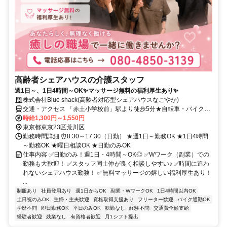
高齢者シェアハウスの介護スタッフ
週1日～、1日4時間～OK✨マッサージ無料の福利厚生あり✨
株式会社Blue shack(高齢者対応型シェアハウスなごやか)
交通・アクセス 「赤土小学校前」駅より徒歩5分★自転車・バイク通
勤OK
時給1,300円～1,550円
東京都東京23区荒川区
勤務時間詳細 ⏰8:30～17:30（日勤） ★週1日～勤務OK ★1日4時間
～勤務OK ★曜日相談OK ★日勤のみOK
仕事内容 ✅日勤のみ！週1日・4時間～OK◎ ✅Wワーク（副業）での
勤務も大歓迎！ ✅スタッフ同士仲が良く相談しやすい♪ ✅時間に追わ
れないシェアハウス勤務！ ✅無料マッサージの嬉しい福利厚生あり！
...
制服あり
社員登用あり
週1日からOK
副業・WワークOK
1日4時間以内OK
土日祝のみOK
主婦・主夫歓迎
資格取得支援あり
フリーター歓迎
バイク通勤OK
学歴不問
即日勤務OK
平日のみOK
転勤なし
経験不問
交通費全額支給
経験者歓迎
残業なし
有資格者歓迎
月1シフト提出