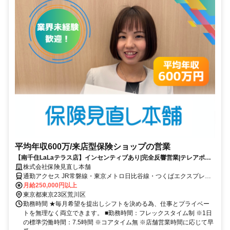
平均年収600万/来店型保険ショップの営業
【南千住LaLaテラス店】インセンティブあり|完全反響営業|テレアポ・
飛び込みなどの営業活動一切ナシ
株式会社保険見直し本舗
通勤アクセス JR常磐線・東京メトロ日比谷線・つくばエクスプレス
「南千住駅」から徒歩4分
月給250,000円以上
東京都東京23区荒川区
勤務時間 ★毎月希望を提出しシフトを決める為、仕事とプライベー
トを無理なく両立できます。 ■勤務時間：フレックスタイム制 ※1日
の標準労働時間：7.5時間 ※コアタイム無 ※店舗営業時間に応じて早