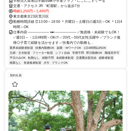
学校法人道灌山学園/四峡小学童クラブ・にこにこすくーる
交通・アクセス JR「町屋駅」から徒歩7分
時給1,250円～1,400円
東京都東京23区荒川区
勤務時間詳細 ⏰13:00～18:00 ＊月曜日～土曜日の週3日～OK ＊1日4
時間～OK
仕事内容 ──────── •●• ──────── ✅無資格・未経験でもOK！
✅週3日～・1日4時間～OK⛅ ✅20代～50代女性活躍中 ✅ブランク復
帰◎子育て経験を活かせます ✅扶養内での勤務も...
業界未経験者歓迎
扶養内勤務OK
副業・WワークOK
1日4時間以内OK
主婦・主夫歓迎
フリーター歓迎
シフト自由
学歴不問
即日勤務OK
職場見学可
平日のみOK
転勤なし
経験不問
未経験者歓迎
交通費全額支給
経験者歓迎
残業なし
有資格者歓迎
夕方
ブランクOK
契約社員