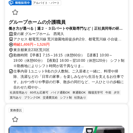
アルバイト・パート
グループホームの介護職員
働き方が選べる｜週２・３日パートや夜勤専門など｜正社員同等の研修
や福利厚生あり♪
愛の家 グループホーム 西尾久
アクセス 都電荒川線 荒川遊園地前徒歩約2分、都電荒川線 小台徒歩
約6分、ＪＲ宇都宮線〔東北本線〕・ＪＲ上野東京ライン 尾久徒歩約
時給1,406円～1,526円
7分 東京さくらトラム「荒川遊園地前駅」徒歩2分
東京都東京23区荒川区
勤務時間 【早番】7:15～16:15（休憩60分） 【遅番】10:00～
19:00（休憩60分） 【夜勤】16:00～翌10:00（休憩120分） シフト制
※勤務地によりシフト時間が若干異なりま...
仕事内容 1ユニット9名の少人数制。ご入居者と一緒に、料理や掃
除、洗濯などの「日常の家事」を楽しみながら生活を支えるお仕事で
す。おやつ作りや季節の行事、散歩の同行など、一人ひとりの歩幅に
合わせた穏やか...
社員登用あり
60代も応募可
バイク通勤OK
車通勤OK
職場見学可
午前
夕方
賞与あり
ブランクOK
交通費支給
シフト制
社割あり
業務委託