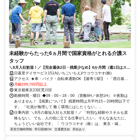
未経験からたった6ヵ月間で国家資格がとれる介護ス
タッフ
＼8月入社歓迎！／【完全週休2日・残業少なめ】6か月間（週1日はスク
ール受講）で、お給料をもらいながら会社負担で「介護職員初任者研
日暮里デイサービス151A(いちごいちえ)/ウコウコヤオ(株)
修」を取得できちゃいます！
アクセス: ★車・バイク・自転車通勤OK 【最寄り駅】 ・「西日暮里
駅」南口より徒歩5分 ・「日暮里駅」東口より徒歩6分 ・「三河島
月給299,700円以上
駅」より徒歩11分 【本社（2次面接場所）】 ・「入谷駅」より徒歩3
東京都東京23区荒川区
分 ・「鶯谷駅」より徒歩9分 ・「上野駅」より徒歩11分
勤務時間・曜日: ◆09：00～18：00 （実働8H／休憩1H） ※夜勤は
ありません！ 【残業について】 残業時間は月平均15～20時間以下で
す。 「社員が無理して 働く環境にはしたくない」...
仕事内容: ＼8月の最短入社も大歓迎！／ 「特別な経験やスキルも資
格もない。 でも、人の役に立てる仕事がしたい」 そんなあなたに、
ちょうどいい会社です。 ︙ ウコウコヤオ（株）は、 東京・城...
変形労働時間制
即日勤務OK
交通費支給
昇給あり