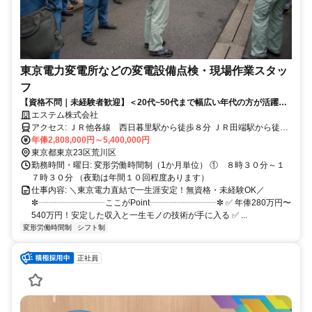
東京電力変電所などの変電設備点検・現場作業スタッ
フ
【資格不問｜未経験者歓迎】＜20代~50代まで幅広い年代の方が活躍中
＞未経験者からスキル・資格を取得して一生涯安定の技術が身につきま
エステム株式会社
す♪
アクセス: ＪＲ他各線 西日暮里駅から徒歩８分 ＪＲ田端駅から徒歩
年俸2,808,000円～5,400,000円
１０分 京成新三河島駅から徒歩５分
東京都東京23区荒川区
勤務時間・曜日: 変形労働時間制（1か月単位） ① ８時３０分～１
７時３０分 （夜勤は年間１０回程度あります）
仕事内容: ＼東京電力直結で一生涯安定！無資格・未経験OK／
✼┈┈┈┈┈┈┈┈ここがPoint┈┈┈┈┈┈┈┈✼ ✅ 年俸280万円〜
540万円！安定した収入と一生モノの技術が手に入る ✅ ...
変形労働時間制
シフト制
正社員