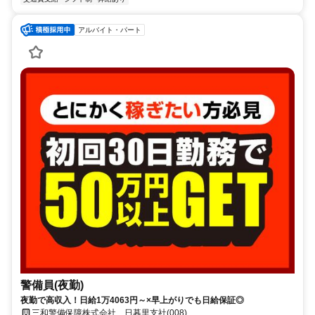
アルバイト・パート
警備員(夜勤)
夜勤で高収入！日給1万4063円～×早上がりでも日給保証◎
三和警備保障株式会社 日暮里支社(008)