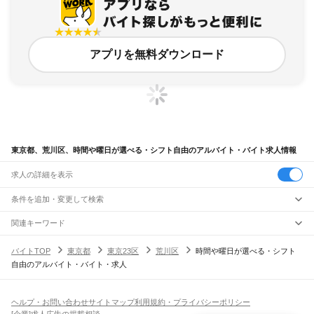
アプリを無料ダウンロード
東京都、荒川区、時間や曜日が選べる・シフト自由のアルバイト・バイト求人情報
求人の詳細を表示
条件を追加・変更して検索
市区町村を追加・変更
関連キーワード
東京都 東京23区 江戸川区 時間や曜日が選べる・シフト自由 一般事務
東京都
駅を追加・変更
バイトTOP
東京都
東京23区
荒川区
時間や曜日が選べる・シフト
東京都 東京23区 大田区 時間や曜日が選べる・シフト自由 仕分け
東京都
すべて
自由のアルバイト・バイト・求人
東京都 東京23区 時間や曜日が選べる・シフト自由 メガネ
東京23区
すべて
職種を追加・変更
JR東海道本線(東京～熱海)
東京都 東京23区 時間や曜日が選べる・シフト自由 筋トレ
千代田区
中央区
港区
新宿区
文京区
台東区
墨田区
江東区
品川区
目黒区
大田区
東京駅
新橋駅
品川駅
東京都 東京23区 時間や曜日が選べる・シフト自由 パトロール
飲食・フードサービス
世田谷区
渋谷区
中野区
杉並区
豊島区
北区
荒川区
板橋区
練馬区
足立区
葛飾区
特徴を追加・変更
飲食・フードサービス
江戸川区
すべて
ヘルプ・お問い合わせ
サイトマップ
利用規約・プライバシーポリシー
JR山手線
ホールスタッフ
キッチンスタッフ
皿洗い・洗い場
精肉・鮮魚加工
給食調理
人気
[企業]求人広告の掲載相談