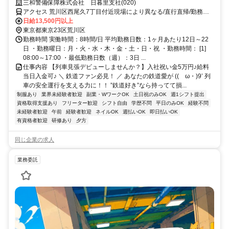
と稼げる警備。
三和警備保障株式会社 日暮里支社(020)
アクセス 荒川区西尾久7丁目付近現場により異なる/直行直帰/勤務地
相談可■電話面接■来社不要
日給13,500円以上
東京都東京23区荒川区
勤務時間 実働時間：8時間/日 平均勤務日数：1ヶ月あたり12日～22
日 ・勤務曜日：月・火・水・木・金・土・日・祝 ・勤務時間： [1]
08:00～17:00 ・最低勤務日数（週）：3日 ...
仕事内容 【列車見張デビューしませんか？】入社祝い金5万円♪給料
当日入金可♪ ＼ 鉄道ファン必見！ ／ あなたの鉄道愛が ((ゝω・)9’ 列
車の安全運行を支える力に！！ ”鉄道好き”なら持ってて損...
制服あり
業界未経験者歓迎
副業・WワークOK
土日祝のみOK
週1シフト提出
資格取得支援あり
フリーター歓迎
シフト自由
学歴不問
平日のみOK
経験不問
未経験者歓迎
午前
経験者歓迎
ネイルOK
週払いOK
即日払いOK
有資格者歓迎
研修あり
夕方
同じ企業の求人
業務委託