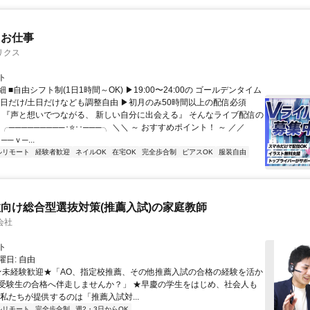
たお仕事
リクス
ト
 ■自由シフト制(1日1時間～OK) ▶19:00〜24:00の ゴールデンタイム
平日だけ/土日だけなども調整自由 ▶初月のみ50時間以上の配信必須
／ 『声と想いでつながる、 新しい自分に出会える』 そんなライブ配信の
 ╭─────────･⭐･･───╮ ＼＼ ～ おすすめポイント！ ～ ／／
──ｖ─...
ルリモート
経験者歓迎
ネイルOK
在宅OK
完全歩合制
ピアスOK
服装自由
向け総合型選抜対策(推薦入試)の家庭教師
会社
ト
日: 自由
 ★未経験歓迎★「AO、指定校推薦、その他推薦入試の合格の経験を活か
受験生の合格へ伴走しませんか？」 ★早慶の学生をはじめ、社会人も
 私たちが提供するのは「推薦入試対...
ルリモート
完全歩合制
週2・3日からOK