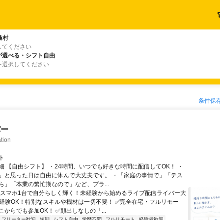
島村
してください
が選べる・シフト自由
を選択してください
条件保
バー
tion
ト
細 【自由シフト】 ・24時間、いつでも好きな時間に配信してOK！ ・
」と思った日は自由に休んで大丈夫です。 ・「家庭の事情で」「テス
ら」「本業の繁忙期なので」など、プラ...
＼スマホ1台で自分らしく輝く！未経験から始めるライブ配信ライバー大
未経験OK！特別なスキルや機材は一切不要！ ✅完全在宅・フルリモー
からでも参加OK！ ✅顔出しなしの「...
フリーター歓迎
短期
シフト自由
学歴不問
フルリモート
経験者歓迎