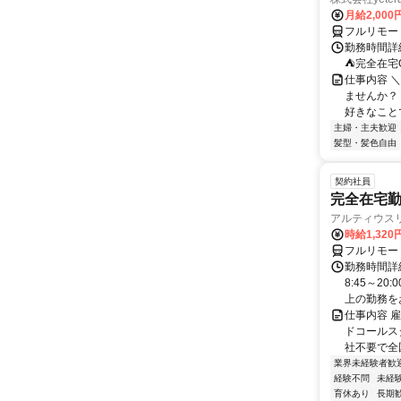
月給2,000
フルリモー
勤務時間詳
⛺完全在宅
仕事内容 ＼
ませんか？
好きなことで
主婦・主夫歓迎
髪型・髪色自由
契約社員
完全在宅勤
アルティウス
時給1,320
フルリモー
勤務時間詳
8:45～2
上の勤務をお
仕事内容 
ドコールス
社不要で全国
業界未経験者歓
経験不問
未経
育休あり
長期