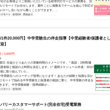
 弊社のお客様よりご依頼いただいている経理代行サービスの業務を、完
ルリモートでお任せします。案件ごとに複数名でチームを組んで対応す
ォローし合いながら働くことができます。...
ルリモート
在宅OK
昇給あり
/1件20,000円】中学受験生の伴走指導【中受経験者/保護者と
歓迎】
円～3,000円
ト
曜日: 生徒ひとりあたりの実働時間のイメージです。 * 面談：1時間/週
保護者様と相談の上時間を決定します。) * 週間スケジュール作成：30分/
後に取り組んでいた...
 中学受験生へのコーチング指導になります！ あなたの経験と知識を活か
リモートで悩める中学受験生と保護者の相談に乗り、中学受験の伴走を
きます。 中学受験経験・指導経験が...
ルリモート
在宅OK
バリーカスタマーサポート(完全在宅)受電業務
ance Japan株式会社