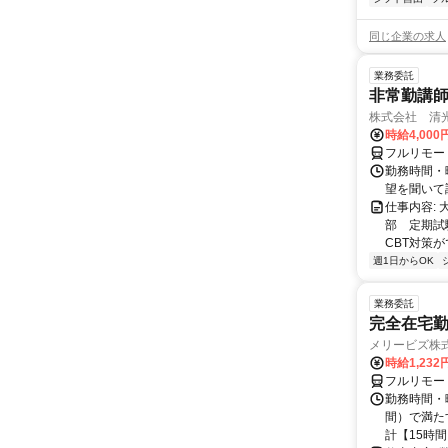
同じ企業の求人
業務委託
非常勤講
株式会社 清
時給4,00
フルリモー
勤務時間・曜
望を聞いて
仕事内容:
部 定期試
CBT対策
週1日からOK
業務委託
完全在宅勤
メリービズ株
時給1,23
フルリモー
勤務時間・曜
間）で満たす
計【15時間】