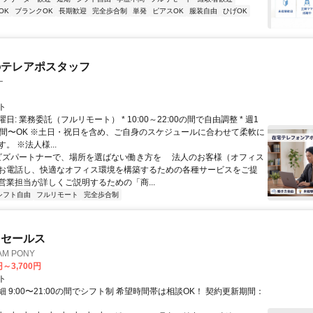
OK
ブランクOK
長期歓迎
完全歩合制
単発
ピアスOK
服装自由
ひげOK
のテレアポスタッフ
ー
ト
日: 業務委託（フルリモート） * 10:00～22:00の間で自由調整 * 週1
時間〜OK ※土日・祝日を含め、ご自身のスケジュールに合わせて柔軟に
。 ※法人様...
 ビズパートナーで、場所を選ばない働き方を 法人のお客様（オフィス
お電話し、快適なオフィス環境を構築するための各種サービスをご提
営業担当が詳しくご説明するための「商...
シフト自由
フルリモート
完全歩合制
ドセールス
M PONY
円～3,700円
ト
 9:00〜21:00の間でシフト制 希望時間帯は相談OK！ 契約更新期間：