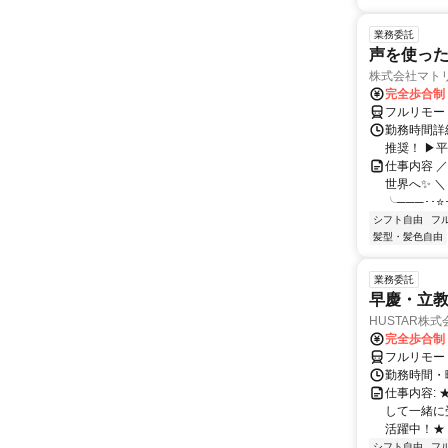
業務委託
声を使っ
株式会社マト
完全歩合制
フルリモー
勤務時間詳細
推奨！ ▶
仕事内容 
世界へ✨ ＼
╰───･･⭐･
シフト自由
フ
髪型・髪色自由
業務委託
早慶・立教
HUSTAR株式
完全歩合制
フルリモー
勤務時間・曜
仕事内容:
して一緒に
活躍中！★
シフト自由
フ