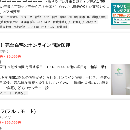
┘─┘─┘─┘─┘─┘─┘─┘─┘ ▼働きやすい理由＆魅力▼ ✅時給1700
0円の高収入可能✨ ✅完全在宅！全国どこからでも勤務OK！ ✅商談やクロ
のアポ獲得...
主婦・主夫歓迎
フリーター歓迎
シフト自由
学歴不問
即日勤務OK
職場見学可
交通費全額支給
経験者歓迎
ネイルOK
食費補助あり
研修あり
在宅OK
通費支給
長期歓迎
シフト制
ピアスOK
服装自由
定】完全在宅のオンライン問診医師
博愛会
0円～80,000円
ト
日: ✅勤務時間 毎週水曜日 10:00～19:00 ※他の曜日もご相談に乗れ
 スキマ時間に医師の診察が受けられる オンライン診療サービス。 事業拡
患者様に 高品質な医療の提供をしていくため、 医師の皆様のお力添え
 ご自宅などでのオンライン診...
ルリモート
残業なし
フ(フルリモート)
ブナウV
円～600,000円
ト