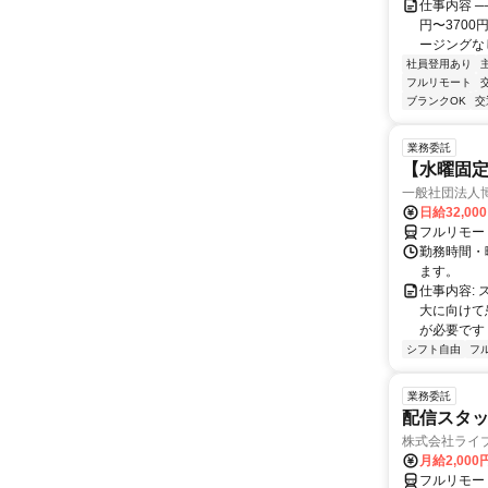
仕事内容 ─
円〜370
ージングなし
社員登用あり
フルリモート
ブランクOK
交
業務委託
【水曜固
一般社団法人
日給32,00
フルリモー
勤務時間・曜
ます。
仕事内容:
大に向けて
が必要です！
シフト自由
フ
業務委託
配信スタッ
株式会社ライ
月給2,000
フルリモー