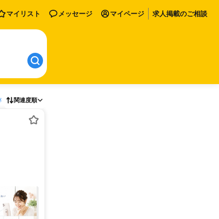
マイリスト
メッセージ
マイページ
求人掲載のご相談
存
関連度順