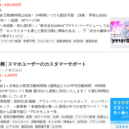
円～600,000円
ト
細 ⏰勤務時間は自由！ 24時間いつでも配信可能 （深夜・早朝も自由）
OK！ ✨副業・WワークOK
✨未経験・初心者OK✨／ "株式会社yetera"でVライバー デビューしてみ
 ✋「キャラクターを通じた配信活動に興味がある…」 ✋「自分の趣味や
稼ぎたいけど…」 ...
フリーター歓迎
学歴不問
フルリモート
経験者歓迎
在宅OK
服装自由
務│スマホユーザーのカスタマーサポート
リンク株式会社
円～1,400円
ト
細 1ヶ月単位の変形労働時間制 1週間あたりの平均労働時間：40時間
0:00の中でのシフト勤務 週3日から柔軟に対応いたします！ ※週12時間以
願いしています ...
雇用形態：契約社員 職種：アウトバウンドコールスタッフ、インバウン
タッフ、一般事務 ＊各種制度が整った環境の中での在宅ワーク！ ＊出
から応募可能◎ ＊PCやモニター等...
迎
変形労働時間制
副業・WワークOK
主婦・主夫歓迎
フリーター歓迎
転勤なし
験者歓迎
フルリモート
経験者歓迎
ネイルOK
研修あり
在宅OK
ブランクOK
歓迎
ピアスOK
服装自由
履歴書不要
ひげOK