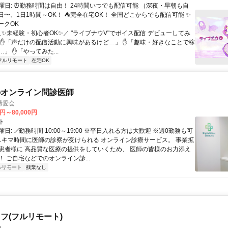
曜日: ⏰勤務時間は自由！ 24時間いつでも配信可能 （深夜・早朝も自
日〜、1日1時間～OK！ ⛺完全在宅OK！ 全国どこからでも配信可能 ✨
ークOK
＼✨未経験・初心者OK✨／ "ライブナウV"でボイス配信 デビューしてみ
 ✋「声だけの配信活動に興味があるけど…」 ✋「趣味・好きなことで稼
」 ✋「やってみた...
フルリモート
在宅OK
のオンライン問診医師
博愛会
0円～80,000円
ト
日: ✅勤務時間 10:00～19:00 ※平日入れる方は大歓迎 ※週0勤務も可
 スキマ時間に医師の診察が受けられる オンライン診療サービス。 事業拡
患者様に 高品質な医療の提供をしていくため、 医師の皆様のお力添え
 ご自宅などでのオンライン診...
ルリモート
残業なし
フ(フルリモート)
a