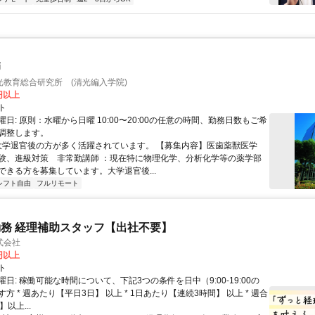
師
光教育総合研究所 (清光編入学院)
0円以上
ト
日: 原則：水曜から日曜 10:00〜20:00の任意の時間、勤務日数もご希
調整します。
 大学退官後の方が多く活躍されています。 【募集内容】医歯薬獣医学
験、進級対策 非常勤講師 ：現在特に物理化学、分析化学等の薬学部
ができる方を募集しています。大学退官後...
シフト自由
フルリモート
務 経理補助スタッフ【出社不要】
式会社
2円以上
ト
日: 稼働可能な時間について、下記3つの条件を日中（9:00-19:00の
方 * 週あたり【平日3日】 以上 * 1日あたり【連続3時間】 以上 * 週合
以上...