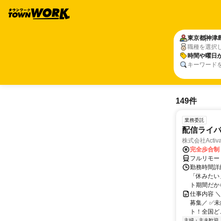
東京都
神津
職種を選択
時間や曜日
キーワード
149件
業務委託
配信ライ
株式会社Activa
完全歩合制
フルリモー
勤務時間詳
「休みたい
ト期間だか
仕事内容 
募集／ ✅
ト！全国どこ
主婦・主夫歓迎