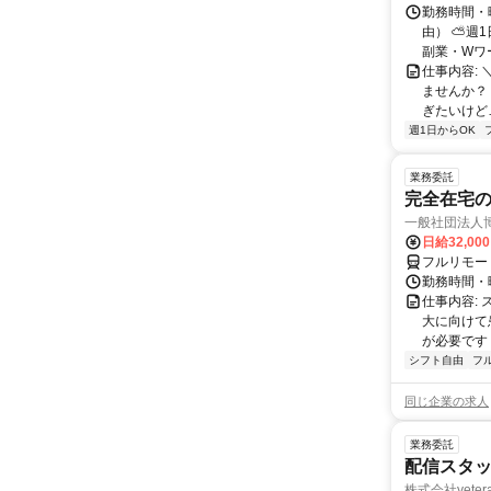
勤務時間・
由） ⛅週1
副業・Wワ
仕事内容: 
ませんか？
ぎたいけど…
週1日からOK
業務委託
完全在宅
一般社団法人
日給32,00
フルリモー
勤務時間・曜
仕事内容:
大に向けて
が必要です！
シフト自由
フ
同じ企業の求人
業務委託
配信スタッ
株式会社yeter