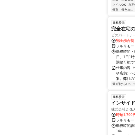
ネイルOK
在宅
髪型・髪色自由
業務委託
完全在宅
ビズパートナ
完全歩合制
フルリモー
勤務時間・曜
日、1日1
調整可能です
仕事内容:
や店舗）へ
案。弊社の
週1日からOK
業務委託
インサイ
株式会社DREA
時給1,700
フルリモー
勤務時間詳細
1年