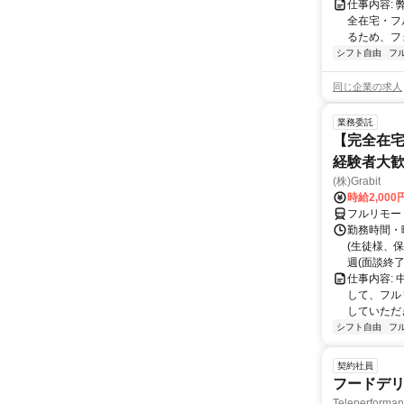
仕事内容:
全在宅・フ
るため、フ
シフト自由
フ
同じ企業の求人
業務委託
【完全在宅
経験者大
(株)Grabit
時給2,000
フルリモー
勤務時間・
(生徒様、
週(面談終了
仕事内容:
して、フル
していただ
シフト自由
フ
契約社員
フードデリ
Teleperform