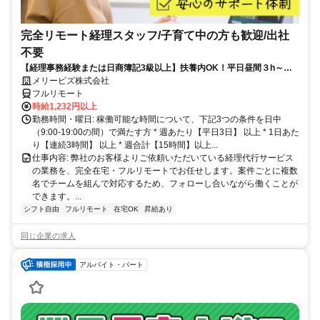
完全リモート経理スタッフ/子育て中の方も歓迎/出社
不要
【経理事務経験または日商簿記3級以上】扶養内OK！平日昼間３h～。
完全在宅で育児・介護中の方も大歓迎♪
メリービズ株式会社
フルリモート
時給1,232円以上
勤務時間・曜日: 稼働可能な時間について、下記3つの条件を日中
（9:00-19:00の間）で満たす方 * 週あたり【平日3日】 以上 * 1日あた
り【連続3時間】 以上 * 週合計【15時間】以上...
仕事内容: 弊社のお客様よりご依頼いただいている経理代行サービス
の業務を、完全在宅・フルリモートでお任せします。案件ごとに複数
名でチームを組んで対応するため、フォローし合いながら働くことが
できます。...
シフト自由
フルリモート
在宅OK
昇給あり
同じ企業の求人
アルバイト・パート