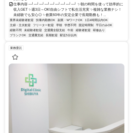
仕事内容 ─┘─┘─┘─┘─┘─┘─┘─┘─┘ ✨朝の時間を使って効率的に
収入GET ✨週3日～OK!自由シフトで私生活充実 ✨複雑な業務ナシ！
未経験でも安心◎ ✨創業60年の安定企業で長期勤務も！...
業界未経験者歓迎
扶養内勤務OK
副業・WワークOK
1日4時間以内OK
主婦・主夫歓迎
フリーター歓迎
早朝
学歴不問
固定時間制
平日のみOK
経験不問
未経験者歓迎
交通費全額支給
午前
経験者歓迎
研修あり
ブランクOK
交通費支給
長期歓迎
駅近5分以内
業務委託