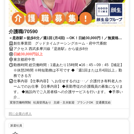
介護職/70590
＜是政駅＞徒歩8分／週1回 (月4回) ～OK！日給30,000円！／無資格の
方は応募不可
創生事業団 グッドタイムナーシングホーム・府中弐番館
アクセス 西武多摩川線『是政駅』から徒歩8分
日給30,000円以上
東京都府中市
勤務時間 総労働時間：1週あたり15時間 ●16：45～09：45 【補足】
※休憩2時間 ※時短勤務は不可です ◆「週1回または月4回以上」勤
務できる方
仕事内容 【仕事内容】 ＼お任せするのは･･･／ 介護付き有料老人ホ
ームでのお仕事 【仕事内容】 ◆夜勤専従の介護職員の募集になりま
す。 ◆施設内でご入居者様への介護サービスを行います。 ◆手厚い
介...
変形労働時間制
社員登用あり
主婦・主夫歓迎
ブランクOK
交通費支給
同じ企業の求人
派遣社員