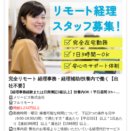
完全リモート 経理事務・経理補助/扶養内で働く【出
社不要】
【経理事務経験または日商簿記3級以上】扶養内OK！平日昼間３h～。
完全在宅で育児・介護中の方も大歓迎♪
メリービズ株式会社
フルリモート
時給1,232円以上
勤務時間・曜日: 稼働可能な時間について、下記3つの条件を日中
（9:00-19:00の間）で満たす方 * 週あたり【平日3日】 以上 * 1日あた
り【連続3時間】 以上 * 週合計【15時間】以上...
仕事内容: 弊社のお客様よりご依頼いただいている経理代行サービス