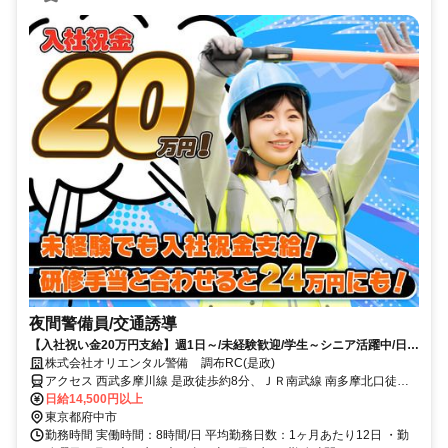
夜間警備員/交通誘導
【入社祝い金20万円支給】週1日～/未経験歓迎/学生～シニア活躍中/日払
い・週払いOK/履歴書不要！
株式会社オリエンタル警備 調布RC(是政)
アクセス 西武多摩川線 是政徒歩約8分、ＪＲ南武線 南多摩北口徒歩
約19分、西武多摩川線 競艇場前（東京都）南口徒歩約20分 (面接地/
日給14,500円以上
調布リクルートセンター)東京都調布市小島町１丁目５－６ アールア
東京都府中市
ンドエスビル４F
勤務時間 実働時間：8時間/日 平均勤務日数：1ヶ月あたり12日 ・勤