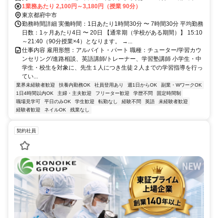
南多摩駅から徒歩9～10分
1業務あたり 2,100円～3,180円（授業 90分）
東京都府中市
勤務時間詳細 実働時間：1日あたり1時間30分 〜 7時間30分 平均勤務
日数：1ヶ月あたり4日 〜 20日 【通常期（学校がある期間）】 15:10
～21:40（90分授業×4）となります。 →...
仕事内容 雇用形態：アルバイト・パート 職種：チューター/学習カウ
ンセリング/進路相談、英語講師/トレーナー、学習塾講師 小学生・中
学生・校生を対象に、先生１人につき生徒２人までの学習指導を行っ
てい...
業界未経験者歓迎
扶養内勤務OK
社員登用あり
週1日からOK
副業・WワークOK
1日4時間以内OK
主婦・主夫歓迎
フリーター歓迎
学歴不問
固定時間制
職場見学可
平日のみOK
学生歓迎
転勤なし
経験不問
英語
未経験者歓迎
経験者歓迎
ネイルOK
残業なし
契約社員