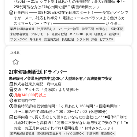
り20日 〜 21日 シフト制 1日あたりの実働時間：最大8時間/日 ◆7～
25時(可能な方は27時)の間で週5日/実働8時間のシフ...
仕事内容 ━━ 📅8月26日(水)在宅勤務スタート！━━ 受電がメインで
すが、メール対応も約半分！ 電話とメールのバランスよく働けるカ
スタマーサポートです♪ ━━━━━━━━━━━━━━ 📋 仕事...
業界未経験者歓迎
社員登用あり
フリーター歓迎
学歴不問
転勤なし
経験不問
未経験者歓迎
フルリモート
経験者歓迎
ネイルOK
夜間
研修あり
在宅OK
ブランクOK
育休あり
交通費支給
長期歓迎
シフト制
深夜
ピアスOK
正社員
2t車短距離配送ドライバー
未経験可／普通免許(準中型)OK／大型連休有／西濃提携で安定
株式会社東京急配 府中支店
交通・アクセス 「是政駅」より徒歩5分
月給340,000円以上
東京都府中市
勤務時間詳細 総労働時間：1ヶ月あたり168時間 *＜固定時間制：
月〜土曜の中で週5勤務＞* 08：00〜17：00（休憩60分）
仕事内容 *＼長く安心して働きたいならぜひ当社に／* *■週休2日制で
月給34万円〜と高待遇！* 将来に不安がない給与設定で安心です！ *■
お盆・お正月休みはそれぞれ1週間程度！* お休みをたっぷり...
業界未経験者歓迎
資格取得支援あり
バイク通勤OK
学歴不問
車通勤OK