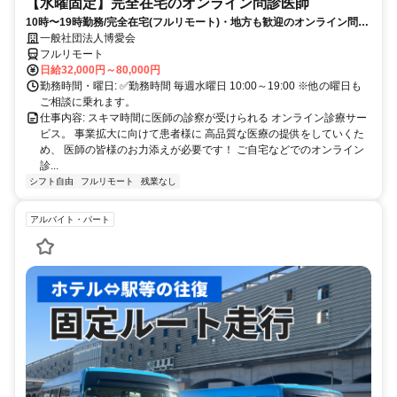
【水曜固定】完全在宅のオンライン問診医師
10時〜19時勤務/完全在宅(フルリモート)・地方も歓迎のオンライン問診
業務
一般社団法人博愛会
フルリモート
日給32,000円～80,000円
勤務時間・曜日: ✅勤務時間 毎週水曜日 10:00～19:00 ※他の曜日も
ご相談に乗れます。
仕事内容: スキマ時間に医師の診察が受けられる オンライン診療サー
ビス。 事業拡大に向けて患者様に 高品質な医療の提供をしていくた
め、 医師の皆様のお力添えが必要です！ ご自宅などでのオンライン
診...
シフト自由
フルリモート
残業なし
アルバイト・パート