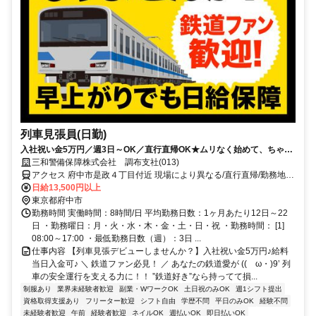
列車見張員(日勤)
入社祝い金5万円／週3日～OK／直行直帰OK★ムリなく始めて、ちゃん
と稼げる警備。
三和警備保障株式会社 調布支社(013)
アクセス 府中市是政４丁目付近 現場により異なる/直行直帰/勤務地相
談可 ■週3日～■電話面接■即日勤務
日給13,500円以上
東京都府中市
勤務時間 実働時間：8時間/日 平均勤務日数：1ヶ月あたり12日～22
日 ・勤務曜日：月・火・水・木・金・土・日・祝 ・勤務時間： [1]
08:00～17:00 ・最低勤務日数（週）：3日 ...
仕事内容 【列車見張デビューしませんか？】入社祝い金5万円♪給料
当日入金可♪ ＼ 鉄道ファン必見！ ／ あなたの鉄道愛が ((ゝω・)9’ 列
車の安全運行を支える力に！！ ”鉄道好き”なら持ってて損...
制服あり
業界未経験者歓迎
副業・WワークOK
土日祝のみOK
週1シフト提出
資格取得支援あり
フリーター歓迎
シフト自由
学歴不問
平日のみOK
経験不問
未経験者歓迎
午前
経験者歓迎
ネイルOK
週払いOK
即日払いOK