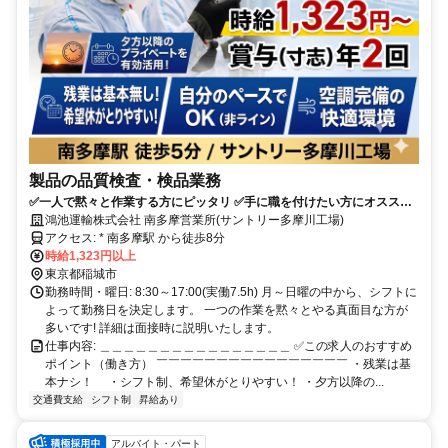
製品の品質検査・検品業務
✅一人で黙々と作業する方にピッタリ ✅手に職を付けたい方にオススメ
✅テーブル作業で初心者も安心 ✅経験・年齢不問 ✅東証プライム上場の
鴻池運輸株式会社 南多摩営業所(サントリー多摩川工場)
安定企業
アクセス: * 南多摩駅 から徒歩8分
時給1,323円以上
東京都稲城市
勤務時間・曜日: 8:30～17:00(実働7.5h) 月～日曜の中から、シフトに
よって勤務日を決定します。 一つの作業を黙々とやる真面目な方が
多いです! 詳細は面接時に説明いたします。
仕事内容: ＿＿＿＿＿＿＿＿＿＿＿＿＿＿＿＿ ✅この求人のおすすめ
ポイント（働き方） ￣￣￣￣￣￣￣￣￣￣￣￣￣￣￣￣ ・残業は基
本ナシ！ ・シフト制、希望休がとりやすい！ ・夕方以降の...
交通費支給
シフト制
昇給あり
アルバイト・パート