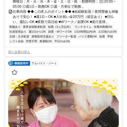
務曜日：月・火・水・木・金・土・日・祝 ・勤務時間： [1] 20:00～
05:00 ◎週1日～勤務OK ◎週・月単位で勤務...
仕事内容 ◆◆この求人のポイント◆◆ ■未経験歓迎！夜間警備も研修
ありで安心！ ■週1日～OK ■入社祝い金20万円（規定あり） ■日払
い、週払いOK ■夜勤で高日給 ■Wワーク／副業OK ■直行直帰...
制服あり
業界未経験者歓迎
短期（3ヵ月以内）
ランチタイム
扶養内勤務OK
社員登用あり
週1日からOK
副業・WワークOK
1日4時間以内OK
土日祝のみOK
主婦・主夫歓迎
資格取得支援あり
フリーター歓迎
バイク通勤OK
短期
早朝
シフト自由
学歴不問
車通勤OK
平日のみOK
同じ企業の求人
アルバイト・パート