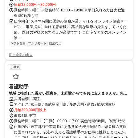
日給32,000円～80,000円
勤務時間・曜日: ✅勤務時間 10:00～19:00 ※平日入れる方は大歓迎
※週0勤務も可
仕事内容: スキマ時間に医師の診察が受けられる オンライン診療サー
ビス。 事業拡大に向けて患者様に 高品質な医療の提供をしていくた
め、 医師の皆様のお力添えが必要です！ ご自宅などでのオンライン
診...
シフト自由
フルリモート
残業なし
同じ企業の求人
正社員
看護助手
地域に根差した温かい医療を、未経験からでも共に支えませんか。先輩
が丁寧にサポートするので安心です。
共済会櫻井病院
アクセス: 京王線 / 西武多摩川線 / 多磨霊園 / 是政 / 競艇場前駅
月給200,000円以上
東京都府中市
勤務時間・曜日: 【日勤】 09:00 - 17:00 実働時間8時間、休憩1時間
仕事内容: 東京都府中市是政にある共済会櫻井病院で、患者様の笑顔
に囲まれながら、安心を支える看護助手のお仕事に挑戦しませんか。
ここでは、患者様一人ひとりに寄り添い、日々の生活をサポートする