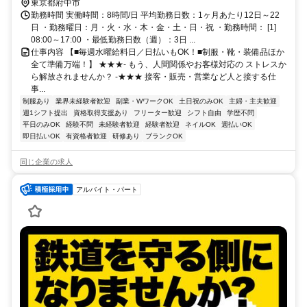
東京都府中市
勤務時間 実働時間：8時間/日 平均勤務日数：1ヶ月あたり12日～22
日 ・勤務曜日：月・火・水・木・金・土・日・祝 ・勤務時間： [1]
08:00～17:00 ・最低勤務日数（週）：3日 ...
仕事内容 【■毎週水曜給料日／日払いもOK！■制服・靴・装備品ほか
全て準備万端！】 ★★★- もう、人間関係やお客様対応の ストレスか
ら解放されませんか？ -★★★ 接客・販売・営業など人と接する仕
事...
制服あり
業界未経験者歓迎
副業・WワークOK
土日祝のみOK
主婦・主夫歓迎
週1シフト提出
資格取得支援あり
フリーター歓迎
シフト自由
学歴不問
平日のみOK
経験不問
未経験者歓迎
経験者歓迎
ネイルOK
週払いOK
即日払いOK
有資格者歓迎
研修あり
ブランクOK
同じ企業の求人
アルバイト・パート