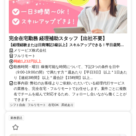
完全在宅勤務 経理補助スタッフ【出社不要】
【経理経験または日商簿記3級以上】スキルアップできる！平日昼間３h
～。完全在宅で育児・介護中の方も大歓迎♪
メリービズ株式会社
フルリモート
時給1,232円以上
勤務時間・曜日: 稼働可能な時間について、下記3つの条件を日中
（9:00-19:00の間）で満たす方 * 週あたり【平日3日】 以上 * 1日あた
り【連続3時間】 以上 * 週合計【15時間】以上...
仕事内容: 弊社のお客様よりご依頼いただいている経理代行サービス
の業務を、完全在宅・フルリモートでお任せします。案件ごとに複数
名でチームを組んで対応するため、フォローし合いながら働くことが
できます。...
シフト自由
フルリモート
在宅OK
昇給あり
業務委託