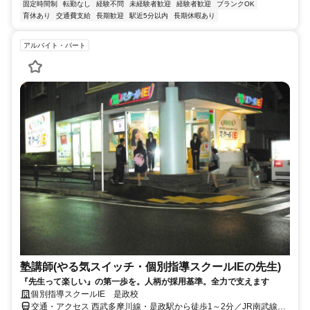
固定時間制
転勤なし
経験不問
未経験者歓迎
経験者歓迎
ブランクOK
育休あり
交通費支給
長期歓迎
駅近5分以内
長期休暇あり
アルバイト・パート
塾講師(やる気スイッチ・個別指導スクールIEの先生)
『先生って楽しい』の第一歩を。人柄が採用基準。全力で支えます
個別指導スクールIE 是政校
交通・アクセス 西武多摩川線・是政駅から徒歩1～2分／JR南武線・