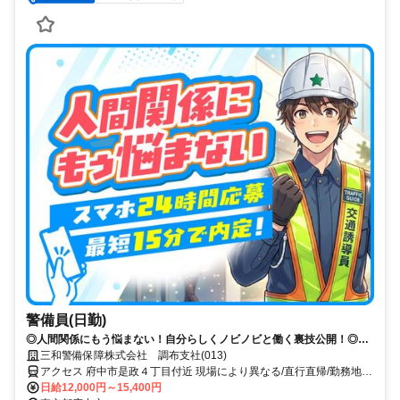
警備員(日勤)
◎人間関係にもう悩まない！自分らしくノビノビと働く裏技公開！◎ス
マホ応募から電話面接で最短15分で内定！
三和警備保障株式会社 調布支社(013)
アクセス 府中市是政４丁目付近 現場により異なる/直行直帰/勤務地相
談可 ■週3日～■電話面接■即日勤務
日給12,000円～15,400円