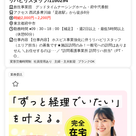
リハビリスタッフ/1160294
創生事業団 グッドタイムナーシングホーム・府中弐番館
アクセス 西武多摩川線『是政駅』から徒歩8分
時給2,000円～2,200円
東京都府中市
勤務時間 ●09：30～18：00 【補足】 ・週2日以上 ・最低5時間以上
（休憩60分）
仕事内容 【仕事内容】 ホスピス事業強化に伴うリハビリスタッフ
（エリア担当）の募集です★施設訪問のみ！一般宅への訪問はありま
せん ＼お任せするのは･･･／ *訪問看護事業所 訪問リハ担当*（PT・
O...
変形労働時間制
社員登用あり
主婦・主夫歓迎
ブランクOK
業務委託