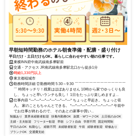
早朝短時間勤務のホテル朝食準備・配膳・盛り付け
平日だけ・土日だけもOK。暮らしに合わせやすい朝の仕事です。
東横INN府中南武線南多摩駅前
交通・アクセス JR南武線南多摩駅北口から徒歩1分
時給1,330円以上
東京都稲城市
勤務時間詳細 ⏰勤務時間 5:30～9:30 ￣￣￣￣￣￣￣￣￣￣￣￣￣￣
￣ 時間キッチリ！残業はほぼありません 10時から家でゆっくりも良
し、 ちょっと早いランチも良し！ 1日をたっぷり楽しめますよ...
仕事内容 *—*—*—*—*—*—*—*—* ちょっと早起き。 ちょっと収
入。 家のこともちゃんとできる。 *—*—*—*—*—*—*—*—* 午前中
でお仕事が終わるので、 そのあとの家事や買い...
制服あり
業界未経験者歓迎
扶養内勤務OK
副業・WワークOK
土日祝のみOK
主婦・主夫歓迎
フリーター歓迎
早朝
シフト自由
学歴不問
固定時間制
平日のみOK
転勤なし
経験不問
未経験者歓迎
午前
経験者歓迎
研修あり
ブランクOK
交通費支給