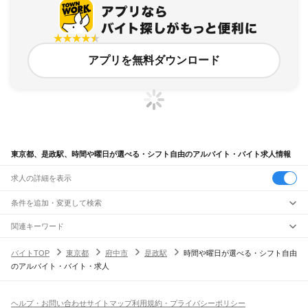
アプリを無料ダウンロード
東京都、是政駅、時間や曜日が選べる・シフト自由のアルバイト・バイト求人情報
求人の詳細を表示
条件を追加・変更して検索
市区町村を追加・変更
関連キーワード
完全在宅ワーク 全国
シール貼り 在宅
現在地周辺
ガチャガチャ
犬カフェ
東京都
駅を追加・変更
バイトTOP
東京都
府中市
是政駅
時間や曜日が選べる・シフト自由
東京都
すべて
のアルバイト・バイト・求人
東京23区
すべて
職種を追加・変更
JR東海道本線(東京～熱海)
千代田区
中央区
港区
新宿区
文京区
台東区
墨田区
江東区
品川区
目黒区
大田区
東京駅
新橋駅
品川駅
飲食・フードサービス
世田谷区
渋谷区
中野区
杉並区
豊島区
北区
荒川区
板橋区
練馬区
足立区
葛飾区
特徴を追加・変更
飲食・フードサービス
江戸川区
すべて
ヘルプ・お問い合わせ
サイトマップ
利用規約・プライバシーポリシー
JR山手線