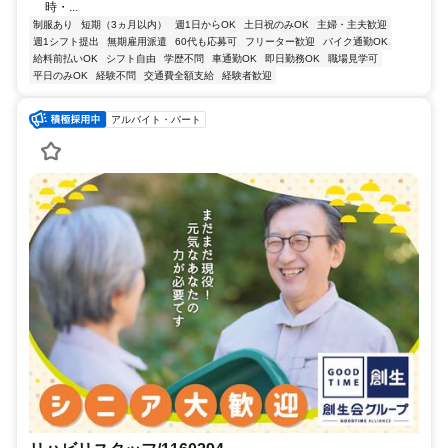
時・...
制服あり
短期（3ヵ月以内）
週1日からOK
土日祝のみOK
主婦・主夫歓迎
週1シフト提出
無期雇用派遣
60代も応募可
フリーター歓迎
バイク通勤OK
給料前払いOK
シフト自由
学歴不問
車通勤OK
即日勤務OK
職場見学可
平日のみOK
経験不問
交通費全額支給
経験者歓迎
アルバイト・パート