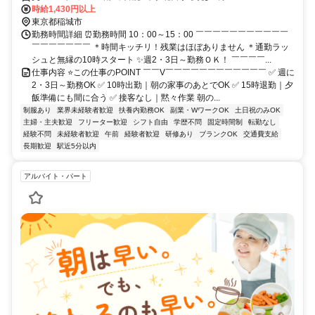
時給1,430円以上
東京都稲城市
勤務時間詳細 ⏰勤務時間 10：00～15：00 ￣￣￣￣￣￣￣￣￣￣￣
￣￣￣￣￣￣￣ ＊時間キッチリ！残業はほぼありません ＊通勤ラッ
シュと無縁の10時スタート ✨週2・3日～勤務ＯＫ！ ￣￣￣￣...
仕事内容 ⭐この仕事のPOINT ￣￣V￣￣￣￣￣￣￣￣￣￣￣￣ ✅ 週に
2・3日～勤務OK ✅ 10時出勤｜朝の家事のあとでOK ✅ 15時退勤｜夕
飯準備にも間に合う ✅ 接客なし｜黙々作業 朝の...
制服あり
業界未経験者歓迎
扶養内勤務OK
副業・WワークOK
土日祝のみOK
主婦・主夫歓迎
フリーター歓迎
シフト自由
学歴不問
固定時間制
転勤なし
経験不問
未経験者歓迎
午前
経験者歓迎
研修あり
ブランクOK
交通費支給
長期歓迎
駅近5分以内
アルバイト・パート