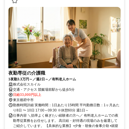
夜勤専従の介護職
1夜勤3.3万円～／週2日～／有料老人ホーム
株式会社スカイル
交通・アクセス 競艇場前駅から徒歩5分
日給33,000円以上
東京都府中市
勤務時間詳細 実働時間：1日あたり15時間 平均勤務日数：1ヶ月あた
り8日 〜 10日 17:00～09:30 ※休憩60分 週1日～
仕事内容 ＼効率よく稼ぎたい経験者の方へ／ 有料老人ホームでの夜
勤専従業務をお任せします。 高日給・好待遇の現場のみを厳選して
ご紹介しています。 【具体的な業務】 •夕食・朝食の食事介助 •就寝