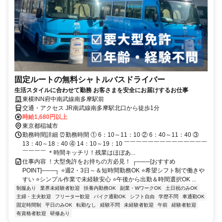
固定ルートの無料シャトルバスドライバー
生活スタイルに合わせて勤務 お客さまを安全にお届けするお仕事
東横INN府中南武線南多摩駅前
交通・アクセス JR南武線南多摩駅北口から徒歩1分
時給1,680円以上
東京都稲城市
勤務時間詳細 ⏰勤務時間 ① 6：10～11：10 ② 6：40～11：40 ③
13：40～18：40 ④ 14：10～19：10 ￣￣￣￣￣￣￣￣￣￣￣￣￣￣
￣￣￣￣ ＊時間キッチリ！残業はほぼあ...
仕事内容 ！大型免許をお持ちの方必見！ ┌───[おすすめ
POINT]───┐ ⭐週2・3日～＆短時間勤務OK ⭐希望シフト制で働きや
すい ⭐シンプル作業で未経験安心 ⭐午後から出勤＆時間選択OK ...
制服あり
業界未経験者歓迎
扶養内勤務OK
副業・WワークOK
土日祝のみOK
主婦・主夫歓迎
フリーター歓迎
バイク通勤OK
シフト自由
学歴不問
車通勤OK
固定時間制
平日のみOK
転勤なし
経験不問
未経験者歓迎
午前
経験者歓迎
有資格者歓迎
研修あり