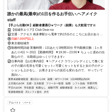
誰かの最高(最幸)の1日を作るお手伝い₋ヘアメイク
staff
【手ぶら出勤OK】経験者優遇◎ｗワーク（副業）も大歓迎です☆
【稲城市エリア】Club Dear-na
交通・アクセス 南多摩駅から電車で約15分のところにお店がありま
す♪
日給7,000円以上
東京都稲城市
勤務時間詳細 実働時間：1日あたり3時間30分 平均勤務日数：1ヶ月
あたり4日 〜 20日 【勤務時間】 ▼19:30～23:00▼ ちょっと遅めの出
勤なので、 出勤前はゆっくりできます♪
仕事内容 【お仕事内容】 ▼ヘアメイク ラウンジレディとして働く女
の子の髪の毛等を可愛くセット♪ 可愛くセットをすると女の子のテン
ションも上がるし、 お客さまからの反応も変わるので、 やっていて
面白い...
業界未経験者歓迎
週1日からOK
副業・WワークOK
1日4時間以内OK
土日祝のみOK
主婦・主夫歓迎
フリーター歓迎
短期
シフト自由
学歴不問
平日のみOK
学生歓迎
転勤なし
経験不問
経験者歓迎
ネイルOK
残業なし
有資格者歓迎
月1シフト提出
夕方
アルバイト・パート