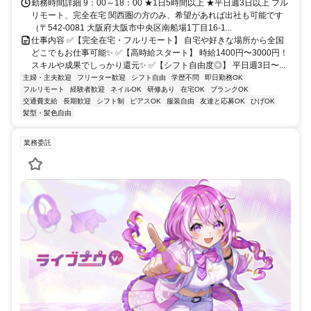
勤務時間詳細 9：00～18：00 ★1日5時間以上 ★平日週3日以上 フル
リモート、完全在宅 関西圏の方のみ、希望があれば出社も可能です
（〒542-0081 大阪府大阪市中央区南船場1丁目16-1...
仕事内容 ✅【完全在宅・フルリモート】 自宅や好きな場所から全国
どこでもお仕事可能✨ ✅【高時給スタート】 時給1400円〜3000円！
スキルや成果でしっかり還元✨ ✅【シフト自由度◎】 平日週3日〜...
主婦・主夫歓迎
フリーター歓迎
シフト自由
学歴不問
即日勤務OK
フルリモート
経験者歓迎
ネイルOK
研修あり
在宅OK
ブランクOK
交通費支給
長期歓迎
シフト制
ピアスOK
服装自由
友達と応募OK
ひげOK
髪型・髪色自由
業務委託