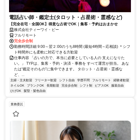
電話占い師・鑑定士(タロット・占星術・霊感など)
【完全在宅・全国OK】得意な占術でOK｜集客・予約はおまかせ
株式会社ティーワイ・ピー
フルリモート
完全歩合制
勤務時間詳細 9:00～翌２:00のうち8時間 (最短4時間～応相談) ＊シフ
ト時間外にも柔軟に対応できる方歓迎
仕事内容 「占いの力で、本当に必要としている人の 支えになりた
い。」 TYPは、集客・予約・決済・事務を すべて運営が担当。 あな
たは“鑑定そのもの”に集中できます。 タロット・占星術・霊感な
ど、...
主婦・主夫歓迎
フリーター歓迎
シフト自由
学歴不問
フルリモート
経験者歓迎
ネイルOK
ブランクOK
長期歓迎
完全歩合制
シフト制
ピアスOK
服装自由
ひげOK
髪型・髪色自由
業務委託