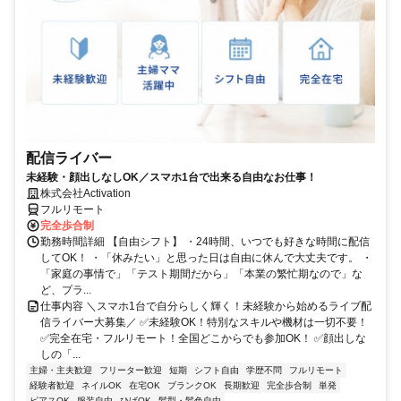
配信ライバー
未経験・顔出しなしOK／スマホ1台で出来る自由なお仕事！
株式会社Activation
フルリモート
完全歩合制
勤務時間詳細 【自由シフト】 ・24時間、いつでも好きな時間に配信
してOK！ ・「休みたい」と思った日は自由に休んで大丈夫です。 ・
「家庭の事情で」「テスト期間だから」「本業の繁忙期なので」な
ど、プラ...
仕事内容 ＼スマホ1台で自分らしく輝く！未経験から始めるライブ配
信ライバー大募集／ ✅未経験OK！特別なスキルや機材は一切不要！
✅完全在宅・フルリモート！全国どこからでも参加OK！ ✅顔出しな
しの「...
主婦・主夫歓迎
フリーター歓迎
短期
シフト自由
学歴不問
フルリモート
経験者歓迎
ネイルOK
在宅OK
ブランクOK
長期歓迎
完全歩合制
単発
ピアスOK
服装自由
ひげOK
髪型・髪色自由