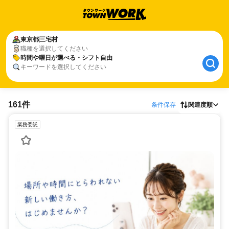
東京都
三宅村
職種を選択してください
時間や曜日が選べる・シフト自由
キーワードを選択してください
161件
条件保存
関連度順
業務委託