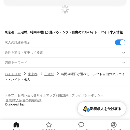
東京都、三宅村、時間や曜日が選べる・シフト自由のアルバイト・バイト求人情報
求人の詳細を表示
条件を追加・変更して検索
市区町村を追加・変更
関連キーワード
東京都 時間や曜日が選べる・シフト自由 自由
東京都
駅を追加・変更
バイトTOP
東京都
三宅村
時間や曜日が選べる・シフト自由のアルバイ
東京都 時間や曜日が選べる・シフト自由 ファミマ
東京都
すべて
ト・バイト・求人
東京都 時間や曜日が選べる・シフト自由 土日
東京23区
すべて
職種を追加・変更
JR東海道本線(東京～熱海)
東京都 時間や曜日が選べる・シフト自由 仕分け
千代田区
中央区
港区
新宿区
文京区
台東区
墨田区
江東区
品川区
目黒区
大田区
東京駅
新橋駅
品川駅
東京都 時間や曜日が選べる・シフト自由 リモート
飲食・フードサービス
世田谷区
渋谷区
中野区
杉並区
豊島区
北区
荒川区
板橋区
練馬区
足立区
葛飾区
特徴を追加・変更
飲食・フードサービス
江戸川区
すべて
ヘルプ・お問い合わせ
サイトマップ
利用規約・プライバシーポリシー
JR山手線
ホールスタッフ
キッチンスタッフ
皿洗い・洗い場
精肉・鮮魚加工
給食調理
人気
[企業]求人広告の掲載相談
大崎駅
五反田駅
目黒駅
恵比寿駅
渋谷駅
原宿駅
代々木駅
新宿駅
新大久保駅
八王子市
立川市
武蔵野市
三鷹市
青梅市
府中市
昭島市
調布市
町田市
小金井市
雇用形態を追加・変更
パン屋（ベーカリー）
フードカウンター販売員
バー（BAR）・バーテンダー
日払いOK
高校生歓迎
学生歓迎
深夜の仕事
髪型・髪色自由
ひげOK
ネイルOK
高田馬場駅
目白駅
池袋駅
大塚駅
巣鴨駅
駒込駅
田端駅
西日暮里駅
日暮里駅
鶯谷駅
小平市
日野市
東村山市
国分寺市
国立市
福生市
狛江市
東大和市
清瀬市
飲食店補助（開店・閉店準備）
飲食店（店長・マネージャー）
新着求人を受け取る
ピアスOK
アルバイト・パート
履歴書不要
オープニングスタッフ
留学生・外国人活躍中
上野駅
御徒町駅
秋葉原駅
神田駅
東京駅
有楽町駅
新橋駅
浜松町駅
田町駅
東久留米市
武蔵村山市
多摩市
稲城市
羽村市
あきる野市
西東京市
大島町
利島村
都道府県を変更
営業・販売
勤務期間
正社員
高輪ゲートウェイ駅
品川駅
新島村
神津島村
三宅村
御蔵島村
八丈町
青ヶ島村
小笠原村
西多摩郡
営業・販売
すべて
短期
契約社員
単発・1日OK
長期
期間限定（春夏冬休み等）
JR南武線
営業
テレフォンアポインター（テレアポ）
ルートセールス
コンビニ
シフト
派遣社員
矢野口駅
稲城長沼駅
南多摩駅
府中本町駅
分倍河原駅
西府駅
谷保駅
矢川駅
西国立駅
フードカウンター販売員
アパレル
家電量販店・携帯販売（携帯ショップ）
土日祝のみOK
業務委託
平日のみOK
週1日からOK
週2・3日からOK
週4日以上OK