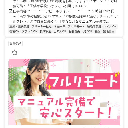
ックス制 （週25時間以上の稼働をお願いします） * 申告シフトで勤
務可能 * 「子供が学校に行っている間（10:00～...
仕事内容 ＊‥‥＊‥ アピールポイント ‥＊‥‥＊ ✨ 時給1,925円
～！高水準の報酬設定 ✨ ママ・パパ多数活躍中！温かいチーム ✨ フ
ルフレックスで自由に働く ✨ 丁寧なOJT＆マニュアル完備で...
主婦・主夫歓迎
フリーター歓迎
学歴不問
フルリモート
経験者歓迎
ネイルOK
在宅OK
ブランクOK
長期歓迎
ピアスOK
服装自由
ひげOK
髪型・髪色自由
業務委託