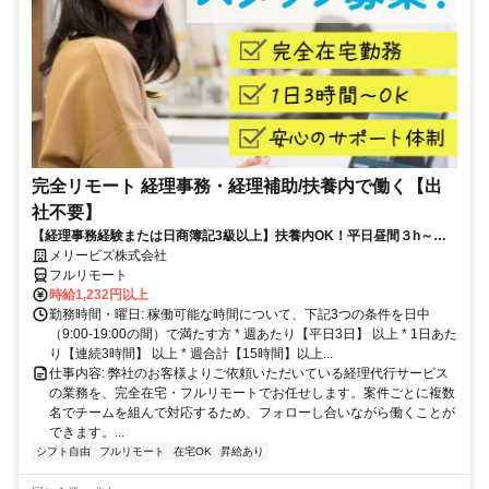
完全リモート 経理事務・経理補助/扶養内で働く【出
社不要】
【経理事務経験または日商簿記3級以上】扶養内OK！平日昼間３h～。
完全在宅で育児・介護中の方も大歓迎♪
メリービズ株式会社
フルリモート
時給1,232円以上
勤務時間・曜日: 稼働可能な時間について、下記3つの条件を日中
（9:00-19:00の間）で満たす方 * 週あたり【平日3日】 以上 * 1日あた
り【連続3時間】 以上 * 週合計【15時間】以上...
仕事内容: 弊社のお客様よりご依頼いただいている経理代行サービス
の業務を、完全在宅・フルリモートでお任せします。案件ごとに複数
名でチームを組んで対応するため、フォローし合いながら働くことが
できます。...
シフト自由
フルリモート
在宅OK
昇給あり