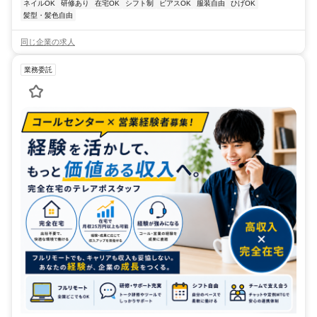
ネイルOK
研修あり
在宅OK
シフト制
ピアスOK
服装自由
ひげOK
髪型・髪色自由
同じ企業の求人
業務委託