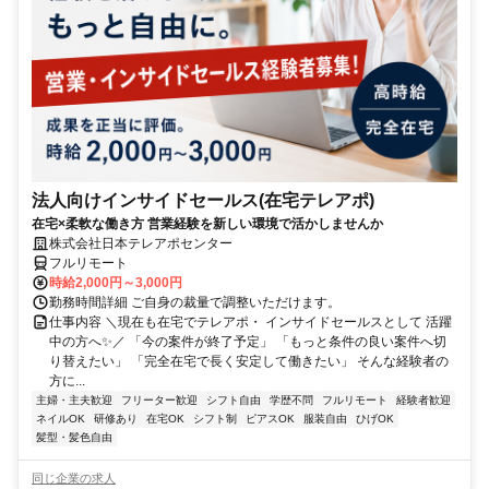
法人向けインサイドセールス(在宅テレアポ)
在宅×柔軟な働き方 営業経験を新しい環境で活かしませんか
株式会社日本テレアポセンター
フルリモート
時給2,000円～3,000円
勤務時間詳細 ご自身の裁量で調整いただけます。
仕事内容 ＼現在も在宅でテレアポ・ インサイドセールスとして 活躍
中の方へ✨／ 「今の案件が終了予定」 「もっと条件の良い案件へ切
り替えたい」 「完全在宅で長く安定して働きたい」 そんな経験者の
方に...
主婦・主夫歓迎
フリーター歓迎
シフト自由
学歴不問
フルリモート
経験者歓迎
ネイルOK
研修あり
在宅OK
シフト制
ピアスOK
服装自由
ひげOK
髪型・髪色自由
同じ企業の求人