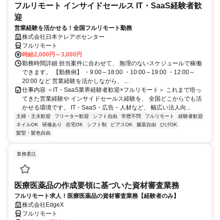
フルリモート インサイドセールス IT・SaaS経験者歓
迎
営業経験を活かせる！全国フルリモート勤務
株式会社日本テレアポセンター
フルリモート
時給2,000円～3,000円
勤務時間詳細 担当案件に合わせて、 無理のないスケジュールで稼働
できます。 【勤務例】 ・9:00～18:00 ・10:00～19:00 ・12:00～
20:00 など 営業経験を活かしながら、 ...
仕事内容 ＜IT・SaaS業界経験者歓迎×フルリモート＞ これまで培っ
てきた営業経験や インサイドセールス経験を、 全国どこからでも活
かせる環境です。 IT・SaaS・広告・人材など、 幅広い法人向...
主婦・主夫歓迎
フリーター歓迎
シフト自由
学歴不問
フルリモート
経験者歓迎
ネイルOK
研修あり
在宅OK
シフト制
ピアスOK
服装自由
ひげOK
髪型・髪色自由
業務委託
医療医薬品の作成要領に基づいた資材審査業務
フルリモート求人！医療医薬品の資材審査業務【経験者のみ】
株式会社EdgeX
フルリモート