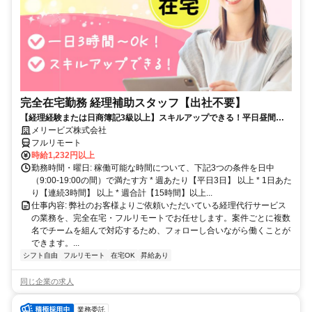
完全在宅勤務 経理補助スタッフ【出社不要】
【経理経験または日商簿記3級以上】スキルアップできる！平日昼間３h
～。完全在宅で育児・介護中の方も大歓迎♪
メリービズ株式会社
フルリモート
時給1,232円以上
勤務時間・曜日: 稼働可能な時間について、下記3つの条件を日中
（9:00-19:00の間）で満たす方 * 週あたり【平日3日】 以上 * 1日あた
り【連続3時間】 以上 * 週合計【15時間】以上...
仕事内容: 弊社のお客様よりご依頼いただいている経理代行サービス
の業務を、完全在宅・フルリモートでお任せします。案件ごとに複数
名でチームを組んで対応するため、フォローし合いながら働くことが
できます。...
シフト自由
フルリモート
在宅OK
昇給あり
同じ企業の求人
業務委託