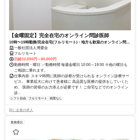
【金曜固定】完全在宅のオンライン問診医師
10時〜19時勤務/完全在宅(フルリモート)・地方も歓迎のオンライン問診
業務
一般社団法人博愛会
フルリモート
日給32,000円～80,000円
勤務時間・曜日: ✅勤務時間 毎週金曜日 10:00～19:00 ※他の曜日も
ご相談に乗れます。
仕事内容: スキマ時間に医師の診察が受けられる オンライン診療サー
ビス。 事業拡大に向けて患者様に 高品質な医療の提供をしていくた
め、 医師の皆様のお力添えが必要です！ ご自宅などでのオンライン
診...
シフト自由
フルリモート
残業なし
同じ企業の求人
業務委託