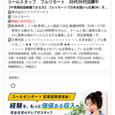
コールスタッフ フルリモート 20代30代活躍中
【中長期前提稼働できる方】 フルリモートで日本全国から応募OK♪ 月稼
働80時間で安定収入！
株式会社クラウドワークス
フルリモート
時給1,900円以上
勤務時間 シフト制 希望により面談で決定 稼働時間帯／9:00～17:00
希望する働き方／上記の時間帯を中心に、チームと密に連携を取りな
がら業務を進めていただける方を募集します。 想定稼働量／平...
仕事内容 ＝＝＝＝＝＝＝＝＝＝＝＝＝＝＝ ＼＼ 日本全国どこでも働
ける ／／ ★★ フルリモートのお仕事 ★★ ＝＝＝＝＝＝＝＝＝＝＝
＝＝＝＝ 営業代行事業をされている企業様をしている企業での営...
業界未経験者歓迎
短期（3ヵ月以内）
副業・WワークOK
1日4時間以内OK
主婦・主夫歓迎
短期
早朝
シフト自由
午後
学歴不問
平日のみOK
転勤なし
未経験者歓迎
フルリモート
経験者歓迎
ネイルOK
残業なし
有資格者歓迎
職種変更なし
研修あり
業務委託