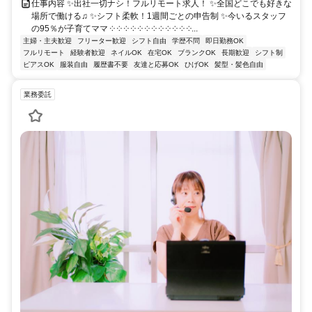
仕事内容 ✨出社一切ナシ！フルリモート求人！ ✨全国どこでも好きな
場所で働ける♫ ✨シフト柔軟！1週間ごとの申告制 ✨今いるスタッフ
の95％が子育てママ ༶ ༶ ༶ ༶ ༶ ༶ ༶ ༶ ༶ ༶ ༶ ༶...
主婦・主夫歓迎
フリーター歓迎
シフト自由
学歴不問
即日勤務OK
フルリモート
経験者歓迎
ネイルOK
在宅OK
ブランクOK
長期歓迎
シフト制
ピアスOK
服装自由
履歴書不要
友達と応募OK
ひげOK
髪型・髪色自由
業務委託