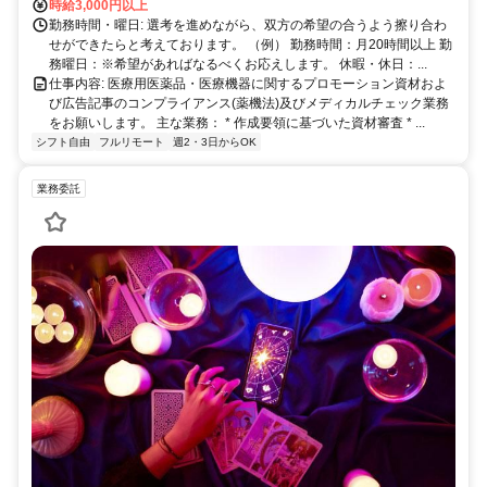
時給3,000円以上
勤務時間・曜日: 選考を進めながら、双方の希望の合うよう擦り合わ
せができたらと考えております。 （例） 勤務時間：月20時間以上 勤
務曜日：※希望があればなるべくお応えします。 休暇・休日：...
仕事内容: 医療用医薬品・医療機器に関するプロモーション資材およ
び広告記事のコンプライアンス(薬機法)及びメディカルチェック業務
をお願いします。 主な業務： * 作成要領に基づいた資材審査 * ...
シフト自由
フルリモート
週2・3日からOK
業務委託