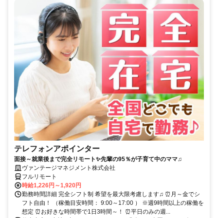
テレフォンアポインター
面接～就業後まで完全リモート✨先輩の95％が子育て中のママ♫
ヴァンテージマネジメント株式会社
フルリモート
時給1,226円～1,920円
勤務時間詳細 完全シフト制 希望を最大限考慮します♫ ⏰月～金でシ
フト自由！ （稼働目安時間： 9:00～17:00 ） ※週9時間以上の稼働を
想定 ⏰お好きな時間帯で1日3時間～！ ⏰平日のみの週...