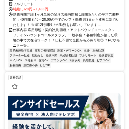
フルリモート
時給1,320円～1,400円
勤務時間詳細 1ヶ月単位の変形労働時間制 1週間あたりの平均労働時
間：40時間 8:45～20:00の中でのシフト勤務 週3日から柔軟に対応い
たします！ ※週12時間以上の勤務をお願いしています ...
仕事内容 雇用形態：契約社員 職種：アウトバウンドコールスタッ
フ、インバウンドコールスタッフ、一般事務 ＊各種制度が整った環
境の中での在宅ワーク！ ＊出社不要で全国から応募可能◎ ＊PCやモ
ニター等...
業界未経験者歓迎
変形労働時間制
副業・WワークOK
主婦・主夫歓迎
フリーター歓迎
転勤なし
経験不問
未経験者歓迎
フルリモート
経験者歓迎
ネイルOK
研修あり
在宅OK
ブランクOK
育休あり
長期歓迎
ピアスOK
服装自由
履歴書不要
ひげOK
業務委託