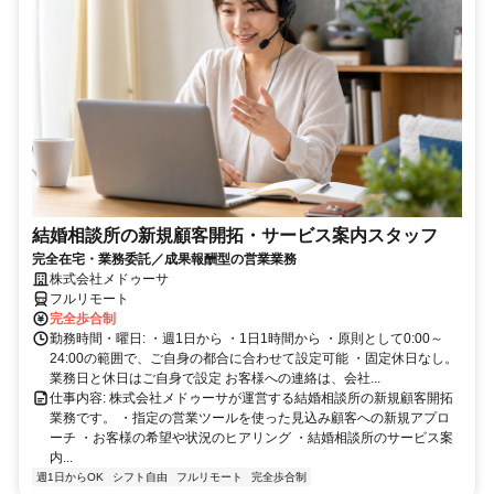
結婚相談所の新規顧客開拓・サービス案内スタッフ
完全在宅・業務委託／成果報酬型の営業業務
株式会社メドゥーサ
フルリモート
完全歩合制
勤務時間・曜日: ・週1日から ・1日1時間から ・原則として0:00～
24:00の範囲で、ご自身の都合に合わせて設定可能 ・固定休日なし。
業務日と休日はご自身で設定 お客様への連絡は、会社...
仕事内容: 株式会社メドゥーサが運営する結婚相談所の新規顧客開拓
業務です。 ・指定の営業ツールを使った見込み顧客への新規アプロ
ーチ ・お客様の希望や状況のヒアリング ・結婚相談所のサービス案
内...
週1日からOK
シフト自由
フルリモート
完全歩合制