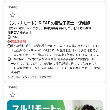
業務委託
【フルリモート】RIZAPの管理栄養士・保健師
【完全在宅×テレアポなし】国家資格を活かして、おうちで業務。「も
う一つの安心」を。主婦・Wワーカー活躍中！「平日の日中だけ」「夕
RIZAP株式会社
方以降の数時間だけ」など、生活リズムに合わせた時間調整が可能で
フルリモート
す。1件ごとの成果報酬型だから、頑張った分だけ手応えのある収入
完全歩合制
に。充実のサポート体制で、安心の在宅ワークを始めませんか？
勤務時間・曜日: ※業務委託のため、以下は稼働の目安となります。
・面談対応：9:00～20:00の間で、対象者様と個別に調整可能です
（※ご自身の対応可能な枠をシステム上で設定いただけます）。 ...
仕事内容: RIZAP株式会社健康経営保険者事業部の保健指導トレーナ
ーとして、 参加者がより健康的な生活習慣を身につけられるよう
「特定保健指導」を行う業務委託パートナーを募集します。 「病気
の手前...
シフト自由
フルリモート
完全歩合制
業務委託