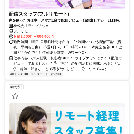
配信スタッフ(フルリモート)
声を使ったお仕事｜スマホ1台で配信デビュー◎顔出しナシ・1日1時間
～OK♪
株式会社ライブナウV
フルリモート
月給2,000円～600,000円
勤務時間・曜日: ⏰勤務時間は自由！ 24時間いつでも配信可能 （深
夜・早朝も自由） ⛅週1日〜、1日1時間～OK！ ⛺完全在宅OK！ 全
国どこからでも配信可能 ✨副業・WワークOK
仕事内容: ＼✨未経験・初心者OK✨／ "ライブナウV"でボイス配信 デ
ビューしてみませんか？ ✋「声だけの配信活動に興味があるけど…」
✋「趣味・好きなことで稼ぎたいけど…」 ✋「やってみた...
週1日からOK
フルリモート
在宅OK
業務委託