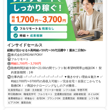
インサイドセールス
経験が活かせる✨高時給✅20代〜30代活躍中！週休二日制✨
株式会社DREAM PONY
フルリモート
時給1,700円～3,700円
勤務時間詳細 9:00〜21:00の間でシフト制 希望時間帯は相談OK！ 契
約更新期間：1年
仕事内容 ─┘─┘─┘─┘─┘─┘─┘─┘─┘ ▼働きやすい理由＆魅力▼ ✅
時給1700円〜3700円の高収入可能✨ ✅完全在宅！全国どこからでも
勤務OK！ ✅商談やクロージングなしのアポ獲得...
社員登用あり
主婦・主夫歓迎
フリーター歓迎
シフト自由
学歴不問
即日勤務OK
職場見学可
フルリモート
交通費全額支給
経験者歓迎
ネイルOK
食費補助あり
研修あり
在宅OK
ブランクOK
交通費支給
長期歓迎
シフト制
ピアスOK
服装自由