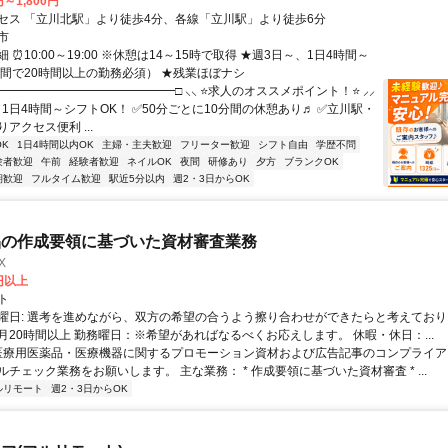
円～1,800円
セス 「立川北駅」より徒歩4分、各線「立川駅」より徒歩6分
市
 ⏰10:00～19:00 ※休憩は14～15時で取得 ★週3日～、1日4時間～
1週間で20時間以上の勤務必須） ★残業ほぼナシ
━━━━━━━━━━━━━━━□ ⸜⸜ ⭐求人のオススメポイント！⭐ ⸝⸝
1日4時間～シフトOK！ ✅50分ごとに10分間の休憩あり♬ ✅立川駅・
アクセス便利 ...
K
1日4時間以内OK
主婦・主夫歓迎
フリーター歓迎
シフト自由
学歴不問
験者歓迎
午前
経験者歓迎
ネイルOK
夜間
研修あり
夕方
ブランクOK
期歓迎
フルタイム歓迎
駅近5分以内
週2・3日からOK
品の作成要領に基づいた資材審査業務
X
0円以上
ト
曜日: 選考を進めながら、双方の希望の合うよう擦り合わせができたらと考えており
月20時間以上 勤務曜日：※希望があればなるべくお応えします。 休暇・休日：...
 医療用医薬品・医療機器に関するプロモーション資材および広告記事のコンプライアン
チェック業務をお願いします。 主な業務： * 作成要領に基づいた資材審査 * ...
ルリモート
週2・3日からOK