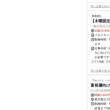
同じ企業の求人
業務委託
【木曜固
一般社団法人
日給32,00
フルリモー
勤務時間・曜
ます。
仕事内容:
大に向けて
が必要です！
シフト自由
フ
同じ企業の求人
アルバイト・パ
富裕層向け
CLUB GEMM
時給1,80
東京都立川
勤務時間・曜
終電までO