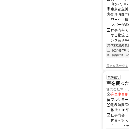
向かい) 
東京都立川
勤務時間詳細
ワーク・扶
ンバーが多い
仕事内容 
する物流セ
ング業務を
業界未経験者歓
土日祝のみOK
即日勤務OK
職
同じ企業の求人
業務委託
声を使っ
株式会社マト
完全歩合制
フルリモー
勤務時間詳細
推奨！ ▶
仕事内容 
世界へ✨ ＼
╰───･･⭐･