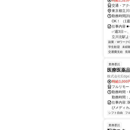
時給1,325
交通・アク
東京都立川
勤務時間詳細
OK！ （
仕事内容 ■
✅週3日～、
立川北駅より
副業・WワークO
学生歓迎
未経
交通費支給
長
業務委託
医療医薬
株式会社Edge
時給3,00
フルリモー
勤務時間・
勤務時間：
仕事内容:
びメディカル
シフト自由
フ
業務委託