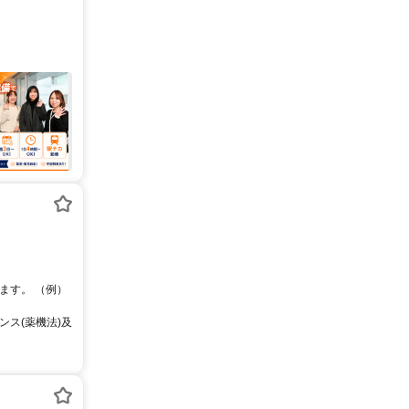
ます。 （例）
ス(薬機法)及