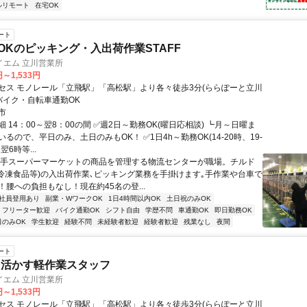
ルリモート
在宅OK
ート
~OKのピッキング・入出荷作業STAFF
イエム 立川営業所
円～1,533円
セス モノレール「立飛駅」「高松駅」より各々徒歩3分(ららぽーと立川
※バイク・自転車通勤OK
市
 14：00～翌8：00の間 ✅週2日～勤務OK(曜日応相談) ┗月～日曜ま
るので、平日のみ、土日のみもOK！ ✅1日4h～勤務OK(14-20時、19-
翌6時等...
大手スーパーマーケットの商品を管理する物流センターが職場。チルド
･冷凍食品等)の入出荷作業､ピッキング業務を手掛けます｡手作業や台車で
！腰への負担もなし！現在約45名の登...
社員登用あり
副業・WワークOK
1日4時間以内OK
土日祝のみOK
フリーター歓迎
バイク通勤OK
シフト自由
学歴不問
車通勤OK
即日勤務OK
日のみOK
学生歓迎
経験不問
未経験者歓迎
経験者歓迎
残業なし
夜間
ート
を活かす軽作業スタッフ
イエム 立川営業所
円～1,533円
セス モノレール「立飛駅」「高松駅」より各々徒歩3分(ららぽーと立川