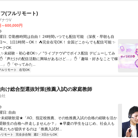
フ(フルリモート)
ブナウV
円～600,000円
ト
曜日: ⏰勤務時間は自由！ 24時間いつでも配信可能 （深夜・早朝も自
日〜、1日1時間～OK！ ⛺完全在宅OK！ 全国どこからでも配信可能 ✨
ークOK
＼✨未経験・初心者OK✨／ "ライブナウV"でボイス配信 デビューしてみ
 ✋「声だけの配信活動に興味があるけど…」 ✋「趣味・好きなことで稼
」 ✋「やってみた...
フルリモート
在宅OK
向け総合型選抜対策(推薦入試)の家庭教師
会社
ト
日: 自由
 ★未経験歓迎★「AO、指定校推薦、その他推薦入試の合格の経験を活か
受験生の合格へ伴走しませんか？」 ★早慶の学生をはじめ、社会人も
 私たちが提供するのは「推薦入試対...
ルリモート
完全歩合制
週2・3日からOK