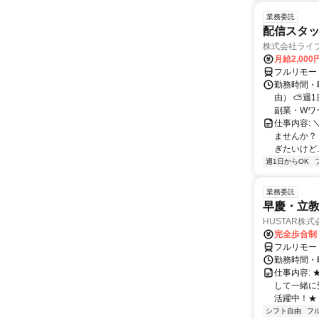
業務委託
配信スタッ
株式会社ライ
月給2,000
フルリモー
勤務時間・
由） ⛅週1
副業・Wワ
仕事内容: 
ませんか？
ぎたいけど…
週1日からOK
業務委託
早慶・立教
HUSTAR株式
完全歩合制
フルリモー
勤務時間・曜
仕事内容:
して一緒に
活躍中！★
シフト自由
フ