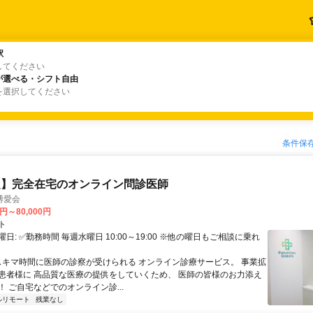
駅
駅
してください
が選べる・シフト自由
が選べる・シフト自由
を選択してください
条件保
定】完全在宅のオンライン問診医師
博愛会
0円～80,000円
ト
日: ✅勤務時間 毎週水曜日 10:00～19:00 ※他の曜日もご相談に乗れ
 スキマ時間に医師の診察が受けられる オンライン診療サービス。 事業拡
患者様に 高品質な医療の提供をしていくため、 医師の皆様のお力添え
 ご自宅などでのオンライン診...
ルリモート
残業なし