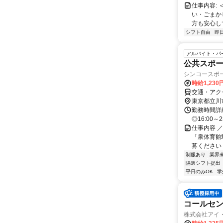
仕事内容: 
い・ごまか
方も安心して
シフト自由
即
アルバイト・パ
公共スポ
シンコースポ
時給1,23
交通・アク
東京都立川
勤務時間詳細 
◎16:00～2
仕事内容 
「泉体育館
募ください！
制服あり
業界
隔週シフト提出
平日のみOK
学
コールセ
株式会社アイ