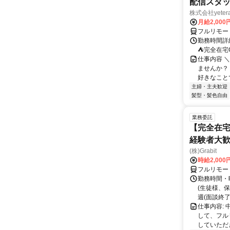
配信スタッ
株式会社yeter
月給2,000
フルリモー
勤務時間詳
⛺完全在宅
仕事内容 ＼
ませんか？
好きなことで
主婦・主夫歓迎
髪型・髪色自由
業務委託
【完全在宅
経験者大
(株)Grabit
時給2,000
フルリモー
勤務時間・
(生徒様、
週(面談終了
仕事内容:
して、フル
していただ