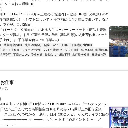
※バイク・自転車通勤OK
市
 13：00～17：00 ✅月～土曜のうち週2日～勤務OK(曜日応相談) ✅W
養内勤務OK！ ＜シフトについて＞ 基本的には固定曜日で働いているメ
ですが、毎月25日...
ららぽーと立川立飛向かいにある大手スーパーマーケットの商品を管理
ンターが職場。ドライ商品(常温の飲料･調味料等)の入出荷作業､ピッキ
手掛けます｡手作業や台車での作業のみ！...
迎
扶養内勤務OK
社員登用あり
副業・WワークOK
1日4時間以内OK
主婦・主夫歓迎
フリーター歓迎
バイク通勤OK
シフト自由
学歴不問
車通勤OK
場見学可
平日のみOK
学生歓迎
転勤なし
経験不問
未経験者歓迎
経験者歓迎
たお仕事
リクス
ト
 ■自由シフト制(1日1時間～OK) ▶19:00〜24:00の ゴールデンタイム
平日だけ/土日だけなども調整自由 ▶初月のみ50時間以上の配信必須
／ 『声と想いでつながる、 新しい自分に出会える』 そんなライブ配信の
 ╭─────────･⭐･･───╮ ＼＼ ～ おすすめポイント！ ～ ／／
──ｖ─...