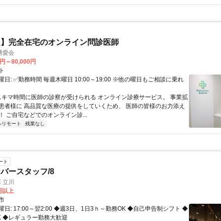
定】完全在宅のオンライン問診医師
博愛会
0円～80,000円
ト
日: ✅勤務時間 毎週木曜日 10:00～19:00 ※他の曜日もご相談に乗れ
 スキマ時間に医師の診察が受けられる オンライン診療サービス。 事業拡
患者様に 高品質な医療の提供をしていくため、 医師の皆様のお力添え
 ご自宅などでのオンライン診...
ルリモート
残業なし
ート
バースタッフ/8
E 立川
0円以上
市
日: 17:00～翌2:00 ◆週3日、1日3ｈ～勤務OK ◆自己申告制シフト ◆
K ◆レギュラー勤務大歓迎