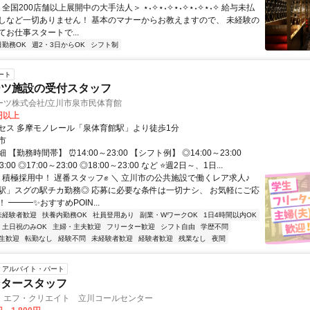
＜全国200店舗以上展開中の大手法人＞ ⋆˖✧⋆˖✧⋆˖✧⋆˖✧⋆˖✧ 給与未払
しなど一切ありません！ 基本のマナーからお教えますので、 未経験の
お仕事スタートで...
日勤務OK
週2・3日からOK
シフト制
ート
ーツ施設の受付スタッフ
ーツ株式会社/立川市泉市民体育館
0円以上
セス 多摩モノレール「泉体育館駅」より徒歩1分
市
【勤務時間帯】 ⏰14:00～23:00 【シフト例】 ◎14:00～23:00
3:00 ◎17:00～23:00 ◎18:00～23:00 など ⭐週2日～、1日...
／ 積極採用中！ 遅番スタッフ✊ ＼ 立川市の公共施設で働くレア求人♪
駅」スグの駅チカ勤務◎ 応募に必要な条件は一切ナシ、 お気軽にご応
 ━━━✨おすすめPOIN...
未経験者歓迎
扶養内勤務OK
社員登用あり
副業・WワークOK
1日4時間以内OK
土日祝のみOK
主婦・主夫歓迎
フリーター歓迎
シフト自由
学歴不問
生歓迎
転勤なし
経験不問
未経験者歓迎
経験者歓迎
残業なし
夜間
アルバイト・パート
ンタースタッフ
・エフ・クリエイト 立川コールセンター