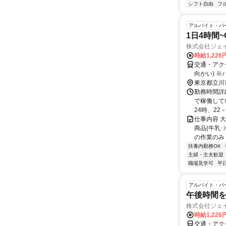
シフト自由
フ
アルバイト・パ
1日4時間
株式会社ジェ
時給1,226
交通・アク
向かい) 
東京都立川
勤務時間詳細
で稼働してい
24時、22－
仕事内容 
商品(牛乳
の作業のみ
扶養内勤務OK
主婦・主夫歓迎
職場見学可
平
アルバイト・パ
午後時間
株式会社ジェ
時給1,226
交通・アク