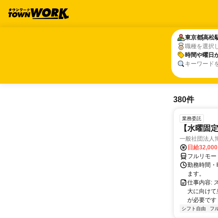
東京都
東京都
高松
高松
職種を選択
時間や曜日
時間や曜日
キーワード
380件
業務委託
【水曜固
一般社団法人
日給32,00
フルリモー
勤務時間・曜
ます。
仕事内容:
大に向けて
が必要です！
シフト自由
フ