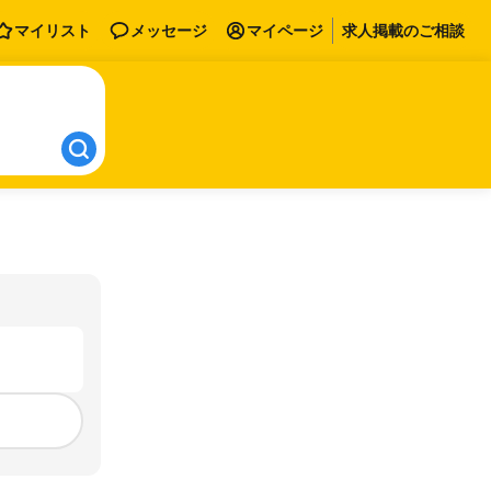
マイリスト
メッセージ
マイページ
求人掲載のご相談