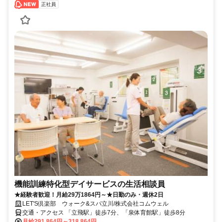
正社員
機能訓練特化型デイサービスの生活相談員
★経験者歓迎！月給29万1864円～★日勤のみ・週休2日
LET'S倶楽部 ウォーク&スパ立川/株式会社コムウェル
交通・アクセス 「立飛駅」徒歩7分、「泉体育館駅」徒歩8分
月給291,864円～318,864円