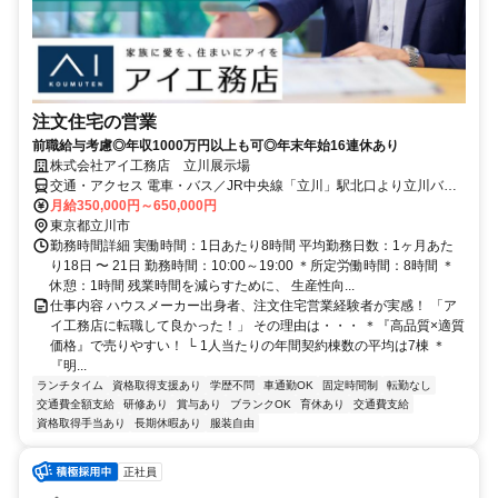
注文住宅の営業
前職給与考慮◎年収1000万円以上も可◎年末年始16連休あり
株式会社アイ工務店 立川展示場
交通・アクセス 電車・バス／JR中央線「立川」駅北口より立川バス
「立川サンシャインパーク前」下車、 多摩都市モノレール「立飛」
月給350,000円～650,000円
駅下車
東京都立川市
勤務時間詳細 実働時間：1日あたり8時間 平均勤務日数：1ヶ月あた
り18日 〜 21日 勤務時間：10:00～19:00 ＊所定労働時間：8時間 ＊
休憩：1時間 残業時間を減らすために、 生産性向...
仕事内容 ハウスメーカー出身者、注文住宅営業経験者が実感！ 「ア
イ工務店に転職して良かった！」 その理由は・・・ ＊『高品質×適質
価格』で売りやすい！ └ 1人当たりの年間契約棟数の平均は7棟 ＊
『明...
ランチタイム
資格取得支援あり
学歴不問
車通勤OK
固定時間制
転勤なし
交通費全額支給
研修あり
賞与あり
ブランクOK
育休あり
交通費支給
資格取得手当あり
長期休暇あり
服装自由
正社員