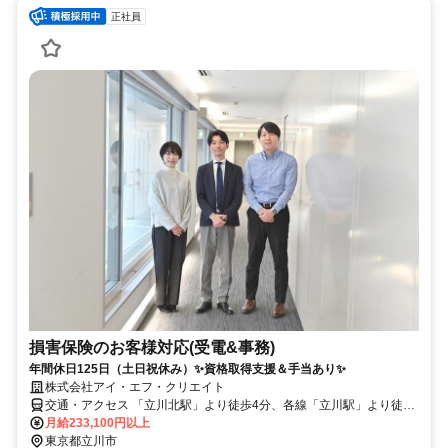
正社員
損害保険のお客様対応(受電&事務)
年間休日125日（土日祝休み）✨資格取得支援＆手当あり✨
株式会社アイ・エフ・クリエイト
交通・アクセス 「立川北駅」より徒歩4分、各線「立川駅」より徒歩
6分
月給233,100円以上
東京都立川市