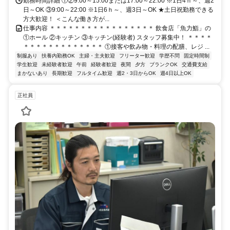
勤務時間詳細 ①②9:00～15:00または17:00～22:00 ※1日4ｈ～、週2
日～OK ③9:00～22:00 ※1日6ｈ～、週3日～OK ★土日祝勤務できる
方大歓迎！ ＜こんな働き方が...
仕事内容 ＊＊＊＊＊＊＊＊＊＊＊＊＊＊＊＊＊ 飲食店「魚力鮨」の
①ホール ②キッチン ③キッチン(経験者) スタッフ募集中！ ＊＊＊＊
＊＊＊＊＊＊＊＊＊＊＊＊＊ ①接客や飲み物・料理の配膳、レジ ...
制服あり
扶養内勤務OK
主婦・主夫歓迎
フリーター歓迎
学歴不問
固定時間制
学生歓迎
未経験者歓迎
午前
経験者歓迎
夜間
夕方
ブランクOK
交通費支給
まかないあり
長期歓迎
フルタイム歓迎
週2・3日からOK
週4日以上OK
正社員