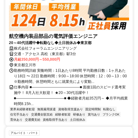
航空機内装品部品の電気評価エンジニア
20～40代活躍中◆転勤なし◆土日祝休み◆東京都
株式会社フォーラムエンジニアリング
交通・アクセス 高松（東京都）駅3分
月給350,000円～550,000円
東京都立川市
勤務時間詳細 実働時間：1日あたり8時間 平均勤務日数：1ヶ月あた
り18日 〜 22日 勤務時間：9:00～18:00 休憩時間：12：00～13：00
※勤務時間、休憩時間ともに就業先により変動...
仕事内容 ■―――――――――――――■ 面接1回のスピード選考実
施中！ 8月入社大歓迎！ ★20～30代活躍中！
■―――――――――――――■ ◆経験者月給35万円～ ◆月平均残業
時間8.15h...
業界未経験者歓迎
無期雇用派遣
資格取得支援あり
固定時間制
転勤なし
住宅手当あり
交通費全額支給
経験者歓迎
研修あり
賞与あり
ブランクOK
育休あり
交通費支給
資格取得手当あり
土日祝休み
アルバイト・パート