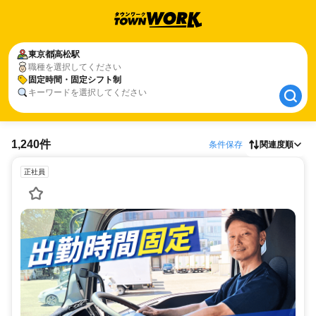
東京都
東京都
高松駅
高松駅
職種を選択してください
固定時間・固定シフト制
固定時間・固定シフト制
キーワードを選択してください
1,240件
条件保存
関連度順
正社員