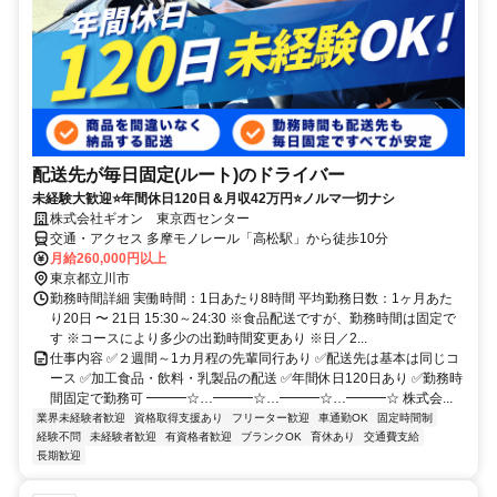
配送先が毎日固定(ルート)のドライバー
未経験大歓迎⭐年間休日120日＆月収42万円⭐ノルマ一切ナシ
株式会社ギオン 東京西センター
交通・アクセス 多摩モノレール「高松駅」から徒歩10分
月給260,000円以上
東京都立川市
勤務時間詳細 実働時間：1日あたり8時間 平均勤務日数：1ヶ月あた
り20日 〜 21日 15:30～24:30 ※食品配送ですが、勤務時間は固定で
す ※コースにより多少の出勤時間変更あり ※日／2...
仕事内容 ✅２週間～1カ月程の先輩同行あり ✅配送先は基本は同じコ
ース ✅加工食品・飲料・乳製品の配送 ✅年間休日120日あり ✅勤務時
間固定で勤務可 ━━━☆…━━━☆…━━━☆…━━━☆ 株式会...
業界未経験者歓迎
資格取得支援あり
フリーター歓迎
車通勤OK
固定時間制
経験不問
未経験者歓迎
有資格者歓迎
ブランクOK
育休あり
交通費支給
長期歓迎