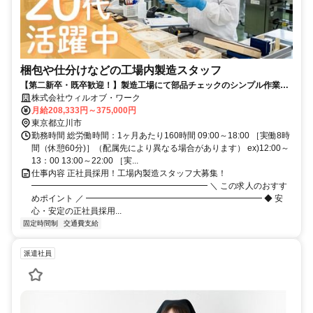
梱包や仕分けなどの工場内製造スタッフ
【第二新卒・既卒歓迎！】製造工場にて部品チェックのシンプル作業や
箱詰め作業などコツコツ作業／完全週休2日制／賞与年2回／昇給年2回
株式会社ウィルオブ・ワーク
／残業代全額支給
月給208,333円～375,000円
東京都立川市
勤務時間 総労働時間：1ヶ月あたり160時間 09:00～18:00 ［実働8時
間（休憩60分)］（配属先により異なる場合があります） ex)12:00～
13：00 13:00～22:00 ［実...
仕事内容 正社員採用！工場内製造スタッフ大募集！
━━━━━━━━━━━━━━━━━━━━━ ＼ この求人のおすす
めポイント ／ ━━━━━━━━━━━━━━━━━━━━━ ◆ 安
心・安定の正社員採用...
固定時間制
交通費支給
派遣社員