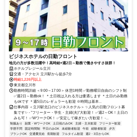
ビジネスホテルの日勤フロント
地元の方が多数活躍中！高時給×週2日～勤務で働きやすさ抜群！
ホテルプレジール立川
交通・アクセス 立川駅から徒歩7分
時給1,226円以上
東京都立川市
勤務時間詳細 ＜9:00～17:00＞ 休憩1時間 ✅勤務曜日自由のシフト制
✅週2日～勤務ok！ ＊土日祝は入れる方は優遇します ＊土日のみ勤務
もokです ＊週5日のレギュラーも歓迎 ※時間は基本...
仕事内容 ＜立川駅北口のビジネスホテル＞ ✨人気の日勤フロント募
集です✨ - ”フリーター・学生・主婦(夫)”大歓迎！ ✅週2～OK！土日の
みも可！ ✅WワークOK！ ✅安定して稼ぎたい方歓迎！ -...
制服あり
副業・WワークOK
土日祝のみOK
主婦・主夫歓迎
フリーター歓迎
学歴不問
固定時間制
平日のみOK
未経験者歓迎
午前
経験者歓迎
夕方
ブランクOK
交通費支給
長期歓迎
フルタイム歓迎
週2・3日からOK