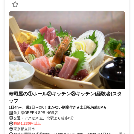
寿司屋の①ホール②キッチン③キッチン(経験者)スタ
ッフ
1日4h～、週2日～OK！まかない制度付き★土日祝時給UP★
魚力鮨GREEN SPRINGS店
交通・アクセス 立川北駅より徒歩6分
時給1,230円以上
東京都立川市