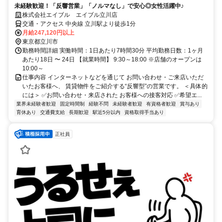
未経験歓迎！「反響営業」「ノルマなし」で安心◎女性活躍中♪
株式会社エイブル エイブル立川店
交通・アクセス 中央線 立川駅より徒歩1分
月給247,120円以上
東京都立川市
勤務時間詳細 実働時間：1日あたり7時間30分 平均勤務日数：1ヶ月
あたり18日 〜 24日 【就業時間】 9:30～18:00 ※店舗のオープンは
10:00～
仕事内容 インターネットなどを通じて お問い合わせ・ご来店いただ
いたお客様へ、 賃貸物件をご紹介する“反響型”の営業です。 ＜具体的
には＞ ✅お問い合わせ・来店された お客様への接客対応 ✅希望エ...
業界未経験者歓迎
固定時間制
経験不問
未経験者歓迎
有資格者歓迎
賞与あり
育休あり
交通費支給
長期歓迎
駅近5分以内
資格取得手当あり
正社員