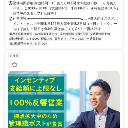
勤務時間詳細 実働時間：1日あたり8時間 平均勤務日数：1ヶ月あた
り20日 ⏰9:00～18:00 （実働8時間、休憩1時間） ★時短勤務OK └子
育て中のスタッフも活躍中！
仕事内容 ■━━━━━━━━━━━━━━━□ ⸜⸜ ⭐求人のオススメポ
イント！⭐ ⸝⸝ ✅年間休日125日＆完全週休2日制（土日）！ ✅クレー
ムほぼ無し ✅最初は金融知識は無くてもOK！ ✅資格取得...
業界未経験者歓迎
資格取得支援あり
固定時間制
経験不問
交通費全額支給
経験者歓迎
ネイルOK
研修あり
賞与あり
ブランクOK
交通費支給
資格取得手当あり
ピアスOK
正社員