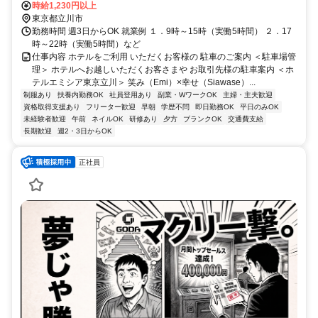
歩約4分 JR中央線「立川駅」より徒歩4分
時給1,230円以上
東京都立川市
勤務時間 週3日からOK 就業例 １．9時～15時（実働5時間） ２．17
時～22時（実働5時間）など
仕事内容 ホテルをご利用 いただくお客様の 駐車のご案内 ＜駐車場管
理＞ ホテルへお越しいただくお客さまや お取引先様の駐車案内 ＜ホ
テルエミシア東京立川＞ 笑み（Emi）×幸せ（Siawase）...
制服あり
扶養内勤務OK
社員登用あり
副業・WワークOK
主婦・主夫歓迎
資格取得支援あり
フリーター歓迎
早朝
学歴不問
即日勤務OK
平日のみOK
未経験者歓迎
午前
ネイルOK
研修あり
夕方
ブランクOK
交通費支給
長期歓迎
週2・3日からOK
正社員