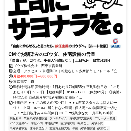
CMでお馴染みのゴウダ、住宅設備の営業
「自由」だ、ゴウダ。◆個人宅訪販なし｜土日祝休｜残業月19H
ゴウダ株式会社 西東京営業所
交通・アクセス ＜車通勤OK｜転勤なし＞多摩都市モノレール「立飛
駅」徒歩7分｜JR「立川駅」より車7分｜西武線「玉川上水駅」より
月給400,000円～600,000円
車8分
東京都立川市
勤務時間詳細 実働時間：1日あたり7時間55分 平均勤務日数：1ヶ月
あたり18日 〜 20日 【勤務時間】 8:30～17:30（休憩65分） ◎実働7
時間55分 ◎残業月平均19時間程度 ※個々...
仕事内容 ▼▼ この求人のPOINT！ ▼▼ □営業スタイルは個人に一
任！ □上司・ルールに縛られない環境 □個人宅への訪問販売一切な
し！ □土日祝休み＆年間休日120日 □残業少なめ！月平均19時間...
制服あり
業界未経験者歓迎
ランチタイム
資格取得支援あり
フリーター歓迎
バイク通勤OK
学歴不問
車通勤OK
固定時間制
転勤なし
経験不問
未経験者歓迎
住宅手当あり
交通費全額支給
午前
経験者歓迎
残業なし