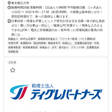
東京都立川市
勤務時間詳細 実働時間：1日あたり8時間 平均勤務日数：1ヶ月あた
り22日 〜 24日 8:30～17:30（休憩1時間） ※残業は基本的にゼロ！
原則定時退社で、体への負担なく働けます。
仕事内容 ✅現場を卒業したシニア世代が活き活き活躍 ✅体力的な負担
ゼロ！重い力仕事は一切なし ✅複雑なPC作業ナシ！簡単な入力さえ
できればOK！電話と目視確認のみ ✅長年培った現場知識が最高の武
器にな...
制服あり
60代も応募可
資格取得支援あり
フリーター歓迎
バイク通勤OK
学歴不問
車通勤OK
固定時間制
職場見学可
転勤なし
交通費全額支給
午前
経験者歓迎
有資格者歓迎
研修あり
夕方
賞与あり
ブランクOK
交通費支給
長期歓迎
正社員