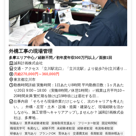
外構工事の現場管理
多摩エリア中心／経験不問／初年度年収500万円以上／面接1回
誠和計画株式会社
交通・アクセス 「立川駅北口」「立川北駅」より徒歩7分(立川通り沿
い)
月給270,000円～360,000円
東京都立川市
勤務時間詳細 実働時間：1日あたり8時間 平均勤務日数：1ヶ月あた
り20日 9:00～18:00 （実働8時間／休憩1時間） ✅残業は月平均10～
20時間未満 繁忙期を除けば19時頃には退社する日...
仕事内容 「そろそろ現場作業だけじゃなく、次のキャリアを考えた
い。」 外構・左官・土木・設備・造園・建築など、現場経験を活か
しながら、施工管理へキャリアアップしませんか？ 誠和計画株式会
社は、多摩地...
制服あり
業界未経験者歓迎
資格取得支援あり
フリーター歓迎
固定時間制
職場見学可
転勤なし
経験不問
未経験者歓迎
経験者歓迎
有資格者歓迎
研修あり
賞与あり
ブランクOK
育休あり
交通費支給
長期歓迎
長期休暇あり