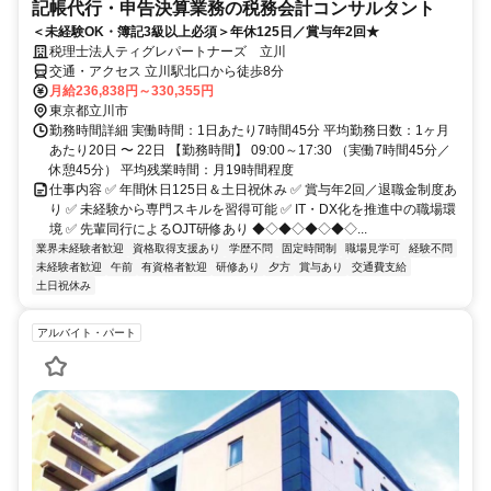
記帳代行・申告決算業務の税務会計コンサルタント
＜未経験OK・簿記3級以上必須＞年休125日／賞与年2回★
税理士法人ティグレパートナーズ 立川
交通・アクセス 立川駅北口から徒歩8分
月給236,838円～330,355円
東京都立川市
勤務時間詳細 実働時間：1日あたり7時間45分 平均勤務日数：1ヶ月
あたり20日 〜 22日 【勤務時間】 09:00～17:30 （実働7時間45分／
休憩45分） 平均残業時間：月19時間程度
仕事内容 ✅ 年間休日125日＆土日祝休み ✅ 賞与年2回／退職金制度あ
り ✅ 未経験から専門スキルを習得可能 ✅ IT・DX化を推進中の職場環
境 ✅ 先輩同行によるOJT研修あり ◆◇◆◇◆◇◆◇...
業界未経験者歓迎
資格取得支援あり
学歴不問
固定時間制
職場見学可
経験不問
未経験者歓迎
午前
有資格者歓迎
研修あり
夕方
賞与あり
交通費支給
土日祝休み
アルバイト・パート