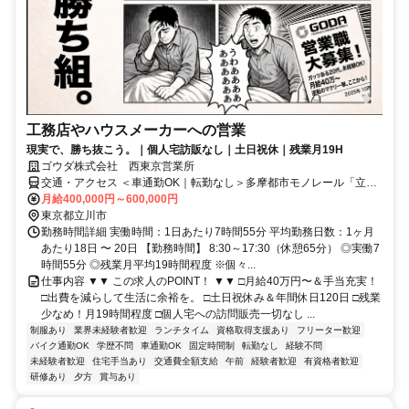
工務店やハウスメーカーへの営業
現実で、勝ち抜こう。｜個人宅訪販なし｜土日祝休｜残業月19H
ゴウダ株式会社 西東京営業所
交通・アクセス ＜車通勤OK｜転勤なし＞多摩都市モノレール「立飛
駅」徒歩7分｜JR「立川駅」より車7分｜西武線「玉川上水駅」より
月給400,000円～600,000円
車8分
東京都立川市
勤務時間詳細 実働時間：1日あたり7時間55分 平均勤務日数：1ヶ月
あたり18日 〜 20日 【勤務時間】 8:30～17:30（休憩65分） ◎実働7
時間55分 ◎残業月平均19時間程度 ※個々...
仕事内容 ▼▼ この求人のPOINT！ ▼▼ □月給40万円〜＆手当充実！
□出費を減らして生活に余裕を。 □土日祝休み＆年間休日120日 □残業
少なめ！月19時間程度 □個人宅への訪問販売一切なし ...
制服あり
業界未経験者歓迎
ランチタイム
資格取得支援あり
フリーター歓迎
バイク通勤OK
学歴不問
車通勤OK
固定時間制
転勤なし
経験不問
未経験者歓迎
住宅手当あり
交通費全額支給
午前
経験者歓迎
有資格者歓迎
研修あり
夕方
賞与あり