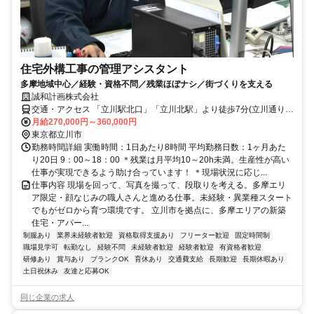
住宅外構工事の管理アシスタント
多摩地域中心／経験・資格不問／残業ほぼナシ／街づくりを支える
誠和計画株式会社
交通・アクセス 「立川駅北口」「立川北駅」より徒歩7分(立川通り沿
い)
月給270,000円～360,000円
東京都立川市
勤務時間詳細 実働時間：1日あたり8時間 平均勤務日数：1ヶ月あた
り20日 9：00～18：00 ＊残業は月平均10～20h未満。生産性が高い
仕事が実現できるよう助け合っています！ ＊現場状況に応じ...
仕事内容 現場を回って、写真を撮って、段取りを考える。多摩エリ
ア限定・顔なじみの職人さんと進める仕事。未経験・異業種スタート
でもがゼロから育つ環境です。 立川市を拠点に、多摩エリアの新築
住宅・アパー...
制服あり
業界未経験者歓迎
資格取得支援あり
フリーター歓迎
固定時間制
職場見学可
転勤なし
経験不問
未経験者歓迎
経験者歓迎
有資格者歓迎
研修あり
賞与あり
ブランクOK
育休あり
交通費支給
長期歓迎
長期休暇あり
土日祝休み
友達と応募OK
同じ企業の求人