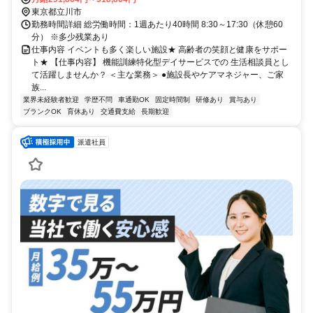
東京都立川市
勤務時間詳細 総労働時間：1週あたり40時間 8:30～17:30（休憩60
分） ※多少残業あり
仕事内容 イベントも多く楽しい施設★ 高齢者の笑顔と健康をサポー
ト★ 【仕事内容】 機能訓練特化型デイサービスでの 生活相談員とし
て活躍しませんか？ ＜主な業務＞ ●施設長やケアマネジャー、ご家
族...
業界未経験者歓迎
学歴不問
車通勤OK
固定時間制
研修あり
賞与あり
ブランクOK
育休あり
交通費支給
長期歓迎
派遣社員