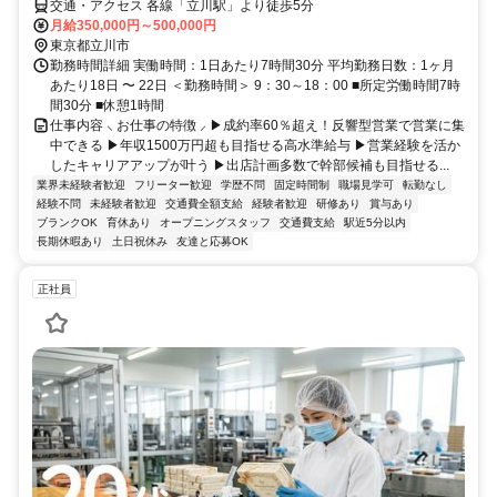
交通・アクセス 各線「立川駅」より徒歩5分
月給350,000円～500,000円
東京都立川市
勤務時間詳細 実働時間：1日あたり7時間30分 平均勤務日数：1ヶ月
あたり18日 〜 22日 ＜勤務時間＞ 9：30～18：00 ■所定労働時間7時
間30分 ■休憩1時間
仕事内容 ⸜ お仕事の特徴 ⸝ ▶成約率60％超え！反響型営業で営業に集
中できる ▶年収1500万円超も目指せる高水準給与 ▶営業経験を活か
したキャリアアップが叶う ▶出店計画多数で幹部候補も目指せる...
業界未経験者歓迎
フリーター歓迎
学歴不問
固定時間制
職場見学可
転勤なし
経験不問
未経験者歓迎
交通費全額支給
経験者歓迎
研修あり
賞与あり
ブランクOK
育休あり
オープニングスタッフ
交通費支給
駅近5分以内
長期休暇あり
土日祝休み
友達と応募OK
正社員