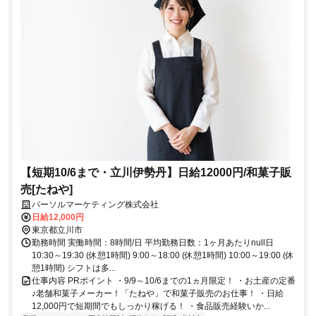
【短期10/6まで・立川伊勢丹】日給12000円/和菓子販
売[たねや]
パーソルマーケティング株式会社
日給12,000円
東京都立川市
勤務時間 実働時間：8時間/日 平均勤務日数：1ヶ月あたりnull日
10:30～19:30 (休憩1時間) 9:00～18:00 (休憩1時間) 10:00～19:00 (休
憩1時間) シフトは多...
仕事内容 PRポイント ・9/9～10/6までの1ヵ月限定！ ・お土産の定番
♪老舗和菓子メーカー！「たねや」で和菓子販売のお仕事！ ・日給
12,000円で短期間でもしっかり稼げる！ ・食品販売経験いか...