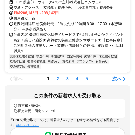
LET'S倶楽部 ウォーク&スパ立川/株式会社コムウェル
交通・アクセス 「立飛駅」徒歩7分、「泉体育館駅」徒歩8分
月給286,142円～298,142円
東京都立川市
勤務時間詳細 総労働時間：1週あたり40時間 8:30～17:30（休憩60
分） ※多少残業あり
仕事内容 機能訓練特化型デイサービスで活躍しませんか？ イベント
も多く楽しい施設★ 高齢者の笑顔と健康をサポート★ 【仕事内容】
ご利用者様の運動サポート業務や 看護師との連携、施設長・生活相
談員の...
業界未経験者歓迎
学歴不問
車通勤OK
固定時間制
経験不問
未経験者歓迎
経験者歓迎
有資格者歓迎
研修あり
賞与あり
ブランクOK
育休あり
交通費支給
長期歓迎
前へ
次へ
1
2
3
4
5
この条件の新着求人を受け取る
東京都 / 高松駅
固定時間・固定シフト制
「LINEで受け取る」では、新着求人のほか、おすすめ情報なども配信しま
す。
詳しくはこちら