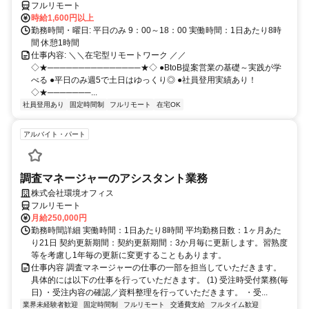
フルリモート
時給1,600円以上
勤務時間・曜日: 平日のみ 9：00～18：00 実働時間：1日あたり8時
間 休憩1時間
仕事内容: ＼＼在宅型リモートワーク ／／
◇★───────────────★◇ ●BtoB提案営業の基礎～実践が学
べる ●平日のみ週5で土日はゆっくり◎ ●社員登用実績あり！
◇★───────...
社員登用あり
固定時間制
フルリモート
在宅OK
アルバイト・パート
調査マネージャーのアシスタント業務
株式会社環境オフィス
フルリモート
月給250,000円
勤務時間詳細 実働時間：1日あたり8時間 平均勤務日数：1ヶ月あた
り21日 契約更新期間：契約更新期間：3か月毎に更新します。習熟度
等を考慮し1年毎の更新に変更することもあります。
仕事内容 調査マネージャーの仕事の一部を担当していただきます。
具体的には以下の仕事を行っていただきます。 (1) 受注時受付業務(毎
日) ・受注内容の確認／資料整理を行っていただきます。 ・受...
業界未経験者歓迎
固定時間制
フルリモート
交通費支給
フルタイム歓迎