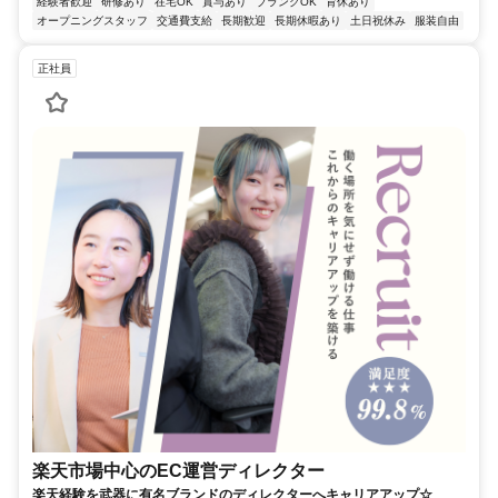
経験者歓迎
研修あり
在宅OK
賞与あり
ブランクOK
育休あり
オープニングスタッフ
交通費支給
長期歓迎
長期休暇あり
土日祝休み
服装自由
正社員
楽天市場中心のEC運営ディレクター
楽天経験を武器に有名ブランドのディレクターへキャリアアップ☆