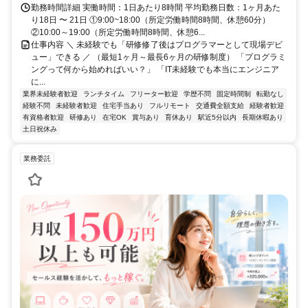
勤務時間詳細 実働時間：1日あたり8時間 平均勤務日数：1ヶ月あた
り18日 〜 21日 ①9:00~18:00（所定労働時間8時間、休憩60分）
②10:00～19:00（所定労働時間8時間、休憩6...
仕事内容 ＼ 未経験でも「研修修了後はプログラマーとして現場デビ
ュー」できる ／ （最短1ヶ月～最長6ヶ月の研修制度） 「プログラミ
ングって何から始めればいい？」 「IT未経験でも本当にエンジニア
に...
業界未経験者歓迎
ランチタイム
フリーター歓迎
学歴不問
固定時間制
転勤なし
経験不問
未経験者歓迎
住宅手当あり
フルリモート
交通費全額支給
経験者歓迎
有資格者歓迎
研修あり
在宅OK
賞与あり
育休あり
駅近5分以内
長期休暇あり
土日祝休み
業務委託