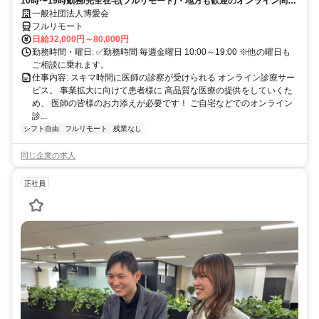
10時〜19時勤務/完全在宅(フルリモート)・地方も歓迎のオンライン問診
業務
一般社団法人博愛会
フルリモート
日給32,000円～80,000円
勤務時間・曜日: ✅勤務時間 毎週金曜日 10:00～19:00 ※他の曜日も
ご相談に乗れます。
仕事内容: スキマ時間に医師の診察が受けられる オンライン診療サー
ビス。 事業拡大に向けて患者様に 高品質な医療の提供をしていくた
め、 医師の皆様のお力添えが必要です！ ご自宅などでのオンライン
診...
シフト自由
フルリモート
残業なし
同じ企業の求人
正社員