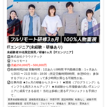
ITエンジニア(未経験・研修あり)
未経験者30名限定採用／研修3ヵ月【ITエンジニア】
株式会社クラウドテック
フルリモート
月給250,000円～500,000円
勤務時間詳細 実働時間：1日あたり8時間 平均勤務日数：1ヶ月あた
り20日 〜 21日 9:00～18:00（所定労働時間8時間、休憩60分） 参加
するプロジェクトによって多少時間が異なる可能性があ...
仕事内容 ★3ヵ月の研修からスタート！ ★開発（プログラミング）も
インフラも両方スキルアップ！ ★未経験から市場価値の高いITエンジ
ニアに成長できる会社！ 当社は多岐に渡るITプロジェクトを手掛け
て...
業界未経験者歓迎
資格取得支援あり
学歴不問
固定時間制
転勤なし
経験不問
未経験者歓迎
住宅手当あり
フルリモート
研修あり
賞与あり
育休あり