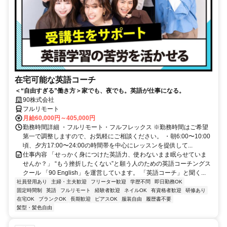
在宅可能な英語コーチ
＜“自由すぎる”働き方＞家でも、夜でも。英語が仕事になる。
90株式会社
フルリモート
月給60,000円～405,000円
勤務時間詳細 ・フルリモート・フルフレックス ※勤務時間はご希望
第一で調整しますので、お気軽にご相談ください。 ・朝6:00〜10:00
頃、夕方17:00〜24:00の時間帯を中心にレッスンを提供して...
仕事内容 「せっかく身につけた英語力、使わないまま眠らせていま
せんか？」 “もう挫折したくない”と願う人のための英語コーチングス
クール 「90 English」を運営しています。 「英語コーチ」と聞く...
社員登用あり
主婦・主夫歓迎
フリーター歓迎
学歴不問
即日勤務OK
固定時間制
英語
フルリモート
経験者歓迎
ネイルOK
有資格者歓迎
研修あり
在宅OK
ブランクOK
長期歓迎
ピアスOK
服装自由
履歴書不要
髪型・髪色自由