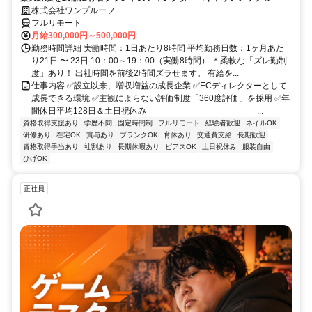
株式会社ワンプルーフ
フルリモート
月給300,000円～500,000円
勤務時間詳細 実働時間：1日あたり8時間 平均勤務日数：1ヶ月あた
り21日 〜 23日 10：00～19：00（実働8時間） ＊柔軟な「ズレ勤制
度」あり！ 出社時間を前後2時間ズラせます。 有給を...
仕事内容 ✅設立以来、増収増益の成長企業 ✅ECディレクターとして
成長できる環境 ✅主観によらない評価制度「360度評価」を採用 ✅年
間休日平均128日＆土日祝休み ―――――――――――――...
資格取得支援あり
学歴不問
固定時間制
フルリモート
経験者歓迎
ネイルOK
研修あり
在宅OK
賞与あり
ブランクOK
育休あり
交通費支給
長期歓迎
資格取得手当あり
社割あり
長期休暇あり
ピアスOK
土日祝休み
服装自由
ひげOK
正社員