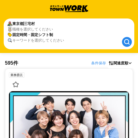
東京都
東京都
三宅村
三宅村
職種を選択してください
固定時間・固定シフト制
固定時間・固定シフト制
キーワードを選択してください
595件
条件保存
関連度順
業務委託