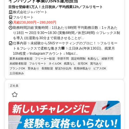
インバウンド事業のSNS運用担当
目指せ登録者1万人！土日祝休／平均残業12h／フルリモート
株式会社ジャパゲート
フルリモート
月給230,000円～280,000円
勤務時間詳細 実働時間：1日あたり8時間 平均勤務日数：1ヶ月あた
り18日 〜 20日 9:30〜18:30 (実働8時間／休憩1時間) ☆フレックス制
を導入 (出退勤を30分まで前後させることが...
仕事内容 ✨未経験からSNSマーケティングのプロに！ ✨フルリモー
ト＆フレックスで柔軟な働き方🏢 ✨土日休み(年休130日)、残業月
10h程度 ✅Instagramアカウント ↓ https:/...
業界未経験者歓迎
フリーター歓迎
学歴不問
固定時間制
転勤なし
経験不問
未経験者歓迎
フルリモート
ネイルOK
残業なし
在宅OK
賞与あり
ブランクOK
育休あり
長期歓迎
駅近5分以内
長期休暇あり
ピアスOK
土日祝休み
正社員