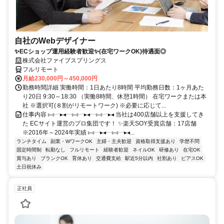
自社のWebデザイナー
✨ECショップ運用経験者歓迎✨(在宅ワークOK)待遇面◎
株式会社ファイブスプリングス
フルリモート
月給230,000円～450,000円
勤務時間詳細 実働時間：1日あたり8時間 平均勤務日数：1ヶ月あた
り20日 9:30～18:30 （実働8時間、休憩1時間） 在宅ワークまたは本
社 ※選択可(８割がリモートワーク) ※必要に応じて...
仕事内容 ▹◃┄▸◂┄▹◃┄▸◂┄▹◃┄▸◂ 当社は400店舗以上を支援してき
た ECサイト運営のプロ集団です！ ✨楽天SOY受賞店舗：17店舗
※2016年～2024年実績 ▹◃┄▸◂┄▹◃┄▸◂...
ランチタイム
副業・WワークOK
主婦・主夫歓迎
資格取得支援あり
学歴不問
固定時間制
転勤なし
フルリモート
経験者歓迎
ネイルOK
研修あり
在宅OK
賞与あり
ブランクOK
育休あり
交通費支給
駅近5分以内
社割あり
ピアスOK
土日祝休み
正社員