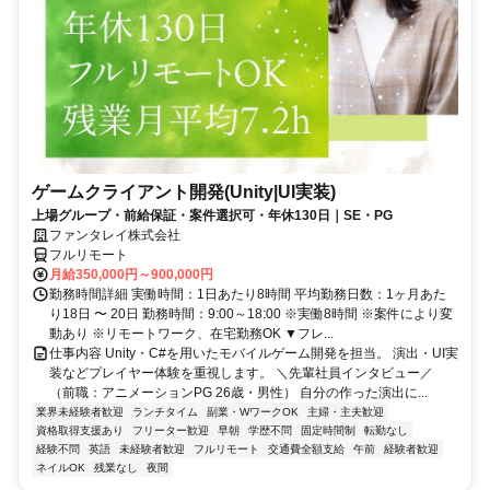
ゲームクライアント開発(Unity|UI実装)
上場グループ・前給保証・案件選択可・年休130日｜SE・PG
ファンタレイ株式会社
フルリモート
月給350,000円～900,000円
勤務時間詳細 実働時間：1日あたり8時間 平均勤務日数：1ヶ月あた
り18日 〜 20日 勤務時間：9:00～18:00 ※実働8時間 ※案件により変
動あり ※リモートワーク、在宅勤務OK ▼フレ...
仕事内容 Unity・C#を用いたモバイルゲーム開発を担当。 演出・UI実
装などプレイヤー体験を重視します。 ＼先輩社員インタビュー／
（前職：アニメーションPG 26歳・男性） 自分の作った演出に...
業界未経験者歓迎
ランチタイム
副業・WワークOK
主婦・主夫歓迎
資格取得支援あり
フリーター歓迎
早朝
学歴不問
固定時間制
転勤なし
経験不問
英語
未経験者歓迎
フルリモート
交通費全額支給
午前
経験者歓迎
ネイルOK
残業なし
夜間