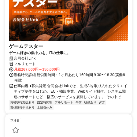
ゲームテスター
ゲーム好きの集中力を、ITの仕事に。
合同会社Link
フルリモート
月給267,000円～350,000円
勤務時間詳細 総労働時間：1ヶ月あたり160時間 9:30〜18:30(実働8
時間)
仕事内容 ●募集背景 合同会社Linkでは、生成AIを取り入れたクリエイ
ティブ制作をはじめ、EC・物販事業、Webサイト制作、システム関
連のサポートなど、幅広いサービスを展開しています。 その中で...
資格取得支援あり
固定時間制
フルリモート
午前
研修あり
夕方
資格取得手当あり
土日祝休み
正社員