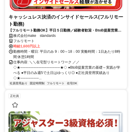
キャッシュレス決済のインサイドセールス(フルリモー
ト勤務)
【フルリモート勤務OK】平日５日勤務／経験者歓迎・BtoB提案営業で
スキルアップ
株式会社make standards
フルリモート
時給1,600円以上
勤務時間・曜日: 平日のみ 9：00～18：00 実働時間：1日あたり8時
間 休憩1時間
仕事内容: ＼＼在宅型リモートワーク ／／
◇★───────────────★◇ ●BtoB提案営業の基礎～実践が学
べる ●平日のみ週5で土日はゆっくり◎ ●正社員登用実績あり
◇★───────...
社員登用あり
固定時間制
フルリモート
在宅OK
正社員