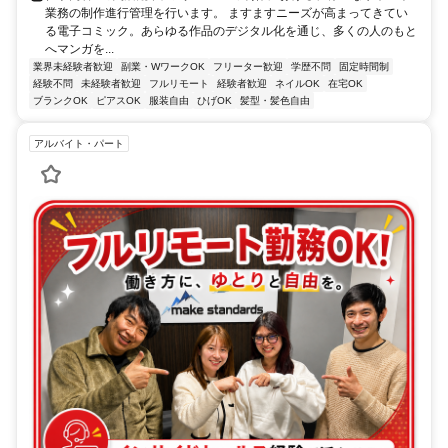
業務の制作進行管理を行います。 ますますニーズが高まってきてい
る電子コミック。あらゆる作品のデジタル化を通じ、多くの人のもと
へマンガを...
業界未経験者歓迎
副業・WワークOK
フリーター歓迎
学歴不問
固定時間制
経験不問
未経験者歓迎
フルリモート
経験者歓迎
ネイルOK
在宅OK
ブランクOK
ピアスOK
服装自由
ひげOK
髪型・髪色自由
アルバイト・パート