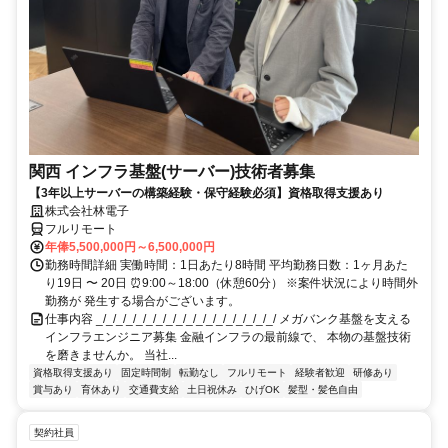
関西 インフラ基盤(サーバー)技術者募集
【3年以上サーバーの構築経験・保守経験必須】資格取得支援あり
株式会社林電子
フルリモート
年俸5,500,000円～6,500,000円
勤務時間詳細 実働時間：1日あたり8時間 平均勤務日数：1ヶ月あた
り19日 〜 20日 ⏰9:00～18:00（休憩60分） ※案件状況により時間外
勤務が 発生する場合がございます。
仕事内容 _/_/_/_/_/_/_/_/_/_/_/_/_/_/_/_/_/_/ メガバンク基盤を支える
インフラエンジニア募集 金融インフラの最前線で、 本物の基盤技術
を磨きませんか。 当社...
資格取得支援あり
固定時間制
転勤なし
フルリモート
経験者歓迎
研修あり
賞与あり
育休あり
交通費支給
土日祝休み
ひげOK
髪型・髪色自由
契約社員