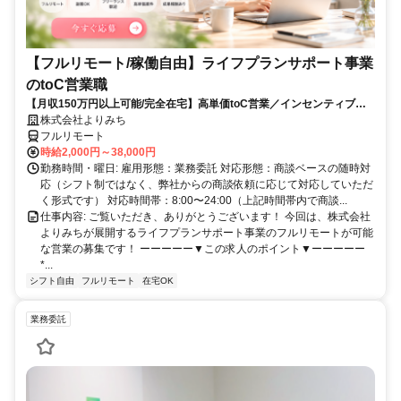
【フルリモート/稼働自由】ライフプランサポート事業
のtoC営業職
【月収150万円以上可能/完全在宅】高単価toC営業／インセンティブ充
実
株式会社よりみち
フルリモート
時給2,000円～38,000円
勤務時間・曜日: 雇用形態：業務委託 対応形態：商談ベースの随時対
応（シフト制ではなく、弊社からの商談依頼に応じて対応していただ
く形式です） 対応時間帯：8:00〜24:00（上記時間帯内で商談...
仕事内容: ご覧いただき、ありがとうございます！ 今回は、株式会社
よりみちが展開するライフプランサポート事業のフルリモートが可能
な営業の募集です！ ーーーーー▼この求人のポイント▼ーーーーー
*...
シフト自由
フルリモート
在宅OK
業務委託