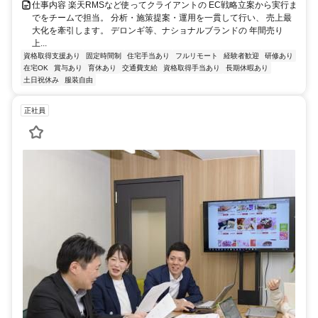
仕事内容 楽天RMSなど使ってクライアントの EC戦略立案から実行ま
でをチームで担当。 分析・施策提案・運用を一貫して行い、 売上最
大化を牽引します。 デロンギ等、ナショナルブランドの 年間売り
上...
資格取得支援あり
固定時間制
住宅手当あり
フルリモート
経験者歓迎
研修あり
在宅OK
賞与あり
育休あり
交通費支給
資格取得手当あり
長期休暇あり
土日祝休み
服装自由
正社員