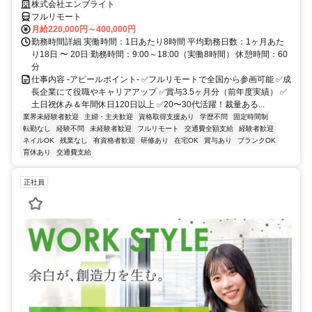
株式会社エンブライト
フルリモート
月給220,000円～400,000円
勤務時間詳細 実働時間：1日あたり8時間 平均勤務日数：1ヶ月あた
り18日 〜 20日 勤務時間：9:00～18:00（実働8時間） 休憩時間：60
分
仕事内容 -アピールポイント- ✅フルリモートで全国から参画可能 ✅成
長企業にて役職やキャリアアップ ✅賞与3.5ヶ月分（前年度実績） ✅
土日祝休み＆年間休日120日以上 ✅20〜30代活躍！裁量ある...
業界未経験者歓迎
主婦・主夫歓迎
資格取得支援あり
学歴不問
固定時間制
転勤なし
経験不問
未経験者歓迎
フルリモート
交通費全額支給
経験者歓迎
ネイルOK
残業なし
有資格者歓迎
研修あり
在宅OK
賞与あり
ブランクOK
育休あり
交通費支給
正社員