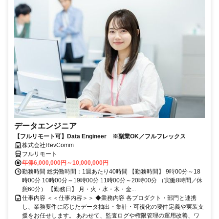
データエンジニア
【フルリモート可】Data Engineer ※副業OK／フルフレックス
株式会社RevComm
フルリモート
年俸6,000,000円～10,000,000円
勤務時間 総労働時間：1週あたり40時間 【勤務時間】 9時00分～18
時00分 10時00分～19時00分 11時00分～20時00分 （実働8時間／休
憩60分） 【勤務日】 月・火・水・木・金...
仕事内容 ＜＜仕事内容＞＞ ◆業務内容 各プロダクト・部門と連携
し、業務要件に応じたデータ抽出・集計・可視化の要件定義や実装支
援をお任せします。 あわせて、監査ログや権限管理の運用改善、ワ