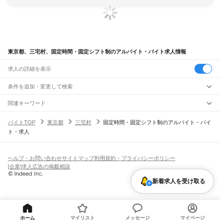
東京都、三宅村、固定時間・固定シフト制のアルバイト・バイト求人情報
求人の詳細を表示
条件を追加・変更して検索
市区町村を追加・変更
関連キーワード
宮城県 固定時間・固定シフト制 三越
東京都 固定時間・固定シフト制 派遣
東京都
駅を追加・変更
バイトTOP
東京都
三宅村
固定時間・固定シフト制のアルバイト・バイ
東京都 固定時間・固定シフト制 バレーボール
東京都
すべて
ト・求人
埼玉県 固定時間・固定シフト制 固定シフト
東京都 時間固定シフト制
東京23区
すべて
職種を追加・変更
JR東海道本線(東京～熱海)
千代田区
中央区
港区
新宿区
文京区
台東区
墨田区
江東区
品川区
目黒区
大田区
東京駅
新橋駅
品川駅
飲食・フードサービス
世田谷区
渋谷区
中野区
杉並区
豊島区
北区
荒川区
板橋区
練馬区
足立区
葛飾区
特徴を追加・変更
飲食・フードサービス
江戸川区
すべて
ヘルプ・お問い合わせ
サイトマップ
利用規約・プライバシーポリシー
JR山手線
ホールスタッフ
キッチンスタッフ
皿洗い・洗い場
精肉・鮮魚加工
給食調理
人気
[企業]求人広告の掲載相談
大崎駅
五反田駅
目黒駅
恵比寿駅
渋谷駅
原宿駅
代々木駅
新宿駅
新大久保駅
八王子市
立川市
武蔵野市
三鷹市
青梅市
府中市
昭島市
調布市
町田市
小金井市
雇用形態を追加・変更
パン屋（ベーカリー）
フードカウンター販売員
バー（BAR）・バーテンダー
日払いOK
高校生歓迎
学生歓迎
深夜の仕事
髪型・髪色自由
ひげOK
ネイルOK
高田馬場駅
目白駅
池袋駅
大塚駅
巣鴨駅
駒込駅
田端駅
西日暮里駅
日暮里駅
鶯谷駅
小平市
日野市
東村山市
国分寺市
国立市
福生市
狛江市
東大和市
清瀬市
新着求人を受け取る
飲食店補助（開店・閉店準備）
飲食店（店長・マネージャー）
ピアスOK
アルバイト・パート
履歴書不要
オープニングスタッフ
留学生・外国人活躍中
上野駅
御徒町駅
秋葉原駅
神田駅
東京駅
有楽町駅
新橋駅
浜松町駅
田町駅
東久留米市
武蔵村山市
多摩市
稲城市
羽村市
あきる野市
西東京市
大島町
利島村
都道府県を変更
営業・販売
勤務期間
正社員
高輪ゲートウェイ駅
品川駅
新島村
神津島村
三宅村
御蔵島村
八丈町
青ヶ島村
小笠原村
西多摩郡
営業・販売
すべて
短期
契約社員
単発・1日OK
長期
期間限定（春夏冬休み等）
JR南武線
営業
テレフォンアポインター（テレアポ）
ルートセールス
コンビニ
シフト
派遣社員
矢野口駅
稲城長沼駅
南多摩駅
府中本町駅
分倍河原駅
西府駅
谷保駅
矢川駅
西国立駅
フードカウンター販売員
アパレル
家電量販店・携帯販売（携帯ショップ）
土日祝のみOK
業務委託
平日のみOK
週1日からOK
週2・3日からOK
週4日以上OK
ホーム
マイリスト
メッセージ
マイページ