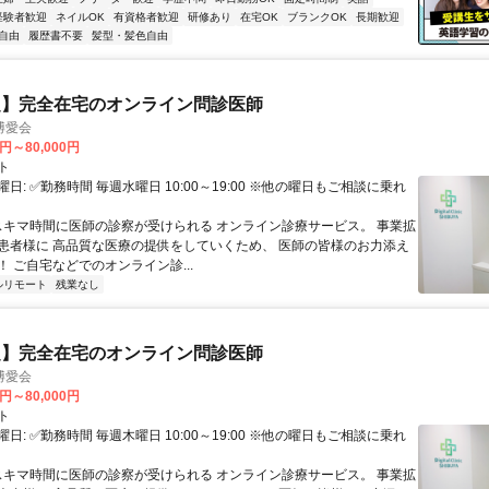
経験者歓迎
ネイルOK
有資格者歓迎
研修あり
在宅OK
ブランクOK
長期歓迎
自由
履歴書不要
髪型・髪色自由
定】完全在宅のオンライン問診医師
博愛会
0円～80,000円
ト
日: ✅勤務時間 毎週水曜日 10:00～19:00 ※他の曜日もご相談に乗れ
 スキマ時間に医師の診察が受けられる オンライン診療サービス。 事業拡
患者様に 高品質な医療の提供をしていくため、 医師の皆様のお力添え
 ご自宅などでのオンライン診...
ルリモート
残業なし
定】完全在宅のオンライン問診医師
博愛会
0円～80,000円
ト
日: ✅勤務時間 毎週木曜日 10:00～19:00 ※他の曜日もご相談に乗れ
 スキマ時間に医師の診察が受けられる オンライン診療サービス。 事業拡