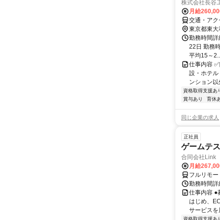
株式会社長谷
月給260,0
交通・アク
東京都東大
勤務時間詳
22日 勤務時
平均15～2..
仕事内容 
設・ホテル
ンション以
資格取得支援あ
賞与あり
育休
同じ企業の求人
正社員
ゲームテ
合同会社Link
月給267,0
フルリモー
勤務時間詳細
仕事内容 
はじめ、E
サービスを展
資格取得支援あ