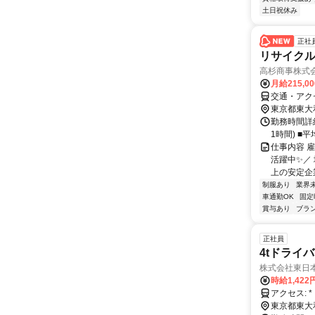
土日祝休み
正社
リサイクル
高杉商事株式
月給215,0
交通・アク
東京都東大
勤務時間詳細
1時間) ■
仕事内容 
活躍中✨／
上の安定企業
制服あり
業界
車通勤OK
固定
賞与あり
ブラ
正社員
4tドライバ
株式会社東日本
時給1,42
ア
東京都東大