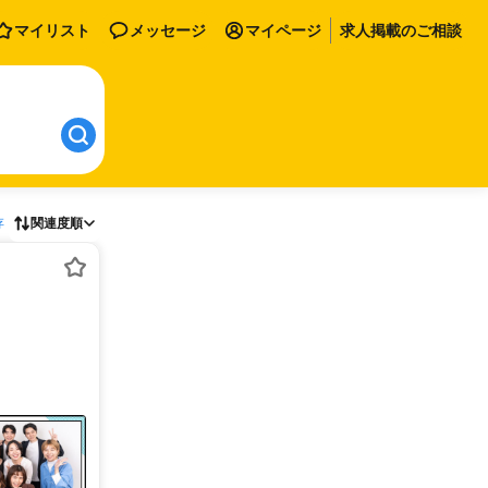
マイリスト
メッセージ
マイページ
求人掲載のご相談
存
関連度順