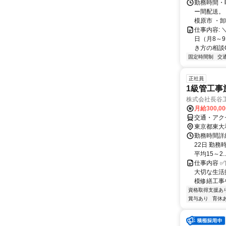
勤務時間・曜
ー間配送。
模原市 ・卸
仕事内容: 
日（月8～9
き方の相談OK
固定時間制
交
正社員
1級管工事
株式会社長谷
月給300,0
交通・アク
東京都東大
勤務時間詳
22日 勤務時
平均15～2..
仕事内容 
大切な生活
模修繕工事
資格取得支援あ
賞与あり
育休