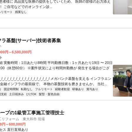
患者様に 高品質な医療の提供をしていくため、 医師の皆様のお力添え
 ご自宅などでのオンライン診...
ルリモート
残業なし
フラ基盤(サーバー)技術者募集
子
000円～6,500,000円
ト
 実働時間：1日あたり8時間 平均勤務日数：1ヶ月あたり19日 〜 20日
18:00（休憩60分） ※案件状況により時間外勤務が 発生する場合がござ
/_/_/_/_/_/_/_/_/_/_/_/_/_/_/_/_/ メガバンク基盤を支える インフラエン
 金融インフラの最前線で、 本物の基盤技術を磨きませんか。 当社...
り
固定時間制
転勤なし
フルリモート
経験者歓迎
研修あり
賞与あり
費支給
土日祝休み
ひげOK
髪型・髪色自由
ープの1級管工事施工管理技士
工リフォーム 東大和市 現場
00円～600,000円
セス 直行直帰あり