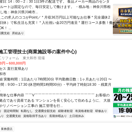
日: 14：00～2：30 1日3件の配送です。 食品メーカー商品のセンタ
 ルートは固定なので、毎日安定して働けます。 ・積み地：神奈川県相
し地：神奈川県川崎市...
＼この求人のココがPoint／ * 月収36万円以上可能なお仕事 * 完全週休2
日休）で私生活も充実！ * 入社祝い金20万円進呈 * 運行コース多数！働
！ ...
通費支給
昇給あり
施工管理技士(商業施設等の案件中心)
工リフォーム 東大和市 現場
00円～600,000円
セス 直行直帰あり
和市
細 実働時間：1日あたり7時間30分 平均勤務日数：1ヶ月あたり20日 〜
間：9:00～17:30 (休憩時間1時間00分) ・平均終了時刻18:30 ・残業月
.
✅簡単な仕事内容 ￣￣V￣￣￣￣￣￣￣￣￣￣￣￣￣￣￣￣￣ お客様の
拠点であり資産である マンションを長く安心して住めるように、 大規
やリノベーション工事の 施工管理を行...
り
固定時間制
転勤なし
交通費全額支給
経験者歓迎
有資格者歓迎
研修あり
あり
交通費支給
資格取得手当あり
長期休暇あり
土日祝休み
業務委託