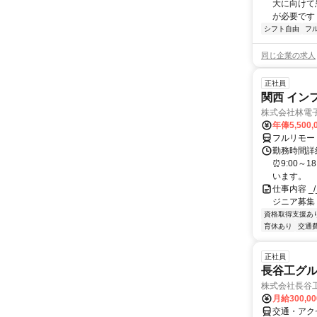
大に向けて
が必要です！
シフト自由
フ
同じ企業の求人
正社員
関西 イン
株式会社林電
年俸5,500,
フルリモー
勤務時間詳細
⏰9:00～
います。
仕事内容 _/_
ジニア募集
資格取得支援あ
育休あり
交通
正社員
長谷工グル
株式会社長谷
月給300,0
交通・アク