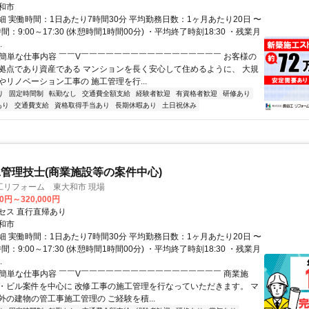
和市
細 実働時間：1日あたり7時間30分 平均勤務日数：1ヶ月あたり20日 〜
間：9:00～17:30 (休憩時間1時間00分) ・平均終了時刻18:30 ・残業月
.
✅簡単な仕事内容 ￣￣V￣￣￣￣￣￣￣￣￣￣￣￣￣￣￣￣￣ お客様の
拠点であり資産である マンションを長く安心して住めるように、 大規
やリノベーション工事の 施工管理を行...
り
固定時間制
転勤なし
交通費全額支給
経験者歓迎
有資格者歓迎
研修あり
あり
交通費支給
資格取得手当あり
長期休暇あり
土日祝休み
管理技士(商業施設等の案件中心)
工リフォーム 東大和市 現場
00円～320,000円
セス 直行直帰あり
和市
細 実働時間：1日あたり7時間30分 平均勤務日数：1ヶ月あたり20日 〜
間：9:00～17:30 (休憩時間1時間00分) ・平均終了時刻18:30 ・残業月
.
✅簡単な仕事内容 ￣￣V￣￣￣￣￣￣￣￣￣￣￣￣￣￣￣￣￣ 商業施
・ビル案件を中心に 改修工事の施工管理を行なっていただきます。 マ
外の建物の管工事施工管理の ご経験を積...