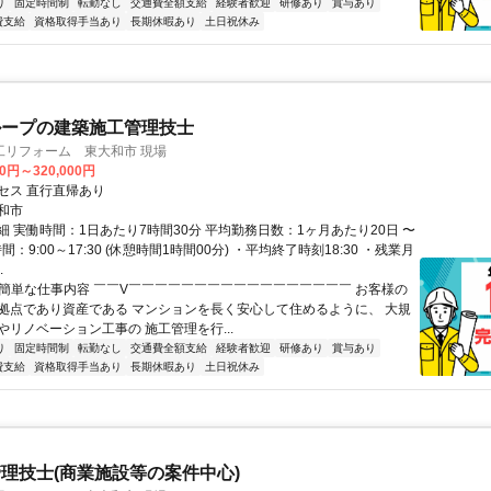
り
固定時間制
転勤なし
交通費全額支給
経験者歓迎
研修あり
賞与あり
費支給
資格取得手当あり
長期休暇あり
土日祝休み
ループの建築施工管理技士
工リフォーム 東大和市 現場
00円～320,000円
セス 直行直帰あり
和市
細 実働時間：1日あたり7時間30分 平均勤務日数：1ヶ月あたり20日 〜
間：9:00～17:30 (休憩時間1時間00分) ・平均終了時刻18:30 ・残業月
.
✅簡単な仕事内容 ￣￣V￣￣￣￣￣￣￣￣￣￣￣￣￣￣￣￣￣ お客様の
拠点であり資産である マンションを長く安心して住めるように、 大規
やリノベーション工事の 施工管理を行...
り
固定時間制
転勤なし
交通費全額支給
経験者歓迎
研修あり
賞与あり
費支給
資格取得手当あり
長期休暇あり
土日祝休み
理技士(商業施設等の案件中心)