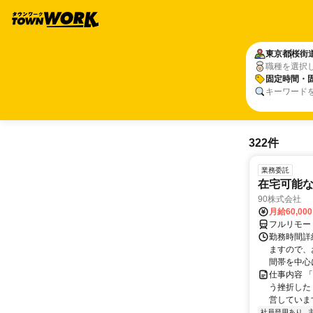
東京都
桜街
職種を選択
固定時間・
キーワード
322件
業務委託
在宅可能
90株式会社
月給60,00
フルリモー
勤務時間詳
ますので、お
間帯を中心に
仕事内容 
う挫折したく
営しています
社員登用あり