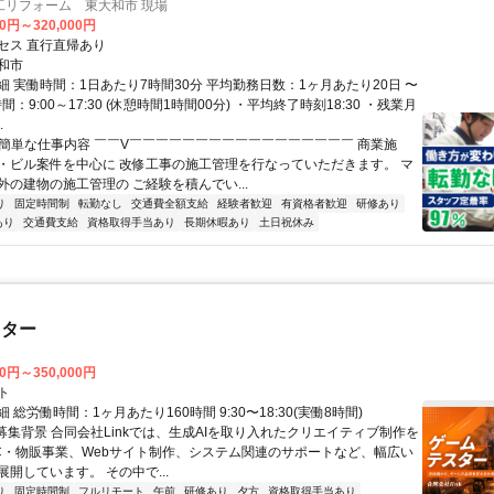
工リフォーム 東大和市 現場
00円～320,000円
セス 直行直帰あり
和市
細 実働時間：1日あたり7時間30分 平均勤務日数：1ヶ月あたり20日 〜
間：9:00～17:30 (休憩時間1時間00分) ・平均終了時刻18:30 ・残業月
.
✅簡単な仕事内容 ￣￣V￣￣￣￣￣￣￣￣￣￣￣￣￣￣￣￣￣ 商業施
・ビル案件を中心に 改修工事の施工管理を行なっていただきます。 マ
外の建物の施工管理の ご経験を積んでい...
り
固定時間制
転勤なし
交通費全額支給
経験者歓迎
有資格者歓迎
研修あり
あり
交通費支給
資格取得手当あり
長期休暇あり
土日祝休み
スター
00円～350,000円
ト
 総労働時間：1ヶ月あたり160時間 9:30〜18:30(実働8時間)
●募集背景 合同会社Linkでは、生成AIを取り入れたクリエイティブ制作を
C・物販事業、Webサイト制作、システム関連のサポートなど、幅広い
開しています。 その中で...
り
固定時間制
フルリモート
午前
研修あり
夕方
資格取得手当あり