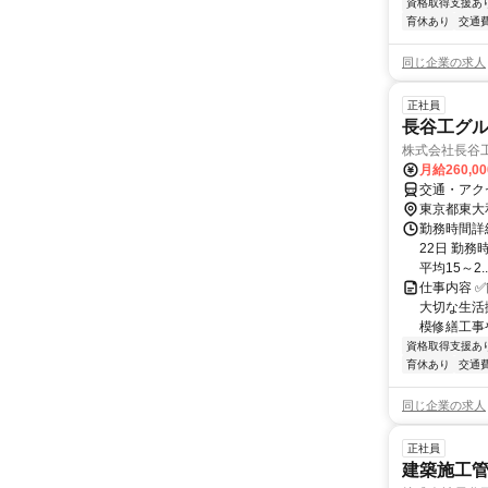
資格取得支援あ
育休あり
交通
同じ企業の求人
正社員
長谷工グ
株式会社長谷
月給260,0
交通・アク
東京都東大
勤務時間詳
22日 勤務時
平均15～2..
仕事内容 
大切な生活
模修繕工事
資格取得支援あ
育休あり
交通
同じ企業の求人
正社員
建築施工管