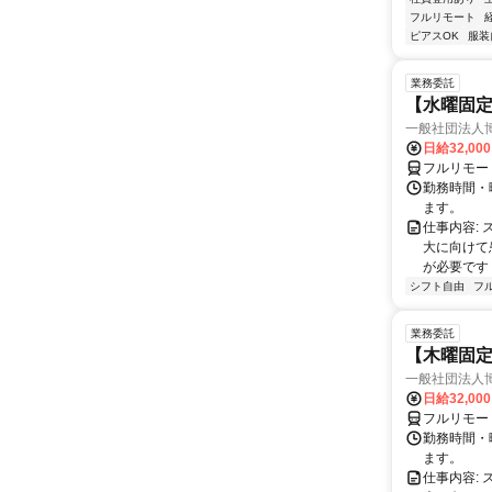
フルリモート
ピアスOK
服装
業務委託
【水曜固
一般社団法人
日給32,00
フルリモー
勤務時間・曜
ます。
仕事内容:
大に向けて
が必要です！
シフト自由
フ
業務委託
【木曜固
一般社団法人
日給32,00
フルリモー
勤務時間・曜
ます。
仕事内容: