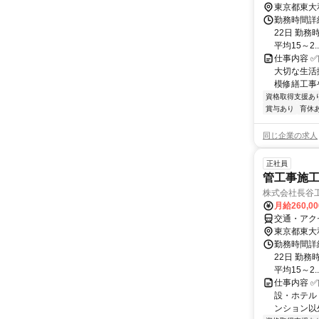
東京都東大
勤務時間詳
22日 勤務時
平均15～2..
仕事内容 
大切な生活
模修繕工事
資格取得支援あ
賞与あり
育休
同じ企業の求人
正社員
管工事施工
株式会社長谷
月給260,0
交通・アク
東京都東大
勤務時間詳
22日 勤務時
平均15～2..
仕事内容 
設・ホテル
ンション以