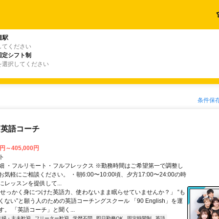
道駅
してください
固定シフト制
を選択してください
条件保
な英語コーチ
0円～405,000円
ト
細 ・フルリモート・フルフレックス ※勤務時間はご希望第一で調整し
気軽にご相談ください。 ・朝6:00〜10:00頃、夕方17:00〜24:00の時
レッスンを提供して...
「せっかく身につけた英語力、使わないまま眠らせていませんか？」 “も
ない”と願う人のための英語コーチングスクール 「90 English」を運
。 「英語コーチ」と聞く...
主婦・主夫歓迎
フリーター歓迎
学歴不問
即日勤務OK
固定時間制
英語