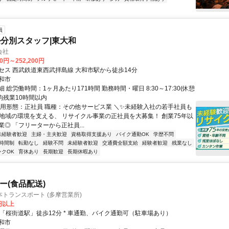
員
分別スタッフ|東大和
会社
00円～252,200円
セス 西武鉄道東西武拝島線 大和市駅から徒歩14分
和市
 総労働時間：1ヶ月あたり171時間 勤務時間・曜日 8:30～17:30(休憩
平均残業10時間以内
雇用形態：正社員 職種：その他サービス業 ＼✨未経験入社の若手社員も
 地域の環境を支える、 リサイクル事業の正社員を大募集！ 創業75年以
◎ 「フリーターから正社員...
未経験者歓迎
主婦・主夫歓迎
資格取得支援あり
バイク通勤OK
学歴不問
時間制
転勤なし
経験不問
未経験者歓迎
交通費全額支給
経験者歓迎
残業なし
ンクOK
育休あり
長期歓迎
長期休暇あり
ー(食品配送)
トランスポート (多摩営業所)
2円以上
クセス: * 「桜街道駅」徒歩12分 * 車通勤、バイク通勤可（駐車場あり）
和市