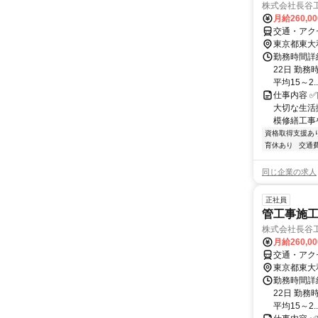
株式会社長谷
月給260,0
交通・アク
東京都東大
勤務時間詳
22日 勤務時
平均15～2..
仕事内容 
大切な生活
模修繕工事
資格取得支援あ
育休あり
交通
同じ企業の求人
正社員
管工事施工
株式会社長谷
月給260,0
交通・アク
東京都東大
勤務時間詳
22日 勤務時
平均15～2..