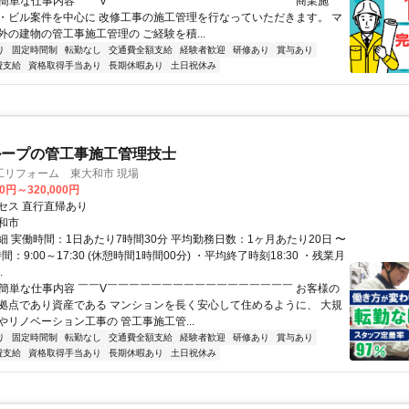
✅簡単な仕事内容 ￣￣V￣￣￣￣￣￣￣￣￣￣￣￣￣￣￣￣￣ 商業施
・ビル案件を中心に 改修工事の施工管理を行なっていただきます。 マ
外の建物の管工事施工管理の ご経験を積...
り
固定時間制
転勤なし
交通費全額支給
経験者歓迎
研修あり
賞与あり
費支給
資格取得手当あり
長期休暇あり
土日祝休み
ループの管工事施工管理技士
工リフォーム 東大和市 現場
00円～320,000円
セス 直行直帰あり
和市
細 実働時間：1日あたり7時間30分 平均勤務日数：1ヶ月あたり20日 〜
間：9:00～17:30 (休憩時間1時間00分) ・平均終了時刻18:30 ・残業月
.
✅簡単な仕事内容 ￣￣V￣￣￣￣￣￣￣￣￣￣￣￣￣￣￣￣￣ お客様の
拠点であり資産である マンションを長く安心して住めるように、 大規
やリノベーション工事の 管工事施工管...
り
固定時間制
転勤なし
交通費全額支給
経験者歓迎
研修あり
賞与あり
費支給
資格取得手当あり
長期休暇あり
土日祝休み