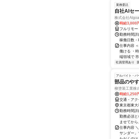
業務委託
自社AIセ
株式会社Algoa
時給3,000
フルリモー
勤務時間詳細
稼働日数・
仕事内容 
働ける ・時
端領域で 市
社員登用あり
アルバイト・パ
部品のや
柳塗装工業株
時給1,250
交通・アク
東京都東大
勤務時間詳細 
勤務必須と
ませてから、 
仕事内容 
サンダー」
ただくのは