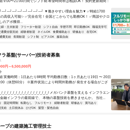
 9:00〜21:00の間でシフト制 希望時間帯は相談OK！ 契約更新期間：
┘─┘─┘─┘─┘─┘─┘─┘─┘ ▼働きやすい理由＆魅力▼ ✅時給1700
0円の高収入可能✨ ✅完全在宅！全国どこからでも勤務OK！ ✅商談やクロ
のアポ獲得...
主婦・主夫歓迎
フリーター歓迎
シフト自由
学歴不問
即日勤務OK
職場見学可
交通費全額支給
経験者歓迎
ネイルOK
食費補助あり
研修あり
在宅OK
通費支給
長期歓迎
シフト制
ピアスOK
服装自由
フラ基盤(サーバー)技術者募集
子
000円～6,500,000円
ト
 実働時間：1日あたり8時間 平均勤務日数：1ヶ月あたり19日 〜 20日
18:00（休憩60分） ※案件状況により時間外勤務が 発生する場合がござ
/_/_/_/_/_/_/_/_/_/_/_/_/_/_/_/_/ メガバンク基盤を支える インフラエン
 金融インフラの最前線で、 本物の基盤技術を磨きませんか。 当社...
り
固定時間制
転勤なし
フルリモート
経験者歓迎
研修あり
賞与あり
費支給
土日祝休み
ひげOK
髪型・髪色自由
ループの建築施工管理技士