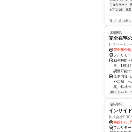
フルリモート
ピアスOK
服装
同じ企業の求人
業務委託
完全在宅
ビズパートナ
完全歩合制
フルリモー
勤務時間・曜
日、1日1
調整可能です
仕事内容:
や店舗）へ
案。弊社の
週1日からOK
業務委託
インサイ
株式会社DREA
時給1,700
フルリモー