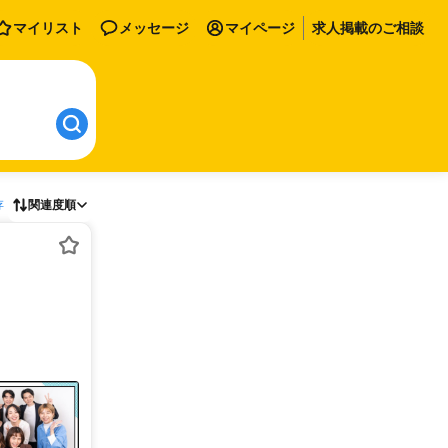
マイリスト
メッセージ
マイページ
求人掲載のご相談
存
関連度順