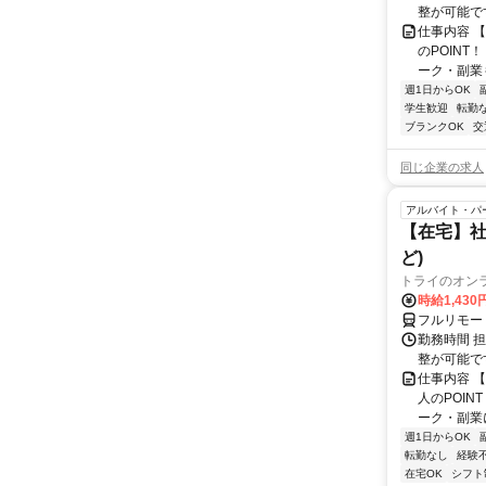
整が可能で
仕事内容 
のPOINT
ーク・副業も
週1日からOK
学生歓迎
転勤
ブランクOK
交
同じ企業の求人
アルバイト・パ
【在宅】社
ど)
トライのオン
時給1,430
フルリモー
勤務時間 
整が可能で
仕事内容 
人のPOIN
ーク・副業に
週1日からOK
転勤なし
経験
在宅OK
シフト