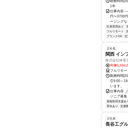
勤務時間詳細
1年
仕事内容 ─
円〜370
ージングなし
社員登用あり
フルリモート
ブランクOK
交
正社員
関西 イン
株式会社林電
年俸5,500,
フルリモー
勤務時間詳細
⏰9:00～
います。
仕事内容 _/_
ジニア募集
資格取得支援あ
育休あり
交通
正社員
長谷工グ