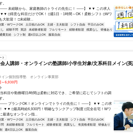
す。
【―― 未経験から、家庭教師のトライの先生に！ ――】 ▼▼ この求人
！ ▼▼ □得意な科目だけでOK！ □週1日・1時間～OK！柔軟シフト □Wワ
大歓迎！ □未経験...
副業・WワークOK
土日祝のみOK
主婦・主夫歓迎
シフト自由
平日のみOK
なし
経験不問
英語
未経験者歓迎
フルリモート
経験者歓迎
残業なし
研修あり
通費支給
シフト制
週4日以上OK
服装自由
ート
会人講師・オンラインの塾講師/小学生対象/文系科目メイン(
ライン個別指導塾 オンライン事業部
円～6,930円
ト
担当科目や勤務曜日/時間は柔軟に対応でき、ご希望に応じてシフトの調
す。
【―― ブランクOK！オンラインでトライの先生に！ ――】 ▼▼ この求
T！ ▼▼ □最高時給6,930円！明確なランクアップ制度 □完全在宅！Wワ
最適なオンライン指...
副業・WワークOK
土日祝のみOK
主婦・主夫歓迎
シフト自由
平日のみOK
不問
未経験者歓迎
フルリモート
経験者歓迎
残業なし
有資格者歓迎
研修あり
制
週4日以上OK
服装自由