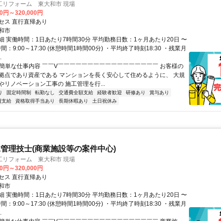
工リフォーム 東大和市 現場
00円～320,000円
セス 直行直帰あり
和市
細 実働時間：1日あたり7時間30分 平均勤務日数：1ヶ月あたり20日 〜
間：9:00～17:30 (休憩時間1時間00分) ・平均終了時刻18:30 ・残業月
.
✅簡単な仕事内容 ￣￣V￣￣￣￣￣￣￣￣￣￣￣￣￣￣￣￣￣ お客様の
拠点であり資産である マンションを長く安心して住めるように、 大規
やリノベーション工事の 施工管理を行...
り
固定時間制
転勤なし
交通費全額支給
経験者歓迎
研修あり
賞与あり
費支給
資格取得手当あり
長期休暇あり
土日祝休み
管理技士(商業施設等の案件中心)
工リフォーム 東大和市 現場
00円～320,000円
セス 直行直帰あり
和市
細 実働時間：1日あたり7時間30分 平均勤務日数：1ヶ月あたり20日 〜
間：9:00～17:30 (休憩時間1時間00分) ・平均終了時刻18:30 ・残業月
.