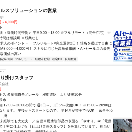
ールスソリューションの営業
ge
円～4,000円
ト
 ＜稼働時間帯例＞ 平日9:00～18:00 ※フルリモート（完全在宅） ※
時間は相談可 ※残業なし
＜求人のポイント＞ ・フルリモート×完全週休2日！ 場所を選ばず自由に
給3,000～4,000円！ スキルに応じた高単価報酬 ・AI×セールスの最先
場価値の高い...
固定時間制
フルリモート
経験者歓迎
在宅OK
長期歓迎
ート
すり掛けスタッフ
式会社
円
セス 多摩都市モノレール「桜街道駅」より徒歩10分
和市
12:00～20:00の間で 週3日～、1日5h～勤務OK！ ※15:00～20:00は
なります。 午後からスタートなので、 早起きが苦手でもOK！ 家事を済
掛...
＼未経験でも大丈夫！／ 自動車用塗装部品の表面を 「やすり」や「電動
で丁寧に仕上げる 【仕上げ専任スタッフ】を募集しています。 担当い
、工場内での軽作業。 未経験から始...