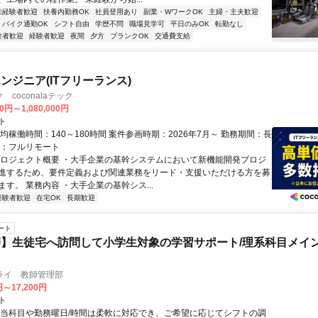
未経験者歓迎
扶養内勤務OK
社員登用あり
副業・WワークOK
主婦・主夫歓迎
バイク通勤OK
シフト自由
学歴不問
職場見学可
平日のみOK
転勤なし
験者歓迎
経験者歓迎
夜間
夕方
ブランクOK
交通費支給
ンジニア(ITフリーランス)
coconalaテック
0円～1,080,000円
ト
均稼働時間：140～180時間 案件参画時期：2026年7月～ 勤務期間：長
態：フルリモート
プロジェクト概要 ・大手企業の基幹システムにおいて新機能開発プロジ
進するため、要件定義および関連業務をリード・支援いただける方を募
す。 業務内容 ・大手企業の基幹シス...
経験者歓迎
在宅OK
長期歓迎
ート
】生徒宅へ訪問して小学生対象の学習サポート/理系科目メイン
ライ 教師管理部
円～17,200円
ト
担当科目や勤務曜日/時間は柔軟に対応でき、ご希望に応じてシフトの調