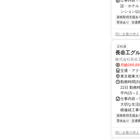
仕事内容 
設・ホテル
ンション以
資格取得支援あ
育休あり
交通
同じ企業の求人
正社員
長谷工グ
株式会社長谷
月給260,0
交通・アク
東京都東大
勤務時間詳
22日 勤務時
平均15～2..
仕事内容 
大切な生活
模修繕工事
資格取得支援あ
育休あり
交通
同じ企業の求人