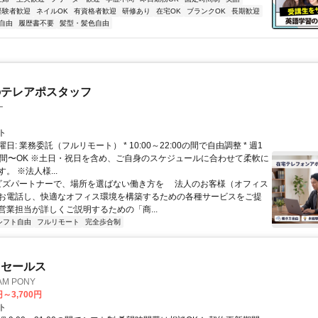
経験者歓迎
ネイルOK
有資格者歓迎
研修あり
在宅OK
ブランクOK
長期歓迎
自由
履歴書不要
髪型・髪色自由
のテレアポスタッフ
ー
ト
日: 業務委託（フルリモート） * 10:00～22:00の間で自由調整 * 週1
時間〜OK ※土日・祝日を含め、ご自身のスケジュールに合わせて柔軟に
。 ※法人様...
 ビズパートナーで、場所を選ばない働き方を 法人のお客様（オフィス
お電話し、快適なオフィス環境を構築するための各種サービスをご提
営業担当が詳しくご説明するための「商...
シフト自由
フルリモート
完全歩合制
ドセールス
M PONY
円～3,700円
ト