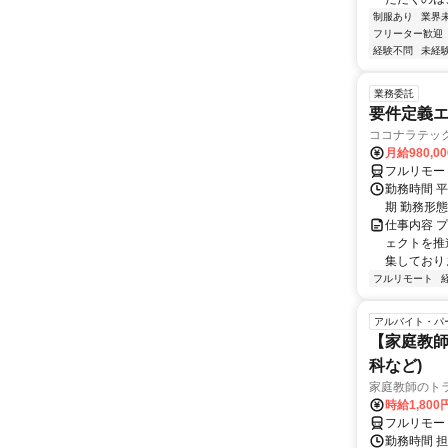
制服あり
業界
フリーター歓迎
経験不問
未経
業務委託
要件定義エ
ココナラテック 
月給980,00
フルリモー
勤務時間 平
期 勤務形
仕事内容 
ェクトを推
集しておりま
フルリモート
アルバイト・パ
【家庭教師
科など)
家庭教師のト
時給1,800
フルリモー
勤務時間 