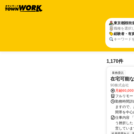
東京都
桜街
職種を選択
経験者・有
キーワード
1,170件
業務委託
在宅可能
90株式会社
月給60,00
フルリモー
勤務時間詳
ますので、お
間帯を中心に
仕事内容 
う挫折したく
営しています
社員登用あり