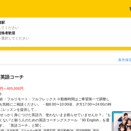
道駅
してください
資格者歓迎
を選択してください
条件保
な英語コーチ
0円～405,000円
ト
細 ・フルリモート・フルフレックス ※勤務時間はご希望第一で調整し
気軽にご相談ください。 ・朝6:00〜10:00頃、夕方17:00〜24:00の時
レッスンを提供して...
「せっかく身につけた英語力、使わないまま眠らせていませんか？」 “も
ない”と願う人のための英語コーチングスクール 「90 English」を運
。 「英語コーチ」と聞く...
主婦・主夫歓迎
フリーター歓迎
学歴不問
即日勤務OK
固定時間制
英語