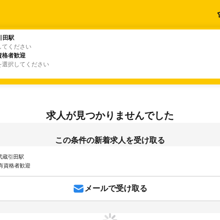
引田駅
引田駅
してください
資格者歓迎
資格者歓迎
を選択してください
求人が見つかりませんでした
この条件の新着求人を受け取る
 武蔵引田駅
有資格者歓迎
メールで受け取る