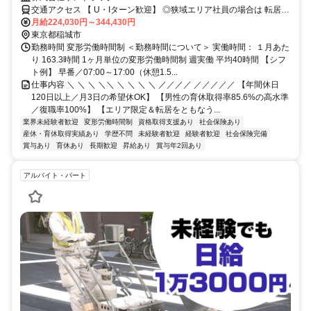
インの仕事
交通アクセス 【 U・Iターン歓迎】 ◎狭域エリア社員の場合は 転居を
伴う転勤はありません。 ◎マイカー通勤OK
月給224,030円～344,430円
東京都稲城市
勤務時間 変形労働時間制 ＜勤務時間について＞ 実働時間： １月あた
り 163.3時間 1ヶ月単位の変形労働時間制 週実働 平均40時間 【シフ
ト例】 早番／07:00～17:00（休憩1.5...
仕事内容 ＼ ＼ ＼ ＼＼ ＼ ＼ ＼ ＼ ／／／／ ／／／／／ 【年間休日
120日以上／月3日の希望休OK】 【男性の育休取得率85.6%の高水準
／復職率100%】 【エリア限定＆転居をともなう...
業界未経験者歓迎
変形労働時間制
資格取得支援あり
社会保険あり
産休・育休取得実績あり
学歴不問
未経験者歓迎
経験者歓迎
社会保険完備
賞与あり
育休あり
長期歓迎
昇給あり
賞与年2回あり
アルバイト・パート