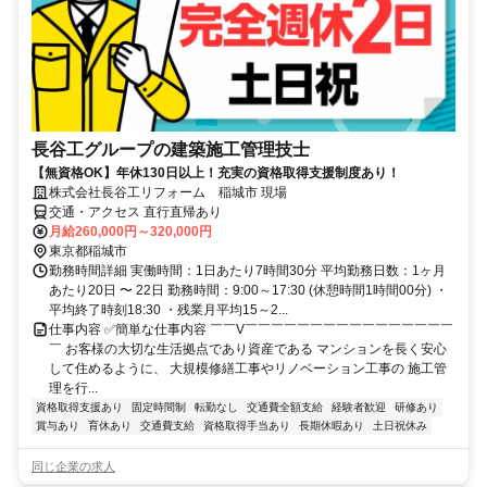
長谷工グループの建築施工管理技士
【無資格OK】年休130日以上！充実の資格取得支援制度あり！
株式会社長谷工リフォーム 稲城市 現場
交通・アクセス 直行直帰あり
月給260,000円～320,000円
東京都稲城市
勤務時間詳細 実働時間：1日あたり7時間30分 平均勤務日数：1ヶ月
あたり20日 〜 22日 勤務時間：9:00～17:30 (休憩時間1時間00分) ・
平均終了時刻18:30 ・残業月平均15～2...
仕事内容 ✅簡単な仕事内容 ￣￣V￣￣￣￣￣￣￣￣￣￣￣￣￣￣￣￣
￣ お客様の大切な生活拠点であり資産である マンションを長く安心
して住めるように、 大規模修繕工事やリノベーション工事の 施工管
理を行...
資格取得支援あり
固定時間制
転勤なし
交通費全額支給
経験者歓迎
研修あり
賞与あり
育休あり
交通費支給
資格取得手当あり
長期休暇あり
土日祝休み
同じ企業の求人