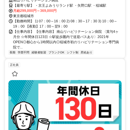
OPEN⭕都心から1時間以内⭕稲城市初のリハビリテーション専門病院
南山リハビリテーション病院
です❗️
【最寄り駅】 ・京王よみうりランド駅 ・矢野口駅 ・稲城駅
月給299,000円～369,000円
東京都稲城市
【勤務時間】 1) 07：00～16：00 2) 08：30～17：30 3) 10：00～
19：00 【夜勤】17：00～翌9：00
【仕事内容】 【仕事内容】 南山リハビリテーション病院 〈賞与4ヶ
月分 ☆年間休日123日 ☆駅徒歩圏内で送迎バスあり〉2021年
OPEN◎都心から1時間以内◎稲城市初のリハビリテーション専門病
院で...
長期
学歴不問
経験者歓迎
ブランクOK
シフト制
昇給あり
正社員