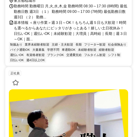
東京都稲城市
勤務時間 勤務曜日 月,火,水,木,金 勤務時間 08:30～17:30 (8時間) 最低
勤務日数 週3日 （１） 勤務時間 09:00～17:00 (7時間) 最低勤務日数
週3日 （２） 勤務...
基本情報 ＜座り作業＞週３日～OK！もちろん週５日も大歓迎！時間
も選べるからあなたにピッタリがきっとある！嬉しい土日祝休み！
日払いOK｜週払いOK｜未経験歓迎｜大増員｜高時給｜長期｜週３日
～OK｜面...
制服あり
業界未経験者歓迎
主婦・主夫歓迎
長期
フリーター歓迎
社会保険あり
バイク通勤OK
大量募集
学歴不問
車通勤OK
未経験者歓迎
経験者歓迎
週払いOK
有資格者歓迎
ブランクOK
交通費支給
フルタイム歓迎
シフト制
日払いOK
週4日以上OK
正社員