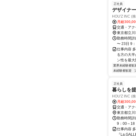
正社員
デザイナ
HOU'Z INC
月給300,0
交通・アク
東京都立川
勤務時間詳
〜 23日 
仕事内容 
る方の大半
ン性を最大限
業界未経験者歓
未経験者歓迎
正社員
暮らしを提
HOU'Z INC
月給300,0
交通・アク
東京都立川
勤務時間詳
9：00～1
仕事内容 
『La.GA