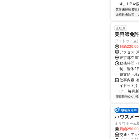
す。HPや
業界未経験者歓
未経験者歓迎
正社員
美容師免許
アイドット立
月給220,0
ア
東京都立川
勤務時間・曜日
制、週休2日
費支給 ~月2万
仕事内容: 
イドット)
げ、 毎月新
即日勤務OK
残
ハウスメー
ミサワホーム
月給250,0
交通・アク