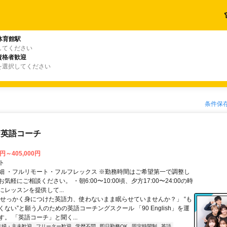
体育館駅
してください
資格者歓迎
を選択してください
条件保
な英語コーチ
0円～405,000円
ト
細 ・フルリモート・フルフレックス ※勤務時間はご希望第一で調整し
気軽にご相談ください。 ・朝6:00〜10:00頃、夕方17:00〜24:00の時
レッスンを提供して...
「せっかく身につけた英語力、使わないまま眠らせていませんか？」 “も
ない”と願う人のための英語コーチングスクール 「90 English」を運
。 「英語コーチ」と聞く...
主婦・主夫歓迎
フリーター歓迎
学歴不問
即日勤務OK
固定時間制
英語