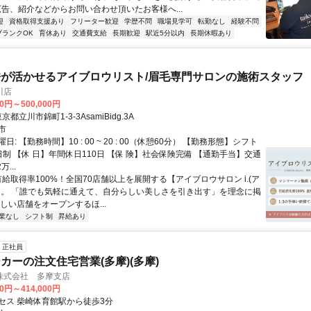
広告、紹介などからお問い合わせ頂いたお客様へ...
迎
資格取得支援あり
フリーター歓迎
学歴不問
職場見学可
転勤なし
経験不問
ブランクOK
育休あり
交通費支給
長期歓迎
駅近5分以内
長期休暇あり
が活かせるアイブロウリスト/眉毛専門サロンの施術スタッフ
川店
00円～500,000円
クセス: 東京都立川市錦町1-3-3AsamiBidg.3A
市
: 【勤務時間】10 : 00 ~ 20 : 00（休憩60分） 【勤務形態】シフト
制 【休 日】年間休日110日 【保 険】社会保険完備 【通勤手当】交通
...
有給取得率100%！全国70店舗以上を展開する【アイブロウサロン i.(ア
】。 「誰でも気軽に通えて、自分らしい美しさを引き出す」を理念に掲
しい店舗をオープンするほ...
業なし
シフト制
昇給あり
正社員
カーの注文住宅営業(多摩)(多摩)
株式会社 多摩支店
00円～414,000円
セス 柴崎体育館駅から徒歩3分