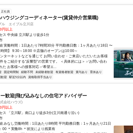
正社員
ハウジングコーディネーター(賃貸仲介営業職)
ブル エイブル立川店
20円以上
セス 中央線 立川駅より徒歩1分
市
細 実働時間：1日あたり7時間30分 平均勤務日数：1ヶ月あたり18日 〜
時間】 9:30～18:00 ※店舗のオープンは10:00～
インターネットなどを通じて お問い合わせ・ご来店いただいたお客様
物件をご紹介する“反響型”の営業です。 ＜具体的には＞ ✅お問い合わ
た お客様への接客対応 ✅希望エ...
迎
固定時間制
経験不問
未経験者歓迎
有資格者歓迎
賞与あり
育休あり
期歓迎
駅近5分以内
資格取得手当あり
ー歓迎|飛び込みなしの住宅アドバイザー
 (株式会社ハウズ)
00円以上
セス 「立川駅」南口より徒歩3分(立川南通り沿い)
市
細 みなし労働時間：1日あたり8時間 平均勤務日数：1ヶ月あたり21日
8：00 ＊実働8h ＊状況により残業有