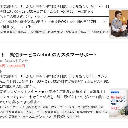
市
 実働時間：1日あたり8時間 平均勤務日数：1ヶ月あたり19日 〜 20日
間 10：00～19：00 ■コアタイムなし ■休憩60分 ■残業あり
＼＼✨この求人のポイント✨／／ ━━━━━━━━━━━━━━━━━━
イン賞36年連続受賞の実績！ ✅未経験OK！ ✅年間休日127日！ ✅イ
制度あり！ ＜＜仕...
有資格者歓迎
賞与あり
交通費支給
駅近5分以内
資格取得手当あり
長期休暇あり
ト 民泊サービスAirbnbのカスタマーサポート
ance Japan株式会社
00円～360,000円
ト
細 実働時間：1日あたり8時間 平均勤務日数：1ヶ月あたり21日 ▼シフ
祝日含む週5日勤務 17：00～翌9：00の間で実働8時間（土日祝含む週5
1時間休憩の他に前半...
★新規プロジェクトスタート★ ✅ 完全在宅勤務♪ ✅ 弊社でしか募集をし
ジションです♪ ✅ これからの組織を一緒に形づくるやりがい ✅ 前例にと
しい挑戦ができる環境 ✅...
迎
ランチタイム
社員登用あり
副業・WワークOK
フリーター歓迎
学歴不問
不問
未経験者歓迎
フルリモート
経験者歓迎
ネイルOK
有資格者歓迎
研修あり
クOK
育休あり
オープニングスタッフ
長期歓迎
シフト制