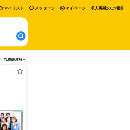
マイリスト
メッセージ
マイページ
求人掲載のご相談
存
関連度順