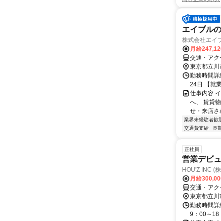
エイブルの
株式会社エイ
月給247,1
交通・アク
東京都立川
勤務時間詳
24日 【就業
仕事内容 
へ、 賃貸
せ・来店され
業界未経験者歓
交通費支給
長
正社員
営業デビュ
HOU'Z INC
月給300,0
交通・アク
東京都立川
勤務時間詳
9：00～1