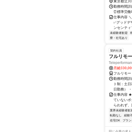
東京都立川
勤務時間詳細
⏰標準労働時
仕事内容 
✅グッドデザ
ンセンティブ
未経験者歓迎
寮・社宅あり
契約社員
フルリモー
Teleperform
月給330,0
フルリモー
勤務時間詳
ト制：土日
日勤務） ・
仕事内容 
ていないポ
らわれず、新
業界未経験者歓
転勤なし
経験
在宅OK
ブラン
同じ企業の求人