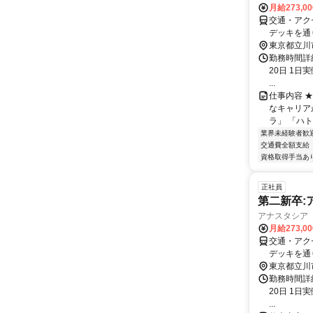
月給273,0
交通・アク
デッキを通
口へ徒歩1
東京都立川
勤務時間詳
20日 1日実
...
仕事内容 
なキャリア
ラ」 「ハト
業界未経験者歓
交通費全額支給
資格取得手当あ
正社員
第二新卒:
アナスタシア 
月給273,0
交通・アク
デッキを通
口へ徒歩1
東京都立川
勤務時間詳
20日 1日実
...