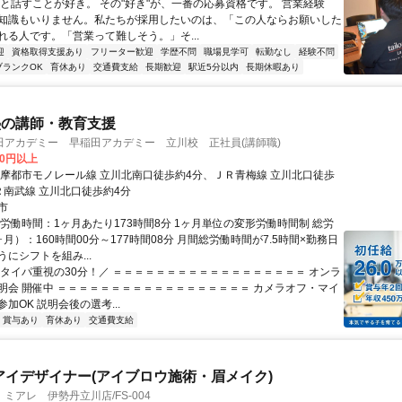
人と話すことが好き。 その"好き"が、一番の応募資格です。 営業経験
知識もいりません。私たちが採用したいのは、「この人ならお願いした
れる人です。「営業って難しそう。」そ...
迎
資格取得支援あり
フリーター歓迎
学歴不問
職場見学可
転勤なし
経験不問
ブランクOK
育休あり
交通費支給
長期歓迎
駅近5分以内
長期休暇あり
塾の講師・教育支援
田アカデミー 早稲田アカデミー 立川校 正社員(講師職)
00円以上
多摩都市モノレール線 立川北南口徒歩約4分、ＪＲ青梅線 立川北口徒歩
Ｒ南武線 立川北口徒歩約4分
市
総労働時間：1ヶ月あたり173時間8分 1ヶ月単位の変形労働時間制 総労
月）：160時間00分～177時間08分 月間総労働時間が7.5時間×勤務日
にシフトを組み...
＼タイパ重視の30分！／ ＝＝＝＝＝＝＝＝＝＝＝＝＝＝＝＝＝＝ オンラ
明会 開催中 ＝＝＝＝＝＝＝＝＝＝＝＝＝＝＝＝＝＝ カメラオフ・マイ
加OK 説明会後の選考...
賞与あり
育休あり
交通費支給
アイデザイナー(アイブロウ施術・眉メイク)
ミアレ 伊勢丹立川店/FS-004