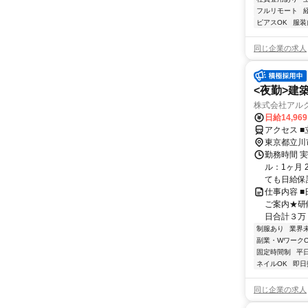
フルリモート
ピアスOK
服装
同じ企業の求人
<夜勤>建
株式会社アル
日給14,96
アクセス ■
東京都立川
勤務時間 
ル：1ヶ月 
ても日給保証
仕事内容 
ご案内★研
日合計３万
制服あり
業界
副業・WワークO
固定時間制
平
ネイルOK
即日
同じ企業の求人