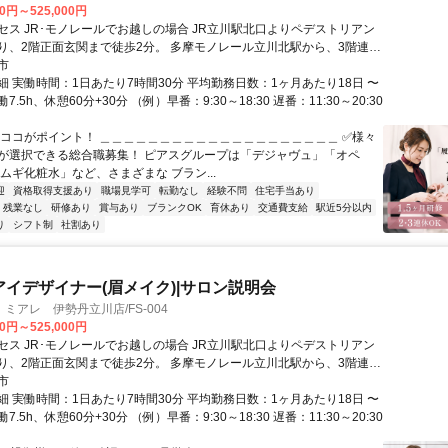
00円～525,000円
セス JR･モノレールでお越しの場合 JR立川駅北口よりペデストリアン
り、2階正面玄関まで徒歩2分。 多摩モノレール立川北駅から、3階連絡
分。
市
細 実働時間：1日あたり7時間30分 平均勤務日数：1ヶ月あたり18日 〜
働7.5h、休憩60分+30分 （例）早番：9:30～18:30 遅番：11:30～20:30
★ココがポイント！ ＿＿＿＿＿＿＿＿＿＿＿＿＿＿＿＿＿＿＿＿ ✅様々
が選択できる総合職募集！ ピアスグループは「デジャヴュ」「オペ
ムギ化粧水」など、さまざまな ブラン...
迎
資格取得支援あり
職場見学可
転勤なし
経験不問
住宅手当あり
残業なし
研修あり
賞与あり
ブランクOK
育休あり
交通費支給
駅近5分以内
り
シフト制
社割あり
アイデザイナー(眉メイク)|サロン説明会
ミアレ 伊勢丹立川店/FS-004
00円～525,000円
セス JR･モノレールでお越しの場合 JR立川駅北口よりペデストリアン
り、2階正面玄関まで徒歩2分。 多摩モノレール立川北駅から、3階連絡
分。
市
細 実働時間：1日あたり7時間30分 平均勤務日数：1ヶ月あたり18日 〜
働7.5h、休憩60分+30分 （例）早番：9:30～18:30 遅番：11:30～20:30