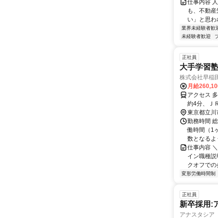
仕事内容 
も、不動産
い」と思わ
業界未経験者歓
未経験者歓迎
正社員
大手学習
株式会社早稲
月給260,1
アクセス 
約4分、Ｊ
東京都立川
勤務時間 
働時間（1ヶ
数となるよう
仕事内容 
イン職種説
クオフでの参
変形労働時間制
正社員
新卒採用:
アナスタシア 