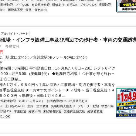
経験者歓迎
ネイルOK
有資格者歓迎
研修あり
在宅OK
ブランクOK
長期歓迎
自由
履歴書不要
髪型・髪色自由
アルバイト・パート
築現場・インフラ設備工事及び周辺での歩行者・車両の交通誘
ク 多摩支社
9円
立川駅 北口(約4分)／立川北駅(モノレール)南口(約4分)
市
実働時間：8時間/日 平均勤務日数：1ヶ月あたり8日～20日 シフトサイク
20:00～翌日5:00 （実働8時間） ◆勤務日応相談！ ◇仕事が早く終わっ
 ◎日勤希...
■日給１万４，９６９円＜手厚い待遇＞工事現場・周辺で歩行者・車両を
修手当現金支給 ★ーおすすめポイントー★ ＜研修＞ 当日現金支給！４
５０００円 ＜勤務後＞日勤１万４９６...
未経験者歓迎
短期（3ヵ月以内）
扶養内勤務OK
社員登用あり
K
土日祝のみOK
主婦・主夫歓迎
資格取得支援あり
フリーター歓迎
学歴不問
日のみOK
学生歓迎
経験不問
未経験者歓迎
交通費全額支給
経験者歓迎
払いOK