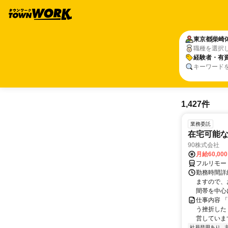
東京都
柴崎
職種を選択
経験者・有
キーワード
1,427件
業務委託
在宅可能
90株式会社
月給60,00
フルリモー
勤務時間詳
ますので、お
間帯を中心に
仕事内容 
う挫折したく
営しています
社員登用あり