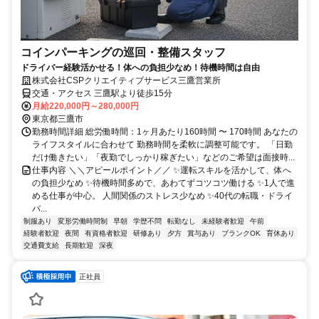
コインパーキングの巡回・整備スタッフ
ドライバー経験活かせる！体への負担少なめ！待機時間は自由
株式会社CSPクリエイティブサービス三鷹営業所
交通・アクセス 三鷹駅より徒歩15分
月給220,000円～280,000円
東京都三鷹市
勤務時間詳細 総労働時間：1ヶ月あたり160時間 〜 170時間 あなたの
ライフスタイルに合わせて 勤務時間を柔軟に調整可能です。 「日勤
だけ働きたい」「夜勤でしっかり稼ぎたい」などのご希望は面接時...
仕事内容 ＼＼アピールポイント／／ ✨運転スキルを活かして、体へ
の負担少なめ ✨待機時間多めで、あわてずコツコツ働ける ✨1人で進
める仕事が中心。 人間関係のストレス少なめ ✨40代の転職・ドライ
バ...
制服あり
変形労働時間制
早朝
学歴不問
転勤なし
未経験者歓迎
午前
経験者歓迎
夜間
有資格者歓迎
研修あり
夕方
賞与あり
ブランクOK
育休あり
交通費支給
長期歓迎
深夜
正社員