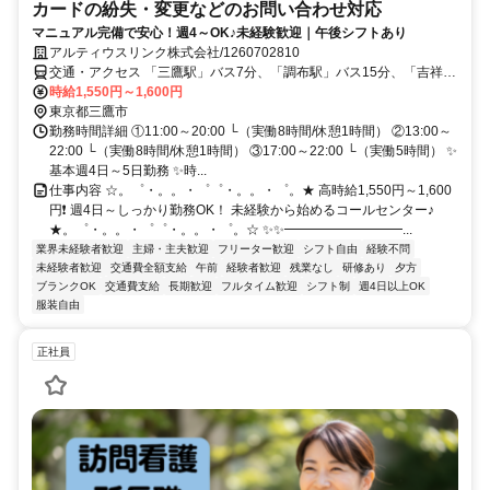
カードの紛失・変更などのお問い合わせ対応
マニュアル完備で安心！週4～OK♪未経験歓迎｜午後シフトあり
アルティウスリンク株式会社/1260702810
交通・アクセス 「三鷹駅」バス7分、「調布駅」バス15分、「吉祥寺
駅」バス10分
時給1,550円～1,600円
東京都三鷹市
勤務時間詳細 ①11:00～20:00 └（実働8時間/休憩1時間） ②13:00～
22:00 └（実働8時間/休憩1時間） ③17:00～22:00 └（実働5時間） ✨
基本週4日～5日勤務 ✨時...
仕事内容 ☆。゜・。。・゜゜・。。・゜。★ 高時給1,550円～1,600
円❗ 週4日～しっかり勤務OK！ 未経験から始めるコールセンター♪
★。゜・。。・゜゜・。。・゜。☆ ✨✨━━━━━━━━━...
業界未経験者歓迎
主婦・主夫歓迎
フリーター歓迎
シフト自由
経験不問
未経験者歓迎
交通費全額支給
午前
経験者歓迎
残業なし
研修あり
夕方
ブランクOK
交通費支給
長期歓迎
フルタイム歓迎
シフト制
週4日以上OK
服装自由
正社員