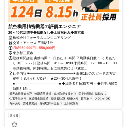
航空機用精密機器の評価エンジニア
20～40代活躍中◆転勤なし◆土日祝休み◆東京都
株式会社フォーラムエンジニアリング
交通・アクセス 三鷹駅1分
月給350,000円～550,000円
東京都三鷹市
勤務時間詳細 実働時間：1日あたり8時間 平均勤務日数：1ヶ月あた
り18日 〜 22日 勤務時間：9:00～18:00 休憩時間：12：00～13：00
※勤務時間、休憩時間ともに就業先により変動...
仕事内容 ■―――――――――――――■ 面接1回のスピード選考実
施中！ 8月入社大歓迎！ ★20～30代活躍中！
■―――――――――――――■ ◆経験者月給35万円～ ◆月平均残業
時間8.15h...
業界未経験者歓迎
無期雇用派遣
資格取得支援あり
固定時間制
転勤なし
住宅手当あり
交通費全額支給
経験者歓迎
研修あり
賞与あり
ブランクOK
育休あり
交通費支給
資格取得手当あり
土日祝休み
正社員