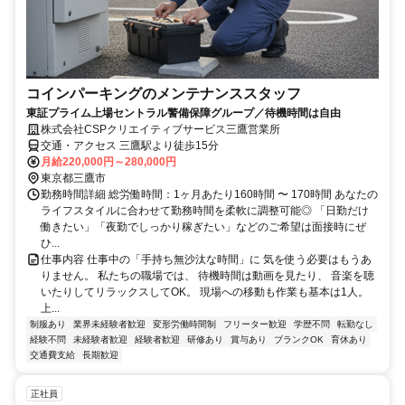
コインパーキングのメンテナンススタッフ
東証プライム上場セントラル警備保障グループ／待機時間は自由
株式会社CSPクリエイティブサービス三鷹営業所
交通・アクセス 三鷹駅より徒歩15分
月給220,000円～280,000円
東京都三鷹市
勤務時間詳細 総労働時間：1ヶ月あたり160時間 〜 170時間 あなたの
ライフスタイルに合わせて勤務時間を柔軟に調整可能◎ 「日勤だけ
働きたい」「夜勤でしっかり稼ぎたい」などのご希望は面接時にぜ
ひ...
仕事内容 仕事中の「手持ち無沙汰な時間」に 気を使う必要はもうあ
りません。 私たちの職場では、 待機時間は動画を見たり、 音楽を聴
いたりしてリラックスしてOK。 現場への移動も作業も基本は1人。
上...
制服あり
業界未経験者歓迎
変形労働時間制
フリーター歓迎
学歴不問
転勤なし
経験不問
未経験者歓迎
経験者歓迎
研修あり
賞与あり
ブランクOK
育休あり
交通費支給
長期歓迎
正社員