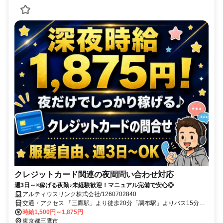
クレジットカード関連の夜間問い合わせ対応
週3日～×稼げる夜勤♪未経験歓迎！マニュアル完備で安心◎
アルティウスリンク株式会社/1260702840
交通・アクセス 「三鷹駅」より徒歩20分「調布駅」よりバス15分
「吉祥寺駅」よりバス10分
時給1,500円～1,875円
東京都三鷹市