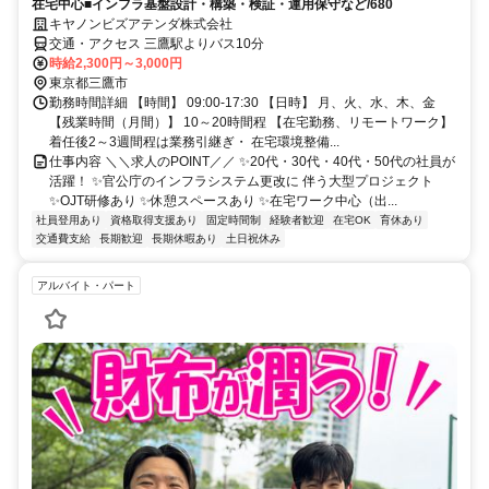
在宅中心■インフラ基盤設計・構築・検証・運用保守など/680
キヤノンビズアテンダ株式会社
交通・アクセス 三鷹駅よりバス10分
時給2,300円～3,000円
東京都三鷹市
勤務時間詳細 【時間】 09:00-17:30 【日時】 月、火、水、木、金
【残業時間（月間）】 10～20時間程 【在宅勤務、リモートワーク】
着任後2～3週間程は業務引継ぎ・ 在宅環境整備...
仕事内容 ＼＼求人のPOINT／／ ✨20代・30代・40代・50代の社員が
活躍！ ✨官公庁のインフラシステム更改に 伴う大型プロジェクト
✨OJT研修あり ✨休憩スペースあり ✨在宅ワーク中心（出...
社員登用あり
資格取得支援あり
固定時間制
経験者歓迎
在宅OK
育休あり
交通費支給
長期歓迎
長期休暇あり
土日祝休み
アルバイト・パート