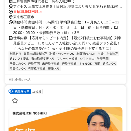
が給料日！日払いもOK！
三和警備保障株式会社 調布支社(001)
アクセス 三鷹市上連雀６丁目付近 現場により異なる/直行直帰/勤務地
相談可 ■週3日～■電話面接■即日勤務
日給15,563円以上
東京都三鷹市
勤務時間 実働時間：8時間/日 平均勤務日数：1ヶ月あたり12日～22
日 ・勤務曜日：月・火・水・木・金・土・日・祝 ・勤務時間： [1]
20:00～05:00 ・最低勤務日数（週）：3日 ...
仕事内容 【応募からスピード内定】【最短2日後にお仕事開始】列車
見張員デビューしませんか？入社祝い金5万円♪ ＼ 鉄道ファン必見！
／ あなたの鉄道愛が ((ゝω・)9’ 列車の安全運行を支える力に！...
制服あり
業界未経験者歓迎
副業・WワークOK
土日祝のみOK
主婦・主夫歓迎
週1シフト提出
資格取得支援あり
フリーター歓迎
シフト自由
学歴不問
平日のみOK
経験不問
未経験者歓迎
経験者歓迎
ネイルOK
夜間
週払いOK
即日払いOK
有資格者歓迎
研修あり
同じ企業の求人
正社員