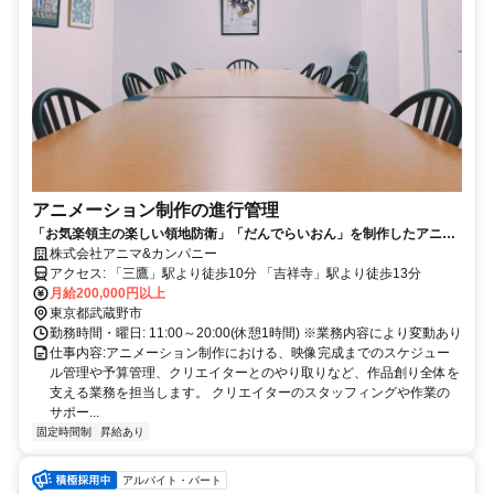
アニメーション制作の進行管理
「お気楽領主の楽しい領地防衛」「だんでらいおん」を制作したアニメ
スタジオです！新規作品の開発に合わせてスタッフを募集！未経験から
株式会社アニマ&カンパニー
アニメ業界へ挑戦♪
アクセス: 「三鷹」駅より徒歩10分 「吉祥寺」駅より徒歩13分
月給200,000円以上
東京都武蔵野市
勤務時間・曜日: 11:00～20:00(休憩1時間) ※業務内容により変動あり
仕事内容: ​アニメーション制作における、映像完成までのスケジュー
ル管理や予算管理、クリエイターとのやり取りなど、作品創り全体を
支える業務を担当します。 クリエイターのスタッフィングや作業の
サポー...
固定時間制
昇給あり
アルバイト・パート