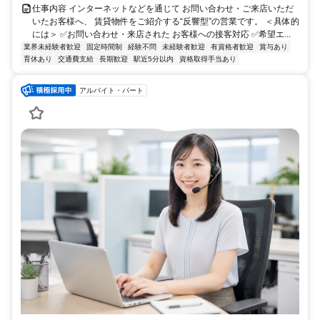
仕事内容 インターネットなどを通じて お問い合わせ・ご来店いただ
いたお客様へ、 賃貸物件をご紹介する“反響型”の営業です。 ＜具体的
には＞ ✅お問い合わせ・来店された お客様への接客対応 ✅希望エ...
業界未経験者歓迎
固定時間制
経験不問
未経験者歓迎
有資格者歓迎
賞与あり
育休あり
交通費支給
長期歓迎
駅近5分以内
資格取得手当あり
アルバイト・パート