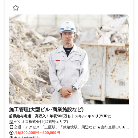
施工管理(大型ビル･商業施設など)
前職給与考慮｜高収入！年収500万も｜スキル･キャリアUPに
ゼクオス株式会社(武蔵野エリア)
交通・アクセス 「三鷹駅」「武蔵境駅」周辺など ★直行直帰OK ★転
勤なし
月給300,000円～500,000円