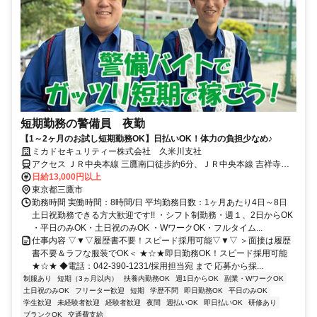
短期勤務の警備員 夜勤
【1～2ヶ月のお試し短期勤務OK】日払いOK！体力の負担少なめ♪
ミカドセキュリティー株式会社 久米川支社
アクセス ＪＲ中央本線 三鷹南口徒歩約6分、ＪＲ中央本線 吉祥寺公
園口徒歩約24分、ＪＲ中央本線 吉祥寺公園口徒歩約24分
日給13,000円以上
東京都三鷹市
勤務時間 実働時間：8時間/日 平均勤務日数：1ヶ月あたり4日～8日
土日祝勤務できる方大歓迎です!! ・シフト制勤務・週１、2日からOK
・平日のみOK・土日祝のみOK ・WワークOK・フルタイム...
仕事内容 ▽▼▽履歴書不要！スピード採用可能▽▼▽ ＞面接は履歴
書不要＆ラフな服装でOK＜ ★☆★即日勤務OK！スピード採用可能
★☆★ ◆電話：042-390-1231/採用担当宛 まで 応募から採...
制服あり
短期（3ヵ月以内）
扶養内勤務OK
週1日からOK
副業・WワークOK
土日祝のみOK
フリーター歓迎
短期
学歴不問
即日勤務OK
平日のみOK
学生歓迎
未経験者歓迎
経験者歓迎
夜間
週払いOK
即日払いOK
研修あり
ブランクOK
交通費支給