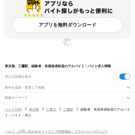
アプリを無料ダウンロード
東京都、三鷹駅、経験者・有資格者歓迎のアルバイト・バイト求人情報
求人の詳細を表示
条件を追加・変更して検索
市区町村を追加・変更
関連キーワード
完全在宅ワーク 全国
シール貼り 在宅
現在地周辺
ガチャガチャ
犬カフェ
東京都
駅を追加・変更
バイトTOP
東京都
三鷹市
三鷹駅
経験者・有資格者歓迎のアルバイ
東京都
すべて
ト・バイト・求人
東京23区
すべて
職種を追加・変更
JR東海道本線(東京～熱海)
千代田区
中央区
港区
新宿区
文京区
台東区
墨田区
江東区
品川区
目黒区
大田区
東京駅
新橋駅
品川駅
飲食・フードサービス
世田谷区
渋谷区
中野区
杉並区
豊島区
北区
荒川区
板橋区
練馬区
足立区
葛飾区
特徴を追加・変更
飲食・フードサービス
江戸川区
すべて
ヘルプ・お問い合わせ
サイトマップ
利用規約・プライバシーポリシー
JR山手線