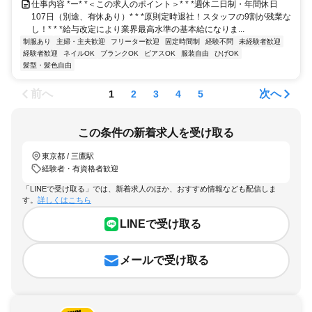
仕事内容 *ー* *＜この求人のポイント＞* * *週休二日制・年間休日
107日（別途、有休あり）* * *原則定時退社！スタッフの9割が残業な
し！* * *給与改定により業界最高水準の基本給になりま...
制服あり
主婦・主夫歓迎
フリーター歓迎
固定時間制
経験不問
未経験者歓迎
経験者歓迎
ネイルOK
ブランクOK
ピアスOK
服装自由
ひげOK
髪型・髪色自由
前へ
次へ
1
2
3
4
5
この条件の新着求人を受け取る
東京都 / 三鷹駅
経験者・有資格者歓迎
「LINEで受け取る」では、新着求人のほか、おすすめ情報なども配信しま
す。
詳しくはこちら
LINEで受け取る
メールで受け取る