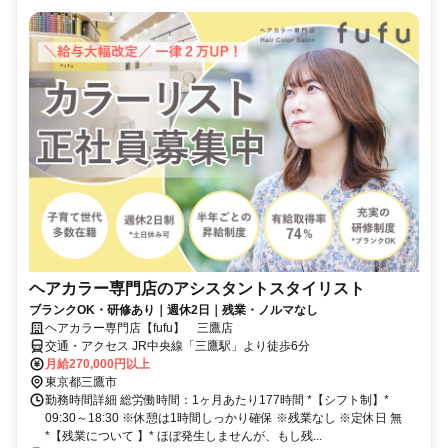
ヘアカラー専門店のアシスタントスタイリスト
ブランクOK・研修あり｜週休2日｜残業・ノルマなし
ヘアカラー専門店【fufu】 三鷹店
交通・アクセス JR中央線「三鷹駅」より徒歩6分
月給270,000円以上
東京都三鷹市
勤務時間詳細 総労働時間：1ヶ月あたり177時間 *【シフト制】*
09:30～18:30 ※休憩は1時間しっかり確保 ※残業なし ※定休日 無
*【残業について 】* ほぼ発生しませんが、もし残...