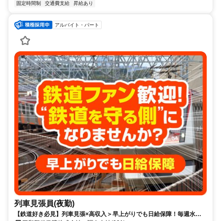
固定時間制
交通費支給
昇給あり
アルバイト・パート
列車見張員(夜勤)
【鉄道好き必見】列車見張×高収入＞早上がりでも日給保障！毎週水曜