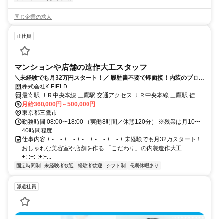
同じ企業の求人
正社員
マンションや店舗の造作大工スタッフ
＼未経験でも月32万円スタート！／ 履歴書不要で即面接！内装のプロ
へ。
株式会社K.FIELD
最寄駅 ＪＲ中央本線 三鷹駅 交通アクセス ＪＲ中央本線 三鷹駅 徒歩
21分 ※現場は関東中心、3ヶ月に1回程度 中部・静岡などへの全国出
月給360,000円～500,000円
張あり。
東京都三鷹市
勤務時間 08:00〜18:00 （実働8時間／休憩120分） ※残業は月10〜
40時間程度
仕事内容 +:-:+:-:+:+:-:+:-:+:+:-:+:-:+:+:-:+ 未経験でも月32万スタート！
おしゃれな美容室や店舗を作る 「こだわり」の内装造作大工
+:-:+:-:+:+...
固定時間制
未経験者歓迎
経験者歓迎
シフト制
長期休暇あり
派遣社員