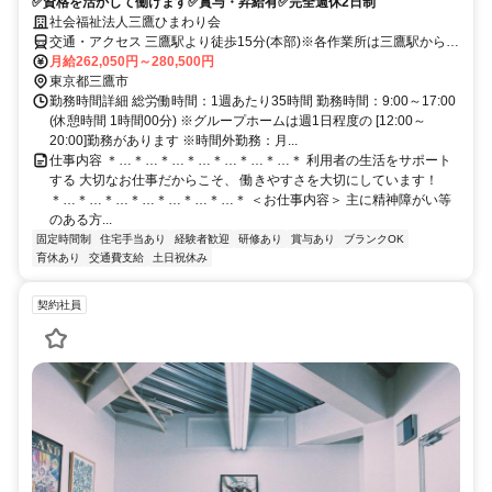
✅資格を活かして働けます✅賞与・昇給有✅完全週休2日制
社会福祉法人三鷹ひまわり会
交通・アクセス 三鷹駅より徒歩15分(本部)※各作業所は三鷹駅から5
～15分
月給262,050円～280,500円
東京都三鷹市
勤務時間詳細 総労働時間：1週あたり35時間 勤務時間：9:00～17:00
(休憩時間 1時間00分) ※グループホームは週1日程度の [12:00～
20:00]勤務があります ※時間外勤務：月...
仕事内容 ＊…＊…＊…＊…＊…＊…＊…＊ 利用者の生活をサポート
する 大切なお仕事だからこそ、 働きやすさを大切にしています！
＊…＊…＊…＊…＊…＊…＊…＊ ＜お仕事内容＞ 主に精神障がい等
のある方...
固定時間制
住宅手当あり
経験者歓迎
研修あり
賞与あり
ブランクOK
育休あり
交通費支給
土日祝休み
契約社員