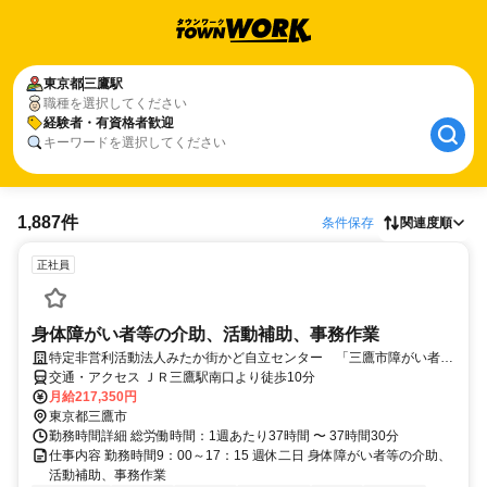
東京都
三鷹駅
職種を選択してください
経験者・有資格者歓迎
キーワードを選択してください
1,887件
条件保存
関連度順
正社員
身体障がい者等の介助、活動補助、事務作業
特定非営利活動法人みたか街かど自立センター 「三鷹市障がい者地
域活動支援センターまちかど」
交通・アクセス ＪＲ三鷹駅南口より徒歩10分
月給217,350円
東京都三鷹市
勤務時間詳細 総労働時間：1週あたり37時間 〜 37時間30分
仕事内容 勤務時間9：00～17：15 週休二日 身体障がい者等の介助、
活動補助、事務作業