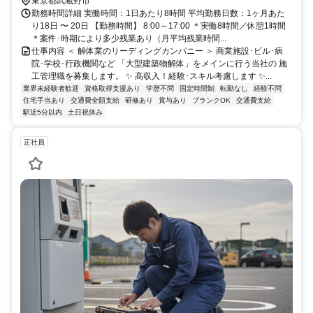
東京都武蔵野市
勤務時間詳細 実働時間：1日あたり8時間 平均勤務日数：1ヶ月あた
り18日 〜 20日 【勤務時間】 8:00～17:00 ＊実働8時間／休憩1時間
＊案件･時期により多少残業あり（月平均残業時間...
仕事内容 ＜ 解体業のリーディングカンパニー ＞ 商業施設･ビル･病
院･学校･行政機関など 「大型建築物解体」をメインに行う当社の 施
工管理職を募集します。 ✨ 高収入！経験･スキル考慮します ✨...
業界未経験者歓迎
資格取得支援あり
学歴不問
固定時間制
転勤なし
経験不問
住宅手当あり
交通費全額支給
研修あり
賞与あり
ブランクOK
交通費支給
駅近5分以内
土日祝休み
正社員