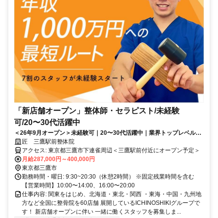
「新店舗オープン」整体師・セラピスト/未経験
可/20〜30代活躍中
＜26年9月オープン＞未経験可｜20〜30代活躍中｜業界トップレベルの
給与水準｜初回ボーナス80万円・賞与500万円の支給実績あり
匠 三鷹駅前整体院
アクセス: 東京都三鷹市下連雀周辺＜三鷹駅前付近にオープン予定＞
月給287,000円～400,000円
東京都三鷹市
勤務時間・曜日: 9:30~20:30（休憩2時間） ※固定残業時間を含む
【営業時間】10:00〜14:00、16:00〜20:00
仕事内容: 関東をはじめ、北海道・東北・関西 ・東海・中国・九州地
方など全国に整骨院を60店舗 展開しているICHINOSHIKIグループで
す！ 新店舗オープンに伴い 一緒に働くスタッフを募集しま...