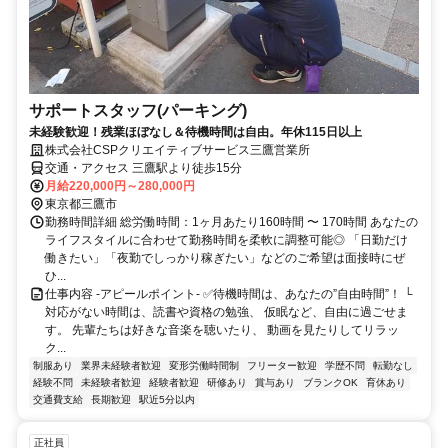
サポートスタッフ(パーキング)
未経験歓迎！残業ほぼなし＆待機時間は自由。年休115日以上
株式会社CSPクリエイティブサービス三鷹営業所
交通・アクセス 三鷹駅より徒歩15分
月給220,000円～280,000円
東京都三鷹市
勤務時間詳細 総労働時間：1ヶ月あたり160時間 〜 170時間 あなたの
ライフスタイルに合わせて勤務時間を柔軟に調整可能◎ 「日勤だけ
働きたい」「夜勤でしっかり稼ぎたい」などのご希望は面接時にぜ
ひ...
仕事内容 -アピールポイント- ✅待機時間は、あなたの”自由時間”！ └
対応がない時間は、読書や資格の勉強、 仮眠など、自由に過ごせま
す。 先輩たちは好きな音楽を聴いたり、 動画を見たりしてリラッ
ク...
制服あり
業界未経験者歓迎
変形労働時間制
フリーター歓迎
学歴不問
転勤なし
経験不問
未経験者歓迎
経験者歓迎
研修あり
賞与あり
ブランクOK
育休あり
交通費支給
長期歓迎
駅近5分以内
正社員