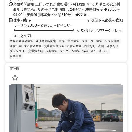
勤務時間詳細 土日いずれか含む週3～4日勤務 ※1ヶ月単位の変形労
働制 1週間あたりの平均労働時間 ：24時間～38時間程度 ◆20:00～
09:00 （実働9時間30分／休憩210分） ◆22:0...
仕事内容 ╒━━━━━━━━━━━━━━━━╗ 夜型さん必見の夜勤
ワーク✨ 20:00～＆週3日～勤務OK✨
╘━━━━━━━━━━━━━━━━╝ ＜POINT＞ ✅Wワーク・レッ
スンとの両...
業界未経験者歓迎
変形労働時間制
主婦・主夫歓迎
フリーター歓迎
シフト自由
経験不問
未経験者歓迎
交通費全額支給
経験者歓迎
残業なし
夜間
研修あり
ブランクOK
交通費支給
長期歓迎
フルタイム歓迎
深夜
週4日以上OK
服装自由
正社員