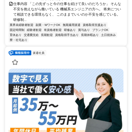
仕事内容 「この先ずっと今の仕事を続けて良いのだろうか」 そんな
不安を抱えながら働いている 機械系エンジニアの方へ。 将来につい
て相談できる環境もなく、 このままでいいのか不安を感じている。
研修制...
業界未経験者歓迎
副業・WワークOK
無期雇用派遣
資格取得支援あり
固定時間制
経験者歓迎
有資格者歓迎
研修あり
賞与あり
ブランクOK
育休あり
交通費支給
長期歓迎
資格取得手当あり
長期休暇あり
土日祝休み
寮・社宅あり
派遣社員