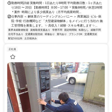
勤務時間詳細 実働時間：1日あたり8時間 平均勤務日数：1ヶ月あた
り18日 〜 20日 【勤務時間】 8:00～17:00 ＊実働8時間／休憩1時間
＊案件･時期により多少残業あり（月平均残業時間...
仕事内容 ＜ 解体業のリーディングカンパニー ＞ 商業施設･ビル･病
院･学校･行政機関など 「大型建築物解体」をメインに行う当社の 施
工管理職を募集します。 ✨ 高収入！経験･スキル考慮します ✨...
業界未経験者歓迎
資格取得支援あり
学歴不問
固定時間制
転勤なし
経験不問
住宅手当あり
交通費全額支給
研修あり
賞与あり
ブランクOK
交通費支給
駅近5分以内
土日祝休み
正社員