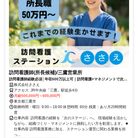
訪問看護師(所長候補)/三鷹営業所
訪問看護師経験必須│年収600万以上可｜訪問看護×マネジメントで次の
キャリアへ
株式会社ささえ
アクセス: JR中央線「三鷹」駅徒歩4分
月給500,000円～600,000円
東京都三鷹市
勤務時間・曜日: 9:00～18:00 休憩時間: 60分 残業：あり月20時間程
度
仕事内容: 訪問看護の経験を「次のステージ」へ。 現場経験を活かし
ながら、組織づくり・マネジメントに挑戦したい方を歓迎します。 ■
仕事内容 訪問看護業務に加え、ステーション運営に関わる業務を担
っ...