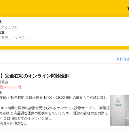
駅
駅
してください
歓迎
歓迎
を選択してください
条件保
定】完全在宅のオンライン問診医師
博愛会
0円～80,000円
ト
日: ✅勤務時間 毎週水曜日 10:00～19:00 ※他の曜日もご相談に乗れ
 スキマ時間に医師の診察が受けられる オンライン診療サービス。 事業拡
患者様に 高品質な医療の提供をしていくため、 医師の皆様のお力添え
 ご自宅などでのオンライン診...
ルリモート
残業なし