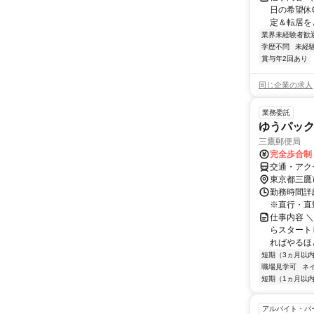
日の希望休O
定＆転居をと
業界未経験者歓
学歴不問
未経
賞与年2回あり
同じ企業の求人
業務委託
ゆうパッ
三鷹郵便局
完全歩合制
交通・アク
東京都三鷹
勤務時間詳細
※直行・直
仕事内容 
らスタート
ればやるほ
短期（3ヵ月以
職場見学可
ネ
短期（1ヵ月以
アルバイト・パ