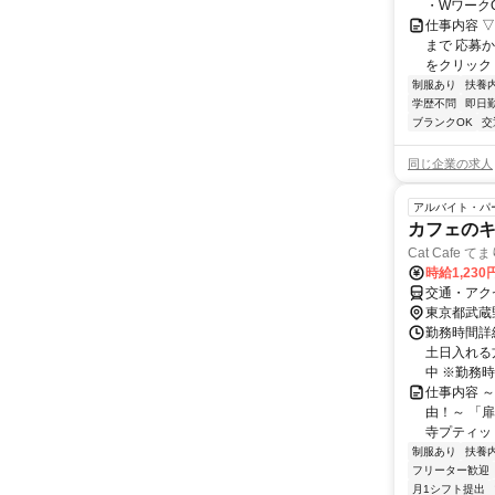
・WワークO
仕事内容 ▽
まで 応募
をクリック！
制服あり
扶養
学歴不問
即日
ブランクOK
交
同じ企業の求人
アルバイト・パ
カフェの
Cat Cafe て
時給1,23
交通・アク
東京都武蔵
勤務時間詳細
土日入れる
中 ※勤務時
仕事内容 
由！～ 「
寺プティッ
制服あり
扶養
フリーター歓迎
月1シフト提出