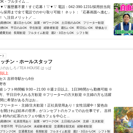
K・フルタイム ...
▼▽履歴書不要！すぐ応募！▽▼▽ 電話：042-390-1231/採用担当宛
から採用まで全て電話でのやり取り可能！ ネット：「応募画面へ進む」
 ＼注目メリット／ ...
内勤務OK
週1日からOK
副業・WワークOK
土日祝のみOK
フリーター歓迎
勤務OK
平日のみOK
学生歓迎
経験者歓迎
週払いOK
即日払いOK
研修あり
通費支給
長期歓迎
フルタイム歓迎
週2・3日からOK
シフト制
ート
キッチン・ホールスタッフ
まりのおしろ / TEA HOUSE はっぱ
0円以上
セス 吉祥寺駅から6分
野市
 シフト時間幅 9:00～21:00 ※週２日以上、1日3時間から勤務可能 ※
方、平日日中入れる方歓迎 ※フリーターの方大歓迎 ※主婦の方も活躍
間に希望がある方はお...
～フリーター・主婦/主夫歓迎！正社員登用あり！女性活躍中！髪色自
扉を開ければ絵本の世界」がコンセプトのカフェでのお仕事です。 吉祥
ト村内の紅茶のカフェや猫カフェを中心と...
内勤務OK
社員登用あり
副業・WワークOK
土日祝のみOK
主婦・主夫歓迎
学歴不問
平日のみOK
未経験者歓迎
交通費全額支給
経験者歓迎
ブランクOK
交通費支給
長期歓迎
フルタイム歓迎
週2・3日からOK
シフト制