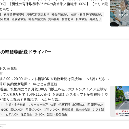
K】 【男性の育休取得率85.6%の高水準／復職率100%】 【エリア限
もなう...
迎
変形労働時間制
資格取得支援あり
社会保険あり
産休・育休取得実績あり
験者歓迎
経験者歓迎
社会保険完備
賞与あり
育休あり
長期歓迎
昇給あり
クの軽貨物配送ドライバー
セス 三鷹駅
市
 8:00～20:00 ※シフト相談OK ※勤務時間は面接時にご相談ください
帰可 契約更新期間：1年ごと自動更新
＼現在、繁忙期につき月収100万円以上を狙う大チャンス！／ 未経験か
して入社6カ月で【月収115万円】を達成したスタッフも多数在籍！ や
ど収入に直結する環境で、あなたも高...
内）
主婦・主夫歓迎
フリーター歓迎
短期
学歴不問
車通勤OK
即日勤務OK
イルOK
週払いOK
即日払いOK
ブランクOK
長期歓迎
完全歩合制
シフト制
内）
ピアスOK
服装自由
ひげOK
髪型・髪色自由
ート