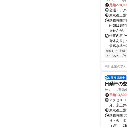
ヘアカラー専門
月給270,0
交通・アク
東京都三鷹
勤務時間詳細
休憩は1時間
ませんが、も
仕事内容 *
有休あり）*
最高水準の基
制服あり
主婦
ネイルOK
ブラ
同じ企業の求人
日勤帯の交
サンエス警備
日給13,50
アクセス 
分、京王井
（「三鷹駅
東京都三鷹
くの支社で
勤務時間 
月・火・水・
（週）：2日 