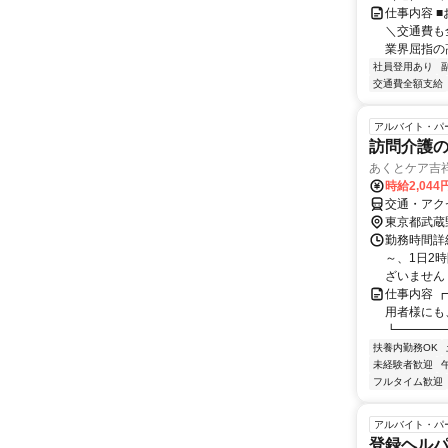
仕事内容 
＼交通費も
業界屈指の高
社員登用あり
交通費全額支給
アルバイト・パ
訪問介護
あくとケア吉祥
時給2,044
交通・アク
東京都武蔵
勤務時間詳細
～、1日2
ざいません
仕事内容 
用者様にも
┗━━━━━
扶養内勤務OK
未経験者歓迎
フルタイム歓迎
アルバイト・パ
登録ヘル