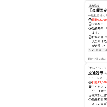
業務委託
【金曜固
一般社団法人
日給32,00
フルリモー
勤務時間・曜
ます。
仕事内容:
大に向けて
が必要です！
シフト自由
フ
同じ企業の求人
アルバイト・パ
交通誘導ス
ミカドセキュ
日給13,00
アクセス 
分、ＪＲ中
東京都三鷹
勤務時間 
きる方大歓