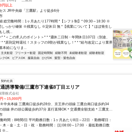
店【fufu】 三鷹店
00円以上
セス JR中央線「三鷹駅」より徒歩6分
市
 総労働時間：1ヶ月あたり177時間 *【シフト制】* 09:30～18:30 ※
しっかり確保 ※残業なし ※定休日 無 *【残業について 】* ほぼ発生し
し残...
ー* *＜この求人のポイント＞* * *週休二日制・年間休日107日（別途、
 * *原則定時退社！スタッフの9割が残業なし！* * *給与改定により業界
本給になりま...
・主夫歓迎
フリーター歓迎
固定時間制
経験不問
未経験者歓迎
経験者歓迎
ンクOK
ピアスOK
服装自由
ひげOK
髪型・髪色自由
契約社員
通誘導警備/三鷹市下連雀8丁目エリア
保障株式会社
0円～15,000円
ＪＲ中央本線 三鷹南口徒歩約28分、京王井の頭線 三鷹台南口徒歩約34
の頭線 井の頭公園徒歩約37分 直行直帰OK＊交通費全額支給＊三鷹支社
」北口より徒歩3分程度）※支社が複数ある為、自宅の最寄りなどお近
市
の面接OK！
実働時間：8時間/日 平均勤務日数：1ヶ月あたり8日～22日 ・勤務曜日：
木・金・土・日・祝 ・勤務時間： [1] 08:00～17:00 ・最低勤務日数
※...