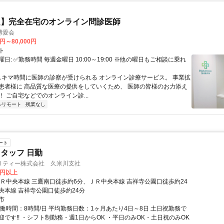
定】完全在宅のオンライン問診医師
博愛会
0円～80,000円
ト
日: ✅勤務時間 毎週金曜日 10:00～19:00 ※他の曜日もご相談に乗れ
 スキマ時間に医師の診察が受けられる オンライン診療サービス。 事業拡
患者様に 高品質な医療の提供をしていくため、 医師の皆様のお力添え
 ご自宅などでのオンライン診...
ルリモート
残業なし
ート
タッフ 日勤
リティー株式会社 久米川支社
0円以上
ＪＲ中央本線 三鷹南口徒歩約6分、ＪＲ中央本線 吉祥寺公園口徒歩約24
央本線 吉祥寺公園口徒歩約24分
市
実働時間：8時間/日 平均勤務日数：1ヶ月あたり4日～8日 土日祝勤務で
迎です!! ・シフト制勤務・週1日からOK ・平日のみOK・土日祝のみOK