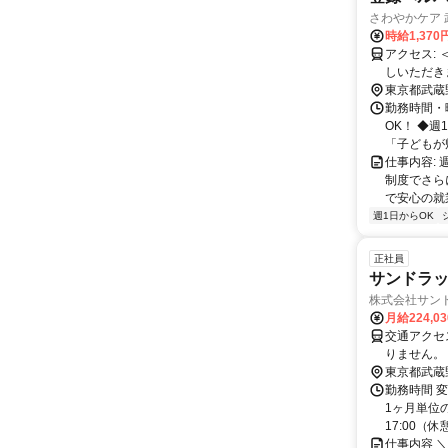
さわやかケア 
時給1,370
アクセス: ＜事業所・面接地＞ 月1回程度の情報共有や研修のため、事業所にお越
しいただきま
央線「三鷹
東京都武蔵
勤務時間・曜
OK！ ◆
「子どもが帰
仕事内容: 
制度でさら
で安心の就業を
週1日からOK
正社員
サンドラッ
株式会社サン
月給224,0
交通アクセス 
りません。
東京都武蔵
勤務時間 変
1ヶ月単位の
17:00（休憩1
仕事内容 ＼