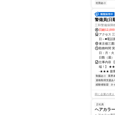
社割あり
警備員(日勤
三和警備保障株
日給12,00
アクセス 
日～■電話
東京都三鷹
勤務時間 実
日：月・火・
日数（週）：3
仕事内容 
端！】 ★
-★★★ 接
制服あり
業界
資格取得支援あ
経験者歓迎
ネ
同じ企業の求人
正社員
ヘアカラ