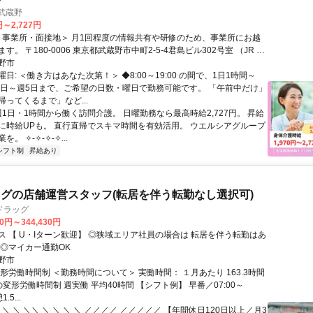
武蔵野
円～2,727円
す。 〒180-0006 東京都武蔵野市中町2-5-4君島ビル302号室 （JR 中
駅」北口より徒歩6分）
野市
日: ＜働き方はあなた次第！＞ ◆8:00～19:00 の間で、1日1時間～
週1日～週5日まで、ご希望の日数・曜日で勤務可能です。 「午前中だけ」
ってくるまで」など...
週1日・1時間から働く訪問介護。 日曜勤務なら最高時給2,727円。 昇給
に時給UPも。 直行直帰でスキマ時間を有効活用。 ウエルシアグループ
。 ✧-✧-✧-✧...
シフト制
昇給あり
グの店舗運営スタッフ(転居を伴う転勤なし選択可)
ドラッグ
30円～344,430円
【 U・Iターン歓迎】 ◎狭域エリア社員の場合は 転居を伴う転勤はあ
 ◎マイカー通勤OK
野市
形労働時間制 ＜勤務時間について＞ 実働時間： １月あたり 163.3時間
変形労働時間制 週実働 平均40時間 【シフト例】 早番／07:00～
.5...
 ＼ ＼ ＼＼ ＼ ＼ ＼ ＼ ／／／／ ／／／／／ 【年間休日120日以上／月3