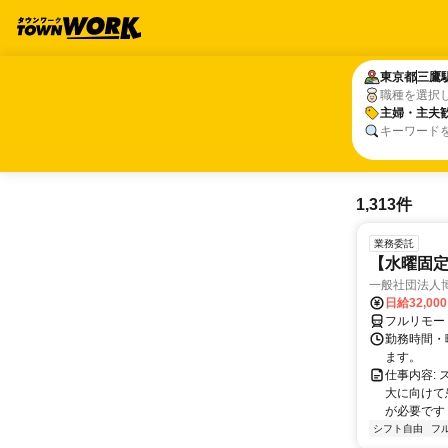
東京都
東京都
三鷹
三鷹
職種を選択
主婦・主夫
主婦・主夫
キーワード
1,313件
業務委託
【水曜固
一般社団法人
日給32,00
フルリモー
勤務時間・曜
ます。
仕事内容:
大に向けて
が必要です！
シフト自由
フ