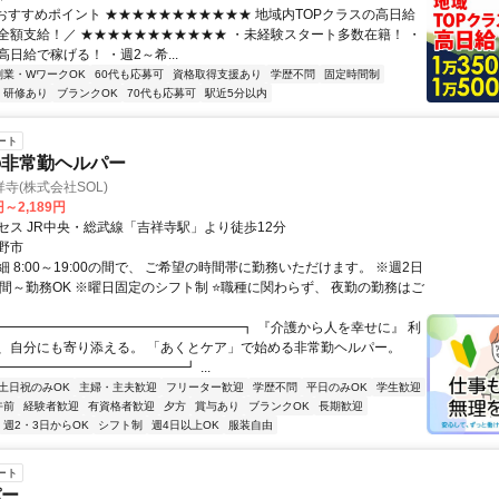
■おすすめポイント ★★★★★★★★★★★ 地域内TOPクラスの高日給
全額支給！／ ★★★★★★★★★★★ ・未経験スタート多数在籍！ ・
日給で稼げる！ ・週2～希...
副業・WワークOK
60代も応募可
資格取得支援あり
学歴不問
固定時間制
研修あり
ブランクOK
70代も応募可
駅近5分以内
ート
の非常勤ヘルパー
寺(株式会社SOL)
円～2,189円
セス JR中央・総武線「吉祥寺駅」より徒歩12分
野市
 8:00～19:00の間で、 ご希望の時間帯に勤務いただけます。 ※週2日
時間～勤務OK ※曜日固定のシフト制 ⭐職種に関わらず、 夜勤の勤務はご
┏━━━━━━━━━━━━━━━━━━┓ 『介護から人を幸せに』 利
、自分にも寄り添える。 「あくとケア」で始める非常勤ヘルパー。
━━━━━━━━━━━━━┛ ...
土日祝のみOK
主婦・主夫歓迎
フリーター歓迎
学歴不問
平日のみOK
学生歓迎
午前
経験者歓迎
有資格者歓迎
夕方
賞与あり
ブランクOK
長期歓迎
週2・3日からOK
シフト制
週4日以上OK
服装自由
ート
パー