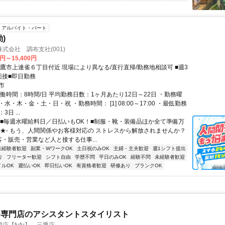
アルバイト・パート
)
式会社 調布支社(001)
0円～15,400円
三鷹市上連雀６丁目付近 現場により異なる/直行直帰/勤務地相談可 ■週3
面接■即日勤務
市
働時間：8時間/日 平均勤務日数：1ヶ月あたり12日～22日 ・勤務曜
水・木・金・土・日・祝 ・勤務時間： [1] 08:00～17:00 ・最低勤務
日 ...
【■毎週水曜給料日／日払いもOK！■制服・靴・装備品ほか全て準備万
★★- もう、人間関係やお客様対応の ストレスから解放されませんか？
客・販売・営業など人と接する仕事...
未経験者歓迎
副業・WワークOK
土日祝のみOK
主婦・主夫歓迎
週1シフト提出
り
フリーター歓迎
シフト自由
学歴不問
平日のみOK
経験不問
未経験者歓迎
イルOK
週払いOK
即日払いOK
有資格者歓迎
研修あり
ブランクOK
ー専門店のアシスタントスタイリスト