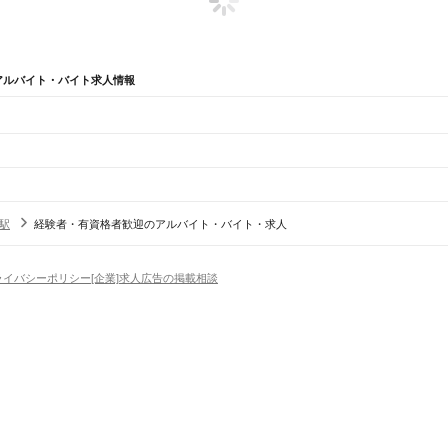
アルバイト・バイト求人情報
辺
ガチャガチャ
犬カフェ
駅
経験者・有資格者歓迎のアルバイト・バイト・求人
田区
江東区
品川区
目黒区
大田区
世田谷区
渋谷区
中野区
杉並区
豊島区
北区
荒川区
板橋区
練馬区
ライバシーポリシー
[企業]求人広告の掲載相談
市
昭島市
調布市
町田市
小金井市
小平市
日野市
東村山市
国分寺市
国立市
福生市
狛江市
東大和市
津島村
三宅村
御蔵島村
八丈町
青ヶ島村
小笠原村
西多摩郡
場
精肉・鮮魚加工
給食調理
パン屋（ベーカリー）
フードカウンター販売員
バー（BAR）・
々木駅
新宿駅
新大久保駅
高田馬場駅
目白駅
池袋駅
大塚駅
巣鴨駅
駒込駅
田端駅
西日暮里駅
日暮
・髪色自由
ひげOK
ネイルOK
ピアスOK
履歴書不要
オープニングスタッフ
留学生・外国人活躍
イ駅
品川駅
）
原駅
西府駅
谷保駅
矢川駅
西国立駅
立川駅
トセールス
コンビニ
フードカウンター販売員
アパレル
家電量販店・携帯販売（携帯ショップ
日からOK
週4日以上OK
時間や曜日が選べる・シフト自由
固定時間・固定シフト制
シフト制
駅
アミューズメントスタッフ
パチンコ・スロット
その他旅行・レジャー・イベント
の仕事
深夜の仕事
1日4時間以内OK
フルタイム歓迎
残業なし