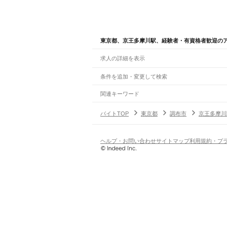
東京都、京王多摩川駅、経験者・有資格者歓迎の
求人の詳細を表示
条件を追加・変更して検索
市区町村を追加・変更
関連キーワード
完全在宅ワーク 全国
シール貼り 在宅
現在地周
東京都
駅を追加・変更
バイトTOP
東京都
調布市
京王多摩川
東京都
すべて
東京23区
すべて
職種を追加・変更
JR東海道本線(東京～熱海)
千代田区
中央区
港区
新宿区
文京区
台東区
墨
東京駅
新橋駅
品川駅
飲食・フードサービス
ヘルプ・お問い合わせ
サイトマップ
利用規約・プ
八王子市
立川市
武蔵野市
三鷹市
青梅市
府中
特徴を追加・変更
飲食・フードサービス
すべて
JR山手線
あきる野市
西東京市
大島町
利島村
新島村
神
ホールスタッフ
キッチンスタッフ
皿洗い・洗い
人気
大崎駅
五反田駅
目黒駅
恵比寿駅
渋谷駅
原宿駅
代
雇用形態を追加・変更
飲食店（店長・マネージャー）
日払いOK
高校生歓迎
学生歓迎
深夜の仕事
髪型
有楽町駅
新橋駅
浜松町駅
田町駅
高輪ゲートウェ
営業・販売
勤務期間
アルバイト・パート
都道府県を変更
JR南武線
営業・販売
すべて
短期
正社員
単発・1日OK
長期
期間限定（春夏冬休み等
矢野口駅
稲城長沼駅
南多摩駅
府中本町駅
分倍河
営業
テレフォンアポインター（テレアポ）
ルー
シフト
契約社員
旅行・レジャー・イベント
土日祝のみOK
派遣社員
平日のみOK
週1日からOK
週2・3
JR武蔵野線
旅行・レジャー・イベント
すべて
変形労働時間制
業務委託
府中本町駅
北府中駅
西国分寺駅
新小平駅
新秋津
ホテルスタッフ（フロント等）
レジャー施設・
働く時間
倉庫・物流管理
早朝・朝の仕事
昼の仕事
夕方からの仕事
夜から