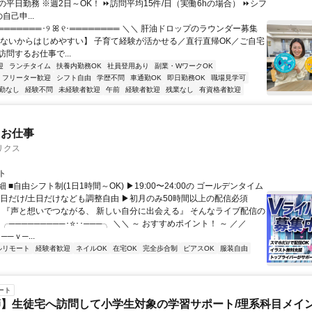
平日勤務 ※週2日～OK！ ⏩訪問平均15件/日（実働6hの場合） ⏩シフ
自己申...
═══════･୨ ꕤ ୧･════════ ＼＼ 肝油ドロップのラウンダー募集
らないからはじめやすい】 子育て経験が活かせる／直行直帰OK／ご自宅
問するお仕事で...
迎
ランチタイム
扶養内勤務OK
社員登用あり
副業・WワークOK
フリーター歓迎
シフト自由
学歴不問
車通勤OK
即日勤務OK
職場見学可
勤なし
経験不問
未経験者歓迎
午前
経験者歓迎
残業なし
有資格者歓迎
たお仕事
リクス
ト
 ■自由シフト制(1日1時間～OK) ▶19:00〜24:00の ゴールデンタイム
平日だけ/土日だけなども調整自由 ▶初月のみ50時間以上の配信必須
／ 『声と想いでつながる、 新しい自分に出会える』 そんなライブ配信の
 ╭─────────･⭐･･───╮ ＼＼ ～ おすすめポイント！ ～ ／／
──ｖ─...
ルリモート
経験者歓迎
ネイルOK
在宅OK
完全歩合制
ピアスOK
服装自由
ート
】生徒宅へ訪問して小学生対象の学習サポート/理系科目メイン