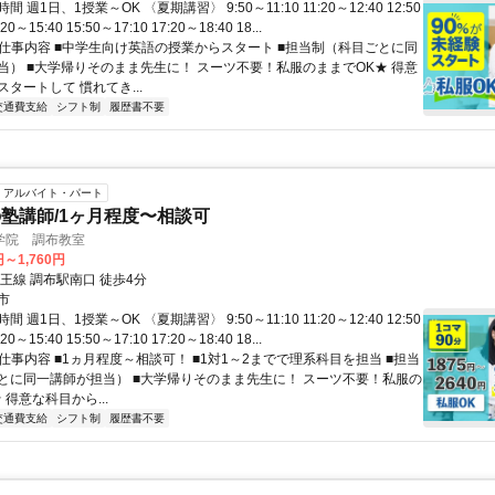
 週1日、1授業～OK 〈夏期講習〉 9:50～11:10 11:20～12:40 12:50
20～15:40 15:50～17:10 17:20～18:40 18...
● 仕事内容 ■中学生向け英語の授業からスタート ■担当制（科目ごとに同
当） ■大学帰りそのまま先生に！ スーツ不要！私服のままでOK★ 得意
タートして 慣れてき...
交通費支給
シフト制
履歴書不要
アルバイト・パート
塾講師/1ヶ月程度〜相談可
学院 調布教室
円～1,760円
王線 調布駅南口 徒歩4分
市
 週1日、1授業～OK 〈夏期講習〉 9:50～11:10 11:20～12:40 12:50
20～15:40 15:50～17:10 17:20～18:40 18...
 仕事内容 ■1ヵ月程度～相談可！ ■1対1～2までで理系科目を担当 ■担当
とに同一講師が担当） ■大学帰りそのまま先生に！ スーツ不要！私服の
 得意な科目から...
交通費支給
シフト制
履歴書不要