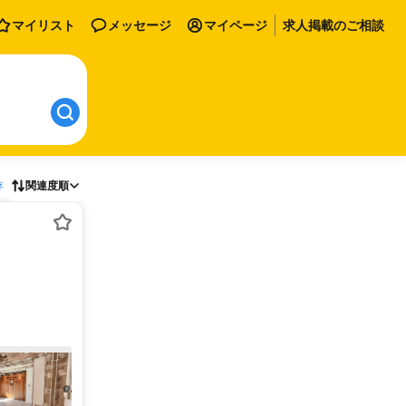
マイリスト
メッセージ
マイページ
求人掲載のご相談
存
関連度順