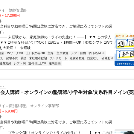
ライ 教師管理部
円～17,200円
ト
担当科目や勤務曜日/時間は柔軟に対応でき、ご希望に応じてシフトの調
す。
【―― 未経験から、家庭教師のトライの先生に！ ――】 ▼▼ この求人
！ ▼▼ □得意な科目だけでOK！ □週1日・1時間～OK！柔軟シフト □Wワ
大歓迎！ □未経験...
副業・WワークOK
土日祝のみOK
主婦・主夫歓迎
シフト自由
平日のみOK
なし
経験不問
英語
未経験者歓迎
フルリモート
経験者歓迎
残業なし
研修あり
通費支給
シフト制
週4日以上OK
服装自由
ート
会人講師・オンラインの塾講師/小学生対象/文系科目メイン(
ライン個別指導塾 オンライン事業部
円～6,930円
ト
担当科目や勤務曜日/時間は柔軟に対応でき、ご希望に応じてシフトの調
す。
【―― ブランクOK！オンラインでトライの先生に！ ――】 ▼▼ この求