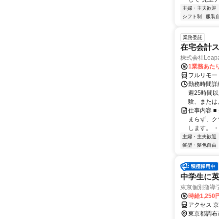
主婦・主夫歓迎
シフト制
服装
業務委託
在宅会計
株式会社Leapal
1業務あたり
フルリモー
勤務時間詳
週25時間
験、または
仕事内容 
まらず、ク
します。 ・
主婦・主夫歓迎
髪型・髪色自由
中学生に英
東京個別指導
時給1,250
アクセス 京
東京都調布