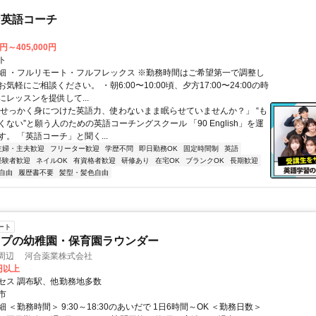
な英語コーチ
0円～405,000円
ト
細 ・フルリモート・フルフレックス ※勤務時間はご希望第一で調整し
気軽にご相談ください。 ・朝6:00〜10:00頃、夕方17:00〜24:00の時
レッスンを提供して...
「せっかく身につけた英語力、使わないまま眠らせていませんか？」 “も
ない”と願う人のための英語コーチングスクール 「90 English」を運
。 「英語コーチ」と聞く...
主婦・主夫歓迎
フリーター歓迎
学歴不問
即日勤務OK
固定時間制
英語
経験者歓迎
ネイルOK
有資格者歓迎
研修あり
在宅OK
ブランクOK
長期歓迎
自由
履歴書不要
髪型・髪色自由
ート
ップの幼稚園・保育園ラウンダー
駅周辺 河合薬業株式会社
0円以上
セス 調布駅、他勤務地多数
市
 ＜勤務時間＞ 9:30～18:30のあいだで 1日6時間～OK ＜勤務日数＞