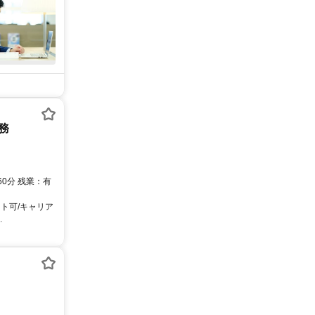
務
0分 残業：有
ト可/キャリア
.