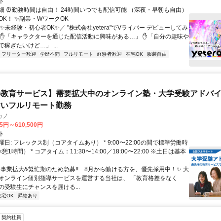
ト
細 ⏰勤務時間は自由！ 24時間いつでも配信可能 （深夜・早朝も自由）
OK！ ✨副業・WワークOK
✨未経験・初心者OK✨／ "株式会社yetera"でVライバー デビューしてみ
 ✋「キャラクターを通じた配信活動に興味がある…」 ✋「自分の趣味や
稼ぎたいけど…」 ...
フリーター歓迎
学歴不問
フルリモート
経験者歓迎
在宅OK
服装自由
教育サービス】需要拡大中のオンライン塾・大学受験アドバイザ
すいフルリモート勤務
カノ
75円～610,500円
ト
日: フレックス制（コアタイムあり） * 9:00〜22:00の間で標準労働時
1時間） * コアタイム：11:30〜14:00／18:00〜22:00 ※土日は基本
✨️事業拡大&繁忙期のため急募!! 8月から働ける方を、優先採用中！✨️ 大
オンライン個別指導サービスを運営する当社は、 「教育格差をなく
の受験生にチャンスを届ける...
在宅OK
昇給あり
契約社員