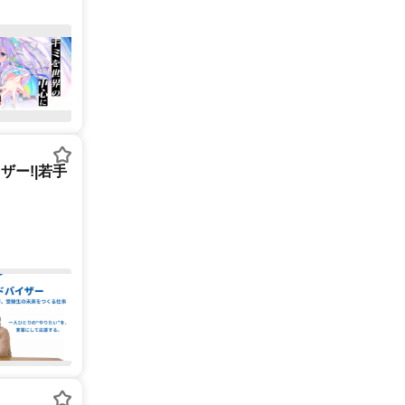
ー!|若手