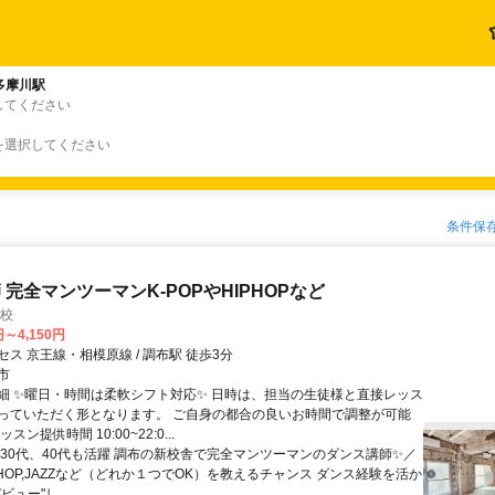
多摩川駅
してください
を選択してください
条件保
 完全マンツーマンK-POPやHIPHOPなど
布校
円～4,150円
ス 京王線・相模原線 / 調布駅 徒歩3分
市
細 ✨曜日・時間は柔軟シフト対応✨ 日時は、担当の生徒様と直接レッス
っていただく形となります。 ご自身の都合の良いお時間で調整が可能
スン提供時間 10:00~22:0...
＼30代、40代も活躍 調布の新校舎で完全マンツーマンのダンス講師✨／
HIPHOP,JAZZなど（どれか１つでOK）を教えるチャンス ダンス経験を活か
ュー"し...