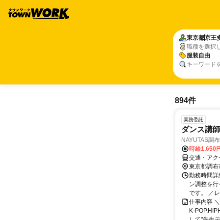
東京都
京王
職種を選択
服装自由
キーワード
894件
業務委託
ダンス講師
NAYUTAS調
時給1,650
交通・アクセ
東京都調布
勤務時間詳
ン調整を行
です。 ／レッ
仕事内容 
K-POP,
して"先生デビ