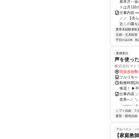
基本月～金の
トは月1回の
仕事内容 ═
／／ 【売
近くの園を訪
業界未経験者歓
主婦・主夫歓迎
平日のみOK
転
業務委託
声を使っ
株式会社マト
完全歩合制
フルリモー
勤務時間詳細
推奨！ ▶
仕事内容 
世界へ✨ ＼
╰───･･⭐･
シフト自由
フ
髪型・髪色自由
アルバイト・パ
【家庭教師