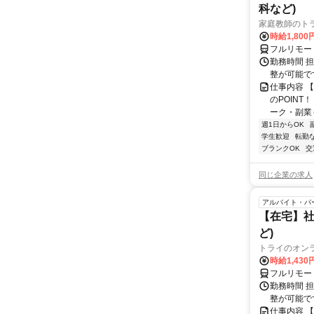
科など)
家庭教師のト
時給1,800
フルリモー
勤務時間 
整が可能で
仕事内容 
のPOINT
ーク・副業も
週1日からOK
学生歓迎
転勤
ブランクOK
交
同じ企業の求人
アルバイト・パ
【在宅】社
ど)
トライのオン
時給1,430
フルリモー
勤務時間 
整が可能で
仕事内容 