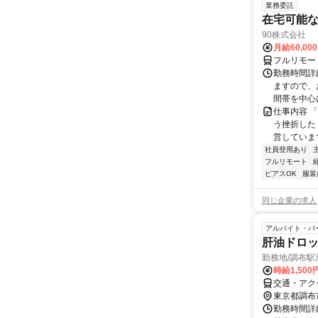
業務委託
在宅可能
90株式会社
月給60,00
フルリモー
勤務時間詳
ますので、お
間帯を中心に
仕事内容 
う挫折したく
営しています
社員登用あり
フルリモート
ピアスOK
服装
同じ企業の求人
アルバイト・パ
肝油ドロ
勤務地/調布
時給1,50
交通・アク
東京都調布
勤務時間詳細