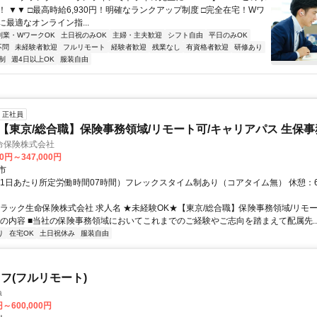
T！ ▼▼ □最高時給6,930円！明確なランクアップ制度 □完全在宅！Wワ
最適なオンライン指...
副業・WワークOK
土日祝のみOK
主婦・主夫歓迎
シフト自由
平日のみOK
不問
未経験者歓迎
フルリモート
経験者歓迎
残業なし
有資格者歓迎
研修あり
制
週4日以上OK
服装自由
正社員
 【東京/総合職】保険事務領域/リモート可/キャリアパス 生保事
命保険株式会社
00円～347,000円
市
（1日あたり所定労働時間07時間）フレックスタイム制あり（コアタイム無） 休憩：6
フラック生命保険株式会社 求人名 ★未経験OK★【東京/総合職】保険事務領域/リモー
事の内容 ■当社の保険事務領域においてこれまでのご経験やご志向を踏まえて配属先..
り
在宅OK
土日祝休み
服装自由
フ(フルリモート)
a
円～600,000円