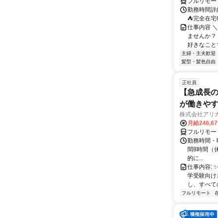
フルリモー
勤務時間詳
⛺完全在宅
仕事内容 ＼
ませんか？
好きなことで
主婦・主夫歓迎
髪型・髪色自由
正社員
【急成長の
が働きや
株式会社アリ
月給246,6
フルリモー
勤務時間・曜
間8時間（休憩
的に...
仕事内容: 
学受験向け
し、すべて
フルリモート