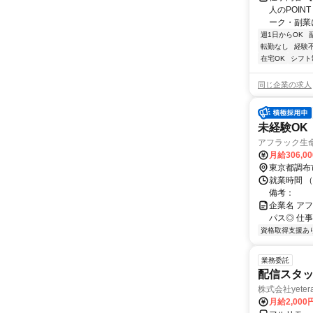
人のPOIN
ーク・副業に
週1日からOK
転勤なし
経験
在宅OK
シフト
同じ企業の求人
未経験OK
アフラック生
月給306,0
東京都調布
就業時間 
備考：
企業名 ア
パス◎ 仕
資格取得支援あ
業務委託
配信スタッ
株式会社yeter
月給2,000