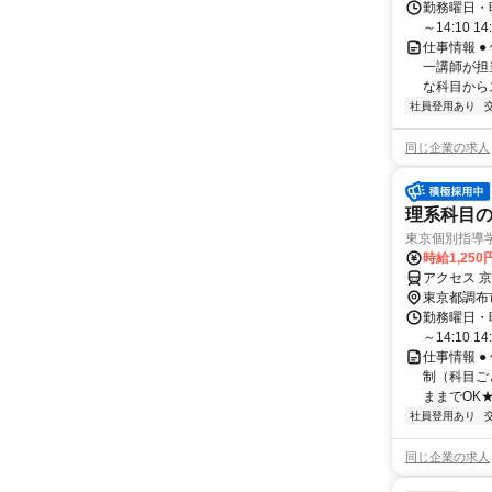
勤務曜日・時間
～14:10 14:
仕事情報 
一講師が担
な科目からス
社員登用あり
同じ企業の求人
理系科目の
東京個別指導
時給1,250
アクセス 京
東京都調布
勤務曜日・時間
～14:10 14:
仕事情報 ●
制（科目ご
ままでOK★
社員登用あり
同じ企業の求人