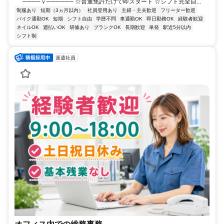
────ｖ────── ☆普通免許だけで即スタート ☆シフト完全自...
制服あり
短期（3ヵ月以内）
社員登用あり
主婦・主夫歓迎
フリーター歓迎
バイク通勤OK
短期
シフト自由
学歴不問
車通勤OK
即日勤務OK
経験者歓迎
ネイルOK
週払いOK
研修あり
ブランクOK
長期歓迎
単発
駅近5分以内
シフト制
派遣社員