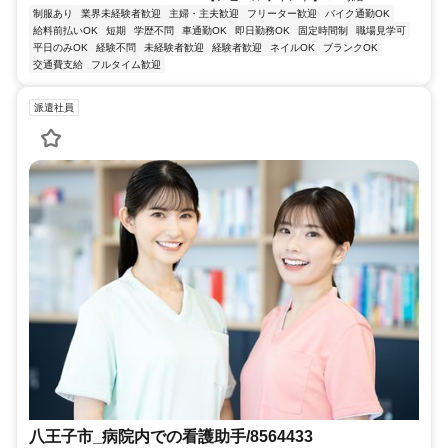
制服あり
業界未経験者歓迎
主婦・主夫歓迎
フリーター歓迎
バイク通勤OK
給料前払いOK
短期
学歴不問
車通勤OK
即日勤務OK
固定時間制
職場見学可
平日のみOK
経験不問
未経験者歓迎
経験者歓迎
ネイルOK
ブランクOK
交通費支給
フルタイム歓迎
派遣社員
八王子市_病院内での看護助手/8564433