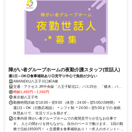
障がい者グループホームの夜勤介護スタッフ(世話人)
週1日～OK◎食事補助あり◎見守り中心で負担が少ない
AMANEKU八王子川口町A棟
交通・アクセス JR中央線「八王子駅北口」バス25分、「榎木」バス
停徒歩2分
時給1,480円～1,580円
東京都八王子市
勤務時間詳細 ⏰16:00～翌9:00 （休憩：24:00～翌5:00の5時間） ＊
週1日～OK（日数応相談） ＊シフト制 ＊24:00～翌5:00までの 仮眠
休憩ありで、 生活リズムを崩さず...
仕事内容 障がい者グループホームでの夜間見守りが主なお仕事で
す。 人との関わりを持ちながら、自分のペースで働けます。 1回の勤
務で日給18500円！ ＋交通費＆食事補助あり！ ✨求人のポイント✨ ...