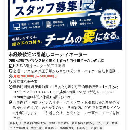
未経験歓迎の引越しコーディネーター
内勤×現場でバランス良く働く！ずっと力仕事じゃないのも◎
KIZUNA引越センター/八王子周辺
交通・アクセス 八王子駅から車で20分／車・バイク・自転車通勤可
能！
月給280,000円～500,000円
東京都八王子市
勤務時間詳細 実働時間：1日あたり8時間 平均勤務日数：1ヶ月あた
り6日 〜 8日 ⏰10:00～19:00(実働8時間／休憩1時間) ⏰11:00～
20:00(実働8時間／休憩1時間) ⏰12:0...
仕事内容 ＜内勤メインのサポートスタッフ＞ お引越しをご希望のお
客様からの お問い合わせ対応や、 見積案内などの 内勤業務をメイン
でお願いします！ 「引越し会社」と聞くと、 力仕事のイメージを持
つ方...
制服あり
業界未経験者歓迎
主婦・主夫歓迎
資格取得支援あり
フリーター歓迎
バイク通勤OK
学歴不問
車通勤OK
職場見学可
転勤なし
経験不問