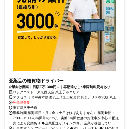
医薬品の軽貨物ドライバー
企業向け配送｜日額2万1300円～｜再配達なし×車両無料貸与あり
ロジクエスト 東京西支店 八王子市エリア
アクセス ＪＲ中央本線 西八王子北口徒歩約18分、ＪＲ横浜線 八王子
北口徒歩約38分、ＪＲ中央本線 八王子北口徒歩約38分
完全歩合制
東京都八王子市
勤務時間 稼働曜日：月～金（土日はほぼありません） 稼働時間：
7:00～19:00の時間帯の中で、 実働9時間程度のお仕事が中心 ※配送
先により変動あり ◆企業配送がメインの為、 企業が稼働してい...
仕事内容 ＼＼アピールポイント／／ ◆嬉しい土日休み! ◆1日の配送