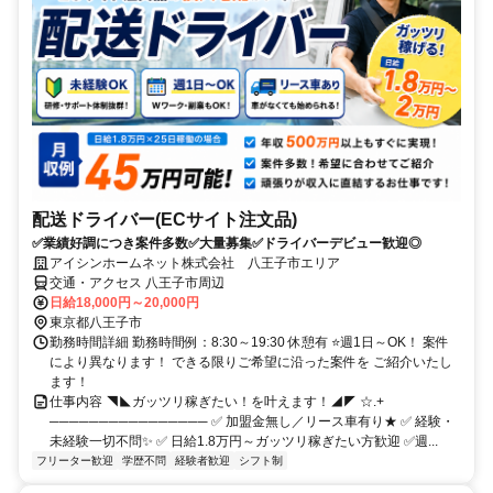
配送ドライバー(ECサイト注文品)
✅業績好調につき案件多数✅大量募集✅ドライバーデビュー歓迎◎
アイシンホームネット株式会社 八王子市エリア
交通・アクセス 八王子市周辺
日給18,000円～20,000円
東京都八王子市
勤務時間詳細 勤務時間例：8:30～19:30 休憩有 ⭐週1日～OK！ 案件
により異なります！ できる限りご希望に沿った案件を ご紹介いたし
ます！
仕事内容 ◥◣ガッツリ稼ぎたい！を叶えます！◢◤ ☆.+
──────────────── ✅ 加盟金無し／リース車有り★ ✅ 経験・
未経験一切不問✨ ✅ 日給1.8万円～ガッツリ稼ぎたい方歓迎 ✅週...
フリーター歓迎
学歴不問
経験者歓迎
シフト制