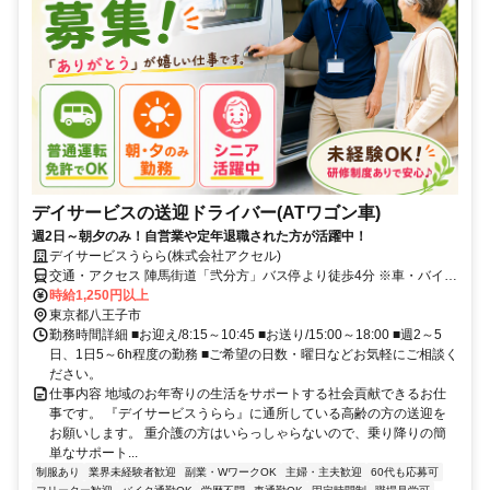
デイサービスの送迎ドライバー(ATワゴン車)
週2日～朝夕のみ！自営業や定年退職された方が活躍中！
デイサービスうらら(株式会社アクセル)
交通・アクセス 陣馬街道「弐分方」バス停より徒歩4分 ※車・バイク
通勤OK！
時給1,250円以上
東京都八王子市
勤務時間詳細 ■お迎え/8:15～10:45 ■お送り/15:00～18:00 ■週2～5
日、1日5～6h程度の勤務 ■ご希望の日数・曜日などお気軽にご相談く
ださい。
仕事内容 地域のお年寄りの生活をサポートする社会貢献できるお仕
事です。 『デイサービスうらら』に通所している高齢の方の送迎を
お願いします。 重介護の方はいらっしゃらないので、乗り降りの簡
単なサポート...
制服あり
業界未経験者歓迎
副業・WワークOK
主婦・主夫歓迎
60代も応募可