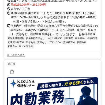
交通・アクセス 京王電鉄京王線 京王八王子 中野団地・みつい台バス
停下車徒歩10分
月給250,000円～280,000円
東京都八王子市
勤務時間詳細 実働時間：1日あたり8時間 平均勤務日数：1ヶ月あた
り20日 5:00～14:00 1か月単位の変形労働制 (1日実働5時間～8時間)
・休日・休暇 月9日/シフト制(2月のみ8日)...
仕事内容 ＜勤務地＞ 愛幸：東京都八王子市中野町2632 福祉施設での
調理業務 ・基本的な仕事内容 下ごしらえから調理、味付け、盛り付
け、洗浄など、調理業務全般を行っていただきます。 お客様の健康...
変形労働時間制
資格取得支援あり
バイク通勤OK
学歴不問
車通勤OK
経験不問
交通費全額支給
研修あり
賞与あり
ブランクOK
交通費支給
社割あり
服装自由
寮・社宅あり
同じ企業の求人
正社員