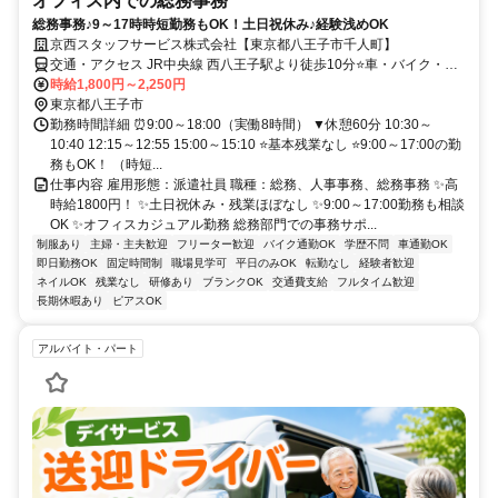
オフィス内での総務事務
総務事務♪9～17時時短勤務もOK！土日祝休み♪経験浅めOK
京西スタッフサービス株式会社【東京都八王子市千人町】
交通・アクセス JR中央線 西八王子駅より徒歩10分⭐車・バイク・自
転車通勤可能
時給1,800円～2,250円
東京都八王子市
勤務時間詳細 ⏰9:00～18:00（実働8時間） ▼休憩60分 10:30～
10:40 12:15～12:55 15:00～15:10 ⭐基本残業なし ⭐9:00～17:00の勤
務もOK！ （時短...
仕事内容 雇用形態：派遣社員 職種：総務、人事事務、総務事務 ✨高
時給1800円！ ✨土日祝休み・残業ほぼなし ✨9:00～17:00勤務も相談
OK ✨オフィスカジュアル勤務 総務部門での事務サポ...
制服あり
主婦・主夫歓迎
フリーター歓迎
バイク通勤OK
学歴不問
車通勤OK
即日勤務OK
固定時間制
職場見学可
平日のみOK
転勤なし
経験者歓迎
ネイルOK
残業なし
研修あり
ブランクOK
交通費支給
フルタイム歓迎
長期休暇あり
ピアスOK
アルバイト・パート