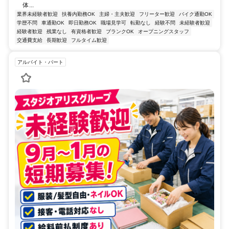
体...
業界未経験者歓迎
扶養内勤務OK
主婦・主夫歓迎
フリーター歓迎
バイク通勤OK
学歴不問
車通勤OK
即日勤務OK
職場見学可
転勤なし
経験不問
未経験者歓迎
経験者歓迎
残業なし
有資格者歓迎
ブランクOK
オープニングスタッフ
交通費支給
長期歓迎
フルタイム歓迎
アルバイト・パート