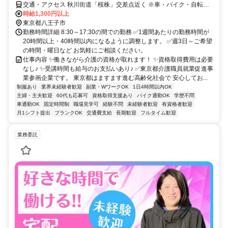
交通・アクセス 秋川街道「桜株」交差点近く ※車・バイク・自転車
通勤OK！
時給1,300円以上
東京都八王子市
勤務時間詳細 8:30～17:30の間での勤務 ✅1週間あたりの勤務時間が
20時間以上・40時間以内になるように調整します。 ✅週3日～ご希望
の時間・曜日など お気軽にご相談ください。
仕事内容 ✨働きながら介護の資格が取れます！ ✨資格取得費用は必要
なし♪ ✨受講時間も給与のお支払いあり♪ ✅️東京都介護職員就業促進事
業参画企業です。 東京都はますます進む高齢化社会で 安心してお...
制服あり
業界未経験者歓迎
副業・WワークOK
1日4時間以内OK
主婦・主夫歓迎
60代も応募可
資格取得支援あり
バイク通勤OK
学歴不問
車通勤OK
固定時間制
職場見学可
経験不問
未経験者歓迎
有資格者歓迎
月1シフト提出
ブランクOK
交通費支給
長期歓迎
フルタイム歓迎
業務委託