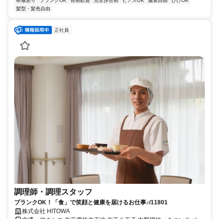
研修あり
ブランクOK
長期歓迎
完全歩合制
ピアスOK
服装自由
ひげOK
髪型・髪色自由
正社員
調理師・調理スタッフ
ブランクOK！「食」で笑顔と健康を届けるお仕事♪/11801
株式会社 HITOWA