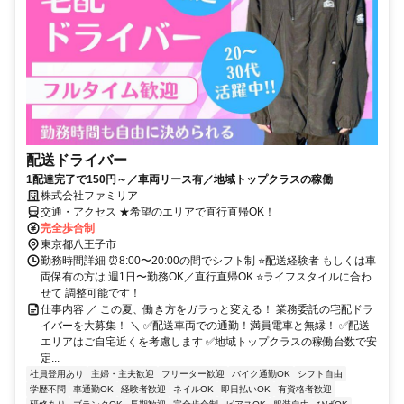
配送ドライバー
1配達完了で150円～／車両リース有／地域トップクラスの稼働
株式会社ファミリア
交通・アクセス ★希望のエリアで直行直帰OK！
完全歩合制
東京都八王子市
勤務時間詳細 ⏰8:00〜20:00の間でシフト制 ⭐配送経験者 もしくは車
両保有の方は 週1日〜勤務OK／直行直帰OK ⭐ライフスタイルに合わ
せて 調整可能です！
仕事内容 ／ この夏、働き方をガラっと変える！ 業務委託の宅配ドラ
イバーを大募集！ ＼ ✅配送車両での通勤！満員電車と無縁！ ✅配送
エリアはご自宅近くを考慮します ✅地域トップクラスの稼働台数で安
定...
社員登用あり
主婦・主夫歓迎
フリーター歓迎
バイク通勤OK
シフト自由
学歴不問
車通勤OK
経験者歓迎
ネイルOK
即日払いOK
有資格者歓迎