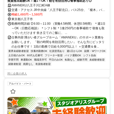
無資格未経験OK！週1～OK！朝を有効活用◎食事補助あり◎
AMANEKU八王子川口町A棟
交通・アクセス JR中央線「八王子駅北口」バス25分、「榎木」バス
停徒歩2分
時給1,480円～1,580円
東京都八王子市
勤務時間詳細 ⏰6:00～11:00 （実働4.5時間、休憩0.5時間） ＊週1日
～OK（日数応相談） ＊シフト制 ＊1食250円の食事補助で 朝食も取
っていただけます 炊き立てのご飯に、 ...
仕事内容 障がい者グループホーム「AMANEKU」のサポート業務を
お願いします。 「朝の時間を有効活用したい」 そんな方にピッタリ
のお仕事です！ 1回の勤務で日給 6,000円以上！ ＋交通費＆食...
業界未経験者歓迎
扶養内勤務OK
社員登用あり
週1日からOK
副業・WワークOK
土日祝のみOK
60代も応募可
フリーター歓迎
バイク通勤OK
シフト自由
学歴不問
車通勤OK
職場見学可
平日のみOK
転勤なし
経験不問
未経験者歓迎
経験者歓迎
残業なし
有資格者歓迎
同じ企業の求人
アルバイト・パート