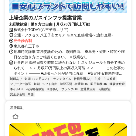
上場企業のガスインフラ提案営業
未経験歓迎｜働き方は自由｜月収70万円以上可能
株式会社TODAY(八王子市エリア)
交通・アクセス 八王子市エリア ※車で直接現場へ(直行直帰)
完全歩合制
東京都八王子市
勤務時間詳細 業務委託のため、原則自由。 ※単発・短期・時間や曜
日など働き方はご相談ください。 ※残業なし
仕事内容 勤務日数や時間に縛られない！ スケジュールも自分で決め
られて… ＞＞ 月収70万円以上の高収入可能 ＜＜ ――― この仕事の
ポイント ――― ■頑張った分が給与に直結！ ■安定性＆将来性抜...
制服あり
短期（3ヵ月以内）
ランチタイム
社員登用あり
主婦・主夫歓迎
フリーター歓迎
短期
シフト自由
学歴不問
車通勤OK
即日勤務OK
経験者歓迎
ネイルOK
有資格者歓迎
研修あり
ブランクOK
交通費支給
長期歓迎
完全歩合制
単発
業務委託