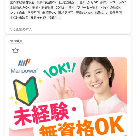
業界未経験者歓迎
扶養内勤務OK
社員登用あり
週1日からOK
副業・WワークOK
土日祝のみOK
主婦・主夫歓迎
60代も応募可
フリーター歓迎
バイク通勤OK
シフト自由
学歴不問
車通勤OK
職場見学可
平日のみOK
転勤なし
経験不問
未経験者歓迎
経験者歓迎
残業なし
同じ企業の求人
派遣社員