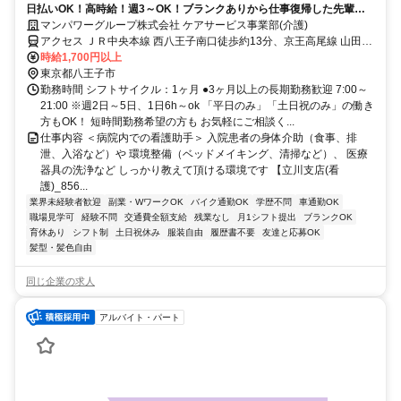
日払いOK！高時給！週3～OK！ブランクありから仕事復帰した先輩や
ミドル世代も多数活躍中♪
マンパワーグループ株式会社 ケアサービス事業部(介護)
アクセス ＪＲ中央本線 西八王子南口徒歩約13分、京王高尾線 山田
（東京都）徒歩約16分、京王高尾線 めじろ台徒歩約27分 車・バイク
時給1,700円以上
通勤OK（派遣先による）
東京都八王子市
勤務時間 シフトサイクル：1ヶ月 ●3ヶ月以上の長期勤務歓迎 7:00～
21:00 ※週2日～5日、1日6h～ok 「平日のみ」「土日祝のみ」の働き
方もOK！ 短時間勤務希望の方も お気軽にご相談く...
仕事内容 ＜病院内での看護助手＞ 入院患者の身体介助（食事、排
泄、入浴など）や 環境整備（ベッドメイキング、清掃など）、 医療
器具の洗浄など しっかり教えて頂ける環境です 【立川支店(看
護)_856...
業界未経験者歓迎
副業・WワークOK
バイク通勤OK
学歴不問
車通勤OK
職場見学可
経験不問
交通費全額支給
残業なし
月1シフト提出
ブランクOK
育休あり
シフト制
土日祝休み
服装自由
履歴書不要
友達と応募OK
髪型・髪色自由
同じ企業の求人
アルバイト・パート