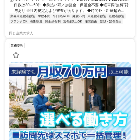
件数は30～50件 ◆前払い可／加盟金・保証金不要 ◆軽車両“無料”貸
与あり ※社内規定および審査があります。 ◆時間外・距離超過...
業界未経験者歓迎
学歴不問
平日のみOK
経験不問
未経験者歓迎
経験者歓迎
ブランクOK
長期歓迎
完全歩合制
週4日以上OK
服装自由
髪型・髪色自由
同じ企業の求人
業務委託