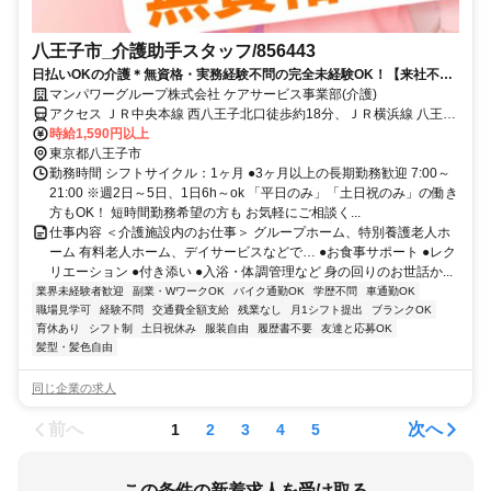
八王子市_介護助手スタッフ/856443
日払いOKの介護＊無資格・実務経験不問の完全未経験OK！【来社不
要！WEB・電話登録OK】
マンパワーグループ株式会社 ケアサービス事業部(介護)
アクセス ＪＲ中央本線 西八王子北口徒歩約18分、ＪＲ横浜線 八王子
北口徒歩約38分、ＪＲ中央本線 八王子北口徒歩約38分 車・バイク通
時給1,590円以上
勤OK（派遣先による）
東京都八王子市
勤務時間 シフトサイクル：1ヶ月 ●3ヶ月以上の長期勤務歓迎 7:00～
21:00 ※週2日～5日、1日6h～ok 「平日のみ」「土日祝のみ」の働き
方もOK！ 短時間勤務希望の方も お気軽にご相談く...
仕事内容 ＜介護施設内のお仕事＞ グループホーム、特別養護老人ホ
ーム 有料老人ホーム、デイサービスなどで… ●お食事サポート ●レク
リエーション ●付き添い ●入浴・体調管理など 身の回りのお世話か...
業界未経験者歓迎
副業・WワークOK
バイク通勤OK
学歴不問
車通勤OK
職場見学可
経験不問
交通費全額支給
残業なし
月1シフト提出
ブランクOK
育休あり
シフト制
土日祝休み
服装自由
履歴書不要
友達と応募OK
髪型・髪色自由
同じ企業の求人
前へ
次へ
1
2
3
4
5
この条件の新着求人を受け取る