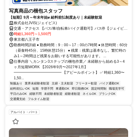
写真商品の梱包スタッフ
【短期】9月～年末年始✊ 給料前払制度あり｜未経験歓迎
株式会社JVIS(ジェイビス)
交通・アクセス 【バス/車/自転車/バイク通勤可】バス停【ジェイビス
(JVIS)前】目の前、【薬師前・ジェイビス(JVIS)入口】より徒歩5分
時給1,360円～1,500円
東京都八王子市
勤務時間詳細 ● 勤務時間：9：00～17：00の7時間 ● 休憩時間：60分
（昼食時45分、15時休憩15分） ● 残業：残業は基本なし。繁忙時の
み1～2時間ほど残業をお願いする可能性があります。 ...
仕事内容 ＼カンタン3ステップの梱包作業／ 未経験から始める3～4
ヶ月短期WORK 【2026年9月〜2027年1月】
━━━━━━━━━━━━━ 【アピールポイント】 ✅ 時給1,360〜
1,50...
制服あり
業界未経験者歓迎
主婦・主夫歓迎
フリーター歓迎
バイク通勤OK
給料前払いOK
短期
学歴不問
車通勤OK
即日勤務OK
固定時間制
職場見学可
平日のみOK
経験不問
未経験者歓迎
経験者歓迎
ネイルOK
ブランクOK
交通費支給
フルタイム歓迎
アルバイト・パート