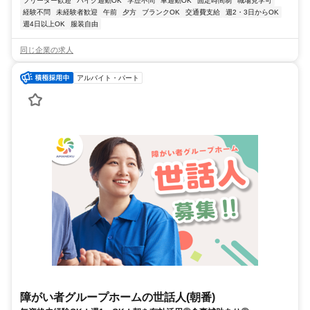
フリーター歓迎
バイク通勤OK
学歴不問
車通勤OK
固定時間制
職場見学可
経験不問
未経験者歓迎
午前
夕方
ブランクOK
交通費支給
週2・3日からOK
週4日以上OK
服装自由
同じ企業の求人
アルバイト・パート
障がい者グループホームの世話人(朝番)