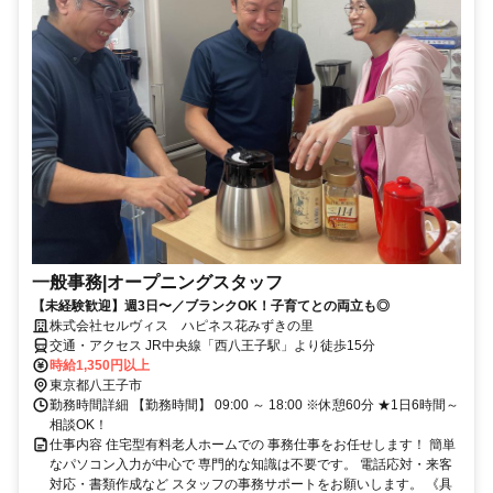
一般事務|オープニングスタッフ
【未経験歓迎】週3日〜／ブランクOK！子育てとの両立も◎
株式会社セルヴィス ハピネス花みずきの里
交通・アクセス JR中央線「西八王子駅」より徒歩15分
時給1,350円以上
東京都八王子市
勤務時間詳細 【勤務時間】 09:00 ～ 18:00 ※休憩60分 ★1日6時間～
相談OK！
仕事内容 住宅型有料老人ホームでの 事務仕事をお任せします！ 簡単
なパソコン入力が中心で 専門的な知識は不要です。 電話応対・来客
対応・書類作成など スタッフの事務サポートをお願いします。 《具