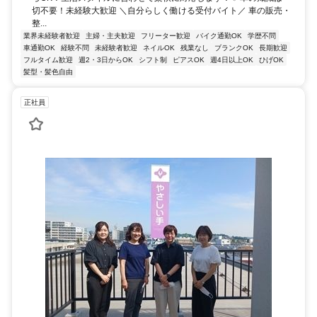
切不要！未経験大歓迎 ＼自分らしく働ける受付バイト／ 車の販売・
整...
業界未経験者歓迎
主婦・主夫歓迎
フリーター歓迎
バイク通勤OK
学歴不問
車通勤OK
経験不問
未経験者歓迎
ネイルOK
残業なし
ブランクOK
長期歓迎
フルタイム歓迎
週2・3日からOK
シフト制
ピアスOK
週4日以上OK
ひげOK
髪型・髪色自由
正社員