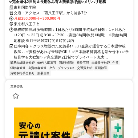
✨完全週休2日制＆長期休み有＆残業ほぼ無✨メリハリ勤務
東和国際学院
交通・アクセス 「西八王子駅」から徒歩7分
月給250,000円～300,000円
東京都八王子市
勤務時間詳細 実働時間：1日あたり8時間 平均勤務日数：1ヶ月あた
り20日 〜 22日 ⏰8:30～17:30 （実働8時間/休憩1時間） ※勤務時間
応相談 ※月平均残業時間５時間以内
仕事内容 ⭐ クラス増設のため急募❗⭐ ⸜⸜IT企業が運営する日本語学校
教師⸝⸝ ✅資格があれば未経験OK！ ✅日本語教師資格を活かせる♪ ✅学
校見学も大歓迎✨ ✅完全週休2日制でプライベート充実 ...
業界未経験者歓迎
60代も応募可
固定時間制
経験不問
未経験者歓迎
午前
経験者歓迎
有資格者歓迎
夕方
ブランクOK
交通費支給
長期歓迎
資格取得手当あり
服装自由
業務委託