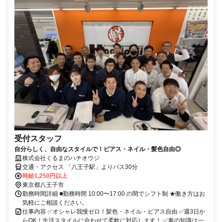
受付スタッフ
自分らしく、自由なスタイルで！ピアス・ネイル・髪色自由◎
株式会社くるまのハチオウジ
交通・アクセス 「八王子駅」よりバス30分
時給1,250円以上
東京都八王子市
勤務時間詳細 ■勤務時間 10:00〜17:00 の間でシフト制 ★働き方はお
気軽にご相談ください。
仕事内容 ✅オシャレ我慢ゼロ！髪色・ネイル・ピアス自由 ✅週3日か
らOK！生活スタイルに合わせて柔軟に対応します！ ✅車の知識は一