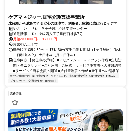
ケアマネジャー/居宅介護支援事業所
未経験から成長できる安心の環境で、利用者と家族に喜ばれるケアマネ
へ
やさしい手甲府 八王子居宅介護支援センター
通勤情報 ＪＲ中央線西八王子駅南口徒歩7分
月給283,000円～317,000円
東京都八王子市
勤務時間 08時 30分 ～ 17時 30分変形労働時間制（1ヶ月単位） 週休
二日制 基本的に土日休み（月９日休み)
仕事内容 【お仕事の詳細】 ■アセスメント、ケアプラン作成 ■定期訪
問・モニタリング ■ご利用者・ご家族・サービス事業者への連絡調整
■サービス担当者会議の開催 ■給付管理票の作成 ■国保連への請求業...
変形労働時間制
即日勤務OK
平日のみOK
未経験者歓迎
経験者歓迎
研修あり
ブランクOK
交通費支給
服装自由
業務委託