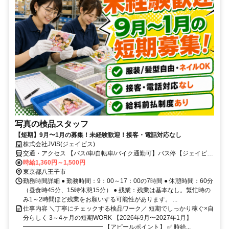
写真の検品スタッフ
【短期】9月〜1月の募集！未経験歓迎！接客・電話対応なし
株式会社JVIS(ジェイビス)
交通・アクセス 【バス/車/自転車/バイク通勤可】バス停【ジェイビス
(JVIS)前】目の前、【薬師前・ジェイビス(JVIS)入口】より徒歩5分
時給1,360円～1,500円
東京都八王子市
勤務時間詳細 ● 勤務時間：9：00～17：00の7時間 ● 休憩時間：60分
（昼食時45分、15時休憩15分） ● 残業：残業は基本なし。繁忙時の
み1～2時間ほど残業をお願いする可能性があります。 ...
仕事内容 ＼丁寧にチェックする検品ワーク／ 短期でしっかり稼ぐ×自
分らしく 3～4ヶ月の短期WORK 【2026年9月〜2027年1月】
━━━━━━━━━━━━━ 【アピールポイント】 ✅ 時給...