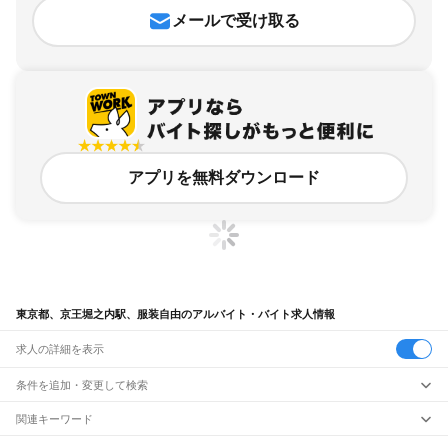
メールで受け取る
アプリを無料ダウンロード
東京都、京王堀之内駅、服装自由のアルバイト・バイト求人情報
求人の詳細を表示
条件を追加・変更して検索
市区町村を追加・変更
関連キーワード
完全在宅ワーク 全国
シール貼り 在宅
現在地周辺
ガチャガチャ
犬カフェ
東京都