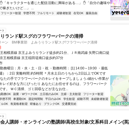
 ✋「キャラクターを通じた配信活動に興味がある…」 ✋「自分の趣味や
稼ぎたいけど…」 ...
フリーター歓迎
学歴不問
フルリモート
経験者歓迎
在宅OK
服装自由
ート
うりランド駅スグのフラワーパークの清掃
リーン BM事業部 よみうりランド駅スグ!フラワーパーク清掃
円
京王相模原線 京王よみうりランド徒歩約21分、ＪＲ南武線 矢野口南口徒
、京王相模原線 京王稲田堤南口徒歩約37分
市
勤務曜日：月・水・土・日・祝 ・勤務時間： [1] 14:00～19:00 ・最低
週）：2日 実働時間 約5時間 ＊月水土日のうちから2日以上でOKです
あなたの手でフラワーパークのキレイをキープしましょう♪細かい作業が
キレイ好きな方にぴったり あなたにお任せするのは、フラワーパーク
です。 ＷＣ清掃、ゴミ回収などが主なお仕...
内勤務OK
副業・WワークOK
土日祝のみOK
主婦・主夫歓迎
フリーター歓迎
学歴不問
車通勤OK
固定時間制
平日のみOK
学生歓迎
経験不問
未経験者歓迎
イルOK
有資格者歓迎
研修あり
ブランクOK
交通費支給
ート
会人講師・オンラインの塾講師/高校生対象/文系科目メイン(