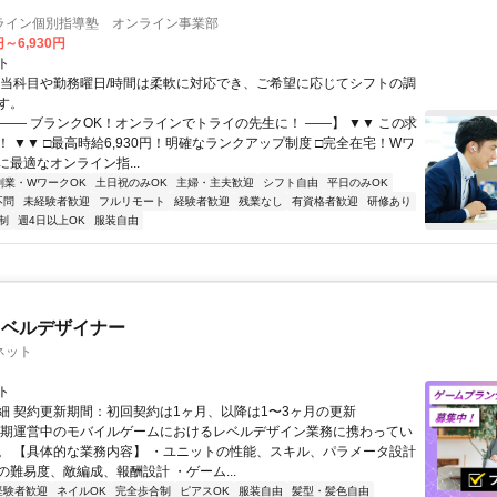
ライン個別指導塾 オンライン事業部
円～6,930円
ト
担当科目や勤務曜日/時間は柔軟に対応でき、ご希望に応じてシフトの調
す。
【―― ブランクOK！オンラインでトライの先生に！ ――】 ▼▼ この求
T！ ▼▼ □最高時給6,930円！明確なランクアップ制度 □完全在宅！Wワ
最適なオンライン指...
副業・WワークOK
土日祝のみOK
主婦・主夫歓迎
シフト自由
平日のみOK
不問
未経験者歓迎
フルリモート
経験者歓迎
残業なし
有資格者歓迎
研修あり
制
週4日以上OK
服装自由
レベルデザイナー
ネット
ト
細 契約更新期間：初回契約は1ヶ月、以降は1〜3ヶ月の更新
長期運営中のモバイルゲームにおけるレベルデザイン業務に携わってい
。 【具体的な業務内容】 ・ユニットの性能、スキル、パラメータ設計
の難易度、敵編成、報酬設計 ・ゲーム...
経験者歓迎
ネイルOK
完全歩合制
ピアスOK
服装自由
髪型・髪色自由