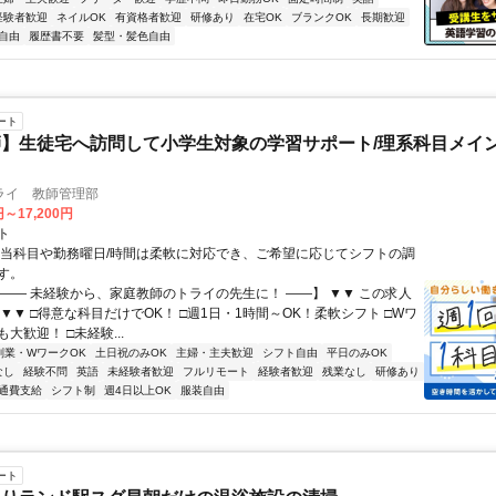
経験者歓迎
ネイルOK
有資格者歓迎
研修あり
在宅OK
ブランクOK
長期歓迎
自由
履歴書不要
髪型・髪色自由
ート
】生徒宅へ訪問して小学生対象の学習サポート/理系科目メイン
ライ 教師管理部
円～17,200円
ト
担当科目や勤務曜日/時間は柔軟に対応でき、ご希望に応じてシフトの調
す。
【―― 未経験から、家庭教師のトライの先生に！ ――】 ▼▼ この求人
！ ▼▼ □得意な科目だけでOK！ □週1日・1時間～OK！柔軟シフト □Wワ
大歓迎！ □未経験...
副業・WワークOK
土日祝のみOK
主婦・主夫歓迎
シフト自由
平日のみOK
なし
経験不問
英語
未経験者歓迎
フルリモート
経験者歓迎
残業なし
研修あり
通費支給
シフト制
週4日以上OK
服装自由
ート