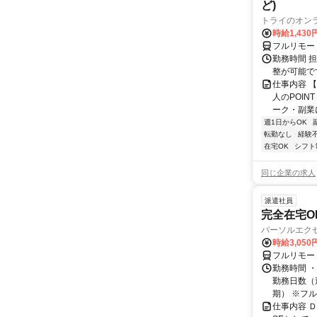
ど)
トライのオン
時給1,430
フルリモー
勤務時間 
整が可能で
仕事内容 
人のPOIN
ーク・副業に
週1日からOK
転勤なし
経験
在宅OK
シフト
同じ企業の求人
派遣社員
完全在宅O
パーソルエクセ
時給3,050
フルリモー
勤務時間 ・
勤務日数（週
期） ※フル.
仕事内容 