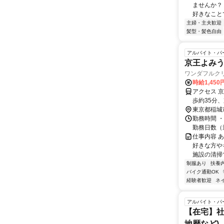
ませんか？
好きなことで
主婦・主夫歓迎
髪型・髪色自由
アルバイト・パ
京王よみ
ワンダフルク
時給1,450
アクセス 
歩約35分
東京都稲城
勤務時間 ・
勤務日数（
仕事内容 
好きな方や
施設の清掃
制服あり
扶養
バイク通勤OK
経験者歓迎
ネ
アルバイト・パ
【在宅】社
地歴など)