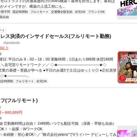
、ゼロトラストの共通基盤向けのAWS構築～運用を担当します。最初は
用がメインですが、構築の上流工程にも...
学歴不問
固定時間制
フルリモート
交通費全額支給
在宅OK
ブランクOK
装自由
ート
レス決済のインサイドセールス(フルリモート勤務)
standards
0円以上
ト
日: 平日のみ 9：00～18：00 実働時間：1日あたり8時間 休憩1時間
＼＼在宅型リモートワーク ／／ ◇★───────────────★◇
提案営業の基礎～実践が学べる ●平日のみ週5で土日はゆっくり◎ ●正社員登
★───────...
固定時間制
フルリモート
在宅OK
フ(フルリモート)
a
円～600,000円
ト
細 ⏰勤務時間は自由！ 24時間いつでも配信可能 （深夜・早朝も自由）
OK！ ✨副業・WワークOK
✨未経験・初心者OK✨／ "株式会社yetera"でVライバー デビューしてみ