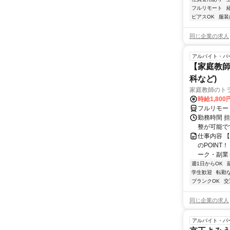
フルリモート
ピアスOK
服装
同じ企業の求人
アルバイト・パ
【家庭教師
科など)
家庭教師のト
時給1,800
フルリモー
勤務時間 
整が可能で
仕事内容 
のPOINT
ーク・副業も
週1日からOK
学生歓迎
転勤
ブランクOK
交
同じ企業の求人
アルバイト・パ