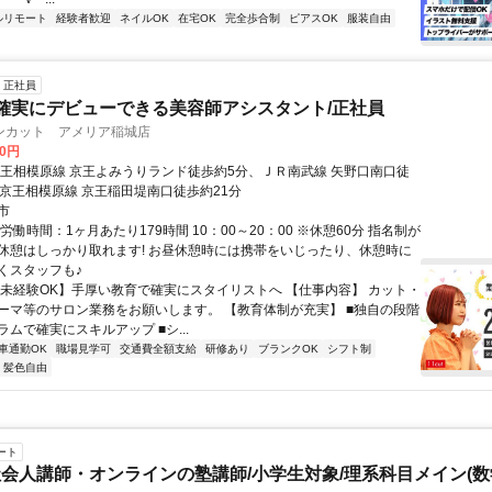
ルリモート
経験者歓迎
ネイルOK
在宅OK
完全歩合制
ピアスOK
服装自由
正社員
確実にデビューできる美容師アシスタント/正社員
ンカット アメリア稲城店
00円
京王相模原線 京王よみうりランド徒歩約5分、ＪＲ南武線 矢野口南口徒
、京王相模原線 京王稲田堤南口徒歩約21分
市
労働時間：1ヶ月あたり179時間 10：00～20：00 ※休憩60分 指名制が
休憩はしっかり取れます! お昼休憩時には携帯をいじったり、休憩時に
くスタッフも♪
【未経験OK】手厚い教育で確実にスタイリストへ 【仕事内容】 カット・
ーマ等のサロン業務をお願いします。 【教育体制が充実】 ■独自の段階
ムで確実にスキルアップ ■シ...
車通勤OK
職場見学可
交通費全額支給
研修あり
ブランクOK
シフト制
・髪色自由
ート
会人講師・オンラインの塾講師/小学生対象/理系科目メイン(