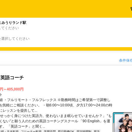
よみうりランド駅
してください
を選択してください
条件保
な英語コーチ
0円～405,000円
ト
細 ・フルリモート・フルフレックス ※勤務時間はご希望第一で調整し
気軽にご相談ください。 ・朝6:00〜10:00頃、夕方17:00〜24:00の時
レッスンを提供して...
「せっかく身につけた英語力、使わないまま眠らせていませんか？」 “も
ない”と願う人のための英語コーチングスクール 「90 English」を運
。 「英語コーチ」と聞く...
主婦・主夫歓迎
フリーター歓迎
学歴不問
即日勤務OK
固定時間制
英語