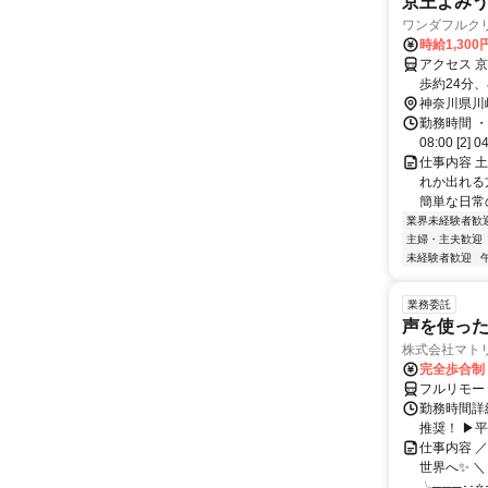
京王よみ
ワンダフルク
時給1,300
アクセス 
歩約24分
歩約29分
神奈川県川
勤務時間 ・
08:00 [2
仕事内容 
れか出れる
簡単な日常
業界未経験者歓
主婦・主夫歓迎
未経験者歓迎
業務委託
声を使っ
株式会社マト
完全歩合制
フルリモー
勤務時間詳細
推奨！ ▶
仕事内容 
世界へ✨ ＼
╰───･･⭐･