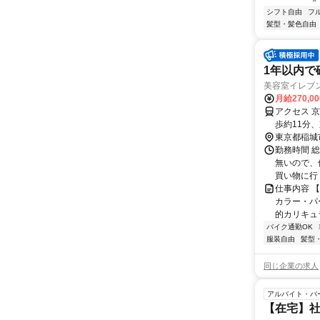
シフト自由
フ
髪型・髪色自由
1年以内で
美容室イレブ
月給270,0
アクセス 
歩約11分
東京都稲城
勤務時間 総
無いので、
買い物に行
仕事内容 
カラー・パ
的カリキュラ
バイク通勤OK
服装自由
髪型
同じ企業の求人
アルバイト・パ
【在宅】社