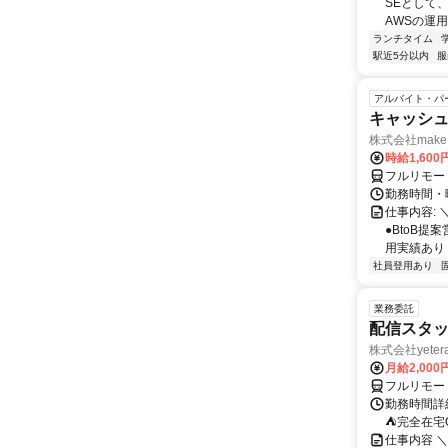
SEとして
AWSの運
ランチタイム
駅近5分以内
服
アルバイト・パ
キャッシュ
株式会社make 
時給1,60
フルリモー
勤務時間・曜
仕事内容: 
●BtoB
用実績あり ◇
社員登用あり
業務委託
配信スタッ
株式会社yeter
月給2,000
フルリモー
勤務時間詳
⛺完全在宅
仕事内容 ＼