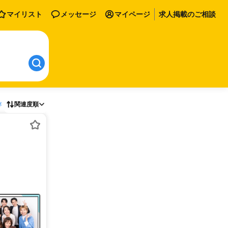
マイリスト
メッセージ
マイページ
求人掲載のご相談
存
関連度順