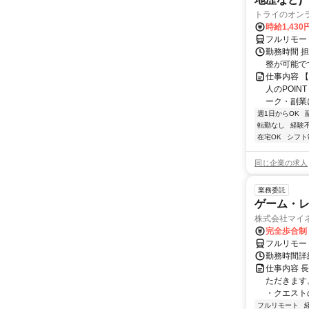
トライのオン
時給1,430
フルリモー
勤務時間 
整が可能で
仕事内容 
人のPOIN
ーク・副業に
週1日からOK
転勤なし
経験
在宅OK
シフト
同じ企業の求人
業務委託
ゲーム・
株式会社マイ
完全歩合制
フルリモー
勤務時間詳
仕事内容 
ただきます
・クエスト
フルリモート