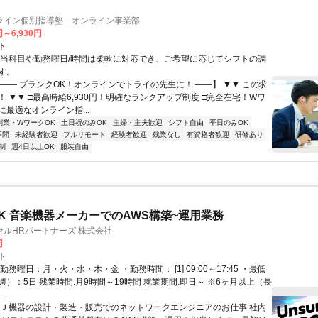
ライン個別指導塾 オンライン事業部
円～6,930円
ト
担当科目や勤務曜日/時間は柔軟に対応でき、ご希望に応じてシフトの調
す。
【―― ブランクOK！オンラインでトライの先生に！ ――】 ▼▼ この求
T！ ▼▼ □最高時給6,930円！明確なランクアップ制度 □完全在宅！Wワ
最適なオンライン指...
副業・WワークOK
土日祝のみOK
主婦・主夫歓迎
シフト自由
平日のみOK
不問
未経験者歓迎
フルリモート
経験者歓迎
残業なし
有資格者歓迎
研修あり
制
週4日以上OK
服装自由
K 音楽機器メーカーでのAWS構築~運用業務
ルHRパートナーズ 株式会社
円
ト
勤務曜日：月・火・水・木・金 ・勤務時間： [1] 09:00～17:45 ・最低
）：5日 残業時間:月9時間～19時間 就業期間:即日～ ※6ヶ月以上（長
..
ＤＪ機器の設計・製造・販売でのネットワークエンジニアのお仕事 社内