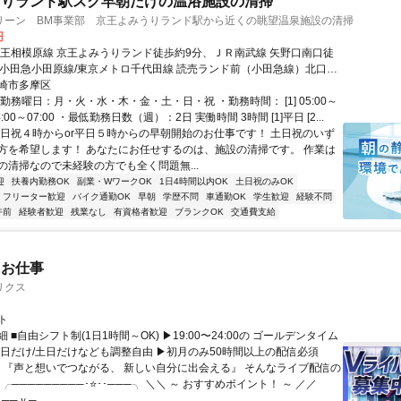
うりランド駅スグ早朝だけの温浴施設の清掃
リーン BM事業部 京王よみうりランド駅から近くの眺望温泉施設の清掃
円
京王相模原線 京王よみうりランド徒歩約9分、ＪＲ南武線 矢野口南口徒
、小田急小田原線/東京メトロ千代田線 読売ランド前（小田急線）北口徒
崎市多摩区
勤務曜日：月・火・水・木・金・土・日・祝 ・勤務時間： [1] 05:00～
] 04:00～07:00 ・最低勤務日数（週）：2日 実働時間 3時間 [1]平日 [2...
土日祝４時からor平日５時からの早朝開始のお仕事です！ 土日祝のいず
方を希望します！ あなたにお任せするのは、施設の清掃です。 作業は
の清掃なので未経験の方でも全く問題無...
迎
扶養内勤務OK
副業・WワークOK
1日4時間以内OK
土日祝のみOK
フリーター歓迎
バイク通勤OK
早朝
学歴不問
車通勤OK
学生歓迎
経験不問
午前
経験者歓迎
残業なし
有資格者歓迎
ブランクOK
交通費支給
たお仕事
リクス
ト
 ■自由シフト制(1日1時間～OK) ▶19:00〜24:00の ゴールデンタイム
平日だけ/土日だけなども調整自由 ▶初月のみ50時間以上の配信必須
／ 『声と想いでつながる、 新しい自分に出会える』 そんなライブ配信の
 ╭─────────･⭐･･───╮ ＼＼ ～ おすすめポイント！ ～ ／／
──ｖ─...