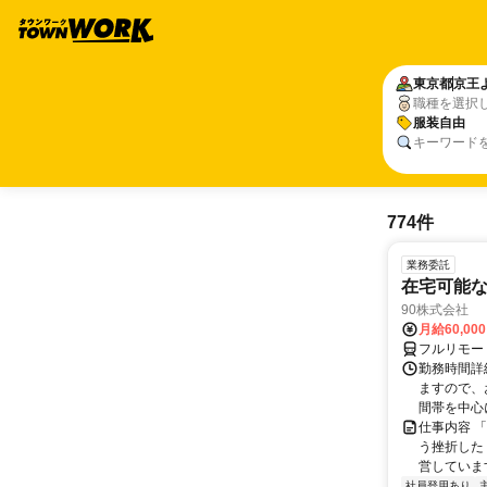
東京都
京王
職種を選択
服装自由
キーワード
774件
業務委託
在宅可能
90株式会社
月給60,00
フルリモー
勤務時間詳
ますので、お
間帯を中心に
仕事内容 
う挫折したく
営しています
社員登用あり