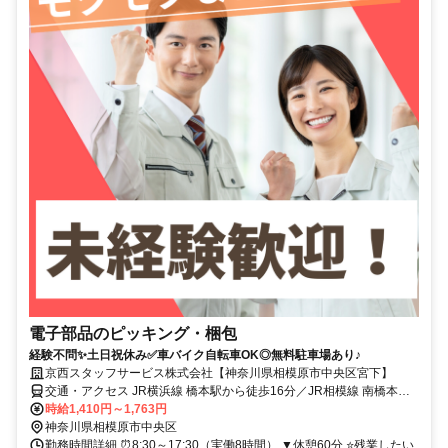
電子部品のピッキング・梱包
経験不問✨土日祝休み✅車バイク自転車OK◎無料駐車場あり♪
京西スタッフサービス株式会社【神奈川県相模原市中央区宮下】
交通・アクセス JR横浜線 橋本駅から徒歩16分／JR相模線 南橋本駅
から徒歩18分⭐車・バイク・自転車通勤可能
時給1,410円～1,763円
神奈川県相模原市中央区
勤務時間詳細 ⏰8:30～17:30（実働8時間） ▼休憩60分 ⭐残業したい