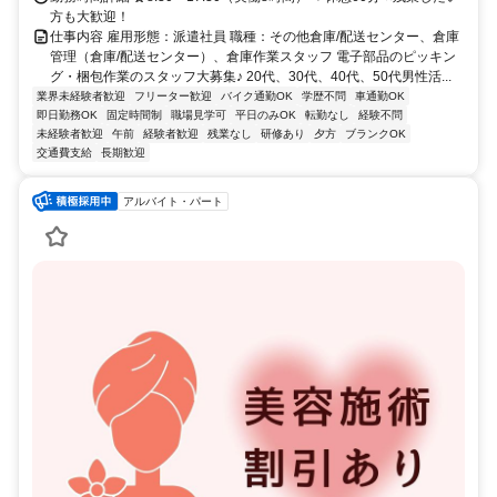
方も大歓迎！
仕事内容 雇用形態：派遣社員 職種：その他倉庫/配送センター、倉庫
管理（倉庫/配送センター）、倉庫作業スタッフ 電子部品のピッキン
グ・梱包作業のスタッフ大募集♪ 20代、30代、40代、50代男性活...
業界未経験者歓迎
フリーター歓迎
バイク通勤OK
学歴不問
車通勤OK
即日勤務OK
固定時間制
職場見学可
平日のみOK
転勤なし
経験不問
未経験者歓迎
午前
経験者歓迎
残業なし
研修あり
夕方
ブランクOK
交通費支給
長期歓迎
アルバイト・パート