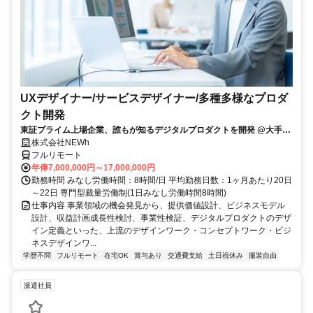
UXデザイナー/サービスデザイナー/多種多様なプロダ
クト開発
東証プライム上場企業、誰もが知るデジタルプロダクトを開発 @大手町
駅
株式会社NEWh
フルリモート
年俸7,000,000円～17,000,000円
勤務時間 みなし労働時間：8時間/日 平均勤務日数：1ヶ月あたり20日
～22日 専門型裁量労働制(1日みなし労働時間8時間)
仕事内容 事業領域の機会発見から、提供価値設計、ビジネスモデル
設計、収益計画成長性検討、事業性検証、デジタルプロダクトのデザ
イン定義といった、上流のデザインワーク・コンセプトワーク・ビジ
ネスデザインワ...
学歴不問
フルリモート
在宅OK
賞与あり
交通費支給
土日祝休み
服装自由
派遣社員