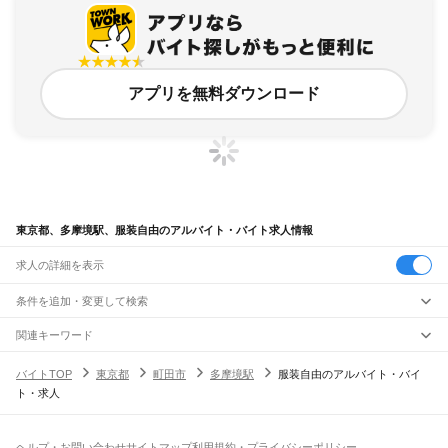
アプリを無料ダウンロード
東京都、多摩境駅、服装自由のアルバイト・バイト求人情報
求人の詳細を表示
条件を追加・変更して検索
市区町村を追加・変更
関連キーワード
完全在宅ワーク 全国
シール貼り 在宅
現在地周辺
ガチャガチャ
犬カフェ
東京都
駅を追加・変更
バイトTOP
東京都
町田市
多摩境駅
服装自由のアルバイト・バイ
東京都
すべて
ト・求人
東京23区
すべて
職種を追加・変更
JR東海道本線(東京～熱海)
千代田区
中央区
港区
新宿区
文京区
台東区
墨田区
江東区
品川区
目黒区
大田区
東京駅
新橋駅
品川駅
飲食・フードサービス
世田谷区
渋谷区
中野区
杉並区
豊島区
北区
荒川区
板橋区
練馬区
足立区
葛飾区
特徴を追加・変更
飲食・フードサービス
江戸川区
すべて
ヘルプ・お問い合わせ
サイトマップ
利用規約・プライバシーポリシー