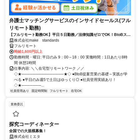
弁護士マッチングサービスのインサイドセールス(フル
リモート勤務)
【フルリモート勤務OK】平日５日勤務／法律知識ゼロでOK！BtoBスキ
ルが身につく営業職
株式会社make standards
フルリモート
時給1,600円以上
勤務時間・曜日: 平日のみ 9：00～18：00 実働時間：1日あたり8時
間 休憩1時間
仕事内容: ＼＼在宅型リモートワーク ／／
◇★───────────────★◇ ●BtoB提案営業の基礎～実践が学
べる ●平日のみ週5で土日はゆっくり◎ ●社員登用実績あり！
◇★───────...
社員登用あり
固定時間制
フルリモート
在宅OK
業務委託
探究コーディネーター
全国での大規模募集！
株式会社ミエタ