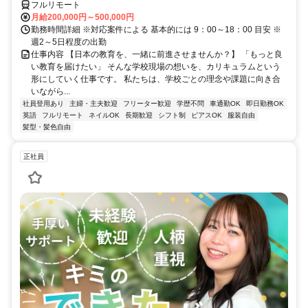
フルリモート
月給200,000円～500,000円
勤務時間詳細 ※対応案件による 基本的には 9：00～18：00 目安 ※
週2～5日程度の出勤
仕事内容 【日本の教育を、一緒に前進させませんか？】 「もっと良
い教育を届けたい」 そんな学校現場の想いを、カリキュラムという
形にしていく仕事です。 私たちは、学校ごとの理念や課題に向き合
いながら...
社員登用あり
主婦・主夫歓迎
フリーター歓迎
学歴不問
車通勤OK
即日勤務OK
英語
フルリモート
ネイルOK
長期歓迎
シフト制
ピアスOK
服装自由
髪型・髪色自由
正社員