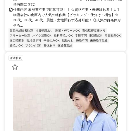
務時間に含む)
仕事内容 履歴書不要で応募可能！！ ☆資格不要・未経験歓迎！大手
物流会社の倉庫内で人気の軽作業【ピッキング・仕分け・梱包】☆
20代、30代、40代、男性・女性問わず応募可能！ ◎人気の好条件が
そろ...
業界未経験者歓迎
社員登用あり
副業・WワークOK
資格取得支援あり
フリーター歓迎
バイク通勤OK
給料前払いOK
学歴不問
車通勤OK
即日勤務OK
固定時間制
職場見学可
平日のみOK
転勤なし
経験不問
未経験者歓迎
週払いOK
ブランクOK
育休あり
交通費支給
派遣社員