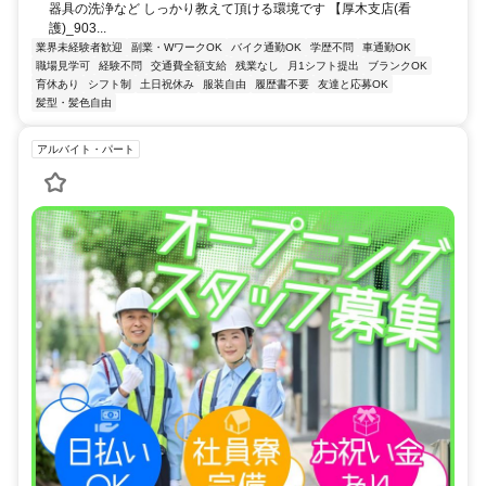
器具の洗浄など しっかり教えて頂ける環境です 【厚木支店(看
護)_903...
業界未経験者歓迎
副業・WワークOK
バイク通勤OK
学歴不問
車通勤OK
職場見学可
経験不問
交通費全額支給
残業なし
月1シフト提出
ブランクOK
育休あり
シフト制
土日祝休み
服装自由
履歴書不要
友達と応募OK
髪型・髪色自由
アルバイト・パート