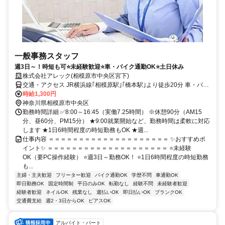
一般事務スタッフ
週3日～！時短も可⭐未経験歓迎⭐車・バイク通勤OK⭐土日休み
株式会社アレック(相模原市中央区宮下)
交通・アクセス JR横浜線｢相模原駅｣｢橋本駅｣より徒歩20分 車・バイ
ク通勤OK
時給1,300円
神奈川県相模原市中央区
勤務時間詳細 ✅8:00～16:45（実働7.25時間） ※休憩90分（AM15
分、昼60分、PM15分） ★9:00就業開始など、勤務時間は柔軟に対応
します ★1日6時間程度の時短勤務もOK ★週...
仕事内容 ＝＝＝＝＝＝＝＝＝＝＝＝＝＝＝＝＝＝＝＝ ✨おすすめポ
イント✨ ＝＝＝＝＝＝＝＝＝＝＝＝＝＝＝＝＝＝＝＝ ⭐未経験
OK（要PC操作経験） ⭐週3日～勤務OK！ ⭐1日6時間程度の時短勤務
も...
主婦・主夫歓迎
フリーター歓迎
バイク通勤OK
学歴不問
車通勤OK
即日勤務OK
固定時間制
平日のみOK
転勤なし
経験不問
未経験者歓迎
経験者歓迎
ネイルOK
残業なし
週払いOK
即日払いOK
ブランクOK
交通費支給
週2・3日からOK
ピアスOK
アルバイト・パート