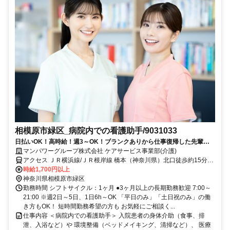
相模原市緑区_病院内での看護助手/9031033
日払いOK！高時給！週3～OK！ブランクありから仕事復帰した先輩や
ミドル世代も多数活躍中♪
マンパワーグループ株式会社 ケアサービス事業部(介護)
アクセス ＪＲ横浜線/ＪＲ根岸線 橋本（神奈川県）北口徒歩約15分、
ＪＲ相模線 橋本（神奈川県）北口徒歩約15分、京王相模原線 橋本
時給1,700円以上
（神奈川県）北口徒歩約15分 車・バイク通勤OK（派遣先による）
神奈川県相模原市緑区
勤務時間 シフトサイクル：1ヶ月 ●3ヶ月以上の長期勤務歓迎 7:00～
21:00 ※週2日～5日、1日6h～OK 「平日のみ」「土日祝のみ」の働
き方もOK！ 短時間勤務希望の方も お気軽にご相談く...
仕事内容 ＜病院内での看護助手＞ 入院患者の身体介助（食事、排
泄、入浴など）や 環境整備（ベッドメイキング、清掃など）、 医療