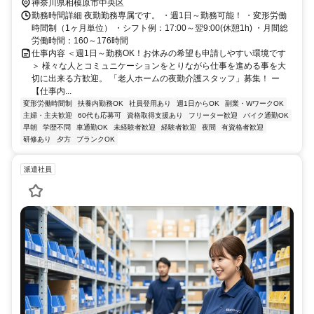
神奈川県相模原市中央区
勤務時間詳細 夜勤勤務専属です。 ・週1日～勤務可能！ ・変形労働
時間制（1ヶ月単位） ・シフト例：17:00～翌9:00(休憩1h) ・月間総
労働時間：160～176時間
仕事内容 ＜週1日～勤務OK！お休みの希望も申請しやすい環境です
＞ 様々な人とコミュニケーションをとりながら仕事を進める事を大
切に出来る方歓迎。 「老人ホームの夜勤介護スタッフ」募集！ ー
【仕事内...
変形労働時間制
扶養内勤務OK
社員登用あり
週1日からOK
副業・WワークOK
主婦・主夫歓迎
60代も応募可
資格取得支援あり
フリーター歓迎
バイク通勤OK
早朝
学歴不問
車通勤OK
未経験者歓迎
経験者歓迎
夜間
有資格者歓迎
研修あり
夕方
ブランクOK
派遣社員