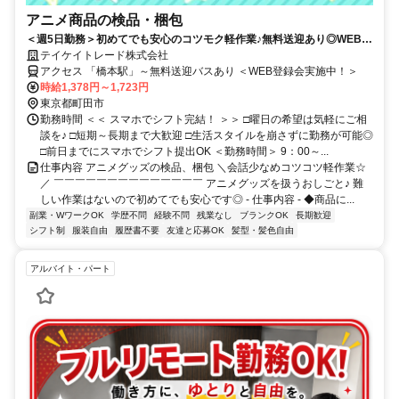
アニメ商品の検品・梱包
＜週5日勤務＞初めてでも安心のコツモク軽作業♪無料送迎あり◎WEB登
録会実施中！
テイケイトレード株式会社
アクセス 「橋本駅」～無料送迎バスあり ＜WEB登録会実施中！＞
時給1,378円～1,723円
東京都町田市
勤務時間 ＜＜ スマホでシフト完結！ ＞＞ □曜日の希望は気軽にご相
談を♪ □短期～長期まで大歓迎 □生活スタイルを崩さずに勤務が可能◎
□前日までにスマホでシフト提出OK ＜勤務時間＞ 9：00～...
仕事内容 アニメグッズの検品、梱包 ＼会話少なめコツコツ軽作業☆
／ ￣￣￣￣￣￣￣￣￣￣￣￣￣￣ アニメグッズを扱うおしごと♪ 難
しい作業はないので初めてでも安心です◎ - 仕事内容 - ◆商品に...
副業・WワークOK
学歴不問
経験不問
残業なし
ブランクOK
長期歓迎
シフト制
服装自由
履歴書不要
友達と応募OK
髪型・髪色自由
アルバイト・パート