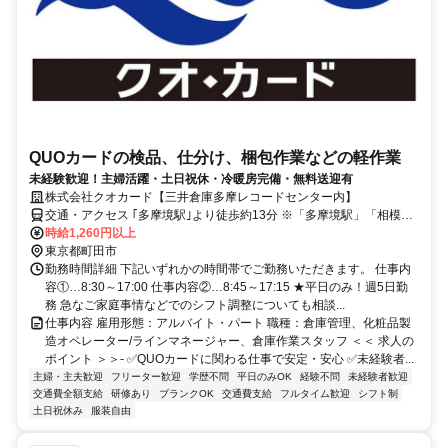
QUOカードの検品、仕分け、梱包作業などの軽作業
未経験歓迎！主婦活躍・土日祝休・冷暖房完備・無料送迎有
株式会社クオカード【三井倉庫多摩レコードセンター内】
交通・アクセス ｢多摩境駅｣より徒歩約13分 ※「多摩境駅」「相模原
駅」より無料送迎バスあり！
時給1,260円以上
東京都町田市
勤務時間詳細 下記いずれかの時間帯でご勤務いただきます。 仕事内
容①…8:30～17:00 仕事内容②…8:45～17:15 ★平日のみ！週5日勤
務 急なご家庭事情などでのシフト調整についても相談...
仕事内容 雇用形態：アルバイト・パート 職種：倉庫管理、化粧品製
造オペレーター/ラインマネージャー、倉庫作業スタッフ ＜＜ 求人の
ポイント ＞＞- ✅QUOカードに関わる仕事で安定・安心 ✅未経験者...
主婦・主夫歓迎
フリーター歓迎
学歴不問
平日のみOK
経験不問
未経験者歓迎
交通費全額支給
研修あり
ブランクOK
交通費支給
フルタイム歓迎
シフト制
土日祝休み
服装自由