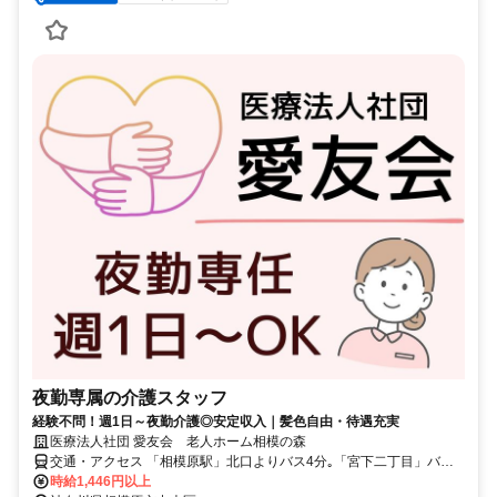
夜勤専属の介護スタッフ
経験不問！週1日～夜勤介護◎安定収入｜髪色自由・待遇充実
医療法人社団 愛友会 老人ホーム相模の森
交通・アクセス 「相模原駅」北口よりバス4分｡「宮下二丁目」バス
停下車 / 「多摩境駅」より徒歩13分 / 「橋本駅」より徒歩25分
時給1,446円以上