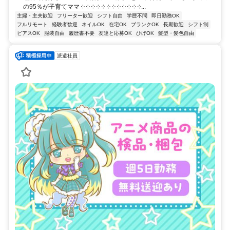
の95％が子育てママ ༶ ༶ ༶ ༶ ༶ ༶ ༶ ༶ ༶ ༶ ༶ ༶...
主婦・主夫歓迎
フリーター歓迎
シフト自由
学歴不問
即日勤務OK
フルリモート
経験者歓迎
ネイルOK
在宅OK
ブランクOK
長期歓迎
シフト制
ピアスOK
服装自由
履歴書不要
友達と応募OK
ひげOK
髪型・髪色自由
派遣社員