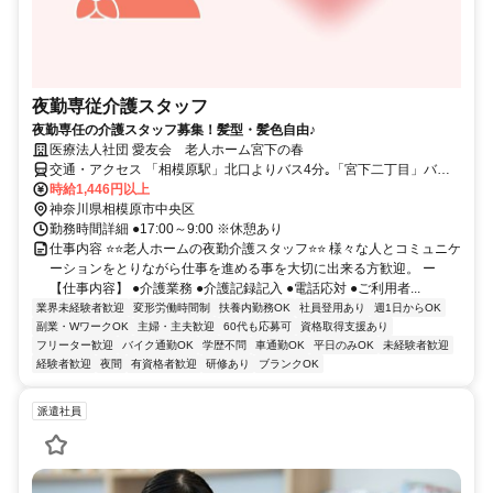
夜勤専従介護スタッフ
夜勤専任の介護スタッフ募集！髪型・髪色自由♪
医療法人社団 愛友会 老人ホーム宮下の春
交通・アクセス 「相模原駅」北口よりバス4分｡「宮下二丁目」バス
停下車 / 「多摩境駅」より徒歩13分
時給1,446円以上
神奈川県相模原市中央区
勤務時間詳細 ●17:00～9:00 ※休憩あり
仕事内容 ⭐⭐老人ホームの夜勤介護スタッフ⭐⭐ 様々な人とコミュニケ
ーションをとりながら仕事を進める事を大切に出来る方歓迎。 ー
【仕事内容】 ●介護業務 ●介護記録記入 ●電話応対 ●ご利用者...
業界未経験者歓迎
変形労働時間制
扶養内勤務OK
社員登用あり
週1日からOK
副業・WワークOK
主婦・主夫歓迎
60代も応募可
資格取得支援あり
フリーター歓迎
バイク通勤OK
学歴不問
車通勤OK
平日のみOK
未経験者歓迎
経験者歓迎
夜間
有資格者歓迎
研修あり
ブランクOK
派遣社員