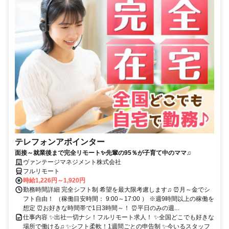
テレフォンアポインター
面接～就業後まで完全リモート✨先輩の95％が子育て中のママ♫
ヴァンテージマネジメント株式会社
フルリモート
時給1,226円～1,920円
勤務時間詳細 完全シフト制 希望を最大限考慮します♫ ⏰月～金でシ
フト自由！ （稼働目安時間： 9:00～17:00 ） ※週9時間以上の稼働を
想定 ⏰お好きな時間帯で1日3時間～！ ⏰平日のみの週...
仕事内容 ✨出社一切ナシ！フルリモート求人！ ✨全国どこでも好きな
場所で働ける♫ ✨シフト柔軟！1週間ごとの申告制 ✨今いるスタッフ