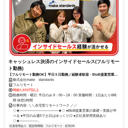
キャッシュレス決済のインサイドセールス(フルリモー
ト勤務)
【フルリモート勤務OK】平日５日勤務／経験者歓迎・BtoB提案営業で
スキルアップ
株式会社make standards
フルリモート
時給1,600円以上
勤務時間・曜日: 平日のみ 9：00～18：00 実働時間：1日あたり8時
間 休憩1時間
仕事内容: ＼＼在宅型リモートワーク ／／
◇★───────────────★◇ ●BtoB提案営業の基礎～実践が学
べる ●平日のみ週5で土日はゆっくり◎ ●正社員登用実績あり
◇★───────...
社員登用あり
固定時間制
フルリモート
在宅OK