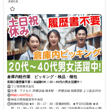
派遣社員
倉庫内軽作業 ピッキング・検品・梱包
長期◎履歴書不要！未経験OK！20～40代の男女活躍中！
フジ技研株式会社
交通・アクセス JR横浜線 橋本駅 ・JR横浜線 相模原駅 より徒歩20分
時給1,400円以上
神奈川県相模原市中央区
勤務時間詳細 ★8：30～17：30（実働8時間） ★平日5日勤務 ★休
憩：12：00～13：00 ※10：00・15：00に10分程度の小休憩あり(勤