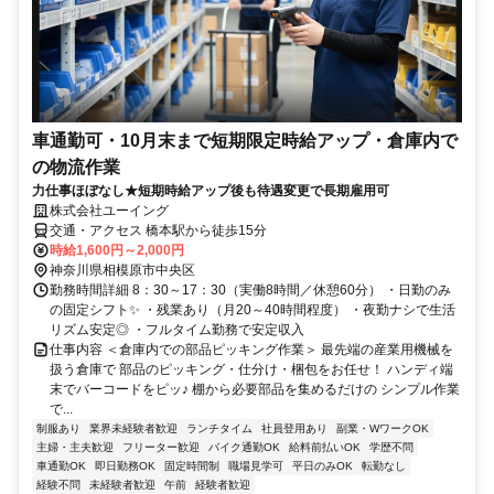
車通勤可・10月末まで短期限定時給アップ・倉庫内で
の物流作業
力仕事ほぼなし★短期時給アップ後も待遇変更で長期雇用可
株式会社ユーイング
交通・アクセス 橋本駅から徒歩15分
時給1,600円～2,000円
神奈川県相模原市中央区
勤務時間詳細 8：30～17：30（実働8時間／休憩60分） ・日勤のみ
の固定シフト✨ ・残業あり（月20～40時間程度） ・夜勤ナシで生活
リズム安定◎ ・フルタイム勤務で安定収入
仕事内容 ＜倉庫内での部品ピッキング作業＞ 最先端の産業用機械を
扱う倉庫で 部品のピッキング・仕分け・梱包をお任せ！ ハンディ端
末でバーコードをピッ♪ 棚から必要部品を集めるだけの シンプル作業
で...
制服あり
業界未経験者歓迎
ランチタイム
社員登用あり
副業・WワークOK
主婦・主夫歓迎
フリーター歓迎
バイク通勤OK
給料前払いOK
学歴不問
車通勤OK
即日勤務OK
固定時間制
職場見学可
平日のみOK
転勤なし
経験不問
未経験者歓迎
午前
経験者歓迎