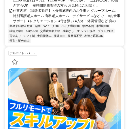
21:00 ※週2日～5日、1日5h～OK 「平日のみ」「土日祝のみ」の働
き方もOK！ 短時間勤務希望の方も お気軽にご相談く...
仕事内容 【経験者歓迎】＜介護施設内のお仕事＞ グループホーム、
特別養護老人ホーム 有料老人ホーム、デイサービスなどで… ●お食事
サポート ●レクリエーション ●付き添い ●入浴・体調管理など 身の...
業界未経験者歓迎
副業・WワークOK
バイク通勤OK
学歴不問
車通勤OK
職場見学可
経験不問
交通費全額支給
残業なし
月1シフト提出
ブランクOK
育休あり
シフト制
土日祝休み
服装自由
履歴書不要
友達と応募OK
髪型・髪色自由
アルバイト・パート