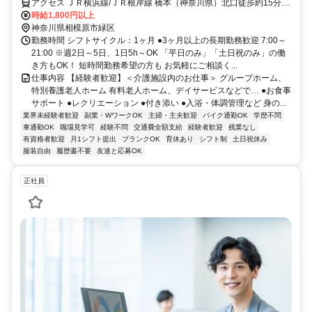
アクセス ＪＲ横浜線/ＪＲ根岸線 橋本（神奈川県）北口徒歩約15分、
ＪＲ相模線 橋本（神奈川県）北口徒歩約15分、京王相模原線 橋本
時給1,800円以上
（神奈川県）北口徒歩約15分 車・バイク通勤OK（派遣先による）
神奈川県相模原市緑区
勤務時間 シフトサイクル：1ヶ月 ●3ヶ月以上の長期勤務歓迎 7:00～
21:00 ※週2日～5日、1日5h～OK 「平日のみ」「土日祝のみ」の働
き方もOK！ 短時間勤務希望の方も お気軽にご相談く...
仕事内容 【経験者歓迎】＜介護施設内のお仕事＞ グループホーム、
特別養護老人ホーム 有料老人ホーム、デイサービスなどで… ●お食事
サポート ●レクリエーション ●付き添い ●入浴・体調管理など 身の...
業界未経験者歓迎
副業・WワークOK
主婦・主夫歓迎
バイク通勤OK
学歴不問
車通勤OK
職場見学可
経験不問
交通費全額支給
経験者歓迎
残業なし
有資格者歓迎
月1シフト提出
ブランクOK
育休あり
シフト制
土日祝休み
服装自由
履歴書不要
友達と応募OK
正社員