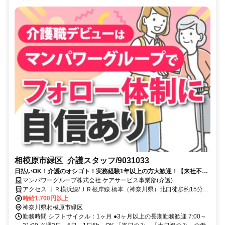
相模原市緑区_介護スタッフ/9031033
日払いOK！介護のオシゴト！実務経験1年以上の方大歓迎！【来社不
要！WEB・電話登録ＯＫ】
マンパワーグループ株式会社 ケアサービス事業部(介護)
アクセス ＪＲ横浜線/ＪＲ根岸線 橋本（神奈川県）北口徒歩約15分、
ＪＲ相模線 橋本（神奈川県）北口徒歩約15分、京王相模原線 橋本
時給1,700円以上
（神奈川県）北口徒歩約15分 車・バイク通勤OK（派遣先による）
神奈川県相模原市緑区
勤務時間 シフトサイクル：1ヶ月 ●3ヶ月以上の長期勤務歓迎 7:00～