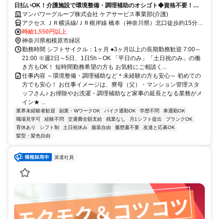
日払いOK！介護施設で環境整備・調理補助のオシゴト◆資格不要！
【WEB・電話登録OK】
マンパワーグループ株式会社 ケアサービス事業部(介護)
アクセス ＪＲ横浜線/ＪＲ根岸線 橋本（神奈川県）北口徒歩約15分、
ＪＲ相模線 橋本（神奈川県）北口徒歩約15分、京王相模原線 橋本
時給1,550円以上
（神奈川県）北口徒歩約15分 車・バイク通勤OK（派遣先による）
神奈川県相模原市緑区
勤務時間 シフトサイクル：1ヶ月 ●3ヶ月以上の長期勤務歓迎 7:00～
21:00 ※週2日～5日、1日5h～OK 「平日のみ」「土日祝のみ」の働
き方もOK！ 短時間勤務希望の方も お気軽にご相談く...
仕事内容 ～環境整備・調理補助など＊未経験の方も安心～ 初めての
方でも安心！ お仕事イメージは、寮母（父）・マンション管理スタ
ッフさん♪ お掃除やお洗濯・調理補助など家事の延長となる業務がメ
イン★ ...
業界未経験者歓迎
副業・WワークOK
バイク通勤OK
学歴不問
車通勤OK
職場見学可
経験不問
交通費全額支給
残業なし
月1シフト提出
ブランクOK
育休あり
シフト制
土日祝休み
服装自由
履歴書不要
友達と応募OK
髪型・髪色自由
派遣社員