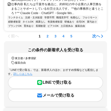
仕事内容 私たちは千葉市を拠点に、約80社の中小企業の人事労務を
まるごとサポートしている社労士法人です。 **他の事務所と違うとこ
ろ？** Claude Code・ChatGPT・Google Wo...
ランチタイム
主婦・主夫歓迎
学歴不問
職場見学可
転勤なし
フルリモート
経験者歓迎
ネイルOK
残業なし
有資格者歓迎
研修あり
在宅OK
賞与あり
ブランクOK
育休あり
長期歓迎
ピアスOK
土日祝休み
服装自由
前へ
次へ
1
2
3
4
5
この条件の新着求人を受け取る
東京都 / 多摩境駅
服装自由
「LINEで受け取る」では、新着求人のほか、おすすめ情報なども配信しま
す。
詳しくはこちら
LINEで受け取る
メールで受け取る