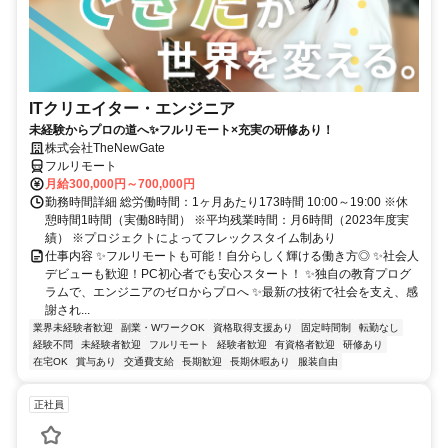
ITクリエイター・エンジニア
未経験からプロの道へ✨フルリモート×充実の研修あり！
株式会社TheNewGate
フルリモート
月給300,000円～700,000円
勤務時間詳細 総労働時間：1ヶ月あたり173時間 10:00～19:00 ※休
憩時間1時間（実働8時間） ※平均残業時間：月6時間（2023年度実
績） ※プロジェクトによってフレックスタイム制あり
仕事内容 ✨フルリモートも可能！自分らしく輝ける働き方◎ ✨社会人
デビューも歓迎！PC初心者でも安心スタート！ ✨独自の教育プログ
ラムで、エンジニアのゼロからプロへ ✨最新の技術で社会を支え、感
謝され...
業界未経験者歓迎
副業・WワークOK
資格取得支援あり
固定時間制
転勤なし
経験不問
未経験者歓迎
フルリモート
経験者歓迎
有資格者歓迎
研修あり
在宅OK
賞与あり
交通費支給
長期歓迎
長期休暇あり
服装自由
正社員