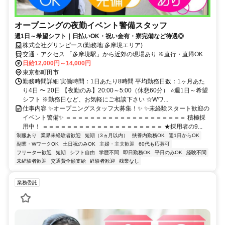
オープニングの夜勤イベント警備スタッフ
週1日～希望シフト｜日払いOK・祝い金有・寮完備など待遇◎
株式会社グリンピース(勤務地:多摩境エリア)
交通・アクセス 「多摩境駅」から近郊の現場あり ※直行・直帰OK
日給12,000円～14,000円
東京都町田市
勤務時間詳細 実働時間：1日あたり8時間 平均勤務日数：1ヶ月あた
り4日 〜 20日 【夜勤のみ】20:00～5:00（休憩60分） ⭐週1日～希望
シフト ※勤務日など、お気軽にご相談下さい ☆Wワ...
仕事内容 ✨オープニングスタッフ大募集！✨ ✨未経験スタート歓迎の
イベント警備✨ ＝＝＝＝＝＝＝＝＝＝＝＝＝＝＝＝＝＝＝＝ 積極採
用中！ ＝＝＝＝＝＝＝＝＝＝＝＝＝＝＝＝＝＝＝＝ ★採用者の9...
制服あり
業界未経験者歓迎
短期（3ヵ月以内）
扶養内勤務OK
週1日からOK
副業・WワークOK
土日祝のみOK
主婦・主夫歓迎
60代も応募可
フリーター歓迎
短期
シフト自由
学歴不問
即日勤務OK
平日のみOK
経験不問
未経験者歓迎
交通費全額支給
経験者歓迎
残業なし
業務委託