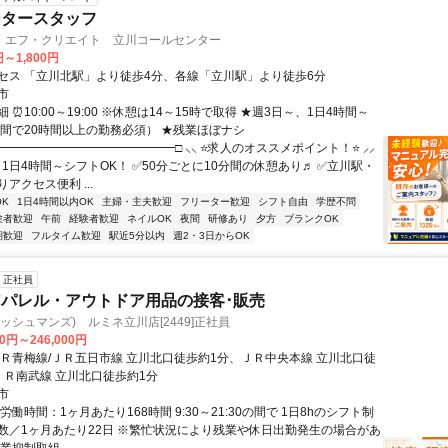
ンタースタッフ
・エフ・クリエイト 立川コールセンター
円～1,800円
セス 「立川北駅」より徒歩4分、各線「立川駅」より徒歩6分
市
 ⏰10:00～19:00 ※休憩は14～15時で取得 ★週3日～、1日4時間～
1週間で20時間以上の勤務必須） ★残業ほぼナシ
━━━━━━━━━━━━━━━□ ⸜⸜ ⭐求人のオススメポイント！⭐ ⸝⸝
1日4時間～シフトOK！ ✅50分ごとに10分間の休憩あり♬ ✅立川駅・
アクセス便利 ...
K
1日4時間以内OK
主婦・主夫歓迎
フリーター歓迎
シフト自由
学歴不問
験者歓迎
午前
経験者歓迎
ネイルOK
夜間
研修あり
夕方
ブランクOK
期歓迎
フルタイム歓迎
駅近5分以内
週2・3日からOK
正社員
パレル・アウトドア用品の接客･販売
(オッシュマンズ) ルミネ立川店[2449]正社員
00円～246,000円
ＪＲ青梅線/ＪＲ五日市線 立川北口徒歩約1分、ＪＲ中央本線 立川北口徒
ＪＲ南武線 立川北口徒歩約1分
市
労働時間：1ヶ月あたり168時間 9:30～21:30の間で 1日8hのシフト制
数／1ヶ月あたり22日 ※繁忙状況により残業や休日出勤発生の場合があ