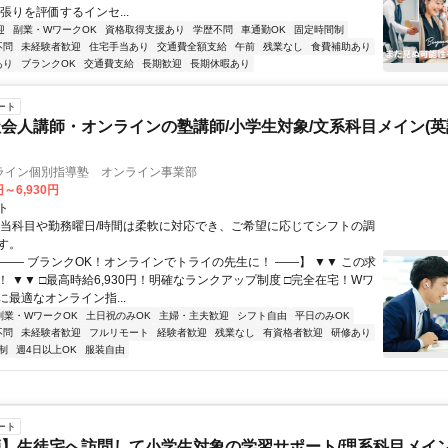
張りを評価するインセ...
迎
副業・WワークOK
資格取得支援あり
学歴不問
車通勤OK
固定時間制
不問
未経験者歓迎
住宅手当あり
交通費全額支給
午前
残業なし
食費補助あり
あり
ブランクOK
交通費支給
長期歓迎
長期休暇あり
ート
会人講師・オンラインの塾講師/小学生対象/文系科目メイン(
ライン個別指導塾 オンライン事業部
円～6,930円
ト
担当科目や勤務曜日/時間は柔軟に対応でき、ご希望に応じてシフトの調
す。
【―― ブランクOK！オンラインでトライの先生に！ ――】 ▼▼ この求
T！ ▼▼ □最高時給6,930円！明確なランクアップ制度 □完全在宅！Wワ
最適なオンライン指...
副業・WワークOK
土日祝のみOK
主婦・主夫歓迎
シフト自由
平日のみOK
不問
未経験者歓迎
フルリモート
経験者歓迎
残業なし
有資格者歓迎
研修あり
制
週4日以上OK
服装自由
ート
】生徒宅へ訪問して小学生対象の学習サポート/理系科目メイン