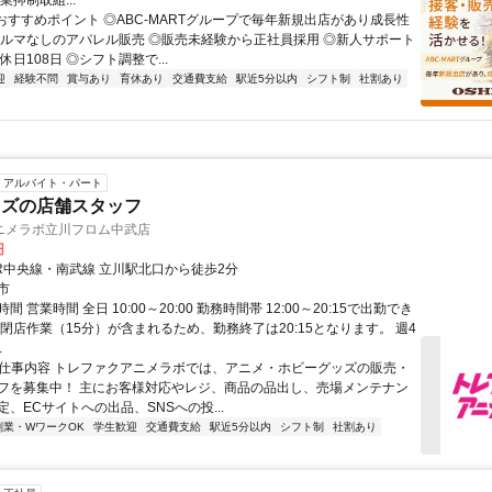
業抑制取組...
■おすすめポイント ◎ABC-MARTグループで毎年新規出店があり成長性
ノルマなしのアパレル販売 ◎販売未経験から正社員採用 ◎新人サポート
休日108日 ◎シフト調整で...
迎
経験不問
賞与あり
育休あり
交通費支給
駅近5分以内
シフト制
社割あり
アルバイト・パート
ッズの店舗スタッフ
ニメラボ立川フロム中武店
円
JR中央線・南武線 立川駅北口から徒歩2分
市
 営業時間 全日 10:00～20:00 勤務時間帯 12:00～20:15で出勤でき
※閉店作業（15分）が含まれるため、勤務終了は20:15となります。 週4
.
● 仕事内容 トレファクアニメラボでは、アニメ・ホビーグッズの販売・
フを募集中！ 主にお客様対応やレジ、商品の品出し、売場メンテナン
、ECサイトへの出品、SNSへの投...
副業・WワークOK
学生歓迎
交通費支給
駅近5分以内
シフト制
社割あり