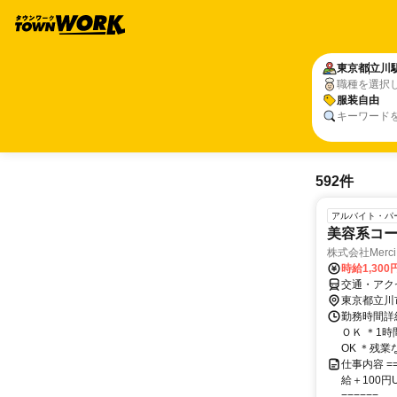
東京都
立川
職種を選択
服装自由
キーワード
592件
アルバイト・パ
美容系コー
株式会社Merci
時給1,300
交通・アク
東京都立川
勤務時間詳細
ＯＫ ＊1
OK ＊残
仕事内容 ==
給＋100円
======...