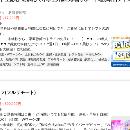
ライ 教師管理部
円～17,200円
ト
担当科目や勤務曜日/時間は柔軟に対応でき、ご希望に応じてシフトの調
す。
【―― 未経験から、家庭教師のトライの先生に！ ――】 ▼▼ この求人
！ ▼▼ □得意な科目だけでOK！ □週1日・1時間～OK！柔軟シフト □Wワ
大歓迎！ □未経験...
副業・WワークOK
土日祝のみOK
主婦・主夫歓迎
シフト自由
平日のみOK
なし
経験不問
英語
未経験者歓迎
フルリモート
経験者歓迎
残業なし
研修あり
通費支給
シフト制
週4日以上OK
服装自由
フ(フルリモート)
a
円～600,000円
ト
細 ⏰勤務時間は自由！ 24時間いつでも配信可能 （深夜・早朝も自由）
OK！ ✨副業・WワークOK
✨未経験・初心者OK✨／ "株式会社yetera"でVライバー デビューしてみ