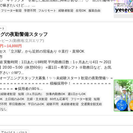
 ✋「キャラクターを通じた配信活動に興味がある…」 ✋「自分の趣味や
稼ぎたいけど…」 ...
フリーター歓迎
学歴不問
フルリモート
経験者歓迎
在宅OK
服装自由
ート
ングの夜勤警備スタッフ
ピース(勤務地:立川エリア)
0円～14,000円
セス 「立川駅」から近郊の現場あり ※直行・直帰OK
市
 実働時間：1日あたり8時間 平均勤務日数：1ヶ月あたり4日 〜 20日
20:00～5:00（休憩60分） ⭐週1日～希望シフト ※勤務日など、お気
さい ☆Wワ...
✨オープニングスタッフ大募集！✨ ✨未経験スタート歓迎の夜勤警備✨ ＝
＝＝＝＝＝＝＝＝＝＝＝＝＝＝ 積極採用中！ ＝＝＝＝＝＝＝＝＝＝＝
＝＝＝ ★採用者の90％...
未経験者歓迎
短期（3ヵ月以内）
扶養内勤務OK
週1日からOK
K
土日祝のみOK
主婦・主夫歓迎
60代も応募可
フリーター歓迎
短期
歴不問
即日勤務OK
平日のみOK
経験不問
未経験者歓迎
交通費全額支給
業なし
アルバイト・パート