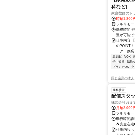
科など)
家庭教師のト
時給1,800
フルリモー
勤務時間 
整が可能で
仕事内容 
のPOINT
ーク・副業も
週1日からOK
学生歓迎
転勤
ブランクOK
交
同じ企業の求人
業務委託
配信スタッ
株式会社yeter
月給2,000
フルリモー
勤務時間詳
⛺完全在宅
仕事内容 ＼