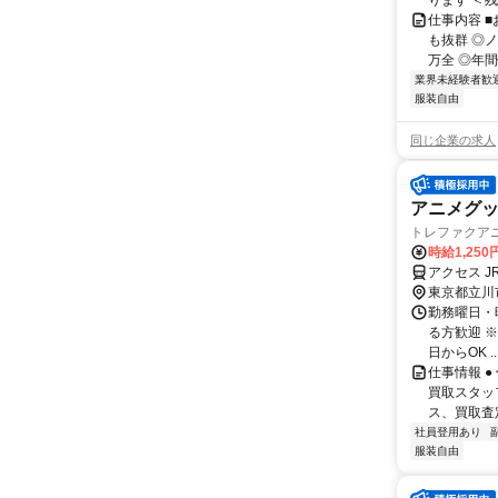
ります ＜残
仕事内容 
も抜群 ◎
万全 ◎年間
業界未経験者歓
服装自由
同じ企業の求人
アニメグ
トレファクア
時給1,250
アクセス 
東京都立川
勤務曜日・時間
る方歓迎 
日からOK ..
仕事情報 
買取スタッ
ス、買取査定
社員登用あり
服装自由