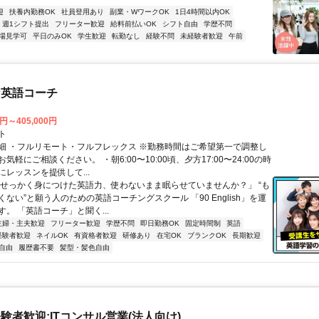
迎
扶養内勤務OK
社員登用あり
副業・WワークOK
1日4時間以内OK
週1シフト提出
フリーター歓迎
給料前払いOK
シフト自由
学歴不問
場見学可
平日のみOK
学生歓迎
転勤なし
経験不問
未経験者歓迎
午前
な英語コーチ
0円～405,000円
ト
細 ・フルリモート・フルフレックス ※勤務時間はご希望第一で調整し
気軽にご相談ください。 ・朝6:00〜10:00頃、夕方17:00〜24:00の時
レッスンを提供して...
「せっかく身につけた英語力、使わないまま眠らせていませんか？」 “も
ない”と願う人のための英語コーチングスクール 「90 English」を運
。 「英語コーチ」と聞く...
主婦・主夫歓迎
フリーター歓迎
学歴不問
即日勤務OK
固定時間制
英語
経験者歓迎
ネイルOK
有資格者歓迎
研修あり
在宅OK
ブランクOK
長期歓迎
自由
履歴書不要
髪型・髪色自由
験者歓迎:ITコンサル営業(法人向け)