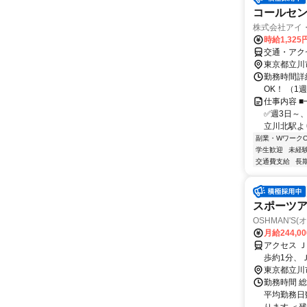
コールセ
株式会社アイ
時給1,325
交通・アク
東京都立川
勤務時間詳細
OK！ （
仕事内容 ■
✅週3日～、
立川北駅より
副業・WワークO
学生歓迎
未経
交通費支給
長
スポーツア
OSHMAN'S
月給244,0
アクセス 
歩約1分、
東京都立川
勤務時間 総
平均勤務日