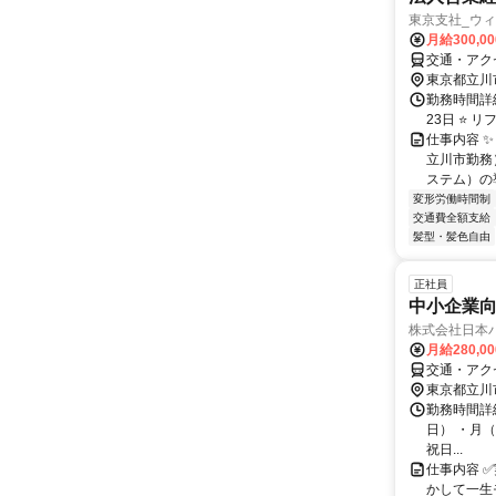
東京支社_ウ
月給300,0
交通・アク
東京都立川
勤務時間詳
23日 ⭐ 
仕事内容 
立川市勤務
ステム）の導
変形労働時間制
交通費全額支給
髪型・髪色自由
正社員
中小企業
株式会社日本
月給280,0
交通・アク
東京都立川
勤務時間詳細
日） ・月（週
祝日...
仕事内容 
かして一生