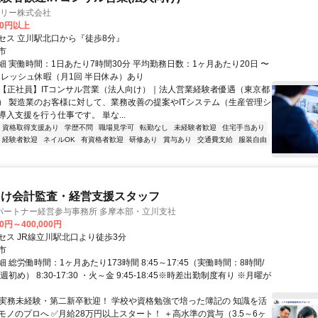
ィリー株式会社
00円以上
セス 立川駅北口から『徒歩8分』
市
細 実働時間：1日あたり7時間30分 平均勤務日数：1ヶ月あたり20日 〜
リフレッシュ休暇（月1回 半日休み）あり
✨【正社員】ITコンサル営業（法人向け）｜法人営業経験者優遇（東京都
） 製造業のお客様に対して、業務改善の提案やITシステム（生産管理シ
入支援を行う仕事です。 単な...
資格取得支援あり
学歴不問
職場見学可
転勤なし
未経験者歓迎
住宅手当あり
経験者歓迎
ネイルOK
有資格者歓迎
研修あり
賞与あり
交通費支給
服装自由
向け会計監査・経営支援スタッフ
パートナー経営参与事務所 多摩本部・立川支社
00円～400,000円
セス JR線立川駅北口より徒歩3分
市
 総労働時間：1ヶ月あたり173時間 8:45～17:45（実働時間：8時間/
初め） 8:30-17:30 ・火～金 9:45-18:45※時差出勤制度有り ※月曜が
✅実務未経験・第二新卒歓迎！ 学校や資格勉強で培った簿記の 知識を活
モノのプロへ ✅月給28万円以上スタート！ ＋高水準の賞与（3.5～6ヶ