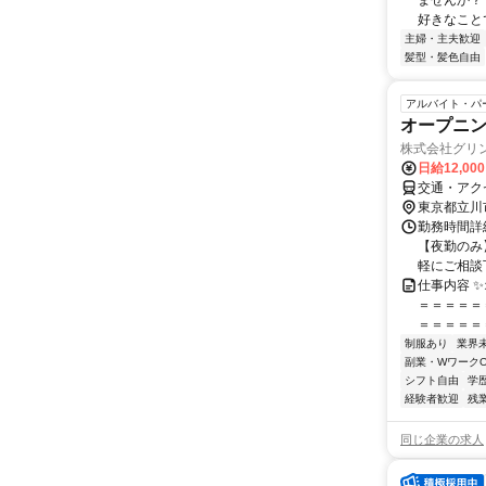
ませんか？
好きなことで
主婦・主夫歓迎
髪型・髪色自由
アルバイト・パ
オープニ
株式会社グリン
日給12,00
交通・アク
東京都立川
勤務時間詳細
【夜勤のみ】
軽にご相談下
仕事内容 
＝＝＝＝＝
＝＝＝＝＝＝
制服あり
業界
副業・WワークO
シフト自由
学
経験者歓迎
残
同じ企業の求人