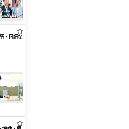
英語・国語な
(算数・理