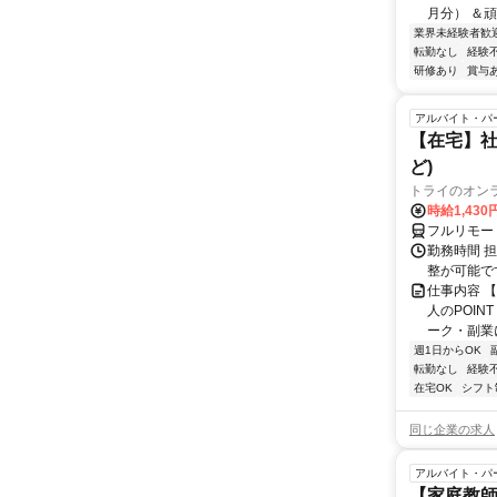
月分） ＆頑
業界未経験者歓
転勤なし
経験
研修あり
賞与
アルバイト・パ
【在宅】社
ど)
トライのオン
時給1,430
フルリモー
勤務時間 
整が可能で
仕事内容 
人のPOIN
ーク・副業に
週1日からOK
転勤なし
経験
在宅OK
シフト
同じ企業の求人
アルバイト・パ
【家庭教師