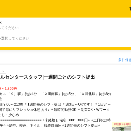
駅
してください
を選択してください
条件保
ート
ルセンタースタッフ|一週間ごとのシフト提出
円～1,800円
セス 「立川駅」徒歩4分、「立川南駅」徒歩5分、「立川北駅」徒歩8分
市
 9:00～21:00 ＊1週間毎のシフト提出 ＊週3日～OKです！ ＊1日3h～
時間半毎にリフレッシュ休憩あり♪ ＊短時間勤務OK ＊副業OK・Wワーク
業なし・少なめ
==================== ⭐未経験も時給1300~1800円⭐ ⭐土日祝は時
UP⭐ ⭐髪型、髪色、ネイル、服装自由!⭐ ⭐1週間毎のシフト提出⭐