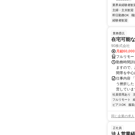
業界未経験者歓
主婦・主夫歓迎
即日勤務OK
職
経験者歓迎
業務委託
在宅可能
90株式会社
月給60,00
フルリモー
勤務時間詳
ますので、お
間帯を中心に
仕事内容 
う挫折したく
営しています
社員登用あり
フルリモート
ピアスOK
服装
同じ企業の求人
正社員
法人営業経