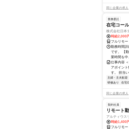
同じ企業の求人
業務委託
在宅コー
株式会社日本
時給2,000
フルリモー
勤務時間詳
です。 【勤務
業時間を中..
仕事内容 
アポイント
す。 担当い
主婦・主夫歓迎
研修あり
在宅O
同じ企業の求人
契約社員
リモート勤
アルティウス
時給1,400
フルリモー