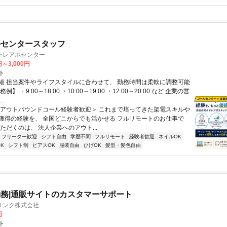
ルセンタースタッフ
テレアポセンター
円～3,000円
ト
細 担当案件やライフスタイルに合わせて、 勤務時間は柔軟に調整可能
例】 ・9:00～18:00 ・10:00～19:00 ・12:00～20:00 など 企業の営
.
＜アウトバウンドコール経験者歓迎＞ これまで培ってきた架電スキルや
獲得の経験を、 全国どこからでも活かせる フルリモートのお仕事で
ただくのは、 法人企業へのアウト...
フリーター歓迎
シフト自由
学歴不問
フルリモート
経験者歓迎
ネイルOK
K
シフト制
ピアスOK
服装自由
ひげOK
髪型・髪色自由
務|通販サイトのカスタマーサポート
リンク株式会社
円
ト