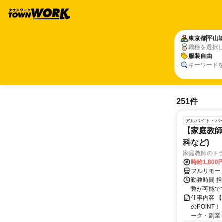
東京都
平山
職種を選択
服装自由
キーワード
251件
アルバイト・パ
【家庭教師
科など)
家庭教師のト
時給1,800
フルリモー
勤務時間 
整が可能で
仕事内容 
のPOINT
ーク・副業も