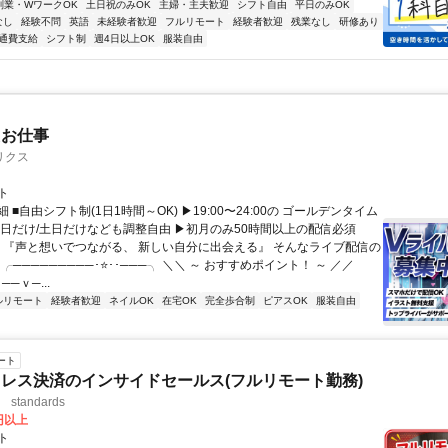
副業・WワークOK
土日祝のみOK
主婦・主夫歓迎
シフト自由
平日のみOK
なし
経験不問
英語
未経験者歓迎
フルリモート
経験者歓迎
残業なし
研修あり
通費支給
シフト制
週4日以上OK
服装自由
たお仕事
リクス
ト
 ■自由シフト制(1日1時間～OK) ▶19:00〜24:00の ゴールデンタイム
平日だけ/土日だけなども調整自由 ▶初月のみ50時間以上の配信必須
／ 『声と想いでつながる、 新しい自分に出会える』 そんなライブ配信の
 ╭─────────･⭐･･───╮ ＼＼ ～ おすすめポイント！ ～ ／／
──ｖ─...
ルリモート
経験者歓迎
ネイルOK
在宅OK
完全歩合制
ピアスOK
服装自由
ート
レス決済のインサイドセールス(フルリモート勤務)
standards
0円以上
ト