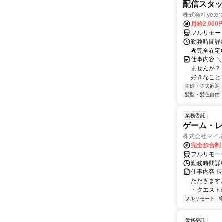
配信スタッ
株式会社yeter
月給2,000
フルリモー
勤務時間詳
⛺完全在宅
仕事内容 ＼
ませんか？
好きなことで
主婦・主夫歓迎
髪型・髪色自由
業務委託
ゲーム・
株式会社マイ
完全歩合制
フルリモー
勤務時間詳
仕事内容 
ただきます
・クエスト
フルリモート
業務委託