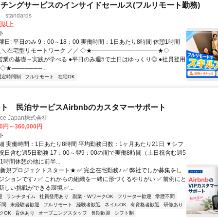
チングサービスのインサイドセールス(フルリモート勤務)
standards
0円以上
ト
日: 平日のみ 9：00～18：00 実働時間：1日あたり8時間 休憩1時間
＼＼在宅型リモートワーク ／／ ◇★───────────────★◇
提案営業の基礎～実践が学べる ●平日のみ週5で土日はゆっくり◎ ●社員登用
★───────...
固定時間制
フルリモート
在宅OK
ト 民泊サービスAirbnbのカスタマーサポート
ance Japan株式会社
00円～360,000円
ト
細 実働時間：1日あたり8時間 平均勤務日数：1ヶ月あたり21日 ▼シフ
祝日含む週5日勤務 17：00～翌9：00の間で実働8時間（土日祝含む週5
1時間休憩の他に前半...
★新規プロジェクトスタート★ ✅ 完全在宅勤務♪ ✅ 弊社でしか募集をし
ジションです♪ ✅ これからの組織を一緒に形づくるやりがい ✅ 前例にと
しい挑戦ができる環境 ✅...
迎
ランチタイム
社員登用あり
副業・WワークOK
フリーター歓迎
学歴不問
不問
未経験者歓迎
フルリモート
経験者歓迎
ネイルOK
有資格者歓迎
研修あり
クOK
育休あり
オープニングスタッフ
長期歓迎
シフト制