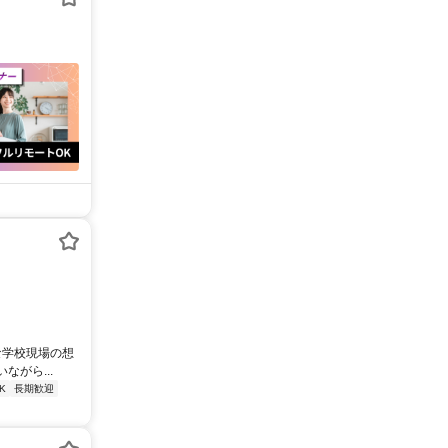
な学校現場の想
がら...
K
長期歓迎