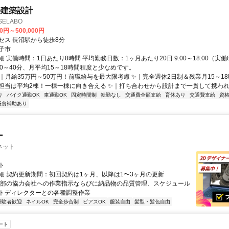
の建築設計
ELABO
00円～500,000円
セス 長沼駅から徒歩8分
子市
 実働時間：1日あたり8時間 平均勤務日数：1ヶ月あたり20日 9:00～18:00（実働
30～40分、月平均15～18時間程度と少なめです。
✨｜月給35万円～50万円！前職給与を最大限考慮 ✨｜完全週休2日制＆残業月15～18
担当は平均2棟！一棟一棟に向き合える ✨｜打ち合わせから設計まで一貫して携われる.
り
バイク通勤OK
車通勤OK
固定時間制
転勤なし
交通費全額支給
育休あり
交通費支給
資
昼食補助あり
ー
ネット
ト
細 契約更新期間：初回契約は1ヶ月、以降は1〜3ヶ月の更新
外部の協力会社への作業指示ならびに納品物の品質管理、スケジュール
トディレクターとの各種調整作業
経験者歓迎
ネイルOK
完全歩合制
ピアスOK
服装自由
髪型・髪色自由
ート