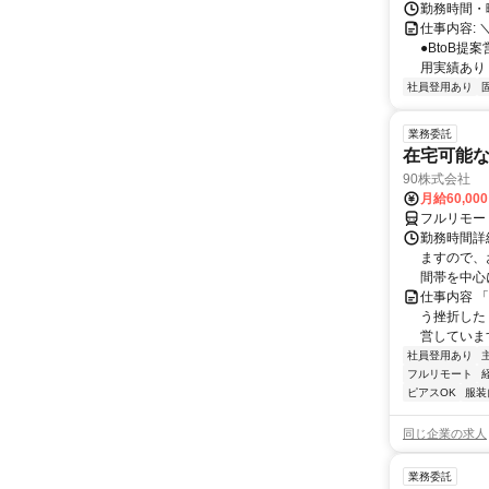
勤務時間・曜
仕事内容: 
●BtoB
用実績あり ◇
社員登用あり
業務委託
在宅可能
90株式会社
月給60,00
フルリモー
勤務時間詳
ますので、お
間帯を中心に
仕事内容 
う挫折したく
営しています
社員登用あり
フルリモート
ピアスOK
服装
同じ企業の求人
業務委託