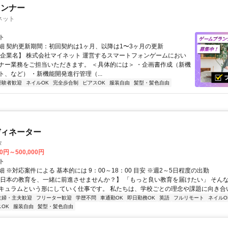
ランナー
ネット
ト
細 契約更新期間：初回契約は1ヶ月、以降は1〜3ヶ月の更新
【企業名】 株式会社マイネット 運営するスマートフォンゲームにおい
ナー業務をご担当いただきます。 ＜具体的には＞ ・企画書作成（新機
ト、など） ・新機能開発進行管理（...
経験者歓迎
ネイルOK
完全歩合制
ピアスOK
服装自由
髪型・髪色自由
ディネーター
タ
00円～500,000円
ト
 ※対応案件による 基本的には 9：00～18：00 目安 ※週2～5日程度の出勤
【日本の教育を、一緒に前進させませんか？】 「もっと良い教育を届けたい」 そん
キュラムという形にしていく仕事です。 私たちは、学校ごとの理念や課題に向き合いな
主婦・主夫歓迎
フリーター歓迎
学歴不問
車通勤OK
即日勤務OK
英語
フルリモート
ネイルO
OK
服装自由
髪型・髪色自由