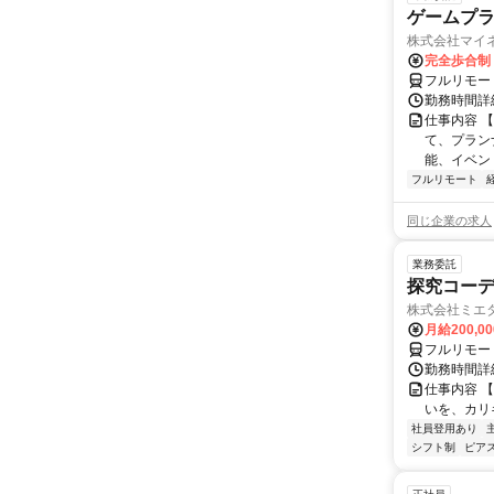
ゲームプ
株式会社マイ
完全歩合制
フルリモー
勤務時間詳
仕事内容 
て、プラン
能、イベン
フルリモート
同じ企業の求人
業務委託
探究コー
株式会社ミエ
月給200,0
フルリモー
勤務時間詳細
仕事内容 
いを、カリ
社員登用あり
シフト制
ピアス