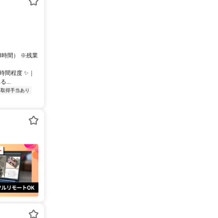
8時間） ※残業
時間程度 ✨｜
..
格取得手当あり