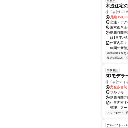
正社員
木造住宅
株式会社HOUS
月給350,0
交通・アク
東京都八王
勤務時間詳細
は1日平均
仕事内容 
年間の新築
資格取得支援あ
長期休暇あり
業務委託
3Dモデラ
株式会社マイ
完全歩合制
フルリモー
勤務時間詳
仕事内容 
管理、アー
フルリモート
アルバイト・パ