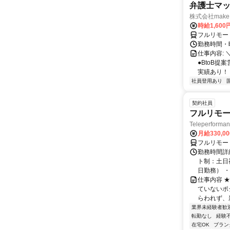
弁護士マッ
株式会社make 
時給1,60
フルリモー
勤務時間・曜
仕事内容: 
●BtoB
実績あり！ ◇
社員登用あり
契約社員
フルリモー
Teleperform
月給330,0
フルリモー
勤務時間詳
ト制：土日
日勤務） ・
仕事内容 
ていないポ
らわれず、新
業界未経験者歓
転勤なし
経験
在宅OK
ブラン