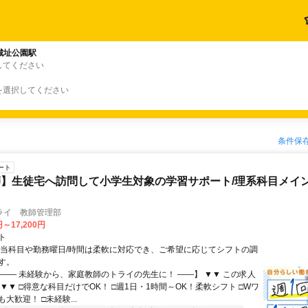
城址公園駅
してください
を選択してください
条件保
ート
】生徒宅へ訪問して小学生対象の学習サポート/理系科目メイン
ライ 教師管理部
円～17,200円
ト
担当科目や勤務曜日/時間は柔軟に対応でき、ご希望に応じてシフトの調
す。
【―― 未経験から、家庭教師のトライの先生に！ ――】 ▼▼ この求人
！ ▼▼ □得意な科目だけでOK！ □週1日・1時間～OK！柔軟シフト □Wワ
大歓迎！ □未経験...