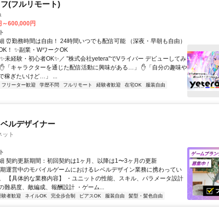
フ(フルリモート)
a
円～600,000円
ト
細 ⏰勤務時間は自由！ 24時間いつでも配信可能 （深夜・早朝も自由）
OK！ ✨副業・WワークOK
✨未経験・初心者OK✨／ "株式会社yetera"でVライバー デビューしてみ
 ✋「キャラクターを通じた配信活動に興味がある…」 ✋「自分の趣味や
稼ぎたいけど…」 ...
フリーター歓迎
学歴不問
フルリモート
経験者歓迎
在宅OK
服装自由
レベルデザイナー
ネット
ト
細 契約更新期間：初回契約は1ヶ月、以降は1〜3ヶ月の更新
長期運営中のモバイルゲームにおけるレベルデザイン業務に携わってい
。 【具体的な業務内容】 ・ユニットの性能、スキル、パラメータ設計
の難易度、敵編成、報酬設計 ・ゲーム...
経験者歓迎
ネイルOK
完全歩合制
ピアスOK
服装自由
髪型・髪色自由