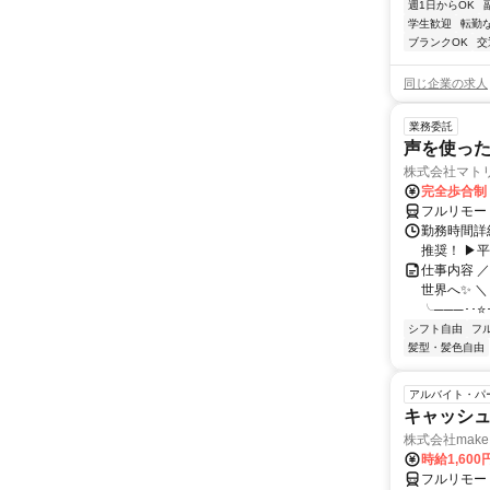
週1日からOK
学生歓迎
転勤
ブランクOK
交
同じ企業の求人
業務委託
声を使っ
株式会社マト
完全歩合制
フルリモー
勤務時間詳細
推奨！ ▶
仕事内容 
世界へ✨ ＼
╰───･･⭐･
シフト自由
フ
髪型・髪色自由
アルバイト・パ
キャッシュ
株式会社make 
時給1,60
フルリモー