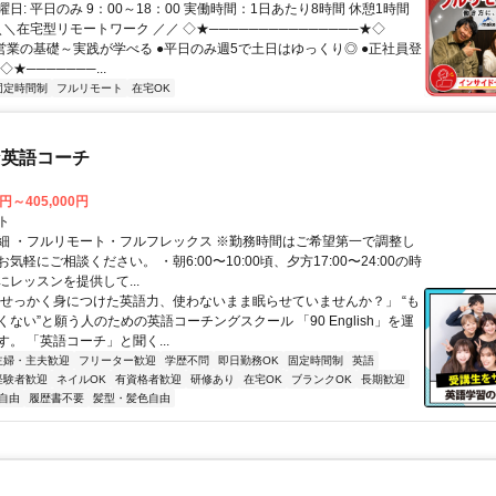
日: 平日のみ 9：00～18：00 実働時間：1日あたり8時間 休憩1時間
＼＼在宅型リモートワーク ／／ ◇★───────────────★◇
提案営業の基礎～実践が学べる ●平日のみ週5で土日はゆっくり◎ ●正社員登
★───────...
固定時間制
フルリモート
在宅OK
な英語コーチ
0円～405,000円
ト
細 ・フルリモート・フルフレックス ※勤務時間はご希望第一で調整し
気軽にご相談ください。 ・朝6:00〜10:00頃、夕方17:00〜24:00の時
レッスンを提供して...
「せっかく身につけた英語力、使わないまま眠らせていませんか？」 “も
ない”と願う人のための英語コーチングスクール 「90 English」を運
。 「英語コーチ」と聞く...
主婦・主夫歓迎
フリーター歓迎
学歴不問
即日勤務OK
固定時間制
英語
経験者歓迎
ネイルOK
有資格者歓迎
研修あり
在宅OK
ブランクOK
長期歓迎
自由
履歴書不要
髪型・髪色自由