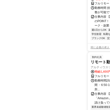
フルリモー
勤務時間 
整が可能で
仕事内容 
のPOINT
ーク・副業も
週1日からOK
学生歓迎
転勤
ブランクOK
交
同じ企業の求人
契約社員
リモート勤
アルティウス
時給1,400
フルリモー
勤務時間詳細
間 ・6:50
所...
仕事内容 
「Amazo
請け負ってい
業界未経験者歓