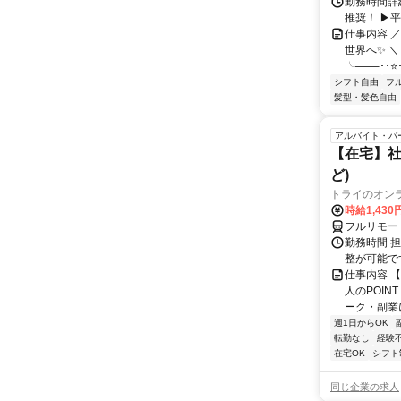
勤務時間詳細
推奨！ ▶
仕事内容 
世界へ✨ ＼
╰───･･⭐･
シフト自由
フ
髪型・髪色自由
アルバイト・パ
【在宅】社
ど)
トライのオン
時給1,430
フルリモー
勤務時間 
整が可能で
仕事内容 
人のPOIN
ーク・副業に
週1日からOK
転勤なし
経験
在宅OK
シフト
同じ企業の求人