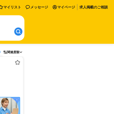
マイリスト
メッセージ
マイページ
求人掲載のご相談
存
関連度順