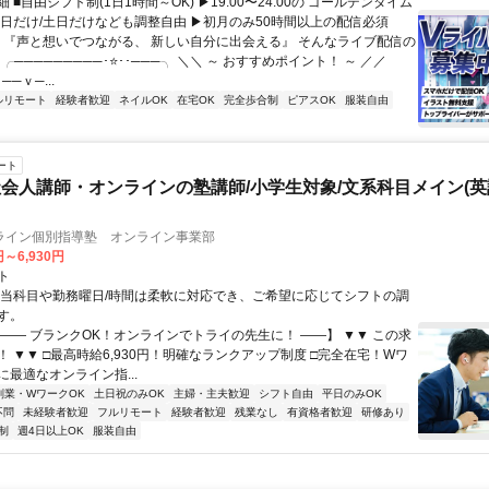
 ■自由シフト制(1日1時間～OK) ▶19:00〜24:00の ゴールデンタイム
平日だけ/土日だけなども調整自由 ▶初月のみ50時間以上の配信必須
／ 『声と想いでつながる、 新しい自分に出会える』 そんなライブ配信の
 ╭─────────･⭐･･───╮ ＼＼ ～ おすすめポイント！ ～ ／／
──ｖ─...
ルリモート
経験者歓迎
ネイルOK
在宅OK
完全歩合制
ピアスOK
服装自由
ート
会人講師・オンラインの塾講師/小学生対象/文系科目メイン(
ライン個別指導塾 オンライン事業部
円～6,930円
ト
担当科目や勤務曜日/時間は柔軟に対応でき、ご希望に応じてシフトの調
す。
【―― ブランクOK！オンラインでトライの先生に！ ――】 ▼▼ この求
T！ ▼▼ □最高時給6,930円！明確なランクアップ制度 □完全在宅！Wワ
最適なオンライン指...
副業・WワークOK
土日祝のみOK
主婦・主夫歓迎
シフト自由
平日のみOK
不問
未経験者歓迎
フルリモート
経験者歓迎
残業なし
有資格者歓迎
研修あり
制
週4日以上OK
服装自由