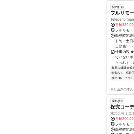
契約社員
フルリモー
Teleperform
月給330,0
フルリモー
勤務時間詳
ト制：土日
日勤務） ・
仕事内容 
ていないポ
らわれず、新
業界未経験者歓
転勤なし
経験
在宅OK
ブラン
同じ企業の求人
業務委託
探究コー
株式会社ミエ
月給200,0
フルリモー
勤務時間詳細