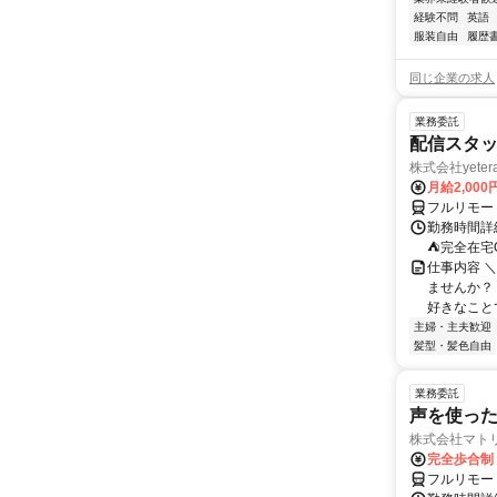
経験不問
英語
服装自由
履歴
同じ企業の求人
業務委託
配信スタッ
株式会社yeter
月給2,000
フルリモー
勤務時間詳
⛺完全在宅
仕事内容 ＼
ませんか？
好きなことで
主婦・主夫歓迎
髪型・髪色自由
業務委託
声を使っ
株式会社マト
完全歩合制
フルリモー