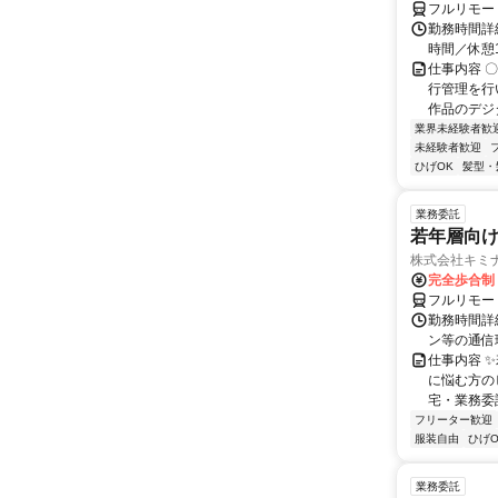
フルリモー
勤務時間詳細
時間／休憩
仕事内容 
行管理を行
作品のデジ
業界未経験者歓
未経験者歓迎
ひげOK
髪型・
業務委託
若年層向け
株式会社キミ
完全歩合制
フルリモー
勤務時間詳
ン等の通信環境があ
仕事内容 
に悩む方の
宅・業務委
フリーター歓迎
服装自由
ひげO
業務委託