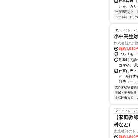
仕事内容 
いを、カリ
社員登用あり
シフト制
ピアス
アルバイト・パ
小中高生
株式会社九州
時給1,040
フルリモー
勤務時間詳細
コマや、週
仕事内容 
✅「基礎力
対策コース
業界未経験者歓
主婦・主夫歓迎
未経験者歓迎
アルバイト・パ
【家庭教師
科など)
家庭教師のト
時給1,800