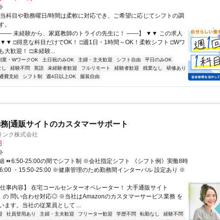
ト
担当科目や勤務曜日/時間は柔軟に対応でき、ご希望に応じてシフトの調
す。
【―― 未経験から、家庭教師のトライの先生に！ ――】 ▼▼ この求人
！ ▼▼ □得意な科目だけでOK！ □週1日・1時間～OK！柔軟シフト □Wワ
大歓迎！ □未経験...
副業・WワークOK
土日祝のみOK
主婦・主夫歓迎
シフト自由
平日のみOK
なし
経験不問
英語
未経験者歓迎
フルリモート
経験者歓迎
残業なし
研修あり
通費支給
シフト制
週4日以上OK
服装自由
務|通販サイトのカスタマーサポート
リンク株式会社
円
ト
 ⏩6:50-25:00の間でシフト制 ※会社指定シフト 《シフト例》実働8時
-16:00 ・15:50-25:00 ※健康管理のため勤務間インターバル 設定あり ※
【仕事内容】 在宅コールセンターオペレーター！ 大手通販サイト
n」の 問い合わせ対応◎ ※当社はAmazonのカスタマーサービス業務 を
ます。当社の従業員として ...
迎
社員登用あり
主婦・主夫歓迎
フリーター歓迎
学歴不問
転勤なし
経験不問