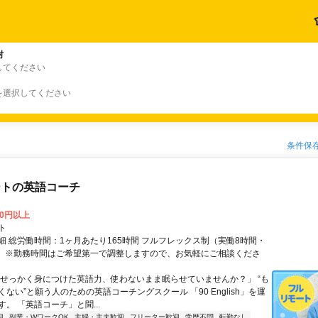
村
してください
を選択してください
条件保
ートの英語コーチ
00円以上
ト
細 総労働時間：1ヶ月あたり165時間 フルフレックス制（実働8時間・
） ※勤務時間はご希望第一で調整しますので、お気軽にご相談くださ
「せっかく身につけた英語力、使わないまま眠らせていませんか？」 “も
ない”と願う人のための英語コーチングスクール 「90 English」を運
。 「英語コーチ」と聞...
迎
副業・WワークOK
主婦・主夫歓迎
フリーター歓迎
学歴不問
転勤なし