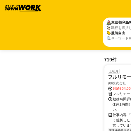
東京都
利島
職種を選択
服装自由
キーワード
719件
正社員
フルリモ
90株式会社
月給304,0
フルリモー
勤務時間詳
休憩1時間
い。
仕事内容 
う挫折したく
営しています
業界未経験者歓