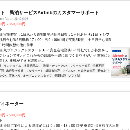
ト 民泊サービスAirbnbのカスタマーサポート
ance Japan株式会社
00円～360,000円
ト
細 実働時間：1日あたり8時間 平均勤務日数：1ヶ月あたり21日 ▼シフ
祝日含む週5日勤務 17：00～翌9：00の間で実働8時間（土日祝含む週5
1時間休憩の他に前半...
★新規プロジェクトスタート★ ✅ 完全在宅勤務♪ ✅ 弊社でしか募集をし
ジションです♪ ✅ これからの組織を一緒に形づくるやりがい ✅ 前例にと
しい挑戦ができる環境 ✅...
迎
ランチタイム
社員登用あり
副業・WワークOK
フリーター歓迎
学歴不問
不問
未経験者歓迎
フルリモート
経験者歓迎
ネイルOK
有資格者歓迎
研修あり
クOK
育休あり
オープニングスタッフ
長期歓迎
シフト制
ディネーター
タ
00円～500,000円
ト
 ※対応案件による 基本的には 9：00～18：00 目安 ※週2～5日程度の出勤