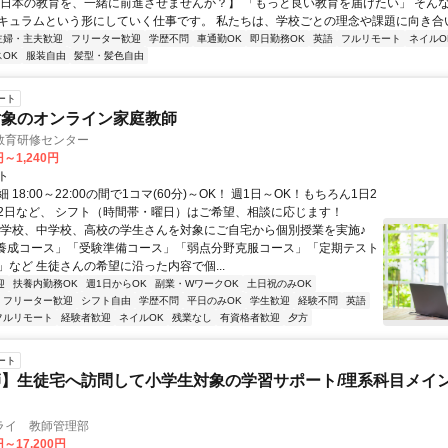
【日本の教育を、一緒に前進させませんか？】 「もっと良い教育を届けたい」 そん
キュラムという形にしていく仕事です。 私たちは、学校ごとの理念や課題に向き合いな
主婦・主夫歓迎
フリーター歓迎
学歴不問
車通勤OK
即日勤務OK
英語
フルリモート
ネイルO
OK
服装自由
髪型・髪色自由
ート
対象のオンライン家庭教師
教育研修センター
円～1,240円
ト
 18:00～22:00の間で1コマ(60分)～OK！ 週1日～OK！もちろん1日2
2日など、 シフト（時間帯・曜日）はご希望、相談に応じます！
小学校、中学校、高校の学生さんを対象にご自宅から個別授業を実施♪
養成コース」「受験準備コース」「弱点分野克服コース」「定期テスト
」など 生徒さんの希望に沿った内容で個...
迎
扶養内勤務OK
週1日からOK
副業・WワークOK
土日祝のみOK
フリーター歓迎
シフト自由
学歴不問
平日のみOK
学生歓迎
経験不問
英語
フルリモート
経験者歓迎
ネイルOK
残業なし
有資格者歓迎
夕方
ート
】生徒宅へ訪問して小学生対象の学習サポート/理系科目メイン
ライ 教師管理部
円～17,200円