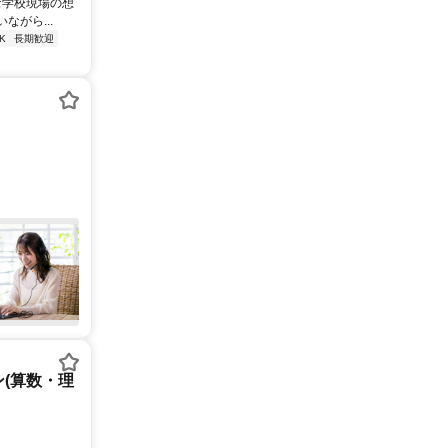
な学校現場の想
がら...
K
長期歓迎
(算数・理