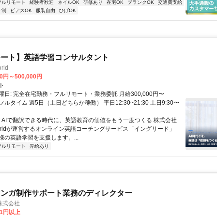
フルリモート
経験者歓迎
ネイルOK
研修あり
在宅OK
ブランクOK
交通費支給
ト制
ピアスOK
服装自由
ひげOK
モート】英語学習コンサルタント
rld
00円～500,000円
ト
日: 完全在宅勤務・フルリモート・業務委託 月給300,000円〜
円 フルタイム 週5日（土日どちらか稼働） 平日12:30~21:30 土日9:30〜
 ▼AIで翻訳できる時代に、英語教育の価値をもう一度つくる 株式会社
 Worldが運営するオンライン英語コーチングサービス「イングリード」
様の英語学習を支援します。...
フルリモート
昇給あり
マンガ制作サポート業務のディレクター
株式会社
81円以上