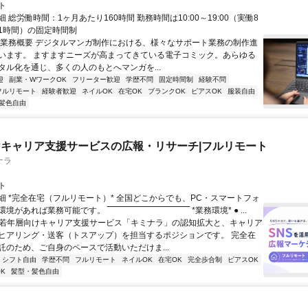
ト
 総労働時間：1ヶ月あたり160時間 勤務時間は10:00～19:00（実働8
1時間）の固定時間制
〇業務概要 デジタルマンガ制作における、様々なサポート業務の制作進
います。 ますますニーズが高まってきている電子コミック。あらゆる
タル化を通じ、多くの人のもとへマンガを...
迎
副業・WワークOK
フリーター歓迎
学歴不問
固定時間制
経験不問
フルリモート
経験者歓迎
ネイルOK
在宅OK
ブランクOK
ピアスOK
服装自由
髪色自由
キャリア支援サービスの広報・リサーチ|フルリモート
ナラ
ト
細 *完全在宅（フルリモート）* 全国どこからでも、PC・スマートフォ
れば業務可能です。 ‾‾‾‾‾‾‾‾‾‾‾‾‾‾‾‾‾‾‾‾‾‾‾‾‾‾‾‾‾‾ *業務環境* ● ...
✨若年層向けキャリア支援サービス「キミナラ」の認知拡大と、キャリア
ヒアリング・送客（トスアップ）を担当するポジションです。 完全在
託のため、ご自身のペースで活動いただけま...
シフト自由
学歴不問
フルリモート
ネイルOK
在宅OK
完全歩合制
ピアスOK
K
髪型・髪色自由