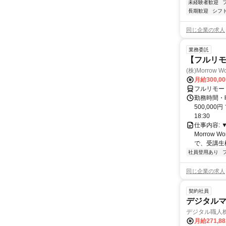
未経験者歓迎
長期歓迎
シフ
同じ企業の求人
業務委託
【フルリ
(株)Morrow Wo
月給300,0
フルリモー
勤務時間・曜
500,000
18:30
仕事内容:
Morrow
で、受講生
社員登用あり
同じ企業の求人
契約社員
デジタル
デジタル職人
月給271,8