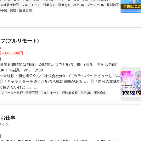
未経験者歓迎
フルリモート
残業なし
研修あり
在宅OK
ブランクOK
長期歓迎
書不要
髪型・髪色自由
フ(フルリモート)
a
円～600,000円
ト
細 ⏰勤務時間は自由！ 24時間いつでも配信可能 （深夜・早朝も自由）
OK！ ✨副業・WワークOK
✨未経験・初心者OK✨／ "株式会社yetera"でVライバー デビューしてみ
 ✋「キャラクターを通じた配信活動に興味がある…」 ✋「自分の趣味や
稼ぎたいけど…」 ...
フリーター歓迎
学歴不問
フルリモート
経験者歓迎
在宅OK
服装自由
たお仕事
リクス
ト