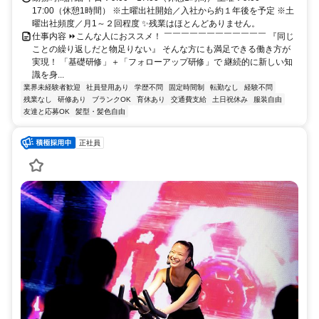
17:00（休憩1時間） ※土曜出社開始／入社から約１年後を予定 ※土
曜出社頻度／月1～２回程度 ✨残業はほとんどありません。
仕事内容 ⏩こんな人におススメ！ ￣￣￣￣￣￣￣￣￣￣￣￣ 『同じ
ことの繰り返しだと物足りない』 そんな方にも満足できる働き方が
実現！ 「基礎研修」＋「フォローアップ研修」で 継続的に新しい知
識を身...
業界未経験者歓迎
社員登用あり
学歴不問
固定時間制
転勤なし
経験不問
残業なし
研修あり
ブランクOK
育休あり
交通費支給
土日祝休み
服装自由
友達と応募OK
髪型・髪色自由
正社員