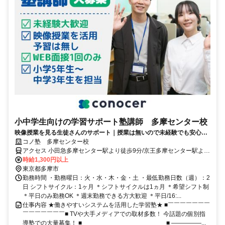
小中学生向けの学習サポート塾講師 多摩センター校
映像授業を見る生徒さんのサポート｜授業は無いので未経験でも安心｜
WEB面接/1回｜週2日～OK｜履歴書不要｜応募後はフォームに1分で回
コノ塾 多摩センター校
答｜1分単位で給与支給｜WワークOK｜私服勤務｜有給休暇あり｜定時
アクセス 小田急多摩センター駅より徒歩9分/京王多摩センター駅より
退社
徒歩9分/多摩センター駅より徒歩11分
時給1,300円以上
東京都多摩市
勤務時間 ・勤務曜日：火・水・木・金・土 ・最低勤務日数（週）：2
日 シフトサイクル：1ヶ月 ＊シフトサイクルは1ヵ月 ＊希望シフト制
＊平日のみ勤務OK ＊週末勤務できる方大歓迎 ＊平日/16:...
仕事内容 ★働きやすいシステムを活用した学習塾★ ■￣￣￣￣￣￣￣
￣￣￣￣￣￣￣■ TVや大手メディアでの取材多数！ 今話題の個別指
導塾での大量募集！ ■＿＿＿＿＿＿＿＿＿＿＿＿＿＿■ ―――――...