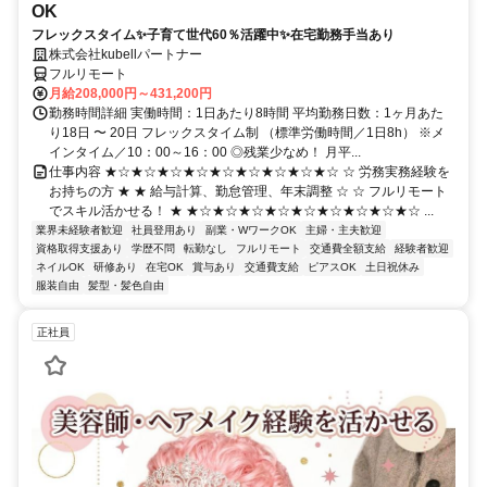
OK
フレックスタイム✨子育て世代60％活躍中✨在宅勤務手当あり
株式会社kubellパートナー
フルリモート
月給208,000円～431,200円
勤務時間詳細 実働時間：1日あたり8時間 平均勤務日数：1ヶ月あた
り18日 〜 20日 フレックスタイム制 （標準労働時間／1日8h） ※メ
インタイム／10：00～16：00 ◎残業少なめ！ 月平...
仕事内容 ★☆★☆★☆★☆★☆★☆★☆★☆★☆ ☆ 労務実務経験を
お持ちの方 ★ ★ 給与計算、勤怠管理、年末調整 ☆ ☆ フルリモート
でスキル活かせる！ ★ ★☆★☆★☆★☆★☆★☆★☆★☆★☆ ...
業界未経験者歓迎
社員登用あり
副業・WワークOK
主婦・主夫歓迎
資格取得支援あり
学歴不問
転勤なし
フルリモート
交通費全額支給
経験者歓迎
ネイルOK
研修あり
在宅OK
賞与あり
交通費支給
ピアスOK
土日祝休み
服装自由
髪型・髪色自由
正社員