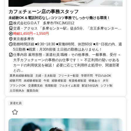
カフェチェーン店の事務スタッフ
未経験OK＆電話対応なし♪コツコツ事務でしっかり働ける環境！
株式会社G.O.A.T 多摩市/TKCJM1012
交通・アクセス 「多摩センター駅」徒歩5分、「京王多摩センター
駅」徒歩7分、「小田急多摩センター駅」徒歩7分
時給1,450円～1,550円
東京都多摩市
勤務時間詳細 ■9:30~18:30 ■実働8時間、休憩60分 ■月~日祝の内、週
5日勤務 ■残業：月30h前後 土日祝の勤務はありません！
仕事内容 雇用形態：派遣社員 職種：その他事務、一般事務、受付 ＜
大手カフェチェーンの事務のお仕事です！＞ 不正利用の疑いがある
カードの利用状況を確認！ 必要に応じて利用停止処理や、関連部署
との...
業界未経験者歓迎
主婦・主夫歓迎
フリーター歓迎
学歴不問
平日のみOK
経験不問
未経験者歓迎
午前
経験者歓迎
有資格者歓迎
研修あり
夕方
ブランクOK
交通費支給
長期歓迎
フルタイム歓迎
駅近5分以内
シフト制
土日祝休み
服装自由
派遣社員