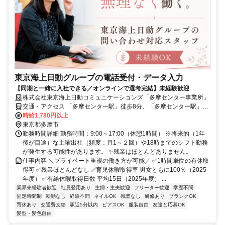
東京海上日動グループの電話受付・データ入力
【同期と一緒に入社できる／オンラインで選考完結】未経験歓迎
株式会社東京海上日動コミュニケーションズ「多摩センター事業所」
交通・アクセス 「多摩センター駅」徒歩8分、「多摩センター駅」徒
歩5分（京王・小田急線「多摩センター駅」徒歩8分、多摩モノレール
時給1,780円以上
「多摩センター駅」徒歩5分）
東京都多摩市
勤務時間詳細 勤務時間：9:00～17:00（休憩1時間） ※将来的（1年
後が目途）な土曜出社（頻度：月1～２回）や18時までのシフト勤務
が発生する可能性があります。 ✨残業はほとんどありません。
仕事内容 ＼プライベート重視の働き方が可能／ ✅1時間単位の有休取
得可 ✅残業ほとんどなし ✅育児休暇取得率 男女ともに100％（2025
年度） ✅有給休暇取得日数 平均15日（2025年度） ...
業界未経験者歓迎
社員登用あり
主婦・主夫歓迎
フリーター歓迎
学歴不問
固定時間制
転勤なし
経験不問
ネイルOK
残業なし
研修あり
ブランクOK
育休あり
交通費支給
駅近5分以内
ピアスOK
服装自由
友達と応募OK
髪型・髪色自由