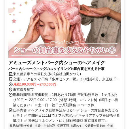
アミューズメントパーク内ショーのヘアメイク
パーク内ショーウィッグのスタイリング✨舞台裏を支える仕事
東京都多摩市の常駐先(株式会社山田かつら)
交通・アクセス 小田急「多摩センター駅」より徒歩8分、京王線「多
摩センター駅」より徒歩9分
月給190,030円～240,000円
東京都多摩市
勤務時間詳細 実働時間：1日あたり7時間 平均勤務日数：1ヶ月あた
り20日 〜 22日 9:00～17:00（休憩1時間） ✅シフト制（曜日はご相
談ください） ※土・日・祝日は原則勤務 ※パーク休...
仕事内容 ✅ ヘアメイク経験を活かせる✨ ✅ ショーの舞台裏を支える
仕事！ ✅ 年間休日111日でオフも充実♪ ✅ キャリアアップを目指せる
環境！ ✅ 将来はマネジメントにも挑戦可能◎ 東京都多摩市...
業界未経験者歓迎
主婦・主夫歓迎
学歴不問
転勤なし
交通費全額支給
午前