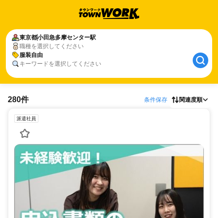
東京都
小田急多摩センター駅
職種を選択してください
服装自由
キーワードを選択してください
280件
条件保存
関連度順
派遣社員