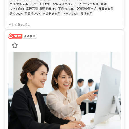
土日祝のみOK
主婦・主夫歓迎
資格取得支援あり
フリーター歓迎
短期
シフト自由
学歴不問
即日勤務OK
平日のみOK
交通費全額支給
経験者歓迎
週払いOK
即日払いOK
有資格者歓迎
ブランクOK
長期歓迎
同じ企業の求人
派遣社員