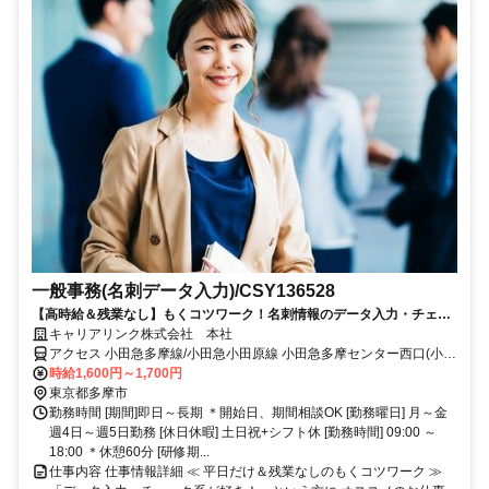
一般事務(名刺データ入力)/CSY136528
【高時給＆残業なし】もくコツワーク！名刺情報のデータ入力・チェッ
ク/土日祝休み＊日払い・週払いOK
キャリアリンク株式会社 本社
アクセス 小田急多摩線/小田急小田原線 小田急多摩センター西口(小田
急)徒歩約17分、京王相模原線 京王多摩センター中央口(京王)徒歩約
時給1,600円～1,700円
18分、多摩都市モノレール線 多摩センター出口1徒歩約18分 各線 多
東京都多摩市
摩センター駅 徒歩7分
勤務時間 [期間]即日～長期 ＊開始日、期間相談OK [勤務曜日] 月～金
週4日～週5日勤務 [休日休暇] 土日祝+シフト休 [勤務時間] 09:00 ～
18:00 ＊休憩60分 [研修期...
仕事内容 仕事情報詳細 ≪ 平日だけ＆残業なしのもくコツワーク ≫