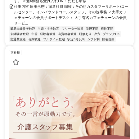
す。 ※週4勤務も受け入れOK！ ただし研修...
仕事内容 雇用形態：派遣社員 職種：その他カスタマーサポート/コー
ルセンター、インバウンドコールスタッフ、その他事務 ＜大手カフ
ェチェーンの会員サポートデスク＞ 大手有名カフェチェーンの会員
サービ...
業界未経験者歓迎
主婦・主夫歓迎
フリーター歓迎
学歴不問
経験不問
未経験者歓迎
午前
経験者歓迎
有資格者歓迎
研修あり
夕方
ブランクOK
交通費支給
長期歓迎
フルタイム歓迎
駅近5分以内
シフト制
服装自由
正社員