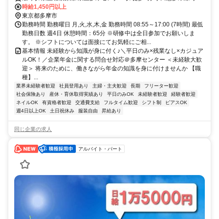
時給1,450円以上
急多摩センター駅 徒歩7分 多摩モノレール 多摩センター駅 徒歩5分
東京都多摩市
勤務時間 勤務曜日 月,火,水,木,金 勤務時間 08:55～17:00 (7時間) 最低
勤務日数 週4日 休憩時間：65分 ※研修中は全日参加でお願いしま
す。 ※シフトについては面接にてお気軽にご相...
基本情報 未経験から知識が身に付く♪＼平日のみ×残業なし×カジュア
ルOK！／企業年金に関する問合せ対応＠多摩センター ＜未経験大歓
迎＞ 将来のために、働きながら年金の知識を身に付けませんか 【職
種】...
業界未経験者歓迎
社員登用あり
主婦・主夫歓迎
長期
フリーター歓迎
社会保険あり
産休・育休取得実績あり
平日のみOK
未経験者歓迎
経験者歓迎
ネイルOK
有資格者歓迎
交通費支給
フルタイム歓迎
シフト制
ピアスOK
週4日以上OK
土日祝休み
服装自由
昇給あり
同じ企業の求人
アルバイト・パート