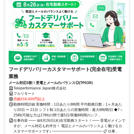
フードデリバリーカスタマーサポート(完全在宅)受電
業務
メール対応5割！受電とメールのバランス◎(TP03R)
Teleperformance Japan株式会社
フルリモート
月給218,400円以上
勤務時間詳細 実働時間：1日あたり8時間 平均勤務日数：1ヶ月あた
り20日 〜 21日 シフト制 1日あたりの実働時間：最大8時間/日 ◆7～
25時(可能な方は27時)の間で週5日/実働8時間のシフ...
仕事内容 ━━ 📅8月26日(水)在宅勤務スタート！━━ 受電がメインで
すが、メール対応も約半分！ 電話とメールのバランスよく働けるカ
スタマーサポートです♪ ━━━━━━━━━━━━━━ 📋 仕事...