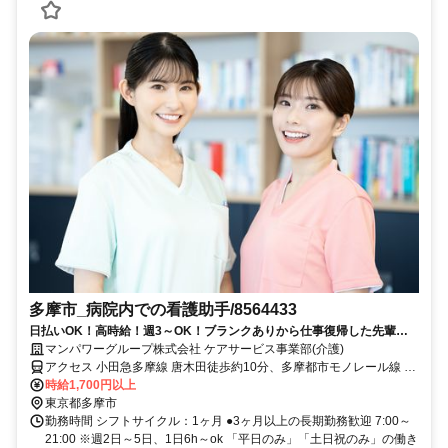
多摩市_病院内での看護助手/8564433
日払いOK！高時給！週3～OK！ブランクありから仕事復帰した先輩や
ミドル世代も多数活躍中♪
マンパワーグループ株式会社 ケアサービス事業部(介護)
アクセス 小田急多摩線 唐木田徒歩約10分、多摩都市モノレール線 多
摩センター出口3徒歩約14分、京王相模原線 京王多摩センター中央口
時給1,700円以上
(京王)徒歩約18分 車・バイク通勤OK（派遣先による）
東京都多摩市
勤務時間 シフトサイクル：1ヶ月 ●3ヶ月以上の長期勤務歓迎 7:00～
21:00 ※週2日～5日、1日6h～ok 「平日のみ」「土日祝のみ」の働き