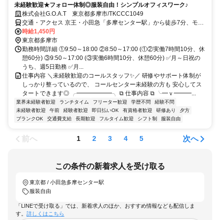
未経験歓迎★フォロー体制◎服装自由！シンプルオフィスワーク♪
株式会社G.O.A.T 東京都多摩市/TKCCC1049
交通・アクセス 京王・小田急「多摩センター駅」から徒歩7分、モノ
レール「多摩センター駅」から徒歩5分
時給1,450円
東京都多摩市
勤務時間詳細 ①9:50～18:00 ②8:50～17:00 (①②実働7時間10分、休
憩60分) ③9:50～17:00 (③実働6時間10分、休憩60分) ✅月～日祝の
うち、週5日勤務 ✅月...
仕事内容 ＼未経験歓迎のコールスタッフ✨／ 研修やサポート体制が
しっかり整っているので、 コールセンター未経験の方も 安心してス
タートできます◎ ╭━━━━━━╮ ⧉ 仕事内容 ⧉ ╰━ｖ━━━...
業界未経験者歓迎
ランチタイム
フリーター歓迎
学歴不問
経験不問
未経験者歓迎
午前
経験者歓迎
即日払いOK
有資格者歓迎
研修あり
夕方
ブランクOK
交通費支給
長期歓迎
フルタイム歓迎
シフト制
服装自由
前へ
次へ
1
2
3
4
5
この条件の新着求人を受け取る
東京都 / 小田急多摩センター駅
服装自由
「LINEで受け取る」では、新着求人のほか、おすすめ情報なども配信しま
す。
詳しくはこちら