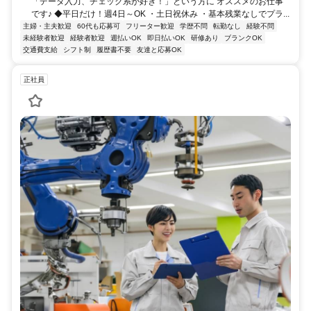
「データ入力、チェック系が好き！」という方に オススメのお仕事
です♪ ◆平日だけ！週4日～OK ・土日祝休み ・基本残業なしでプラ...
主婦・主夫歓迎
60代も応募可
フリーター歓迎
学歴不問
転勤なし
経験不問
未経験者歓迎
経験者歓迎
週払いOK
即日払いOK
研修あり
ブランクOK
交通費支給
シフト制
履歴書不要
友達と応募OK
正社員