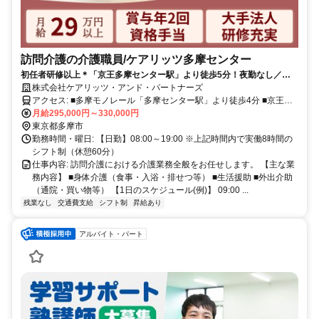
訪問介護の介護職員/ケアリッツ多摩センター
初任者研修以上＊「京王多摩センター駅」より徒歩5分！夜勤なし／完
全週休2日制とメリハリ重視のワークスタイル♪
株式会社ケアリッツ・アンド・パートナーズ
アクセス: ■多摩モノレール「多摩センター駅」より徒歩4分 ■京王相
模原線「京王多摩センター駅」より徒歩5分 ■小田急多摩線「小田急
月給295,000円～330,000円
多摩センター駅」より徒歩6分
東京都多摩市
勤務時間・曜日: 【日勤】08:00～19:00 ※上記時間内で実働8時間の
シフト制（休憩60分）
仕事内容: 訪問介護における介護業務全般をお任せします。 【主な業
務内容】 ■身体介護（食事・入浴・排せつ等） ■生活援助 ■外出介助
（通院・買い物等） 【1日のスケジュール(例)】 09:00 ...
残業なし
交通費支給
シフト制
昇給あり
アルバイト・パート