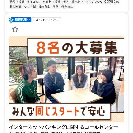
経験者歓迎
ネイルOK
有資格者歓迎
夕方
賞与あり
ブランクOK
交通費支給
長期歓迎
シフト制
服装自由
髪型・髪色自由
アルバイト・パート
インターネットバンキングに関するコールセンター