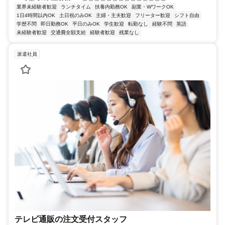
業界未経験者歓迎
ランチタイム
扶養内勤務OK
副業・WワークOK
1日4時間以内OK
土日祝のみOK
主婦・主夫歓迎
フリーター歓迎
シフト自由
学歴不問
即日勤務OK
平日のみOK
学生歓迎
転勤なし
経験不問
英語
未経験者歓迎
交通費全額支給
経験者歓迎
残業なし
派遣社員
テレビ通販の注文受付スタッフ