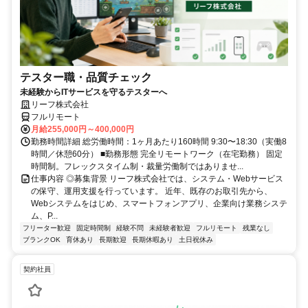
テスター職・品質チェック
未経験からITサービスを守るテスターへ
リーフ株式会社
フルリモート
月給255,000円～400,000円
勤務時間詳細 総労働時間：1ヶ月あたり160時間 9:30〜18:30（実働8
時間／休憩60分） ■勤務形態 完全リモートワーク（在宅勤務） 固定
時間制。フレックスタイム制・裁量労働制ではありませ...
仕事内容 ◎募集背景 リーフ株式会社では、システム・Webサービス
の保守、運用支援を行っています。 近年、既存のお取引先から、
Webシステムをはじめ、スマートフォンアプリ、企業向け業務システ
ム、P...
フリーター歓迎
固定時間制
経験不問
未経験者歓迎
フルリモート
残業なし
ブランクOK
育休あり
長期歓迎
長期休暇あり
土日祝休み
契約社員