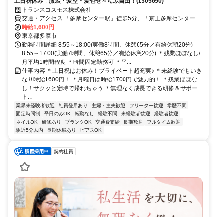
土日祝休み！服装・髪型・髪色ぜ～んぶ自由！(1305650)
トランスコスモス株式会社
交通・アクセス 「多摩センター駅」徒歩5分、「京王多摩センター
駅」「小田急多摩センター駅」徒歩7分
時給1,600円
東京都多摩市
勤務時間詳細 8:55～18:00(実働8時間、休憩65分／有給休憩20分)
8:55～17:00(実働7時間、休憩65分／有給休憩20分) ＊残業ほぼなし/
月平均1時間程度 ＊時間固定勤務可 ＊平...
仕事内容 ＊土日祝はお休み！プライベート超充実♪ ＊未経験でもいき
なり時給1600円！ ＊月曜日は時給1700円で魅力的！ ＊残業ほぼな
し！サクッと定時で帰れちゃう ＊無理なく成長できる研修＆サポー
ト...
業界未経験者歓迎
社員登用あり
主婦・主夫歓迎
フリーター歓迎
学歴不問
固定時間制
平日のみOK
転勤なし
経験不問
未経験者歓迎
経験者歓迎
ネイルOK
研修あり
ブランクOK
交通費支給
長期歓迎
フルタイム歓迎
駅近5分以内
長期休暇あり
ピアスOK
契約社員