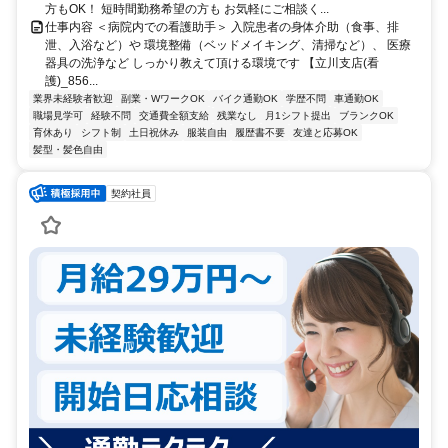
方もOK！ 短時間勤務希望の方も お気軽にご相談く...
仕事内容 ＜病院内での看護助手＞ 入院患者の身体介助（食事、排
泄、入浴など）や 環境整備（ベッドメイキング、清掃など）、 医療
器具の洗浄など しっかり教えて頂ける環境です 【立川支店(看
護)_856...
業界未経験者歓迎
副業・WワークOK
バイク通勤OK
学歴不問
車通勤OK
職場見学可
経験不問
交通費全額支給
残業なし
月1シフト提出
ブランクOK
育休あり
シフト制
土日祝休み
服装自由
履歴書不要
友達と応募OK
髪型・髪色自由
契約社員