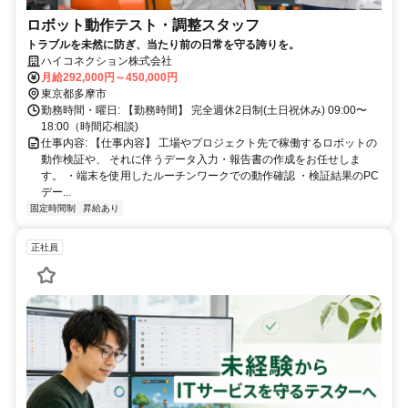
ロボット動作テスト・調整スタッフ
トラブルを未然に防ぎ、当たり前の日常を守る誇りを。
ハイコネクション株式会社
月給292,000円～450,000円
東京都多摩市
勤務時間・曜日: 【勤務時間】 完全週休2日制(土日祝休み) 09:00〜
18:00（時間応相談)
仕事内容: 【仕事内容】 工場やプロジェクト先で稼働するロボットの
動作検証や、 それに伴うデータ入力・報告書の作成をお任せしま
す。 ・端末を使用したルーチンワークでの動作確認 ・検証結果のPC
デー...
固定時間制
昇給あり
正社員