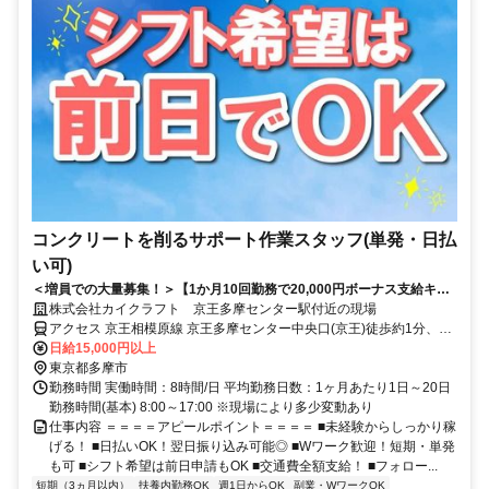
コンクリートを削るサポート作業スタッフ(単発・日払
い可)
＜増員での大量募集！＞【1か月10回勤務で20,000円ボーナス支給キャ
ンペーンスタート♪※規定有】シフト希望は前日OK/即日面接可能/Wワー
株式会社カイクラフト 京王多摩センター駅付近の現場
クOK！
アクセス 京王相模原線 京王多摩センター中央口(京王)徒歩約1分、小
田急多摩線/小田急小田原線 小田急多摩センター西口(小田急)徒歩約1
日給15,000円以上
分、多摩都市モノレール線 多摩センター出口2徒歩約3分
東京都多摩市
勤務時間 実働時間：8時間/日 平均勤務日数：1ヶ月あたり1日～20日
勤務時間(基本) 8:00～17:00 ※現場により多少変動あり
仕事内容 ＝＝＝＝アピールポイント＝＝＝＝ ■未経験からしっかり稼
げる！ ■日払いOK！翌日振り込み可能◎ ■Wワーク歓迎！短期・単発
も可 ■シフト希望は前日申請もOK ■交通費全額支給！ ■フォロー...
短期（3ヵ月以内）
扶養内勤務OK
週1日からOK
副業・WワークOK