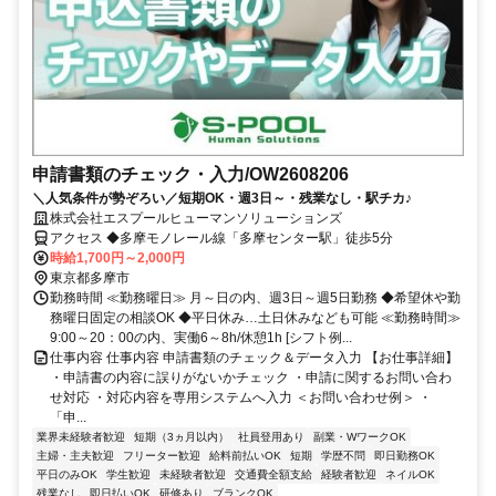
申請書類のチェック・入力/OW2608206
＼人気条件が勢ぞろい／短期OK・週3日～・残業なし・駅チカ♪
株式会社エスプールヒューマンソリューションズ
アクセス ◆多摩モノレール線「多摩センター駅」徒歩5分
時給1,700円～2,000円
東京都多摩市
勤務時間 ≪勤務曜日≫ 月～日の内、週3日～週5日勤務 ◆希望休や勤
務曜日固定の相談OK ◆平日休み…土日休みなども可能 ≪勤務時間≫
9:00～20：00の内、実働6～8h/休憩1h [シフト例...
仕事内容 仕事内容 申請書類のチェック＆データ入力 【お仕事詳細】
・申請書の内容に誤りがないかチェック ・申請に関するお問い合わ
せ対応 ・対応内容を専用システムへ入力 ＜お問い合わせ例＞ ・
「申...
業界未経験者歓迎
短期（3ヵ月以内）
社員登用あり
副業・WワークOK
主婦・主夫歓迎
フリーター歓迎
給料前払いOK
短期
学歴不問
即日勤務OK
平日のみOK
学生歓迎
未経験者歓迎
交通費全額支給
経験者歓迎
ネイルOK
残業なし
即日払いOK
研修あり
ブランクOK