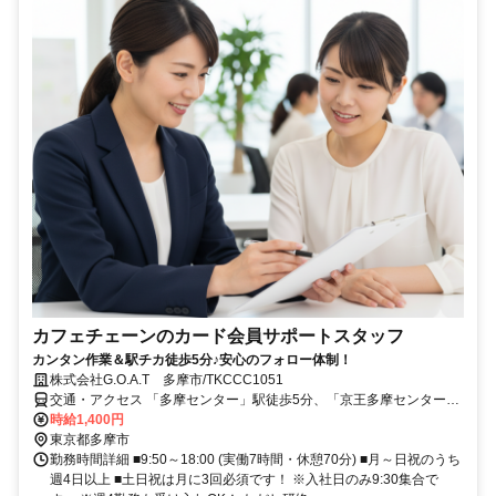
カフェチェーンのカード会員サポートスタッフ
カンタン作業＆駅チカ徒歩5分♪安心のフォロー体制！
株式会社G.O.A.T 多摩市/TKCCC1051
交通・アクセス 「多摩センター」駅徒歩5分、「京王多摩センター」
駅徒歩7分、「小田急多摩センター」駅徒歩7分
時給1,400円
東京都多摩市
勤務時間詳細 ■9:50～18:00 (実働7時間・休憩70分) ■月～日祝のうち
週4日以上 ■土日祝は月に3回必須です！ ※入社日のみ9:30集合で