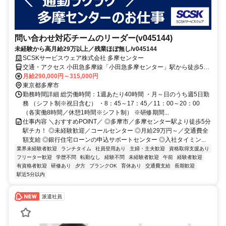
問い合わせ対応チームのリーダー(v045144)
未経験から高月給29万以上／残業ほぼ無し/v045144
SCSKサービスウェア株式会社 多摩センター
交通・アクセス 小田急多摩線「小田急多摩センター」駅から徒歩5分
★京王相模原線「京王多摩センター」駅から徒歩5分★多摩モノレー
月給290,000円～315,000円
ル「多摩センター」駅から徒歩6分
東京都多摩市
勤務時間詳細 総労働時間：1週あたり40時間 ・月～日のうち週5日勤
務 （シフト制※祝日含む） ・8：45～17：45／11：00～20：00
（各実働8時間／休憩1時間※シフト制） ※研修期間...
仕事内容 ＼おすすめPOINT／ ◎多摩市／多摩センター駅より徒歩5分
駅チカ！ ◎未経験歓迎／コールセンター ◎月給29万円～／交通費全
額支給 ◎銀行住宅ローンの申込サポートセンター ◎入社タイミン...
業界未経験者歓迎
ランチタイム
社員登用あり
主婦・主夫歓迎
資格取得支援あり
フリーター歓迎
学歴不問
転勤なし
経験不問
未経験者歓迎
午前
経験者歓迎
有資格者歓迎
研修あり
夕方
ブランクOK
育休あり
交通費支給
長期歓迎
駅近5分以内
派遣社員