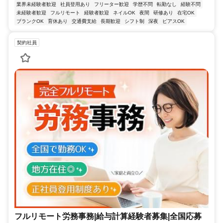
業界未経験者歓迎
社員登用あり
フリーター歓迎
学歴不問
転勤なし
経験不問
未経験者歓迎
フルリモート
経験者歓迎
ネイルOK
夜間
研修あり
在宅OK
ブランクOK
育休あり
交通費支給
長期歓迎
シフト制
深夜
ピアスOK
契約社員
フルリモート労務事務|給与計算経験者募集|全国応募