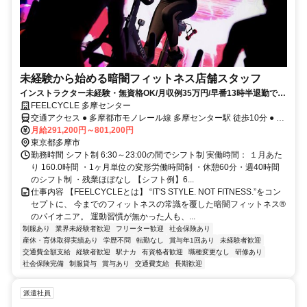
未経験から始める暗闇フィットネス店舗スタッフ
インストラクター未経験・無資格OK/月収例35万円/早番13時半退勤でプ
ライベート充実
FEELCYCLE 多摩センター
交通アクセス ● 多摩都市モノレール線 多摩センター駅 徒歩10分 ● 京
王相模原線 京王多摩センター駅 中央口改札 徒歩12分
月給291,200円～801,200円
東京都多摩市
勤務時間 シフト制 6:30～23:00の間でシフト制 実働時間： １月あた
り 160.0時間 ・1ヶ月単位の変形労働時間制 ・休憩60分・週40時間
のシフト制 ・残業ほぼなし 【シフト例】6...
仕事内容 【FEELCYCLEとは】 “IT'S STYLE. NOT FITNESS.”をコン
セプトに、 今までのフィットネスの常識を覆した暗闇フィットネス®
のパイオニア。 運動習慣が無かった人も、...
制服あり
業界未経験者歓迎
フリーター歓迎
社会保険あり
産休・育休取得実績あり
学歴不問
転勤なし
賞与年1回あり
未経験者歓迎
交通費全額支給
経験者歓迎
駅ナカ
有資格者歓迎
職種変更なし
研修あり
社会保険完備
制服貸与
賞与あり
交通費支給
長期歓迎
派遣社員