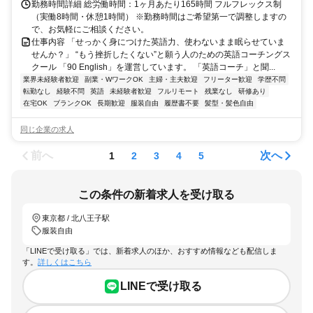
勤務時間詳細 総労働時間：1ヶ月あたり165時間 フルフレックス制
（実働8時間・休憩1時間） ※勤務時間はご希望第一で調整しますの
で、お気軽にご相談ください。
仕事内容 「せっかく身につけた英語力、使わないまま眠らせていま
せんか？」 “もう挫折したくない”と願う人のための英語コーチングス
クール 「90 English」を運営しています。 「英語コーチ」と聞...
業界未経験者歓迎
副業・WワークOK
主婦・主夫歓迎
フリーター歓迎
学歴不問
転勤なし
経験不問
英語
未経験者歓迎
フルリモート
残業なし
研修あり
在宅OK
ブランクOK
長期歓迎
服装自由
履歴書不要
髪型・髪色自由
同じ企業の求人
前へ
次へ
1
2
3
4
5
この条件の新着求人を受け取る
東京都 / 北八王子駅
服装自由
「LINEで受け取る」では、新着求人のほか、おすすめ情報なども配信しま
す。
詳しくはこちら
LINEで受け取る