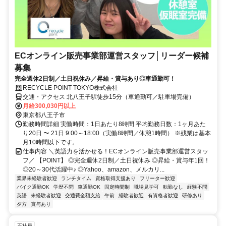
ECオンライン販売事業部運営スタッフ│リーダー候補
募集
完全週休2日制／土日祝休み／昇給・賞与あり◎車通勤可！
RECYCLE POINT TOKYO株式会社
交通・アクセス 北八王子駅徒歩15分（車通勤可／駐車場完備）
月給300,030円以上
東京都八王子市
勤務時間詳細 実働時間：1日あたり8時間 平均勤務日数：1ヶ月あた
り20日 〜 21日 9:00～18:00（実働8時間／休憩1時間） ※残業は基本
月10時間以下です。
仕事内容 ＼英語力を活かせる！ECオンライン販売事業部運営スタッ
フ／ 【POINT】 ◎完全週休2日制／土日祝休み ◎昇給・賞与年1回！
◎20～30代活躍中♪ ◎Yahoo、amazon、メルカリ...
業界未経験者歓迎
ランチタイム
資格取得支援あり
フリーター歓迎
バイク通勤OK
学歴不問
車通勤OK
固定時間制
職場見学可
転勤なし
経験不問
英語
未経験者歓迎
交通費全額支給
午前
経験者歓迎
有資格者歓迎
研修あり
夕方
賞与あり
正社員