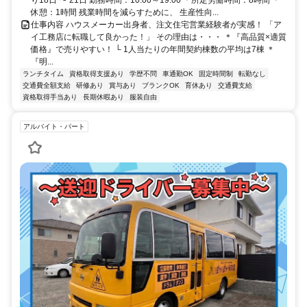
休憩：1時間 残業時間を減らすために、 生産性向...
仕事内容 ハウスメーカー出身者、注文住宅営業経験者が実感！ 「ア
イ工務店に転職して良かった！」 その理由は・・・ ＊『高品質×適質
価格』で売りやすい！ └ 1人当たりの年間契約棟数の平均は7棟 ＊
『明...
ランチタイム
資格取得支援あり
学歴不問
車通勤OK
固定時間制
転勤なし
交通費全額支給
研修あり
賞与あり
ブランクOK
育休あり
交通費支給
資格取得手当あり
長期休暇あり
服装自由
アルバイト・パート