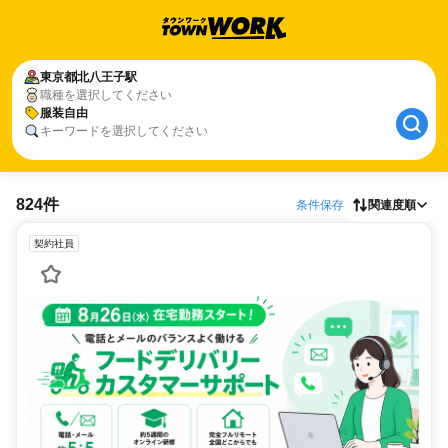
東京都
北八王子駅
職種を選択してください
服装自由
キーワードを選択してください
824件
条件保存
関連度順
契約社員