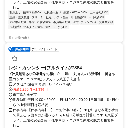
ライム上場の安定企業 ＜仕事内容＞ コジマで家電の販売と接客を
行...
制服あり
扶養内勤務OK
社員登用あり
副業・WワークOK
土日祝のみOK
主婦・主夫歓迎
フリーター歓迎
シフト自由
即日勤務OK
平日のみOK
未経験者歓迎
午前
経験者歓迎
有資格者歓迎
夕方
ブランクOK
交通費支給
長期歓迎
フルタイム歓迎
週2・3日からOK
同じ企業の求人
アルバイト・パート
レジ・カウンター(フルタイム)/7884
《社員割引あり◎家電をお得に♪》主婦(主夫)さんの方活躍中！働きやす
い柔軟シフトで家庭との両立可能◎
コジマ コジマ×ビックカメラ八王子高倉店
アクセス 国道20号線日野バイパス沿い
時給1,230円～1,330円
東京都八王子市
勤務時間 平日10:00～20:00 土日祝10:00～20:00 1日5時間、週4日か
ら ※時間曜日は応相談
仕事内容 【仕事内容】 【このお仕事の魅力】 ★お好きな家電が社割
で買える ★働き方が選べる！ ★時給 1分単位で計算します ★東証プ
ライム上場の安定企業 ＜仕事内容＞ コジマで家電の販売と接客を
行...