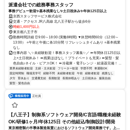
派遣会社での総務事務スタッフ
事務デビュー歓迎✨基本残業なし✨土日祝休み✨年休125日以上
京西スタッフサービス株式会社
交通・アクセス JR八高線 北八王子駅から徒歩6分
時給1,400円以上
東京都八王子市
勤務時間詳細 ⏰9:00～18:00 (実働8時間) ▼休憩時間60分（12:00～
13:00） ⭐午前と午後に各10分間 リフレッシュタイムあり ⭐基本残業
なし
仕事内容 ＼✨未経験歓迎！事務スタッフ募集✨／ ⏩年間休日125日以
上×土日祝休み！ ⏩残業ほぼなし！プライベートも充実♪ ⏩髪型・髪
色自由♪ネイル・ピアスOK！ ⏩冷蔵庫・電子レンジ・給湯器完備！ ...
業界未経験者歓迎
主婦・主夫歓迎
フリーター歓迎
学歴不問
車通勤OK
固定時間制
職場見学可
経験不問
未経験者歓迎
午前
経験者歓迎
残業なし
夕方
育休あり
交通費支給
長期歓迎
長期休暇あり
土日祝休み
服装自由
髪型・髪色自由
正社員
【八王子】制御系ソフトウェア開発/C言語/職種未経験
OK/研修1ヶ月/年休125日 その他組込/制御設計/開発
東京精密製の半導体製造装置におけるソフトウェア開発業務です。上流