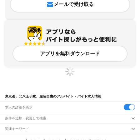
メールで受け取る
アプリを無料ダウンロード
東京都、北八王子駅、服装自由のアルバイト・バイト求人情報
求人の詳細を表示
条件を追加・変更して検索
市区町村を追加・変更
関連キーワード
完全在宅ワーク 全国
シール貼り 在宅
現在地周辺
ガチャガチャ
犬カフェ
東京都
駅を追加・変更