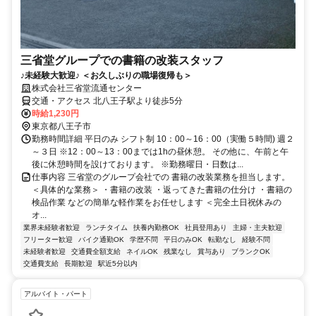
三省堂グループでの書籍の改装スタッフ
♪未経験大歓迎♪ ＜お久しぶりの職場復帰も＞
株式会社三省堂流通センター
交通・アクセス 北八王子駅より徒歩5分
時給1,230円
東京都八王子市
勤務時間詳細 平日のみ シフト制 10：00～16：00（実働５時間) 週２
～３日 ※12：00～13：00までは1hの昼休憩。 その他に、午前と午
後に休憩時間を設けております。 ※勤務曜日・日数は...
仕事内容 三省堂のグループ会社での 書籍の改装業務を担当します。
＜具体的な業務＞ ・書籍の改装 ・返ってきた書籍の仕分け ・書籍の
検品作業 などの簡単な軽作業をお任せします ＜完全土日祝休みの
オ...
業界未経験者歓迎
ランチタイム
扶養内勤務OK
社員登用あり
主婦・主夫歓迎
フリーター歓迎
バイク通勤OK
学歴不問
平日のみOK
転勤なし
経験不問
未経験者歓迎
交通費全額支給
ネイルOK
残業なし
賞与あり
ブランクOK
交通費支給
長期歓迎
駅近5分以内
アルバイト・パート