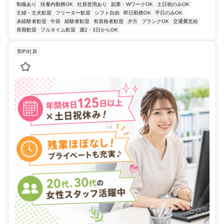
制服あり
扶養内勤務OK
社員登用あり
副業・WワークOK
土日祝のみOK
主婦・主夫歓迎
フリーター歓迎
シフト自由
即日勤務OK
平日のみOK
未経験者歓迎
午前
経験者歓迎
有資格者歓迎
夕方
ブランクOK
交通費支給
長期歓迎
フルタイム歓迎
週2・3日からOK
契約社員