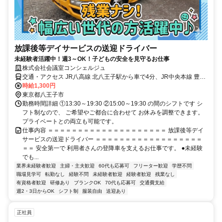
放課後等デイサービスの送迎ドライバー
未経験者活躍中！週3～OK！子どもの安全を見守るお仕事
株式会社会議室コンシェルジュ
交通・アクセス JR八高線 北八王子駅から車で4分、JR中央本線 豊田
駅から車で6分、JR中央線 豊田駅から車で6分
時給1,300円
東京都八王子市
勤務時間詳細 ①13:30～19:30 ②15:00～19:30 の間のシフトです シ
フト制なので、 ご希望やご都合に合わせて お休みを調整できます。
プライベートとの両立も可能です。
仕事内容 ＝＝＝＝＝＝＝＝＝＝＝＝＝＝＝＝＝＝＝＝ 放課後等デイ
サービスの送迎ドライバー ＝＝＝＝＝＝＝＝＝＝＝＝＝＝＝＝＝＝
＝＝ 安全第一で 利用者さんの登降車を支えるお仕事です。 ●未経験
でも...
業界未経験者歓迎
主婦・主夫歓迎
60代も応募可
フリーター歓迎
学歴不問
職場見学可
転勤なし
経験不問
未経験者歓迎
経験者歓迎
残業なし
有資格者歓迎
研修あり
ブランクOK
70代も応募可
交通費支給
週2・3日からOK
シフト制
服装自由
送迎あり
正社員