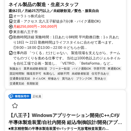
ネイル製品の製造・生産スタッフ
週休2日／月給25万円以上／未経験歓迎／髪色・服装自由
オーラトゥ株式会社
交通・アクセス 北八王子駅徒歩7分(車・バイク通勤OK)
月給250,000円～300,000円
東京都八王子市
勤務時間詳細 実働時間：1日あたり8時間 平均勤務日数：1ヶ月あた
り18日 〜 22日 勤務時間はライフスタイルに合わせて選べます。
①9:00～18:00 ②13:00～22:00 ※どちらか固...
仕事内容 「つくる」だけじゃない。 製造現場を支えながら、チーム
でものづくりを進める仕事です。 当社は1000色以上のジェルネイル
を自社工場で企画・製造し、「VETRO」「BellaForma」など...
制服あり
業界未経験者歓迎
フリーター歓迎
バイク通勤OK
学歴不問
車通勤OK
固定時間制
職場見学可
転勤なし
経験不問
未経験者歓迎
住宅手当あり
交通費全額支給
ネイルOK
研修あり
賞与あり
ブランクOK
育休あり
交通費支給
長期歓迎
正社員
【八王子】Windowsアプリケーション開発(C++,C#)/
半導体製造装置/自社内開発 組込/制御設計/開発(アプリ
■東京精密製の半導体製造装置やバッテリー充放電検査装置の
ケーション)