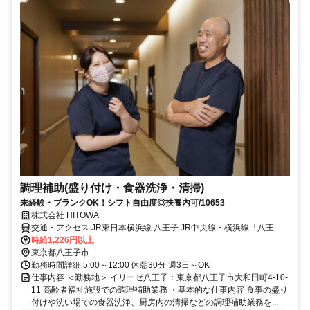
調理補助(盛り付け・食器洗浄・清掃)
未経験・ブランクOK！シフト自由度◎扶養内可/10653
株式会社 HITOWA
交通・アクセス JR東日本横浜線 八王子 JR中央線・横浜線「八王子
駅」/バス10分
時給1,226円以上
東京都八王子市
勤務時間詳細 5:00～12:00 休憩30分 週3日～OK
仕事内容 ＜勤務地＞ イリーゼ八王子：東京都八王子市大和田町4-10-
11 高齢者福祉施設での調理補助業務 ・基本的な仕事内容 食事の盛り
付けや洗い場での食器洗浄、厨房内の清掃などの調理補助業務を...