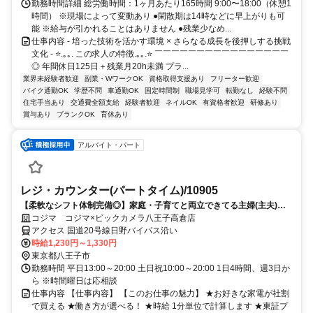
勤務時間詳細 総労働時間：1ヶ月あたり165時間 9:00〜18:00（休憩1
時間） ※現場によって変動あり ●閑散期は14時などに早上がりも可
能 ※給与が引かれることはありません ●残業少なめ...
仕事内容 - 培った技術を活かす環境 × さらなる成長を後押しする挑戦
文化 - ⭐.｡｡. この求人の特徴.｡｡.⭐ ￣￣￣￣￣￣￣￣￣￣￣￣￣￣￣￣
◎ 年間休日125日＋残業月20h未満 プラ...
業界未経験者歓迎
副業・WワークOK
資格取得支援あり
フリーター歓迎
バイク通勤OK
学歴不問
車通勤OK
固定時間制
職場見学可
転勤なし
経験不問
住宅手当あり
交通費全額支給
経験者歓迎
ネイルOK
有資格者歓迎
研修あり
賞与あり
ブランクOK
育休あり
アルバイト・パート
レジ・カウンター(パートタイム)/10905
【柔軟なシフト体制完備◎】家庭・子育てと両立できてる主婦(主夫)の
方活躍中！働きやすい職場環境♪
コジマ コジマ×ビックカメラ八王子高倉店
アクセス 国道20号線日野バイパス沿い
時給1,230円～1,330円
東京都八王子市
勤務時間 平日13:00～20:00 土日祝10:00～20:00 1日4時間、週3日か
ら ※時間曜日は応相談
仕事内容 【仕事内容】 【このお仕事の魅力】 ★お好きな家電が社割
で買える ★働き方が選べる！ ★時給 1分単位で計算します ★東証プ