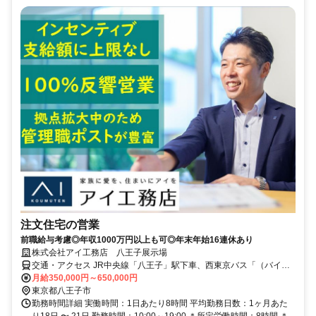
注文住宅の営業
前職給与考慮◎年収1000万円以上も可◎年末年始16連休あり
株式会社アイ工務店 八王子展示場
交通・アクセス JR中央線「八王子」駅下車、西東京バス「（バイパ
ス経由）宇津木台」行き、「バイパス大谷」下車
月給350,000円～650,000円
東京都八王子市
勤務時間詳細 実働時間：1日あたり8時間 平均勤務日数：1ヶ月あた
り18日 〜 21日 勤務時間：10:00～19:00 ＊所定労働時間：8時間 ＊