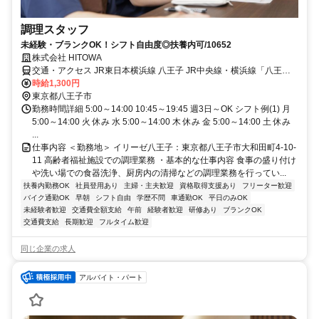
調理スタッフ
未経験・ブランクOK！シフト自由度◎扶養内可/10652
株式会社 HITOWA
交通・アクセス JR東日本横浜線 八王子 JR中央線・横浜線「八王子
駅」/バス10分
時給1,300円
東京都八王子市
勤務時間詳細 5:00～14:00 10:45～19:45 週3日～OK シフト例(1) 月
5:00～14:00 火 休み 水 5:00～14:00 木 休み 金 5:00～14:00 土 休み
...
仕事内容 ＜勤務地＞ イリーゼ八王子：東京都八王子市大和田町4-10-
11 高齢者福祉施設での調理業務 ・基本的な仕事内容 食事の盛り付け
や洗い場での食器洗浄、厨房内の清掃などの調理業務を行ってい...
扶養内勤務OK
社員登用あり
主婦・主夫歓迎
資格取得支援あり
フリーター歓迎
バイク通勤OK
早朝
シフト自由
学歴不問
車通勤OK
平日のみOK
未経験者歓迎
交通費全額支給
午前
経験者歓迎
研修あり
ブランクOK
交通費支給
長期歓迎
フルタイム歓迎
同じ企業の求人
アルバイト・パート