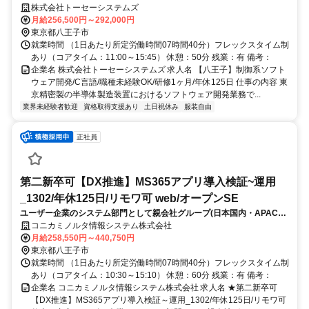
から下流まで一貫して携わり、世界最先端の環境で技術力を磨けます。
株式会社トーセーシステムズ
外注工程なく開発業務に専念できる環境で、長期的なキャリア構築が可
月給256,500円～292,000円
能。
東京都八王子市
就業時間 （1日あたり所定労働時間07時間40分）フレックスタイム制
あり（コアタイム：11:00～15:45） 休憩：50分 残業：有 備考：
企業名 株式会社トーセーシステムズ 求人名 【八王子】制御系ソフト
ウェア開発/C言語/職種未経験OK/研修1ヶ月/年休125日 仕事の内容 東
京精密製の半導体製造装置におけるソフトウェア開発業務で...
業界未経験者歓迎
資格取得支援あり
土日祝休み
服装自由
正社員
第二新卒可【DX推進】MS365アプリ導入検証~運用
_1302/年休125日/リモワ可 web/オープンSE
ユーザー企業のシステム部門として親会社グループ(日本国内・APAC・
一部US)で利用するMicrosoft365アプリケーションの利活用立案/推進、
コニカミノルタ情報システム株式会社
運用/管理を行っています。ITツール利活用推進ができる人材を募集しま
月給258,550円～440,750円
す。
東京都八王子市
就業時間 （1日あたり所定労働時間07時間40分）フレックスタイム制
あり（コアタイム：10:30～15:10） 休憩：60分 残業：有 備考：
企業名 コニカミノルタ情報システム株式会社 求人名 ★第二新卒可
【DX推進】MS365アプリ導入検証～運用_1302/年休125日/リモワ可