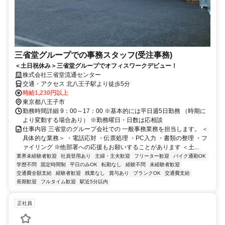
三省堂グループでの事務スタッフ(受注事務)
＜土日祝休み＞三省堂グループでオフィスワークデビュー！
株式会社三省堂流通センター
交通・アクセス 北八王子駅より徒歩5分
時給1,230円以上
東京都八王子市
勤務時間詳細 9：00～17：00 ※基本的には平日週5日勤務 （時期に
より変動する場合あり） ※勤務曜日・日数は応相談
仕事内容 三省堂のグループ会社での 一般事務業務を担当します。 ＜
具体的な業務＞ ・電話応対 ・伝票処理 ・PC入力 ・書類の整理 ・フ
ァイリング ※他部署への応援もお願いすることがあります ＜土...
業界未経験者歓迎
社員登用あり
主婦・主夫歓迎
フリーター歓迎
バイク通勤OK
学歴不問
固定時間制
平日のみOK
転勤なし
経験不問
未経験者歓迎
交通費全額支給
経験者歓迎
残業なし
賞与あり
ブランクOK
交通費支給
長期歓迎
フルタイム歓迎
駅近5分以内
正社員