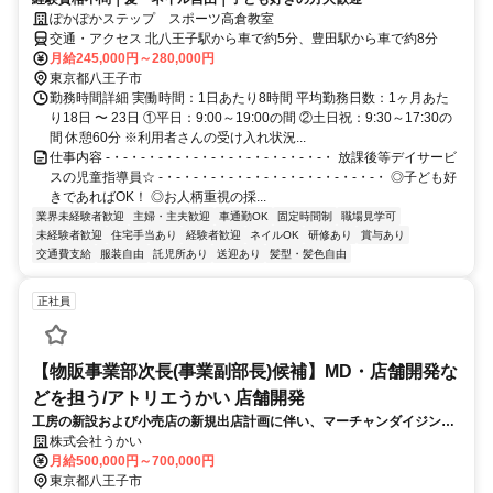
ぽかぽかステップ スポーツ高倉教室
交通・アクセス 北八王子駅から車で約5分、豊田駅から車で約8分
月給245,000円～280,000円
東京都八王子市
勤務時間詳細 実働時間：1日あたり8時間 平均勤務日数：1ヶ月あた
り18日 〜 23日 ①平日：9:00～19:00の間 ②土日祝：9:30～17:30の
間 休憩60分 ※利用者さんの受け入れ状況...
仕事内容 -・-・-・-・-・-・-・-・-・-・-・-・-・ 放課後等デイサービ
スの児童指導員☆ -・-・-・-・-・-・-・-・-・-・-・-・-・ ◎子ども好
きであればOK！ ◎お人柄重視の採...
業界未経験者歓迎
主婦・主夫歓迎
車通勤OK
固定時間制
職場見学可
未経験者歓迎
住宅手当あり
経験者歓迎
ネイルOK
研修あり
賞与あり
交通費支給
服装自由
託児所あり
送迎あり
髪型・髪色自由
正社員
【物販事業部次長(事業副部長)候補】MD・店舗開発な
どを担う/アトリエうかい 店舗開発
工房の新設および小売店の新規出店計画に伴い、マーチャンダイジン
グ・店舗開発・部門連携の強化が急務となっており、事業部長と並走し
株式会社うかい
ながら事業再構築を担うリーダーを募集します。
月給500,000円～700,000円
東京都八王子市