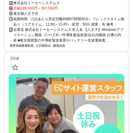
WindowsOS側のシステム開発。具体的には、既存機種のモデルチェン
株式会社トーセーシステムズ
ジや刷新を中心に装置のGUI（画面系）やWindowsOS側のアプリケーシ
月給286,500円～397,500円
ョン開発をお任せ
東京都八王子市
就業時間 （1日あたり所定労働時間07時間40分）フレックスタイム制
あり（コアタイム：11:00～15:45） 休憩：50分 残業：有 備考：
企業名 株式会社トーセーシステムズ 求人名 【八王子】Windowsアプ
リケーション開発（C++,C#）/半導体製造装置/自社内開発 仕事の内
容 ■東京精密製の半導体製造装置やバッテリー充放電検査...
業界未経験者歓迎
土日祝休み
服装自由
正社員