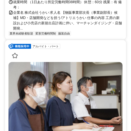
就業時間 （1日あたり所定労働時間08時間） 休憩：60分 残業：有 備
考：
企業名 株式会社うかい 求人名 【物販事業部次長（事業副部長）候
補】MD・店舗開発などを担う/アトリエうかい 仕事の内容 工房の新
設および小売店の新規出店計画に伴い、マーチャンダイジング・店舗
開発...
業界未経験者歓迎
変形労働時間制
服装自由
アルバイト・パート