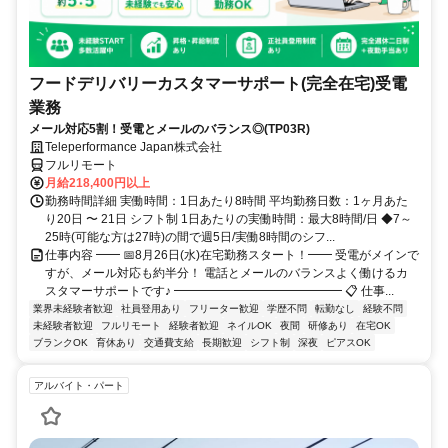
フードデリバリーカスタマーサポート(完全在宅)受電
業務
メール対応5割！受電とメールのバランス◎(TP03R)
Teleperformance Japan株式会社
フルリモート
月給218,400円以上
勤務時間詳細 実働時間：1日あたり8時間 平均勤務日数：1ヶ月あた
り20日 〜 21日 シフト制 1日あたりの実働時間：最大8時間/日 ◆7～
25時(可能な方は27時)の間で週5日/実働8時間のシフ...
仕事内容 ━━ 📅8月26日(水)在宅勤務スタート！━━ 受電がメインで
すが、メール対応も約半分！ 電話とメールのバランスよく働けるカ
スタマーサポートです♪ ━━━━━━━━━━━━━━ 📋 仕事...
業界未経験者歓迎
社員登用あり
フリーター歓迎
学歴不問
転勤なし
経験不問
未経験者歓迎
フルリモート
経験者歓迎
ネイルOK
夜間
研修あり
在宅OK
ブランクOK
育休あり
交通費支給
長期歓迎
シフト制
深夜
ピアスOK
アルバイト・パート