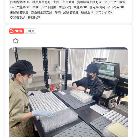
扶養内勤務OK
社員登用あり
主婦・主夫歓迎
資格取得支援あり
フリーター歓迎
バイク通勤OK
早朝
シフト自由
学歴不問
車通勤OK
固定時間制
平日のみOK
未経験者歓迎
交通費全額支給
午前
経験者歓迎
研修あり
ブランクOK
交通費支給
長期歓迎
正社員