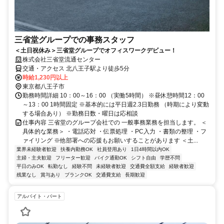
三省堂グループでの事務スタッフ
＜土日祝休み＞三省堂グループでオフィスワークデビュー！
株式会社三省堂流通センター
交通・アクセス 北八王子駅より徒歩5分
時給1,230円以上
東京都八王子市
勤務時間詳細 10：00～16：00 （実働5時間） ※昼休憩時間12：00
～13：00 1時間固定 ※基本的には平日週2.3日勤務 （時期により変動
する場合あり） ※勤務日数・曜日は応相談
仕事内容 三省堂のグループ会社での 一般事務業務を担当します。 ＜
具体的な業務＞ ・電話応対 ・伝票処理 ・PC入力 ・書類の整理 ・フ
ァイリング ※他部署への応援もお願いすることがあります ＜土...
業界未経験者歓迎
扶養内勤務OK
社員登用あり
1日4時間以内OK
主婦・主夫歓迎
フリーター歓迎
バイク通勤OK
シフト自由
学歴不問
平日のみOK
転勤なし
経験不問
未経験者歓迎
交通費全額支給
経験者歓迎
残業なし
賞与あり
ブランクOK
交通費支給
長期歓迎
アルバイト・パート