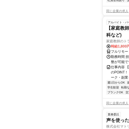
社員登用あり
同じ企業の求人
アルバイト・パ
【家庭教師
科など)
家庭教師のト
時給1,800
フルリモー
勤務時間 
整が可能で
仕事内容 
のPOINT
ーク・副業も
週1日からOK
学生歓迎
転勤
ブランクOK
交
同じ企業の求人
業務委託
声を使っ
株式会社マト