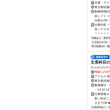
交通・アク
東京都清瀬
勤務時間詳細
由シフト 
出勤もOK！ 
仕事内容 
良いマスタ
＊＊＊＊＊＊
制服あり
業界
土日祝のみOK
即日勤務OK
職
文系科目の
東京個別指導
時給1,250
アクセス 西
東京都清瀬
勤務曜日・時間
～14:10 14:
仕事情報 ●
制（科目ご
ままでOK★
社員登用あり