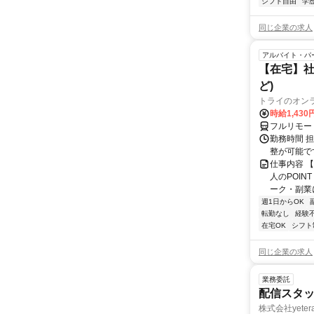
シフト自由
学
同じ企業の求人
アルバイト・パ
【在宅】社
ど)
トライのオン
時給1,430
フルリモー
勤務時間 
整が可能で
仕事内容 
人のPOIN
ーク・副業に
週1日からOK
転勤なし
経験
在宅OK
シフト
同じ企業の求人
業務委託
配信スタッ
株式会社yeter