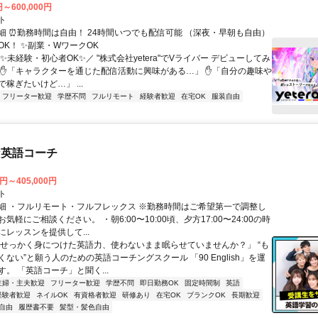
円～600,000円
ト
細 ⏰勤務時間は自由！ 24時間いつでも配信可能 （深夜・早朝も自由）
OK！ ✨副業・WワークOK
✨未経験・初心者OK✨／ "株式会社yetera"でVライバー デビューしてみ
 ✋「キャラクターを通じた配信活動に興味がある…」 ✋「自分の趣味や
稼ぎたいけど…」 ...
フリーター歓迎
学歴不問
フルリモート
経験者歓迎
在宅OK
服装自由
な英語コーチ
0円～405,000円
ト
細 ・フルリモート・フルフレックス ※勤務時間はご希望第一で調整し
気軽にご相談ください。 ・朝6:00〜10:00頃、夕方17:00〜24:00の時
レッスンを提供して...
「せっかく身につけた英語力、使わないまま眠らせていませんか？」 “も
ない”と願う人のための英語コーチングスクール 「90 English」を運
。 「英語コーチ」と聞く...
主婦・主夫歓迎
フリーター歓迎
学歴不問
即日勤務OK
固定時間制
英語
経験者歓迎
ネイルOK
有資格者歓迎
研修あり
在宅OK
ブランクOK
長期歓迎
自由
履歴書不要
髪型・髪色自由