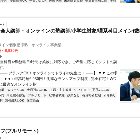
歴不問
即日勤務OK
平日のみOK
経験不問
未経験者歓迎
交通費全額支給
午前
ート
会人講師・オンラインの塾講師/小学生対象/理系科目メイン(
ライン個別指導塾 オンライン事業部
円～6,930円
ト
担当科目や勤務曜日/時間は柔軟に対応でき、ご希望に応じてシフトの調
す。
【―― ブランクOK！オンラインでトライの先生に！ ――】 ▼▼ この求
T！ ▼▼ □最高時給6,930円！明確なランクアップ制度 □完全在宅！Wワ
最適なオンライン指...
副業・WワークOK
土日祝のみOK
主婦・主夫歓迎
シフト自由
平日のみOK
不問
未経験者歓迎
フルリモート
経験者歓迎
残業なし
有資格者歓迎
研修あり
制
週4日以上OK
服装自由
フ(フルリモート)
a