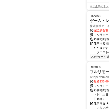
同じ企業の求人
業務委託
ゲーム・
株式会社マイ
完全歩合制
フルリモー
勤務時間詳
仕事内容 
ただきます
・クエスト
フルリモート
契約社員
フルリモー
Teleperform
月給330,0
フルリモー
勤務時間詳
ト制：土日
日勤務） ・
仕事内容 
ていないポ