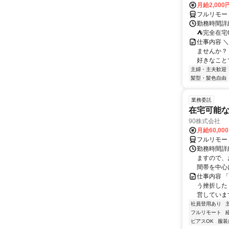
月給2,000
フルリモー
勤務時間詳
⛺完全在宅
仕事内容 ＼
ませんか？
好きなことで
主婦・主夫歓迎
髪型・髪色自由
業務委託
在宅可能
90株式会社
月給60,00
フルリモー
勤務時間詳
ますので、お
間帯を中心に
仕事内容 
う挫折したく
営しています
社員登用あり
フルリモート
ピアスOK
服装