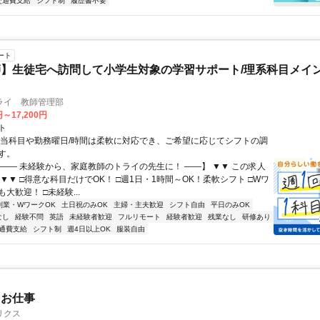
交通費支給
シフト制
履歴書不要
ート
】生徒宅へ訪問して小学生対象の学習サポート/理系科目メイン
ライ 教師管理部
円～17,200円
ト
担当科目や勤務曜日/時間は柔軟に対応でき、ご希望に応じてシフトの調
す。
【―― 未経験から、家庭教師のトライの先生に！ ――】 ▼▼ この求人
！ ▼▼ □得意な科目だけでOK！ □週1日・1時間～OK！柔軟シフト □Wワ
大歓迎！ □未経験...
副業・WワークOK
土日祝のみOK
主婦・主夫歓迎
シフト自由
平日のみOK
なし
経験不問
英語
未経験者歓迎
フルリモート
経験者歓迎
残業なし
研修あり
通費支給
シフト制
週4日以上OK
服装自由
たお仕事
リクス