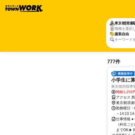
東京都
清瀬
職種を選択
服装自由
キーワード
777件
小学生に算
東京個別指導
時給1,250
アクセス 西
東京都清瀬
勤務曜日・時間
～14:10 14:
仕事情報 ●
（科目ごと
までOK★ 