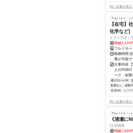
同じ企業の求人
アルバイト・パ
【在宅】社
化学など)
トライのオン
時給1,430
フルリモー
勤務時間 
整が可能で
仕事内容 
人のPOIN
ーク・副業に
週1日からOK
転勤なし
経験
在宅OK
シフト
同じ企業の求人
アルバイト・パ
《清瀬にN
CLOVER
時給1,80