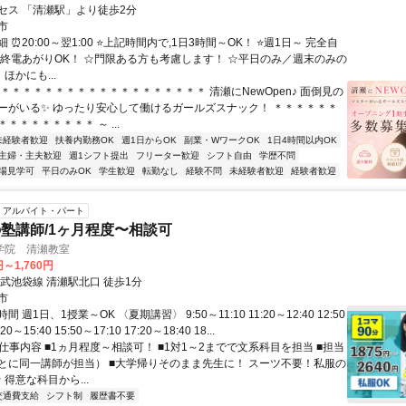
セス 「清瀬駅」より徒歩2分
市
 ⏰20:00～翌1:00 ⭐上記時間内で,1日3時間～OK！ ⭐週1日～ 完全自
☆終電あがりOK！ ☆門限ある方も考慮します！ ☆平日のみ／週末のみの
ほかにも...
＊＊＊＊＊＊＊＊＊＊＊＊＊＊＊＊＊＊＊＊ 清瀬にNewOpen♪ 面倒見の
ーがいる✨ ゆったり安心して働けるガールズスナック！ ＊＊＊＊＊＊
＊＊＊＊＊＊＊＊ ～ ...
未経験者歓迎
扶養内勤務OK
週1日からOK
副業・WワークOK
1日4時間以内OK
主婦・主夫歓迎
週1シフト提出
フリーター歓迎
シフト自由
学歴不問
場見学可
平日のみOK
学生歓迎
転勤なし
経験不問
未経験者歓迎
経験者歓迎
アルバイト・パート
塾講師/1ヶ月程度〜相談可
学院 清瀬教室
円～1,760円
武池袋線 清瀬駅北口 徒歩1分
市
 週1日、1授業～OK 〈夏期講習〉 9:50～11:10 11:20～12:40 12:50
20～15:40 15:50～17:10 17:20～18:40 18...
 仕事内容 ■1ヵ月程度～相談可！ ■1対1～2までで文系科目を担当 ■担当
とに同一講師が担当） ■大学帰りそのまま先生に！ スーツ不要！私服の
 得意な科目から...
交通費支給
シフト制
履歴書不要