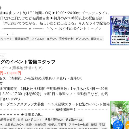
ト
 ■自由シフト制(1日1時間～OK) ▶19:00〜24:00の ゴールデンタイム
平日だけ/土日だけなども調整自由 ▶初月のみ50時間以上の配信必須
／ 『声と想いでつながる、 新しい自分に出会える』 そんなライブ配信の
 ╭─────────･⭐･･───╮ ＼＼ ～ おすすめポイント！ ～ ／／
──ｖ─...
ルリモート
経験者歓迎
ネイルOK
在宅OK
完全歩合制
ピアスOK
服装自由
ート
ングのイベント警備スタッフ
ピース(勤務地:清瀬エリア)
0円～13,000円
セス 「清瀬駅」から近郊の現場あり ※直行・直帰OK
市
 実働時間：1日あたり8時間 平均勤務日数：1ヶ月あたり4日 〜 20日
8:30～17:30（休憩60分） ⭐週1日～希望シフト ※勤務日など、お気
さい ☆Wワ...
✨オープニングスタッフ大募集！✨ ✨未経験スタート歓迎のイベント警備
＝＝＝＝＝＝＝＝＝＝＝＝＝＝＝＝＝ 積極採用中！ ＝＝＝＝＝＝＝＝＝
＝＝＝＝＝ ★採用者の9...
未経験者歓迎
短期（3ヵ月以内）
扶養内勤務OK
週1日からOK
K
土日祝のみOK
主婦・主夫歓迎
60代も応募可
フリーター歓迎
短期
早朝