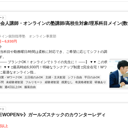
ート
会人講師・オンラインの塾講師/高校生対象/理系科目メイン(
ライン個別指導塾 オンライン事業部
円～6,930円
ト
担当科目や勤務曜日/時間は柔軟に対応でき、ご希望に応じてシフトの調
す。
【―― ブランクOK！オンラインでトライの先生に！ ――】 ▼▼ この求
T！ ▼▼ □最高時給6,930円！明確なランクアップ制度 □完全在宅！Wワ
最適なオンライン指...
副業・WワークOK
土日祝のみOK
主婦・主夫歓迎
シフト自由
平日のみOK
不問
未経験者歓迎
フルリモート
経験者歓迎
残業なし
有資格者歓迎
研修あり
制
週4日以上OK
服装自由
ート
EWOPEN✨》ガールズスナックのカウンターレディ
0円以上