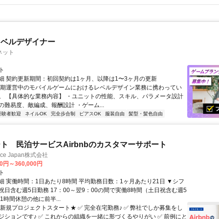
レベルデザイナー
ネット
ト
細 契約更新期間：初回契約は1ヶ月、以降は1〜3ヶ月の更新
長期運営中のモバイルゲームにおけるレベルデザイン業務に携わってい
。 【具体的な業務内容】 ・ユニットの性能、スキル、パラメータ設計
の難易度、敵編成、報酬設計 ・ゲーム...
経験者歓迎
ネイルOK
完全歩合制
ピアスOK
服装自由
髪型・髪色自由
ト 民泊サービスAirbnbのカスタマーサポート
ance Japan株式会社
00円～360,000円
ト
細 実働時間：1日あたり8時間 平均勤務日数：1ヶ月あたり21日 ▼シフ
祝日含む週5日勤務 17：00～翌9：00の間で実働8時間（土日祝含む週5
1時間休憩の他に前半...
★新規プロジェクトスタート★ ✅ 完全在宅勤務♪ ✅ 弊社でしか募集をし
ジションです♪ ✅ これからの組織を一緒に形づくるやりがい ✅ 前例にと