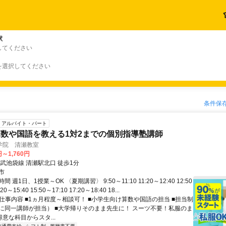
駅
してください
を選択してください
条件保
アルバイト・パート
数や国語を教える1対2までの個別指導塾講師
学院 清瀬教室
円～1,760円
武池袋線 清瀬駅北口 徒歩1分
市
 週1日、1授業～OK 〈夏期講習〉 9:50～11:10 11:20～12:40 12:50
20～15:40 15:50～17:10 17:20～18:40 18...
 仕事内容 ■1ヵ月程度～相談可！ ■小学生向け算数や国語の担当 ■担当制
に同一講師が担当） ■大学帰りそのまま先生に！ スーツ不要！私服のま
得意な科目からスタ...