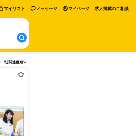
マイリスト
メッセージ
マイページ
求人掲載のご相談
存
関連度順