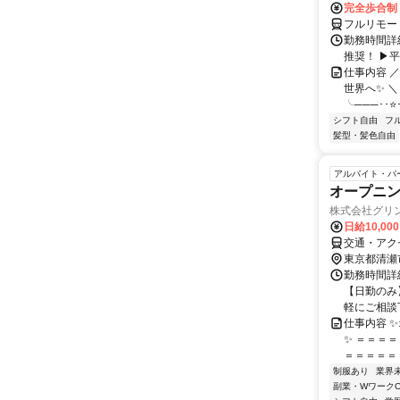
完全歩合制
フルリモー
勤務時間詳細
推奨！ ▶
仕事内容 
世界へ✨ ＼
╰───･･⭐･
シフト自由
フ
髪型・髪色自由
アルバイト・パ
オープニ
株式会社グリン
日給10,00
交通・アク
東京都清瀬
勤務時間詳細
【日勤のみ】
軽にご相談下
仕事内容 
✨ ＝＝＝
＝＝＝＝＝＝
制服あり
業界
副業・WワークO