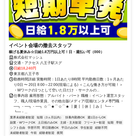
イベント会場の撤去スタッフ
稼げる夏休み☆日給1.8万円以上可！日・週払い可（000）
株式会社マッシュ
交通・アクセス 八王子駅スグ
日給18,240円
東京都八王子市
勤務時間詳細 実働時間：1日あたり8時間 平均勤務日数：1ヶ月あた
り0日 〜 20日 8:00～22:00(現場による) ＜こんな働き方が可能！＞
・Wワークの1つとして空いた日だけ ・サークルの...
仕事内容 雇用形態：アルバイト・パート 職種：イベント運営スタッ
フ、職人/現場作業員、その他出版/メディア/芸能/エンタメ専門職 ・
━┓・━┓・━┓ ☆⌒★⌒☆⌒★ ┃夏┃┃休┃┃み┃ ┗━・
┗━・...
業界未経験者歓迎
短期（3ヵ月以内）
扶養内勤務OK
週1日からOK
副業・WワークOK
土日祝のみOK
主婦・主夫歓迎
フリーター歓迎
短期
早朝
シフト自由
学歴不問
即日勤務OK
平日のみOK
学生歓迎
経験不問
未経験者歓迎
午前
経験者歓迎
夜間