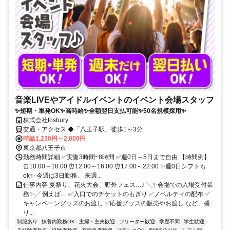
音楽LIVEやアイドルイベントのイベント会場スタッフ
✨短期・単発OK✨高時給✨全額翌日支払可能✨50名規模採用✨
株式会社fosbury
交通・アクセス ◆「八王子駅」徒歩1～3分
時給1,230円～2,000円
東京都八王子市
勤務時間詳細 ✅実働3時間~8時間 ✅週0日～5日まで自由 【時間例】
⏰10:00～18:00 ⏰12:00～16:00 ⏰17:00～22:00 ✨週0日シフトも
ok✨ 今週は3日勤務、 来週...
仕事内容 夏祭り、花火大会、野外フェス…♪ ╲✨会場での入場受付業
務✨╱ 例えば… ✅入口でのチケットのもぎり ✅ノベルティの配布 ✅
キャンペーングッズのお渡し ✅応援グッズの販売やお渡し など、盛
り...
制服あり
扶養内勤務OK
主婦・主夫歓迎
フリーター歓迎
学歴不問
学生歓迎