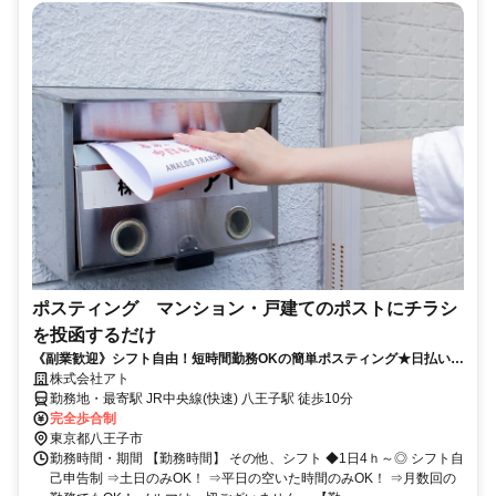
ポスティング マンション・戸建てのポストにチラシ
を投函するだけ
《副業歓迎》シフト自由！短時間勤務OKの簡単ポスティング★日払い
(規定有)・フリーター主婦(主夫)シニア活躍！
株式会社アト
勤務地・最寄駅 JR中央線(快速) 八王子駅 徒歩10分
完全歩合制
東京都八王子市
勤務時間・期間 【勤務時間】 その他、シフト ◆1日4ｈ～◎ シフト自
己申告制 ⇒土日のみOK！ ⇒平日の空いた時間のみOK！ ⇒月数回の