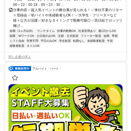
00～22：00 19：00～23：30 ...
仕事内容 ✅超人気イベントの舞台裏が見られる！ ✅来社不要のリモー
ト登録会 ✅初バイトや未経験者もOK！ ✅大学生・フリーターなど
様々な方が活躍 ✅好きなタイミングで勤務可能◎ ✅高日給でガッツリ
稼げ...
短期（3ヵ月以内）
ランチタイム
扶養内勤務OK
社員登用あり
週1日からOK
副業・WワークOK
土日祝のみOK
主婦・主夫歓迎
フリーター歓迎
短期
早朝
シフト自由
学歴不問
平日のみOK
学生歓迎
転勤なし
未経験者歓迎
午前
経験者歓迎
ネイルOK
同じ企業の求人
アルバイト・パート