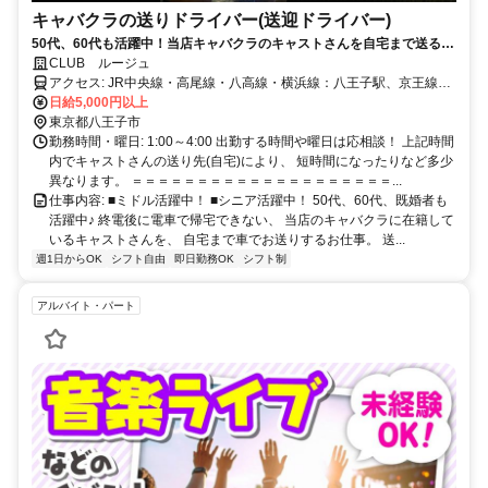
キャバクラの送りドライバー(送迎ドライバー)
50代、60代も活躍中！当店キャバクラのキャストさんを自宅まで送る仕
事！❤
CLUB ルージュ
アクセス: JR中央線・高尾線・八高線・横浜線：八王子駅、京王線：
京王八王子駅、各駅スグ！
日給5,000円以上
東京都八王子市
勤務時間・曜日: 1:00～4:00 出勤する時間や曜日は応相談！ 上記時間
内でキャストさんの送り先(自宅)により、 短時間になったりなど多少
異なります。 ＝＝＝＝＝＝＝＝＝＝＝＝＝＝＝＝＝＝＝＝...
仕事内容: ■ミドル活躍中！ ■シニア活躍中！ 50代、60代、既婚者も
活躍中♪ 終電後に電車で帰宅できない、 当店のキャバクラに在籍して
いるキャストさんを、 自宅まで車でお送りするお仕事。 送...
週1日からOK
シフト自由
即日勤務OK
シフト制
アルバイト・パート