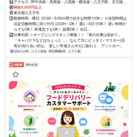
円支給！
アクセス: JR中央線・高尾線・八高線・横浜線：八王子駅、京王線：
京王八王子駅、各駅スグ！
時給4,000円以上
東京都八王子市
勤務時間・曜日: 20:00～5:00の間で好きな時間でOK！ ※休憩時間は
法定労働時間に則り付与 1日3H～OK！ 週1～6日でOK！ 遅い時間か
らでもOK！ 終電迄でもOK！ 副業OK！ 当日...
仕事内容: ✨オープニングスタッフ募集！✨ 「夜の仕事は初めて」
「キャバクラなどはちょっと…」 なんて方にピッタリ♪ マスター(店
長)の知り合い的な、 楽しい常連さん中心に賑わう、 アットホー...
週1日からOK
シフト自由
即日勤務OK
シフト制
契約社員