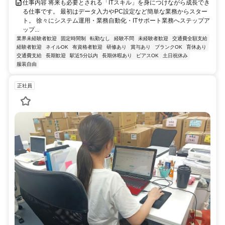
仕事内容 将来も必要とされる「ITスキル」を身につけながら成長でき
る仕事です。 最初はデータ入力やPC設定など簡単な業務からスター
ト。 徐々にシステム運用・業務自動化・ITサポート業務へステップア
ップ...
業界未経験者歓迎
固定時間制
転勤なし
経験不問
未経験者歓迎
交通費全額支給
経験者歓迎
ネイルOK
有資格者歓迎
研修あり
賞与あり
ブランクOK
育休あり
交通費支給
長期歓迎
駅近5分以内
長期休暇あり
ピアスOK
土日祝休み
服装自由
正社員