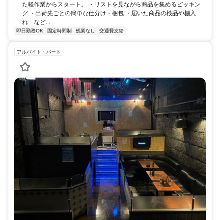
た軽作業からスタート。 ・リストを見ながら商品を集めるピッキン
グ ・出荷先ごとの簡単な仕分け・梱包 ・届いた商品の検品や棚入
れ など...
即日勤務OK
固定時間制
残業なし
交通費支給
アルバイト・パート