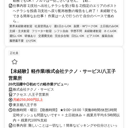
勤務でもOK！ ノルマは一切ございません。 【勤...
仕事内容 1)支社へ出社しチラシを受け取る 2)指定のエリアのポスト
へチラシを投函 3)支社へ戻り配布枚数の報告をし終了！ 未経験でも
できる簡単なお仕事！ 作業は一人で行うので 自分のペースで進め
ら...
業界未経験者歓迎
社員登用あり
週1日からOK
副業・WワークOK
土日祝のみOK
主婦・主夫歓迎
フリーター歓迎
シフト自由
学歴不問
未経験者歓迎
ネイルOK
週払いOK
研修あり
交通費支給
完全歩合制
日払いOK
ピアスOK
服装自由
履歴書不要
ひげOK
正社員
【未経験】軽作業/株式会社テクノ・サービス/八王子
営業所
20代活躍中◎初めての軽作業デビュー♪
株式会社テクノ・サービス
アクセス: 八王子営業所
月給250,000円以上
東京都八王子市
勤務時間・曜日: 【勤務時間】 ★9:00~18:00 └実働8時間/休憩1時間
定時ダッシュも問題ないです✧ ✧ 土日祝休み ✧ 残業月平均:6.5時間以
内 ✧ 残業代100%支給
仕事内容: 難しいことは一切なし！簡単なピッキングや仕分けといっ