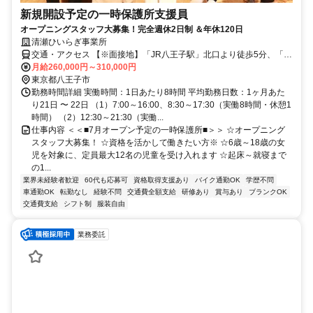
新規開設予定の一時保護所支援員
オープニングスタッフ大募集！完全週休2日制 ＆年休120日
清瀬ひいらぎ事業所
交通・アクセス 【※面接地】「JR八王子駅」北口より徒歩5分、「京
王八王子駅」より徒歩7分
月給260,000円～310,000円
東京都八王子市
勤務時間詳細 実働時間：1日あたり8時間 平均勤務日数：1ヶ月あた
り21日 〜 22日 （1）7:00～16:00、8:30～17:30（実働8時間・休憩1
時間） （2）12:30～21:30（実働...
仕事内容 ＜＜■7月オープン予定の一時保護所■＞＞ ☆オープニング
スタッフ大募集！ ☆資格を活かして働きたい方※ ☆6歳～18歳の女
児を対象に、定員最大12名の児童を受け入れます ☆起床～就寝まで
の1...
業界未経験者歓迎
60代も応募可
資格取得支援あり
バイク通勤OK
学歴不問
車通勤OK
転勤なし
経験不問
交通費全額支給
研修あり
賞与あり
ブランクOK
交通費支給
シフト制
服装自由
業務委託