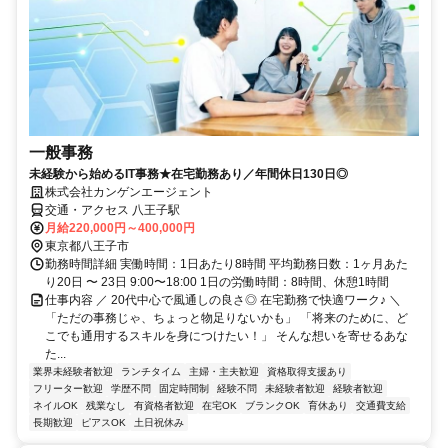
一般事務
未経験から始めるIT事務★在宅勤務あり／年間休日130日◎
株式会社カンゲンエージェント
交通・アクセス 八王子駅
月給220,000円～400,000円
東京都八王子市
勤務時間詳細 実働時間：1日あたり8時間 平均勤務日数：1ヶ月あた
り20日 〜 23日 9:00〜18:00 1日の労働時間：8時間、休憩1時間
仕事内容 ／ 20代中心で風通しの良さ◎ 在宅勤務で快適ワーク♪ ＼
「ただの事務じゃ、ちょっと物足りないかも」 「将来のために、ど
こでも通用するスキルを身につけたい！」 そんな想いを寄せるあな
た...
業界未経験者歓迎
ランチタイム
主婦・主夫歓迎
資格取得支援あり
フリーター歓迎
学歴不問
固定時間制
経験不問
未経験者歓迎
経験者歓迎
ネイルOK
残業なし
有資格者歓迎
在宅OK
ブランクOK
育休あり
交通費支給
長期歓迎
ピアスOK
土日祝休み