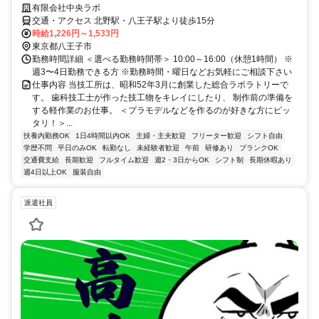
有限会社中央ラボ
交通・アクセス 北野駅・八王子駅より徒歩15分
時給1,226円～1,533円
東京都八王子市
勤務時間詳細 ＜選べる勤務時間帯＞ 10:00～16:00（休憩1時間） ※
週3〜4日勤務できる方 ※勤務時間・曜日などお気軽にご相談下さい
仕事内容 当技工所は、昭和52年3月に創業した総合ラボラトリーで
す。 歯科技工士が作った技工物をキレイにしたり、 制作前の準備を
する軽作業のお仕事。 ＜プラモデルなどを作るのが好きな方にピッ
タリ！＞...
扶養内勤務OK
1日4時間以内OK
主婦・主夫歓迎
フリーター歓迎
シフト自由
学歴不問
平日のみOK
転勤なし
未経験者歓迎
午前
研修あり
ブランクOK
交通費支給
長期歓迎
フルタイム歓迎
週2・3日からOK
シフト制
長期休暇あり
週4日以上OK
服装自由
派遣社員