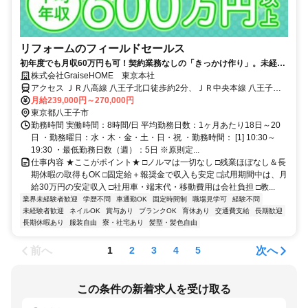
リフォームのフィールドセールス
初年度でも月収60万円も可！契約業務なしの「きっかけ作り」。未経験
でも安心の高収入◎試用期間中は月給30万円！
株式会社GraiseHOME 東京本社
アクセス ＪＲ八高線 八王子北口徒歩約2分、ＪＲ中央本線 八王子北
口徒歩約2分、ＪＲ横浜線/ＪＲ根岸線 八王子北口徒歩約2分 八王子駅
月給239,000円～270,000円
より徒歩2分
東京都八王子市
勤務時間 実働時間：8時間/日 平均勤務日数：1ヶ月あたり18日～20
日 ・勤務曜日：水・木・金・土・日・祝 ・勤務時間： [1] 10:30～
19:30 ・最低勤務日数（週）：5日 ※原則定...
仕事内容 ★ここがポイント★ □ノルマは一切なし □残業ほぼなし＆長
期休暇の取得もOK □固定給＋報奨金で収入も安定 □試用期間中は、月
給30万円の安定収入 □社用車・端末代・移動費用は会社負担 □教...
業界未経験者歓迎
学歴不問
車通勤OK
固定時間制
職場見学可
経験不問
未経験者歓迎
ネイルOK
賞与あり
ブランクOK
育休あり
交通費支給
長期歓迎
長期休暇あり
服装自由
寮・社宅あり
髪型・髪色自由
前へ
次へ
1
2
3
4
5
この条件の新着求人を受け取る