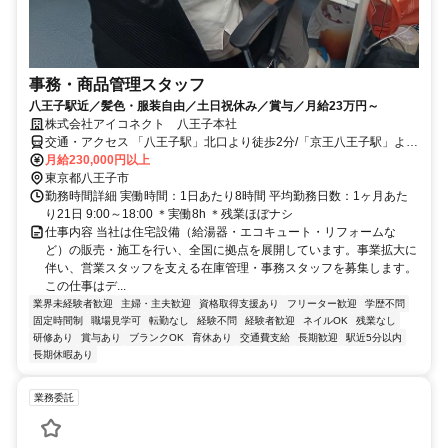
事務・商品管理スタッフ
八王子駅近／髪色・服装自由／土日祝休み／賞与／月給23万円～
株式会社アイコネクト 八王子本社
交通・アクセス 「八王子駅」北口より徒歩2分/「京王八王子駅」より
徒歩4分
月給230,000円以上
東京都八王子市
勤務時間詳細 実働時間：1日あたり8時間 平均勤務日数：1ヶ月あた
り21日 9:00～18:00 ＊実働8h ＊残業ほぼナシ
仕事内容 当社は住宅設備（給湯器・エコキュート・リフォームな
ど）の販売・施工を行い、全国に拠点を展開しています。事業拡大に
伴い、営業スタッフを支える在庫管理・事務スタッフを募集します。
この仕事はデ...
業界未経験者歓迎
主婦・主夫歓迎
資格取得支援あり
フリーター歓迎
学歴不問
固定時間制
職場見学可
転勤なし
経験不問
経験者歓迎
ネイルOK
残業なし
研修あり
賞与あり
ブランクOK
育休あり
交通費支給
長期歓迎
駅近5分以内
長期休暇あり
業務委託