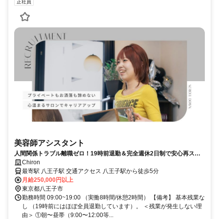
正社員
美容師アシスタント
人間関係トラブル離職ゼロ！19時前退勤＆完全週休2日制で安心再スタ
ート／アイリスト兼任OK！
Chiron
最寄駅 八王子駅 交通アクセス 八王子駅から徒歩5分
月給250,000円以上
東京都八王子市
勤務時間 09:00~19:00 （実働8時間/休憩2時間） 【備考】 基本残業な
し （19時前にはほぼ全員退勤しています）。 ＜残業が発生しない理
由＞ ①朝〜昼帯（9:00〜12:00等...