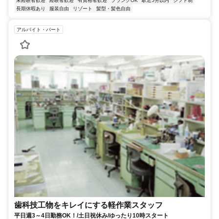
未経験者歓迎
経験者歓迎
有資格者歓迎
ブランクOK
駅近5分以内
シフト制
長期休暇あり
服装自由
リゾート
髪型・髪色自由
アルバイト・パート
歯科技工物をキレイにする軽作業スタッフ
平日週3～4日勤務OK！/土日祝休み/ゆったり10時スタート