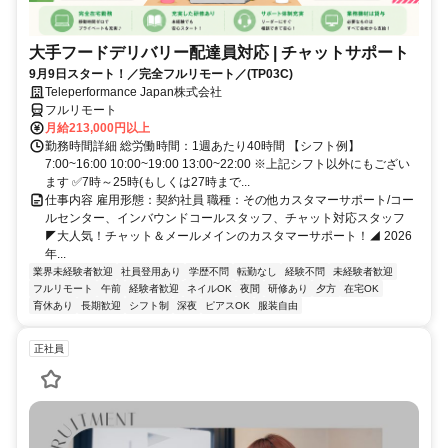
大手フードデリバリー配達員対応 | チャットサポート
9月9日スタート！／完全フルリモート／(TP03C)
Teleperformance Japan株式会社
フルリモート
月給213,000円以上
勤務時間詳細 総労働時間：1週あたり40時間 【シフト例】
7:00~16:00 10:00~19:00 13:00~22:00 ※上記シフト以外にもござい
ます ✅7時～25時(もしくは27時まで...
仕事内容 雇用形態：契約社員 職種：その他カスタマーサポート/コー
ルセンター、インバウンドコールスタッフ、チャット対応スタッフ
◤大人気！チャット＆メールメインのカスタマーサポート！◢ 2026
年...
業界未経験者歓迎
社員登用あり
学歴不問
転勤なし
経験不問
未経験者歓迎
フルリモート
午前
経験者歓迎
ネイルOK
夜間
研修あり
夕方
在宅OK
育休あり
長期歓迎
シフト制
深夜
ピアスOK
服装自由
正社員