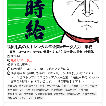
福祉用具の大手レンタル卸企業×データ入力・事務
【事務・コールセンターのご経験がある方】完全週休2日制（土日祝
休）｜賞与年２回｜前払い制度あり｜高時給｜御徒町駅徒歩3分・駅チ
株式会社ドム
カ
時給1,650円以上
東京都八王子市
勤務時間 8：30～17：30（実働8h／休憩60分）
仕事内容 高時給×好待遇のレア求人♪しっかり稼ぎたい方にオスス
メ！ ＼国内トップクラスのシェアの大手企業♪／ 福祉用具のレンタル
卸事業を展開する 大手企業にて、【 営業事務 】を募集中！ - - -...
制服あり
業界未経験者歓迎
副業・WワークOK
主婦・主夫歓迎
フリーター歓迎
給料前払いOK
学歴不問
即日勤務OK
固定時間制
職場見学可
学生歓迎
経験不問
未経験者歓迎
交通費全額支給
経験者歓迎
即日払いOK
有資格者歓迎
研修あり
ブランクOK
長期歓迎