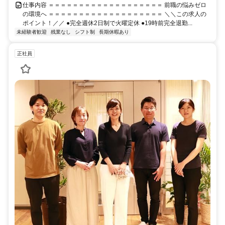
仕事内容 ＝＝＝＝＝＝＝＝＝＝＝＝＝＝＝＝＝＝＝ 前職の悩みゼロ
の環境へ ＝＝＝＝＝＝＝＝＝＝＝＝＝＝＝＝＝＝＝ ＼＼この求人の
ポイント！／／ ●完全週休2日制で火曜定休 ●19時前完全退勤...
未経験者歓迎
残業なし
シフト制
長期休暇あり
正社員