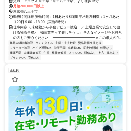
センター
交通・アクセス 京王線「京王八王子駅」より徒歩15分
月給200,000円以上
東京都八王子市
勤務時間詳細 実働時間：1日あたり8時間 平均勤務日数：1ヶ月あた
り20日 9:00～18:00（実働8時間）
仕事内容 ＼未経験から事務デビュー歓迎！／ 上場企業で安定して働
ける物流事務♪ 「物流業界って難しそう…」 そんなイメージをお持ち
の方もご安心ください！ ━━━━━━━━━━━━ ⭐ この求人のP...
業界未経験者歓迎
ランチタイム
主婦・主夫歓迎
資格取得支援あり
フリーター歓迎
バイク通勤OK
学歴不問
車通勤OK
固定時間制
転勤なし
経験不問
未経験者歓迎
午前
経験者歓迎
ネイルOK
研修あり
夕方
賞与あり
ブランクOK
育休あり
正社員