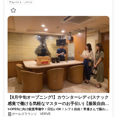
アルバイト・パート
【8月中旬オープニング!】カウンターレディ(スナック
感覚で働ける気軽なマスターのお手伝い)【服装自由!
✨OPENに向け鋭意準備中！日払いOK！シフト自由！常連さんで賑わう
日払い!シフト自由!】
隠れ家的なお店を目指してます♪物価高騰対策としてインフレ手当10万
ガールズラウンジ VERVE