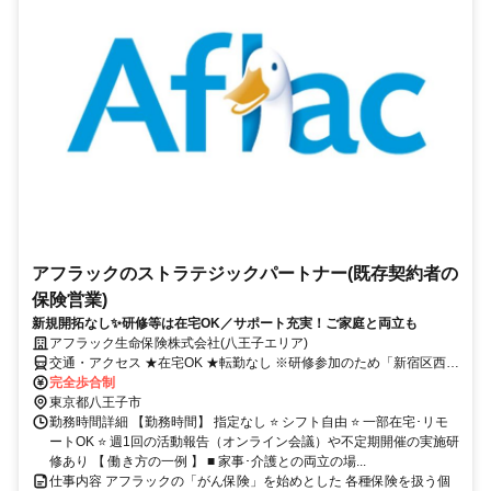
アフラックのストラテジックパートナー(既存契約者の
保険営業)
新規開拓なし✨研修等は在宅OK／サポート充実！ご家庭と両立も
アフラック生命保険株式会社(八王子エリア)
交通・アクセス ★在宅OK ★転勤なし ※研修参加のため「新宿区西新
宿」への出社あり
完全歩合制
東京都八王子市
勤務時間詳細 【勤務時間】 指定なし ⭐ シフト自由 ⭐ 一部在宅･リモ
ートOK ⭐ 週1回の活動報告（オンライン会議）や不定期開催の実施研
修あり 【 働き方の一例 】 ■ 家事･介護との両立の場...
仕事内容 アフラックの「がん保険」を始めとした 各種保険を扱う個