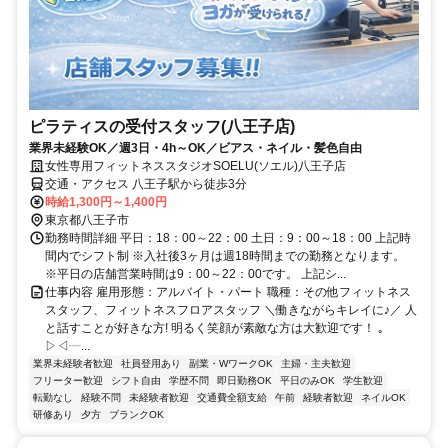
ピラティスの受付スタッフ(八王子店)
業界未経験OK／週3日・4h～OK／ビアス・ネイル・髪色自由
女性専用フィットネススタジオSOELU(ソエル)八王子店
交通・アクセス 八王子駅から徒歩3分
時給1,300円～1,400円
東京都八王子市
勤務時間詳細 平日：18：00～22：00 土日：9：00～18：00 上記時
間内でシフト制 ※入社後3ヶ月は週18時間までの勤務となります。
※平日の店舗営業時間は9：00～22：00です。 上記シ...
仕事内容 雇用形態：アルバイト・パート 職種：その他フィットネス
スタッフ、フィットネスフロアスタッフ ＼働きながらキレイに♪／ 人
と話すことが好きな方! 明るく笑顔が素敵な方は大歓迎です！ ｡
▷◁┈...
業界未経験者歓迎
社員登用あり
副業・WワークOK
主婦・主夫歓迎
フリーター歓迎
シフト自由
学歴不問
即日勤務OK
平日のみOK
学生歓迎
転勤なし
経験不問
未経験者歓迎
交通費全額支給
午前
経験者歓迎
ネイルOK
研修あり
夕方
ブランクOK