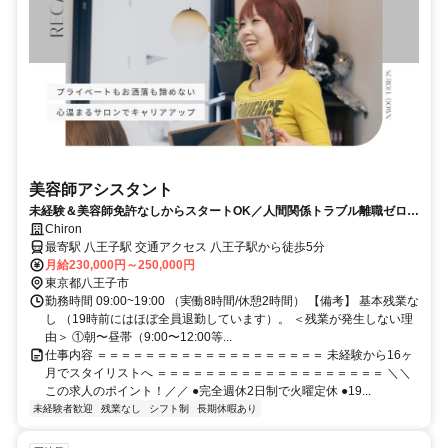
美容師アシスタント
未経験＆美容師免許なしからスタートOK／人間関係トラブル離職ゼロ！
19時前退勤＆完全週休2日制＊16カ月でスタイリストへ！
Chiron
最寄駅 八王子駅 交通アクセス 八王子駅から徒歩5分
月給230,000円～250,000円
東京都八王子市
勤務時間 09:00~19:00 （実働8時間/休憩2時間） 【備考】 基本残業な
し （19時前にはほぼ全員退勤しています）。 ＜残業が発生しない理
由＞ ①朝〜昼帯（9:00〜12:00等...
仕事内容 ＝＝＝＝＝＝＝＝＝＝＝＝＝＝＝＝＝＝＝ 未経験から16ヶ
月でスタイリストへ ＝＝＝＝＝＝＝＝＝＝＝＝＝＝＝＝＝＝＝ ＼＼
この求人のポイント！／／ ●完全週休2日制で火曜定休 ●19...
未経験者歓迎
残業なし
シフト制
長期休暇あり