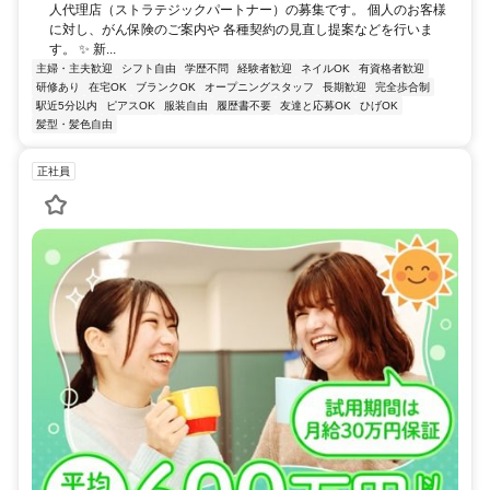
人代理店（ストラテジックパートナー）の募集です。 個人のお客様
に対し、がん保険のご案内や 各種契約の見直し提案などを行いま
す。 ✨ 新...
主婦・主夫歓迎
シフト自由
学歴不問
経験者歓迎
ネイルOK
有資格者歓迎
研修あり
在宅OK
ブランクOK
オープニングスタッフ
長期歓迎
完全歩合制
駅近5分以内
ピアスOK
服装自由
履歴書不要
友達と応募OK
ひげOK
髪型・髪色自由
正社員