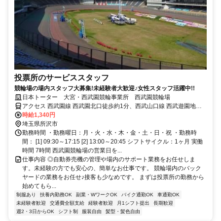
投票所のサービススタッフ
競輪場の場内スタッフ大募集!未経験者大歓迎♪女性スタッフ活躍中!!
日本トーター 大宮・西武園競輪事業所 西武園競輪場
アクセス 西武園線 西武園北口徒歩約1分、西武山口線 西武遊園地南
口徒歩約9分、西武多摩湖線 西武遊園地南口徒歩約9分
時給1,340円
埼玉県所沢市
勤務時間 ・勤務曜日：月・火・水・木・金・土・日・祝 ・勤務時
間： [1] 09:30～17:15 [2] 13:00～20:45 シフトサイクル：1ヶ月 実働
時間 7時間 西武園競輪場の営業日を...
仕事内容 ◎自動券売機の管理や場内のサポート業務をお任せしま
す。未経験の方でも安心の、簡単なお仕事です。 競輪場内のバック
ヤードの業務をお任せ♪接客も少なめです。 まずは投票所の勤務から
始めてもら...
制服あり
扶養内勤務OK
副業・WワークOK
バイク通勤OK
車通勤OK
未経験者歓迎
交通費全額支給
経験者歓迎
月1シフト提出
長期歓迎
週2・3日からOK
シフト制
服装自由
髪型・髪色自由