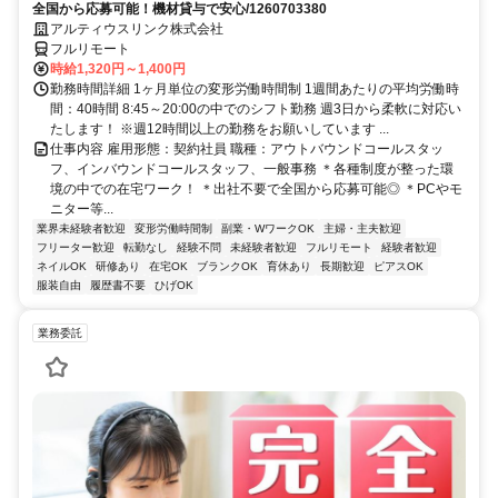
全国から応募可能！機材貸与で安心/1260703380
アルティウスリンク株式会社
フルリモート
時給1,320円～1,400円
勤務時間詳細 1ヶ月単位の変形労働時間制 1週間あたりの平均労働時
間：40時間 8:45～20:00の中でのシフト勤務 週3日から柔軟に対応い
たします！ ※週12時間以上の勤務をお願いしています ...
仕事内容 雇用形態：契約社員 職種：アウトバウンドコールスタッ
フ、インバウンドコールスタッフ、一般事務 ＊各種制度が整った環
境の中での在宅ワーク！ ＊出社不要で全国から応募可能◎ ＊PCやモ
ニター等...
業界未経験者歓迎
変形労働時間制
副業・WワークOK
主婦・主夫歓迎
フリーター歓迎
転勤なし
経験不問
未経験者歓迎
フルリモート
経験者歓迎
ネイルOK
研修あり
在宅OK
ブランクOK
育休あり
長期歓迎
ピアスOK
服装自由
履歴書不要
ひげOK
業務委託