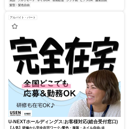
英語
フルリモート
ネイルOK
長期歓迎
シフト制
ピアスOK
服装自由
髪型・髪色自由
アルバイト・パート
U-NEXTホールディングス:お客様対応(総合受付窓口)
【人気】研修から完全在宅ワーク♪髪色・服装・ネイル自由♪i8