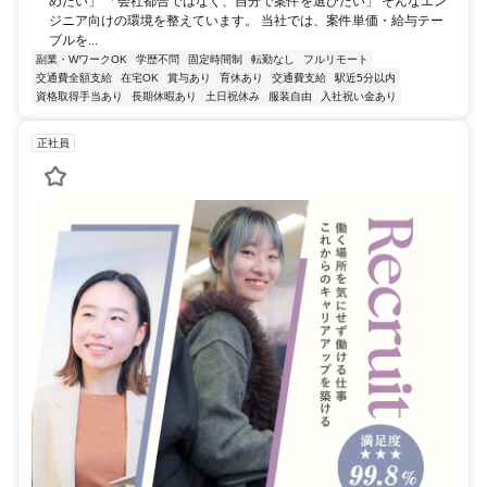
めたい」 「会社都合ではなく、自分で案件を選びたい」 そんなエン
ジニア向けの環境を整えています。 当社では、案件単価・給与テー
ブルを...
副業・WワークOK
学歴不問
固定時間制
転勤なし
フルリモート
交通費全額支給
在宅OK
賞与あり
育休あり
交通費支給
駅近5分以内
資格取得手当あり
長期休暇あり
土日祝休み
服装自由
入社祝い金あり
正社員