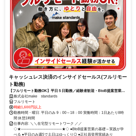
キャッシュレス決済のインサイドセールス(フルリモー
ト勤務)
【フルリモート勤務OK】平日５日勤務／経験者歓迎・BtoB提案営業で
スキルアップ
株式会社make standards
フルリモート
時給1,600円以上
勤務時間・曜日: 平日のみ 9：00～18：00 実働時間：1日あたり8時
間 休憩1時間
仕事内容: ＼＼在宅型リモートワーク ／／
◇★───────────────★◇ ●BtoB提案営業の基礎～実践が学
べる ●平日のみ週5で土日はゆっくり◎ ●正社員登用実績あり