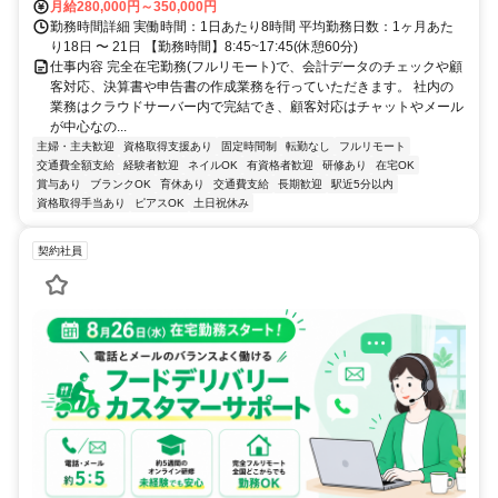
月給280,000円～350,000円
勤務時間詳細 実働時間：1日あたり8時間 平均勤務日数：1ヶ月あた
り18日 〜 21日 【勤務時間】8:45~17:45(休憩60分)
仕事内容 完全在宅勤務(フルリモート)で、会計データのチェックや顧
客対応、決算書や申告書の作成業務を行っていただきます。 社内の
業務はクラウドサーバー内で完結でき、顧客対応はチャットやメール
が中心なの...
主婦・主夫歓迎
資格取得支援あり
固定時間制
転勤なし
フルリモート
交通費全額支給
経験者歓迎
ネイルOK
有資格者歓迎
研修あり
在宅OK
賞与あり
ブランクOK
育休あり
交通費支給
長期歓迎
駅近5分以内
資格取得手当あり
ピアスOK
土日祝休み
契約社員