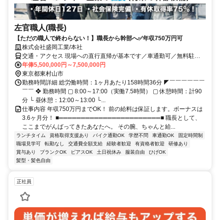
左官職人(職長)
【ただの職人で終わらない！】職長から幹部へ✅年収750万円可
株式会社盛岡工業/本社
交通・アクセス 現場への直行直帰が基本です／車通勤可／無料駐車
場あり／バイク、自転車通勤可／転勤なし
年俸5,500,000円～7,500,000円
東京都東村山市
勤務時間詳細 総労働時間：1ヶ月あたり158時間36分 ◤￣￣￣￣￣￣
￣￣ ❖ 勤務時間 ▢ 8:00～17:00（実働7.5時間） ▢ 休憩時間：計90
分 └ 昼休憩：12:00～13:00 └...
仕事内容 年収750万円までOK！ 前の給料は保証します。ボーナスは
3.6ヶ月分！ ■═══════════════════════■ 職長として、
ここまでがんばってきたあなたへ。 その腕、ちゃんと給...
ランチタイム
資格取得支援あり
バイク通勤OK
学歴不問
車通勤OK
固定時間制
職場見学可
転勤なし
交通費全額支給
経験者歓迎
有資格者歓迎
研修あり
賞与あり
ブランクOK
ピアスOK
土日祝休み
服装自由
ひげOK
髪型・髪色自由
正社員