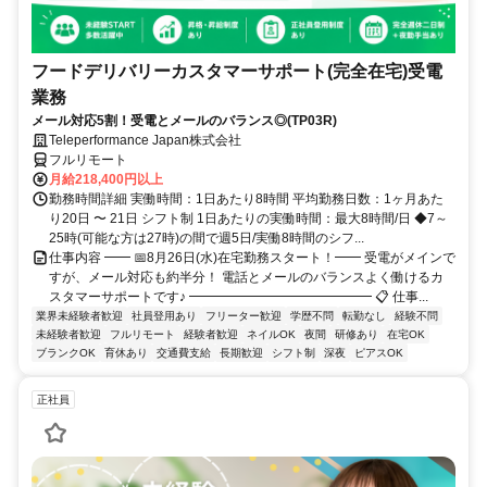
フードデリバリーカスタマーサポート(完全在宅)受電
業務
メール対応5割！受電とメールのバランス◎(TP03R)
Teleperformance Japan株式会社
フルリモート
月給218,400円以上
勤務時間詳細 実働時間：1日あたり8時間 平均勤務日数：1ヶ月あた
り20日 〜 21日 シフト制 1日あたりの実働時間：最大8時間/日 ◆7～
25時(可能な方は27時)の間で週5日/実働8時間のシフ...
仕事内容 ━━ 📅8月26日(水)在宅勤務スタート！━━ 受電がメインで
すが、メール対応も約半分！ 電話とメールのバランスよく働けるカ
スタマーサポートです♪ ━━━━━━━━━━━━━━ 📋 仕事...
業界未経験者歓迎
社員登用あり
フリーター歓迎
学歴不問
転勤なし
経験不問
未経験者歓迎
フルリモート
経験者歓迎
ネイルOK
夜間
研修あり
在宅OK
ブランクOK
育休あり
交通費支給
長期歓迎
シフト制
深夜
ピアスOK
正社員