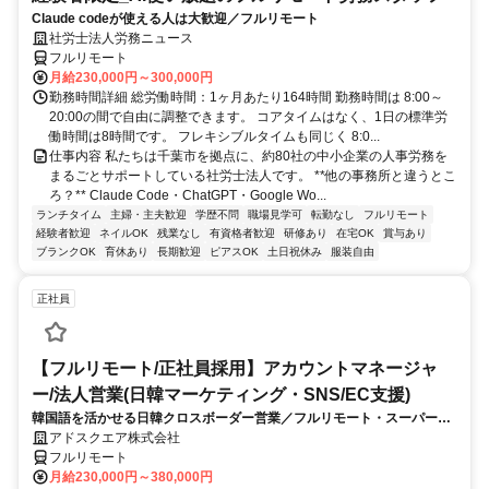
Claude codeが使える人は大歓迎／フルリモート
社労士法人労務ニュース
フルリモート
月給230,000円～300,000円
勤務時間詳細 総労働時間：1ヶ月あたり164時間 勤務時間は 8:00～
20:00の間で自由に調整できます。 コアタイムはなく、1日の標準労
働時間は8時間です。 フレキシブルタイムも同じく 8:0...
仕事内容 私たちは千葉市を拠点に、約80社の中小企業の人事労務を
まるごとサポートしている社労士法人です。 **他の事務所と違うとこ
ろ？** Claude Code・ChatGPT・Google Wo...
ランチタイム
主婦・主夫歓迎
学歴不問
職場見学可
転勤なし
フルリモート
経験者歓迎
ネイルOK
残業なし
有資格者歓迎
研修あり
在宅OK
賞与あり
ブランクOK
育休あり
長期歓迎
ピアスOK
土日祝休み
服装自由
正社員
【フルリモート/正社員採用】アカウントマネージャ
ー/法人営業(日韓マーケティング・SNS/EC支援)
韓国語を活かせる日韓クロスボーダー営業／フルリモート・スーパーフ
レックス
アドスクエア株式会社
フルリモート
月給230,000円～380,000円