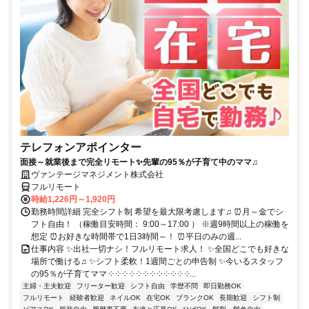
テレフォンアポインター
面接～就業後まで完全リモート✨先輩の95％が子育て中のママ♫
ヴァンテージマネジメント株式会社
フルリモート
時給1,226円～1,920円
勤務時間詳細 完全シフト制 希望を最大限考慮します♫ ⏰月～金でシ
フト自由！ （稼働目安時間： 9:00～17:00 ） ※週9時間以上の稼働を
想定 ⏰お好きな時間帯で1日3時間～！ ⏰平日のみの週...
仕事内容 ✨出社一切ナシ！フルリモート求人！ ✨全国どこでも好きな
場所で働ける♫ ✨シフト柔軟！1週間ごとの申告制 ✨今いるスタッフ
の95％が子育てママ ༶ ༶ ༶ ༶ ༶ ༶ ༶ ༶ ༶ ༶ ༶ ༶...
主婦・主夫歓迎
フリーター歓迎
シフト自由
学歴不問
即日勤務OK
フルリモート
経験者歓迎
ネイルOK
在宅OK
ブランクOK
長期歓迎
シフト制