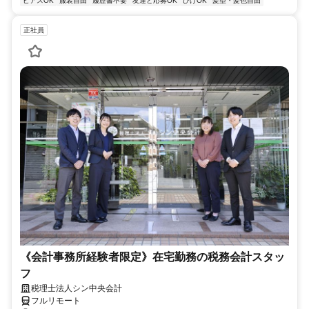
ピアスOK
服装自由
履歴書不要
友達と応募OK
ひげOK
髪型・髪色自由
正社員
《会計事務所経験者限定》在宅勤務の税務会計スタッ
フ
税理士法人シン中央会計
フルリモート