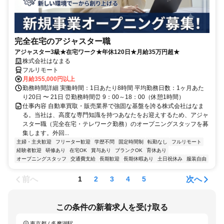
完全在宅のアジャスター職
アジャスター3級★在宅ワーク★年休120日★月給35万円超★
株式会社はなまる
フルリモート
月給355,000円以上
勤務時間詳細 実働時間：1日あたり8時間 平均勤務日数：1ヶ月あた
り20日 〜 21日 ⏰勤務時間⏰ 9：00～18：00（休憩1時間）
仕事内容 自動車買取・販売業界で強固な基盤を誇る株式会社はなま
る。当社は、高度な専門知識を持つあなたをお迎えするため、アジャ
スター職（完全在宅・テレワーク勤務）のオープニングスタッフを募
集します。外回...
主婦・主夫歓迎
フリーター歓迎
学歴不問
固定時間制
転勤なし
フルリモート
経験者歓迎
研修あり
在宅OK
賞与あり
ブランクOK
育休あり
オープニングスタッフ
交通費支給
長期歓迎
長期休暇あり
土日祝休み
服装自由
前へ
次へ
1
2
3
4
5
この条件の新着求人を受け取る
東京都 / 多摩湖駅