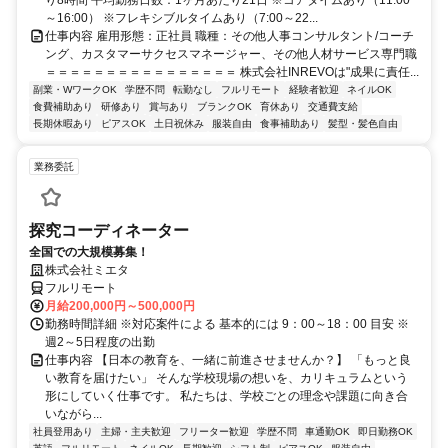
り8時間 平均勤務日数：1ヶ月あたり21日 ※コアタイムあり（11:00
～16:00） ※フレキシブルタイムあり（7:00～22...
仕事内容 雇用形態：正社員 職種：その他人事コンサルタント/コーチ
ング、カスタマーサクセスマネージャー、その他人材サービス専門職
＝＝＝＝＝＝＝＝＝＝＝＝＝＝＝＝ 株式会社INREVOは"成果に責任...
副業・WワークOK
学歴不問
転勤なし
フルリモート
経験者歓迎
ネイルOK
食費補助あり
研修あり
賞与あり
ブランクOK
育休あり
交通費支給
長期休暇あり
ピアスOK
土日祝休み
服装自由
食事補助あり
髪型・髪色自由
業務委託
探究コーディネーター
全国での大規模募集！
株式会社ミエタ
フルリモート
月給200,000円～500,000円
勤務時間詳細 ※対応案件による 基本的には 9：00～18：00 目安 ※
週2～5日程度の出勤
仕事内容 【日本の教育を、一緒に前進させませんか？】 「もっと良
い教育を届けたい」 そんな学校現場の想いを、カリキュラムという
形にしていく仕事です。 私たちは、学校ごとの理念や課題に向き合
いながら...
社員登用あり
主婦・主夫歓迎
フリーター歓迎
学歴不問
車通勤OK
即日勤務OK