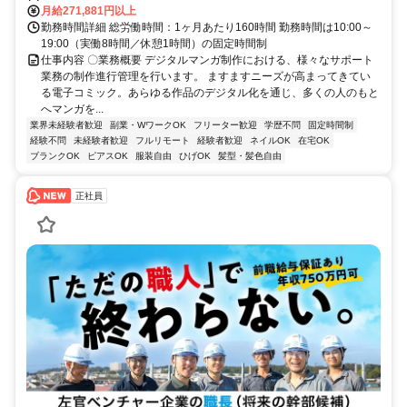
月給271,881円以上
勤務時間詳細 総労働時間：1ヶ月あたり160時間 勤務時間は10:00～
19:00（実働8時間／休憩1時間）の固定時間制
仕事内容 〇業務概要 デジタルマンガ制作における、様々なサポート
業務の制作進行管理を行います。 ますますニーズが高まってきてい
る電子コミック。あらゆる作品のデジタル化を通じ、多くの人のもと
へマンガを...
業界未経験者歓迎
副業・WワークOK
フリーター歓迎
学歴不問
固定時間制
経験不問
未経験者歓迎
フルリモート
経験者歓迎
ネイルOK
在宅OK
ブランクOK
ピアスOK
服装自由
ひげOK
髪型・髪色自由
正社員