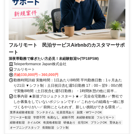
フルリモート 民泊サービスAirbnbのカスタマーサポ
ート
深夜帯勤務で稼ぎたい方必見！未経験歓迎✨(TP18PSM)
Teleperformance Japan株式会社
フルリモート
月給330,000円～360,000円
勤務時間詳細 実働時間：1日あたり8時間 平均勤務日数：1ヶ月あた
り21日 ▼シフト制：土日祝日含む週5日勤務 17：00～翌9：00の間
で実働8時間（土日祝含む週5日勤務） ・1時間休憩の他に前半...
仕事内容 ★新規プロジェクトスタート★ ✅ 完全在宅勤務♪ ✅ 弊社で
しか募集をしていないポジションです♪ ✅ これからの組織を一緒に形
づくるやりがい ✅ 前例にとらわれず、新しい挑戦ができる環境 ✅...
業界未経験者歓迎
ランチタイム
社員登用あり
副業・WワークOK
フリーター歓迎
学歴不問
転勤なし
経験不問
未経験者歓迎
フルリモート
経験者歓迎
ネイルOK
有資格者歓迎
研修あり
在宅OK
ブランクOK
育休あり
オープニングスタッフ
長期歓迎
シフト制