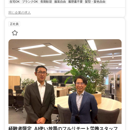
在宅OK
ブランクOK
長期歓迎
服装自由
履歴書不要
髪型・髪色自由
同じ企業の求人
正社員
経験者限定_AI使い放題のフルリモート労務スタッフ