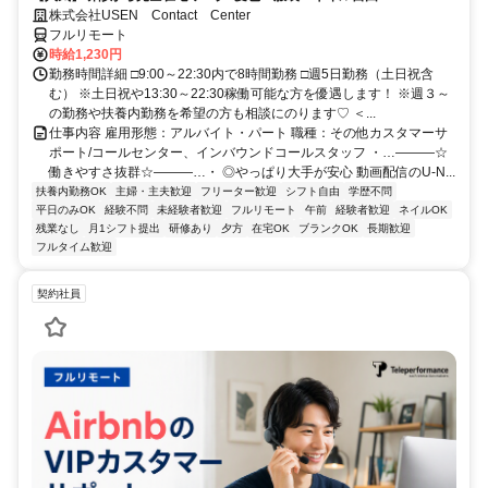
株式会社USEN Contact Center
フルリモート
時給1,230円
勤務時間詳細 □9:00～22:30内で8時間勤務 □週5日勤務（土日祝含
む） ※土日祝や13:30～22:30稼働可能な方を優遇します！ ※週３～
の勤務や扶養内勤務を希望の方も相談にのります♡ ＜...
仕事内容 雇用形態：アルバイト・パート 職種：その他カスタマーサ
ポート/コールセンター、インバウンドコールスタッフ ・…―――☆
働きやすさ抜群☆―――…・ ◎やっぱり大手が安心 動画配信のU-N...
扶養内勤務OK
主婦・主夫歓迎
フリーター歓迎
シフト自由
学歴不問
平日のみOK
経験不問
未経験者歓迎
フルリモート
午前
経験者歓迎
ネイルOK
残業なし
月1シフト提出
研修あり
夕方
在宅OK
ブランクOK
長期歓迎
フルタイム歓迎
契約社員