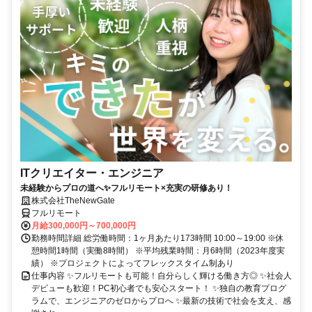
ITクリエイター・エンジニア
未経験からプロの道へ✨フルリモート×充実の研修あり！
株式会社TheNewGate
フルリモート
月給300,000円～700,000円
勤務時間詳細 総労働時間：1ヶ月あたり173時間 10:00～19:00 ※休
憩時間1時間（実働8時間） ※平均残業時間：月6時間（2023年度実
績） ※プロジェクトによってフレックスタイム制あり
仕事内容 ✨フルリモートも可能！自分らしく輝ける働き方◎ ✨社会人
デビューも歓迎！PC初心者でも安心スタート！ ✨独自の教育プログ
ラムで、エンジニアのゼロからプロへ ✨最新の技術で社会を支え、感