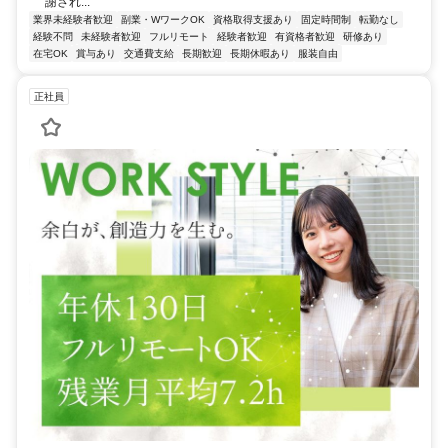
謝され...
業界未経験者歓迎
副業・WワークOK
資格取得支援あり
固定時間制
転勤なし
経験不問
未経験者歓迎
フルリモート
経験者歓迎
有資格者歓迎
研修あり
在宅OK
賞与あり
交通費支給
長期歓迎
長期休暇あり
服装自由
正社員