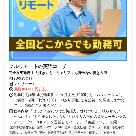
フルリモートの英語コーチ
完全在宅勤務！「好き」も「キャリア」も諦めない働き方可！
90株式会社
フルリモート
月給304,000円以上
勤務時間詳細 総労働時間：1ヶ月あたり165時間 フルフレックス制
（実働8時間・休憩1時間） ※勤務時間はご希望第一で調整しますの
で、お気軽にご相談ください。
仕事内容 「せっかく身につけた英語力、使わないまま眠らせていま
せんか？」 “もう挫折したくない”と願う人のための英語コーチングス
クール 「90 English」を運営しています。 「英語コーチ」と聞...
業界未経験者歓迎
副業・WワークOK
主婦・主夫歓迎
フリーター歓迎
学歴不問
転勤なし
経験不問
英語
未経験者歓迎
フルリモート
残業なし
研修あり