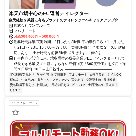
楽天市場中心のEC運営ディレクター
楽天経験を武器に有名ブランドのディレクターへキャリアアップ☆
株式会社ワンプルーフ
フルリモート
月給300,000円～500,000円
勤務時間詳細 実働時間：1日あたり8時間 平均勤務日数：1ヶ月あた
り21日 〜 23日 10：00～19：00（実働8時間） ＊柔軟な「ズレ勤制
度」あり！ 出社時間を前後2時間ズラせます。 有給を...
仕事内容 ✅設立以来、増収増益の成長企業 ✅ECディレクターとして
成長できる環境 ✅主観によらない評価制度「360度評価」を採用 ✅年
間休日平均128日＆土日祝休み ―――――――――――――...
資格取得支援あり
学歴不問
固定時間制
フルリモート
経験者歓迎
ネイルOK
研修あり
在宅OK
賞与あり
ブランクOK
育休あり
交通費支給
長期歓迎
資格取得手当あり
社割あり
長期休暇あり
ピアスOK
土日祝休み
服装自由
ひげOK
アルバイト・パート