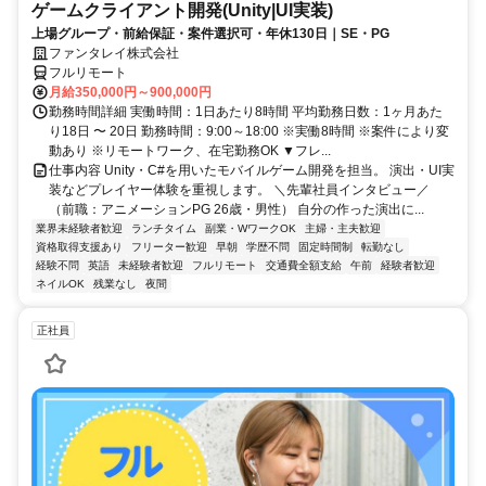
ゲームクライアント開発(Unity|UI実装)
上場グループ・前給保証・案件選択可・年休130日｜SE・PG
ファンタレイ株式会社
フルリモート
月給350,000円～900,000円
勤務時間詳細 実働時間：1日あたり8時間 平均勤務日数：1ヶ月あた
り18日 〜 20日 勤務時間：9:00～18:00 ※実働8時間 ※案件により変
動あり ※リモートワーク、在宅勤務OK ▼フレ...
仕事内容 Unity・C#を用いたモバイルゲーム開発を担当。 演出・UI実
装などプレイヤー体験を重視します。 ＼先輩社員インタビュー／
（前職：アニメーションPG 26歳・男性） 自分の作った演出に...
業界未経験者歓迎
ランチタイム
副業・WワークOK
主婦・主夫歓迎
資格取得支援あり
フリーター歓迎
早朝
学歴不問
固定時間制
転勤なし
経験不問
英語
未経験者歓迎
フルリモート
交通費全額支給
午前
経験者歓迎
ネイルOK
残業なし
夜間
正社員