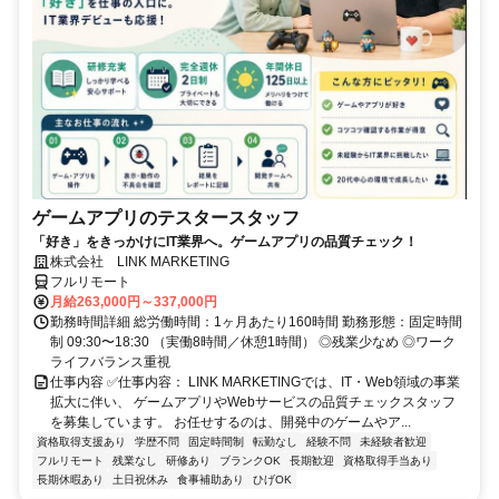
ゲームアプリのテスタースタッフ
「好き」をきっかけにIT業界へ。ゲームアプリの品質チェック！
株式会社 LINK MARKETING
フルリモート
月給263,000円～337,000円
勤務時間詳細 総労働時間：1ヶ月あたり160時間 勤務形態：固定時間
制 09:30〜18:30 （実働8時間／休憩1時間） ◎残業少なめ ◎ワーク
ライフバランス重視
仕事内容 ✅仕事内容： LINK MARKETINGでは、IT・Web領域の事業
拡大に伴い、 ゲームアプリやWebサービスの品質チェックスタッフ
を募集しています。 お任せするのは、開発中のゲームやア...
資格取得支援あり
学歴不問
固定時間制
転勤なし
経験不問
未経験者歓迎
フルリモート
残業なし
研修あり
ブランクOK
長期歓迎
資格取得手当あり
長期休暇あり
土日祝休み
食事補助あり
ひげOK