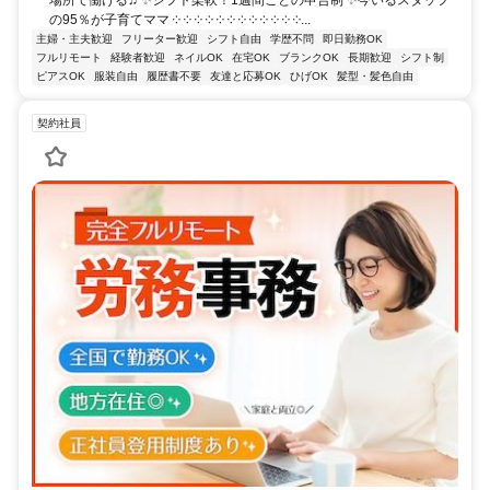
場所で働ける♫ ✨シフト柔軟！1週間ごとの申告制 ✨今いるスタッフ
の95％が子育てママ ༶ ༶ ༶ ༶ ༶ ༶ ༶ ༶ ༶ ༶ ༶ ༶...
主婦・主夫歓迎
フリーター歓迎
シフト自由
学歴不問
即日勤務OK
フルリモート
経験者歓迎
ネイルOK
在宅OK
ブランクOK
長期歓迎
シフト制
ピアスOK
服装自由
履歴書不要
友達と応募OK
ひげOK
髪型・髪色自由
契約社員