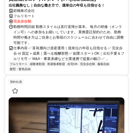
出社義務なし｜自由な働き方で、億単位の年収も目指せる！
鎧橋株式会社
フルリモート
完全歩合制
勤務時間詳細 勤務スタイルは直行直帰が基本。 毎月の研修（オンラ
イン可）への参加をお願いしています。 業務委託契約のため、勤務
時間や働き方はご自身とお客様のスケジュールに合わせて自由に調整
可能です。
仕事内容 ✅ 富裕層向け資産運用｜億単位の年収も目指せる ✅ 完全歩
合 or 固定＋成果｜選べる報酬形態 ✅ 副業スタートOK｜出社不要＆フ
ルリモ可 ✅ M&A・事業承継など士業連携で提案の幅◎ ✅ ...
フルリモート
経験者歓迎
有資格者歓迎
在宅OK
完全歩合制
服装自由
髪型・髪色自由
契約社員