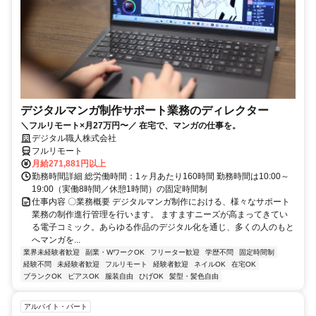
デジタルマンガ制作サポート業務のディレクター
＼フルリモート×月27万円〜／ 在宅で、マンガの仕事を。
デジタル職人株式会社
フルリモート
月給271,881円以上
勤務時間詳細 総労働時間：1ヶ月あたり160時間 勤務時間は10:00～
19:00（実働8時間／休憩1時間）の固定時間制
仕事内容 〇業務概要 デジタルマンガ制作における、様々なサポート
業務の制作進行管理を行います。 ますますニーズが高まってきてい
る電子コミック。あらゆる作品のデジタル化を通じ、多くの人のもと
へマンガを...
業界未経験者歓迎
副業・WワークOK
フリーター歓迎
学歴不問
固定時間制
経験不問
未経験者歓迎
フルリモート
経験者歓迎
ネイルOK
在宅OK
ブランクOK
ピアスOK
服装自由
ひげOK
髪型・髪色自由
アルバイト・パート