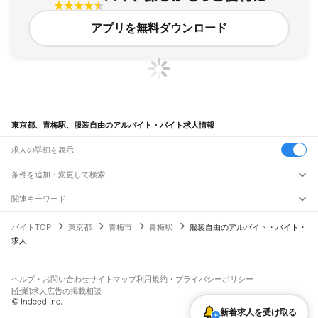
アプリを無料ダウンロード
東京都、青梅駅、服装自由のアルバイト・バイト求人情報
求人の詳細を表示
条件を追加・変更して検索
市区町村を追加・変更
関連キーワード
完全在宅ワーク 全国
シール貼り 在宅
現在地周辺
ガチャガチャ
犬カフェ
東京都
駅を追加・変更
バイトTOP
東京都
青梅市
青梅駅
服装自由のアルバイト・バイト・
東京都
すべて
求人
東京23区
すべて
職種を追加・変更
JR東海道本線(東京～熱海)
千代田区
中央区
港区
新宿区
文京区
台東区
墨田区
江東区
品川区
目黒区
大田区
東京駅
新橋駅
品川駅
飲食・フードサービス
世田谷区
渋谷区
中野区
杉並区
豊島区
北区
荒川区
板橋区
練馬区
足立区
葛飾区
特徴を追加・変更
飲食・フードサービス
江戸川区
すべて
ヘルプ・お問い合わせ
サイトマップ
利用規約・プライバシーポリシー
JR山手線
ホールスタッフ
キッチンスタッフ
皿洗い・洗い場
精肉・鮮魚加工
給食調理
人気
[企業]求人広告の掲載相談
大崎駅
五反田駅
目黒駅
恵比寿駅
渋谷駅
原宿駅
代々木駅
新宿駅
新大久保駅
八王子市
立川市
武蔵野市
三鷹市
青梅市
府中市
昭島市
調布市
町田市
小金井市
雇用形態を追加・変更
パン屋（ベーカリー）
フードカウンター販売員
バー（BAR）・バーテンダー
日払いOK
高校生歓迎
学生歓迎
深夜の仕事
髪型・髪色自由
ひげOK
ネイルOK
高田馬場駅
目白駅
池袋駅
大塚駅
巣鴨駅
駒込駅
田端駅
西日暮里駅
日暮里駅
鶯谷駅
小平市
日野市
東村山市
国分寺市
国立市
福生市
狛江市
東大和市
清瀬市
飲食店補助（開店・閉店準備）
飲食店（店長・マネージャー）
新着求人を受け取る
ピアスOK
アルバイト・パート
履歴書不要
オープニングスタッフ
留学生・外国人活躍中
上野駅
御徒町駅
秋葉原駅
神田駅
東京駅
有楽町駅
新橋駅
浜松町駅
田町駅