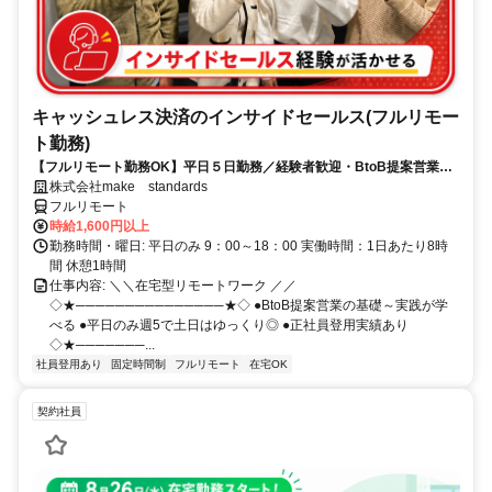
キャッシュレス決済のインサイドセールス(フルリモー
ト勤務)
【フルリモート勤務OK】平日５日勤務／経験者歓迎・BtoB提案営業で
スキルアップ
株式会社make standards
フルリモート
時給1,600円以上
勤務時間・曜日: 平日のみ 9：00～18：00 実働時間：1日あたり8時
間 休憩1時間
仕事内容: ＼＼在宅型リモートワーク ／／
◇★───────────────★◇ ●BtoB提案営業の基礎～実践が学
べる ●平日のみ週5で土日はゆっくり◎ ●正社員登用実績あり
◇★───────...
社員登用あり
固定時間制
フルリモート
在宅OK
契約社員