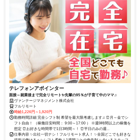
テレフォンアポインター
面接～就業後まで完全リモート✨先輩の95％が子育て中のママ♫
ヴァンテージマネジメント株式会社
フルリモート
時給1,226円～1,920円
勤務時間詳細 完全シフト制 希望を最大限考慮します♫ ⏰月～金でシ
フト自由！ （稼働目安時間： 9:00～17:00 ） ※週9時間以上の稼働を
想定 ⏰お好きな時間帯で1日3時間～！ ⏰平日のみの週...
仕事内容 ✨出社一切ナシ！フルリモート求人！ ✨全国どこでも好きな