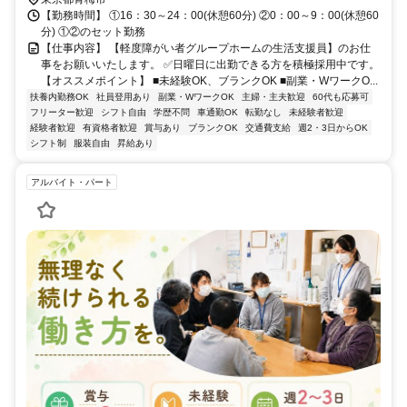
【勤務時間】 ①16：30～24：00(休憩60分) ②0：00～9：00(休憩60
分) ①②のセット勤務
【仕事内容】 【軽度障がい者グループホームの生活支援員】のお仕
事をお願いいたします。 ✅日曜日に出勤できる方を積極採用中です。
【オススメポイント】 ■未経験OK、ブランクOK ■副業・WワークO...
扶養内勤務OK
社員登用あり
副業・WワークOK
主婦・主夫歓迎
60代も応募可
フリーター歓迎
シフト自由
学歴不問
車通勤OK
転勤なし
未経験者歓迎
経験者歓迎
有資格者歓迎
賞与あり
ブランクOK
交通費支給
週2・3日からOK
シフト制
服装自由
昇給あり
アルバイト・パート