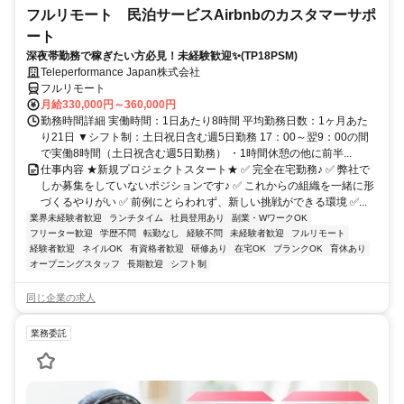
フルリモート 民泊サービスAirbnbのカスタマーサポ
ート
深夜帯勤務で稼ぎたい方必見！未経験歓迎✨(TP18PSM)
Teleperformance Japan株式会社
フルリモート
月給330,000円～360,000円
勤務時間詳細 実働時間：1日あたり8時間 平均勤務日数：1ヶ月あた
り21日 ▼シフト制：土日祝日含む週5日勤務 17：00～翌9：00の間
で実働8時間（土日祝含む週5日勤務） ・1時間休憩の他に前半...
仕事内容 ★新規プロジェクトスタート★ ✅ 完全在宅勤務♪ ✅ 弊社で
しか募集をしていないポジションです♪ ✅ これからの組織を一緒に形
づくるやりがい ✅ 前例にとらわれず、新しい挑戦ができる環境 ✅...
業界未経験者歓迎
ランチタイム
社員登用あり
副業・WワークOK
フリーター歓迎
学歴不問
転勤なし
経験不問
未経験者歓迎
フルリモート
経験者歓迎
ネイルOK
有資格者歓迎
研修あり
在宅OK
ブランクOK
育休あり
オープニングスタッフ
長期歓迎
シフト制
同じ企業の求人
業務委託