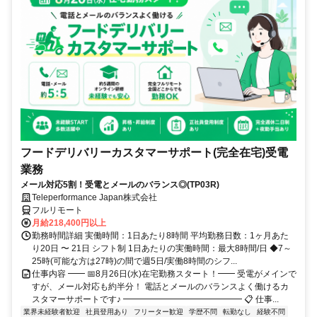
フードデリバリーカスタマーサポート(完全在宅)受電
業務
メール対応5割！受電とメールのバランス◎(TP03R)
Teleperformance Japan株式会社
フルリモート
月給218,400円以上
勤務時間詳細 実働時間：1日あたり8時間 平均勤務日数：1ヶ月あた
り20日 〜 21日 シフト制 1日あたりの実働時間：最大8時間/日 ◆7～
25時(可能な方は27時)の間で週5日/実働8時間のシフ...
仕事内容 ━━ 📅8月26日(水)在宅勤務スタート！━━ 受電がメインで
すが、メール対応も約半分！ 電話とメールのバランスよく働けるカ
スタマーサポートです♪ ━━━━━━━━━━━━━━ 📋 仕事...
業界未経験者歓迎
社員登用あり
フリーター歓迎
学歴不問
転勤なし
経験不問