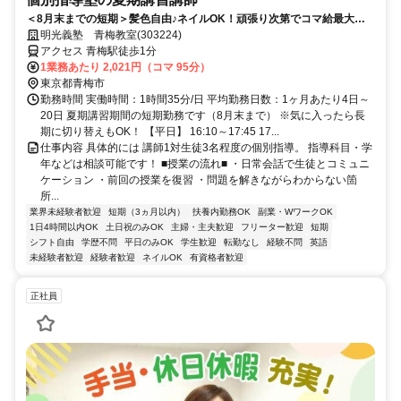
＜8月末までの短期＞髪色自由♪ネイルOK！頑張り次第でコマ給最大
3000円！得意科目で先生デビュー！未経験が活躍中の塾講師◎週１回～
明光義塾 青梅教室(303224)
OK（シフト自由）
アクセス 青梅駅徒歩1分
1業務あたり 2,021円（コマ 95分）
東京都青梅市
勤務時間 実働時間：1時間35分/日 平均勤務日数：1ヶ月あたり4日～
20日 夏期講習期間の短期勤務です（8月末まで） ※気に入ったら長
期に切り替えもOK！ 【平日】 16:10～17:45 17...
仕事内容 具体的には 講師1対生徒3名程度の個別指導。 指導科目・学
年などは相談可能です！ ■授業の流れ■ ・日常会話で生徒とコミュニ
ケーション ・前回の授業を復習 ・問題を解きながらわからない箇
所...
業界未経験者歓迎
短期（3ヵ月以内）
扶養内勤務OK
副業・WワークOK
1日4時間以内OK
土日祝のみOK
主婦・主夫歓迎
フリーター歓迎
短期
シフト自由
学歴不問
平日のみOK
学生歓迎
転勤なし
経験不問
英語
未経験者歓迎
経験者歓迎
ネイルOK
有資格者歓迎
正社員