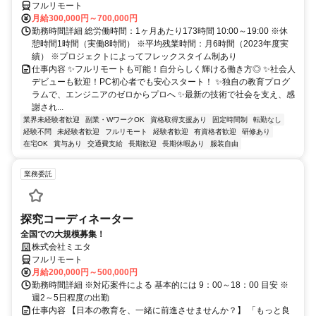
フルリモート
月給300,000円～700,000円
勤務時間詳細 総労働時間：1ヶ月あたり173時間 10:00～19:00 ※休
憩時間1時間（実働8時間） ※平均残業時間：月6時間（2023年度実
績） ※プロジェクトによってフレックスタイム制あり
仕事内容 ✨フルリモートも可能！自分らしく輝ける働き方◎ ✨社会人
デビューも歓迎！PC初心者でも安心スタート！ ✨独自の教育プログ
ラムで、エンジニアのゼロからプロへ ✨最新の技術で社会を支え、感
謝され...
業界未経験者歓迎
副業・WワークOK
資格取得支援あり
固定時間制
転勤なし
経験不問
未経験者歓迎
フルリモート
経験者歓迎
有資格者歓迎
研修あり
在宅OK
賞与あり
交通費支給
長期歓迎
長期休暇あり
服装自由
業務委託
探究コーディネーター
全国での大規模募集！
株式会社ミエタ
フルリモート
月給200,000円～500,000円
勤務時間詳細 ※対応案件による 基本的には 9：00～18：00 目安 ※
週2～5日程度の出勤
仕事内容 【日本の教育を、一緒に前進させませんか？】 「もっと良