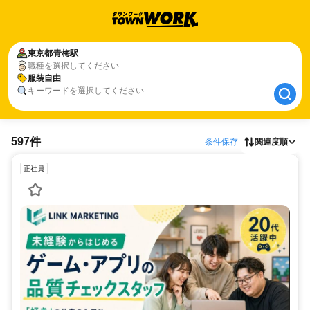
東京都
東京都
青梅駅
青梅駅
職種を選択してください
服装自由
服装自由
キーワードを選択してください
597件
条件保存
関連度順
正社員