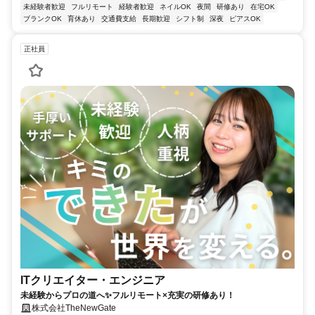
未経験者歓迎
フルリモート
経験者歓迎
ネイルOK
夜間
研修あり
在宅OK
ブランクOK
育休あり
交通費支給
長期歓迎
シフト制
深夜
ピアスOK
正社員
ITクリエイター・エンジニア
未経験からプロの道へ✨フルリモート×充実の研修あり！
株式会社TheNewGate