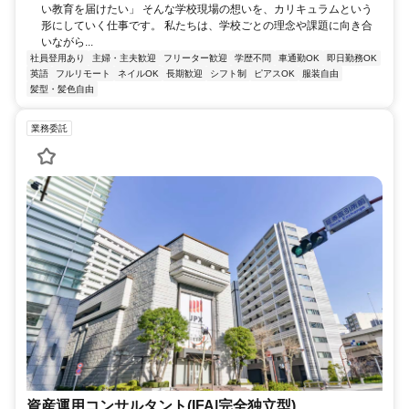
い教育を届けたい」 そんな学校現場の想いを、カリキュラムという
形にしていく仕事です。 私たちは、学校ごとの理念や課題に向き合
いながら...
社員登用あり
主婦・主夫歓迎
フリーター歓迎
学歴不問
車通勤OK
即日勤務OK
英語
フルリモート
ネイルOK
長期歓迎
シフト制
ピアスOK
服装自由
髪型・髪色自由
業務委託
資産運用コンサルタント(IFA|完全独立型)