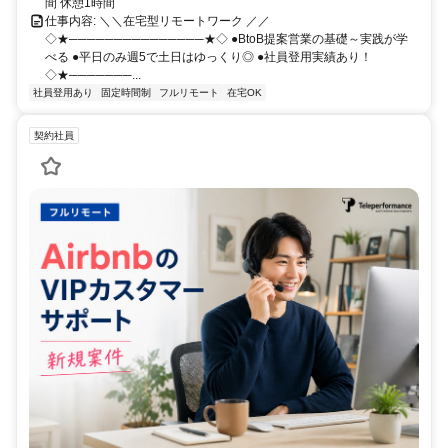
間 休憩1時間
仕事内容: ＼＼在宅型リモートワーク ／／
◇★───────────────★◇ ●BtoB提案営業の基礎～実践が学
べる ●平日のみ週5で土日はゆっくり◎ ●社員登用実績あり！
◇★───────...
社員登用あり
固定時間制
フルリモート
在宅OK
契約社員