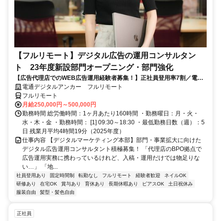
【フルリモート】デジタル広告の運用コンサルタン
ト 23年度新設部門オープニング・部門強化
【広告代理店でのWEB広告運用経験者募集！】正社員登用率7割／電通
G／全国×完全在宅／年休126日・土日祝休み／残業月平均4時間19分
電通デジタルアンカー フルリモート
フルリモート
月給250,000円～500,000円
勤務時間 総労働時間：1ヶ月あたり160時間 ・勤務曜日：月・火・
水・木・金 ・勤務時間： [1] 09:30～18:30 ・最低勤務日数（週）：5
日 残業月平均4時間19分（2025年度）
仕事内容 【デジタルマーケティング本部】部門・事業拡大に向けた
デジタル広告運用コンサルタント積極募集！ 「代理店のBPO拠点で
広告運用実務に携わっているけれど、入稿・運用だけでは物足りな
い…」 「地...
社員登用あり
固定時間制
転勤なし
フルリモート
経験者歓迎
ネイルOK
研修あり
在宅OK
賞与あり
育休あり
長期休暇あり
ピアスOK
土日祝休み
服装自由
髪型・髪色自由
正社員