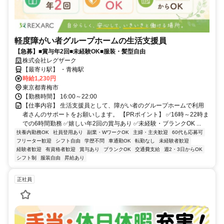
軽度障がい者グループホームの生活支援員
【急募】■賞与年2回■未経験OK■服装・髪型自由
株式会社レグザーク
【最寄り駅】 ・青梅駅
時給1,230円
東京都青梅市
【勤務時間】 16:00～22:00
【仕事内容】 生活支援員として、障がい者のグループホームで利用
者さんのサポートをお願いします。 【PRポイント】 ✅16時～22時ま
での6時間勤務 ✅嬉しい年2回の賞与あり ✅未経験・ブランクOK ...
扶養内勤務OK
社員登用あり
副業・WワークOK
主婦・主夫歓迎
60代も応募可
フリーター歓迎
シフト自由
学歴不問
車通勤OK
転勤なし
未経験者歓迎
経験者歓迎
有資格者歓迎
賞与あり
ブランクOK
交通費支給
週2・3日からOK
シフト制
服装自由
昇給あり
正社員