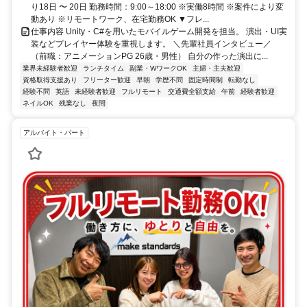
り18日 〜 20日 勤務時間：9:00～18:00 ※実働8時間 ※案件により変
動あり ※リモートワーク、在宅勤務OK ▼フレ...
仕事内容 Unity・C#を用いたモバイルゲーム開発を担当。 演出・UI実
装などプレイヤー体験を重視します。 ＼先輩社員インタビュー／
（前職：アニメーションPG 26歳・男性） 自分の作った演出に...
業界未経験者歓迎
ランチタイム
副業・WワークOK
主婦・主夫歓迎
資格取得支援あり
フリーター歓迎
早朝
学歴不問
固定時間制
転勤なし
経験不問
英語
未経験者歓迎
フルリモート
交通費全額支給
午前
経験者歓迎
ネイルOK
残業なし
夜間
アルバイト・パート