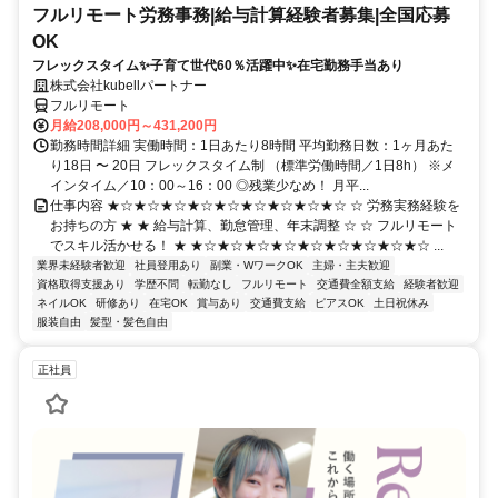
フルリモート労務事務|給与計算経験者募集|全国応募
OK
フレックスタイム✨子育て世代60％活躍中✨在宅勤務手当あり
株式会社kubellパートナー
フルリモート
月給208,000円～431,200円
勤務時間詳細 実働時間：1日あたり8時間 平均勤務日数：1ヶ月あた
り18日 〜 20日 フレックスタイム制 （標準労働時間／1日8h） ※メ
インタイム／10：00～16：00 ◎残業少なめ！ 月平...
仕事内容 ★☆★☆★☆★☆★☆★☆★☆★☆★☆ ☆ 労務実務経験を
お持ちの方 ★ ★ 給与計算、勤怠管理、年末調整 ☆ ☆ フルリモート
でスキル活かせる！ ★ ★☆★☆★☆★☆★☆★☆★☆★☆★☆ ...
業界未経験者歓迎
社員登用あり
副業・WワークOK
主婦・主夫歓迎
資格取得支援あり
学歴不問
転勤なし
フルリモート
交通費全額支給
経験者歓迎
ネイルOK
研修あり
在宅OK
賞与あり
交通費支給
ピアスOK
土日祝休み
服装自由
髪型・髪色自由
正社員