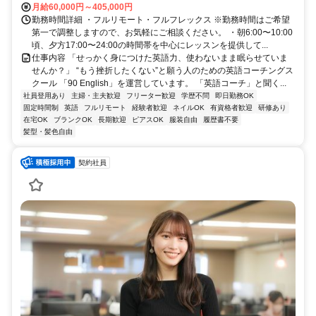
月給60,000円～405,000円
勤務時間詳細 ・フルリモート・フルフレックス ※勤務時間はご希望
第一で調整しますので、お気軽にご相談ください。 ・朝6:00〜10:00
頃、夕方17:00〜24:00の時間帯を中心にレッスンを提供して...
仕事内容 「せっかく身につけた英語力、使わないまま眠らせていま
せんか？」 “もう挫折したくない”と願う人のための英語コーチングス
クール 「90 English」を運営しています。 「英語コーチ」と聞く...
社員登用あり
主婦・主夫歓迎
フリーター歓迎
学歴不問
即日勤務OK
固定時間制
英語
フルリモート
経験者歓迎
ネイルOK
有資格者歓迎
研修あり
在宅OK
ブランクOK
長期歓迎
ピアスOK
服装自由
履歴書不要
髪型・髪色自由
契約社員