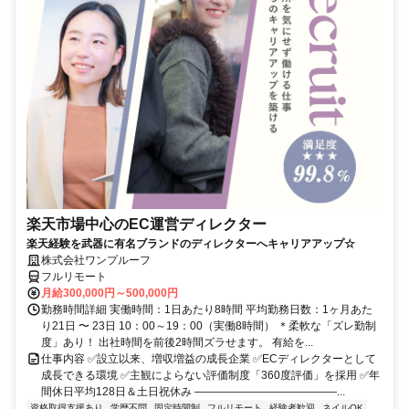
楽天市場中心のEC運営ディレクター
楽天経験を武器に有名ブランドのディレクターへキャリアアップ☆
株式会社ワンプルーフ
フルリモート
月給300,000円～500,000円
勤務時間詳細 実働時間：1日あたり8時間 平均勤務日数：1ヶ月あた
り21日 〜 23日 10：00～19：00（実働8時間） ＊柔軟な「ズレ勤制
度」あり！ 出社時間を前後2時間ズラせます。 有給を...
仕事内容 ✅設立以来、増収増益の成長企業 ✅ECディレクターとして
成長できる環境 ✅主観によらない評価制度「360度評価」を採用 ✅年
間休日平均128日＆土日祝休み ―――――――――――――...
資格取得支援あり
学歴不問
固定時間制
フルリモート
経験者歓迎
ネイルOK