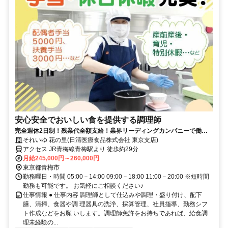
安心安全でおいしい食を提供する調理師
完全週休2日制！残業代全額支給！業界リーディングカンパニーで働き
ませんか？！
それいゆ 花の里(日清医療食品株式会社 東京支店)
アクセス JR青梅線青梅駅より 徒歩約29分
月給245,000円～260,000円
東京都青梅市
勤務曜日・時間 05:00－14:00 09:00－18:00 11:00－20:00 ※短時間
勤務も可能です。 お気軽にご相談ください♪
仕事情報 ● 仕事内容 調理師として仕込みや調理・盛り付け、配下
膳、清掃、食器や調 理器具の洗浄、採算管理、社員指導、勤務シフ
ト作成などをお願 いします。調理師免許をお持ちであれば、給食調
理未経験の...