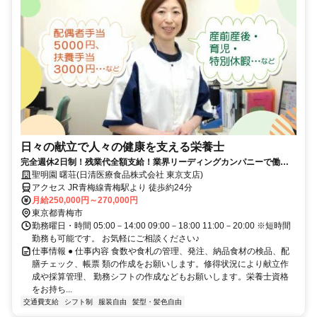
日々の献立で人々の健康を支える栄養士
完全週休2日制！残業代全額支給！業界リーディングカンパニーで働き
ませんか？！
聖明園 曙荘(日清医療食品株式会社 東京支店)
アクセス JR青梅線青梅駅より 徒歩約24分
月給250,000円～270,000円
東京都青梅市
勤務曜日・時間 05:00－14:00 09:00－18:00 11:00－20:00 ※短時間
勤務も可能です。 お気軽にご相談ください♪
仕事情報 ● 仕事内容 食数や食札の管理、発注、納品食材の検品、配
膳チェック、帳票 類の作成をお願いします。修得状況により献立作
成や採算管理、 勤務シフトの作成などもお願いします。栄養士資格
をお持ち...
交通費支給
シフト制
服装自由
髪型・髪色自由