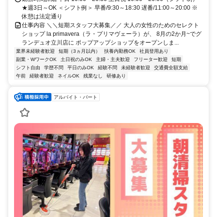
★週3日～OK ＜シフト例＞ 早番/9:30～18:30 遅番/11:00～20:00 ※
休憩は法定通り
仕事内容 ＼＼短期スタッフ大募集／／ 大人の女性のためのセレクト
ショップ la primavera（ラ・プリマヴェーラ）が、 8月の2か月~でグ
ランデュオ立川店に ポップアップショップをオープンしま...
業界未経験者歓迎
短期（3ヵ月以内）
扶養内勤務OK
社員登用あり
副業・WワークOK
土日祝のみOK
主婦・主夫歓迎
フリーター歓迎
短期
シフト自由
学歴不問
平日のみOK
経験不問
未経験者歓迎
交通費全額支給
午前
経験者歓迎
ネイルOK
残業なし
研修あり
アルバイト・パート