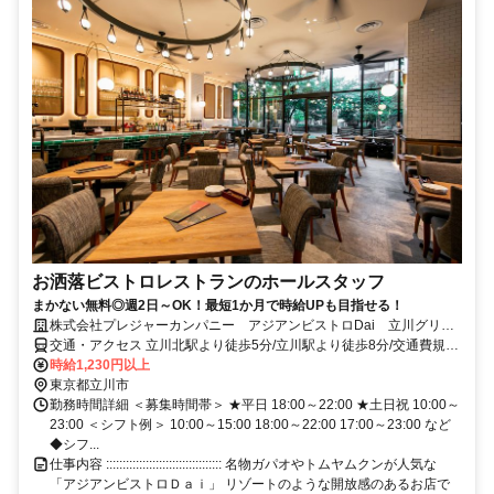
お洒落ビストロレストランのホールスタッフ
まかない無料◎週2日～OK！最短1か月で時給UPも目指せる！
株式会社プレジャーカンパニー アジアンビストロDai 立川グリー
ンスプリングス店
交通・アクセス 立川北駅より徒歩5分/立川駅より徒歩8分/交通費規定
支給
時給1,230円以上
東京都立川市
勤務時間詳細 ＜募集時間帯＞ ★平日 18:00～22:00 ★土日祝 10:00～
23:00 ＜シフト例＞ 10:00～15:00 18:00～22:00 17:00～23:00 など
◆シフ...
仕事内容 ::::::::::::::::::::::::::::::::::: 名物ガパオやトムヤムクンが人気な
「アジアンビストロＤａｉ」 リゾートのような開放感のあるお店で