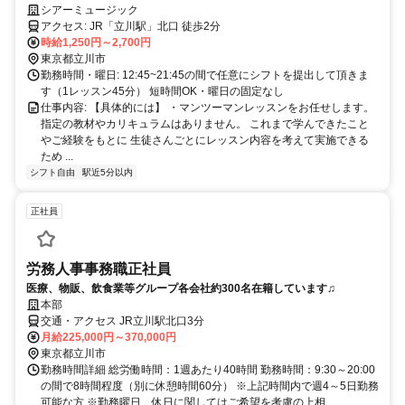
シアーミュージック
アクセス: JR「立川駅」北口 徒歩2分
時給1,250円～2,700円
東京都立川市
勤務時間・曜日: 12:45~21:45の間で任意にシフトを提出して頂きま
す（1レッスン45分） 短時間OK・曜日の固定なし
仕事内容: 【具体的には】 ・マンツーマンレッスンをお任せします。
指定の教材やカリキュラムはありません。 これまで学んできたこと
やご経験をもとに 生徒さんごとにレッスン内容を考えて実施できる
ため ...
シフト自由
駅近5分以内
正社員
労務人事事務職正社員
医療、物販、飲食業等グループ各会社約300名在籍しています♫
本部
交通・アクセス JR立川駅北口3分
月給225,000円～370,000円
東京都立川市
勤務時間詳細 総労働時間：1週あたり40時間 勤務時間：9:30～20:00
の間で8時間程度（別に休憩時間60分） ※上記時間内で週4～5日勤務
可能な方 ※勤務曜日、休日に関してはご希望を考慮の上相...