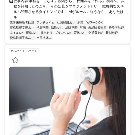
仕事内容 事務を「こなす」段階から、 仕組みを「作る」段階へ。 実
務を熟知した今こそ、 その知見をマネジメントという 戦略的なスキ
ルへ昇華させるタイミングです。 AIがルールに従うなら、 あなたは
ルー...
業界未経験者歓迎
ランチタイム
社員登用あり
副業・WワークOK
資格取得支援あり
学歴不問
転勤なし
経験不問
英語
未経験者歓迎
経験者歓迎
ネイルOK
研修あり
賞与あり
ブランクOK
育休あり
交通費支給
長期歓迎
資格取得手当あり
土日祝休み
アルバイト・パート