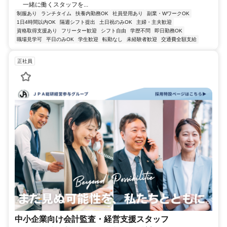
一緒に働くスタッフを...
制服あり
ランチタイム
扶養内勤務OK
社員登用あり
副業・WワークOK
1日4時間以内OK
隔週シフト提出
土日祝のみOK
主婦・主夫歓迎
資格取得支援あり
フリーター歓迎
シフト自由
学歴不問
即日勤務OK
職場見学可
平日のみOK
学生歓迎
転勤なし
未経験者歓迎
交通費全額支給
正社員
中小企業向け会計監査・経営支援スタッフ