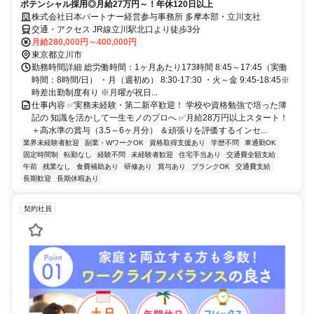
ポテンシャル採用◎月給27万円～！年休120日以上
株式会社日本パートナー経営参与事務所 多摩本部・立川支社
交通・アクセス JR線立川駅北口より徒歩3分
月給280,000円～400,000円
東京都立川市
勤務時間詳細 総労働時間：1ヶ月あたり173時間 8:45～17:45（実働
時間：8時間/日） ・月（週初め） 8:30-17:30 ・火～金 9:45-18:45※
時差出勤制度有り ※月曜が祝日...
仕事内容 ✅実務未経験・第二新卒歓迎！ 学校や資格勉強で培った簿
記の 知識を活かして一生モノのプロへ ✅月給28万円以上スタート！
＋高水準の賞与（3.5～6ヶ月分） ＆頑張りを評価するインセ...
業界未経験者歓迎
副業・WワークOK
資格取得支援あり
学歴不問
車通勤OK
固定時間制
転勤なし
経験不問
未経験者歓迎
住宅手当あり
交通費全額支給
午前
残業なし
食費補助あり
研修あり
賞与あり
ブランクOK
交通費支給
長期歓迎
長期休暇あり
契約社員