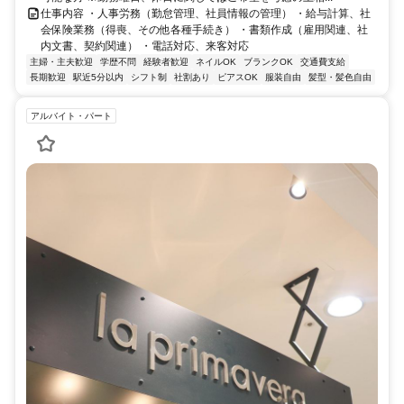
仕事内容 ・人事労務（勤怠管理、社員情報の管理） ・給与計算、社
会保険業務（得喪、その他各種手続き） ・書類作成（雇用関連、社
内文書、契約関連） ・電話対応、来客対応
主婦・主夫歓迎
学歴不問
経験者歓迎
ネイルOK
ブランクOK
交通費支給
長期歓迎
駅近5分以内
シフト制
社割あり
ピアスOK
服装自由
髪型・髪色自由
アルバイト・パート