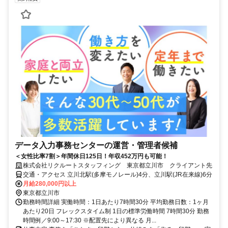
データ入力事務センターの運営・管理者候補
＜女性比率7割＞年間休日125日！年収452万円も可能！
株式会社リクルートスタッフィング 東京都立川市 クライアント先
交通・アクセス 立川北駅(多摩モノレール)4分、立川駅(JR在来線)6分
月給280,000円以上
東京都立川市
勤務時間詳細 実働時間：1日あたり7時間30分 平均勤務日数：1ヶ月
あたり20日 フレックスタイム制 1日の標準労働時間 7時間30分 勤務
時間例／9:00～17:30 ※配置先により異なる 月...