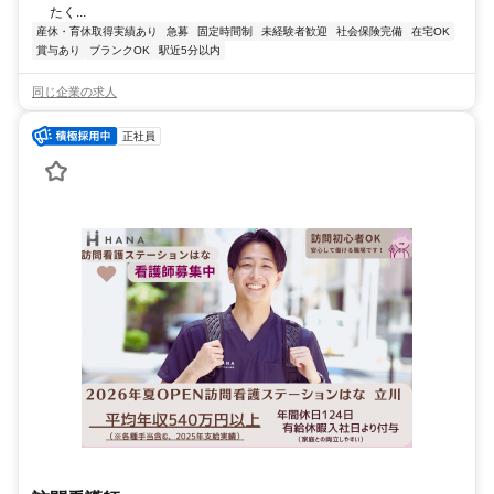
たく...
産休・育休取得実績あり
急募
固定時間制
未経験者歓迎
社会保険完備
在宅OK
賞与あり
ブランクOK
駅近5分以内
同じ企業の求人
正社員