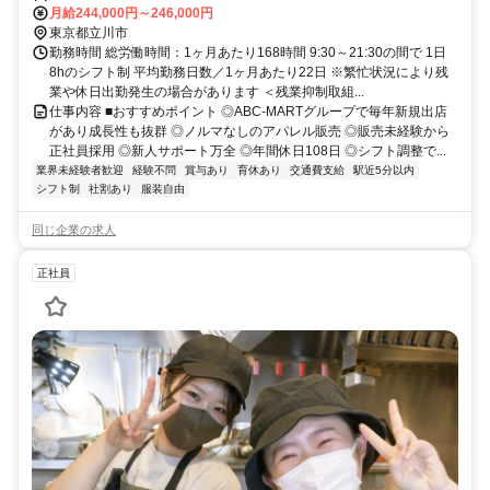
線 立川北口徒歩約1分、ＪＲ南武線 立川北口徒歩約1分
月給244,000円～246,000円
東京都立川市
勤務時間 総労働時間：1ヶ月あたり168時間 9:30～21:30の間で 1日
8hのシフト制 平均勤務日数／1ヶ月あたり22日 ※繁忙状況により残
業や休日出勤発生の場合があります ＜残業抑制取組...
仕事内容 ■おすすめポイント ◎ABC-MARTグループで毎年新規出店
があり成長性も抜群 ◎ノルマなしのアパレル販売 ◎販売未経験から
正社員採用 ◎新人サポート万全 ◎年間休日108日 ◎シフト調整で...
業界未経験者歓迎
経験不問
賞与あり
育休あり
交通費支給
駅近5分以内
シフト制
社割あり
服装自由
同じ企業の求人
正社員