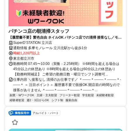
パチンコ店の朝清掃スタッフ
【履歴書不要】髪色自由 ネイルOK パチンコ店での清掃 接客なし／モク
モク作業したい方にピッタリ
SuperD’STATION 立川店
通勤情報 多摩モノレール 立川北駅から徒歩1分
時給1,226円以上
東京都立川市
勤務時間 07:45〜10:00（実働：2.25時間） ※6時間を超える場合は
45分以上の休憩あり ※8時間を超える場合は60分以上の休憩あり
【勤務時間補足】 ご希望の勤務日数・曜日でシフト調整可...
仕事内容 ＼接客なし 清掃のお仕事です／ ＊――-＊-――-＊-――-＊-
――＊ ＜ 注目ポイント＞ 履歴書不要で面接OK 開店前の時間なので
接客がありません ＊――-＊-――-＊-――-＊-――＊...
副業・WワークOK
主婦・主夫歓迎
フリーター歓迎
学生歓迎
未経験者歓迎
経験者歓迎
週2・3日からOK
シフト制
服装自由
アルバイト・パート