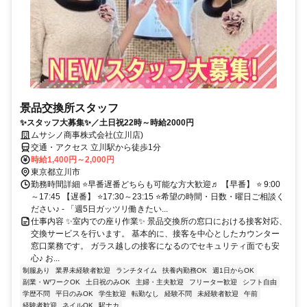
景品交換所スタッフ
✨スタッフ大募集✨／土日祝22時～時給2000円
ムサシノ商事株式会社(立川店)
交通・アクセス 立川駅から徒歩1分
時給1,400円～2,000円
東京都立川市
勤務時間詳細 ⭐早番遅番どちらも可能な方大歓迎♬ 【早番】 ⭐ 9:00
～17:45 【遅番】 ⭐17:30～23:15 ⭐希望の時間・日数・曜日ご相談く
ださい♪ - 「週5日ガッツリ働きたい...
仕事内容 ✨室内での座り作業✨ 景品交換所の窓口における接客対応、
交換サービスを行います。 基本的に、接客を中心としたカウンター
窓口業務です。 ガラス越しの接客になるのでセキュリティ面でも安
心♪ お...
制服あり
業界未経験者歓迎
ランチタイム
扶養内勤務OK
週1日からOK
副業・WワークOK
土日祝のみOK
主婦・主夫歓迎
フリーター歓迎
シフト自由
学歴不問
平日のみOK
学生歓迎
転勤なし
経験不問
未経験者歓迎
午前
経験者歓迎
ネイルOK
駅ナカ