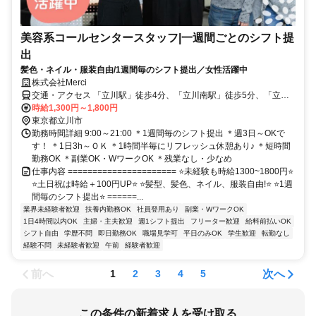
美容系コールセンタースタッフ|一週間ごとのシフト提
出
髪色・ネイル・服装自由/1週間毎のシフト提出／女性活躍中
株式会社Merci
交通・アクセス 「立川駅」徒歩4分、「立川南駅」徒歩5分、「立川
北駅」徒歩8分
時給1,300円～1,800円
東京都立川市
勤務時間詳細 9:00～21:00 ＊1週間毎のシフト提出 ＊週3日～OKで
す！ ＊1日3h～ＯＫ ＊1時間半毎にリフレッシュ休憩あり♪ ＊短時間
勤務OK ＊副業OK・WワークOK ＊残業なし・少なめ
仕事内容 ====================== ⭐未経験も時給1300~1800円⭐
⭐土日祝は時給＋100円UP⭐ ⭐髪型、髪色、ネイル、服装自由!⭐ ⭐1週
間毎のシフト提出⭐ ======...
業界未経験者歓迎
扶養内勤務OK
社員登用あり
副業・WワークOK
1日4時間以内OK
主婦・主夫歓迎
週1シフト提出
フリーター歓迎
給料前払いOK
シフト自由
学歴不問
即日勤務OK
職場見学可
平日のみOK
学生歓迎
転勤なし
経験不問
未経験者歓迎
午前
経験者歓迎
前へ
次へ
1
2
3
4
5
この条件の新着求人を受け取る