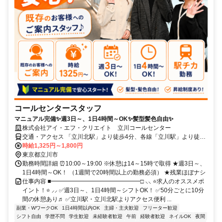
コールセンタースタッフ
マニュアル完備✨週3日～、1日4時間～OK✨髪型髪色自由✨
株式会社アイ・エフ・クリエイト 立川コールセンター
交通・アクセス 「立川北駅」より徒歩4分、各線「立川駅」より徒歩
6分
時給1,325円～1,800円
東京都立川市
勤務時間詳細 ⏰10:00～19:00 ※休憩は14～15時で取得 ★週3日～、
1日4時間～OK！ （1週間で20時間以上の勤務必須） ★残業ほぼナシ
仕事内容 ■━━━━━━━━━━━━━━━□ ⸜⸜ ⭐求人のオススメポ
イント！⭐ ⸝⸝ ✅週3日～、1日4時間～シフトOK！ ✅50分ごとに10分
間の休憩あり♬ ✅立川駅・立川北駅よりアクセス便利 ...
副業・WワークOK
1日4時間以内OK
主婦・主夫歓迎
フリーター歓迎
シフト自由
学歴不問
学生歓迎
未経験者歓迎
午前
経験者歓迎
ネイルOK
夜間