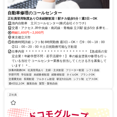
自動車修理のコールセンター
正社員登用制度あり◎未経験歓迎！駅チカ徒歩5分！週3日～OK
池内自動車 立川コールセンター(株式会社イケウチ)
交通・アクセス JR中央線・南武線・青梅線 立川駅 徒歩5分 多摩モノ
レール 立川南駅 徒歩4分
時給1,400円～2,000円
東京都立川市
勤務時間詳細 シフト制 8時間勤務 週3日～OK！ ①9：00～18：00
②11：00～20：00 ※土日祝勤務可能な方歓迎
仕事内容 ＊＊＊＊＊＊＊＊＊＊＊＊＊＊＊＊＊＊＊＊ 【急成長の安
定企業！年齢学歴不問・若手活躍中！】 車の鈑金塗装や修理を行っ
ている当社で コールセンター業務を担当してくださる方を募集して
います！ ＊...
扶養内勤務OK
社員登用あり
主婦・主夫歓迎
フリーター歓迎
シフト自由
学歴不問
学生歓迎
未経験者歓迎
経験者歓迎
ネイルOK
ブランクOK
交通費支給
長期歓迎
フルタイム歓迎
駅近5分以内
シフト制
ピアスOK
週4日以上OK
服装自由
髪型・髪色自由
正社員