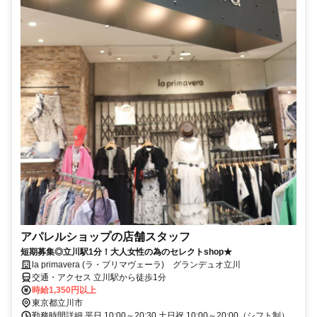
アパレルショップの店舗スタッフ
短期募集◎立川駅1分！大人女性の為のセレクトshop★
la primavera (ラ・プリマヴェーラ) グランデュオ立川
交通・アクセス 立川駅から徒歩1分
時給1,350円以上
東京都立川市
勤務時間詳細 平日 10:00～20:30 土日祝 10:00～20:00（シフト制）