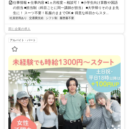
仕事情報 ● 仕事内容 ■1ヵ月程度～相談可！ ■小学生向け算数や国語
の担当 ■担当制（科目ごとに同一講師が担当） ■大学帰りそのまま先
生に！ スーツ不要！私服のままでOK★ 得意な科目からスタ...
社員登用あり
交通費支給
シフト制
履歴書不要
同じ企業の求人
アルバイト・パート