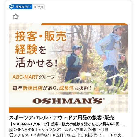
正社員
スポーツアパレル・アウトドア用品の接客･販売
【ABC-MARTグループ】接客・販売の経験を活かせる／賞与年2回・昇
給あり・キャリアアップ前提採用・私服OK・個人ノルマなし
OSHMAN'S(オッシュマンズ) ルミネ立川店[2449]正社員
アクセス ＪＲ青梅線/ＪＲ五日市線 立川北口徒歩約1分、ＪＲ中央本