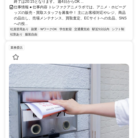
終了は20:15となります。 週4日からOK ...
仕事情報 ● 仕事内容 トレファクアニメラボでは、アニメ・ホビーグ
ッズの販売・買取スタッフを募集中！ 主にお客様対応やレジ、商品
の品出し、売場メンテナンス、買取査定、ECサイトへの出品、SNS
への投...
社員登用あり
副業・WワークOK
学生歓迎
交通費支給
駅近5分以内
シフト制
社割あり
服装自由
業務委託