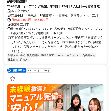
訪問看護師
2026年夏、オープニング店舗。年間休日124日！入社日から有給休暇＆
リフレッシュ休暇付与！
株式会社はな
交通手段 JR中央線・JR南部線・JR青梅線・多摩モノレール 立川駅
から徒歩4分 【最寄り駅】 ・ＪＲ青梅線「立川駅」 ・ＪＲ南武線
月給330,000円～445,000円
「立川駅」 ・その他
東京都立川市
勤務時間 ●08：30～17：30（休憩60分） ●残業手当：あっても月10
時間程度 ●平均所定労働時間：160時間
募集背景 事業拡大による新規オープンのため 仕事内容 「看護師は忙
しいのが当たり前」… そんな諦めを、株式会社はなが立川でも解消
します。 新設ステーションだからこそ、理想の働き方を一緒に作り
上げませ...
制服あり
長期
固定時間制
職場見学可
オープニングスタッフ
交通費支給
服装自由
昇給あり
アルバイト・パート