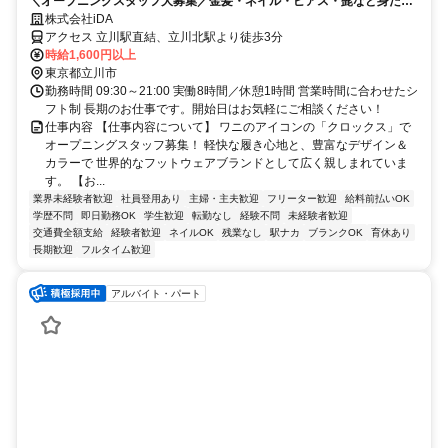
＼オープニングスタッフ大募集／金髪・ネイル・ピアス・髭など身だし
なみすべて自由♪
株式会社iDA
アクセス 立川駅直結、立川北駅より徒歩3分
時給1,600円以上
東京都立川市
勤務時間 09:30～21:00 実働8時間／休憩1時間 営業時間に合わせたシ
フト制 長期のお仕事です。開始日はお気軽にご相談ください！
仕事内容 【仕事内容について】 ワニのアイコンの「クロックス」で
オープニングスタッフ募集！ 軽快な履き心地と、豊富なデザイン＆
カラーで 世界的なフットウェアブランドとして広く親しまれていま
す。 【お...
業界未経験者歓迎
社員登用あり
主婦・主夫歓迎
フリーター歓迎
給料前払いOK
学歴不問
即日勤務OK
学生歓迎
転勤なし
経験不問
未経験者歓迎
交通費全額支給
経験者歓迎
ネイルOK
残業なし
駅ナカ
ブランクOK
育休あり
長期歓迎
フルタイム歓迎
アルバイト・パート