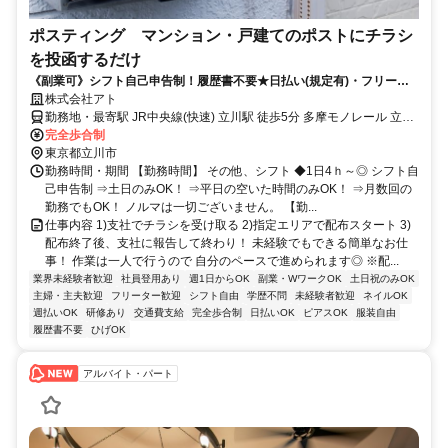
ポスティング マンション・戸建てのポストにチラシ
を投函するだけ
《副業可》シフト自己申告制！履歴書不要★日払い(規定有)・フリータ
ー主婦(主夫)シニア活躍！
株式会社アト
勤務地・最寄駅 JR中央線(快速) 立川駅 徒歩5分 多摩モノレール 立川
南駅 徒歩4分
完全歩合制
東京都立川市
勤務時間・期間 【勤務時間】 その他、シフト ◆1日4ｈ～◎ シフト自
己申告制 ⇒土日のみOK！ ⇒平日の空いた時間のみOK！ ⇒月数回の
勤務でもOK！ ノルマは一切ございません。 【勤...
仕事内容 1)支社でチラシを受け取る 2)指定エリアで配布スタート 3)
配布終了後、支社に報告して終わり！ 未経験でもできる簡単なお仕
事！ 作業は一人で行うので 自分のペースで進められます◎ ※配...
業界未経験者歓迎
社員登用あり
週1日からOK
副業・WワークOK
土日祝のみOK
主婦・主夫歓迎
フリーター歓迎
シフト自由
学歴不問
未経験者歓迎
ネイルOK
週払いOK
研修あり
交通費支給
完全歩合制
日払いOK
ピアスOK
服装自由
履歴書不要
ひげOK
アルバイト・パート