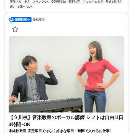
研修あり
夕方
ブランクOK
交通費支給
長期歓迎
フルタイム歓迎
駅近5分以内
週2・3日からOK
業務委託
【立川校】音楽教室のボーカル講師 シフトは自由!1日
3時間~OK
未経験歓迎!固定曜日ではなく好きな曜日・時間で入れるお仕事!