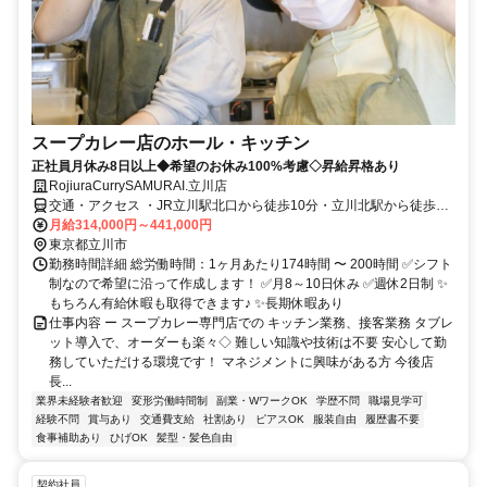
スープカレー店のホール・キッチン
正社員月休み8日以上◆希望のお休み100%考慮◇昇給昇格あり
RojiuraCurrySAMURAI.立川店
交通・アクセス ・JR立川駅北口から徒歩10分・立川北駅から徒歩8
分 ◇交通費支給（規定あり）
月給314,000円～441,000円
東京都立川市
勤務時間詳細 総労働時間：1ヶ月あたり174時間 〜 200時間 ✅シフト
制なので希望に沿って作成します！ ✅月8～10日休み ✅週休2日制 ✨
もちろん有給休暇も取得できます♪ ✨長期休暇あり
仕事内容 ー スープカレー専門店での キッチン業務、接客業務 タブレ
ット導入で、オーダーも楽々◇ 難しい知識や技術は不要 安心して勤
務していただける環境です！ マネジメントに興味がある方 今後店
長...
業界未経験者歓迎
変形労働時間制
副業・WワークOK
学歴不問
職場見学可
経験不問
賞与あり
交通費支給
社割あり
ピアスOK
服装自由
履歴書不要
食事補助あり
ひげOK
髪型・髪色自由
契約社員