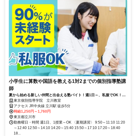
小学生に算数や国語を教える1対2までの個別指導塾講
師
夏から始める新しい仲間と出会える塾バイト！週1日～、私服でOK！テ
ストや帰省なども調整可能！
東京個別指導学院 立川教室
アクセス JR中央線 立川駅 徒歩5分
時給1,250円～1,760円
東京都立川市
勤務曜日・時間 週1日、1授業～OK 〈夏期講習〉 9:50～11:10 11:20
～12:40 12:50～14:10 14:20～15:40 15:50～17:10 17:20～18:40
18...