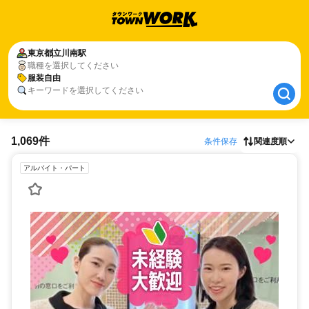
東京都
東京都
立川南駅
立川南駅
職種を選択してください
服装自由
服装自由
キーワードを選択してください
1,069件
条件保存
関連度順
アルバイト・パート