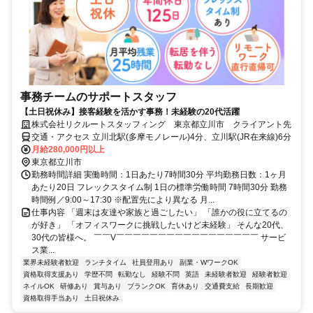
事務チームのサポートスタッフ
【土日祝休み】接客経験を活かす事務！未経験の20代活躍
株式会社リクルートスタッフィング 東京都立川市 クライアント先
交通・アクセス 立川北駅(多摩モノレール)4分、立川駅(JR在来線)6分
月給280,000円以上
東京都立川市
勤務時間詳細 実働時間：1日あたり7時間30分 平均勤務日数：1ヶ月
あたり20日 フレックスタイム制 1日の標準労働時間 7時間30分 勤務
時間例／9:00～17:30 ※配置先により異なる 月...
仕事内容 「週末は友達や家族と過ごしたい」 「誰かの役に立てるの
が好き」 「オフィスワークに挑戦したいけど未経験」 そんな20代、
30代の皆様へ。 ￣￣V￣￣￣￣￣￣￣￣￣￣￣￣￣￣￣￣￣ サービ
ス業...
業界未経験者歓迎
ランチタイム
社員登用あり
副業・WワークOK
資格取得支援あり
学歴不問
転勤なし
経験不問
英語
未経験者歓迎
経験者歓迎
ネイルOK
研修あり
賞与あり
ブランクOK
育休あり
交通費支給
長期歓迎
資格取得手当あり
土日祝休み