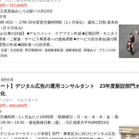
府 八王子みなみ居宅介護支援センター
00円～317,000円
京王高尾線めじろ台駅バス約10分
子市
8時 30分 ～ 17時 30分変形労働時間制（1ヶ月単位） 週休二日制 基本的
（月９日休み)
【お仕事の詳細】 ■アセスメント、ケアプラン作成 ■定期訪問・モニタリ
利用者・ご家族・サービス事業者への連絡調整 ■サービス担当者会議の開
理票の作成 ■国保連への請求業...
主婦・主夫歓迎
即日勤務OK
未経験者歓迎
経験者歓迎
研修あり
ブランクOK
装自由
契約社員
ート】デジタル広告の運用コンサルタント 23年度新設部門
強化
アンカー フルリモート
00円～500,000円
ト
総労働時間：1ヶ月あたり160時間 ・勤務曜日：月・火・水・木・金 ・勤
1] 09:30～18:30 ・最低勤務日数（週）：5日 残業月平均4時間19分
度）
【デジタルマーケティング本部】部門・事業拡大に向けたデジタル広告