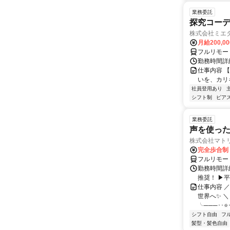
業務委託
探究コー
株式会社ミエ
月給200,0
フルリモー
勤務時間詳細
仕事内容 
いを、カリ
社員登用あり
シフト制
ピアス
業務委託
声を使っ
株式会社マト
完全歩合制
フルリモー
勤務時間詳細
推奨！ ▶
仕事内容 
世界へ✨ ＼
╰───･･⭐･
シフト自由
フ
髪型・髪色自由