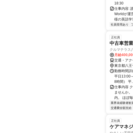
18:30
仕事内容:
World
様の英語学習
社員登用あり
正社員
中古車営業
クルマテラス
月給400,0
交通・アク
東京都八王
勤務時間詳細
平日13:0
8時間） 平..
仕事内容 
ませんか。
内。 ほぼ毎
業界未経験者歓
交通費全額支給
正社員
ケアマネジ