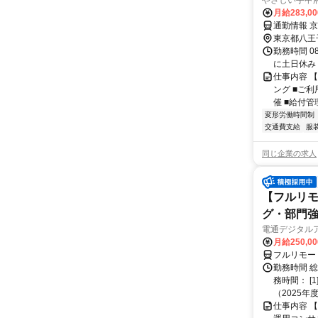
やさしい手甲
月給283,0
通勤情報 
東京都八王
勤務時間 0
に土日休み
仕事内容 
ング ■ご
催 ■給付管
変形労働時間制
交通費支給
服
同じ企業の求人
【フルリモ
グ・部門
電通デジタル
月給250,0
フルリモー
勤務時間 
務時間： [
（2025年
仕事内容 