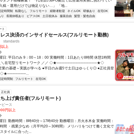
ルタント積極募集！ 「代理店のBPO拠点で広告運用実務に携わってい
入稿・運用だけでは物足りない…」 「地...
固定時間制
転勤なし
フルリモート
経験者歓迎
ネイルOK
研修あり
在宅OK
あり
長期休暇あり
ピアスOK
土日祝休み
服装自由
髪型・髪色自由
ート
レス決済のインサイドセールス(フルリモート勤務)
standards
0円以上
ト
日: 平日のみ 9：00～18：00 実働時間：1日あたり8時間 休憩1時間
＼＼在宅型リモートワーク ／／ ◇★───────────────★◇
提案営業の基礎～実践が学べる ●平日のみ週5で土日はゆっくり◎ ●正社員登
★───────...
固定時間制
フルリモート
在宅OK
正社員
ち上げ責任者(フルリモート)
ーピース
,000円以上
ト
日: 勤務時間：8時40分～17時40分 勤務曜日：月火水木金 実働時間：
8時間 ・残業少なめ（月平均20～30時間） メリハリをつけて働く文化で
スタイルに合った...