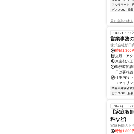
フルリモート
ピアスOK
服装
同じ企業の求人
アルバイト・パ
営業事務
株式会社杉田
時給1,300
交通・アクセ
東京都八王
勤務時間詳細
日は要相談
仕事内容 
ファイリン
業界未経験者歓
ピアスOK
服装
アルバイト・パ
【家庭教師
科など)
家庭教師のト
時給1,800