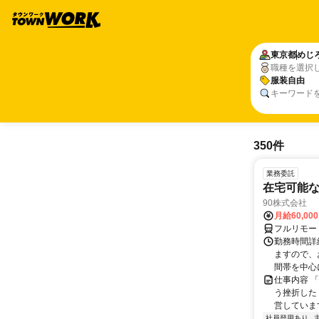
東京都
めじ
職種を選択
服装自由
キーワード
350件
業務委託
在宅可能
90株式会社
月給60,00
フルリモー
勤務時間詳
ますので、お
間帯を中心に
仕事内容 
う挫折したく
営しています
社員登用あり