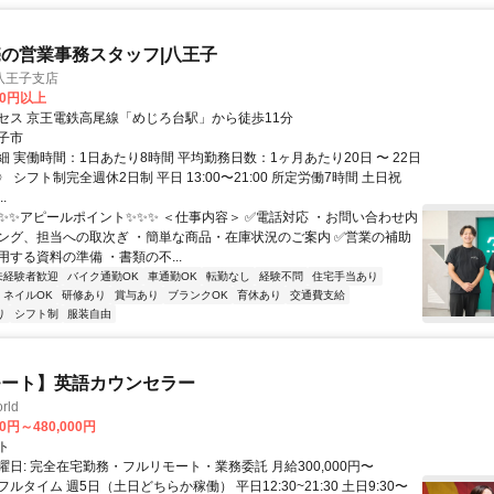
の営業事務スタッフ|八王子
八王子支店
00円以上
セス 京王電鉄高尾線「めじろ台駅」から徒歩11分
子市
 実働時間：1日あたり8時間 平均勤務日数：1ヶ月あたり20日 〜 22日
 シフト制完全週休2日制 平日 13:00〜21:00 所定労働7時間 土日祝
..
✨✨✨アピールポイント✨✨✨ ＜仕事内容＞ ✅電話対応 ・お問い合わせ内
ング、担当への取次ぎ ・簡単な商品・在庫状況のご案内 ✅営業の補助
する資料の準備 ・書類の不...
未経験者歓迎
バイク通勤OK
車通勤OK
転勤なし
経験不問
住宅手当あり
ネイルOK
研修あり
賞与あり
ブランクOK
育休あり
交通費支給
り
シフト制
服装自由
モート】英語カウンセラー
rld
00円～480,000円
ト
日: 完全在宅勤務・フルリモート・業務委託 月給300,000円〜
円 フルタイム 週5日（土日どちらか稼働） 平日12:30~21:30 土日9:30〜