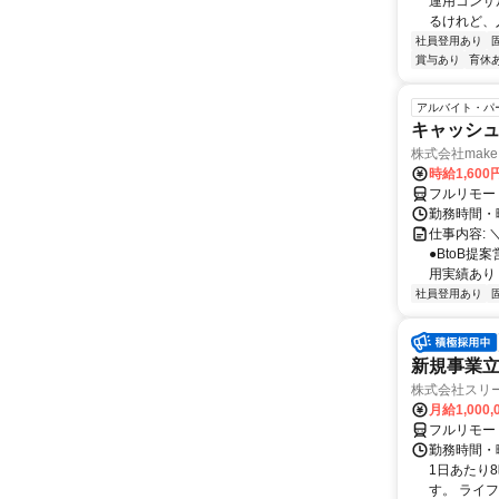
運用コンサ
るけれど、
社員登用あり
賞与あり
育休
アルバイト・パ
キャッシュ
株式会社make 
時給1,60
フルリモー
勤務時間・曜
仕事内容: 
●BtoB
用実績あり ◇
社員登用あり
新規事業立
株式会社スリ
月給1,000
フルリモー
勤務時間・曜
1日あたり
す。 ライフ