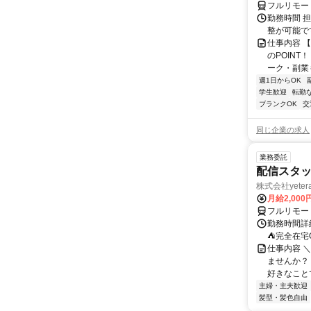
フルリモー
勤務時間 
整が可能で
仕事内容 
のPOINT
ーク・副業も
週1日からOK
学生歓迎
転勤
ブランクOK
交
同じ企業の求人
業務委託
配信スタッ
株式会社yeter
月給2,000
フルリモー
勤務時間詳
⛺完全在宅
仕事内容 ＼
ませんか？
好きなことで
主婦・主夫歓迎
髪型・髪色自由