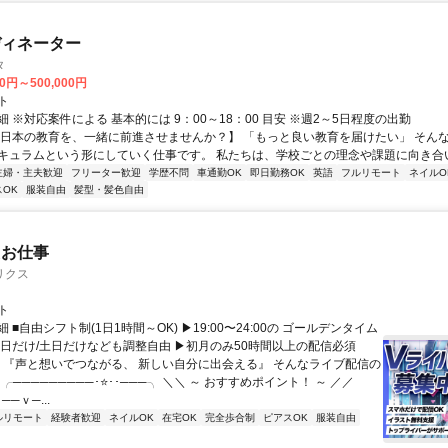
ディネーター
タ
00円～500,000円
ト
 ※対応案件による 基本的には 9：00～18：00 目安 ※週2～5日程度の出勤
【日本の教育を、一緒に前進させませんか？】 「もっと良い教育を届けたい」 そん
キュラムという形にしていく仕事です。 私たちは、学校ごとの理念や課題に向き合いな
主婦・主夫歓迎
フリーター歓迎
学歴不問
車通勤OK
即日勤務OK
英語
フルリモート
ネイルO
OK
服装自由
髪型・髪色自由
たお仕事
リクス
ト
 ■自由シフト制(1日1時間～OK) ▶19:00〜24:00の ゴールデンタイム
平日だけ/土日だけなども調整自由 ▶初月のみ50時間以上の配信必須
／ 『声と想いでつながる、 新しい自分に出会える』 そんなライブ配信の
 ╭─────────･⭐･･───╮ ＼＼ ～ おすすめポイント！ ～ ／／
──ｖ─...
ルリモート
経験者歓迎
ネイルOK
在宅OK
完全歩合制
ピアスOK
服装自由