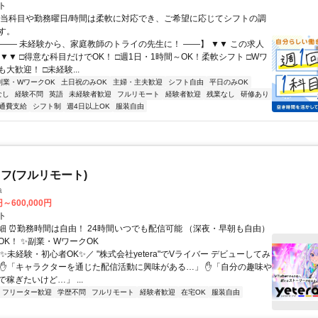
ト
担当科目や勤務曜日/時間は柔軟に対応でき、ご希望に応じてシフトの調
す。
【―― 未経験から、家庭教師のトライの先生に！ ――】 ▼▼ この求人
！ ▼▼ □得意な科目だけでOK！ □週1日・1時間～OK！柔軟シフト □Wワ
大歓迎！ □未経験...
副業・WワークOK
土日祝のみOK
主婦・主夫歓迎
シフト自由
平日のみOK
なし
経験不問
英語
未経験者歓迎
フルリモート
経験者歓迎
残業なし
研修あり
通費支給
シフト制
週4日以上OK
服装自由
フ(フルリモート)
a
円～600,000円
ト
細 ⏰勤務時間は自由！ 24時間いつでも配信可能 （深夜・早朝も自由）
OK！ ✨副業・WワークOK
✨未経験・初心者OK✨／ "株式会社yetera"でVライバー デビューしてみ
 ✋「キャラクターを通じた配信活動に興味がある…」 ✋「自分の趣味や
稼ぎたいけど…」 ...
フリーター歓迎
学歴不問
フルリモート
経験者歓迎
在宅OK
服装自由