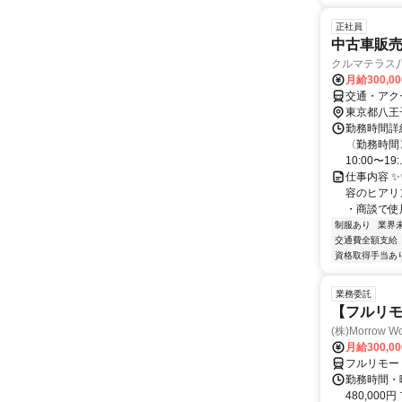
正社員
中古車販売
クルマテラス
月給300,0
交通・アク
東京都八王
勤務時間詳細
〈勤務時間〉
10:00〜19:.
仕事内容 
容のヒアリ
・商談で使用
制服あり
業界
交通費全額支給
資格取得手当あ
業務委託
【フルリ
(株)Morrow Wo
月給300,0
フルリモー
勤務時間・曜
480,000