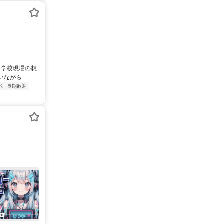
な学校現場の想
がら...
K
長期歓迎