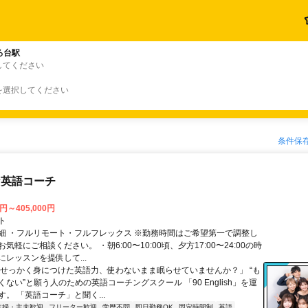
ろ台駅
してください
を選択してください
条件保
な英語コーチ
0円～405,000円
ト
細 ・フルリモート・フルフレックス ※勤務時間はご希望第一で調整し
気軽にご相談ください。 ・朝6:00〜10:00頃、夕方17:00〜24:00の時
レッスンを提供して...
「せっかく身につけた英語力、使わないまま眠らせていませんか？」 “も
ない”と願う人のための英語コーチングスクール 「90 English」を運
。 「英語コーチ」と聞く...
主婦・主夫歓迎
フリーター歓迎
学歴不問
即日勤務OK
固定時間制
英語