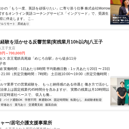
 誰かの「もう一度、英語を頑張りたい」に寄り添う仕事 株式会社Morrow
が運営するオンライン英語コーチングサービス「イングリード」で、受講生
に伴走します。 こ...
フルリモート
昇給あり
経験を活かせる反響営業|実残業月10h以内|八王子
八王子支店
00円～700,000円
セス 京王電鉄高尾線「めじろ台駅」から徒歩11分
子市
 実働時間：1日あたり8時間 平均勤務日数：1ヶ月あたり20日 〜 23日
0～21:00（所定労働時間：7時間） 土日祝10:00〜19:00（所定労働時間：
.
クルマ業界での営業経験を、 もっと納得感のある待遇と 働き方で活かし
 法律上は固定残業代45時間分を含みますが、 実際の残業は月10時間以
日定時退社ベースで、 収入も働...
迎
バイク通勤OK
学歴不問
車通勤OK
固定時間制
転勤なし
未経験者歓迎
研修あり
賞与あり
交通費支給
服装自由
ャー/居宅介護支援事業所