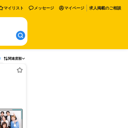
マイリスト
メッセージ
マイページ
求人掲載のご相談
存
関連度順