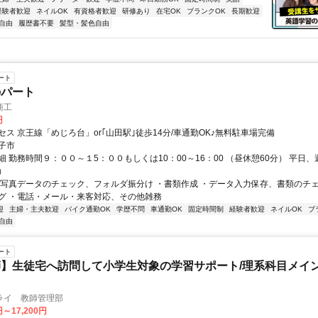
経験者歓迎
ネイルOK
有資格者歓迎
研修あり
在宅OK
ブランクOK
長期歓迎
自由
履歴書不要
髪型・髪色自由
ート
のパート
商工
円
ス 京王線「めじろ台」or｢山田駅｣徒歩14分/車通勤OK♪無料駐車場完備
子市
 勤務時間９：００～１5：００もしくは10：00～16：00 （昼休憩60分） 平日
）
・写真データのチェック、フォルダ振分け ・書類作成 ・データ入力保存、書類のチ
グ ・電話・メール・来客対応、その他雑務
迎
主婦・主夫歓迎
バイク通勤OK
学歴不問
車通勤OK
固定時間制
経験者歓迎
ネイルOK
ブ
自由
ート
】生徒宅へ訪問して小学生対象の学習サポート/理系科目メイン
ライ 教師管理部
円～17,200円