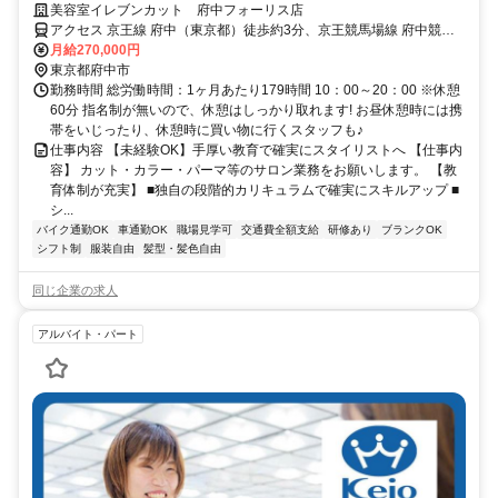
育で確実に成長できる！アシスタント求人
美容室イレブンカット 府中フォーリス店
アクセス 京王線 府中（東京都）徒歩約3分、京王競馬場線 府中競馬
正門前徒歩約9分、ＪＲ南武線 府中本町徒歩約10分
月給270,000円
東京都府中市
勤務時間 総労働時間：1ヶ月あたり179時間 10：00～20：00 ※休憩
60分 指名制が無いので、休憩はしっかり取れます! お昼休憩時には携
帯をいじったり、休憩時に買い物に行くスタッフも♪
仕事内容 【未経験OK】手厚い教育で確実にスタイリストへ 【仕事内
容】 カット・カラー・パーマ等のサロン業務をお願いします。 【教
育体制が充実】 ■独自の段階的カリキュラムで確実にスキルアップ ■
シ...
バイク通勤OK
車通勤OK
職場見学可
交通費全額支給
研修あり
ブランクOK
シフト制
服装自由
髪型・髪色自由
同じ企業の求人
アルバイト・パート