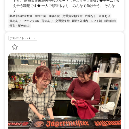
です。 医療業界未経験からスタートしたスタッフ多数♪ ◆チームで支
え合う職場です◆ 一人で頑張るより、みんなで助け合う。 そんな
チ...
業界未経験者歓迎
学歴不問
経験不問
交通費全額支給
残業なし
研修あり
賞与あり
ブランクOK
育休あり
交通費支給
駅近5分以内
シフト制
服装自由
髪型・髪色自由
アルバイト・パート