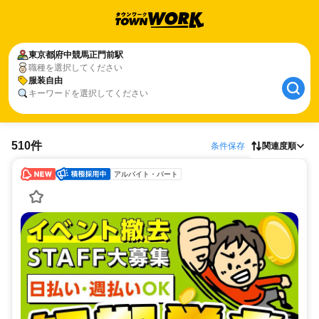
東京都
府中競馬正門前駅
職種を選択してください
服装自由
キーワードを選択してください
510件
条件保存
関連度順
アルバイト・パート