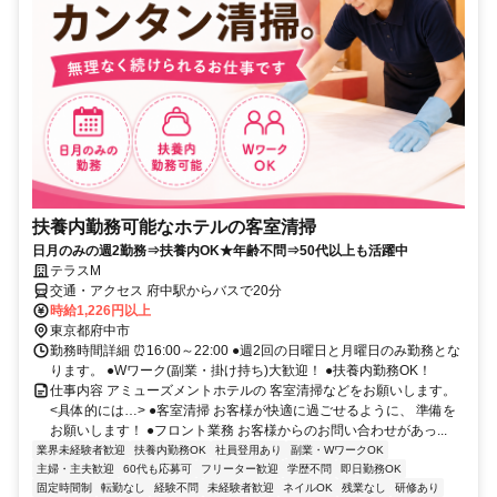
扶養内勤務可能なホテルの客室清掃
日月のみの週2勤務⇒扶養内OK★年齢不問⇒50代以上も活躍中
テラスM
交通・アクセス 府中駅からバスで20分
時給1,226円以上
東京都府中市
勤務時間詳細 ⏰16:00～22:00 ●週2回の日曜日と月曜日のみ勤務とな
ります。 ●Wワーク(副業・掛け持ち)大歓迎！ ●扶養内勤務OK！
仕事内容 アミューズメントホテルの 客室清掃などをお願いします。
<具体的には…> ●客室清掃 お客様が快適に過ごせるように、 準備を
お願いします！ ●フロント業務 お客様からのお問い合わせがあっ...
業界未経験者歓迎
扶養内勤務OK
社員登用あり
副業・WワークOK
主婦・主夫歓迎
60代も応募可
フリーター歓迎
学歴不問
即日勤務OK
固定時間制
転勤なし
経験不問
未経験者歓迎
ネイルOK
残業なし
研修あり