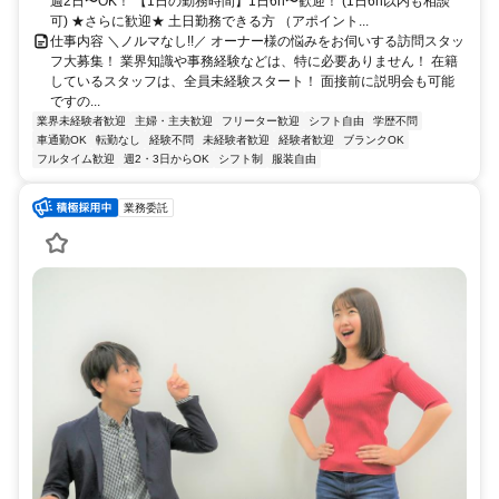
週2日〜OK！ 【1日の勤務時間】1日6h〜歓迎！ (1日6h以内も相談
可) ★さらに歓迎★ 土日勤務できる方 （アポイント...
仕事内容 ＼ノルマなし!!／ オーナー様の悩みをお伺いする訪問スタッ
フ大募集！ 業界知識や事務経験などは、特に必要ありません！ 在籍
しているスタッフは、全員未経験スタート！ 面接前に説明会も可能
ですの...
業界未経験者歓迎
主婦・主夫歓迎
フリーター歓迎
シフト自由
学歴不問
車通勤OK
転勤なし
経験不問
未経験者歓迎
経験者歓迎
ブランクOK
フルタイム歓迎
週2・3日からOK
シフト制
服装自由
業務委託