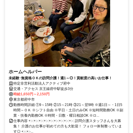
ホームヘルパー
未経験･無資格ＯＫの訪問介護！週1～◎！貢献度の高いお仕事！
特定非営利活動法人アクティブ府中
交通・アクセス 京王線府中駅徒歩3分
時給1,650円～2,150円
東京都府中市
勤務時間詳細 ①9～15時 ②15～21時 ③21～翌9時 ※週1日～・1日5
時間～ＯＫ ※シフト自由 ※平日・土日のみOK ※短時間勤務OK ※副
業・扶養内勤務OK ※時間・日数・曜日相談OK ※ロ...
仕事内容 +:-:+:-:+:-:+:-:+:-:+:-:+:-:+:-:+:-: 訪問介護スタッフさんを大募
集！ 介護のお仕事が初めての方も大歓迎！ フォロー体制整っていま
す◎ +:-:+:-...