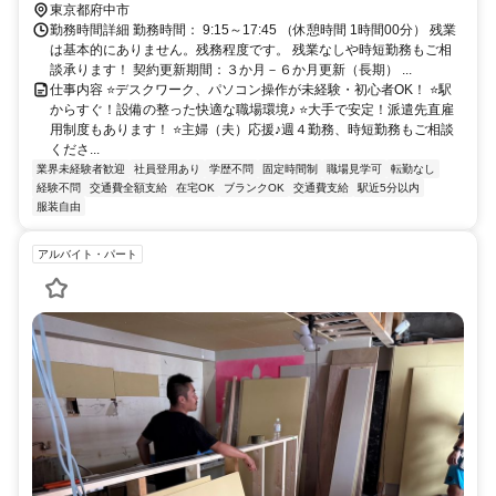
東京都府中市
勤務時間詳細 勤務時間： 9:15～17:45 （休憩時間 1時間00分） 残業
は基本的にありません。残務程度です。 残業なしや時短勤務もご相
談承ります！ 契約更新期間：３か月－６か月更新（長期） ...
仕事内容 ⭐デスクワーク、パソコン操作が未経験・初心者OK！ ⭐駅
からすぐ！設備の整った快適な職場環境♪ ⭐大手で安定！派遣先直雇
用制度もあります！ ⭐主婦（夫）応援♪週４勤務、時短勤務もご相談
くださ...
業界未経験者歓迎
社員登用あり
学歴不問
固定時間制
職場見学可
転勤なし
経験不問
交通費全額支給
在宅OK
ブランクOK
交通費支給
駅近5分以内
服装自由
アルバイト・パート