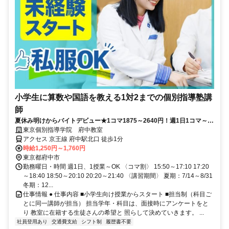
小学生に算数や国語を教える1対2までの個別指導塾講
師
夏休み明けからバイトデビュー★1コマ1875～2640円！週1日1コマ～私
服でok◎
東京個別指導学院 府中教室
アクセス 京王線 府中駅北口 徒歩1分
時給1,250円～1,760円
東京都府中市
勤務曜日・時間 週1日、1授業～OK 〈コマ割〉 15:50～17:10 17:20
～18:40 18:50～20:10 20:20～21:40 〈講習期間〉 夏期：7/14～8/31
冬期：12...
仕事情報 ● 仕事内容 ■小学生向け授業からスタート ■担当制（科目ご
とに同一講師が担当） 担当学年・科目は、面接時にアンケートをと
り 教室に在籍する生徒さんの希望と 照らして決めていきます。 ...
社員登用あり
交通費支給
シフト制
履歴書不要