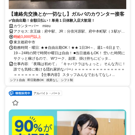
【連絡先交換とか一切なし】ガルバのカウンター接客
✅自由出勤！全額日払い！単発１日体験入店大歓迎！
カウンターバー mieu
アクセス: 京王線：府中駅、JR：分倍河原駅、府中本町駅（３駅が徒
歩圏内）
時給3,000円以上
東京都府中市
勤務時間・曜日: ★★自由出勤OK！★★ 1日3H～、週1～6日まで、
19～24時の間で時間や曜日は自由！ ■当日連絡もOK！ 空いた時間に
サクッと稼げるので、 Wワーク、副業、掛け持ちにピッタ...
仕事内容: 「夜職は初めて」 「キャバクラはちょっと」 そんな方に！
誰でも気軽に働ける隠れ家的なバー♪ ＝＝＝＝＝＝＝＝＝＝＝＝＝＝
＝＝＝＝＝＝＝ 【仕事内容】 スタッフみんなでおもてなし♪ ...
シフト自由
即日勤務OK
残業なし
シフト制
アルバイト・パート