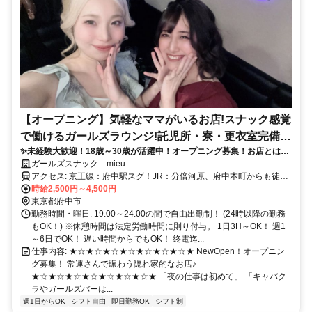
【オープニング】気軽なママがいるお店!スナック感覚
で働けるガールズラウンジ!託児所・寮・更衣室完備!
✨未経験大歓迎！18歳～30歳が活躍中！オープニング募集！お店とは別
服装自由!19時OPEN!日払い!
フロアにあるスタッフルームや更衣室も自慢！託児所・寮も完備！楽し
ガールズスナック mieu
い客層♪ゆる系♪
アクセス: 京王線：府中駅スグ！JR：分倍河原、府中本町からも徒歩
圏内！
時給2,500円～4,500円
東京都府中市
勤務時間・曜日: 19:00～24:00の間で自由出勤制！ (24時以降の勤務
もOK！) ※休憩時間は法定労働時間に則り付与。 1日3H～OK！ 週1
～6日でOK！ 遅い時間からでもOK！ 終電迄...
仕事内容: ★☆★☆★☆★☆★☆★☆★☆★ NewOpen！オープニン
グ募集！ 常連さんで賑わう隠れ家的なお店♪
★☆★☆★☆★☆★☆★☆★☆★ 「夜の仕事は初めて」 「キャバク
ラやガールズバーは...
週1日からOK
シフト自由
即日勤務OK
シフト制