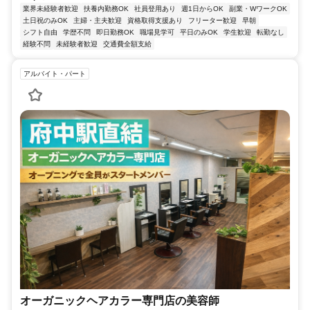
業界未経験者歓迎
扶養内勤務OK
社員登用あり
週1日からOK
副業・WワークOK
土日祝のみOK
主婦・主夫歓迎
資格取得支援あり
フリーター歓迎
早朝
シフト自由
学歴不問
即日勤務OK
職場見学可
平日のみOK
学生歓迎
転勤なし
経験不問
未経験者歓迎
交通費全額支給
アルバイト・パート
オーガニックヘアカラー専門店の美容師