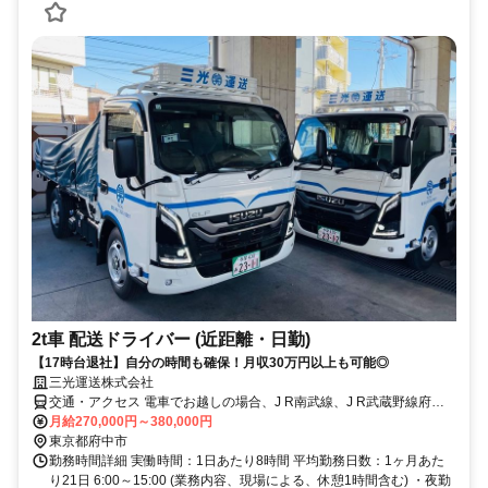
2t車 配送ドライバー (近距離・日勤)
【17時台退社】自分の時間も確保！月収30万円以上も可能◎
三光運送株式会社
交通・アクセス 電車でお越しの場合、J R南武線、J R武蔵野線府中
本町駅より徒歩10分
月給270,000円～380,000円
東京都府中市
勤務時間詳細 実働時間：1日あたり8時間 平均勤務日数：1ヶ月あた
り21日 6:00～15:00 (業務内容、現場による、休憩1時間含む) ・夜勤