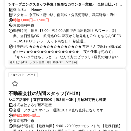
✨オープニングスタッフ募集！簡単なカウンター業務♪ 全額日払い！履
歴書不要！
Girls Bar Honey
アクセス: 京王線：府中駅、南武線：分倍河原駅、武蔵野線：府中本
町駅、各駅スグ！
時給3,000円～3,500円
東京都府中市
勤務時間・曜日: 17:00～翌5:00の間で自由出勤制！ Wワーク、副
業、当日連絡OK！ 終電迄OK♪ 深夜から始発迄もOK♪ もちろんOPEN
～LASTもOK♪ シフトカットもなし！ 希望通...
仕事内容: ★☆★☆★☆★☆★☆★☆★☆★ 常連さんで賑わう隠れ家
的バー♪ ★☆★☆★☆★☆★☆★☆★☆★ 「夜の仕事は初めて」
「キャバクラはちょっと…」 なんて方にピッタリ♪ 店長の知り合い...
週1日からOK
シフト自由
即日勤務OK
シフト制
アルバイト・パート
不動産会社の訪問スタッフ(YH1X)
シニア活躍中｜直行直帰OK｜週2日～OK｜月給26万円も可能
株式会社よろず屋不動産
交通・アクセス マイカー通勤OK！※直行直帰となります！
時給1,800円以上
東京都府中市
勤務時間詳細 【勤務時間】9:00～20:00の中でシフト制 【勤務日数】