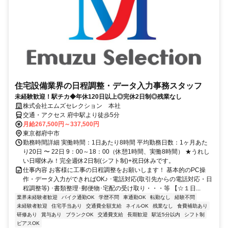
住宅設備業界の日程調整・データ入力事務スタッフ
未経験歓迎！駅チカ◆年休120日以上◎完休2日制◎残業なし
株式会社エムズセレクション 本社
交通・アクセス 府中駅より徒歩5分
月給267,500円～337,500円
東京都府中市
勤務時間詳細 実働時間：1日あたり8時間 平均勤務日数：1ヶ月あた
り20日 〜 22日 9：00～18：00（休憩1時間、実働8時間） ★うれし
い日曜休み！完全週休2日制(シフト制)+祝日休みです。
仕事内容 お客様に工事の日程調整をお願いします！ 基本的のPC操
作・データ入力ができればOK♪ ･電話対応(取引先からの電話対応・日
程調整等) ･書類整理･郵便物･宅配の受け取り・・・等 【☆１日...
業界未経験者歓迎
バイク通勤OK
学歴不問
車通勤OK
転勤なし
経験不問
未経験者歓迎
住宅手当あり
交通費全額支給
ネイルOK
残業なし
食費補助あり
研修あり
賞与あり
ブランクOK
交通費支給
長期歓迎
駅近5分以内
シフト制
ピアスOK