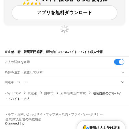
アプリを無料ダウンロード
東京都、府中競馬正門前駅、服装自由のアルバイト・バイト求人情報
求人の詳細を表示
条件を追加・変更して検索
市区町村を追加・変更
関連キーワード
完全在宅ワーク 全国
シール貼り 在宅
現在地周辺
ガチャガチャ
犬カフェ
東京都
駅を追加・変更
バイトTOP
東京都
府中市
府中競馬正門前駅
服装自由のアルバイ
東京都
すべて
ト・バイト・求人
東京23区
すべて
職種を追加・変更
JR東海道本線(東京～熱海)
千代田区
中央区
港区
新宿区
文京区
台東区
墨田区
江東区
品川区
目黒区
大田区
東京駅
新橋駅
品川駅
飲食・フードサービス
世田谷区
渋谷区
中野区
杉並区
豊島区
北区
荒川区
板橋区
練馬区
足立区
葛飾区
特徴を追加・変更
飲食・フードサービス
江戸川区
すべて
ヘルプ・お問い合わせ
サイトマップ
利用規約・プライバシーポリシー
JR山手線
ホールスタッフ
キッチンスタッフ
皿洗い・洗い場
精肉・鮮魚加工
給食調理
人気
[企業]求人広告の掲載相談
大崎駅
五反田駅
目黒駅
恵比寿駅
渋谷駅
原宿駅
代々木駅
新宿駅
新大久保駅
八王子市
立川市
武蔵野市
三鷹市
青梅市
府中市
昭島市
調布市
町田市
小金井市
雇用形態を追加・変更
パン屋（ベーカリー）
フードカウンター販売員
バー（BAR）・バーテンダー
日払いOK
高校生歓迎
学生歓迎
深夜の仕事
髪型・髪色自由
ひげOK
ネイルOK
高田馬場駅
目白駅
池袋駅
大塚駅
巣鴨駅
駒込駅
田端駅
西日暮里駅
日暮里駅
鶯谷駅
小平市
日野市
東村山市
国分寺市
国立市
福生市
狛江市
東大和市
清瀬市
新着求人を受け取る
飲食店補助（開店・閉店準備）
飲食店（店長・マネージャー）
ピアスOK
アルバイト・パート
履歴書不要
オープニングスタッフ
留学生・外国人活躍中