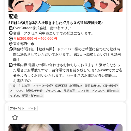
配送
5月は4名6月は3名入社頂きました♪7月も３名追加増員決定♪
EverGarden株式会社 府中市エリア
交通・アクセス 府中市エリアでの配送になります。
月給300,000円～400,000円
東京都府中市
勤務時間詳細 【勤務時間】 ドライバー様のご希望に合わせて勤務時
間は決めさせていただいております。 週1日〜勤務したい方も相談可
能！
仕事内容 電話での問い合わせもお待ちしております！ 繋がらなかっ
た場合はお手数ですか、留守電でお名前を残して頂くかWebでのご応
募をよろしくお願いいたします。 セールスのお電話が多い関係上、
お電話での...
主婦・主夫歓迎
フリーター歓迎
学歴不問
車通勤OK
即日勤務OK
経験者歓迎
ネイルOK
有資格者歓迎
ブランクOK
長期歓迎
シフト制
ピアスOK
服装自由
ひげOK
髪型・髪色自由
アルバイト・パート