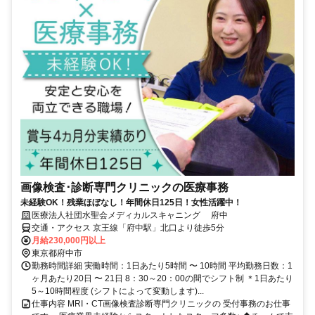
画像検査･診断専門クリニックの医療事務
未経験OK！残業ほぼなし！年間休日125日！女性活躍中！
医療法人社団水聖会メディカルスキャニング 府中
交通・アクセス 京王線「府中駅」北口より徒歩5分
月給230,000円以上
東京都府中市
勤務時間詳細 実働時間：1日あたり5時間 〜 10時間 平均勤務日数：1
ヶ月あたり20日 〜 21日 8：30～20：00の間でシフト制 ＊1日あたり
5～10時間程度 (シフトによって変動します)...
仕事内容 MRI・CT画像検査診断専門クリニックの 受付事務のお仕事