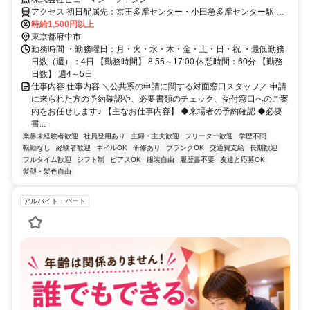
アクセス 初日配属先：京王多摩センター・小田急多摩センター駅 徒
歩7分 2日目以降：府中駅 徒歩5分 府中本町駅 徒歩3分
時給1,500円以上
東京都府中市
勤務時間 ・勤務曜日：月・火・水・木・金・土・日・祝 ・最低勤務
日数（週）：4日 【勤務時間】 8:55～17:00 休憩時間：60分 【勤務
日数】 週4～5日
仕事内容 仕事内容 ＼公共系の申請に関する対面窓口スタッフ／ 申請
に来られた方の予約確認や、必要書類のチェック、受付窓口へのご案
内をお任せします♪ 【主なお仕事内容】 ◆来場者の予約確認 ◆必要
書...
業界未経験者歓迎
社員登用あり
主婦・主夫歓迎
フリーター歓迎
学歴不問
転勤なし
経験者歓迎
ネイルOK
研修あり
ブランクOK
交通費支給
長期歓迎
フルタイム歓迎
シフト制
ピアスOK
服装自由
履歴書不要
友達と応募OK
髪型・髪色自由
アルバイト・パート