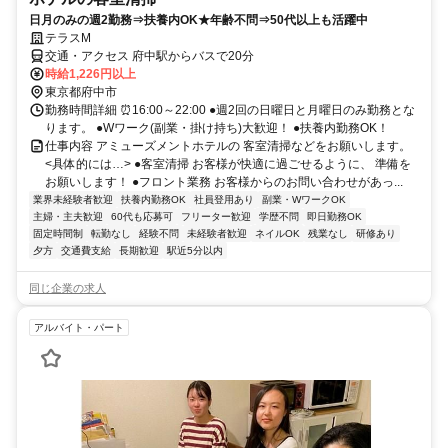
日月のみの週2勤務⇒扶養内OK★年齢不問⇒50代以上も活躍中
テラスM
交通・アクセス 府中駅からバスで20分
時給1,226円以上
東京都府中市
勤務時間詳細 ⏰16:00～22:00 ●週2回の日曜日と月曜日のみ勤務とな
ります。 ●Wワーク(副業・掛け持ち)大歓迎！ ●扶養内勤務OK！
仕事内容 アミューズメントホテルの 客室清掃などをお願いします。
<具体的には…> ●客室清掃 お客様が快適に過ごせるように、 準備を
お願いします！ ●フロント業務 お客様からのお問い合わせがあっ...
業界未経験者歓迎
扶養内勤務OK
社員登用あり
副業・WワークOK
主婦・主夫歓迎
60代も応募可
フリーター歓迎
学歴不問
即日勤務OK
固定時間制
転勤なし
経験不問
未経験者歓迎
ネイルOK
残業なし
研修あり
夕方
交通費支給
長期歓迎
駅近5分以内
同じ企業の求人
アルバイト・パート