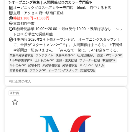
✨オープニング募集｜人間関係ゼロのカラー専門店✨
オーガニックグロスヘアカラー専門店 bherb 府中くるる店
交通・アクセス 府中駅南口直結
時給1,300円～1,500円
東京都府中市
勤務時間詳細 10:00〜20:00 ・最終受付 19:00 ・残業ほぼなし ・シフ
トは30分単位で調整可能
仕事内容 2026年2月下旬オープン予定。 オープニングスタッフとし
て、全員が“スタートメンバー”です。 人間関係はまっさら。上下関係
や派閥は一切ありません。 「みんなで一緒に、いいお店をつくる」...
業界未経験者歓迎
ランチタイム
扶養内勤務OK
社員登用あり
副業・WワークOK
1日4時間以内OK
土日祝のみOK
主婦・主夫歓迎
フリーター歓迎
車通勤OK
平日のみOK
経験不問
未経験者歓迎
経験者歓迎
ネイルOK
駅ナカ
有資格者歓迎
ブランクOK
オープニングスタッフ
交通費支給
同じ企業の求人
正社員