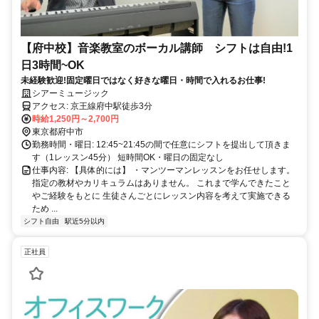
【府中校】音楽教室のボーカル講師 シフトは自由!1
日3時間~OK
未経験歓迎!固定曜日ではなく好きな曜日・時間で入れるお仕事!
シアーミュージック
アクセス: 京王線府中駅徒歩3分
時給1,250円～2,700円
東京都府中市
勤務時間・曜日: 12:45~21:45の間で任意にシフトを提出して頂きま
す（1レッスン45分） 短時間OK・曜日の固定なし
仕事内容: 【具体的には】 ・マンツーマンレッスンをお任せします。
指定の教材やカリキュラムはありません。 これまで学んできたこと
やご経験をもとに 生徒さんごとにレッスン内容を考えて実施できる
ため ...
シフト自由
駅近5分以内
正社員