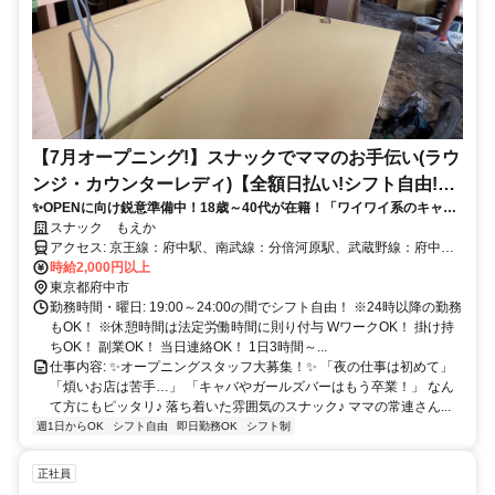
【7月オープニング!】スナックでママのお手伝い(ラウ
ンジ・カウンターレディ)【全額日払い!シフト自由!服
✨OPENに向け鋭意準備中！18歳～40代が在籍！「ワイワイ系のキャバ
装自由!ジーパン〇!18歳~40代在籍!】
はガルバはちょっと…」「夜の仕事は初めて…」なんて方にピッタリ♪
スナック もえか
アクセス: 京王線：府中駅、南武線：分倍河原駅、武蔵野線：府中本
町駅
時給2,000円以上
東京都府中市
勤務時間・曜日: 19:00～24:00の間でシフト自由！ ※24時以降の勤務
もOK！ ※休憩時間は法定労働時間に則り付与 WワークOK！ 掛け持
ちOK！ 副業OK！ 当日連絡OK！ 1日3時間～...
仕事内容: ✨オープニングスタッフ大募集！✨ 「夜の仕事は初めて」
「煩いお店は苦手…」 「キャバやガールズバーはもう卒業！」 なん
て方にもピッタリ♪ 落ち着いた雰囲気のスナック♪ ママの常連さん...
週1日からOK
シフト自由
即日勤務OK
シフト制
正社員