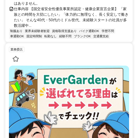
はありません。
仕事内容 【国交省安全性優良事業所認定・健康企業宣言企業】 「家
族との時間を大切にしたい」「体力的に無理なく、長く安定して働き
たい」 そんな40代・50代のミドル世代、未経験スタートの社員が多
数活躍中...
制服あり
業界未経験者歓迎
資格取得支援あり
バイク通勤OK
学歴不問
車通勤OK
固定時間制
転勤なし
経験不問
ブランクOK
交通費支給
業務委託