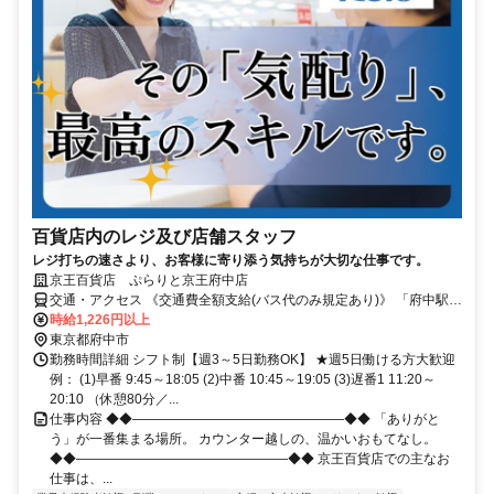
百貨店内のレジ及び店舗スタッフ
レジ打ちの速さより、お客様に寄り添う気持ちが大切な仕事です。
京王百貨店 ぷらりと京王府中店
交通・アクセス 《交通費全額支給(バス代のみ規定あり)》 「府中駅」
徒歩3分/ 「府中本町」徒歩12分/ 「府中競馬正門前駅」徒歩13分 /
時給1,226円以上
「分倍河原駅」徒歩19分 /「東府中駅」徒歩20分
東京都府中市
勤務時間詳細 シフト制【週3～5日勤務OK】 ★週5日働ける方大歓迎
例： (1)早番 9:45～18:05 (2)中番 10:45～19:05 (3)遅番1 11:20～
20:10 （休憩80分／...
仕事内容 ◆◆――――――――――――――――◆◆ 「ありがと
う」が一番集まる場所。 カウンター越しの、温かいおもてなし。
◆◆――――――――――――――――◆◆ 京王百貨店での主なお
仕事は、...