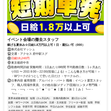
イベント会場の撤去スタッフ
稼げる夏休み☆日給1.8万円以上可！日・週払い可（000）
株式会社マッシュ
交通・アクセス 府中駅スグ
日給18,240円
東京都府中市
勤務時間詳細 実働時間：1日あたり8時間 平均勤務日数：1ヶ月あた
り0日 〜 20日 8:00～22:00(現場による) ＜こんな働き方が可能！＞
・Wワークの1つとして空いた日だけ ・サークルの...
仕事内容 雇用形態：アルバイト・パート 職種：イベント運営スタッ
フ、職人/現場作業員、その他出版/メディア/芸能/エンタメ専門職 ・
━┓・━┓・━┓ ☆⌒★⌒☆⌒★ ┃夏┃┃休┃┃み┃ ┗━・
┗━・...
業界未経験者歓迎
短期（3ヵ月以内）
扶養内勤務OK
週1日からOK
副業・WワークOK
土日祝のみOK
主婦・主夫歓迎
フリーター歓迎
短期
早朝
シフト自由
学歴不問
即日勤務OK
平日のみOK
学生歓迎
経験不問
未経験者歓迎
午前
経験者歓迎
夜間