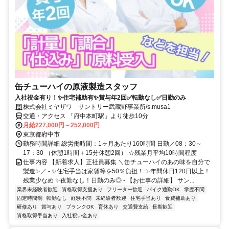
缶チューハイの原液製造スタッフ
入社祝金有り！✨住宅補助有✨賞与年2回✅転勤なし✅日勤のみ
株式会社ミヤザワ サントリー武蔵野事業所/s.musa1
交通・アクセス 「府中本町駅」より徒歩10分
月給227,000円～252,000円
東京都府中市
勤務時間詳細 総労働時間：1ヶ月あたり160時間 日勤／08：30～
17：30 （休憩1時間＋15分休憩2回） ☆残業月平均10時間程度
仕事内容 【新着求人】正社員募集 ＼缶チューハイのあの味を自分で
製造✨／ - ✨住宅手当は家賃等を50％負担！ ✨年間休日120日以上！
残業少なめ ✨夜勤なし！日勤のみ◎ - 【お仕事の詳細】 サン...
業界未経験者歓迎
資格取得支援あり
フリーター歓迎
バイク通勤OK
学歴不問
固定時間制
転勤なし
経験不問
未経験者歓迎
住宅手当あり
食費補助あり
研修あり
賞与あり
ブランクOK
育休あり
交通費支給
長期歓迎
資格取得手当あり
入社祝い金あり