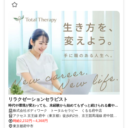
リラクゼーションセラピスト
時代や環境が変わっても、未経験から始めてもずっと続けられる癒やし
の仕事。手に職を身につけて、生き方を変えよう。
株式会社ボディワーク トータルセラピー くるる府中店
アクセス 京王線 府中（東京都）徒歩約2分、京王競馬場線 府中競馬
正門前徒歩約8分、ＪＲ南武線 府中本町徒歩約13分 最寄駅：京王線
時給2,232円～4,368円
府中駅
東京都府中市