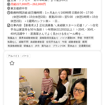
月給227,000円～262,000円
東京都府中市
勤務時間詳細 総労働時間：1ヶ月あたり160時間 日勤8:00～17:00
（休憩1時間＋15分休憩2回） 夜勤20:00～翌5:00 （休憩1時間＋15分
休憩2回） ＜1週間のシフト例＞ ・日...
仕事内容 【新着求人】正社員募集 ＼未経験スタート応援！／ - ✨住宅
手当は家賃等を50％負担！ ✨年間休日120日以上！ ✨20代・30代・
40代活躍中！ - 居酒屋さんでよく見かける生ビール樽を ...
制服あり
業界未経験者歓迎
資格取得支援あり
バイク通勤OK
早朝
学歴不問
転勤なし
経験不問
未経験者歓迎
住宅手当あり
午前
経験者歓迎
夜間
有資格者歓迎
研修あり
夕方
賞与あり
ブランクOK
育休あり
交通費支給
アルバイト・パート