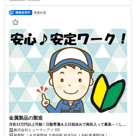
派遣社員
金属製品の製造
月収33万円以上可能！日勤専属＆土日祝休みで高収入って最高～！し・
か・も！頑張り次第で昇給あり！憧れの大手企業で働くチャンス！
株式会社ヒューマンアイ OS
最寄駅 ＪＲ武蔵野線 北府中駅 徒歩5分 ＊自転車通勤OK！