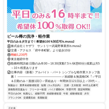
ビール樽の洗浄・軽作業
平日のみ＆夕方まで！希望休100％対応可/s.musa2
株式会社ミヤザワ サントリー武蔵野事業所/s.musa2
交通・アクセス 「府中本町駅」より徒歩10分
時給1,230円
東京都府中市
勤務時間詳細 日勤のみ/8:00～16:30(実動7.5ｈ/休憩60分) 残業は月5
～10ｈ程度あります
仕事内容 《新着》アルバイト・パート シンプルな軽作業スタッフ急
募！ ――――――――――――――― ✅未経験＆無資格OK︕ ✅平日
＆日勤のみ！面接1回◎ ✅昇給あり・年間休日121日以上 ✅20代～...
制服あり
業界未経験者歓迎
短期（3ヵ月以内）
主婦・主夫歓迎
60代も応募可
資格取得支援あり
フリーター歓迎
バイク通勤OK
学歴不問
固定時間制
平日のみOK
転勤なし
経験不問
未経験者歓迎
午前
経験者歓迎
夕方
ブランクOK
交通費支給
長期歓迎
正社員