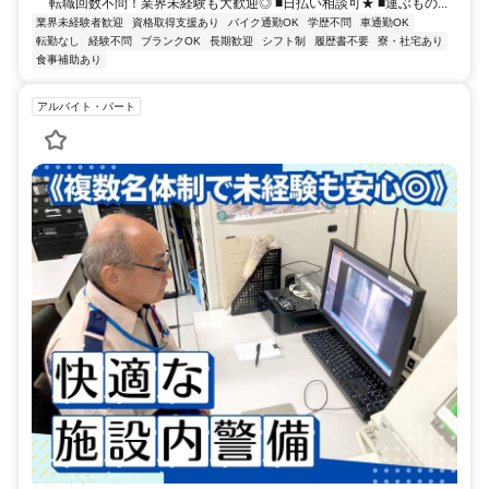
転職回数不問！業界未経験も大歓迎◎ ■日払い相談可★ ■運ぶもの...
業界未経験者歓迎
資格取得支援あり
バイク通勤OK
学歴不問
車通勤OK
転勤なし
経験不問
ブランクOK
長期歓迎
シフト制
履歴書不要
寮・社宅あり
食事補助あり
アルバイト・パート