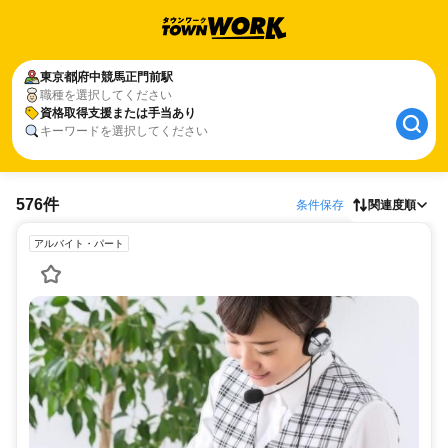
東京都
府中競馬正門前駅
職種を選択してください
資格取得支援または手当あり
キーワードを選択してください
576件
条件保存
関連度順
アルバイト・パート