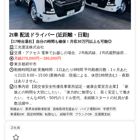
2t車 配送ドライバー (近距離・日勤)
【17時台退社】自分の時間も確保！月収30万円以上も可能◎
三光運送株式会社
交通・アクセス 電車でお越しの場合、J R南武線、J R武蔵野線府中
本町駅より徒歩10分
月給270,000円～380,000円
東京都府中市
勤務時間詳細 実働時間：1日あたり8時間 平均勤務日数：1ヶ月あた
り21日 6:00～15:00 (業務内容、現場による、休憩1時間含む) ・夜勤
はありません。
仕事内容 【国交省安全性優良事業所認定・健康企業宣言企業】 「家
族との時間を大切にしたい」「体力的に無理なく、長く安定して働き
たい」 そんな40代・50代のミドル世代、未経験スタートの社員が多
数活躍中...
制服あり
業界未経験者歓迎
資格取得支援あり
バイク通勤OK
学歴不問
車通勤OK
固定時間制
転勤なし
経験不問
ブランクOK
交通費支給
正社員