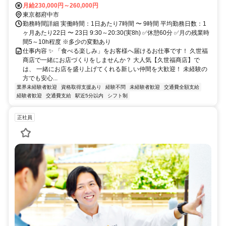
月給230,000円～260,000円
東京都府中市
勤務時間詳細 実働時間：1日あたり7時間 〜 9時間 平均勤務日数：1
ヶ月あたり22日 〜 23日 9:30～20:30(実8h) ✅休憩60分 ✅月の残業時
間5～10h程度 ※多少の変動あり
仕事内容 ✨ 「食べる楽しみ」をお客様へ届けるお仕事です！ 久世福
商店で一緒にお店づくりをしませんか？ 大人気【久世福商店】で
は、 一緒にお店を盛り上げてくれる新しい仲間を大歓迎！ 未経験の
方でも安心...
業界未経験者歓迎
資格取得支援あり
経験不問
未経験者歓迎
交通費全額支給
経験者歓迎
交通費支給
駅近5分以内
シフト制
正社員