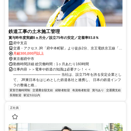
鉄道工事の土木施工管理
賞与昨年度実績8ヵ月分／設立75年の安定／定着率93.8％
府中支店
交通・アクセス JR「府中本町駅」より徒歩2分、京王電鉄京王線「府
中駅」より徒歩8分
月給300,000円以上
東京都府中市
勤務時間詳細 総労働時間：1ヶ月あたり160時間
仕事内容 ＞＞電車や鉄道の知識は必要ナシ！＜＜
────────────────── 当社は、設立75年を誇る安定企業とし
て、 JR東日本をはじめとした鉄道各社と連携し、 日本の鉄道インフ
ラの整備と維...
変形労働時間制
交通費全額支給
経験者歓迎
有資格者歓迎
賞与あり
交通費支給
長期歓迎
駅近5分以内
正社員