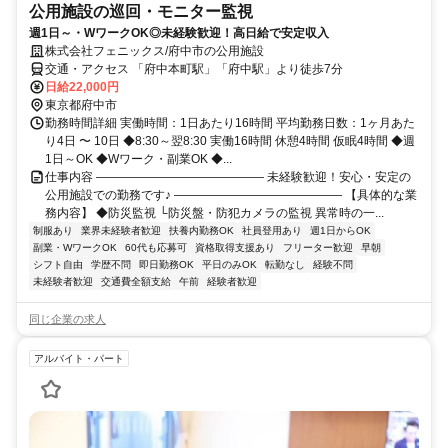
公用施設の巡回・モニター監視
週1日～・WワークOK◎未経験歓迎！高日給で安定収入
株式会社フェニックス/府中市の公用施設
交通・アクセス 「府中本町駅」「府中駅」より徒歩7分
日給22,000円
東京都府中市
勤務時間詳細 実働時間：1日あたり16時間 平均勤務日数：1ヶ月あた
り4日 〜 10日 ◆8:30～翌8:30 実働16時間 休憩4時間 仮眠4時間 ◆週
1日～OK ◆Wワーク・副業OK ◆...
仕事内容 ―――――――――――――― 未経験歓迎！安心・安定の
公用施設での勤務です♪ ―――――――――――――― 【具体的な業
務内容】 ◆防災監視 └防災盤・防犯カメラの監視 異常時の一...
制服あり
業界未経験者歓迎
扶養内勤務OK
社員登用あり
週1日からOK
副業・WワークOK
60代も応募可
資格取得支援あり
フリーター歓迎
早朝
シフト自由
学歴不問
即日勤務OK
平日のみOK
転勤なし
経験不問
未経験者歓迎
交通費全額支給
午前
経験者歓迎
同じ企業の求人
アルバイト・パート