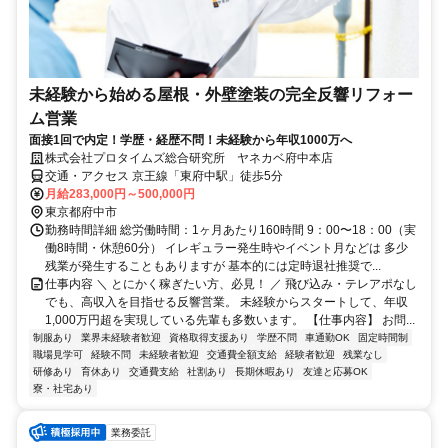
未経験から始める屋根・外壁塗装の完全反響リフォー
ム営業
面接1回で内定！学歴・経歴不問！未経験から年収1000万へ
株式会社プロタイムズ総合研究所 ヤネカベ府中本店
交通・アクセス 京王線「東府中駅」徒歩5分
月給283,000円～500,000円
東京都府中市
勤務時間詳細 総労働時間：1ヶ月あたり160時間 9：00〜18：00（実
働8時間・休憩60分） イレギュラー発生時やイベント月などは 多少
残業が発生することもありますが 基本的には定時退社推奨で...
仕事内容 ＼ とにかく稼ぎたい方、必見！ ／ 飛び込み・テレアポなし
でも、高収入を目指せる反響営業。 未経験からスタートして、年収
1,000万円超を実現している先輩も多数います。 【仕事内容】 お問...
制服あり
業界未経験者歓迎
資格取得支援あり
学歴不問
車通勤OK
固定時間制
職場見学可
経験不問
未経験者歓迎
交通費全額支給
経験者歓迎
残業なし
研修あり
育休あり
交通費支給
社割あり
長期休暇あり
友達と応募OK
寮・社宅あり
業務委託