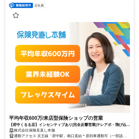
正社員
平均年収600万/来店型保険ショップの営業
【府中くるる店】インセンティブあり|完全反響営業|テレアポ・飛び込み
などの営業活動一切ナシ
株式会社保険見直し本舗
通勤アクセス 京王線「府中駅」南口直結＊原則車通勤可（一部該当