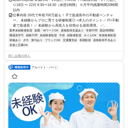
り18日 〜 22日 9:30〜18:30（休憩1時間） ※月平均残業時間20時間
以内
仕事内容 20代で年収700万超も！ ITで急成長中の不動産ベンチャ
ー。 未経験からプロに育てる研修制度◎ ⭐求人のポイント ✅ IT×不動
産で急成長！ ✅ 未経験から高収入を目指せる成長環境。 ✅...
業界未経験者歓迎
副業・WワークOK
資格取得支援あり
学歴不問
固定時間制
職場見学可
経験不問
未経験者歓迎
午前
経験者歓迎
ネイルOK
有資格者歓迎
研修あり
夕方
賞与あり
ブランクOK
交通費支給
長期歓迎
資格取得手当あり
友達と応募OK
同じ企業の求人
アルバイト・パート