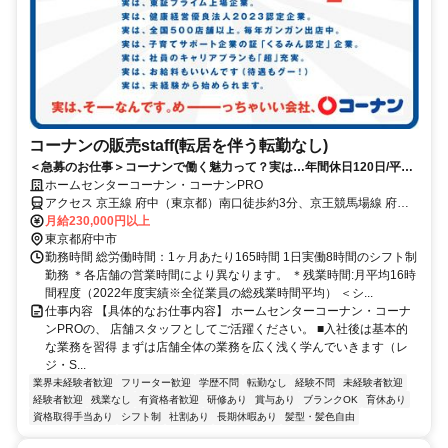
コーナンの販売staff(転居を伴う転勤なし)
＜急募のお仕事＞コーナンで働く魅力って？実は…年間休日120日/平均
残業14時間！
ホームセンターコーナン・コーナンPRO
アクセス 京王線 府中（東京都）南口徒歩約3分、京王競馬場線 府中
競馬正門前徒歩約10分、ＪＲ南武線 府中本町徒歩約11分 【重要】地
月給230,000円以上
域限定職の配属について：ご自身の自宅から片道90分圏内の店舗へ配
東京都府中市
属となります。本求人の勤務地への配属は確約できませんのでご了承
勤務時間 総労働時間：1ヶ月あたり165時間 1日実働8時間のシフト制
ください。
勤務 ＊各店舗の営業時間により異なります。 ＊残業時間:月平均16時
間程度（2022年度実績※全従業員の総残業時間平均） ＜シ...
仕事内容 【具体的なお仕事内容】 ホームセンターコーナン・コーナ
ンPROの、 店舗スタッフとしてご活躍ください。 ■入社後は基本的
な業務を習得 まずは店舗全体の業務を広く浅く学んでいきます（レ
ジ・S...
業界未経験者歓迎
フリーター歓迎
学歴不問
転勤なし
経験不問
未経験者歓迎
経験者歓迎
残業なし
有資格者歓迎
研修あり
賞与あり
ブランクOK
育休あり
資格取得手当あり
シフト制
社割あり
長期休暇あり
髪型・髪色自由