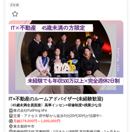
正社員
IT×不動産のルームアドバイザー(未経験歓迎)
〈45歳未満全員面接〉高率インセン×研修制度×残業少な目
株式会社FullFing liFe
交通・アクセス 府中駅から徒歩5分|20代30代が活躍中✨
月給279,000円～1,000,000円
東京都府中市
勤務時間詳細 実働時間：1日あたり8時間 平均勤務日数：1ヶ月あた