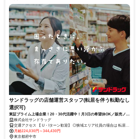
サンドラッグの店舗運営スタッフ(転居を伴う転勤なし
選択可)
東証プライム上場企業！20・30代活躍中！月3日の希望休OK／販売ノル
マなし／年収例32歳SV816万円／販促企画～商品管理など店舗運営がメ
株式会社サンドラッグ
インの仕事
交通アクセス 【 U・Iターン歓迎】 ◎狭域エリア社員の場合は 転居を
伴う転勤はありません。 ◎マイカー通勤OK
月給224,030円～344,430円
東京都府中市