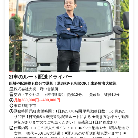
2t車のルート配送ドライバー
距離や配達物も自分で選択！週3休みも相談OK！未経験者大歓迎
株式会社大視 府中営業所
交通・アクセス 「府中本町駅」徒歩12分、「是政駅」徒歩10分
月給280,000円～400,000円
東京都府中市
勤務時間詳細 実働時間：1日あたり8時間 平均勤務日数：1ヶ月あた
り22日 1日実働8ｈ※交替制/配送ルートによる ★働き方は様々な勤務
体制がありますのでご相談ください！ ※残業は1日1h程度あり
仕事内容 ＜＜この求人のポイント＞＞ ■バック配送やカゴ積み配送で
女性、 40代～60代も大活躍！ ■運ぶものや配送距離も選べます！ ■