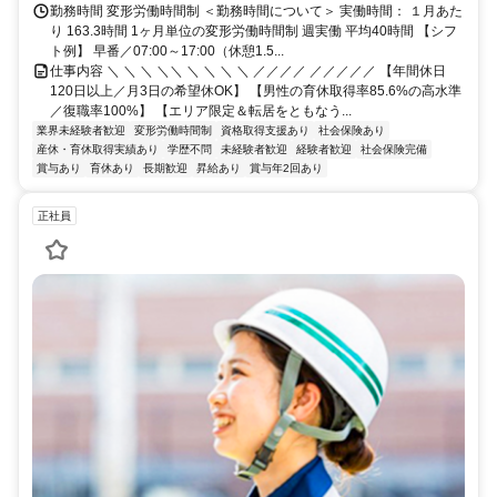
勤務時間 変形労働時間制 ＜勤務時間について＞ 実働時間： １月あた
り 163.3時間 1ヶ月単位の変形労働時間制 週実働 平均40時間 【シフ
ト例】 早番／07:00～17:00（休憩1.5...
仕事内容 ＼ ＼ ＼ ＼＼ ＼ ＼ ＼ ＼ ／／／／ ／／／／／ 【年間休日
120日以上／月3日の希望休OK】 【男性の育休取得率85.6%の高水準
／復職率100%】 【エリア限定＆転居をともなう...
業界未経験者歓迎
変形労働時間制
資格取得支援あり
社会保険あり
産休・育休取得実績あり
学歴不問
未経験者歓迎
経験者歓迎
社会保険完備
賞与あり
育休あり
長期歓迎
昇給あり
賞与年2回あり
正社員