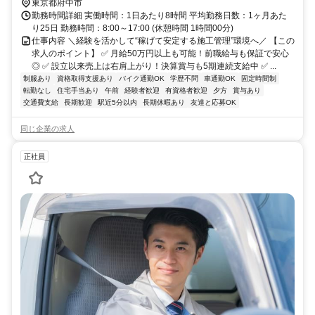
東京都府中市
勤務時間詳細 実働時間：1日あたり8時間 平均勤務日数：1ヶ月あた
り25日 勤務時間：8:00～17:00 (休憩時間 1時間00分)
仕事内容 ＼経験を活かして“稼げて安定する施工管理”環境へ／ 【この
求人のポイント】 ✅ 月給50万円以上も可能！前職給与も保証で安心
◎ ✅ 設立以来売上は右肩上がり！決算賞与も5期連続支給中 ✅ ...
制服あり
資格取得支援あり
バイク通勤OK
学歴不問
車通勤OK
固定時間制
転勤なし
住宅手当あり
午前
経験者歓迎
有資格者歓迎
夕方
賞与あり
交通費支給
長期歓迎
駅近5分以内
長期休暇あり
友達と応募OK
同じ企業の求人
正社員