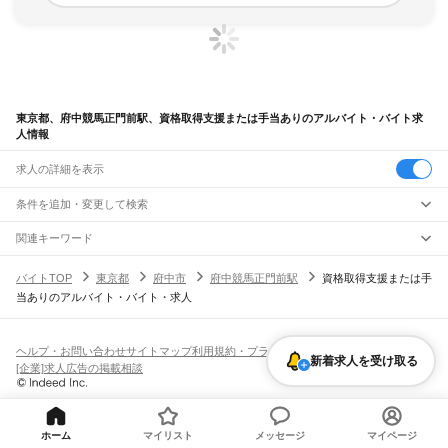
東京都、府中競馬正門前駅、資格取得支援または手当ありのアルバイト・バイト求
人情報
求人の詳細を表示
条件を追加・変更して検索
市区町村を追加・変更
関連キーワード
完全在宅ワーク 全国
シール貼り 在宅
現在地周辺
ガチャガチャ
犬カフェ
東京都
駅を追加・変更
バイトTOP
東京都
府中市
府中競馬正門前駅
資格取得支援または手
東京都
すべて
当ありのアルバイト・バイト・求人
東京23区
すべて
職種を追加・変更
JR東海道本線(東京～熱海)
千代田区
中央区
港区
新宿区
文京区
台東区
墨田区
江東区
品川区
目黒区
大田区
東京駅
新橋駅
品川駅
飲食・フードサービス
世田谷区
渋谷区
中野区
杉並区
豊島区
北区
荒川区
板橋区
練馬区
足立区
葛飾区
特徴を追加・変更
飲食・フードサービス
江戸川区
すべて
ヘルプ・お問い合わせ
サイトマップ
利用規約・プライバシーポリシー
JR山手線
新着求人を受け取る
ホールスタッフ
キッチンスタッフ
皿洗い・洗い場
精肉・鮮魚加工
給食調理
人気
[企業]求人広告の掲載相談
大崎駅
五反田駅
目黒駅
恵比寿駅
渋谷駅
原宿駅
代々木駅
新宿駅
新大久保駅
八王子市
立川市
武蔵野市
三鷹市
青梅市
府中市
昭島市
調布市
町田市
小金井市
雇用形態を追加・変更
パン屋（ベーカリー）
フードカウンター販売員
バー（BAR）・バーテンダー
日払いOK
高校生歓迎
学生歓迎
深夜の仕事
髪型・髪色自由
ひげOK
ネイルOK
高田馬場駅
目白駅
池袋駅
大塚駅
巣鴨駅
駒込駅
田端駅
西日暮里駅
日暮里駅
鶯谷駅
小平市
日野市
東村山市
国分寺市
国立市
福生市
狛江市
東大和市
清瀬市
飲食店補助（開店・閉店準備）
飲食店（店長・マネージャー）
ピアスOK
アルバイト・パート
履歴書不要
オープニングスタッフ
留学生・外国人活躍中
上野駅
御徒町駅
秋葉原駅
神田駅
東京駅
有楽町駅
新橋駅
浜松町駅
田町駅
東久留米市
武蔵村山市
多摩市
稲城市
羽村市
あきる野市
西東京市
大島町
利島村
都道府県を変更
営業・販売
勤務期間
正社員
高輪ゲートウェイ駅
品川駅
新島村
神津島村
三宅村
御蔵島村
八丈町
青ヶ島村
小笠原村
西多摩郡
営業・販売
すべて
短期
契約社員
単発・1日OK
長期
期間限定（春夏冬休み等）
ホーム
マイリスト
メッセージ
マイページ
JR南武線
営業
テレフォンアポインター（テレアポ）
ルートセールス
コンビニ