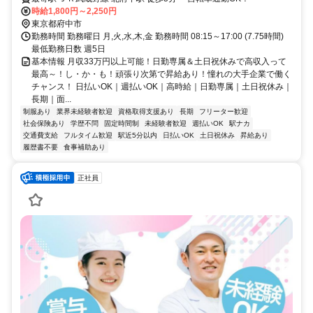
時給1,800円～2,250円
東京都府中市
勤務時間 勤務曜日 月,火,水,木,金 勤務時間 08:15～17:00 (7.75時間)
最低勤務日数 週5日
基本情報 月収33万円以上可能！日勤専属＆土日祝休みで高収入って
最高～！し・か・も！頑張り次第で昇給あり！憧れの大手企業で働く
チャンス！ 日払いOK｜週払いOK｜高時給｜日勤専属｜土日祝休み｜
長期｜面...
制服あり
業界未経験者歓迎
資格取得支援あり
長期
フリーター歓迎
社会保険あり
学歴不問
固定時間制
未経験者歓迎
週払いOK
駅ナカ
交通費支給
フルタイム歓迎
駅近5分以内
日払いOK
土日祝休み
昇給あり
履歴書不要
食事補助あり
正社員