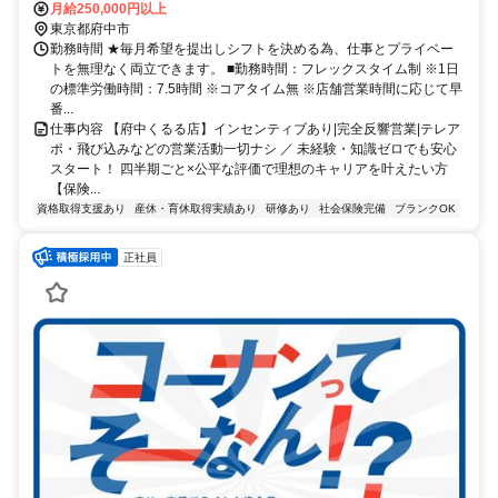
しない店舗あり※ご相談ください）
月給250,000円以上
東京都府中市
勤務時間 ★毎月希望を提出しシフトを決める為、仕事とプライベー
トを無理なく両立できます。 ■勤務時間：フレックスタイム制 ※1日
の標準労働時間：7.5時間 ※コアタイム無 ※店舗営業時間に応じて早
番...
仕事内容 【府中くるる店】インセンティブあり|完全反響営業|テレア
ポ・飛び込みなどの営業活動一切ナシ ／ 未経験・知識ゼロでも安心
スタート！ 四半期ごと×公平な評価で理想のキャリアを叶えたい方
【保険...
資格取得支援あり
産休・育休取得実績あり
研修あり
社会保険完備
ブランクOK
正社員