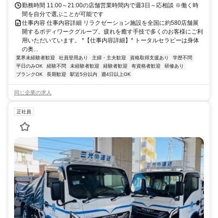
勤務時間 11:00～21:00の店舗営業時間内で週3日～応相談 ※働く時
間を自分で選ぶことが可能です
仕事内容 仕事内容詳細 リラクゼーション施設を全国に約580店舗展
開するボディワークグループ。疲れを癒す手技で多くのお客様にご利
用いただいています。 *【仕事内容詳細】* トータルセラピーは身体
の奥...
業界未経験者歓迎
社員登用あり
主婦・主夫歓迎
資格取得支援あり
学歴不問
平日のみOK
経験不問
未経験者歓迎
経験者歓迎
有資格者歓迎
研修あり
ブランクOK
長期歓迎
駅近5分以内
週4日以上OK
同じ企業の求人
正社員