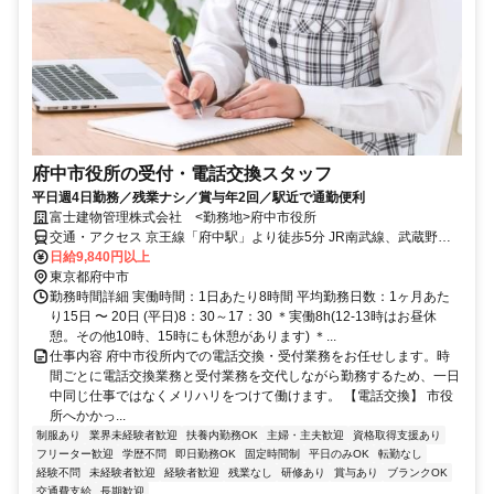
府中市役所の受付・電話交換スタッフ
平日週4日勤務／残業ナシ／賞与年2回／駅近で通勤便利
富士建物管理株式会社 <勤務地>府中市役所
交通・アクセス 京王線「府中駅」より徒歩5分 JR南武線、武蔵野線
「府中本町駅」より徒歩3分
日給9,840円以上
東京都府中市
勤務時間詳細 実働時間：1日あたり8時間 平均勤務日数：1ヶ月あた
り15日 〜 20日 (平日)8：30～17：30 ＊実働8h(12-13時はお昼休
憩。その他10時、15時にも休憩があります) ＊...
仕事内容 府中市役所内での電話交換・受付業務をお任せします。時
間ごとに電話交換業務と受付業務を交代しながら勤務するため、一日
中同じ仕事ではなくメリハリをつけて働けます。 【電話交換】 市役
所へかかっ...
制服あり
業界未経験者歓迎
扶養内勤務OK
主婦・主夫歓迎
資格取得支援あり
フリーター歓迎
学歴不問
即日勤務OK
固定時間制
平日のみOK
転勤なし
経験不問
未経験者歓迎
経験者歓迎
残業なし
研修あり
賞与あり
ブランクOK
交通費支給
長期歓迎