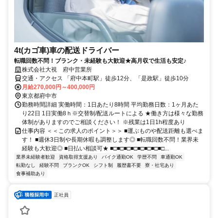
4t(カゴ車)車の配送ドライバー
転職回数不問！ブランク・未経験も大歓迎★高月収で生活も安定♪
株式会社大視 府中営業所
交通・アクセス 「府中本町駅」徒歩12分、「是政駅」徒歩10分
月給270,000円～400,000円
東京都府中市
勤務時間詳細 実働時間：1日あたり8時間 平均勤務日数：1ヶ月あた
り22日 1日実働8ｈ※交替制/配送ルートによる ★働き方は様々な勤務
体制がありますのでご相談ください！ ※残業は1日1h程度あり
仕事内容 ＜＜この求人のポイント＞＞ ■運ぶものや配送距離も選べま
す！ ■週休3日制や長期休暇も調整します◎ ■転職回数不問！業界未
経験も大歓迎◎ ■日払い相談可★ ■□■□■□■□■□■□■□■□...
業界未経験者歓迎
資格取得支援あり
バイク通勤OK
学歴不問
車通勤OK
転勤なし
経験不問
ブランクOK
シフト制
履歴書不要
寮・社宅あり
食事補助あり
正社員