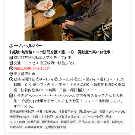
ホームヘルパー
未経験･無資格ＯＫの訪問介護！週1～◎！貢献度の高いお仕事！
特定非営利活動法人アクティブ府中
交通・アクセス 京王線府中駅徒歩3分
時給1,650円～2,150円
東京都府中市
勤務時間詳細 ①9～15時 ②15～21時 ③21～翌9時 ※週1日～・1日5
時間～ＯＫ ※シフト自由 ※平日・土日のみOK ※短時間勤務OK ※副
業・扶養内勤務OK ※時間・日数・曜日相談OK ※ロ...
仕事内容 +:-:+:-:+:-:+:-:+:-:+:-:+:-:+:-:+:-: 訪問介護スタッフさんを大募
集！ 介護のお仕事が初めての方も大歓迎！ フォロー体制整っていま
す◎ +:-:+:-...
業界未経験者歓迎
扶養内勤務OK
社員登用あり
週1日からOK
副業・WワークOK
土日祝のみOK
主婦・主夫歓迎
資格取得支援あり
フリーター歓迎
早朝
シフト自由
学歴不問
即日勤務OK
職場見学可
平日のみOK
学生歓迎
転勤なし
経験不問
未経験者歓迎
交通費全額支給