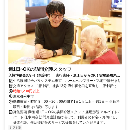
週1日~OKの訪問介護スタッフ
入協準備金3万円（規定有）！直行直帰・週１日からOK！実務経験未経
験者・ブランクある方OK♪
生活協同組合パルシステム東京 ホームヘルプサービス府中陽だまり
交通アクセス 「府中駅」徒歩13分 府中駅北口を直進し、府中駅北口
交差点を右折。 府中警察署前交差点を左折し、500メートル直進する
時給1,230円以上
と府中公園が見えます。 府中公園に沿って右折すると野菜ソムリエ
東京都府中市
の店蕪木商店が見えますので、そのT字路を左折し直進。 稲荷木公園
勤務曜日・時間 8：00～20：00の間で1日1ｈ以上 ※週1日～ ※勤務
を過ぎてすぐの交差点を右折し道なりに進んでいただくと右手に事業
曜日・時間は相談に応じます！
所がございます。 近隣には、十全交通株式会社や幸町けやき薬局な
募集要項 職種 週1日～OKの訪問介護スタッフ 雇用形態 アルバイト /
どがあります。
パート 仕事内容 訪問介護計画に沿って、利用者のお宅へお伺いし、
身体介護、生活援助等のサービス提供をしていただきます。
シフト制