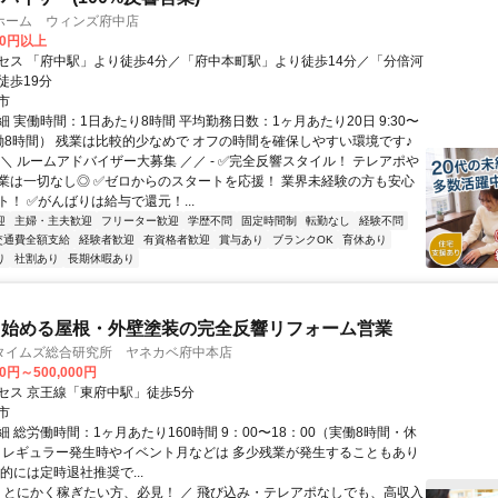
ホーム ウィンズ府中店
00円以上
セス 「府中駅」より徒歩4分／「府中本町駅」より徒歩14分／「分倍河
徒歩19分
市
 実働時間：1日あたり8時間 平均勤務日数：1ヶ月あたり20日 9:30〜
（実働8時間） 残業は比較的少なめで オフの時間を確保しやすい環境です♪
＼ ルームアドバイザー大募集 ／／ - ✅完全反響スタイル！ テレアポや
業は一切なし◎ ✅ゼロからのスタートを応援！ 業界未経験の方も安心
！ ✅がんばりは給与で還元！...
迎
主婦・主夫歓迎
フリーター歓迎
学歴不問
固定時間制
転勤なし
経験不問
交通費全額支給
経験者歓迎
有資格者歓迎
賞与あり
ブランクOK
育休あり
り
社割あり
長期休暇あり
ら始める屋根・外壁塗装の完全反響リフォーム営業
タイムズ総合研究所 ヤネカベ府中本店
00円～500,000円
セス 京王線「東府中駅」徒歩5分
市
 総労働時間：1ヶ月あたり160時間 9：00〜18：00（実働8時間・休
 イレギュラー発生時やイベント月などは 多少残業が発生することもあり
的には定時退社推奨で...
＼ とにかく稼ぎたい方、必見！ ／ 飛び込み・テレアポなしでも、高収入