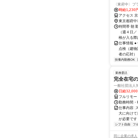
〈東府中〉プ
時給1,230
アクセス 京
東京都府中
時間帯 朝
（週４日／
検が入る際
仕事情報 
点検（建物
者の応対） 
扶養内勤務OK
業務委託
完全在宅
一般社団法人
日給32,00
フルリモー
勤務時間・曜
仕事内容:
大に向けて
が必要です！
シフト自由
フ
同じ企業の求人