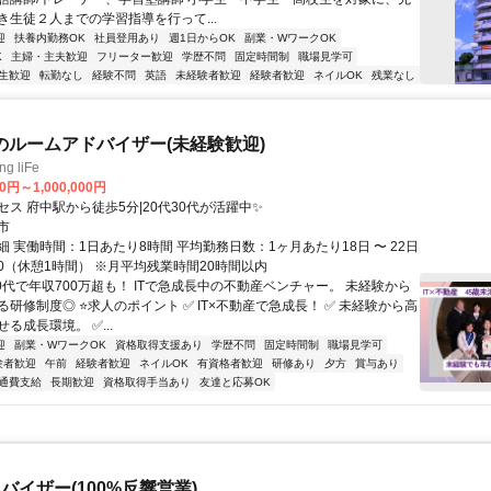
き生徒２人までの学習指導を行って...
迎
扶養内勤務OK
社員登用あり
週1日からOK
副業・WワークOK
K
主婦・主夫歓迎
フリーター歓迎
学歴不問
固定時間制
職場見学可
生歓迎
転勤なし
経験不問
英語
未経験者歓迎
経験者歓迎
ネイルOK
残業なし
産のルームアドバイザー(未経験歓迎)
g liFe
0円～1,000,000円
ス 府中駅から徒歩5分|20代30代が活躍中✨
市
 実働時間：1日あたり8時間 平均勤務日数：1ヶ月あたり18日 〜 22日
8:30（休憩1時間） ※月平均残業時間20時間以内
0代で年収700万超も！ ITで急成長中の不動産ベンチャー。 未経験から
研修制度◎ ⭐求人のポイント ✅ IT×不動産で急成長！ ✅ 未経験から高
る成長環境。 ✅...
迎
副業・WワークOK
資格取得支援あり
学歴不問
固定時間制
職場見学可
験者歓迎
午前
経験者歓迎
ネイルOK
有資格者歓迎
研修あり
夕方
賞与あり
通費支給
長期歓迎
資格取得手当あり
友達と応募OK
バイザー(100%反響営業)