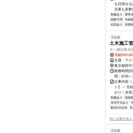
を目指せる
先輩も多数い
制服あり
業界
経験不問
未経
社割あり
長期
正社員
土木施工管
大一建設株式
月給500,0
交通・アク
東京都府中
勤務時間詳
間：8:00～
仕事内容 
ト】 ✅ 
がり！決算賞
制服あり
資格
住宅手当あり
駅近5分以内
長
同じ企業の求人
正社員