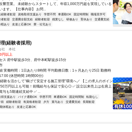
反響営業。 未経験からスタートして、年収1,000万円超を実現している
ます。 【仕事内容】 お問...
未経験者歓迎
資格取得支援あり
学歴不問
車通勤OK
固定時間制
職場見学可
験者歓迎
交通費全額支給
経験者歓迎
残業なし
研修あり
育休あり
交通費支給
休暇あり
友達と応募OK
寮・社宅あり
理(経験者採用)
会社 本社
00円以上
セス 府中駅徒歩3分、府中本町駅徒歩15分
市
細 実働時間：1日あたり8時間 平均勤務日数：1ヶ月あたり25日 勤務時
17:00 (休憩時間 1時間00分)
＼経験を活かして“稼げて安定する施工管理”環境へ／ 【この求人のポイン
月給50万円以上も可能！前職給与も保証で安心◎ ✅ 設立以来売上は右肩上
与も5期連続支給中 ✅ ...
取得支援あり
バイク通勤OK
学歴不問
車通勤OK
固定時間制
転勤なし
午前
経験者歓迎
有資格者歓迎
夕方
賞与あり
交通費支給
長期歓迎
期休暇あり
友達と応募OK