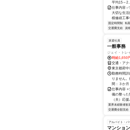
平均15～2..
仕事内容 
大切な生活
模修繕工事
固定時間制
転
交通費支給
資
派遣社員
一般事務
ジェイ・トレイ
時給1,650
交通・アク
東京都府中
勤務時間詳細
りません。
間：３か月－
仕事内容 
備の整った
（夫）応援
業界未経験者歓
交通費全額支給
アルバイト・パ
マンショ