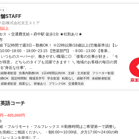
ート
舗STAFF
中店/株式会社京王ストア
6円以上
セス ＜交通費支給＞府中駅 徒歩1分 ★社割あり★
市
 下記時間で週3日～勤務OK！ ※22時以降/18歳以上(労働基準法) 【レ
:00~18:00 ・18:00~23:15 【惣菜部門】 ・8:00∼13:00 【青果...
／ いつものスーパーが、働きやすい職場に◎ 「接客の仕事が好き」 「モ
が得意」 どちらのタイプも活躍できます！ ＼ 地域のお客様の毎日の買
“身近な仕事”。 ...
未経験者歓迎
扶養内勤務OK
1日4時間以内OK
主婦・主夫歓迎
フリーター歓迎
勤務OK
固定時間制
職場見学可
学生歓迎
転勤なし
経験不問
未経験者歓迎
経験者歓迎
残業なし
研修あり
ブランクOK
交通費支給
な英語コーチ
0円～405,000円
ト
細 ・フルリモート・フルフレックス ※勤務時間はご希望第一で調整し
気軽にご相談ください。 ・朝6:00〜10:00頃、夕方17:00〜24:00の時
レッスンを提供して...