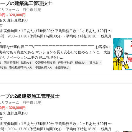
ループの建築施工管理技士
工リフォーム 府中市 現場
00円～320,000円
セス 直行直帰あり
市
細 実働時間：1日あたり7時間30分 平均勤務日数：1ヶ月あたり20日 〜
間：9:00～17:30 (休憩時間1時間00分) ・平均終了時刻18:30 ・残業月
.
✅簡単な仕事内容 ￣￣V￣￣￣￣￣￣￣￣￣￣￣￣￣￣￣￣￣ お客様の
拠点であり資産である マンションを長く安心して住めるように、 大規
やリノベーション工事の 施工管理を行...
り
固定時間制
転勤なし
交通費全額支給
経験者歓迎
研修あり
賞与あり
費支給
資格取得手当あり
長期休暇あり
土日祝休み
ープの2級建築施工管理技士
工リフォーム 府中市 現場
00円～320,000円
セス 直行直帰あり
市
細 実働時間：1日あたり7時間30分 平均勤務日数：1ヶ月あたり20日 〜
間：9:00～17:30 (休憩時間1時間00分) ・平均終了時刻18:30 ・残業月