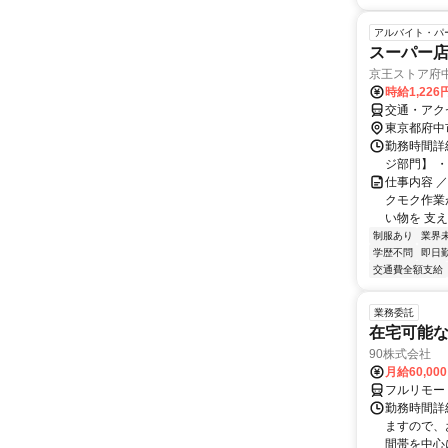
アルバイト・パ
スーパー店
京王ストア府
時給1,22
交通・アク
東京都府中
勤務時間詳細
ジ部門】 ・10
仕事内容 
クモク作業
い物を 支える
制服あり
業界
学歴不問
即日
交通費全額支給
業務委託
在宅可能
90株式会社
月給60,00
フルリモー
勤務時間詳
ますので、お
間帯を中心に