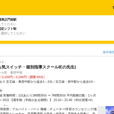
競馬正門前駅
してください
固定シフト制
を選択してください
条件保
ート
る気スイッチ・個別指導スクールIEの先生)
ルIE 東府中校
2,100円～3,180円（授業 90分）
セス 京王線・東府中駅から徒歩1～2分／京王線・府中駅から徒歩14～
市
 実働時間：1日あたり1時間30分 〜 7時間30分 平均勤務日数：1ヶ月
〜 20日 【通常期（学校がある期間）】 15:10～21:40（90分授業×4）
→...
雇用形態：アルバイト・パート 職種：チューター/学習カウンセリング/進
語講師/トレーナー、学習塾講師 小学生・中学生・高校生を対象に、先