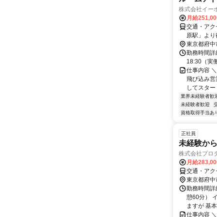
株式会社イー
月給251,0
交通・アク
原駅」より
東京都府中
勤務時間詳細
18:30
仕事内容 ＼
飛び込み営
してスタート
業界未経験者歓
未経験者歓迎
資格取得手当あ
正社員
未経験か
株式会社プロ
月給283,0
交通・アク
東京都府中
勤務時間詳細
憩60分）
ますが 基本
仕事内容 