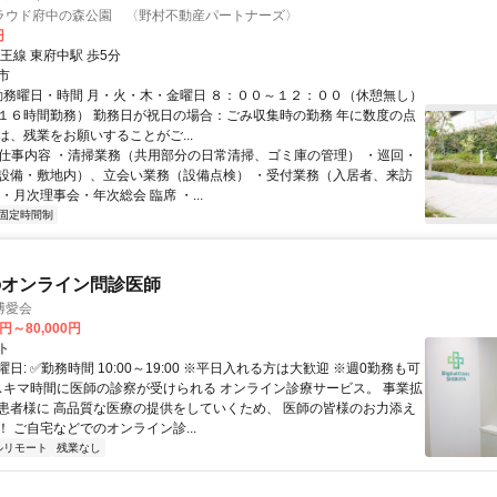
ラウド府中の森公園 〈野村不動産パートナーズ〉
円
王線 東府中駅 歩5分
市
 勤務曜日・時間 月・火・木・金曜日 ８：００～１２：００（休憩無し）
１６時間勤務） 勤務日が祝日の場合：ごみ収集時の勤務 年に数度の点
は、残業をお願いすることがご...
● 仕事内容 ・清掃業務（共用部分の日常清掃、ゴミ庫の管理） ・巡回・
設備・敷地内）、立会い業務（設備点検） ・受付業務（入居者、来訪
・月次理事会・年次総会 臨席 ・...
固定時間制
のオンライン問診医師
博愛会
0円～80,000円
ト
日: ✅勤務時間 10:00～19:00 ※平日入れる方は大歓迎 ※週0勤務も可
 スキマ時間に医師の診察が受けられる オンライン診療サービス。 事業拡
患者様に 高品質な医療の提供をしていくため、 医師の皆様のお力添え
 ご自宅などでのオンライン診...
ルリモート
残業なし