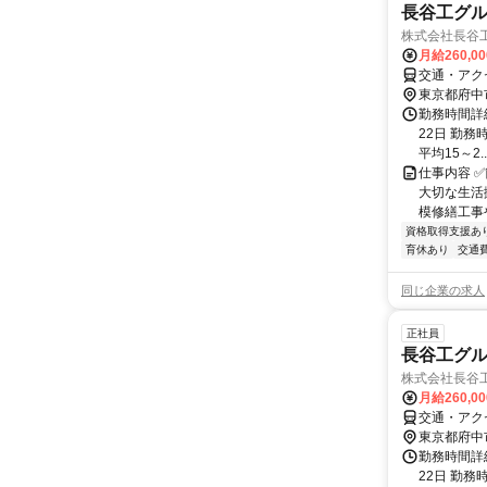
長谷工グ
株式会社長谷
月給260,0
交通・アク
東京都府中
勤務時間詳
22日 勤務時
平均15～2..
仕事内容 
大切な生活
模修繕工事
資格取得支援あ
育休あり
交通
同じ企業の求人
正社員
長谷工グル
株式会社長谷
月給260,0
交通・アク
東京都府中
勤務時間詳
22日 勤務時