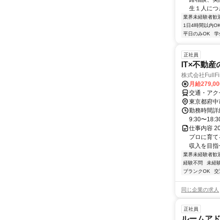
生１人につ
業界未経験者歓
1日4時間以内O
平日のみOK
学
正社員
IT×不動
株式会社FullFin
月給279,00
交通・アクセ
東京都府中
勤務時間詳細
9:30〜1
仕事内容 2
プロに育てる
収入を目指せ
業界未経験者歓
経験不問
未経
ブランクOK
交
同じ企業の求人
正社員
ルームアド