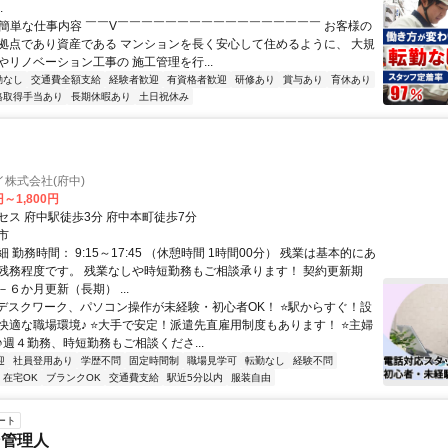
.
✅簡単な仕事内容 ￣￣V￣￣￣￣￣￣￣￣￣￣￣￣￣￣￣￣￣ お客様の
拠点であり資産である マンションを長く安心して住めるように、 大規
やリノベーション工事の 施工管理を行...
勤なし
交通費全額支給
経験者歓迎
有資格者歓迎
研修あり
賞与あり
育休あり
格取得手当あり
長期休暇あり
土日祝休み
株式会社(府中)
円～1,800円
セス 府中駅徒歩3分 府中本町徒歩7分
市
 勤務時間： 9:15～17:45 （休憩時間 1時間00分） 残業は基本的にあ
残務程度です。 残業なしや時短勤務もご相談承ります！ 契約更新期
６か月更新（長期） ...
⭐デスクワーク、パソコン操作が未経験・初心者OK！ ⭐駅からすぐ！設
快適な職場環境♪ ⭐大手で安定！派遣先直雇用制度もあります！ ⭐主婦
♪週４勤務、時短勤務もご相談くださ...
迎
社員登用あり
学歴不問
固定時間制
職場見学可
転勤なし
経験不問
在宅OK
ブランクOK
交通費支給
駅近5分以内
服装自由
ート
ン管理人