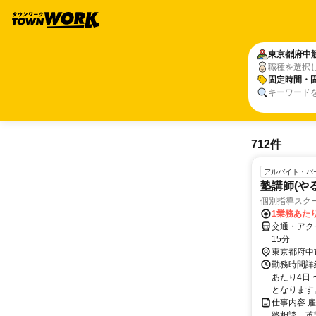
東京都
府中
職種を選択
固定時間・
キーワード
712件
アルバイト・パ
塾講師(や
個別指導スクー
1業務あたり 
交通・アク
15分
東京都府中
勤務時間詳細
あたり4日 
となります。 
仕事内容 
路相談、英