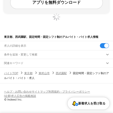
アプリを無料ダウンロード
東京都、西武園駅、固定時間・固定シフト制のアルバイト・バイト求人情報
求人の詳細を表示
条件を追加・変更して検索
市区町村を追加・変更
関連キーワード
完全在宅ワーク 全国
シール貼り 在宅
現在地周辺
ガチャガチャ
犬カフェ
東京都
駅を追加・変更
バイトTOP
東京都
東村山市
西武園駅
固定時間・固定シフト制のア
東京都
すべて
ルバイト・バイト・求人
東京23区
すべて
職種を追加・変更
JR東海道本線(東京～熱海)
千代田区
中央区
港区
新宿区
文京区
台東区
墨田区
江東区
品川区
目黒区
大田区
東京駅
新橋駅
品川駅
飲食・フードサービス
世田谷区
渋谷区
中野区
杉並区
豊島区
北区
荒川区
板橋区
練馬区
足立区
葛飾区
特徴を追加・変更
飲食・フードサービス
江戸川区
すべて
ヘルプ・お問い合わせ
サイトマップ
利用規約・プライバシーポリシー
JR山手線
ホールスタッフ
キッチンスタッフ
皿洗い・洗い場
精肉・鮮魚加工
給食調理
人気
[企業]求人広告の掲載相談
大崎駅
五反田駅
目黒駅
恵比寿駅
渋谷駅
原宿駅
代々木駅
新宿駅
新大久保駅
八王子市
立川市
武蔵野市
三鷹市
青梅市
府中市
昭島市
調布市
町田市
小金井市
雇用形態を追加・変更
パン屋（ベーカリー）
フードカウンター販売員
バー（BAR）・バーテンダー
日払いOK
高校生歓迎
学生歓迎
深夜の仕事
髪型・髪色自由
ひげOK
ネイルOK
高田馬場駅
目白駅
池袋駅
大塚駅
巣鴨駅
駒込駅
田端駅
西日暮里駅
日暮里駅
鶯谷駅
小平市
日野市
東村山市
国分寺市
国立市
福生市
狛江市
東大和市
清瀬市
飲食店補助（開店・閉店準備）
飲食店（店長・マネージャー）
新着求人を受け取る
ピアスOK
アルバイト・パート
履歴書不要
オープニングスタッフ
留学生・外国人活躍中
上野駅
御徒町駅
秋葉原駅
神田駅
東京駅
有楽町駅
新橋駅
浜松町駅
田町駅
東久留米市
武蔵村山市
多摩市
稲城市
羽村市
あきる野市
西東京市
大島町
利島村
都道府県を変更
営業・販売
勤務期間
正社員
高輪ゲートウェイ駅
品川駅
新島村
神津島村
三宅村
御蔵島村
八丈町
青ヶ島村
小笠原村
西多摩郡
営業・販売
すべて
短期
契約社員
単発・1日OK
長期
期間限定（春夏冬休み等）