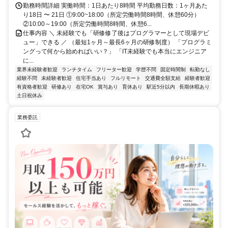
勤務時間詳細 実働時間：1日あたり8時間 平均勤務日数：1ヶ月あた
り18日 〜 21日 ①9:00~18:00（所定労働時間8時間、休憩60分）
②10:00～19:00（所定労働時間8時間、休憩6...
仕事内容 ＼ 未経験でも「研修修了後はプログラマーとして現場デビ
ュー」できる ／ （最短1ヶ月～最長6ヶ月の研修制度） 「プログラミ
ングって何から始めればいい？」 「IT未経験でも本当にエンジニア
に...
業界未経験者歓迎
ランチタイム
フリーター歓迎
学歴不問
固定時間制
転勤なし
経験不問
未経験者歓迎
住宅手当あり
フルリモート
交通費全額支給
経験者歓迎
有資格者歓迎
研修あり
在宅OK
賞与あり
育休あり
駅近5分以内
長期休暇あり
土日祝休み
業務委託