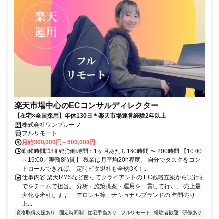
楽天市場中心のECコンサルディレクター
【在宅×全国採用】年休130日＊楽天市場運営経験2年以上
株式会社ワンプルーフ
フルリモート
月給300,000円～600,000円
勤務時間詳細 総労働時間：1ヶ月あたり160時間 〜 200時間 【10:00
～19:00／実働8時間】 残業は月平均20h程度。 自分でタスクをコン
トロールできれば、 定時ピタ退社も全然OK！...
仕事内容 楽天RMSなど使ってクライアントの EC戦略立案から実行ま
でをチームで担当。 分析・施策提案・運用を一貫して行い、 売上最
大化を牽引します。 デロンギ等、ナショナルブランドの 年間売り
上...
資格取得支援あり
固定時間制
住宅手当あり
フルリモート
経験者歓迎
研修あり