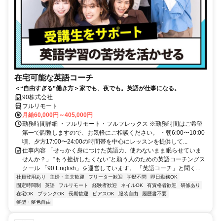
在宅可能な英語コーチ
＜“自由すぎる”働き方＞家でも、夜でも。英語が仕事になる。
90株式会社
フルリモート
月給60,000円～405,000円
勤務時間詳細 ・フルリモート・フルフレックス ※勤務時間はご希望
第一で調整しますので、お気軽にご相談ください。 ・朝6:00〜10:00
頃、夕方17:00〜24:00の時間帯を中心にレッスンを提供して...
仕事内容 「せっかく身につけた英語力、使わないまま眠らせていま
せんか？」 “もう挫折したくない”と願う人のための英語コーチングス
クール 「90 English」を運営しています。 「英語コーチ」と聞く...
社員登用あり
主婦・主夫歓迎
フリーター歓迎
学歴不問
即日勤務OK
固定時間制
英語
フルリモート
経験者歓迎
ネイルOK
有資格者歓迎
研修あり
在宅OK
ブランクOK
長期歓迎
ピアスOK
服装自由
履歴書不要
髪型・髪色自由