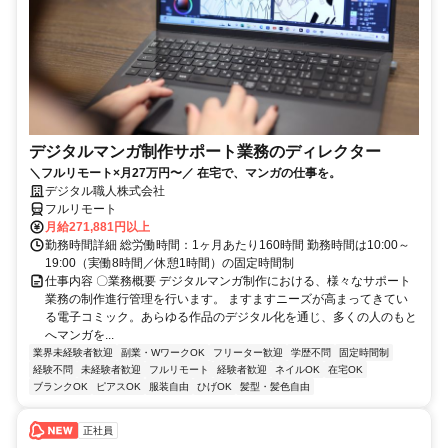
デジタルマンガ制作サポート業務のディレクター
＼フルリモート×月27万円〜／ 在宅で、マンガの仕事を。
デジタル職人株式会社
フルリモート
月給271,881円以上
勤務時間詳細 総労働時間：1ヶ月あたり160時間 勤務時間は10:00～
19:00（実働8時間／休憩1時間）の固定時間制
仕事内容 〇業務概要 デジタルマンガ制作における、様々なサポート
業務の制作進行管理を行います。 ますますニーズが高まってきてい
る電子コミック。あらゆる作品のデジタル化を通じ、多くの人のもと
へマンガを...
業界未経験者歓迎
副業・WワークOK
フリーター歓迎
学歴不問
固定時間制
経験不問
未経験者歓迎
フルリモート
経験者歓迎
ネイルOK
在宅OK
ブランクOK
ピアスOK
服装自由
ひげOK
髪型・髪色自由
正社員