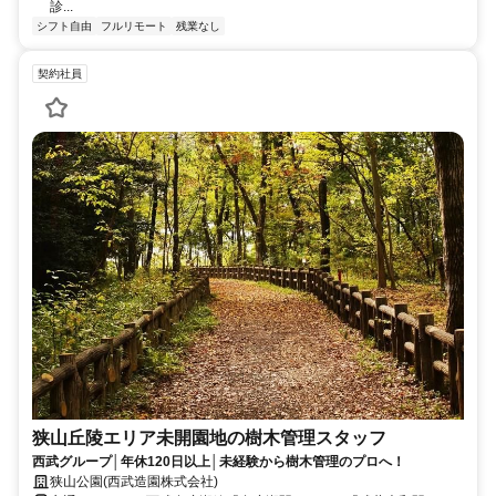
診...
シフト自由
フルリモート
残業なし
契約社員
狭山丘陵エリア未開園地の樹木管理スタッフ
西武グループ│年休120日以上│未経験から樹木管理のプロへ！
狭山公園(西武造園株式会社)