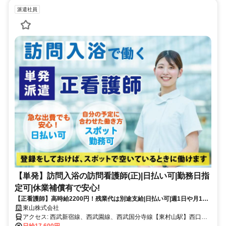
派遣社員
【単発】訪問入浴の訪問看護師(正)|日払い可|勤務日指
定可|休業補償有で安心!
【正看護師】高時給2200円！残業代は別途支給|日払い可|週1日や月1回
～の単発勤務OK|即日勤務可能|1日8hのスポットワーク【東村山駅】
東山株式会社
(17954-39-9)
アクセス: 西武新宿線、西武園線、西武国分寺線【東村山駅】西口か
ら徒歩9分
日給17,600円