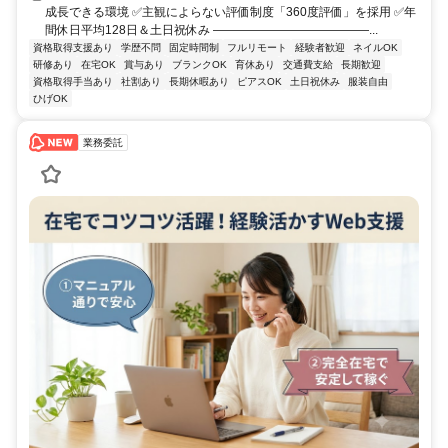
成長できる環境 ✅主観によらない評価制度「360度評価」を採用 ✅年
間休日平均128日＆土日祝休み ―――――――――――――...
資格取得支援あり
学歴不問
固定時間制
フルリモート
経験者歓迎
ネイルOK
研修あり
在宅OK
賞与あり
ブランクOK
育休あり
交通費支給
長期歓迎
資格取得手当あり
社割あり
長期休暇あり
ピアスOK
土日祝休み
服装自由
ひげOK
業務委託