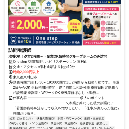
訪問看護師
准看OK！夕方2時間～・副業OK短時間グループホームのみ訪問
One step 訪問看護リハビリステーション 東村山
交通・アクセス ●東村山駅より徒歩10分
時給2,000円以上
東京都東村山市
勤務時間詳細 15:30～19:00の間で1日2時間から勤務可能です。 ※週
2日からOK ※勤務開始時間・終了時間は相談可能 ※曜日固定勤務も
相談可能 ※副業・WワークOK ※残業ほぼなし ＜勤務...
仕事内容 ━━━━━━━━━━━━━━━ 求人のポイント
━━━━━━━━━━━━━━━ ＼本業が終わった後の副業に／
「看護師資格を活かして収入を増やしたい」 「仕事が終わった後に2
時間だけ働き...
短期（3ヵ月以内）
扶養内勤務OK
副業・WワークOK
主婦・主夫歓迎
60代も応募可
バイク通勤OK
学歴不問
車通勤OK
経験者歓迎
残業なし
有資格者歓迎
夕方
ブランクOK
長期歓迎
フルタイム歓迎
週2・3日からOK