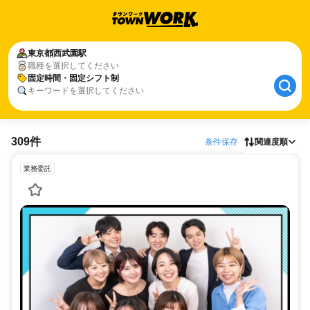
東京都
西武園駅
職種を選択してください
固定時間・固定シフト制
キーワードを選択してください
309件
条件保存
関連度順
業務委託