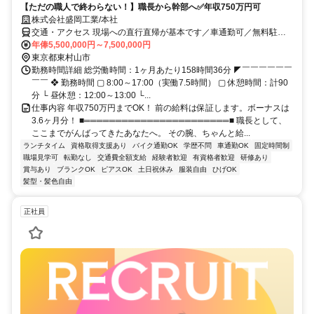
【ただの職人で終わらない！】職長から幹部へ✅年収750万円可
株式会社盛岡工業/本社
交通・アクセス 現場への直行直帰が基本です／車通勤可／無料駐車
場あり／バイク、自転車通勤可／転勤なし
年俸5,500,000円～7,500,000円
東京都東村山市
勤務時間詳細 総労働時間：1ヶ月あたり158時間36分 ◤￣￣￣￣￣￣
￣￣ ❖ 勤務時間 ▢ 8:00～17:00（実働7.5時間） ▢ 休憩時間：計90
分 └ 昼休憩：12:00～13:00 └...
仕事内容 年収750万円までOK！ 前の給料は保証します。ボーナスは
3.6ヶ月分！ ■═══════════════════════■ 職長として、
ここまでがんばってきたあなたへ。 その腕、ちゃんと給...
ランチタイム
資格取得支援あり
バイク通勤OK
学歴不問
車通勤OK
固定時間制
職場見学可
転勤なし
交通費全額支給
経験者歓迎
有資格者歓迎
研修あり
賞与あり
ブランクOK
ピアスOK
土日祝休み
服装自由
ひげOK
髪型・髪色自由
正社員