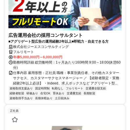
広告運用会社の採用コンサルタント
■アグリゲート型広告の運用経験2年以上■即戦力・自走できる方
株式会社ジーエスコンサルティング
フルリモート
年俸5,000,000円～6,000,000円
勤務時間詳細 総労働時間：1ヶ月あたり160時間 9:00～18:00(休憩60
分)
仕事内容 雇用形態：正社員 職種：事業別責任者、その他カスタマー
サクセス、カスタマーサクセスマネージャー ／ 【経験者限定・実務
経験2年以上必須】 ・Indeed、求人ボックスなど アグリゲート型...
資格取得支援あり
固定時間制
転勤なし
フルリモート
交通費全額支給
経験者歓迎
研修あり
在宅OK
育休あり
交通費支給
長期歓迎
資格取得手当あり
長期休暇あり
土日祝休み
正社員