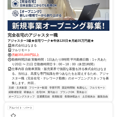
完全在宅のアジャスター職
アジャスター3級★在宅ワーク★年休120日★月給35万円超★
株式会社はなまる
フルリモート
月給355,000円以上
勤務時間詳細 実働時間：1日あたり8時間 平均勤務日数：1ヶ月あた
り20日 〜 21日 ⏰勤務時間⏰ 9：00～18：00（休憩1時間）
仕事内容 自動車買取・販売業界で強固な基盤を誇る株式会社はなま
る。当社は、高度な専門知識を持つあなたをお迎えするため、アジャ
スター職（完全在宅・テレワーク勤務）のオープニングスタッフを募
集します。外回...
主婦・主夫歓迎
フリーター歓迎
学歴不問
固定時間制
転勤なし
フルリモート
経験者歓迎
研修あり
在宅OK
賞与あり
ブランクOK
育休あり
オープニングスタッフ
交通費支給
長期歓迎
長期休暇あり
土日祝休み
服装自由
アルバイト・パート