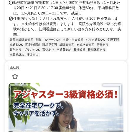
勤務時間詳細 実働時間：1日あたり8時間 平均勤務日数：1ヶ月あた
り20日 〜 21日 8:30～17:30 実働8時間、休憩60分。 平均勤務日数
は、 1か月あたり20日～21日です。 残業...
仕事内容 ＼新しく入社される方へ／ 入社祝い金10万円を支給しま
す。 ※支給条件は会社規定によります。 病院や介護施設で培った経
験を活かして、 訪問看護師として新しい働き方を始めませんか。 訪
問...
業界未経験者歓迎
副業・WワークOK
主婦・主夫歓迎
バイク通勤OK
学歴不問
車通勤OK
固定時間制
職場見学可
経験者歓迎
有資格者歓迎
研修あり
賞与あり
ブランクOK
育休あり
交通費支給
長期歓迎
長期休暇あり
土日祝休み
服装自由
正社員