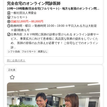
完全在宅のオンライン問診医師
10時〜19時勤務/完全在宅(フルリモート)・地方も歓迎のオンライン問診
業務
一般社団法人博愛会
フルリモート
日給32,000円～80,000円
勤務時間・曜日: ✅勤務時間 10:00～19:00 ※平日入れる方は大歓迎
※週0勤務も可
仕事内容: スキマ時間に医師の診察が受けられる オンライン診療サー
ビス。 事業拡大に向けて患者様に 高品質な医療の提供をしていくた
め、 医師の皆様のお力添えが必要です！ ご自宅などでのオンライン
診...
シフト自由
フルリモート
残業なし
同じ企業の求人
正社員