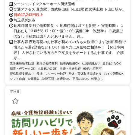
ます。目の前の人に喜んでいただくことに、一生懸命になれる仕事で
ソーシャルインクルーホーム所沢荒幡
す。
交通アクセス 最寄駅：西武狭山線 下山口駅 西武狭山線 下山口駅から
徒歩14分
日給17,243円以上
埼玉県所沢市
勤務時間 変形労働時間制 ＜ 勤務時間は以下を参照 ＞ 実働時間： １
日あたり 13.0時間 17：00〜翌9：00 (実働13h・休憩3h） ※残業ほ
ぼなし ※残業はほとんどありません。 週...
仕事内容 夜勤専従のお仕事が初めての方も大歓迎〇 まずは週1勤務で
慣れたら週2勤務などもOK！ 働き方はお気軽に相談を！ 【お仕事内
容】 入居されている方の自立支援をサポートするお仕事です。 介護
が...
業界未経験者歓迎
変形労働時間制
扶養内勤務OK
社員登用あり
週1日からOK
副業・WワークOK
土日祝のみOK
主婦・主夫歓迎
60代も応募可
資格取得支援あり
長期
フリーター歓迎
産休・育休取得実績あり
バイク通勤OK
シフト自由
大量募集
学歴不問
車通勤OK
平日のみOK
転勤なし
正社員