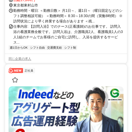
東京都東村山市
勤務時間・曜日: ＜勤務日数＞ 月1日～、週1日～（曜日固定などのシ
フト調整相談可能） ＜勤務時間＞ 8:30～18:30の間（実働8時間） ※
訪問状況により早く終業する場合があります ＜残...
仕事内容: 【訪問入浴】でのナース(正看護師)のお仕事です。 訪問入
浴の看護業務全般です。 訪問入浴は、介護職員2人、看護職員1人の3
人1組のチームでお客様のご自宅に訪問し、入浴を提供するサービ
ス...
週1日からOK
シフト自由
交通費支給
シフト制
同じ企業の求人
正社員