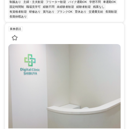
制服あり
主婦・主夫歓迎
フリーター歓迎
バイク通勤OK
学歴不問
車通勤OK
固定時間制
職場見学可
経験不問
未経験者歓迎
経験者歓迎
残業なし
有資格者歓迎
研修あり
賞与あり
ブランクOK
育休あり
交通費支給
長期歓迎
長期休暇あり
業務委託