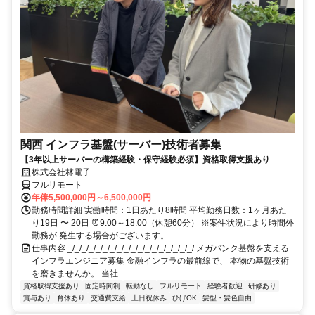
関西 インフラ基盤(サーバー)技術者募集
【3年以上サーバーの構築経験・保守経験必須】資格取得支援あり
株式会社林電子
フルリモート
年俸5,500,000円～6,500,000円
勤務時間詳細 実働時間：1日あたり8時間 平均勤務日数：1ヶ月あた
り19日 〜 20日 ⏰9:00～18:00（休憩60分） ※案件状況により時間外
勤務が 発生する場合がございます。
仕事内容 _/_/_/_/_/_/_/_/_/_/_/_/_/_/_/_/_/_/ メガバンク基盤を支える
インフラエンジニア募集 金融インフラの最前線で、 本物の基盤技術
を磨きませんか。 当社...
資格取得支援あり
固定時間制
転勤なし
フルリモート
経験者歓迎
研修あり
賞与あり
育休あり
交通費支給
土日祝休み
ひげOK
髪型・髪色自由