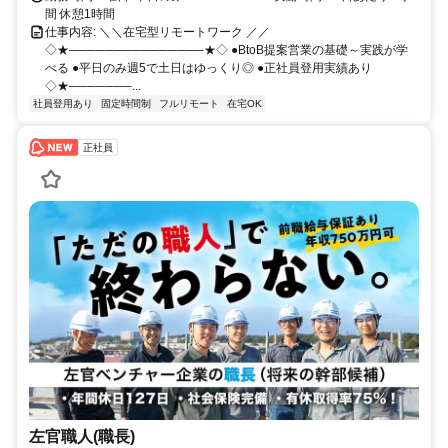
間 休憩1時間
仕事内容: ＼＼在宅型リモートワーク ／／
◇★───────────────★◇ ●BtoB提案営業の基礎～実践が学
べる ●平日のみ週5で土日はゆっくり◎ ●正社員登用実績あり
◇★───────...
社員登用あり
固定時間制
フルリモート
在宅OK
正社員
左官職人(職長)