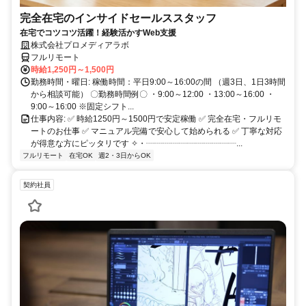
完全在宅のインサイドセールススタッフ
在宅でコツコツ活躍！経験活かすWeb支援
株式会社プロメディアラボ
フルリモート
時給1,250円～1,500円
勤務時間・曜日: 稼働時間：平日9:00～16:00の間 （週3日、1日3時間
から相談可能） 〇勤務時間例〇 ・9:00～12:00 ・13:00～16:00 ・
9:00～16:00 ※固定シフト...
仕事内容: ✅ 時給1250円～1500円で安定稼働 ✅ 完全在宅・フルリモ
ートのお仕事 ✅ マニュアル完備で安心して始められる ✅ 丁寧な対応
が得意な方にピッタリです ✧・┈┈┈┈┈┈┈┈┈┈┈...
フルリモート
在宅OK
週2・3日からOK
契約社員