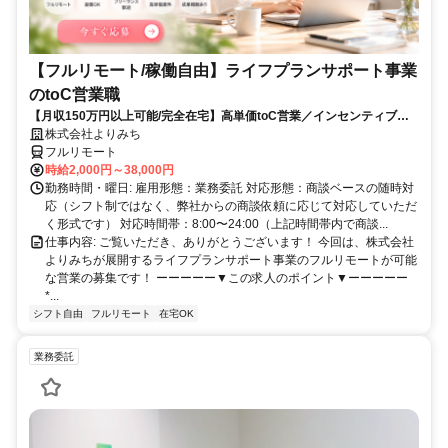
【フルリモート/稼働自由】ライフプランサポート事業
のtoC営業職
【月収150万円以上可能/完全在宅】高単価toC営業／インセンティブ充
実
株式会社よりみち
フルリモート
時給2,000円～38,000円
勤務時間・曜日: 雇用形態：業務委託 対応形態：商談ベースの随時対
応（シフト制ではなく、弊社からの商談依頼に応じて対応していただ
く形式です） 対応時間帯：8:00〜24:00（上記時間帯内で商談...
仕事内容: ご覧いただき、ありがとうございます！ 今回は、株式会社
よりみちが展開するライフプランサポート事業のフルリモートが可能
な営業の募集です！ ーーーーー▼この求人のポイント▼ーーーーー
*...
シフト自由
フルリモート
在宅OK
業務委託