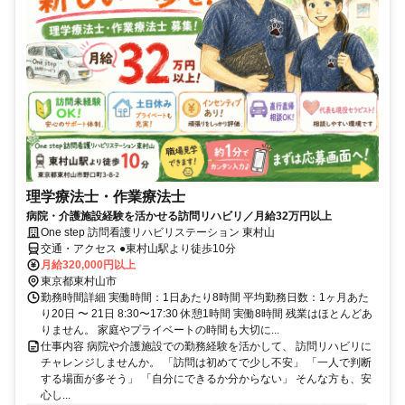
理学療法士・作業療法士
病院・介護施設経験を活かせる訪問リハビリ／月給32万円以上
One step 訪問看護リハビリステーション 東村山
交通・アクセス ●東村山駅より徒歩10分
月給320,000円以上
東京都東村山市
勤務時間詳細 実働時間：1日あたり8時間 平均勤務日数：1ヶ月あた
り20日 〜 21日 8:30〜17:30 休憩1時間 実働8時間 残業はほとんどあ
りません。 家庭やプライベートの時間も大切に...
仕事内容 病院や介護施設での勤務経験を活かして、 訪問リハビリに
チャレンジしませんか。 「訪問は初めてで少し不安」 「一人で判断
する場面が多そう」 「自分にできるか分からない」 そんな方も、安
心し...