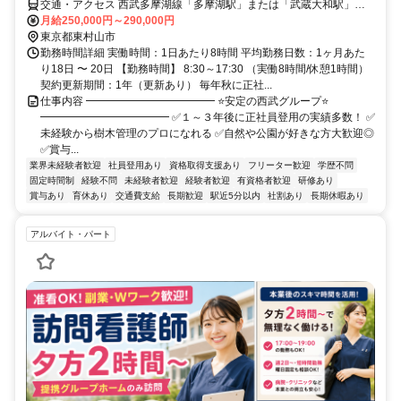
交通・アクセス 西武多摩湖線「多摩湖駅」または「武蔵大和駅」か
ら徒歩3分
月給250,000円～290,000円
東京都東村山市
勤務時間詳細 実働時間：1日あたり8時間 平均勤務日数：1ヶ月あた
り18日 〜 20日 【勤務時間】 8:30～17:30 （実働8時間/休憩1時間）
契約更新期間：1年（更新あり） 毎年秋に正社...
仕事内容 ━━━━━━━━━━━━ ⭐安定の西武グループ⭐
━━━━━━━━━━━━ ✅１～３年後に正社員登用の実績多数！ ✅
未経験から樹木管理のプロになれる ✅自然や公園が好きな方大歓迎◎
✅賞与...
業界未経験者歓迎
社員登用あり
資格取得支援あり
フリーター歓迎
学歴不問
固定時間制
経験不問
未経験者歓迎
経験者歓迎
有資格者歓迎
研修あり
賞与あり
育休あり
交通費支給
長期歓迎
駅近5分以内
社割あり
長期休暇あり
アルバイト・パート