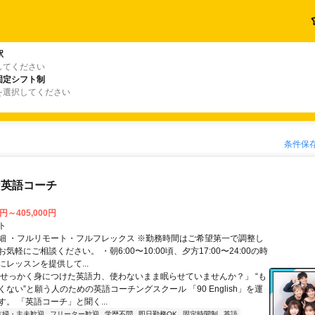
駅
してください
固定シフト制
を選択してください
条件保
な英語コーチ
0円～405,000円
ト
細 ・フルリモート・フルフレックス ※勤務時間はご希望第一で調整し
気軽にご相談ください。 ・朝6:00〜10:00頃、夕方17:00〜24:00の時
レッスンを提供して...
「せっかく身につけた英語力、使わないまま眠らせていませんか？」 “も
ない”と願う人のための英語コーチングスクール 「90 English」を運
。 「英語コーチ」と聞く...
主婦・主夫歓迎
フリーター歓迎
学歴不問
即日勤務OK
固定時間制
英語