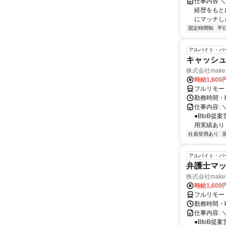
仕事内容 
経歴をもと
にマッチし
固定時間制
平
アルバイト・パ
キャッシュ
株式会社make 
時給1,60
フルリモー
勤務時間・曜
仕事内容: 
●BtoB
用実績あり ◇
社員登用あり
アルバイト・パ
弁護士マッ
株式会社make 
時給1,60
フルリモー
勤務時間・曜
仕事内容: 
●BtoB