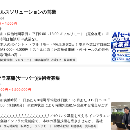
ールスソリューションの営業
ge
円～4,000円
ト
 ＜稼働時間帯例＞ 平日9:00～18:00 ※フルリモート（完全在宅） ※
時間は相談可 ※残業なし
＜求人のポイント＞ ・フルリモート×完全週休2日！ 場所を選ばず自由に
給3,000～4,000円！ スキルに応じた高単価報酬 ・AI×セールスの最先
場価値の高い...
固定時間制
フルリモート
経験者歓迎
在宅OK
長期歓迎
フラ基盤(サーバー)技術者募集
子
000円～6,500,000円
ト
 実働時間：1日あたり8時間 平均勤務日数：1ヶ月あたり19日 〜 20日
18:00（休憩60分） ※案件状況により時間外勤務が 発生する場合がござ
/_/_/_/_/_/_/_/_/_/_/_/_/_/_/_/_/ メガバンク基盤を支える インフラエン
 金融インフラの最前線で、 本物の基盤技術を磨きませんか。 当社...
り
固定時間制
転勤なし
フルリモート
経験者歓迎
研修あり
賞与あり