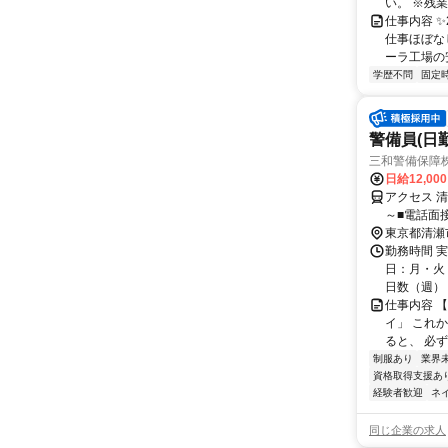
い。 ※残業
仕事内容 
仕事ほぼな
ーラ工場の安
学歴不問
固定
警備員(日勤
三和警備保障株
日給12,00
アクセス 
～■電話面
東京都清瀬
勤務時間 実
日：月・火・
日数（週）：3
仕事内容 
イ」 これ
ると、 必ず
制服あり
業界
資格取得支援あ
経験者歓迎
ネ
同じ企業の求人