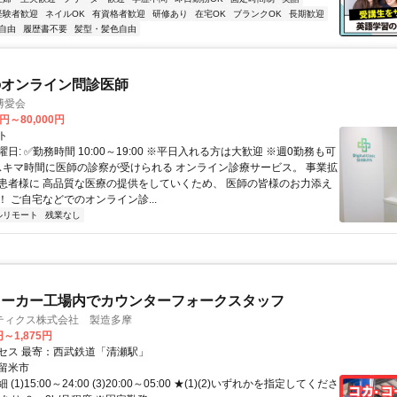
経験者歓迎
ネイルOK
有資格者歓迎
研修あり
在宅OK
ブランクOK
長期歓迎
自由
履歴書不要
髪型・髪色自由
のオンライン問診医師
博愛会
0円～80,000円
ト
日: ✅勤務時間 10:00～19:00 ※平日入れる方は大歓迎 ※週0勤務も可
 スキマ時間に医師の診察が受けられる オンライン診療サービス。 事業拡
患者様に 高品質な医療の提供をしていくため、 医師の皆様のお力添え
 ご自宅などでのオンライン診...
ルリモート
残業なし
メーカー工場内でカウンターフォークスタッフ
ティクス株式会社 製造多摩
円～1,875円
セス 最寄：西武鉄道「清瀬駅」
留米市
(1)15:00～24:00 (3)20:00～05:00 ★(1)(2)いずれかを指定してくださ