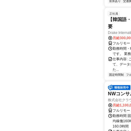
育休あり
交通
正社員
【韓国語・
要
Drake Internat
月給300,0
フルリモー
勤務時間・
です。 業務
仕事内容:
て、データ
た...
固定時間制
フ
NWコンサ
株式会社クラ
月給1,100,
フルリモー
勤務時間 固
均稼働16
160.0時間