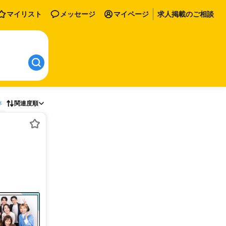
マイリスト
メッセージ
マイページ
求人掲載のご相談
存
関連度順