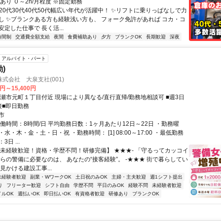
あり ０～2h/月程度 ※固定勤務
✨20代30代40代50代幅広い年代が活躍中！ ✨リフトに乗りっぱなしで力
し ✨ブランクある方も経験浅い方も、 フォーク免許があれば コカ・コ
定した仕事で 長く活...
時間制
交通費全額支給
夜間
食費補助あり
夕方
ブランクOK
長期歓迎
深夜
アルバイト・パート
)
式会社 大泉支社(001)
0円～15,400円
清瀬市元町１丁目付近 現場により異なる/直行直帰/勤務地相談可 ■週3日
接■即日勤務
市
働時間：8時間/日 平均勤務日数：1ヶ月あたり12日～22日 ・勤務曜
水・木・金・土・日・祝 ・勤務時間： [1] 08:00～17:00 ・最低勤務
日 ...
【未経験歓迎！資格・学歴不問！研修完備】 ★★★- 「守るってカッコイ
からの警備に必要なのは、 あなたの“接客経験”。 -★★★ 街で暮らしてい
見かける建設工事...
未経験者歓迎
副業・WワークOK
土日祝のみOK
主婦・主夫歓迎
週1シフト提出
り
フリーター歓迎
シフト自由
学歴不問
平日のみOK
経験不問
未経験者歓迎
イルOK
週払いOK
即日払いOK
有資格者歓迎
研修あり
ブランクOK