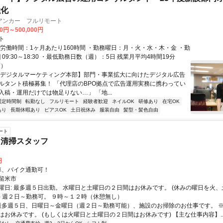
強化
アンカー フルリモート
00円～500,000円
ト
総労働時間：1ヶ月あたり160時間 ・勤務曜日：月・火・水・木・金 ・勤
1] 09:30～18:30 ・最低勤務日数（週）：5日 残業月平均4時間19分
度）
【デジタルマーケティング本部】部門・事業拡大に向けたデジタル広告
ルタント積極募集！ 「代理店のBPO拠点で広告運用実務に携わってい
入稿・運用だけでは物足りない…」 「地...
固定時間制
転勤なし
フルリモート
経験者歓迎
ネイルOK
研修あり
在宅OK
あり
長期休暇あり
ピアスOK
土日祝休み
服装自由
髪型・髪色自由
ート
常清掃スタッフ
円
クセス: 車、バイク通勤可！
留米市
曜日: 最多週５日出勤。 水曜日と土曜日の２日間はお休みです。 (休みの曜日を火
) 週２日～勤務可。 ９時～１２時（休憩無し）
 最多週５日、日曜日～金曜日（週２日～勤務可能）、施設のお掃除のお仕事です。 
はお休みです。 (もしくは火曜日と土曜日の２日間はお休みです) 【主な仕事内容】..