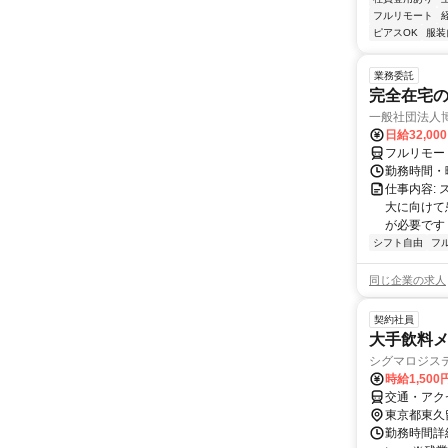
フルリモート
ピアスOK
服装
業務委託
完全在宅
一般社団法人
日給32,00
フルリモー
勤務時間・曜
仕事内容:
大に向けて
が必要です！
シフト自由
フ
同じ企業の求人
契約社員
大手飲料
シグマロジス
時給1,500
交通・アク
東京都東久
勤務時間詳細 