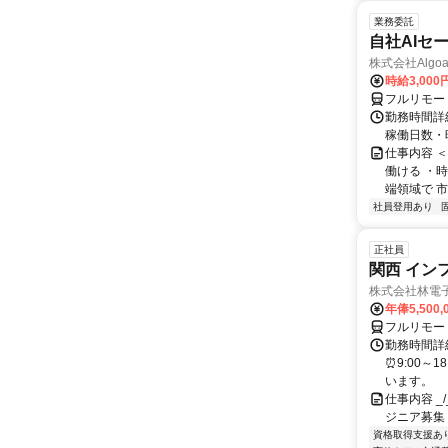
業務委託
自社AIセ
株式会社Algoa
時給3,000
フルリモー
勤務時間詳細
稼働日数・
仕事内容 
働ける ・時
端領域で 市
社員登用あり
正社員
関西 イン
株式会社林電
年俸5,500,
フルリモー
勤務時間詳細
⏰9:00～
います。
仕事内容 _/_
ジニア募集
資格取得支援あ