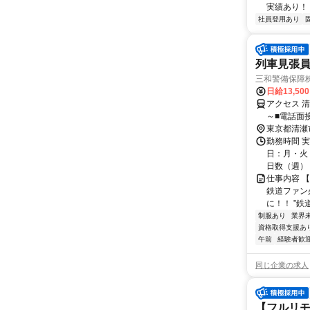
実績あり！ ◇
社員登用あり
列車見張員
三和警備保障株
日給13,50
アクセス 
～■電話面
東京都清瀬
勤務時間 実
日：月・火・
日数（週）：3
仕事内容 
鉄道ファン必
に！！ ”鉄
制服あり
業界
資格取得支援あ
午前
経験者歓
同じ企業の求人
【フルリモ