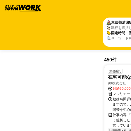
東京都
清瀬
職種を選択
固定時間・
キーワード
450件
業務委託
在宅可能
90株式会社
月給60,00
フルリモー
勤務時間詳
ますので、お
間帯を中心に
仕事内容 
う挫折したく
営しています
社員登用あり