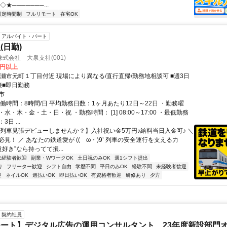
★───────...
固定時間制
フルリモート
在宅OK
アルバイト・パート
(日勤)
式会社 大泉支社(001)
0円以上
清瀬市元町１丁目付近 現場により異なる/直行直帰/勤務地相談可 ■週3日
接■即日勤務
市
働時間：8時間/日 平均勤務日数：1ヶ月あたり12日～22日 ・勤務曜
水・木・金・土・日・祝 ・勤務時間： [1] 08:00～17:00 ・最低勤務
日 ...
【列車見張デビューしませんか？】入社祝い金5万円♪給料当日入金可♪ ＼
見！ ／ あなたの鉄道愛が ((ゝω・)9’ 列車の安全運行を支える力
道好き”なら持ってて損...
未経験者歓迎
副業・WワークOK
土日祝のみOK
週1シフト提出
り
フリーター歓迎
シフト自由
学歴不問
平日のみOK
経験不問
未経験者歓迎
迎
ネイルOK
週払いOK
即日払いOK
有資格者歓迎
研修あり
夕方
契約社員
ート】デジタル広告の運用コンサルタント 23年度新設部門