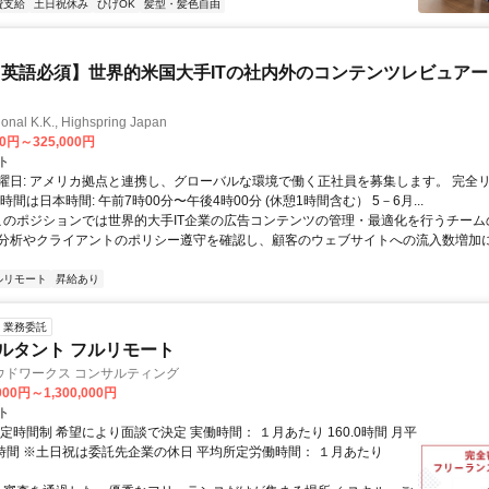
費支給
土日祝休み
ひげOK
髪型・髪色自由
英語必須】世界的米国大手ITの社内外のコンテンツレビュア
ional K.K., Highspring Japan
00円～325,000円
ト
曜日: アメリカ拠点と連携し、グローバルな環境で働く正社員を募集します。 完全
時間は日本時間: 午前7時00分〜午後4時00分 (休憩1時間含む） 5－6月...
 このポジションでは世界的大手IT企業の広告コンテンツの管理・最適化を行うチー
分析やクライアントのポリシー遵守を確認し、顧客のウェブサイトへの流入数増加
ルリモート
昇給あり
業務委託
ルタント フルリモート
ウドワークス コンサルティング
000円～1,300,000円
ト
定時間制 希望により面談で決定 実働時間： １月あたり 160.0時間 月平
0時間 ※土日祝は委託先企業の休日 平均所定労働時間： １月あたり