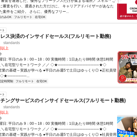
＼ 審査を通過した、優秀なフリーランスだけが集まる場所／ スキル・ご
に審査を行い、通過された方だけに、 キャリアアドバイザーがあなた
た案件をご紹介。 さらに、優秀なフリー...
日のみOK
フルリモート
在宅OK
ート
レス決済のインサイドセールス(フルリモート勤務)
standards
0円以上
ト
日: 平日のみ 9：00～18：00 実働時間：1日あたり8時間 休憩1時間
＼＼在宅型リモートワーク ／／ ◇★───────────────★◇
提案営業の基礎～実践が学べる ●平日のみ週5で土日はゆっくり◎ ●正社員登
★───────...
固定時間制
フルリモート
在宅OK
ート
チングサービスのインサイドセールス(フルリモート勤務)
standards
0円以上
ト
日: 平日のみ 9：00～18：00 実働時間：1日あたり8時間 休憩1時間
＼＼在宅型リモートワーク ／／ ◇★───────────────★◇
提案営業の基礎～実践が学べる ●平日のみ週5で土日はゆっくり◎ ●社員登用