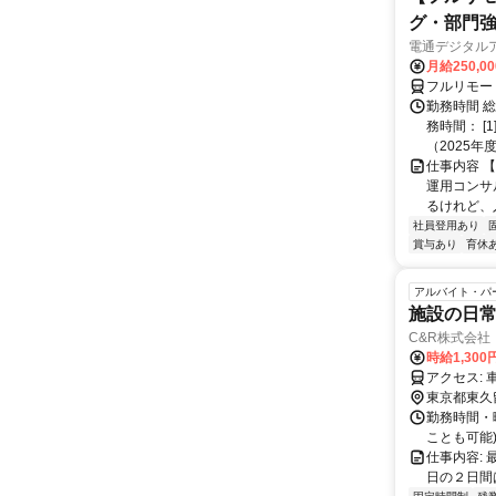
グ・部門
電通デジタル
月給250,0
フルリモー
勤務時間 
務時間： [
（2025年
仕事内容 
運用コンサ
るけれど、
社員登用あり
賞与あり
育休
アルバイト・パ
施設の日
C&R株式会社
時給1,300
ア
東京都東久
勤務時間・
ことも可能
仕事内容:
日の２日間