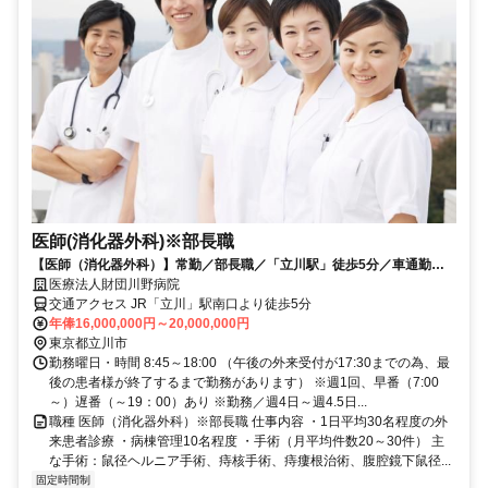
医師(消化器外科)※部長職
【医師（消化器外科）】常勤／部長職／「立川駅」徒歩5分／車通勤可
／待遇充実
医療法人財団川野病院
交通アクセス JR「立川」駅南口より徒歩5分
年俸16,000,000円～20,000,000円
東京都立川市
勤務曜日・時間 8:45～18:00 （午後の外来受付が17:30までの為、最
後の患者様が終了するまで勤務があります） ※週1回、早番（7:00
～）遅番（～19：00）あり ※勤務／週4日～週4.5日...
職種 医師（消化器外科）※部長職 仕事内容 ・1日平均30名程度の外
来患者診療 ・病棟管理10名程度 ・手術（月平均件数20～30件） 主
な手術：鼠径ヘルニア手術、痔核手術、痔瘻根治術、腹腔鏡下鼠径...
固定時間制