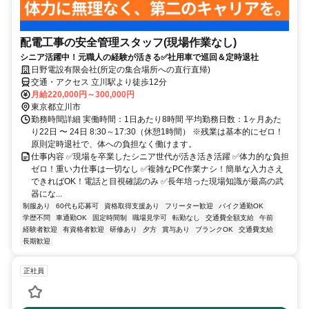
配電工事の安全管理スタッフ(現場作業なし)
シニア活躍中！元職人の経験が活きる✅社用車で巡回＆定時退社
日野電設有限会社(所定の集合場所への直行直帰)
交通・アクセス 立川駅より徒歩12分
月給220,000円～300,000円
東京都立川市
勤務時間詳細 実働時間：1日あたり8時間 平均勤務日数：1ヶ月あた
り22日 〜 24日 8:30～17:30（休憩1時間） ※残業は基本的にゼロ！
原則定時退社で、体への負担なく働けます。
仕事内容 ✅現場を卒業したシニア世代が活き活き活躍 ✅体力的な負担
ゼロ！重い力仕事は一切なし ✅複雑なPC作業ナシ！簡単な入力さえ
できればOK！電話と目視確認のみ ✅長年培った現場知識が最高の武
器にな...
制服あり
60代も応募可
資格取得支援あり
フリーター歓迎
バイク通勤OK
学歴不問
車通勤OK
固定時間制
職場見学可
転勤なし
交通費全額支給
午前
経験者歓迎
有資格者歓迎
研修あり
夕方
賞与あり
ブランクOK
交通費支給
長期歓迎
正社員