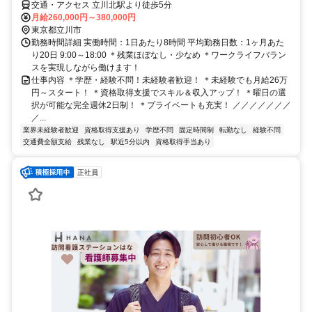
交通・アクセス 立川北駅より徒歩5分
月給260,000円～380,000円
東京都立川市
勤務時間詳細 実働時間：1日あたり8時間 平均勤務日数：1ヶ月あた
り20日 9:00～18:00 ＊残業ほぼなし・少なめ ＊ワークライフバラン
スを実現しながら働けます！
仕事内容 ＊学歴・経験不問！未経験者歓迎！ ＊未経験でも月給26万
円～スタート！ ＊資格取得支援でスキル＆収入アップ！ ＊曜日の選
択が可能な完全週休2日制！ ＊プライベートも充実！ ／／／／／／／
／...
業界未経験者歓迎
資格取得支援あり
学歴不問
固定時間制
転勤なし
経験不問
交通費全額支給
残業なし
駅近5分以内
資格取得手当あり
正社員