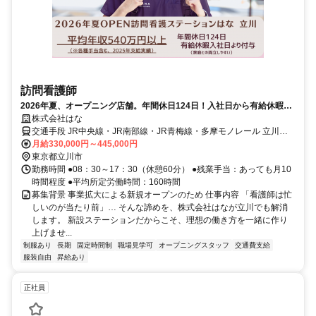
訪問看護師
2026年夏、オープニング店舗。年間休日124日！入社日から有給休暇＆
リフレッシュ休暇付与！
株式会社はな
交通手段 JR中央線・JR南部線・JR青梅線・多摩モノレール 立川駅
から徒歩4分 【最寄り駅】 ・ＪＲ青梅線「立川駅」 ・ＪＲ南武線
月給330,000円～445,000円
「立川駅」 ・その他
東京都立川市
勤務時間 ●08：30～17：30（休憩60分） ●残業手当：あっても月10
時間程度 ●平均所定労働時間：160時間
募集背景 事業拡大による新規オープンのため 仕事内容 「看護師は忙
しいのが当たり前」… そんな諦めを、株式会社はなが立川でも解消
します。 新設ステーションだからこそ、理想の働き方を一緒に作り
上げませ...
制服あり
長期
固定時間制
職場見学可
オープニングスタッフ
交通費支給
服装自由
昇給あり
正社員