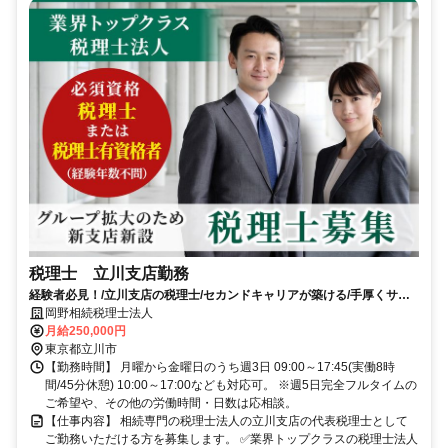
税理士 立川支店勤務
経験者必見！/立川支店の税理士/セカンドキャリアが築ける/手厚くサポ
ート！
岡野相続税理士法人
月給250,000円
東京都立川市
【勤務時間】 月曜から金曜日のうち週3日 09:00～17:45(実働8時
間/45分休憩) 10:00～17:00なども対応可。 ※週5日完全フルタイムの
ご希望や、その他の労働時間・日数は応相談。
【仕事内容】 相続専門の税理士法人の立川支店の代表税理士として
ご勤務いただける方を募集します。 ✅業界トップクラスの税理士法人