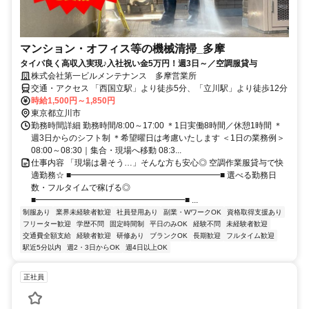
マンション・オフィス等の機械清掃_多摩
タイパ良く高収入実現♪入社祝い金5万円！週3日～／空調服貸与
株式会社第一ビルメンテナンス 多摩営業所
交通・アクセス 「西国立駅」より徒歩5分、「立川駅」より徒歩12分
時給1,500円～1,850円
東京都立川市
勤務時間詳細 勤務時間/8:00～17:00 ＊1日実働8時間／休憩1時間 ＊
週3日からのシフト制 ＊希望曜日は考慮いたします ＜1日の業務例＞
08:00～08:30｜集合・現場へ移動 08:3...
仕事内容 「現場は暑そう…」そんな方も安心◎ 空調作業服貸与で快
適勤務☆ ■━━━━━━━━━━━━━━━━━━■ 選べる勤務日
数・フルタイムで稼げる◎
■━━━━━━━━━━━━━━━━━━■ ...
制服あり
業界未経験者歓迎
社員登用あり
副業・WワークOK
資格取得支援あり
フリーター歓迎
学歴不問
固定時間制
平日のみOK
経験不問
未経験者歓迎
交通費全額支給
経験者歓迎
研修あり
ブランクOK
長期歓迎
フルタイム歓迎
駅近5分以内
週2・3日からOK
週4日以上OK
正社員