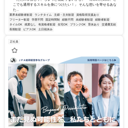
こでも通用するスキルを身につけたい！」 そんな想いを寄せるあな
た...
業界未経験者歓迎
ランチタイム
主婦・主夫歓迎
資格取得支援あり
フリーター歓迎
学歴不問
固定時間制
経験不問
未経験者歓迎
経験者歓迎
ネイルOK
残業なし
有資格者歓迎
在宅OK
ブランクOK
育休あり
交通費支給
長期歓迎
ピアスOK
土日祝休み
正社員