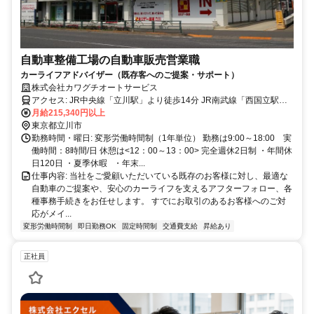
自動車整備工場の自動車販売営業職
カーライフアドバイザー（既存客へのご提案・サポート）
株式会社カワグチオートサービス
アクセス: JR中央線「立川駅」より徒歩14分 JR南武線「西国立駅」
より徒歩12分 ・交通費支給あり(上限：月額１５，０００円） ・車通
月給215,340円以上
勤可 （駐車場なし＞自己手配）
東京都立川市
勤務時間・曜日: 変形労働時間制（1年単位） 勤務は9:00～18:00 実
働時間：8時間/日 休憩は<12：00～13：00> 完全週休2日制 ・年間休
日120日 ・夏季休暇 ・年末...
仕事内容: 当社をご愛顧いただいている既存のお客様に対し、最適な
自動車のご提案や、安心のカーライフを支えるアフターフォロー、各
種事務手続きをお任せします。 すでにお取引のあるお客様へのご対
応がメイ...
変形労働時間制
即日勤務OK
固定時間制
交通費支給
昇給あり
正社員