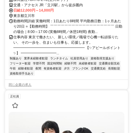
交通・アクセス JR「立川駅」から徒歩圏内
日給12,000円～14,000円
東京都立川市
勤務時間詳細 実働時間：1日あたり8時間 平均勤務日数：1ヶ月あた
り20日 ⭐【勤務時間】 ￣￣￣￣￣￣￣￣￣￣￣￣￣￣￣￣￣￣ 日勤
の場合｜8:00～17:00 (実働8時間／休憩1時間) 夜勤...
仕事内容 東京で働きたい、 新しい環境／職場で心機一転頑張りた
い、 その一歩を、住まいも仕事も、応援します。
━━━━━━━━━━━━━━━━━━━━ 【✨アピールポイント
✨】 ━━━━━━━━━━...
制服あり
業界未経験者歓迎
ランチタイム
社員登用あり
資格取得支援あり
フリーター歓迎
学歴不問
固定時間制
経験不問
未経験者歓迎
交通費全額支給
午前
経験者歓迎
夜間
有資格者歓迎
夕方
ブランクOK
交通費支給
長期歓迎
資格取得手当あり
同じ企業の求人
正社員