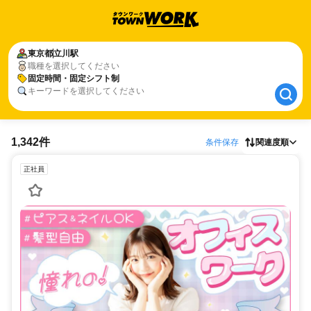
東京都
東京都
立川駅
立川駅
職種を選択してください
固定時間・固定シフト制
固定時間・固定シフト制
キーワードを選択してください
1,342件
条件保存
関連度順
正社員