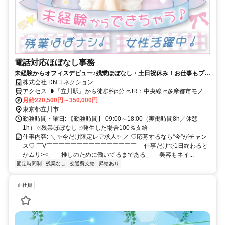
電話対応ほぼなし事務
未経験からオフィスデビュー♪残業ほぼなし・土日祝休み！お仕事もプラ
イベートも充実させちゃおう☆
株式会社 DNコネクション
アクセス: ❥『立川駅』から徒歩約5分 ෆJR：中央線 ෆ多摩都市モノレ
ール
月給220,500円～350,000円
東京都立川市
勤務時間・曜日: 【勤務時間】 09:00～18:00（実働時間8h／休憩
1h） ෆ残業ほぼなし ෆ発生した場合100％支給
仕事内容: ＼ ✨今だけ限定レア求人✨ ／ ♡応募するなら“今”がチャン
ス♡ ￣V￣￣￣￣￣￣￣￣￣￣￣￣￣￣￣ 「仕事だけで1日終わると
かムリ><」 「推しのために働いてるまである」 「美容もネイ...
固定時間制
残業なし
交通費支給
昇給あり
正社員