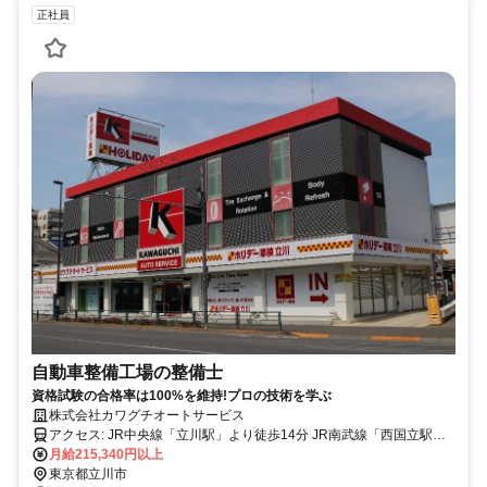
正社員
自動車整備工場の整備士
資格試験の合格率は100%を維持!プロの技術を学ぶ
株式会社カワグチオートサービス
アクセス: JR中央線「立川駅」より徒歩14分 JR南武線「西国立駅」
より徒歩12分 ・交通費支給あり(上限：月額１５，０００円） ・車通
月給215,340円以上
勤可 （駐車場なし＞自己手配）
東京都立川市