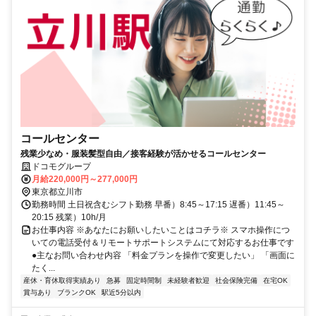
コールセンター
残業少なめ・服装髪型自由／接客経験が活かせるコールセンター
ドコモグループ
月給220,000円～277,000円
東京都立川市
勤務時間 土日祝含むシフト勤務 早番）8:45～17:15 遅番）11:45～
20:15 残業）10h/月
お仕事内容 ※あなたにお願いしたいことはコチラ※ スマホ操作につ
いての電話受付＆リモートサポートシステムにて対応するお仕事です
●主なお問い合わせ内容 「料金プランを操作で変更したい」 「画面に
たく...
産休・育休取得実績あり
急募
固定時間制
未経験者歓迎
社会保険完備
在宅OK
賞与あり
ブランクOK
駅近5分以内