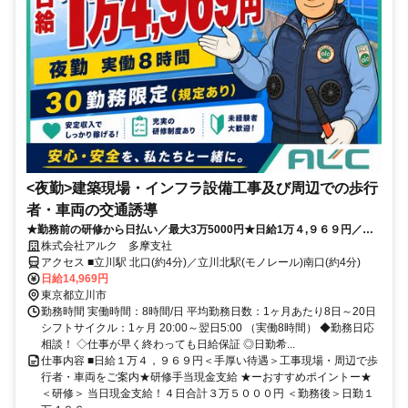
<夜勤>建築現場・インフラ設備工事及び周辺での歩行
者・車両の交通誘導
★勤務前の研修から日払い／最大3万5000円★日給1万４,９６９円／夜
勤８H／日払１万円迄OK！
株式会社アルク 多摩支社
アクセス ■立川駅 北口(約4分)／立川北駅(モノレール)南口(約4分)
日給14,969円
東京都立川市
勤務時間 実働時間：8時間/日 平均勤務日数：1ヶ月あたり8日～20日
シフトサイクル：1ヶ月 20:00～翌日5:00 （実働8時間） ◆勤務日応
相談！ ◇仕事が早く終わっても日給保証 ◎日勤希...
仕事内容 ■日給１万４，９６９円＜手厚い待遇＞工事現場・周辺で歩
行者・車両をご案内★研修手当現金支給 ★ーおすすめポイントー★
＜研修＞ 当日現金支給！４日合計３万５０００円 ＜勤務後＞日勤１