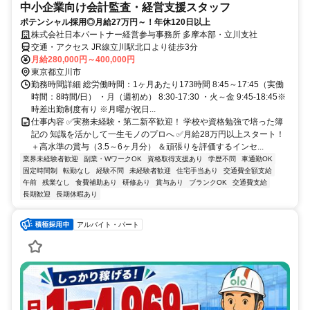
中小企業向け会計監査・経営支援スタッフ
ポテンシャル採用◎月給27万円～！年休120日以上
株式会社日本パートナー経営参与事務所 多摩本部・立川支社
交通・アクセス JR線立川駅北口より徒歩3分
月給280,000円～400,000円
東京都立川市
勤務時間詳細 総労働時間：1ヶ月あたり173時間 8:45～17:45（実働
時間：8時間/日） ・月（週初め） 8:30-17:30 ・火～金 9:45-18:45※
時差出勤制度有り ※月曜が祝日...
仕事内容 ✅実務未経験・第二新卒歓迎！ 学校や資格勉強で培った簿
記の 知識を活かして一生モノのプロへ ✅月給28万円以上スタート！
＋高水準の賞与（3.5～6ヶ月分） ＆頑張りを評価するインセ...
業界未経験者歓迎
副業・WワークOK
資格取得支援あり
学歴不問
車通勤OK
固定時間制
転勤なし
経験不問
未経験者歓迎
住宅手当あり
交通費全額支給
午前
残業なし
食費補助あり
研修あり
賞与あり
ブランクOK
交通費支給
長期歓迎
長期休暇あり
アルバイト・パート