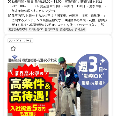
勤務時間・曜日: 勤務は9:00～18:00 実働時間：8時間/日 休憩は
<12：00～13：00> 完全週休2日制 ・年間休日120日 ・夏季休暇 ・
年末年始休暇 *社内カレンダーに...
仕事内容: お任せするお仕事は「国産車、外国車、旧車（自動車）」
に関するメンテナンス業務全般です。 ■自動車の車検・点検、故障診
断 ■お客様へ車両状況の説明 ■システムを使ってのデータ入力、部...
変形労働時間制
即日勤務OK
固定時間制
交通費支給
昇給あり
アルバイト・パート