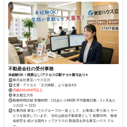
不動産会社の受付事務
未経験OK！残業なし!アクセス◎駅チカ✨賞与あり✨
株式会社東宝ハウス立川
交通・アクセス 「立川南駅」より徒歩4分
月給230,000円以上
東京都立川市
勤務時間詳細 実働時間：1日あたり8時間 平均勤務日数：1ヶ月あた
り21日 〜 22日
仕事内容 東宝ハウスグループの一員 として、お客様に寄り添う サー
ビスを提供しています。 当社は総合不動産業として 創業50年、無借
金経営を 続ける国内トップクラスの 取扱高を誇る東宝ハウス グル
ー...