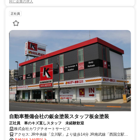
同じ企業の求人
正社員
自動車整備会社の鈑金塗装スタッフ板金塗装
正社員 車のキズ直しスタッフ 未経験歓迎
株式会社カワグチオートサービス
アクセス: JR中央線「立川駅」より徒歩14分 JR南武線「西国立駅」
月給215,340円以上
より徒歩12分 交通費支給あり 車通勤可 （駐車場なし、自己手配）