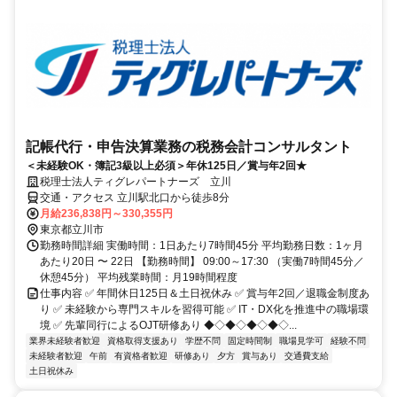
記帳代行・申告決算業務の税務会計コンサルタント
＜未経験OK・簿記3級以上必須＞年休125日／賞与年2回★
税理士法人ティグレパートナーズ 立川
交通・アクセス 立川駅北口から徒歩8分
月給236,838円～330,355円
東京都立川市
勤務時間詳細 実働時間：1日あたり7時間45分 平均勤務日数：1ヶ月
あたり20日 〜 22日 【勤務時間】 09:00～17:30 （実働7時間45分／
休憩45分） 平均残業時間：月19時間程度
仕事内容 ✅ 年間休日125日＆土日祝休み ✅ 賞与年2回／退職金制度あ
り ✅ 未経験から専門スキルを習得可能 ✅ IT・DX化を推進中の職場環
境 ✅ 先輩同行によるOJT研修あり ◆◇◆◇◆◇◆◇...
業界未経験者歓迎
資格取得支援あり
学歴不問
固定時間制
職場見学可
経験不問
未経験者歓迎
午前
有資格者歓迎
研修あり
夕方
賞与あり
交通費支給
土日祝休み