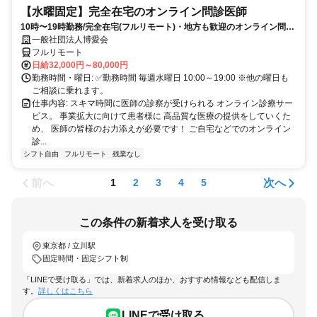
【水曜固定】完全在宅のオンライン問診医師
10時〜19時勤務/完全在宅(フルリモート)・地方も歓迎のオンライン問診
業務
一般社団法人博愛会
フルリモート
日給32,000円～80,000円
勤務時間・曜日: ✅勤務時間 毎週水曜日 10:00～19:00 ※他の曜日も
ご相談に乗れます。
仕事内容: スキマ時間に医師の診察が受けられる オンライン診療サー
ビス。 事業拡大に向けて患者様に 高品質な医療の提供をしていくた
め、 医師の皆様のお力添えが必要です！ ご自宅などでのオンライン
診...
シフト自由
フルリモート
残業なし
前へ
次へ
1
2
3
4
5
この条件の新着求人を受け取る
東京都 / 立川駅
固定時間・固定シフト制
「LINEで受け取る」では、新着求人のほか、おすすめ情報なども配信しま
す。
詳しくはこちら
LINEで受け取る