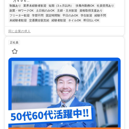
万４９６...
制服あり
業界未経験者歓迎
短期（3ヵ月以内）
扶養内勤務OK
社員登用あり
副業・WワークOK
土日祝のみOK
主婦・主夫歓迎
資格取得支援あり
フリーター歓迎
学歴不問
固定時間制
平日のみOK
学生歓迎
経験不問
未経験者歓迎
交通費全額支給
経験者歓迎
ネイルOK
即日払いOK
同じ企業の求人
正社員