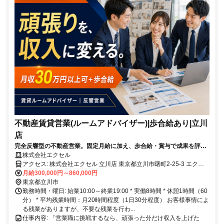
不動産賃貸営業(ルームアドバイザー)|歩合給あり|立川
店
完全反響型の不動産営業。固定月給に加え、歩合給・賞与で成果を評価
します。
株式会社エクセル
アクセス: 株式会社エクセル 立川店 東京都立川市曙町2-25-3 エクセ
ルビル * JR立川駅北口から徒歩5分 * 多摩モノレール立川北駅から徒
月給300,000円～860,000円
歩8分
東京都立川市
勤務時間・曜日: 始業10:00～終業19:00 * 実働8時間 * 休憩1時間（60
分） * 平均残業時間：月20時間程度（1日30分程度） お客様事情によ
る残業がありますが、不要な残業を行わ...
仕事内容: 「営業職に挑戦するなら、頑張った分だけ収入を上げた