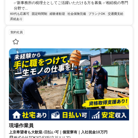
✅新事務所の税理士としてご活躍いただける方を募集 ✅相続税の専門
分野で...
60代も応募可
固定時間制
経験者歓迎
社会保険完備
ブランクOK
交通費支給
昇給あり
契約社員
現場作業員
上京希望者も大歓迎♪日払い可｜個室寮有｜入社祝金10万円
株式会社TOKYO EYE(立川エリア)