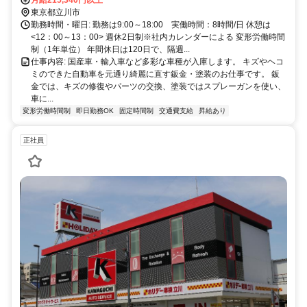
東京都立川市
勤務時間・曜日: 勤務は9:00～18:00 実働時間：8時間/日 休憩は
<12：00～13：00> 週休2日制※社内カレンダーによる 変形労働時間
制（1年単位） 年間休日は120日で、隔週...
仕事内容: 国産車・輸入車など多彩な車種が入庫します。 キズやヘコ
ミのできた自動車を元通り綺麗に直す鈑金・塗装のお仕事です。 鈑
金では、キズの修復やパーツの交換、塗装ではスプレーガンを使い、
車に...
変形労働時間制
即日勤務OK
固定時間制
交通費支給
昇給あり
正社員