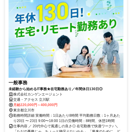
一般事務
未経験から始めるIT事務★在宅勤務あり／年間休日130日◎
株式会社カンゲンエージェント
交通・アクセス 立川駅
月給220,000円～400,000円
東京都立川市
勤務時間詳細 実働時間：1日あたり8時間 平均勤務日数：1ヶ月あた
り20日 〜 23日 9:00〜18:00 1日の労働時間：8時間、休憩1時間
仕事内容 ／ 20代中心で風通しの良さ◎ 在宅勤務で快適ワーク♪ ＼
「ただの事務じゃ、ちょっと物足りないかも」 「将来のために、ど