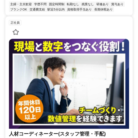
主婦・主夫歓迎
学歴不問
固定時間制
転勤なし
残業なし
研修あり
賞与あり
ブランクOK
交通費支給
駅近5分以内
資格取得手当あり
長期休暇あり
正社員
人材コーディネーター(スタッフ管理・手配)