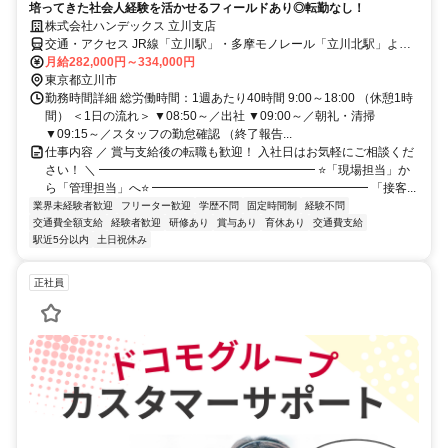
培ってきた社会人経験を活かせるフィールドあり◎転勤なし！
株式会社ハンデックス 立川支店
交通・アクセス JR線「立川駅」・多摩モノレール「立川北駅」より
徒歩5分
月給282,000円～334,000円
東京都立川市
勤務時間詳細 総労働時間：1週あたり40時間 9:00～18:00 （休憩1時
間） ＜1日の流れ＞ ▼08:50～／出社 ▼09:00～／朝礼・清掃
▼09:15～／スタッフの勤怠確認 （終了報告...
仕事内容 ／ 賞与支給後の転職も歓迎！ 入社日はお気軽にご相談くだ
さい！ ＼ ━━━━━━━━━━━━━━━━━━ ⭐「現場担当」か
ら「管理担当」へ⭐ ━━━━━━━━━━━━━━━━━━ 「接客...
業界未経験者歓迎
フリーター歓迎
学歴不問
固定時間制
経験不問
交通費全額支給
経験者歓迎
研修あり
賞与あり
育休あり
交通費支給
駅近5分以内
土日祝休み
正社員