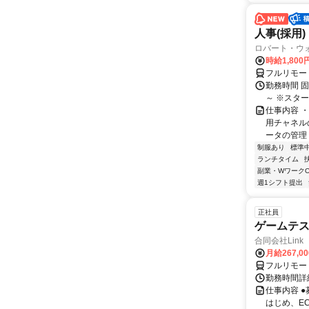
人事(採用)
ロバート・ウ
時給1,80
フルリモー
勤務時間 
～ ※スタ
仕事内容 
用チャネル
ータの管理 
制服あり
標準
ランチタイム
副業・WワークO
週1シフト提出
正社員
ゲームテ
合同会社Link
月給267,0
フルリモー
勤務時間詳細
仕事内容 
はじめ、E