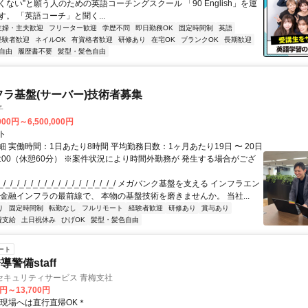
ない”と願う人のための英語コーチングスクール 「90 English」を運
。 「英語コーチ」と聞く...
主婦・主夫歓迎
フリーター歓迎
学歴不問
即日勤務OK
固定時間制
英語
経験者歓迎
ネイルOK
有資格者歓迎
研修あり
在宅OK
ブランクOK
長期歓迎
自由
履歴書不要
髪型・髪色自由
フラ基盤(サーバー)技術者募集
子
000円～6,500,000円
ト
 実働時間：1日あたり8時間 平均勤務日数：1ヶ月あたり19日 〜 20日
18:00（休憩60分） ※案件状況により時間外勤務が 発生する場合がござ
/_/_/_/_/_/_/_/_/_/_/_/_/_/_/_/_/ メガバンク基盤を支える インフラエン
 金融インフラの最前線で、 本物の基盤技術を磨きませんか。 当社...
り
固定時間制
転勤なし
フルリモート
経験者歓迎
研修あり
賞与あり
費支給
土日祝休み
ひげOK
髪型・髪色自由
ート
警備staff
セキュリティサービス 青梅支社
0円～13,700円
＊現場へは直行直帰OK＊