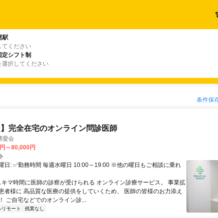
尾駅
してください
固定シフト制
を選択してください
条件保
定】完全在宅のオンライン問診医師
博愛会
0円～80,000円
ト
日: ✅勤務時間 毎週水曜日 10:00～19:00 ※他の曜日もご相談に乗れ
 スキマ時間に医師の診察が受けられる オンライン診療サービス。 事業拡
患者様に 高品質な医療の提供をしていくため、 医師の皆様のお力添え
 ご自宅などでのオンライン診...
ルリモート
残業なし