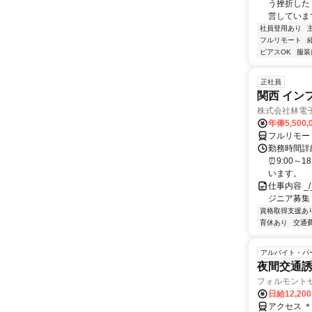
う挫折したく
営しています
社員登用あり
フルリモート
ピアスOK
服装
正社員
関西 イン
株式会社林電
年俸5,500,
フルリモー
勤務時間詳細
⏰9:00～
います。
仕事内容 _/_
ジニア募集
資格取得支援あ
育休あり
交通
アルバイト・パ
夜間交通誘導
フォルモント
日給12,20
アクセス 