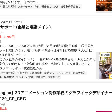
開しています。 その中で...
り
固定時間制
フルリモート
午前
研修あり
夕方
資格取得手当あり
アルバイト・パート
サポート(企業と電話メイン)
ミー
円～1,700円
ト
 10：00～19：00 ※実働8時間、休憩1時間 ※週5日勤務 ・曜日固定
※月～日曜日のうち、週5日勤務 ※希望休は月2日まで提出OK 入社日か
初期研修がござい...
【このお仕事のポイント！】 ・基本10〜19時の時間固定 ・みんなが知っ
安心して働ける ・入社初日から完全在宅勤務 【こんな経験のある方、
スタマーサポート業務経験のあ...
フリーター歓迎
学歴不問
固定時間制
転勤なし
フルリモート
経験者歓迎
K
長期歓迎
フルタイム歓迎
服装自由
履歴書不要
al Engine】3Dアニメーション制作業務のグラフィックデザイナ
8180_CP_CRG
式会社
0円以上