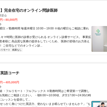
定】完全在宅のオンライン問診医師
博愛会
0円～80,000円
ト
日: ✅勤務時間 毎週木曜日 10:00～19:00 ※他の曜日もご相談に乗れ
 スキマ時間に医師の診察が受けられる オンライン診療サービス。 事業拡
患者様に 高品質な医療の提供をしていくため、 医師の皆様のお力添え
 ご自宅などでのオンライン診...
ルリモート
残業なし
な英語コーチ
0円～405,000円
ト
細 ・フルリモート・フルフレックス ※勤務時間はご希望第一で調整し
気軽にご相談ください。 ・朝6:00〜10:00頃、夕方17:00〜24:00の時
レッスンを提供して...
「せっかく身につけた英語力、使わないまま眠らせていませんか？」 “も