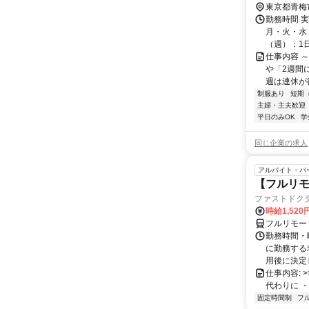
東京都青梅
勤務時間 
月・火・水・
（週）：1日 
仕事内容 
や「2週間
週は連休が欲
制服あり
短期
主婦・主夫歓迎
平日のみOK
学
同じ企業の求人
アルバイト・パ
【フルリモ
ファストドク
時給1,52
フルリモー
勤務時間・
に勤務する
用後に決定し
仕事内容: >>
代わりに ・
固定時間制
フ