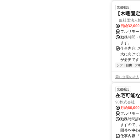
業務委託
【木曜固
一般社団法人
日給32,00
フルリモー
勤務時間・曜
ます。
仕事内容:
大に向けて
が必要です！
シフト自由
フ
同じ企業の求人
業務委託
在宅可能
90株式会社
月給60,00
フルリモー
勤務時間詳
ますので、お
間帯を中心に
仕事内容 