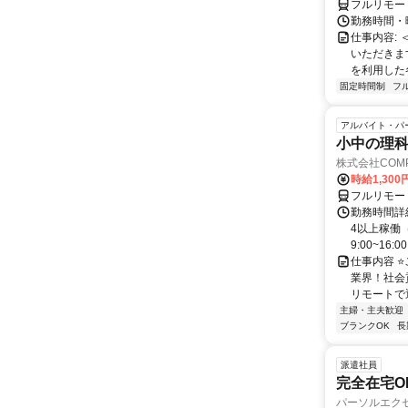
フルリモー
勤務時間・曜
仕事内容:
いただきます
を利用した各
固定時間制
フ
アルバイト・パ
小中の理科
株式会社COMP
時給1,30
フルリモー
勤務時間詳細
4以上稼働
9:00~16:0
仕事内容 
業界！社会
リモートで通
主婦・主夫歓迎
ブランクOK
長
派遣社員
完全在宅O
パーソルエクセ