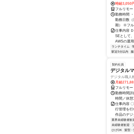
時給3,050
フルリモー
勤務時間 ・
勤務日数（週
期） ※フル.
仕事内容 
SEとして
AWSの運
ランチタイム
駅近5分以内
服
契約社員
デジタル
デジタル職人
月給271,8
フルリモー
勤務時間詳細
時間／休憩
仕事内容 
行管理を行
作品のデジ
業界未経験者歓
未経験者歓迎
ひげOK
髪型・