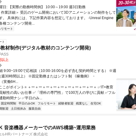
ト
日: 【実際の勤務時間例】 10:00～19:00 週3日勤務
 ＜作業詳細＞ 受託のゲーム開発において3Dアニメーションの制作をして
。 具体的には、下記作業内容を想定しております。 -Unreal Engine
種コンテンツ開発...
ルリモート
ート
教材制作(デジタル教材のコンテンツ開発)
ASS
0円以上
ト
 9:00~19:00で応相談（10:00-16:00を必ず含む契約時間とする） ※週
（週30時間以上） ※固定勤務またはシフト制 《稼働例》 ・
0（実働6H...
⭐ここがポイント⭐ ＋ー＋ー＋ー＋ー＋ー＋ー＋ー＋ー＋ー＋ ✅IT×教育
貢献性の高いお仕事 ✅「理科の専門性」で100万人の学びに貢献 ✅フル
勤時間ナシ ✅平日のみ...
固定時間制
平日のみOK
フルリモート
経験者歓迎
残業なし
在宅OK
期歓迎
土日祝休み
服装自由
K 音楽機器メーカーでのAWS構築~運用業務
ルHRパートナーズ 株式会社