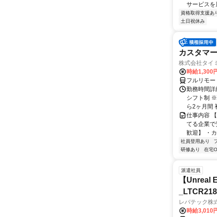
サービスを展
資格取得支援あ
土日祝休み
カスタマー
株式会社タイ
時給1,300
フルリモー
勤務時間詳細
シフト制 
ら2ヶ月間 
仕事内容 
てる企業で
歓迎】 ・カ
社員登用あり
研修あり
在宅O
派遣社員
【Unre
_LTCR21
レバテック株
時給3,01