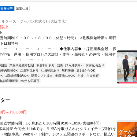
派遣社員
ォルターズ・ジャパン株式会社(大阪支店)
0円以上
ト
固定時間制 ９：００～１８：００（休憩１時間） ＜勤務開始時期＞ 即日
ート日相談可
・・ー・・＋・・ー・・＋・・ー・・ ◆仕事内容◆ ・採用業務全般 ・採
の開拓・運用 ・採用プロセスの設計・改善 ・面接官との連携 ・採用デ
・・ー・・＋・・ー・・＋・...
中国語
業界未経験者歓迎
飲食割引あり
短期（3ヵ月以内）
育休延長あり
扶養内勤務OK
店舗割引あり
社員登用あり
無料研修
週1日からOK
K
1日4時間以内OK
隔週シフト提出
土日祝のみOK
主婦・主夫歓迎
無期雇用派遣
60代も応募可
スター
00円～350,000円
ト
 総労働時間：1ヶ月あたり160時間 9:30〜18:30(実働8時間)
●募集背景 合同会社Linkでは、生成AIを取り入れたクリエイティブ制作を
C・物販事業、Webサイト制作、システム関連のサポートなど、幅広い