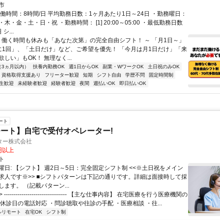
市
実働時間：8時間/日 平均勤務日数：1ヶ月あたり1日～24日 ・勤務曜日：
木・金・土・日・祝 ・勤務時間： [1] 20:00～05:00 ・最低勤務日数
シ...
～ 働く時間も休みも「あなた次第」の完全自由シフト！ ～ 「月1日～」
に1回」、「土日だけ」など、ご希望を優先！ 「今月は月1日だけ」「来
しい」もOK！ 無理なく...
（3ヵ月以内）
扶養内勤務OK
週1日からOK
副業・WワークOK
土日祝のみOK
資格取得支援あり
フリーター歓迎
短期
シフト自由
学歴不問
固定時間制
生歓迎
未経験者歓迎
経験者歓迎
夜間
週払いOK
即日払いOK
ート
ート】自宅で受付オペレーター!
ター株式会社
0円以上
ト
曜日: 【シフト】 週2日～5日：完全固定シフト制 <<※土日祝をメイン
求人です※>> ■シフトパターンは下記の通りです。詳細は面接時して採
ます。 （記載パターン...
 -------------------------------- 【主な仕事内容】 在宅医療を行う医療機関の
休診日の電話対応 ・問診聴取や往診の手配 ・医療相談 ・往...
ルリモート
在宅OK
シフト制