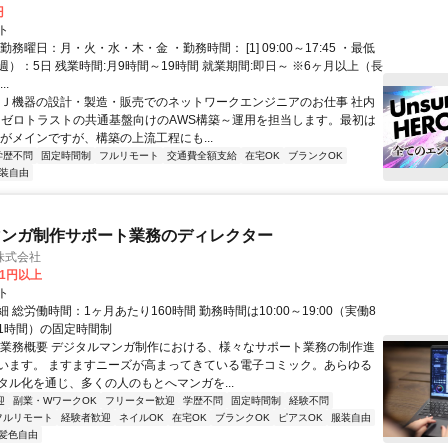
円
ト
勤務曜日：月・火・水・木・金 ・勤務時間： [1] 09:00～17:45 ・最低
）：5日 残業時間:月9時間～19時間 就業期間:即日～ ※6ヶ月以上（長
..
ＤＪ機器の設計・製造・販売でのネットワークエンジニアのお仕事 社内
、ゼロトラストの共通基盤向けのAWS構築～運用を担当します。最初は
用がメインですが、構築の上流工程にも...
学歴不問
固定時間制
フルリモート
交通費全額支給
在宅OK
ブランクOK
装自由
マンガ制作サポート業務のディレクター
株式会社
81円以上
ト
 総労働時間：1ヶ月あたり160時間 勤務時間は10:00～19:00（実働8
1時間）の固定時間制
〇業務概要 デジタルマンガ制作における、様々なサポート業務の制作進
います。 ますますニーズが高まってきている電子コミック。あらゆる
タル化を通じ、多くの人のもとへマンガを...
迎
副業・WワークOK
フリーター歓迎
学歴不問
固定時間制
経験不問
フルリモート
経験者歓迎
ネイルOK
在宅OK
ブランクOK
ピアスOK
服装自由
髪色自由