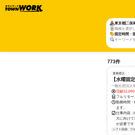
東京都
二俣
職種を選択
固定時間・
キーワード
773件
業務委託
【水曜固
一般社団法人
日給32,00
フルリモー
勤務時間・曜
ます。
仕事内容:
大に向けて
が必要です！
シフト自由
フ