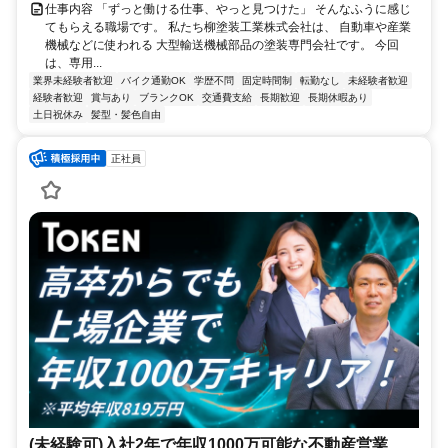
仕事内容 「ずっと働ける仕事、やっと見つけた」 そんなふうに感じ
てもらえる職場です。 私たち柳塗装工業株式会社は、 自動車や産業
機械などに使われる 大型輸送機械部品の塗装専門会社です。 今回
は、専用...
業界未経験者歓迎
バイク通勤OK
学歴不問
固定時間制
転勤なし
未経験者歓迎
経験者歓迎
賞与あり
ブランクOK
交通費支給
長期歓迎
長期休暇あり
土日祝休み
髪型・髪色自由
正社員
(未経験可)入社2年で年収1000万可能な不動産営業