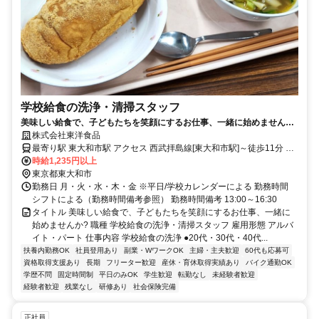
学校給食の洗浄・清掃スタッフ
美味しい給食で、子どもたちを笑顔にするお仕事、一緒に始めません
か?
株式会社東洋食品
最寄り駅 東大和市駅 アクセス 西武拝島線[東大和市駅]～徒歩11分 ※
イトーヨーカドー近く
時給1,235円以上
東京都東大和市
勤務日 月・火・水・木・金 ※平日/学校カレンダーによる 勤務時間
シフトによる（勤務時間備考参照） 勤務時間備考 13:00～16:30
タイトル 美味しい給食で、子どもたちを笑顔にするお仕事、一緒に
始めませんか? 職種 学校給食の洗浄・清掃スタッフ 雇用形態 アルバ
イト・パート 仕事内容 学校給食の洗浄 ●20代・30代・40代...
扶養内勤務OK
社員登用あり
副業・WワークOK
主婦・主夫歓迎
60代も応募可
資格取得支援あり
長期
フリーター歓迎
産休・育休取得実績あり
バイク通勤OK
学歴不問
固定時間制
平日のみOK
学生歓迎
転勤なし
未経験者歓迎
経験者歓迎
残業なし
研修あり
社会保険完備
正社員