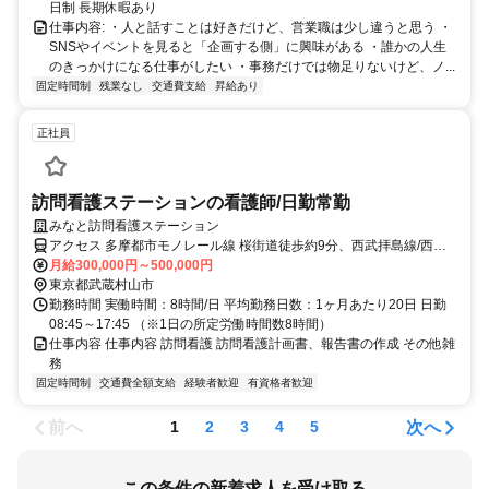
日制 長期休暇あり
仕事内容: ・人と話すことは好きだけど、営業職は少し違うと思う ・
SNSやイベントを見ると「企画する側」に興味がある ・誰かの人生
のきっかけになる仕事がしたい ・事務だけでは物足りないけど、ノ...
固定時間制
残業なし
交通費支給
昇給あり
正社員
訪問看護ステーションの看護師/日勤常勤
みなと訪問看護ステーション
アクセス 多摩都市モノレール線 桜街道徒歩約9分、西武拝島線/西武
新宿線 玉川上水北口(西)徒歩約13分、西武拝島線/西武新宿線 玉川上
月給300,000円～500,000円
水北口(西)徒歩約13分
東京都武蔵村山市
勤務時間 実働時間：8時間/日 平均勤務日数：1ヶ月あたり20日 日勤
08:45～17:45 （※1日の所定労働時間数8時間）
仕事内容 仕事内容 訪問看護 訪問看護計画書、報告書の作成 その他雑
務
固定時間制
交通費全額支給
経験者歓迎
有資格者歓迎
前へ
次へ
1
2
3
4
5
この条件の新着求人を受け取る