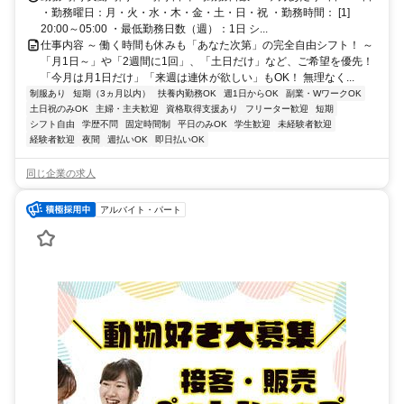
・勤務曜日：月・火・水・木・金・土・日・祝 ・勤務時間： [1]
20:00～05:00 ・最低勤務日数（週）：1日 シ...
仕事内容 ～ 働く時間も休みも「あなた次第」の完全自由シフト！ ～
「月1日～」や「2週間に1回」、「土日だけ」など、ご希望を優先！
「今月は月1日だけ」「来週は連休が欲しい」もOK！ 無理なく...
制服あり
短期（3ヵ月以内）
扶養内勤務OK
週1日からOK
副業・WワークOK
土日祝のみOK
主婦・主夫歓迎
資格取得支援あり
フリーター歓迎
短期
シフト自由
学歴不問
固定時間制
平日のみOK
学生歓迎
未経験者歓迎
経験者歓迎
夜間
週払いOK
即日払いOK
同じ企業の求人
アルバイト・パート