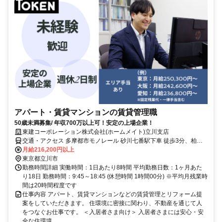
アパート・賃貸マンションの賃貸管理職
50歳未満募集/ 年収700万以上可！安定の上場企業！
東建コーポレーション株式会社(ホームメイト)立川支店
交通・アクセス 多摩都市モノレール 砂川七番駅下車 徒歩3分、柏町
四丁目下車 徒歩1分
月給216,200円以上
東京都立川市
勤務時間詳細 実働時間：1日あたり8時間 平均勤務日数：1ヶ月あた
り18日 勤務時間：9:45～18:45 (休憩時間 1時間00分) ※平均月残業時
間は20時間程度です
仕事内容 アパート、賃貸マンションなどの賃貸管理とリフォーム提
案をしていただきます。 住環境に密接に関わり、不動産を通じて人
をつなぐお仕事です。 ＜入居者さま向け＞ 入居者さまには安心・安
全な住環境...