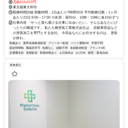
月給224,033円
東京都東大和市
勤務時間詳細 実働時間：1日あたり7時間50分 平均勤務日数：1ヶ月
あたり22日 8:00～17:00 ※休憩：昼50分、10時・15時に各10分ずつ
仕事内容 「やっと落ち着ける仕事に出会いたい」 そんなあなたにぴ
ったりの職場です。 私たち柳塗装工業株式会社は、 自動車部品など
の塗装加工を専門とする会社。 今回あなたにお任せするのは、 塗装
が終わ...
制服あり
業界未経験者歓迎
フリーター歓迎
バイク通勤OK
学歴不問
固定時間制
職場見学可
転勤なし
経験不問
未経験者歓迎
ブランクOK
交通費支給
長期歓迎
長期休暇あり
土日祝休み
ひげOK
髪型・髪色自由
業務委託