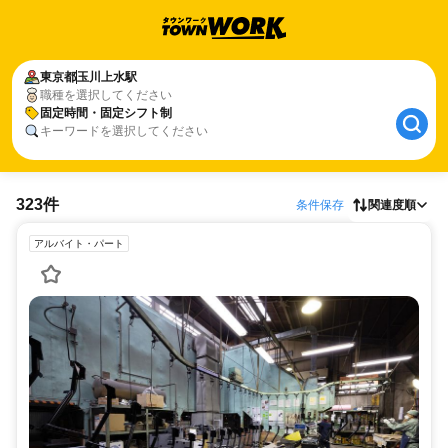
東京都
玉川上水駅
職種を選択してください
固定時間・固定シフト制
キーワードを選択してください
323件
条件保存
関連度順
アルバイト・パート