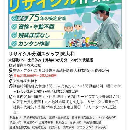
リサイクル分別スタッフ|東大和
未経験OK｜土日休み｜賞与4.3か月分｜20代30代活躍
高杉商事株式会社
交通・アクセス 西武鉄道東西武拝島線 大和市駅から徒歩14分
月給215,000円～252,200円
東京都東大和市
勤務時間詳細 総労働時間：1ヶ月あたり171時間 勤務時間・曜日 8:30
～17:30(休憩1時間) ■平均残業10時間以内
仕事内容 雇用形態：正社員 職種：その他サービス業 ＼✨未経験入社
の若手社員も活躍中✨／ 地域の環境を支える、 リサイクル事業の正
社員を大募集！ 創業75年以上の安定企業◎ 「フリーターから正社
員...
制服あり
業界未経験者歓迎
主婦・主夫歓迎
資格取得支援あり
バイク通勤OK
学歴不問
車通勤OK
固定時間制
転勤なし
経験不問
未経験者歓迎
交通費全額支給
経験者歓迎
残業なし
賞与あり
ブランクOK
育休あり