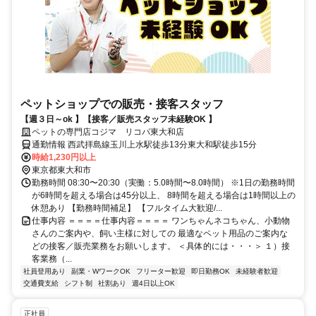
ペットショップでの販売・接客スタッフ
【週３日～ok 】【接客／販売スタッフ未経験OK 】
ペットの専門店コジマ リコパ東大和店
通勤情報 西武拝島線玉川上水駅徒歩13分東大和駅徒歩15分
時給1,230円以上
東京都東大和市
勤務時間 08:30〜20:30（実働：5.0時間〜8.0時間） ※1日の勤務時間
が6時間を超える場合は45分以上、 8時間を超える場合は1時間以上の
休憩あり 【勤務時間補足】 【フルタイム大歓迎/...
仕事内容 ＝＝＝＝仕事内容＝＝＝＝ ワンちゃんネコちゃん、小動物
さんのご案内や、飼い主様に対しての 最適なペット用品のご案内な
どの接客／販売業務をお願いします。 ＜具体的には・・・＞ １）接
客業務（...
社員登用あり
副業・WワークOK
フリーター歓迎
即日勤務OK
未経験者歓迎
交通費支給
シフト制
社割あり
週4日以上OK
正社員