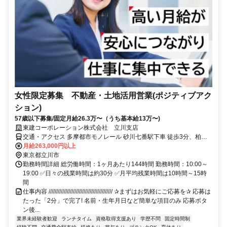
女性限定募集 不動産・土地活用営業(ポジティブアク
ション)
57歳以下募集/固定月給26.3万〜（うち基本給13万〜)
東建コーポレーション株式会社 立川支店
交通・アクセス 多摩都市モノレール 砂川七番駅下車 徒歩3分、柏町
四丁目下車 徒歩1分
月給263,000円以上
東京都立川市
勤務時間詳細 総労働時間：1ヶ月あたり144時間 勤務時間：10:00～
19:00 ✅日々の残業時間は約30分 ✅月平均残業時間は10時間～15時
間
仕事内容 ////////////////////////////////////////// ✰まずはお気軽にご応募を✰ 応募は
たった「2分」で完了! 名前・生年月日など簡単な項目のみ 応募ボタ
ン後...
業界未経験者歓迎
ランチタイム
資格取得支援あり
学歴不問
固定時間制