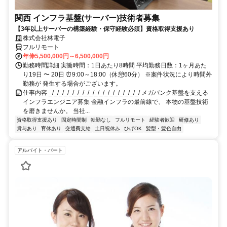
関西 インフラ基盤(サーバー)技術者募集
【3年以上サーバーの構築経験・保守経験必須】資格取得支援あり
株式会社林電子
フルリモート
年俸5,500,000円～6,500,000円
勤務時間詳細 実働時間：1日あたり8時間 平均勤務日数：1ヶ月あた
り19日 〜 20日 ⏰9:00～18:00（休憩60分） ※案件状況により時間外
勤務が 発生する場合がございます。
仕事内容 _/_/_/_/_/_/_/_/_/_/_/_/_/_/_/_/_/_/ メガバンク基盤を支える
インフラエンジニア募集 金融インフラの最前線で、 本物の基盤技術
を磨きませんか。 当社...
資格取得支援あり
固定時間制
転勤なし
フルリモート
経験者歓迎
研修あり
賞与あり
育休あり
交通費支給
土日祝休み
ひげOK
髪型・髪色自由
アルバイト・パート