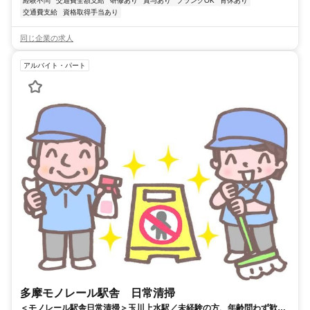
経験不問
交通費全額支給
研修あり
賞与あり
ブランクOK
育休あり
交通費支給
資格取得手当あり
同じ企業の求人
アルバイト・パート
多摩モノレール駅舎 日常清掃
＜モノレール駅舎日常清掃＞玉川上水駅／未経験の方、年齢問わず歓迎