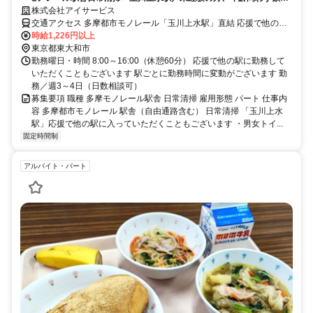
／勤務日数応相談／副業OK
株式会社アイサービス
交通アクセス 多摩都市モノレール「玉川上水駅」直結 応援で他の駅
に勤務していただくこともございます
時給1,226円以上
東京都東大和市
勤務曜日・時間 8:00～16:00（休憩60分） 応援で他の駅に勤務して
いただくこともございます 駅ごとに勤務時間に変動がございます 勤
務／週3～4日（日数相談可）
募集要項 職種 多摩モノレール駅舎 日常清掃 雇用形態 パート 仕事内
容 多摩都市モノレール 駅舎（自由通路含む） 日常清掃 「玉川上水
駅」応援で他の駅に入っていただくこともございます ・男女トイ...
固定時間制
アルバイト・パート