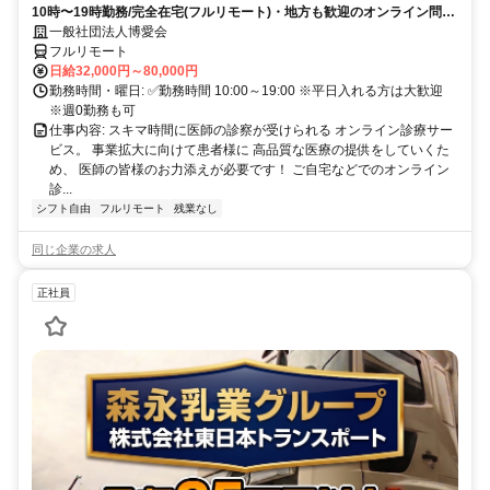
10時〜19時勤務/完全在宅(フルリモート)・地方も歓迎のオンライン問診
業務
一般社団法人博愛会
フルリモート
日給32,000円～80,000円
勤務時間・曜日: ✅勤務時間 10:00～19:00 ※平日入れる方は大歓迎
※週0勤務も可
仕事内容: スキマ時間に医師の診察が受けられる オンライン診療サー
ビス。 事業拡大に向けて患者様に 高品質な医療の提供をしていくた
め、 医師の皆様のお力添えが必要です！ ご自宅などでのオンライン
診...
シフト自由
フルリモート
残業なし
同じ企業の求人
正社員