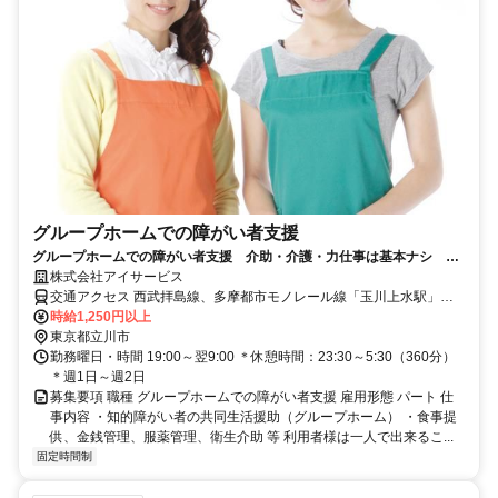
グループホームでの障がい者支援
グループホームでの障がい者支援 介助・介護・力仕事は基本ナシ 勤
務は週1日～OK◎
株式会社アイサービス
交通アクセス 西武拝島線、多摩都市モノレール線「玉川上水駅」か
ら徒歩12分
時給1,250円以上
東京都立川市
勤務曜日・時間 19:00～翌9:00 ＊休憩時間：23:30～5:30（360分）
＊週1日～週2日
募集要項 職種 グループホームでの障がい者支援 雇用形態 パート 仕
事内容 ・知的障がい者の共同生活援助（グループホーム） ・食事提
供、金銭管理、服薬管理、衛生介助 等 利用者様は一人で出来るこ...
固定時間制