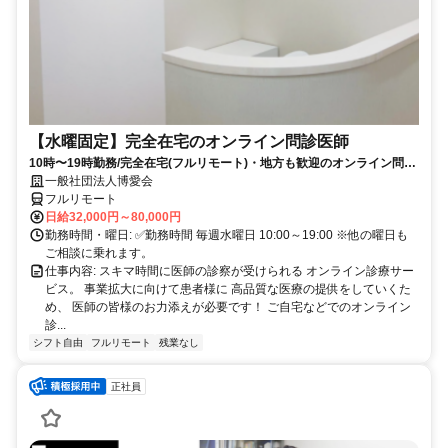
【水曜固定】完全在宅のオンライン問診医師
10時〜19時勤務/完全在宅(フルリモート)・地方も歓迎のオンライン問診
業務
一般社団法人博愛会
フルリモート
日給32,000円～80,000円
勤務時間・曜日: ✅勤務時間 毎週水曜日 10:00～19:00 ※他の曜日も
ご相談に乗れます。
仕事内容: スキマ時間に医師の診察が受けられる オンライン診療サー
ビス。 事業拡大に向けて患者様に 高品質な医療の提供をしていくた
め、 医師の皆様のお力添えが必要です！ ご自宅などでのオンライン
診...
シフト自由
フルリモート
残業なし
正社員