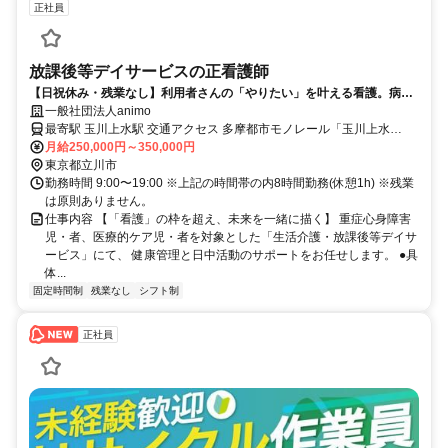
正社員
放課後等デイサービスの正看護師
【日祝休み・残業なし】利用者さんの「やりたい」を叶える看護。病棟
では味わえない、一人ひとりの成長に寄り添う温かな仕事です。
一般社団法人animo
最寄駅 玉川上水駅 交通アクセス 多摩都市モノレール「玉川上水
駅」、西武拝島線「玉川上水駅」より徒歩約15分 ※車通勤などにつ
月給250,000円～350,000円
いては別途ご相談ください。
東京都立川市
勤務時間 9:00〜19:00 ※上記の時間帯の内8時間勤務(休憩1h) ※残業
は原則ありません。
仕事内容 【「看護」の枠を超え、未来を一緒に描く】 重症心身障害
児・者、医療的ケア児・者を対象とした「生活介護・放課後等デイサ
ービス」にて、 健康管理と日中活動のサポートをお任せします。 ●具
体...
固定時間制
残業なし
シフト制
正社員