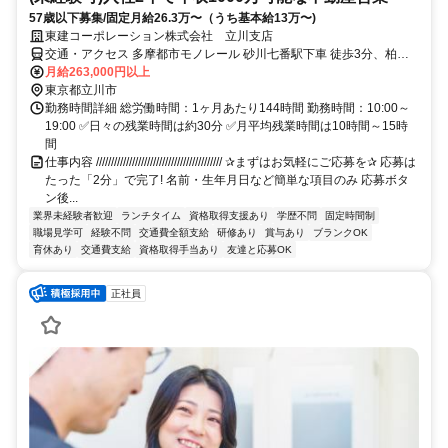
57歳以下募集/固定月給26.3万〜（うち基本給13万〜)
東建コーポレーション株式会社 立川支店
交通・アクセス 多摩都市モノレール 砂川七番駅下車 徒歩3分、柏町
四丁目下車 徒歩1分
月給263,000円以上
東京都立川市
勤務時間詳細 総労働時間：1ヶ月あたり144時間 勤務時間：10:00～
19:00 ✅日々の残業時間は約30分 ✅月平均残業時間は10時間～15時
間
仕事内容 ////////////////////////////////////////// ✰まずはお気軽にご応募を✰ 応募は
たった「2分」で完了! 名前・生年月日など簡単な項目のみ 応募ボタ
ン後...
業界未経験者歓迎
ランチタイム
資格取得支援あり
学歴不問
固定時間制
職場見学可
経験不問
交通費全額支給
研修あり
賞与あり
ブランクOK
育休あり
交通費支給
資格取得手当あり
友達と応募OK
正社員