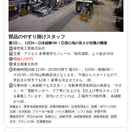
部品のやすり掛けスタッフ
週3日～、1日5h～◎未経験OK！◎居心地の良さが自慢の職場
柳塗装工業株式会社
交通・アクセス 多摩都市モノレール「桜街道駅」より徒歩10分
時給1,250円
東京都東大和市
勤務時間詳細 12:00～20:00の間で 週3日～、1日5h～勤務OK！
※15:00～20:00は勤務必須となります。 午後からスタートなので、
早起きが苦手でもOK！ 家事を済ませてから、 掛...
仕事内容 ＼未経験でも大丈夫！／ 自動車用塗装部品の表面を 「やす
り」や「電動サンダー」で丁寧に仕上げる 【仕上げ専任スタッフ】
を募集しています。 担当いただくのは、工場内での軽作業。 未経験
から始...
制服あり
業界未経験者歓迎
扶養内勤務OK
社員登用あり
副業・WワークOK
主婦・主夫歓迎
フリーター歓迎
バイク通勤OK
シフト自由
学歴不問
職場見学可
平日のみOK
転勤なし
経験不問
未経験者歓迎
経験者歓迎
夜間
夕方
ブランクOK
交通費支給