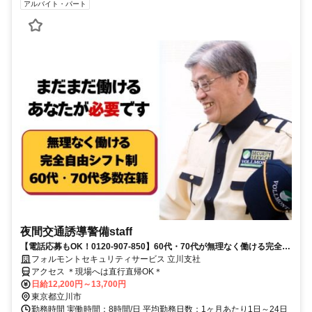
アルバイト・パート
夜間交通誘導警備staff
【電話応募もOK！0120-907-850】60代・70代が無理なく働ける完全自
由シフト♪日払いOK♪
フォルモントセキュリティサービス 立川支社
アクセス ＊現場へは直行直帰OK＊
日給12,200円～13,700円
東京都立川市
勤務時間 実働時間：8時間/日 平均勤務日数：1ヶ月あたり1日～24日