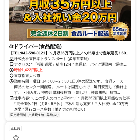
4tドライバー(食品配送)
【TEL:042-590-0121】＼月収36万円以上／＼65歳まで定年延長！60歳
以上の正社員在籍中！／＼森永乳業グループ／
株式会社東日本トランスポート (多摩営業所)
アクセス: * 「桜街道駅」徒歩12分 * 車通勤、バイク通勤可（駐車場
あり）
時給1,422円以上
東京都東大和市
勤務時間・曜日: 14：00～2：30 1日3件の配送です。 食品メーカー
商品のセンター間配送。 ルートは固定なので、毎日安定して働けま
す。 ・積み地：神奈川県相模原市 ・卸し地：神奈川県川崎市...
仕事内容: ＼この求人のココがPoint／ * 月収36万円以上可能なお仕事
* 完全週休2日（月8～9日休）で私生活も充実！ * 入社祝い金20万円
進呈 * 運行コース多数！働き方の相談OK！ ...
固定時間制
交通費支給
昇給あり
正社員