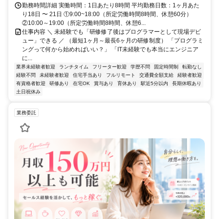
勤務時間詳細 実働時間：1日あたり8時間 平均勤務日数：1ヶ月あた
り18日 〜 21日 ①9:00~18:00（所定労働時間8時間、休憩60分）
②10:00～19:00（所定労働時間8時間、休憩6...
仕事内容 ＼ 未経験でも「研修修了後はプログラマーとして現場デビ
ュー」できる ／ （最短1ヶ月～最長6ヶ月の研修制度） 「プログラミ
ングって何から始めればいい？」 「IT未経験でも本当にエンジニア
に...
業界未経験者歓迎
ランチタイム
フリーター歓迎
学歴不問
固定時間制
転勤なし
経験不問
未経験者歓迎
住宅手当あり
フルリモート
交通費全額支給
経験者歓迎
有資格者歓迎
研修あり
在宅OK
賞与あり
育休あり
駅近5分以内
長期休暇あり
土日祝休み
業務委託