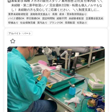
募集要項 職種 メガネの販売スタッフ 雇用形態 正社員 仕事内容 ＼＼
未経験・第二新卒歓迎♪／／ 完全週休2日制・転勤も個人ノルマもな
し！ 未経験の方も安心してご応募ください。 ＼＼制度見直しに...
業界未経験者歓迎
資格取得支援あり
長期
産休・育休取得実績あり
バイク通勤OK
即日勤務OK
固定時間制
経験不問
未経験者歓迎
交通費全額支給
研修あり
社会保険完備
賞与あり
ブランクOK
長期歓迎
社割あり
アルバイト・パート