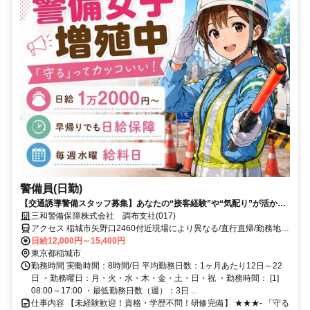
警備員(日勤)
【交通誘導警備スタッフ募集】あなたの“接客経験”や“気配り”が活かせ
ます！
三和警備保障株式会社 調布支社(017)
アクセス 稲城市矢野口2460付近現場により異なる/直行直帰/勤務地相
談可■電話面接■来社不要
日給12,000円～15,400円
東京都稲城市
勤務時間 実働時間：8時間/日 平均勤務日数：1ヶ月あたり12日～22
日 ・勤務曜日：月・火・水・木・金・土・日・祝 ・勤務時間： [1]
08:00～17:00 ・最低勤務日数（週）：3日 ...
仕事内容 【未経験歓迎！資格・学歴不問！研修完備】 ★★★- 「守る