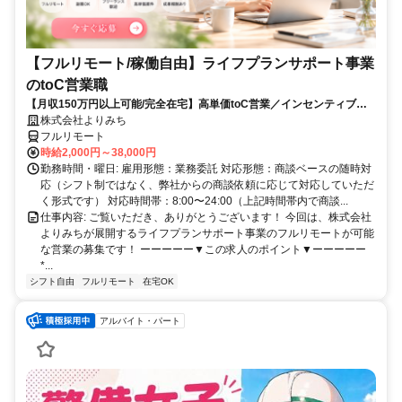
【フルリモート/稼働自由】ライフプランサポート事業
のtoC営業職
【月収150万円以上可能/完全在宅】高単価toC営業／インセンティブ充
実
株式会社よりみち
フルリモート
時給2,000円～38,000円
勤務時間・曜日: 雇用形態：業務委託 対応形態：商談ベースの随時対
応（シフト制ではなく、弊社からの商談依頼に応じて対応していただ
く形式です） 対応時間帯：8:00〜24:00（上記時間帯内で商談...
仕事内容: ご覧いただき、ありがとうございます！ 今回は、株式会社
よりみちが展開するライフプランサポート事業のフルリモートが可能
な営業の募集です！ ーーーーー▼この求人のポイント▼ーーーーー
*...
シフト自由
フルリモート
在宅OK
アルバイト・パート