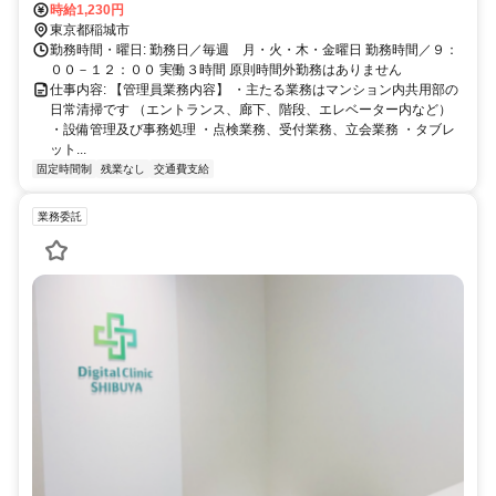
時給1,230円
東京都稲城市
勤務時間・曜日: 勤務日／毎週 月・火・木・金曜日 勤務時間／９：
００－１２：００ 実働３時間 原則時間外勤務はありません
仕事内容: 【管理員業務内容】 ・主たる業務はマンション内共用部の
日常清掃です （エントランス、廊下、階段、エレベーター内など）
・設備管理及び事務処理 ・点検業務、受付業務、立会業務 ・タブレ
ット...
固定時間制
残業なし
交通費支給
業務委託