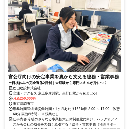
官公庁向けの安定事業を裏から支える総務・営業事務
土日祝休みの完全週休2日制｜未経験から専門スキルが身につく
巴山建設株式会社
交通・アクセス 京王多摩川駅、矢野口駅から徒歩15分
月給250,000円
東京都調布市
勤務時間詳細 総労働時間：1ヶ月あたり163時間 8:00 ～ 17:00（休憩
60分 実働8時間） ※残業なし
仕事内容 今後のさらなる事業拡大と体制強化に向け、バックオフィ
スから会社の成長を力強く牽引する「総務・営業事務（積算サポー