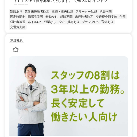
ト）」の正社員を募集いたします。 ＼\求人のポイント/／ ￣￣￣￣￣
￣￣￣￣...
制服あり
業界未経験者歓迎
主婦・主夫歓迎
フリーター歓迎
学歴不問
固定時間制
職場見学可
転勤なし
経験不問
未経験者歓迎
交通費全額支給
午前
経験者歓迎
ネイルOK
残業なし
夕方
賞与あり
ブランクOK
育休あり
交通費支給
派遣社員