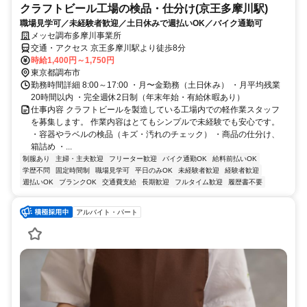
クラフトビール工場の検品・仕分け(京王多摩川駅)
職場見学可／未経験者歓迎／土日休みで週払いOK／バイク通勤可
メッセ調布多摩川事業所
交通・アクセス 京王多摩川駅より徒歩8分
時給1,400円～1,750円
東京都調布市
勤務時間詳細 8:00～17:00 ・月〜金勤務（土日休み） ・月平均残業
20時間以内 ・完全週休2日制（年末年始・有給休暇あり）
仕事内容 クラフトビールを製造している工場内での軽作業スタッフ
を募集します。 作業内容はとてもシンプルで未経験でも安心です。
・容器やラベルの検品（キズ・汚れのチェック） ・商品の仕分け、
箱詰め ・...
制服あり
主婦・主夫歓迎
フリーター歓迎
バイク通勤OK
給料前払いOK
学歴不問
固定時間制
職場見学可
平日のみOK
未経験者歓迎
経験者歓迎
週払いOK
ブランクOK
交通費支給
長期歓迎
フルタイム歓迎
履歴書不要
アルバイト・パート