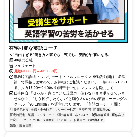
在宅可能な英語コーチ
＜“自由すぎる”働き方＞家でも、夜でも。英語が仕事になる。
90株式会社
フルリモート
月給60,000円～405,000円
勤務時間詳細 ・フルリモート・フルフレックス ※勤務時間はご希望
第一で調整しますので、お気軽にご相談ください。 ・朝6:00〜10:00
頃、夕方17:00〜24:00の時間帯を中心にレッスンを提供して...
仕事内容 「せっかく身につけた英語力、使わないまま眠らせていま
せんか？」 “もう挫折したくない”と願う人のための英語コーチングス
クール 「90 English」を運営しています。 「英語コーチ」と聞く...
社員登用あり
主婦・主夫歓迎
フリーター歓迎
学歴不問
即日勤務OK
固定時間制
英語
フルリモート
経験者歓迎
ネイルOK
有資格者歓迎
研修あり
在宅OK
ブランクOK
長期歓迎
ピアスOK
服装自由
履歴書不要
髪型・髪色自由