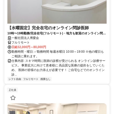
【水曜固定】完全在宅のオンライン問診医師
10時〜19時勤務/完全在宅(フルリモート)・地方も歓迎のオンライン問診
業務
一般社団法人博愛会
フルリモート
日給32,000円～80,000円
勤務時間・曜日: ✅勤務時間 毎週水曜日 10:00～19:00 ※他の曜日も
ご相談に乗れます。
仕事内容: スキマ時間に医師の診察が受けられる オンライン診療サー
ビス。 事業拡大に向けて患者様に 高品質な医療の提供をしていくた
め、 医師の皆様のお力添えが必要です！ ご自宅などでのオンライン
診...
シフト自由
フルリモート
残業なし
正社員