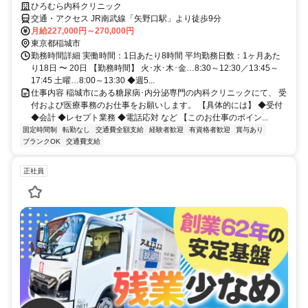
ひろむら内科クリニック
交通・アクセス JR南武線「矢野口駅」より徒歩9分
月給227,000円～270,000円
東京都稲城市
勤務時間詳細 実働時間：1日あたり8時間 平均勤務日数：1ヶ月あた
り18日 〜 20日 【勤務時間】 火･水･木･金…8:30～12:30／13:45～
17:45 土曜…8:00～13:30 ◆週5...
仕事内容 稲城市にある糖尿病･内分泌専門の内科クリニックにて、 受
付および医療事務のお仕事をお願いします。 【具体的には】 ◆受付
◆会計 ◆レセプト業務 ◆電話応対 など 【このお仕事のポイン...
固定時間制
転勤なし
交通費全額支給
経験者歓迎
有資格者歓迎
賞与あり
ブランクOK
交通費支給
正社員