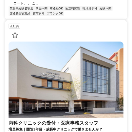
コート」。 こ...
業界未経験者歓迎
学歴不問
車通勤OK
固定時間制
職場見学可
経験不問
交通費全額支給
賞与あり
ブランクOK
正社員
内科クリニックの受付・医療事務スタッフ
増員募集｜開院3年目・成長中クリニックで働きませんか？