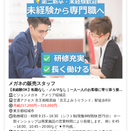
メガネの販売スタッフ
【未経験OK】転勤なし・ノルマなし｜一人一人のお客様に寄り添う接客
｜国家資格手当充実・取得支援あり
ビジョンメガネ アメリア稲城店
交通アクセス 京王相模原線「京王よみうりランド」駅徒歩8分
月給217,200円～310,000円
東京都稲城市
勤務曜日・時間 9:15～18:30 （シフト制/実働8時間/休憩75分） ※一
部インショップは商業施設の営業時間により前後します。 例）8:45
～18:00、10:45～20:00など ▼平均残...