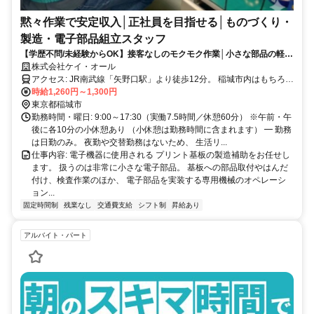
黙々作業で安定収入│正社員を目指せる│ものづくり・
製造・電子部品組立スタッフ
【学歴不問/未経験からOK】接客なしのモクモク作業│小さな部品の軽作
業スタッフ
株式会社ケイ・オール
アクセス: JR南武線「矢野口駅」より徒歩12分。 稲城市内はもちろ
ん、 調布市・府中市・多摩市方面から 通勤しているスタッフも活躍
時給1,260円～1,300円
中です。 矢野口駅のほか、 ・稲城長沼駅 ・京王よみうりランド駅 ・
東京都稲城市
京王多摩川駅 ・調布駅 ・西調布駅 ・稲田堤駅 周辺エリアからもアク
勤務時間・曜日: 9:00～17:30（実働7.5時間／休憩60分） ※午前・午
セスしやすい立地！ 南武線沿線や京王線沿線で パート・軽作業・工
後に各10分の小休憩あり （小休憩は勤務時間に含まれます） ━ 勤務
場内作業 のお仕事をお探しの方にもおすすめです。 自転車通勤・バ
は日勤のみ。 夜勤や交替勤務はないため、 生活リ...
仕事内容: 電子機器に使用される プリント基板の製造補助をお任せし
イク通勤OK◎ 勤務地：東京都稲城市押立1047-1
ます。 扱うのは非常に小さな電子部品。 基板への部品取付やはんだ
付け、検査作業のほか、 電子部品を実装する専用機械のオペレーシ
ョン...
固定時間制
残業なし
交通費支給
シフト制
昇給あり
アルバイト・パート