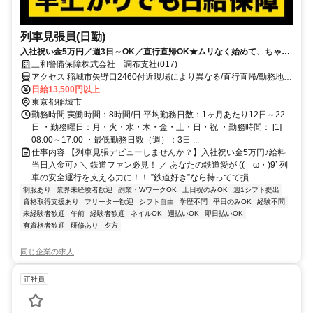
列車見張員(日勤)
入社祝い金5万円／週3日～OK／直行直帰OK★ムリなく始めて、ちゃん
と稼げる警備。
三和警備保障株式会社 調布支社(017)
アクセス 稲城市矢野口2460付近現場により異なる/直行直帰/勤務地相
談可■電話面接■来社不要
日給13,500円以上
東京都稲城市
勤務時間 実働時間：8時間/日 平均勤務日数：1ヶ月あたり12日～22
日 ・勤務曜日：月・火・水・木・金・土・日・祝 ・勤務時間： [1]
08:00～17:00 ・最低勤務日数（週）：3日 ...
仕事内容 【列車見張デビューしませんか？】入社祝い金5万円♪給料
当日入金可♪ ＼ 鉄道ファン必見！ ／ あなたの鉄道愛が ((ゝω・)9’ 列
車の安全運行を支える力に！！ ”鉄道好き”なら持ってて損...
制服あり
業界未経験者歓迎
副業・WワークOK
土日祝のみOK
週1シフト提出
資格取得支援あり
フリーター歓迎
シフト自由
学歴不問
平日のみOK
経験不問
未経験者歓迎
午前
経験者歓迎
ネイルOK
週払いOK
即日払いOK
有資格者歓迎
研修あり
夕方
同じ企業の求人
正社員