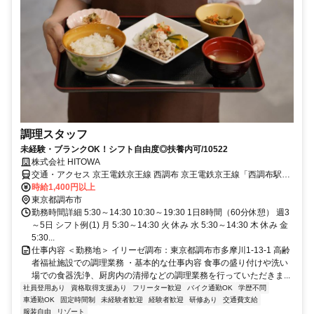
調理スタッフ
未経験・ブランクOK！シフト自由度◎扶養内可/10522
株式会社 HITOWA
交通・アクセス 京王電鉄京王線 西調布 京王電鉄京王線「西調布駅」
より徒歩12分
時給1,400円以上
東京都調布市
勤務時間詳細 5:30～14:30 10:30～19:30 1日8時間（60分休憩） 週3
～5日 シフト例(1) 月 5:30～14:30 火 休み 水 5:30～14:30 木 休み 金
5:30...
仕事内容 ＜勤務地＞ イリーゼ調布：東京都調布市多摩川1-13-1 高齢
者福祉施設での調理業務 ・基本的な仕事内容 食事の盛り付けや洗い
場での食器洗浄、厨房内の清掃などの調理業務を行っていただきま...
社員登用あり
資格取得支援あり
フリーター歓迎
バイク通勤OK
学歴不問
車通勤OK
固定時間制
未経験者歓迎
経験者歓迎
研修あり
交通費支給
服装自由
リゾート