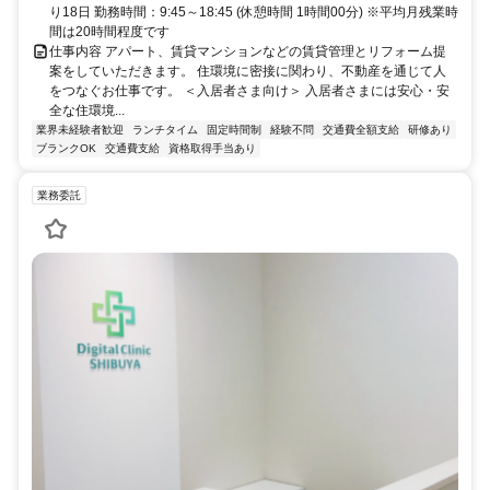
り18日 勤務時間：9:45～18:45 (休憩時間 1時間00分) ※平均月残業時
間は20時間程度です
仕事内容 アパート、賃貸マンションなどの賃貸管理とリフォーム提
案をしていただきます。 住環境に密接に関わり、不動産を通じて人
をつなぐお仕事です。 ＜入居者さま向け＞ 入居者さまには安心・安
全な住環境...
業界未経験者歓迎
ランチタイム
固定時間制
経験不問
交通費全額支給
研修あり
ブランクOK
交通費支給
資格取得手当あり
業務委託