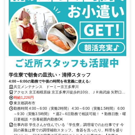
学生寮で朝食の皿洗い・清掃スタッフ
4:00～6:00の勤務で午後の時間を有意義に使える♪
共立メンテナンス ドーミー京王多摩川
アクセス 京王相模原線 京王多摩川徒歩約10分、ＪＲ南武線 矢野口北
口徒歩約14分、京王線 西調布南口徒歩約18分
時給1,226円
東京都調布市
勤務時間 4:00～6:00（実働2時間） 4:30～6:00（実働1.5時間） 6:00
～9:30（実働3.5時間） ＊週2～6日勤務で相談可能！ ＊勤務日数・曜
日要相談 ＊扶養範囲内勤務OK
仕事内容 学生さんが住んでいる「学生寮」調理場でのお仕事です 今
回の募集は寮での調理補助スタッフ。 食器を洗ったり、料理を盛り