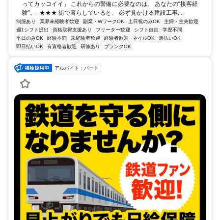
ってカッコイイ」 これからの警備に必要なのは、 あなたの“接客経
験”。 -★★★ 街で暮らしていると、 必ず見かける建設工事...
制服あり
業界未経験者歓迎
副業・WワークOK
土日祝のみOK
主婦・主夫歓迎
週1シフト提出
資格取得支援あり
フリーター歓迎
シフト自由
学歴不問
平日のみOK
経験不問
未経験者歓迎
経験者歓迎
ネイルOK
週払いOK
即日払いOK
有資格者歓迎
研修あり
ブランクOK
アルバイト・パート