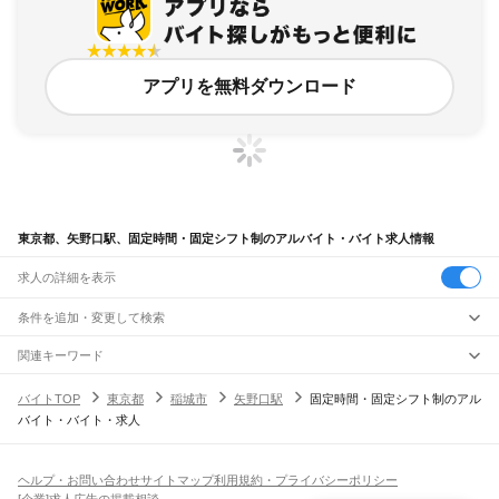
アプリを無料ダウンロード
東京都、矢野口駅、固定時間・固定シフト制のアルバイト・バイト求人情報
求人の詳細を表示
条件を追加・変更して検索
市区町村を追加・変更
関連キーワード
完全在宅ワーク 全国
シール貼り 在宅
現在地周辺
ガチャガチャ
犬カフェ
東京都
駅を追加・変更
バイトTOP
東京都
稲城市
矢野口駅
固定時間・固定シフト制のアル
東京都
すべて
バイト・バイト・求人
東京23区
すべて
職種を追加・変更
JR東海道本線(東京～熱海)
千代田区
中央区
港区
新宿区
文京区
台東区
墨田区
江東区
品川区
目黒区
大田区
東京駅
新橋駅
品川駅
飲食・フードサービス
世田谷区
渋谷区
中野区
杉並区
豊島区
北区
荒川区
板橋区
練馬区
足立区
葛飾区
特徴を追加・変更
飲食・フードサービス
江戸川区
すべて
ヘルプ・お問い合わせ
サイトマップ
利用規約・プライバシーポリシー
JR山手線
ホールスタッフ
キッチンスタッフ
皿洗い・洗い場
精肉・鮮魚加工
給食調理
人気