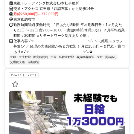
東亜トレーディング株式会社/本社事務所
交通・アクセス 京王線「西調布駅」から徒歩14分
月給250,000円～372,000円
東京都調布市
勤務時間詳細 実働時間：1日あたり8時間 平均勤務日数：1ヶ月あた
り21日 〜 22日 ⏰9:00～18:00 （実働8時間/休憩60分） ✫月平均残業
時間：20時間 ✫リモートワーク制度あり ✫勤...
仕事内容 ₊⁺✨―――――――――――――――✨⁺₊ ＼＼経理スタッフ
募集❗／／ 経理の実務経験がある方歓迎！ 月給25万円～＆昇給・賞与
あり⭐ ₊⁺✨―――――――――――――――✨⁺₊ ✿...
主婦・主夫歓迎
固定時間制
午前
経験者歓迎
有資格者歓迎
夕方
賞与あり
交通費支給
長期歓迎
アルバイト・パート