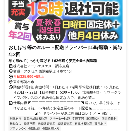
おしぼり等の2tルート配送ドライバー|15時退勤・賞与
年2回
早く帰れてしっかり稼げる！62年続く安定企業の配送職
株式会社アールエスエス 調布支店
交通・アクセス 西調布駅より車で4分
月給325,600円以上
東京都調布市
勤務時間詳細 実働時間：1日あたり8時間 平均勤務日数：1ヶ月あた
り20日 〜 22日 【勤務時間】 5:00～15:00（実働8時間） ＼ワークラ
イフバランス◎／ 配送先は固定なので、 配送が終...
仕事内容 ◤￣￣￣￣￣￣￣￣￣￣￣￣￣￣◥ 稼いで、早く帰る。そ
れが当たり前。 62年続く安定企業のルート配送 ◣＿＿＿＿＿＿＿＿
＿＿＿＿＿＿◢ ＼ ドライバーが選ぶ理由はコレ！ ／ ⏩ 固定...
制服あり
業界未経験者歓迎
フリーター歓迎
学歴不問
車通勤OK
固定時間制
転勤なし
経験不問
未経験者歓迎
経験者歓迎
有資格者歓迎
賞与あり
ブランクOK
長期歓迎
長期休暇あり