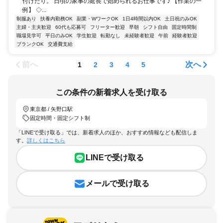
付けたり。 日頃の家事の延長で始められるお仕事です♪ 【作業の一
例】 ◇...
制服あり
扶養内勤務OK
副業・WワークOK
1日4時間以内OK
土日祝のみOK
主婦・主夫歓迎
60代も応募可
フリーター歓迎
早朝
シフト自由
固定時間制
職場見学可
平日のみOK
学生歓迎
転勤なし
未経験者歓迎
午前
経験者歓迎
ブランクOK
交通費支給
前へ
次へ
1
2
3
4
5
この条件の新着求人を受け取る
東京都 / 矢野口駅
固定時間・固定シフト制
「LINEで受け取る」では、新着求人のほか、おすすめ情報なども配信しま
す。
詳しくはこちら
LINEで受け取る
メールで受け取る