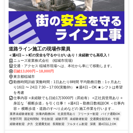
道路ライン施工の現場作業員
＜週4日～＞町の安全を守るやりがいあり！未経験でも高収入！
ニューズ産業株式会社 (稲城市現場)
交通・アクセス 稲城市現場へは、本社から車にて移動します。
日給13,000円～18,000円
東京都稲城市
勤務時間詳細 実働時間：1日あたり8時間 平均勤務日数：1ヶ月あた
り16日 〜 24日 7:30～17:00(実働8h） ★週4日～OK ★シフトは希望
を考慮
仕事内容 ⭐未経験でも日給1万3000円（昇給有） ⭐正社員登用あり ⭐
身近な「横断歩道」を引く仕事！ ⭐週4日～勤務日数相談OK ＜仕事内
容＞ 横断歩道・道路のすべり止めなどの 施工作業を行います...
業界未経験者歓迎
扶養内勤務OK
社員登用あり
フリーター歓迎
バイク通勤OK
学歴不問
固定時間制
学生歓迎
経験不問
未経験者歓迎
交通費全額支給
午前
経験者歓迎
夕方
交通費支給
長期歓迎
フルタイム歓迎
深夜
週4日以上OK