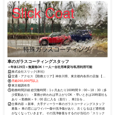
車のガラスコーティングスタッフ
＜年休129日＞無資格OK！一人一台社用車貸与/私用利用可能
株式会社スリック(本社)
交通・アクセス 【勤務エリア】神奈川県、東京都内各所の店舗 【本
社アクセス】「西調布駅」から車6分、徒歩20分 ※社用車貸与・直行
月給260,000円以上
可
東京都調布市
勤務時間詳細 総労働時間：1ヶ月あたり160時間 9：00～18：30（多
少変動あり） ・業務が終われば早上がりOK ・早いときは16時退社も
あり ＜勤務例＞ 9：00 店に入る（直行）、車2台を...
仕事内容 ＜新車、大手ディーラー車のガラスコーティングスタッフ
募集＞ 車の窓にはワイパー傷や洗浄傷があり、古くなるほど透明感
がなくなっていきます。 その洗浄修復をするのが当社の「スリック