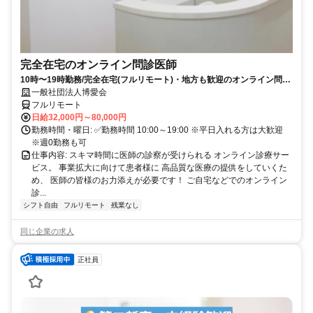
完全在宅のオンライン問診医師
10時〜19時勤務/完全在宅(フルリモート)・地方も歓迎のオンライン問診
業務
一般社団法人博愛会
フルリモート
日給32,000円～80,000円
勤務時間・曜日: ✅勤務時間 10:00～19:00 ※平日入れる方は大歓迎
※週0勤務も可
仕事内容: スキマ時間に医師の診察が受けられる オンライン診療サー
ビス。 事業拡大に向けて患者様に 高品質な医療の提供をしていくた
め、 医師の皆様のお力添えが必要です！ ご自宅などでのオンライン
診...
シフト自由
フルリモート
残業なし
同じ企業の求人
正社員