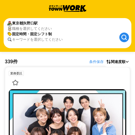
東京都
矢野口駅
職種を選択してください
固定時間・固定シフト制
キーワードを選択してください
339件
条件保存
関連度順
業務委託