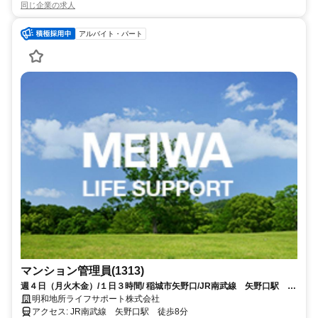
同じ企業の求人
アルバイト・パート
マンション管理員(1313)
週４日（月火木金）/１日３時間/ 稲城市矢野口/JR南武線 矢野口駅 徒
歩8分/分譲マンションの管理員募集です
明和地所ライフサポート株式会社
アクセス: JR南武線 矢野口駅 徒歩8分